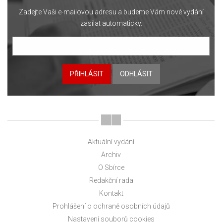
Zadejte Vaši e-mailovou adresu a budeme Vám nové vydání
zasílat automaticky.
PŘIHLÁSIT
ODHLÁSIT
Aktuální vydání
Archiv
O Sbírce
Redakční rada
Kontakt
Prohlášení o ochraně osobních údajů
Nastavení souborů cookies