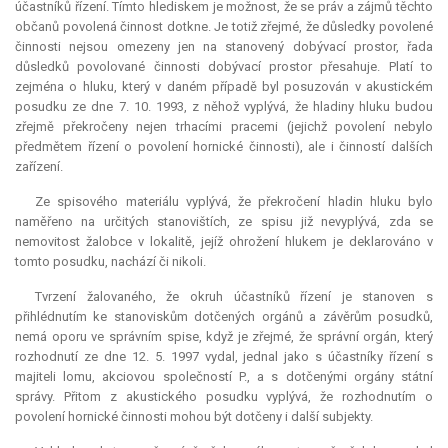
účastníků řízení. Tímto hlediskem je možnost, že se práv a zájmů těchto
občanů povolená činnost dotkne. Je totiž zřejmé, že důsledky povolené
činnosti nejsou omezeny jen na stanovený dobývací prostor, řada
důsledků povolované činnosti dobývací prostor přesahuje. Platí to
zejména o hluku, který v daném případě byl posuzován v akustickém
posudku ze dne 7. 10. 1993, z něhož vyplývá, že hladiny hluku budou
zřejmě překročeny nejen trhacími pracemi (jejichž povolení nebylo
předmětem řízení o povolení hornické činnosti), ale i činností dalších
zařízení.
Ze spisového materiálu vyplývá, že překročení hladin hluku bylo
naměřeno na určitých stanovištích, ze spisu již nevyplývá, zda se
nemovitost žalobce v lokalitě, jejíž ohrožení hlukem je deklarováno v
tomto posudku, nachází či nikoli.
Tvrzení žalovaného, že okruh účastníků řízení je stanoven s
přihlédnutím ke stanoviskům dotčených orgánů a závěrům posudků,
nemá oporu ve správním spise, když je zřejmé, že správní orgán, který
rozhodnutí ze dne 12. 5. 1997 vydal, jednal jako s účastníky řízení s
majiteli lomu, akciovou společností P., a s dotčenými orgány státní
správy. Přitom z akustického posudku vyplývá, že rozhodnutím o
povolení hornické činnosti mohou být dotčeny i další subjekty.