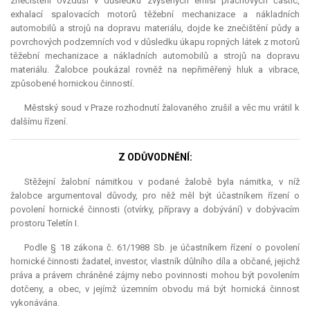
znečištění ovzduší v důsledku zvýšených emisí prachových částic,
exhalací spalovacích motorů těžební mechanizace a nákladních
automobilů a strojů na dopravu materiálu, dojde ke znečištění půdy a
povrchových podzemních vod v důsledku úkapu ropných látek z motorů
těžební mechanizace a nákladních automobilů a strojů na dopravu
materiálu. Žalobce poukázal rovněž na nepřiměřený hluk a vibrace,
způsobené hornickou činností.
Městský soud v Praze rozhodnutí žalovaného zrušil a věc mu vrátil k
dalšímu řízení.
Z ODŮVODNĚNÍ:
Stěžejní žalobní námitkou v podané žalobě byla námitka, v níž
žalobce argumentoval důvody, pro něž měl být účastníkem řízení o
povolení hornické činnosti (otvírky, přípravy a dobývání) v dobývacím
prostoru Teletín I.
Podle § 18 zákona č. 61/1988 Sb. je účastníkem řízení o povolení
hornické činnosti žadatel, investor, vlastník důlního díla a občané, jejichž
práva a právem chráněné zájmy nebo povinnosti mohou být povolením
dotčeny, a obec, v jejímž územním obvodu má být hornická činnost
vykonávána.