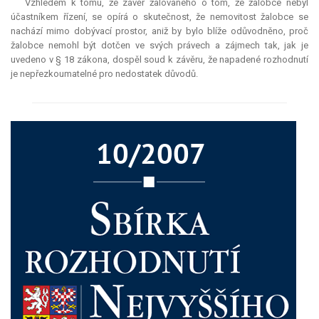
Vzhledem k tomu, že závěr žalovaného o tom, že žalobce nebyl
účastníkem řízení, se opírá o skutečnost, že nemovitost žalobce se
nachází mimo dobývací prostor, aniž by bylo blíže odůvodněno, proč
žalobce nemohl být dotčen ve svých právech a zájmech tak, jak je
uvedeno v § 18 zákona, dospěl soud k závěru, že napadené rozhodnutí
je nepřezkoumatelné pro nedostatek důvodů.