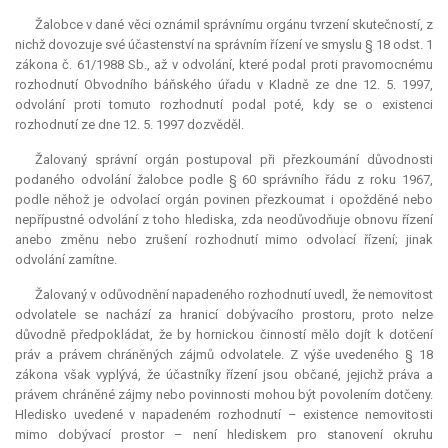
Žalobce v dané věci oznámil správnímu orgánu tvrzení skutečností, z
nichž dovozuje své účastenství na správním řízení ve smyslu § 18 odst. 1
zákona č. 61/1988 Sb., až v odvolání, které podal proti pravomocnému
rozhodnutí Obvodního báňského úřadu v Kladně ze dne 12. 5. 1997,
odvolání proti tomuto rozhodnutí podal poté, kdy se o existenci
rozhodnutí ze dne 12. 5. 1997 dozvěděl.
Žalovaný správní orgán postupoval při přezkoumání důvodnosti
podaného odvolání žalobce podle § 60 správního řádu z roku 1967,
podle něhož je odvolací orgán povinen přezkoumat i opožděné nebo
nepřípustné odvolání z toho hlediska, zda neodůvodňuje obnovu řízení
anebo změnu nebo zrušení rozhodnutí mimo odvolací řízení; jinak
odvolání zamítne.
Žalovaný v odůvodnění napadeného rozhodnutí uvedl, že nemovitost
odvolatele se nachází za hranicí dobývacího prostoru, proto nelze
důvodně předpokládat, že by hornickou činností mělo dojít k dotčení
práv a právem chráněných zájmů odvolatele. Z výše uvedeného § 18
zákona však vyplývá, že účastníky řízení jsou občané, jejichž práva a
právem chráněné zájmy nebo povinnosti mohou být povolením dotčeny.
Hledisko uvedené v napadeném rozhodnutí – existence nemovitosti
mimo dobývací prostor – není hlediskem pro stanovení okruhu