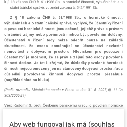
k § 18 zákona ČNR č. 61/1988 Sb., o hornické činnosti, výbušninách a o
státní báňské správě, ve znění zákona č. 542/1991 Sb.
Z § 18 zákona ČNR č. 61/1988 Sb., o hornické činnosti,
výbušninách a o státní báňské správě, vyplývá, že účastníky řízení
o povolení hornické činnosti jsou občané, jejichž práva a právem
chráněné zájmy nebo povinnosti mohou být povolením dotčeny.
Účastenství v řízení tedy nelze odepřít pouze na základě
skutečnosti, že osoba domáhající se účastenství nevlastní
nemovitost v dobývacím prostoru. Hlediskem pro posouzení
účastenství je možnost, že se práv a zájmů této osoby povolená
činnost dotkne. Je totiž zřejmé, že důsledky povolené hornické
činnosti nejsou omezeny jen na stanovený dobývací prostor, řada
důsledků povolované činnosti dobývací prostor přesahuje
(například hladina hluku).
(Podle rozsudku Městského soudu v Praze ze dne 31. 5. 2007, čj. 11 Ca
303/2005-29)
Věc:
Radomír S. proti Českému báňskému úřadu o povolení hornické
činnosti.
Obvodní báňský úřad v Kladně vydal dne 12. 5. 1997 rozhodnutí o
Aby web fungoval jak má (souhlas
povolení hornické činnosti v dobývacím prostoru Teletín I.