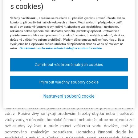
s cookies)
Žalobce se o tomto rozhodnutí dozvěděl dne 15. 8. 2005 na obecním
úřadě Krňany a podal proti němu odvolání, které žalovaný dne 10. 11.
Vážený návštěvníku, snažíme se ze všech sil přinášet vysokou úroveň uživatelského
2005 zamítl a napadené rozhodnutí potvrdil.
komfortu při používání našich webových stránek. Mezi základní předpoklady patří
např. aby správně fungovalo vyhledávání, abychom vás neobtěžovali nevhodnou
reklamou nebo abychom měli dostatek podnětů, jak web vylepšovat. Proto od Vás
Proti rozhodnutí žalovaného podal žalobce správní žalobu u
potřebujeme souhlas se zpracováním souborů cookies, tj. malých souborů, které se
Městského soudu v Praze, ve které zejména namítl nesprávnost právního
dočasně ukládají ve vašem prohlížeči. Předem děkujeme za udělení souhlasu. Data
využijeme ke zlepšování našich služeb a přizpůsobení obsahu webu přímo Vám na
názoru žalovaného, že nemovitost žalobce se nachází za hranicí
míru.
Oznámení o ochraně osobních údajů a souborů cookie
dobývacího prostoru, a proto nemůže být jakoukoli hornickou činností
ve svých právech a právem chráněných zájmech dotčen. Zákon č.
61/1988 Sb. přiznává v § 18 odst. 1 účastenství v řízení o povolení
Zamítnout vše kromě nutných cookies
hornické činnosti všem osobám, jejichž práva a právem chráněné zájmy
nebo povinnosti mohou být povolením dotčeny. Žalobce tvrdil, že
Přijmout všechny soubory cookie
případný provoz lomu v povoleném rozsahu bude mít natolik negativní
vlivy pro široké okolí, že dojde k přímému dotčení žalobcových zákonem
a dalšími právními předpisy chráněných práv a zájmů. Mezi tato práva
Nastavení souborů cookie
patří mimo jiné právo na nerušený výkon a ochranu vlastnického práva k
nemovitosti, právo na příznivé životní prostředí a právo na ochranu
zdraví. Rušivé vlivy se týkají především hrozby úbytku nebo i celkové
ztráty vody, v důsledku hornické činnosti nebude žalobce moci vodu ze
své studny využívat a bude muset veškerou vodu dovážet, což je
potvrzováno znaleckým posudkem. Hornickou činností dojde ke