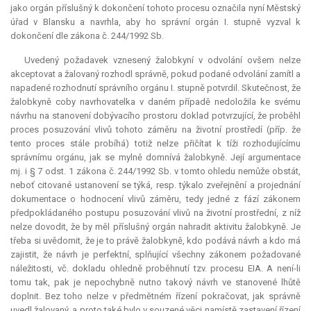
jako orgán příslušný k dokončení tohoto procesu označila nyní Městský
úřad v Blansku a navrhla, aby ho správní orgán I. stupně vyzval k
dokončení dle zákona č. 244/1992 Sb.
Uvedený požadavek vznesený žalobkyní v odvolání ovšem nelze
akceptovat a žalovaný rozhodl správně, pokud podané odvolání zamítl a
napadené rozhodnutí správního orgánu I. stupně potvrdil. Skutečnost, že
žalobkyně coby navrhovatelka v daném případě nedoložila ke svému
návrhu na stanovení dobývacího prostoru doklad potvrzující, že proběhl
proces posuzování vlivů tohoto záměru na životní prostředí (příp. že
tento proces stále probíhá) totiž nelze přičítat k tíži rozhodujícímu
správnímu orgánu, jak se mylně domnívá žalobkyně. Její argumentace
mj. i § 7 odst. 1 zákona č. 244/1992 Sb. v tomto ohledu nemůže obstát,
neboť citované ustanovení se týká, resp. týkalo zveřejnění a projednání
dokumentace o hodnocení vlivů záměru, tedy jedné z fází zákonem
předpokládaného postupu posuzování vlivů na životní prostřední, z níž
nelze dovodit, že by měl příslušný orgán nahradit aktivitu žalobkyně. Je
třeba si uvědomit, že je to právě žalobkyně, kdo podává návrh a kdo má
zajistit, že návrh je perfektní, splňující všechny zákonem požadované
náležitosti, vč. dokladu ohledně proběhnutí tzv. procesu EIA. A není-li
tomu tak, pak je nepochybně nutno takový návrh ve stanovené lhůtě
doplnit. Bez toho nelze v předmětném řízení pokračovat, jak správně
uvedl žalovaný, a proto také bylo v souzené věci namístě zastavení řízení