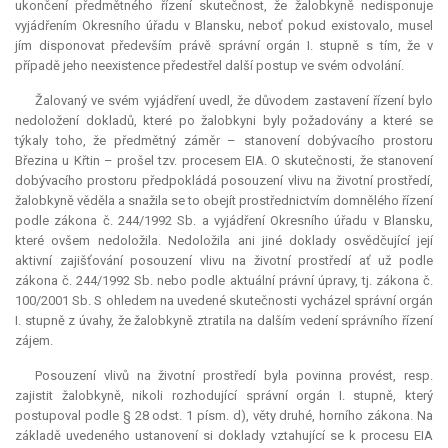
ukončení předmětného řízení skutečnost, že žalobkyně nedisponuje
vyjádřením Okresního úřadu v Blansku, neboť pokud existovalo, musel
jím disponovat především právě správní orgán I. stupně s tím, že v
případě jeho neexistence předestřel další postup ve svém odvolání.
Žalovaný ve svém vyjádření uvedl, že důvodem zastavení řízení bylo
nedoložení dokladů, které po žalobkyni byly požadovány a které se
týkaly toho, že předmětný záměr – stanovení dobývacího prostoru
Březina u Křtin – prošel tzv. procesem EIA. O skutečnosti, že stanovení
dobývacího prostoru předpokládá posouzení vlivu na životní prostředí,
žalobkyně věděla a snažila se to obejít prostřednictvím domnělého řízení
podle zákona č. 244/1992 Sb. a vyjádření Okresního úřadu v Blansku,
které ovšem nedoložila. Nedoložila ani jiné doklady osvědčující její
aktivní zajišťování posouzení vlivu na životní prostředí ať už podle
zákona č. 244/1992 Sb. nebo podle aktuální právní úpravy, tj. zákona č.
100/2001 Sb. S ohledem na uvedené skutečnosti vycházel správní orgán
I. stupně z úvahy, že žalobkyně ztratila na dalším vedení správního řízení
zájem.
Posouzení vlivů na životní prostředí byla povinna provést, resp.
zajistit žalobkyně, nikoli rozhodující správní orgán I. stupně, který
postupoval podle § 28 odst. 1 písm. d), věty druhé, horního zákona. Na
základě uvedeného ustanovení si doklady vztahující se k procesu EIA