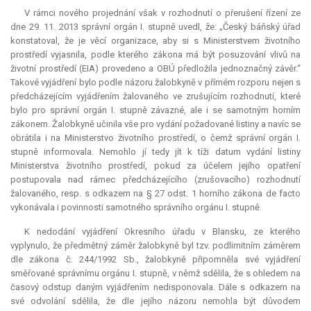
V rámci nového projednání však v rozhodnutí o přerušení řízení ze
dne 29. 11. 2013 správní orgán I. stupně uvedl, že: „Český báňský úřad
konstatoval, že je věcí organizace, aby si s Ministerstvem životního
prostředí vyjasnila, podle kterého zákona má být posuzování vlivů na
životní prostředí (EIA) provedeno a OBÚ předložila jednoznačný závěr.“
Takové vyjádření bylo podle názoru žalobkyně v přímém rozporu nejen s
předcházejícím vyjádřením žalovaného ve zrušujícím rozhodnutí, které
bylo pro správní orgán I. stupně závazné, ale i se samotným horním
zákonem. Žalobkyně učinila vše pro vydání požadované listiny a navíc se
obrátila i na Ministerstvo životního prostředí, o čemž správní orgán I.
stupně informovala. Nemohlo jí tedy jít k tíži datum vydání listiny
Ministerstva životního prostředí, pokud za účelem jejího opatření
postupovala nad rámec předcházejícího (zrušovacího) rozhodnutí
žalovaného, resp. s odkazem na § 27 odst. 1 horního zákona
de facto
vykonávala i povinnosti samotného správního orgánu I. stupně.
K nedodání vyjádření Okresního úřadu v Blansku, ze kterého
vyplynulo, že předmětný záměr žalobkyně byl tzv. podlimitním záměrem
dle zákona č. 244/1992 Sb., žalobkyně připomněla své vyjádření
směřované správnímu orgánu I. stupně, v němž sdělila, že s ohledem na
časový odstup daným vyjádřením nedisponovala. Dále s odkazem na
své odvolání sdělila, že dle jejího názoru nemohla být důvodem