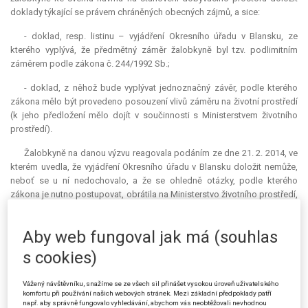
doklady týkající se právem chráněných obecných zájmů, a sice:
- doklad, resp. listinu – vyjádření Okresního úřadu v Blansku, ze
kterého vyplývá, že předmětný záměr žalobkyně byl tzv. podlimitním
záměrem podle zákona č. 244/1992 Sb.;
- doklad, z něhož bude vyplývat jednoznačný závěr, podle kterého
zákona mělo být provedeno posouzení vlivů záměru na životní prostředí
(k jeho předložení mělo dojít v součinnosti s Ministerstvem životního
prostředí).
Žalobkyně na danou výzvu reagovala podáním ze dne 21. 2. 2014, ve
kterém uvedla, že vyjádření Okresního úřadu v Blansku doložit nemůže,
neboť se u ní nedochovalo, a že se ohledně otázky, podle kterého
zákona je nutno postupovat, obrátila na Ministerstvo životního prostředí,
jež se v dané věci dosud nevyjádřilo. Proto žalobkyně rovněž požádala o
prodloužení lhůty k doplnění návrhu, což správní orgán I. stupně
Aby web fungoval jak má (souhlas
akceptoval a lhůtu jí prodloužil do 14. 4. 2014.
s cookies)
Ministerstvo životního prostředí ve svém vyjádření ze dne 14. 4. 2014
adresovaném žalobkyni a na vědomí zaslaném také správnímu orgánu I.
Vážený návštěvníku, snažíme se ze všech sil přinášet vysokou úroveň uživatelského
stupně poukázalo na přechodné ustanovení § 24 odst. 2 zákona o
komfortu při používání našich webových stránek. Mezi základní předpoklady patří
posuzování vlivů na životní prostředí, dle kterého se posouzení zahájená
např. aby správně fungovalo vyhledávání, abychom vás neobtěžovali nevhodnou