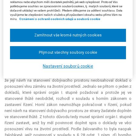
reklamou nebo abychom měli dostatek podnětů, jak web vylepšovat. Proto od Vás
před účinností tohoto zákona dokončí podle zákona č. 244/1992 Sb.; to
potřebujeme souhlas se zpracováním souborů cookies, tj. malých souborů, které se
znamená, že veškeré procesy EIA („
Environmental Impact Assessment
“)
dočasně ukládají ve vašem prohlížeči. Předem děkujeme za udělení souhlasu. Data
zahájené podle zákona č. 244/1992 Sb. je nutné vždy dokončit podle
využijeme ke zlepšování našich služeb a přizpůsobení obsahu webu přímo Vám na
míru.
Oznámení o ochraně osobních údajů a souborů cookie
pravidel stanovených v tomto zákoně. Dále Ministerstvo životního
prostředí doplnilo, že pokud se příslušný úřad, resp. orgán (Okresní úřad
v Blansku) vyjádřil v tom smyslu, že posuzování záměru podle zákona č.
Zamítnout vše kromě nutných cookies
244/1992 Sb. nebude prováděno, pak EIA proces neproběhl. Předmětné
přechodné ustanovení se však vztahuje jen na případy, kdy proces EIA
byl před nabytím účinnosti zákona č. 100/2001 Sb., tj. do 1. 2. 2002,
Přijmout všechny soubory cookie
zahájen a současně nebyl k tomuto datu dokončen.
Nastavení souborů cookie
K odvolání žalobkyně žalovaný rozhodnutí I. stupně dne 13. 8. 2014
potvrdil. Žalovaný konstatoval, že žalobkyně v odvolání sama přiznala,
že její návrh na stanovení dobývacího prostoru neobsahoval doklad o
posouzení vlivu záměru na životní prostředí. Jednalo se přitom o jeden z
dokladů, které správní orgán I. stupně požadoval a protože jej ve
stanovené lhůtě neobdržel, rozhodl v souladu s horním zákonem o
zastavení řízení. Horní zákon neumožňuje pokračovat v řízení, pokud
není návrh na stanovení dobývacího prostoru ze strany žadatele doplněn
ve stanovené lhůtě. Z tohoto důvodu tedy musel správní orgán I. stupně
řízení zastavit, aniž by měl povinnost doplnit spis o doklady ve věci
posouzení vlivu na životní prostředí. Podle žalovaného to byla naopak
žalobkyně, jejíž povinností v souladu s § 28 odst. 1 písm. d) horního