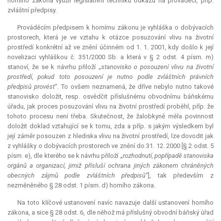
horního zákona využil legislativní techniku odkazu na prováděcí, příp.
zvláštní předpisy.
Prováděcím předpisem k hornímu zákonu je vyhláška o dobývacích
prostorech, která je ve vztahu k otázce posuzování vlivu na životní
prostředí konkrétní až ve znění účinném od 1. 1. 2001, kdy došlo k její
novelizaci vyhláškou č. 351/2000 Sb. a která v § 2 odst. 4 písm. m)
stanoví, že se k návrhu přiloží „
stanovisko o posouzení vlivu na životní
prostředí, pokud toto posouzení je nutno podle zvláštních právních
předpisů provést
“. To ovšem neznamená, že dříve nebylo nutno takové
stanovisko doložit, resp. osvědčit příslušnému obvodnímu báňskému
úřadu, jak proces posuzování vlivu na životní prostředí proběhl, příp. že
tohoto procesu není třeba. Skutečnost, že žalobkyně měla povinnost
doložit doklad vztahující se k tomu, zda a příp. s jakým výsledkem byl
její záměr posouzen z hlediska vlivu na životní prostředí, lze dovodit jak
z vyhlášky o dobývacích prostorech ve znění do 31. 12. 2000 [§ 2 odst. 5
písm. e), dle kterého se k návrhu přiloží „
rozhodnutí, popřípadě stanoviska
orgánů a organizací, jimiž přísluší ochrana jiných zákonem chráněných
obecných zájmů podle zvláštních předpisů
“], tak především z
nezměněného § 28 odst. 1 písm. d) horního zákona.
Na toto klíčové ustanovení navíc navazuje další ustanovení horního
zákona, a sice § 28 odst. 6, dle něhož má příslušný obvodní báňský úřad