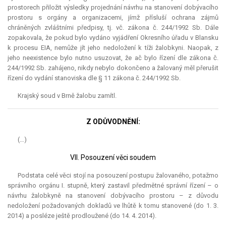
prostorech přiložit výsledky projednání návrhu na stanovení dobývacího
prostoru s orgány a organizacemi, jímž přísluší ochrana zájmů
chráněných zvláštními předpisy, tj. vč. zákona č. 244/1992 Sb. Dále
zopakovala, že pokud bylo vydáno vyjádření Okresního úřadu v Blansku
k procesu EIA, nemůže jít jeho nedoložení k tíži žalobkyni. Naopak, z
jeho neexistence bylo nutno usuzovat, že ač bylo řízení dle zákona č.
244/1992 Sb. zahájeno, nikdy nebylo dokončeno a žalovaný měl přerušit
řízení do vydání stanoviska dle § 11 zákona č. 244/1992 Sb.
Krajský soud v Brně žalobu zamítl.
Z ODŮVODNĚNÍ:
(…)
VII. Posouzení věci soudem
Podstata celé věci stojí na posouzení postupu žalovaného, potažmo
správního orgánu I. stupně, který zastavil předmětné správní řízení – o
návrhu žalobkyně na stanovení dobývacího prostoru – z důvodu
nedoložení požadovaných dokladů ve lhůtě k tomu stanovené (do 1. 3.
2014) a posléze ještě prodloužené (do 14. 4. 2014).