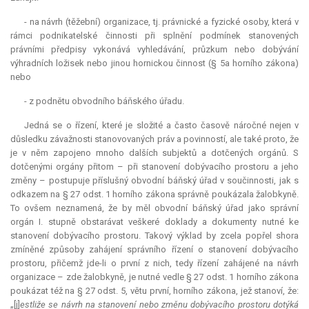
- na návrh (těžební) organizace, tj. právnické a fyzické osoby, která v
rámci podnikatelské činnosti při splnění podmínek stanovených
právními předpisy vykonává vyhledávání, průzkum nebo dobývání
výhradních ložisek nebo jinou hornickou činnost (§ 5a horního zákona)
nebo
- z podnětu obvodního báňského úřadu.
Jedná se o řízení, které je složité a často časově náročné nejen v
důsledku závažnosti stanovovaných práv a povinností, ale také proto, že
je v něm zapojeno mnoho dalších subjektů a dotčených orgánů. S
dotčenými orgány přitom – při stanovení dobývacího prostoru a jeho
změny – postupuje příslušný obvodní báňský úřad v součinnosti, jak s
odkazem na § 27 odst. 1 horního zákona správně poukázala žalobkyně.
To ovšem neznamená, že by měl obvodní báňský úřad jako správní
orgán I. stupně obstarávat veškeré doklady a dokumenty nutné ke
stanovení dobývacího prostoru. Takový výklad by zcela popřel shora
zmíněné způsoby zahájení správního řízení o stanovení dobývacího
prostoru, přičemž jde-li o první z nich, tedy řízení zahájené na návrh
organizace – zde žalobkyně, je nutné vedle § 27 odst. 1 horního zákona
poukázat též na § 27 odst. 5, větu první, horního zákona, jež stanoví, že:
„[j]
estliže se návrh na stanovení nebo změnu dobývacího prostoru dotýká