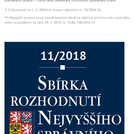
báňského úřadu – musí nést následky v podobě zastavení řízení.
*) S účinností od 1. 5. 2004 byl zrušen zákonem č. 93/2004 Sb.
**) Nejvyšší správní soud zamítl kasační žalobce stížnost proti tomuto rozsudku
svým rozsudkem ze dne 29. 3. 2018, čj. 10 As 158/2016-73.