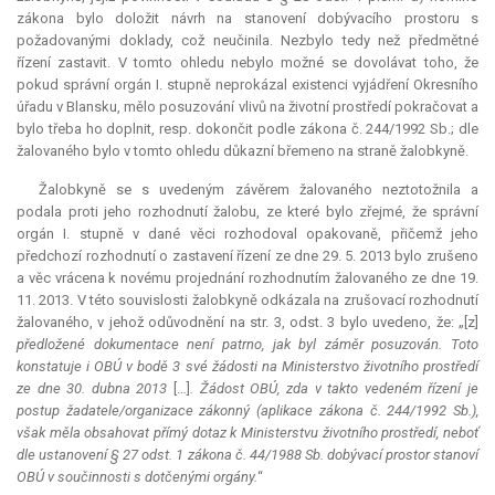
zákona bylo doložit návrh na stanovení dobývacího prostoru s
požadovanými doklady, což neučinila. Nezbylo tedy než předmětné
řízení zastavit. V tomto ohledu nebylo možné se dovolávat toho, že
pokud správní orgán I. stupně neprokázal existenci vyjádření Okresního
úřadu v Blansku, mělo posuzování vlivů na životní prostředí pokračovat a
bylo třeba ho doplnit, resp. dokončit podle zákona č. 244/1992 Sb.; dle
žalovaného bylo v tomto ohledu důkazní břemeno na straně žalobkyně.
Žalobkyně se s uvedeným závěrem žalovaného neztotožnila a
podala proti jeho rozhodnutí žalobu, ze které bylo zřejmé, že správní
orgán I. stupně v dané věci rozhodoval opakovaně, přičemž jeho
předchozí rozhodnutí o zastavení řízení ze dne 29. 5. 2013 bylo zrušeno
a věc vrácena k novému projednání rozhodnutím žalovaného ze dne 19.
11. 2013. V této souvislosti žalobkyně odkázala na zrušovací rozhodnutí
žalovaného, v jehož odůvodnění na str. 3, odst. 3 bylo uvedeno, že: „[z]
předložené dokumentace není patrno, jak byl záměr posuzován. Toto
konstatuje i OBÚ v bodě 3 své žádosti na Ministerstvo životního prostředí
ze dne 30. dubna 2013
[…]
. Žádost OBÚ, zda v takto vedeném řízení je
postup žadatele/organizace zákonný (aplikace zákona č. 244/1992 Sb.),
však měla obsahovat přímý dotaz k Ministerstvu životního prostředí, neboť
dle ustanovení § 27 odst. 1 zákona č. 44/1988 Sb. dobývací prostor stanoví
OBÚ v součinnosti s dotčenými orgány.
“