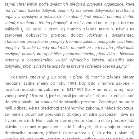
zájmů chráněných podle zvláštních předpisů, projedná organizace, která
má výhradní ložisko dobývat, podmínky stanovení dobývacího prostoru s
orgány a fyzickými a právnickými osobami, jímž přísluší ochrana těchto
zájmů, v souladu s těmito předpisy
“. A v návaznosti na to je pak také na
základě § 28 odst. 1 písm. d) horního zákona nutno k návrhu na
stanovení dobývacího prostoru doložit „
doklady a dokumentaci
stanovenou prováděcími předpisy k tomuto zákonu, popřípadě zvláštními
předpisy. Obvodní báňský úřad může stanovit, že se k návrhu přiloží další
nezbytné doklady pro spolehlivé posouzení návrhu, především z hlediska
ochrany a hospodárného využití výhradního ložiska, důsledků jeho
dobývání, jakož i z hlediska dopadu na právem chráněné obecné zájmy
.“
Posledně citovaný § 28 odst. 1 písm. d) horního zákona přitom
nedoznal žádné změny od roku 1991, kdy bylo v horním zákoně –
novelou provedenou zákonem č. 541/1991 Sb. – normováno mj. nové
znění právě § 28 odst. 1, jenž stanovil jednotlivé náležitosti, které je nutné
doložit k návrhu na stanovení dobývacího prostoru. Žalobkyně se proto
mýlí, odkazuje-li na předchozí znění horního zákona, z něhož dovozuje,
že neměla povinnost předkládat doklady ohledně posouzení vlivu na
životní prostředí. Horní zákon zjevně předpokládal a stále předpokládá
aktivitu ze strany organizace – zde žalobkyně, jež navrhuje stanovení
dobývacího prostoru, přičemž zákonodárce v § 28 odst. 1 písm. d)