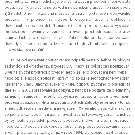
předmětný záměr z hlediska jeho vlivů na životní prostředí a teprve poté
podat návrh k příslušnému obvodnímu báňskému úřadu. Ten sice podle
§ 28 odst. 9 horního zákona může zahájit řízení o stanovení dobývacího
prostoru i v případě, že nejsou k dispozici všechny doklady a
dokumentace podle odst. 1 písm. d) a e), tj. vč. dokladu o výsledku
procesu posuzování vlivů záměru na životní prostředí, současně však
stanoví lhůtu pro doplnění návrhu. Zákon totiž předpokládá, že dané
doklady k dispozici budou, tzn. že návrh bude v tomto ohledu doplněn,
a to ve stanovené lhůtě.
To se ovšem v nyní posuzovaném případě nestalo, neboť žalobkyně
žádný doklad ohledně tzv. procesu EIA – tedy, že byl proces posuzování
vlivů na životní prostředí proveden nebo že jeho provedení není třeba –
nedoložila. Naopak součástí správního spisu je jednoznačné vyjádření
Krajského úřadu Jihomoravského kraje, odboru životního prostředí, ze
dne 17. 7. 2012 adresované žalobkyni, z něhož se podává, že předmětný
záměr, tj. stanovení nového dobývacího prostoru, bude předmětem
procesu posuzování vlivů na životní prostředí. Žalobkyně se sice v tomto
směru odkazovala především na vyjádření Okresního úřadu v Blansku, že
se jedná o tzv. podlimitní záměr, avšak žádné takové vyjádření, z něhož
by byl patrný výsledek procesu posuzování vlivu na životní prostředí,
nedoložila. V odvolání dokonce připustila, že proces posuzování vlivů na
životní prostředí byl zahájen již v roce 1994, ale dosud nebyl ukončen;