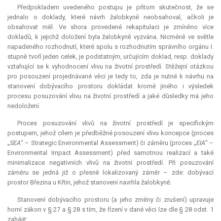
Předpokladem uvedeného postupu je přitom skutečnost, že se
jednalo o doklady, které návrh žalobkyně neobsahoval, ačkoli je
obsahovat měl. Ve shora provedené rekapitulaci je zmíněno více
dokladů, k jejichž doložení byla žalobkyně vyzvána. Nicméně ve světle
napadeného rozhodnutí, které spolu s rozhodnutím správního orgánu I.
stupně tvoří jeden celek, je podstatným, určujícím doklad, resp. doklady
vztahující se k vyhodnocení vlivu na životní prostředí. Stěžejní otázkou
pro posouzení projednávané věci je tedy to, zda je nutné k návrhu na
stanovení dobývacího prostoru dokládat kromě jiného i výsledek
procesu posuzování vlivu na životní prostředí a jaké důsledky má jeho
nedoložení.
Proces posuzování vlivů na životní prostředí je specifickým
postupem, jehož cílem je předběžné posouzení vlivu koncepce (proces
„
SEA
“ – Strategic Environmental Assessment) či záměru (proces „
EIA
“ –
Environmental Impact Assessment) před samotnou realizací a také
minimalizace negativních vlivů na životní prostředí. Při posuzování
záměru se jedná již o přesně lokalizovaný záměr – zde: dobývací
prostor Březina u Křtin, jehož stanovení navrhla žalobkyně.
Stanovení dobývacího prostoru (a jeho změny či zrušení) upravuje
horní zákon v § 27 a § 28 s tím, že řízení v dané věci lze dle § 28 odst. 1
zahájit: