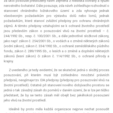
za úkol posoudit předložený návrh zejména z hlediska ochrany a využití
nerostného bohatství. Dále posuzuje, zda návrh zohledňuje rozhodnutí o
stanovení chráněného ložiskového území a zda vyhovuje jednak
všeobecným požadavkům pro výstavbu dolů nebo lomů, jednak
požadavkům, které stanoví zvláštní předpisy pro ochranu chráněných
zájmů. A těmito předpisy vztahujícími se k ochraně životního prostředí
jsou především zákon o posuzování vlivů na životní prostředí – č.
244/1992 Sb., resp. č. 100/2001 Sb., a dále jednotlivé složkové zákony,
jako např. zákon č. 254/2001 Sb., o vodách a o změně některých zákonů
(vodní zákon), zákon č. 334/1992 Sb., o ochraně zemědělského půdního
fondu, zákon č. 289/1995 Sb., o lesích a o změně a doplnění některých
zákonů (lesní zákon) či zákon č. 114/1992 Sb., o ochraně přírody a
krajiny.
Z uvedeného je tedy evidentní, že se skutečně jedná o složitý proces
posuzování, při kterém musí být zohledněno množství právních
předpisů, nevyjímaje tzv. EIA předpisy (předpisy pro posuzování vlivů na
životní prostředí). Ostatně při stanovení nového dobývacího prostoru se
jedná o tak závažný zásah do poměrů v daném území, že si lze jen těžko
představit, že by se tento zásah měl obejít bez jakéhokoli posouzení
jeho vlivů na životní prostředí.
Ideálně by proto měla každá organizace nejprve nechat posoudit