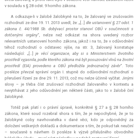
v souladu s § 28 odst. 9 horního zákona.
A odkazuje-li v žalobě žalobkyně na to, že žalovaný ve zrušovacím
rozhodnutí ze dne 19. 11. 2013 uvedl, že: „[…]
dle ustanovení § 27 odst. 1
zákona č. 44/1988 Sb. dobývací prostor stanoví OBÚ v součinnosti s
dotčenými orgány
“, nelze než odkázat na shora uvedený rozbor
relevantních ustanovení horního zákona, jakož i na to, že v odůvodnění
téhož rozhodnutí o odstavec výše, na str. 3, žalovaný konstatuje
následující: „[…]
je věcí organizace, aby si s Ministerstvem životního
prostředí vyjasnila, podle kterého zákona má být posuzování vlivů na životní
prostředí (EIA) provedeno a OBÚ předložila jednoznačný závěr
“. Toto
posléze převzal správní orgán I. stupně do odůvodnění rozhodnutí o
přerušení řízení ze dne 29. 11. 2013, což mu nelze účinně vyčítat. Jinými
slovy – je třeba číst zrušovací rozhodnutí žalovaného v kontextu a
nevytrhávat z jeho odůvodnění jen některé části, jako to v žalobě činí
žalobkyně.
Totéž pak platí i o právní úpravě, konkrétně § 27 a § 28 horního
zákona, které soud rozebral shora s tím, že je nepochybné, že je to
žalobkyně coby navrhovatelka v dané věci, kdo je odpovědný za
doložení veškerých dokladů a dokumentace s tím, že pokud tak neučiní
– současně s návrhem či posléze k výzvě příslušného obvodního