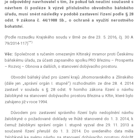
je odpovědný navrhovatel s tím, že pokud tak neučiní současně s
návrhem či posléze k výzvě příslušného obvodního báňského
úřadu, musí snést následky v podobě zastavení řízení podle § 28
odst. 9 zákona č. 44/1988 Sb., o ochraně a využití nerostného
bohatství.
(Podle rozsudku Krajského soudu v Brně ze dne 23. 5. 2016, čj. 30 A
**)
79/2014-117)
Věc:
Společnost s ručením omezeným Křtinský mramor proti Českému
báňskému úřadu, za účasti zapsaného spolku PRO Březinu – Prosperita
– Rozvoj – Obnova a dalších, o stanovení dobývacího prostoru.
Obvodní báňský úřad pro území krajů Jihomoravského a Zlínského
(dále jen „správní orgán I. stupně“) rozhodnutím ze dne 28. 4. 2014
zastavil v souladu s § 28 odst. 9 horního zákona řízení o návrhu
žalobkyně na stanovení dobývacího prostoru Březina u Křtin, které bylo
zahájeno již v roce 1994.
Důvodem pro zastavení správního řízení bylo nedoplnění návrhu
žalobkyně o požadované doklady ve lhůtě stanovené do 1. 3. 2014, k
čemuž žalobkyni správní orgán I. stupně vyzval dne 29. 11. 2013 a
současně řízení přerušil do 1. 3. 2014. Do uvedeného data měla
žalobkyně ke svému návrhu na stanovení dobývacího prostoru doložit