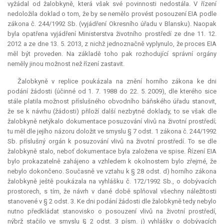
vyžádal od žalobkyně, která však své povinnosti nedostála. V řízení
nedoložila doklad o tom, že by se nemělo provést posouzení EIA podle
zákona č. 244/1992 Sb. (vyjádření Okresního úřadu v Blansku). Naopak
byla opatřena vyjádření Ministerstva životního prostředí ze dne 11. 12.
2012 a ze dne 13. 5. 2013, z nichž jednoznačně vyplynulo, že proces EIA
měl být proveden. Na základě toho pak rozhodující správní orgány
neměly jinou možnost než řízení zastavit.
Žalobkyně v replice poukázala na znění horního zákona ke dni
podání žádosti (účinné od 1. 7. 1988 do 22. 5. 2009), dle kterého sice
stále platila možnost příslušného obvodního báňského úřadu stanovit,
že se k návrhu (žádosti) přiloží další nezbytné doklady, to se však dle
žalobkyně netýkalo dokumentace posuzování vlivů na životní prostředí;
tu měl dle jejího názoru doložit ve smyslu § 7 odst. 1 zákona č. 244/1992
Sb. příslušný orgán k posuzování vlivů na životní prostředí. To se dle
žalobkyně stalo, neboť dokumentace byla založena ve spise. Řízení EIA
bylo prokazatelně zahájeno a vzhledem k okolnostem bylo zřejmé, že
nebylo dokončeno. Současně ve vztahu k § 28 odst. d) horního zákona
žalobkyně ještě poukázala na vyhlášku č. 172/1992 Sb., o dobývacích
prostorech, s tím, že návrh v dané době splňoval všechny náležitosti
stanovené v § 2 odst. 3. Ke dni podání žádosti dle žalobkyně tedy nebylo
nutno předkládat stanovisko o posouzení vlivů na životní prostředí,
nýbrž stačilo ve smyslu § 2 odst. 3 písm. j) vyhlášky o dobývacích