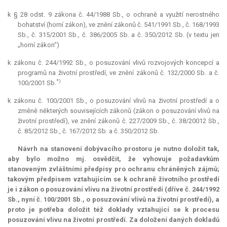
k § 28 odst. 9 zákona č. 44/1988 Sb., o ochraně a využití nerostného
bohatství (horní zákon), ve znění zákonů č. 541/1991 Sb., č. 168/1993
Sb., č. 315/2001 Sb., č. 386/2005 Sb. a č. 350/2012 Sb. (v textu jen
„horní zákon“)
k zákonu č. 244/1992 Sb., o posuzování vlivů rozvojových koncepcí a
programů na životní prostředí, ve znění zákonů č. 132/2000 Sb. a č.
*)
100/2001 Sb.
k zákonu č. 100/2001 Sb., o posuzování vlivů na životní prostředí a o
změně některých souvisejících zákonů (zákon o posuzování vlivů na
životní prostředí), ve znění zákonů č. 227/2009 Sb., č. 38/20012 Sb.,
č. 85/2012 Sb., č. 167/2012 Sb. a č. 350/2012 Sb.
Návrh na stanovení dobývacího prostoru je nutno doložit tak,
aby bylo možno mj. osvědčit, že vyhovuje požadavkům
stanoveným zvláštními předpisy pro ochranu chráněných zájmů;
takovým předpisem vztahujícím se k ochraně životního prostředí
je i zákon o posuzování vlivu na životní prostředí (dříve č. 244/1992
Sb., nyní č. 100/2001 Sb., o posuzování vlivů na životní prostředí), a
proto je potřeba doložit též doklady vztahující se k procesu
posuzování vlivu na životní prostředí. Za doložení daných dokladů