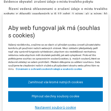
Evidence obyvatel: zrušení údaje o místu trvalého pobytu
Řízení vedená ohlasovnami o zrušení údaje o místu trvalého
pobytu z důvodů uvedených v § 12 odst. 1 písm. a) a písm. b)
zákona č. 133/2000 Sb., o evidenci obyvatel, je možné zahájit
výlučně z moci úřední, a nikoliv i na návrh podaný kýmkoliv u
Aby web fungoval jak má (souhlas
ohlašovny.
s cookies)
(Podle rozsudku Krajského soudu v Ústí nad Labem ze dne 30. 9. 2009,
čj. 15 Ca 45/2009 - 38)
Vážený návštěvníku, snažíme se ze všech sil přinášet vysokou úroveň uživatelského
komfortu při používání našich webových stránek. Mezi základní předpoklady patří
např. aby správně fungovalo vyhledávání, abychom vás neobtěžovali nevhodnou
reklamou nebo abychom měli dostatek podnětů, jak web vylepšovat. Proto od Vás
potřebujeme souhlas se zpracováním souborů cookies, tj. malých souborů, které se
dočasně ukládají ve vašem prohlížeči. Předem děkujeme za udělení souhlasu. Data
využijeme ke zlepšování našich služeb a přizpůsobení obsahu webu přímo Vám na
míru.
Oznámení o ochraně osobních údajů a souborů cookie
Zamítnout vše kromě nutných cookies
Přijmout všechny soubory cookie
Nastavení souborů cookie