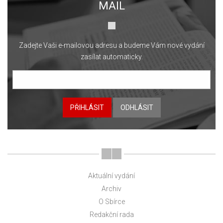
MAIL
Zadejte Vaši e-mailovou adresu a budeme Vám nové vydání
zasílat automaticky.
PŘIHLÁSIT
ODHLÁSIT
Aktuální vydání
Archiv
O Sbírce
Redakční rada