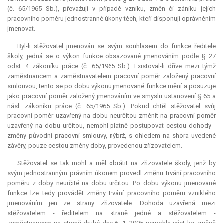
(č. 65/1965 Sb.), převažují v případě vzniku, změn či zániku jejich
pracovního poměru jednostranné úkony těch, kteří disponují oprávněním
jmenovat.
Byl-li stěžovatel jmenován se svým souhlasem do funkce ředitele
školy, jedná se o výkon funkce obsazované jmenováním podle § 27
odst. 4 zákoníku práce (č. 65/1965 Sb.). Existoval-li dříve mezi týmž
zaměstnancem a zaměstnavatelem pracovní poměr založený pracovní
smlouvou, tento se po dobu výkonu jmenované funkce mění a posuzuje
jako pracovní poměr založený jmenováním ve smyslu ustanovení § 65 a
násl. zákoníku práce (č. 65/1965 Sb.). Pokud chtěl stěžovatel svůj
pracovní poměr uzavřený na dobu neurčitou změnit na pracovní poměr
uzavřený na dobu určitou, nemohl platně postupovat cestou dohody -
změny původní pracovní smlouvy, nýbrž, s ohledem na shora uvedené
závěry, pouze cestou změny doby, provedenou zřizovatelem.
Stěžovatel se tak mohl a měl obrátit na zřizovatele školy, jenž by
svým jednostranným právním úkonem provedl změnu trvání pracovního
poměru z doby neurčité na dobu určitou. Po dobu výkonu jmenované
funkce lze tedy provádět změny trvání pracovního poměru vzniklého
jmenováním jen ze strany zřizovatele. Dohoda uzavřená mezi
stěžovatelem - ředitelem na straně jedné a stěžovatelem -
zaměstnancem na straně druhé dne 6. 1. 2005 nemohla vést ke změně