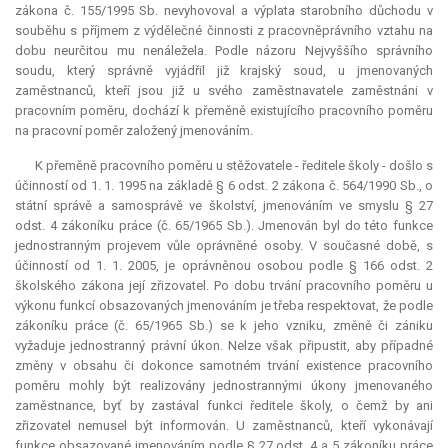
zákona č. 155/1995 Sb. nevyhovoval a výplata starobního důchodu v
souběhu s příjmem z výdělečné činnosti z pracovněprávního vztahu na
dobu neurčitou mu nenáležela. Podle názoru Nejvyššího správního
soudu, který správně vyjádřil již krajský soud, u jmenovaných
zaměstnanců, kteří jsou již u svého zaměstnavatele zaměstnáni v
pracovním poměru, dochází k přeměně existujícího pracovního poměru
na pracovní poměr založený jmenováním.
K přeměně pracovního poměru u stěžovatele - ředitele školy - došlo s
účinností od 1. 1. 1995 na základě § 6 odst. 2 zákona č. 564/1990 Sb., o
státní správě a samosprávě ve školství, jmenováním ve smyslu § 27
odst. 4 zákoníku práce (č. 65/1965 Sb.). Jmenován byl do této funkce
jednostranným projevem vůle oprávněné osoby. V současné době, s
účinností od 1. 1. 2005, je oprávněnou osobou podle § 166 odst. 2
školského zákona její zřizovatel. Po dobu trvání pracovního poměru u
výkonu funkcí obsazovaných jmenováním je třeba respektovat, že podle
zákoníku práce (č. 65/1965 Sb.) se k jeho vzniku, změně či zániku
vyžaduje jednostranný právní úkon. Nelze však připustit, aby případné
změny v obsahu či dokonce samotném trvání existence pracovního
poměru mohly být realizovány jednostrannými úkony jmenovaného
zaměstnance, byť by zastával funkci ředitele školy, o čemž by ani
zřizovatel nemusel být informován. U zaměstnanců, kteří vykonávají
funkce obsazované jmenováním podle § 27 odst. 4 a 5 zákoníku práce