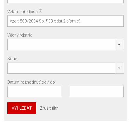
(?)
Vztah k předpisu
Věcný rejstřík
Soud
Datum rozhodnutí od / do
VYHLEDAT
Zrušit filtr