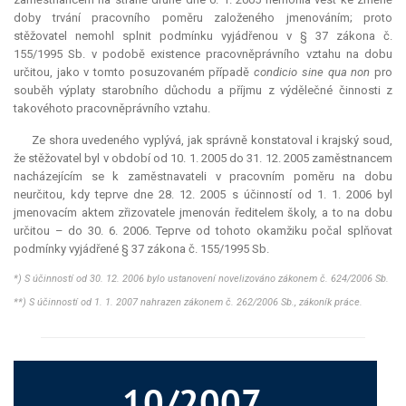
doby trvání pracovního poměru založeného jmenováním; proto
stěžovatel nemohl splnit podmínku vyjádřenou v § 37 zákona č.
155/1995 Sb. v podobě existence pracovněprávního vztahu na dobu
určitou, jako v tomto posuzovaném případě
condicio sine qua non
pro
souběh výplaty starobního důchodu a příjmu z výdělečné činnosti z
takovéhoto pracovněprávního vztahu.
Ze shora uvedeného vyplývá, jak správně konstatoval i krajský soud,
že stěžovatel byl v období od 10. 1. 2005 do 31. 12. 2005 zaměstnancem
nacházejícím se k zaměstnavateli v pracovním poměru na dobu
neurčitou, kdy teprve dne 28. 12. 2005 s účinností od 1. 1. 2006 byl
jmenovacím aktem zřizovatele jmenován ředitelem školy, a to na dobu
určitou – do 30. 6. 2006. Teprve od tohoto okamžiku počal splňovat
podmínky vyjádřené § 37 zákona č. 155/1995 Sb.
*) S účinností od 30. 12. 2006 bylo ustanovení novelizováno zákonem č. 624/2006 Sb.
**) S účinností od 1. 1. 2007 nahrazen zákonem č. 262/2006 Sb., zákoník práce.