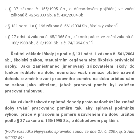
k § 37 zákona č. 155/1995 Sb., o důchodovém pojištění, ve znění
zákonů č. 425/2003 Sb. a č. 436/2004 Sb.
*)
k § 131 odst. 1 a § 166 zákona č. 561/2004 Sb., školský zákon
k § 27 odst. 4 zákona č. 65/1965 Sb., zákoník práce, ve znění zákonů č.
**)
188/1988 Sb., č. 3/1991 Sb. a č. 74/1994 Sb.
Ředitel základní školy je podle § 131 odst. 1 zákona č. 561/2004
Sb., školský zákon, statutárním orgánem této školské právnické
osoby. Jako zaměstnanec jmenovaný zřizovatelem školy do
funkce ředitele na dobu neurčitou však nemůže platně uzavřít
dohodu o změně trvání pracovního poměru na dobu určitou sám
se sebou jako učitelem, jehož pracovní poměr byl založen
pracovní smlouvou.
Na základě takové neplatné dohody proto nedochází ke změně
doby trvání pracovního poměru tak, aby splňoval podmínku
výkonu práce v pracovním poměru uzavřeném na dobu určitou
podle § 37 zákona č. 155/1995 Sb., o důchodovém pojištění.
(Podle rozsudku Nejvyššího správního soudu ze dne 27. 6. 2007, čj. 3 Ads
6/2007-59)