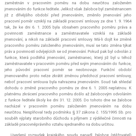
zaměstnán v pracovním poměru na dobu neurčitou založeném
jmenováním do funkce ředitele. Jelikož však žalobce byl zaměstnancem
již z dřívějšího období před jmenováním, změnilo jmenování jeho
pracovní poměr vzniklý na základě pracovní smlouvy ze dne 1. 9. 1964
tak, že ke dni 6. 1. 2005 byla obsahem pracovního poměru práva a
povinnosti zaměstnance a zaměstnavatele vzniklá na základě
jmenování, a nikoli na základě pracovní smlouvy. Má-li dojít ke změně
pracovního poměru založeného jmenováním, musí se tato změna týkat
práv a povinností odvíjejících se od jmenování. Pokud pak byl odvolán z
funkce, která podléhá jmenování, zaměstnanec, který již byl u téhož
zaměstnavatele v pracovním poměru před svým jmenováním do funkce,
jeho původní pracovní poměr se neobnovuje. Funkční období
jmenovaného proto nelze zkrátit změnou předchozí pracovní smlouvy,
neboť pracovní smlouva byla nahrazena jmenováním. Soud tak shledal
dohodu o změně pracovního poměru ze dne 6. 1. 2005 neplatnou. K
platnému zkrácení pracovního poměru došlo až žalobcovým odvoláním
z funkce ředitele školy ke dni 31. 12. 2005. Do tohoto dne se žalobce
nacházel v pracovním poměru založeném jmenováním na dobu
neurčitou. Nesplňoval tedy podmínku § 37 zákona č. 155/1995 Sb. pro
souběh výplaty starobního důchodu s příjmem z výdělečné činnosti na
základě pracovněprávního vztahu sjednaného na dobu určitou.
Uvedený rozsudek krajského soudu napadl žalobce (stěžovatel)