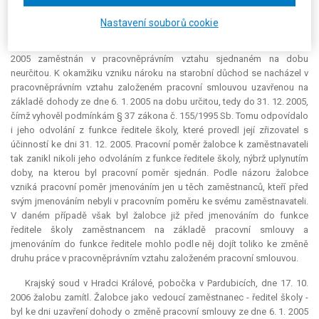
Proti tomuto rozhodnutí podal žalobce žalobu ke Krajskému soudu v
Nastavení souborů cookie
Hradci Králové, pobočce v Pardubicích, v níž žalované vytkl nesprávné
skutkové zjištění, podle něhož byl v období od 10. 1. 2005 do 31. 12.
2005 zaměstnán v pracovněprávním vztahu sjednaném na dobu
neurčitou. K okamžiku vzniku nároku na starobní důchod se nacházel v
pracovněprávním vztahu založeném pracovní smlouvou uzavřenou na
základě dohody ze dne 6. 1. 2005 na dobu určitou, tedy do 31. 12. 2005,
čímž vyhověl podmínkám § 37 zákona č. 155/1995 Sb. Tomu odpovídalo
i jeho odvolání z funkce ředitele školy, které provedl její zřizovatel s
účinností ke dni 31. 12. 2005. Pracovní poměr žalobce k zaměstnavateli
tak zanikl nikoli jeho odvoláním z funkce ředitele školy, nýbrž uplynutím
doby, na kterou byl pracovní poměr sjednán. Podle názoru žalobce
vzniká pracovní poměr jmenováním jen u těch zaměstnanců, kteří před
svým jmenováním nebyli v pracovním poměru ke svému zaměstnavateli.
V daném případě však byl žalobce již před jmenováním do funkce
ředitele školy zaměstnancem na základě pracovní smlouvy a
jmenováním do funkce ředitele mohlo podle něj dojít toliko ke změně
druhu práce v pracovněprávním vztahu založeném pracovní smlouvou.
Krajský soud v Hradci Králové, pobočka v Pardubicích, dne 17. 10.
2006 žalobu zamítl. Žalobce jako vedoucí zaměstnanec - ředitel školy -
byl ke dni uzavření dohody o změně pracovní smlouvy ze dne 6. 1. 2005