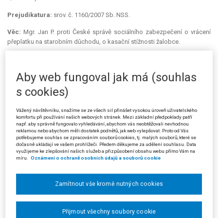
Prejudikatura:
srov. č. 1160/2007 Sb. NSS.
Věc:
Mgr. Jan P. proti České správě sociálního zabezpečení o vrácení
přeplatku na starobním důchodu, o kasační stížnosti žalobce.
Žalobce byl ode dne 1. 9. 1964 v pracovním poměru, za jehož trvání
byl s účinností od 1. 1. 1995 jmenován do funkce ředitele školy. Dne 6. 1.
Aby web fungoval jak má (souhlas
2005 uzavřel žalobce v této funkci dohodu o změně pracovní smlouvy se
sebou samým jako učitelem, kterou změnil trvání svého
s cookies)
pracovněprávního vztahu z doby neurčité na dobu určitou do 31. 12.
2005. S účinností ke dni 31. 12. 2005 zřizovatel školy odvolal žalobce z
Vážený návštěvníku, snažíme se ze všech sil přinášet vysokou úroveň uživatelského
funkce ředitele školy a zároveň jej do této funkce opětovně jmenoval,
komfortu při používání našich webových stránek. Mezi základní předpoklady patří
např. aby správně fungovalo vyhledávání, abychom vás neobtěžovali nevhodnou
tentokrát na dobu určitou od 1. 1. 2006 do 30. 6. 2006. Dne 10. 1. 2005
reklamou nebo abychom měli dostatek podnětů, jak web vylepšovat. Proto od Vás
vznikl žalobci nárok na starobní důchod.
potřebujeme souhlas se zpracováním souborů cookies, tj. malých souborů, které se
dočasně ukládají ve vašem prohlížeči. Předem děkujeme za udělení souhlasu. Data
využijeme ke zlepšování našich služeb a přizpůsobení obsahu webu přímo Vám na
Dne 28. 3. 2006 vydala žalovaná rozhodnutí, podle něhož žalobci
míru.
Oznámení o ochraně osobních údajů a souborů cookie
výplata starobního důchodu podle § 37 zákona č. 155/1995 Sb.
nenáležela, protože byl v období od 10. 1. 2005 do 31. 12. 2005
zaměstnán v pracovněprávním vztahu sjednaném na dobu neurčitou.
Zamítnout vše kromě nutných cookies
Tím došlo za toto období k přeplatku na starobním důchodu, který je
podle § 118a odst. 2 zákona č. 582/1991 Sb., o organizaci a provádění
Přijmout všechny soubory cookie
sociálního zabezpečení, žalobce povinen vrátit.