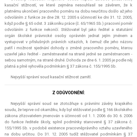
kasační stížností, ve které zejména nesouhlasil se závěrem, že k
platnému ukončení pracovního poměru na dobu neurčitou došlo až jeho
odvoláním z funkce ze dne 28. 12. 2005 s účinností ke dni 31. 12. 2005,
když podle § 65 odst. 3 zákoníku práce (č. 65/1965 Sb.) pracovní poměr
odvoláním z funkce nekončí. Stěžovatel byl jako ředitel a statutární
orgán školské právnické osoby oprávněn jednat jejím jménem a
vystupovat v příslušných právních vztazích, k čemuž dle jeho názoru
patří i možnost sjednání dohody o změně pracovního poměru, kterou
uzavřel jako ředitel - zaměstnavatel na straně jedné se zaměstnancem -
sebou samotným, na straně druhé. Dohoda ze dne 6. 1. 2005 je podle něj
platná a plně vyhověla podmínkám § 37 zákona č. 155/1995 Sb.
Nejvyšší správní soud kasační stížnost zamítl.
Z ODŮVODNĚNÍ:
Nejvyšší správní soud se ztotožňuje s právními závěry krajského
soudu, že teprve od okamžiku, kdy byl stěžovatel podle § 166 školského
zákona zřizovatelem jmenován s účinností od 1. 1. 2006 do 30. 6. 2006
do funkce ředitele školy, splnil podmínky stanovené § 37 zákona č.
155/1995 Sb. v podobě existence pracovněprávního vztahu uzavřeného
na dobu určitou. Do 31. 12. 2005 tudíž stěžovatel podmínkám § 37