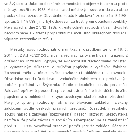
ve Švýcarsku. Jako poslední rok zaměstnání s příjmy v tuzemsku proto
měl být použit rok 1982. V řízení před městským soudem dále žalobce
poukázal na rozsudek Obvodního soudu Bratislava 1 ze dne 15. 9. 1983,
sp. zn. 2 T 157/83, jímž byl odsouzen za trestný čin opuštění republiky,
který spáchal dne 27. 12. 1982, k trestu odnětí svobody v trvání dvou let
nepodmíněně a k trestu propadnutí majetku. Tuto skutečnost dokládal
výpisem z trestního rejstříku.
Městský soud rozhodnutí o námitkách rozsudkem ze dne 18. 3.
2014, čj. 2 Ad 76/2012-35, zrušil a věc vrátil žalované k dalšímu řízení. Z
odůvodnění rozsudku vyplývá, že evidenční list důchodového pojištění
je vyvratitelným důkazem o průběhu pojištění a výdělcích žalobce.
Žalovaná měla v rámci svého rozhodnutí přihlédnout k rozsudku
Obvodního soudu Bratislava 1 zmíněného žalobcem a k prokázaným
dobám pojištění ve Švýcarsku. Podle městského soudu pak měla
žalovaná opětovně posoudit správnost evidenčního listu důchodového
pojištění a s přihlédnutím k výše uvedeným skutečnostem zhodnotit,
který je správný rozhodný rok s vyměřovacím základem získaný
žalobcem podle českých právních předpisů. Rozsudek městského
soudu napadla žalovaná (stěžovatelka) kasační stížností. Stěžovatelka
namítala, že podle zákona o sociálním zabezpečení se za zaměstnání
před 1. 1. 1996 považoval pracovní poměr, jestliže zakládal účast na
nemocenském pojištění. Nemocenské pojištění přitom zanikalo dnem