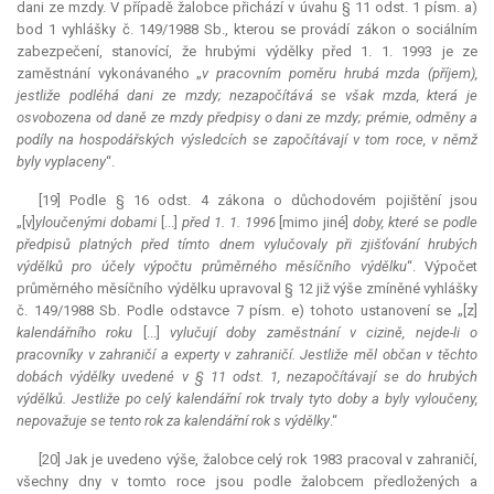
dani ze mzdy. V případě žalobce přichází v úvahu § 11 odst. 1 písm. a)
bod 1 vyhlášky č. 149/1988 Sb., kterou se provádí zákon o sociálním
zabezpečení, stanovící, že hrubými výdělky před 1. 1. 1993 je ze
zaměstnání vykonávaného „
v pracovním poměru hrubá mzda (příjem),
jestliže podléhá dani ze mzdy; nezapočítává se však mzda, která je
osvobozena od daně ze mzdy předpisy o dani ze mzdy; prémie, odměny a
podíly na hospodářských výsledcích se započítávají v tom roce, v němž
byly vyplaceny
“.
[19] Podle § 16 odst. 4 zákona o důchodovém pojištění jsou
„[v]
yloučenými dobami
[...]
před 1. 1. 1996
[mimo jiné]
doby, které se podle
předpisů platných před tímto dnem vylučovaly při zjišťování hrubých
výdělků pro účely výpočtu průměrného měsíčního výdělku
“. Výpočet
průměrného měsíčního výdělku upravoval § 12 již výše zmíněné vyhlášky
č. 149/1988 Sb. Podle odstavce 7 písm. e) tohoto ustanovení se „[z]
kalendářního roku
[...]
vylučují doby zaměstnání v cizině, nejde-li o
pracovníky v zahraničí a experty v zahraničí. Jestliže měl občan v těchto
dobách výdělky uvedené v § 11 odst. 1, nezapočítávají se do hrubých
výdělků. Jestliže po celý kalendářní rok trvaly tyto doby a byly vyloučeny,
nepovažuje se tento rok za kalendářní rok s výdělky
.“
[20] Jak je uvedeno výše, žalobce celý rok 1983 pracoval v zahraničí,
všechny dny v tomto roce jsou podle žalobcem předložených a