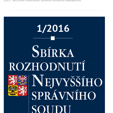
(ES) č. 883/2004 o koordinaci systémů sociálního zabezpečení.