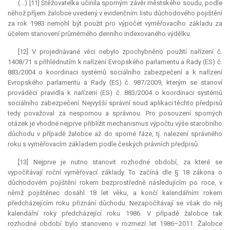
(...) [11] Stěžovatelka učinila sporným závěr městského soudu, podle
něhož příjem žalobce uvedený v evidenčním listu důchodového pojištění
za rok 1983 nemohl být použit pro výpočet vyměřovacího základu za
účelem stanovení průměrného denního indexovaného výdělku.
[12] V projednávané věci nebylo zpochybněno použití nařízení č.
1408/71 s přihlédnutím k nařízení Evropského parlamentu a Rady (ES) č.
883/2004 o koordinaci systémů sociálního zabezpečení a k nařízení
Evropského parlamentu a Rady (ES) č. 987/2009, kterým se stanoví
prováděcí pravidla k nařízení (ES) č. 883/2004 o koordinaci systémů
sociálního zabezpečení. Nejvyšší správní soud aplikaci těchto předpisů
tedy považoval za nespornou a správnou. Pro posouzení sporných
otázek je vhodné nejprve přiblížit mechanismus výpočtu výše starobního
důchodu v případě žalobce až do sporné fáze, tj. nalezení správného
roku s vyměřovacím základem podle českých právních předpisů.
[13] Nejprve je nutno stanovit rozhodné období, za které se
vypočítávají roční vyměřovací základy. To začíná dle § 18 zákona o
důchodovém pojištění rokem bezprostředně následujícím po roce, v
němž pojištěnec dosáhl 18 let věku, a končí kalendářním rokem
předcházejícím roku přiznání důchodu. Nezapočítávají se však do něj
kalendářní roky předcházející roku 1986. V případě žalobce tak
rozhodné období bylo stanoveno v rozmezí let 1986–2011. Žalobce