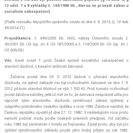
12 odst. 7 a 8 vyhlášky č. 149/1988 Sb., kterou se provádí zákon o
sociálním zabezpečení).
(Podle rozsudku Nejvyššího správního soudu ze dne 6. 8. 2015, čj. 10 Ads
99/2014-71)
Prejudikatura:
č. 649/2005 Sb. NSS; nálezy Ústavního soudu č.
40/2001 Sb. ÚS (sp. zn. II. ÚS 187/2000) a č. 114/2005 Sb. ÚS
(sp. zn. I.
ÚS 605/03).
Věc:
Karel Josef T. proti České správě sociálního zabezpečení o
starobní důchod, o kasační stížnosti žalované.
Žalobce podal dne 29. 5. 2012 žádost o přiznání starobního
důchodu, na jejímž základě mu byl rozhodnutím žalované ze dne 7. 9.
2012 přiznán starobní důchod ve výši 1 552 Kč. Proti tomuto rozhodnutí
podal žalobce námitky, jelikož měl za to, že žalovaná nesprávně užila pro
výpočet výše starobního důchodu vyměřovací základ zjištěný z
údajného průměrného českého výdělku v roce 1983. Žalobce namítal, že
Českou republiku opustil již dne 27. 12. 1982. V následujícím roce proto
nemohl pobírat mzdu podle českých právních předpisů. Od začátku
roku 1983 byl zaměstnán v hotelu ve Švýcarsku. Žádal proto, aby byl pro
zjištění vyměřovacího základu použit jeho hrubý příjem za rok 1982.