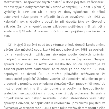
stěžovatelkou nezpochybněných dokladů o době pojištění ve Švýcarsku
evidovány jako doby zaměstnání v cizině ve smyslu § 12 odst. 7 písm. e)
vyhlášky č. 149/1988 Sb., a tedy za doby vyloučené. Dle téhož
ustanovení nelze proto v případě žalobce považovat rok 1983 za
kalendářní rok s výdělky a použít jej při výpočtu jeho vyměřovacího
základu. Za rok s vyměřovacím základem pojištěnce měl tak být v
souladu s § 18 odst. 4 zákona o důchodovém pojištění považován rok
1982.
[21] Nejvyšší správní soud tedy v tomto ohledu dospěl ke shodnému
závěru jako městský soud, který též nepovažoval rok 1983 za poslední
rok s vyměřovacím základem získaným podle českých právních
předpisů v souběžném celoročním pojištění ve Švýcarsku. Nejvyšší
správní soud však na rozdíl od městského soudu nepovažuje za
zásadní prokazovat skutečnost, že žalobce již ode dne 27. 12. 1982
nepobýval na území ČR. Je možno přisvědčit stěžovatelce, že
nemocenské pojištění žalobce zaniklo až formálním ukončením jeho
pracovního poměru, bez ohledu na skutečný výkon pracovní činnosti. Je
možno souhlasit i s tím, že odměny a podíly na hospodářských
výsledcích se započítávají v roce, v němž byly vyplaceny. To však v
projednávané věci nebylo
relevantní
. Postup stěžovatelky však nebyl
správný z důvodu, že nepřihlédla k celoročnímu povinnému pojištění ve
Švýcarsku ve stejném roce 1983 a tento rok považovala v rozporu s výše