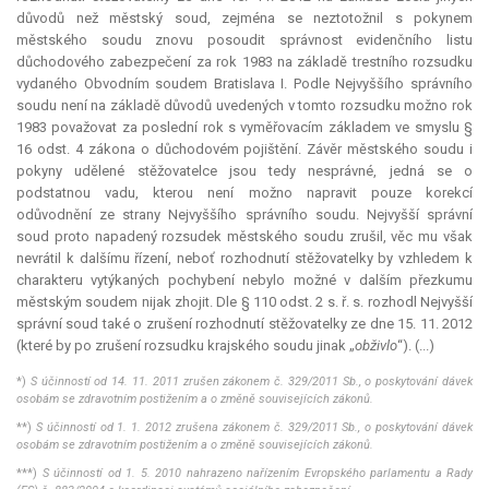
důvodů než městský soud, zejména se neztotožnil s pokynem
městského soudu znovu posoudit správnost evidenčního listu
důchodového zabezpečení za rok 1983 na základě trestního rozsudku
vydaného Obvodním soudem Bratislava I. Podle Nejvyššího správního
soudu není na základě důvodů uvedených v tomto rozsudku možno rok
1983 považovat za poslední rok s vyměřovacím základem ve smyslu §
16 odst. 4 zákona o důchodovém pojištění. Závěr městského soudu i
pokyny udělené stěžovatelce jsou tedy nesprávné, jedná se o
podstatnou vadu, kterou není možno napravit pouze korekcí
odůvodnění ze strany Nejvyššího správního soudu. Nejvyšší správní
soud proto napadený rozsudek městského soudu zrušil, věc mu však
nevrátil k dalšímu řízení, neboť rozhodnutí stěžovatelky by vzhledem k
charakteru vytýkaných pochybení nebylo možné v dalším přezkumu
městským soudem nijak zhojit. Dle § 110 odst. 2 s. ř. s. rozhodl Nejvyšší
správní soud také o zrušení rozhodnutí stěžovatelky ze dne 15. 11. 2012
(které by po zrušení rozsudku krajského soudu jinak „
obživlo
“). (...)
*)
S účinností od 14. 11. 2011 zrušen zákonem č. 329/2011 Sb., o poskytování dávek
osobám se zdravotním postižením a o změně souvisejících zákonů.
**)
S účinností od 1. 1. 2012 zrušena zákonem č. 329/2011 Sb., o poskytování dávek
osobám se zdravotním postižením a o změně souvisejících zákonů.
***)
S účinností od 1. 5. 2010 nahrazeno nařízením Evropského parlamentu a Rady