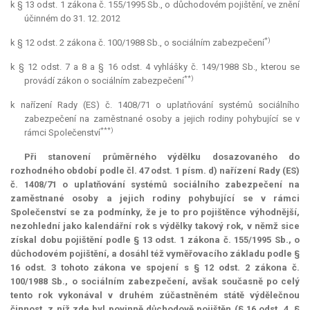
k § 13 odst. 1 zákona č. 155/1995 Sb., o důchodovém pojištění, ve znění
účinném do 31. 12. 2012
*)
k § 12 odst. 2 zákona č. 100/1988 Sb., o sociálním zabezpečení
k § 12 odst. 7 a 8 a § 16 odst. 4 vyhlášky č. 149/1988 Sb., kterou se
**)
provádí zákon o sociálním zabezpečení
k nařízení Rady (ES) č. 1408/71 o uplatňování systémů sociálního
zabezpečení na zaměstnané osoby a jejich rodiny pohybující se v
***)
rámci Společenství
Při stanovení průměrného výdělku dosazovaného do
rozhodného období podle čl. 47 odst. 1 písm. d) nařízení Rady (ES)
č. 1408/71 o uplatňování systémů sociálního zabezpečení na
zaměstnané osoby a jejich rodiny pohybující se v rámci
Společenství se za podmínky, že je to pro pojištěnce výhodnější,
nezohlední jako kalendářní rok s výdělky takový rok, v němž sice
získal dobu pojištění podle § 13 odst. 1 zákona č. 155/1995 Sb., o
důchodovém pojištění, a dosáhl též vyměřovacího základu podle §
16 odst. 3 tohoto zákona ve spojení s § 12 odst. 2 zákona č.
100/1988 Sb., o sociálním zabezpečení, avšak současně po celý
tento rok vykonával v druhém zúčastněném státě výdělečnou
činnost, z níž zde byl povinně důchodově pojištěn (§ 16 odst. 4, §