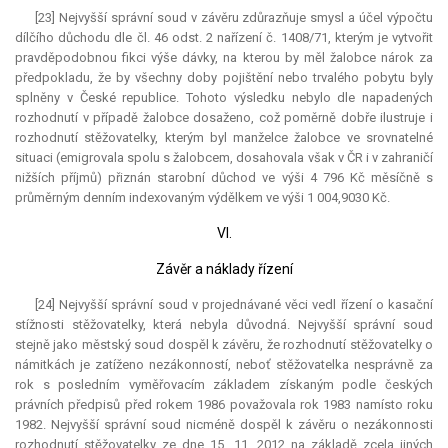
[23] Nejvyšší správní soud v závěru zdůrazňuje smysl a účel výpočtu
dílčího důchodu dle čl. 46 odst. 2 nařízení č. 1408/71, kterým je vytvořit
pravděpodobnou fikci výše dávky, na kterou by měl žalobce nárok za
předpokladu, že by všechny doby pojištění nebo trvalého pobytu byly
splněny v České republice. Tohoto výsledku nebylo dle napadených
rozhodnutí v případě žalobce dosaženo, což poměrně dobře ilustruje i
rozhodnutí stěžovatelky, kterým byl manželce žalobce ve srovnatelné
situaci (emigrovala spolu s žalobcem, dosahovala však v ČR i v zahraničí
nižších příjmů) přiznán starobní důchod ve výši 4 796 Kč měsíčně s
průměrným denním indexovaným výdělkem ve výši 1 004,9030 Kč.
VI.
Závěr a náklady řízení
[24] Nejvyšší správní soud v projednávané věci vedl řízení o kasační
stížnosti stěžovatelky, která nebyla důvodná. Nejvyšší správní soud
stejně jako městský soud dospěl k závěru, že rozhodnutí stěžovatelky o
námitkách je zatíženo nezákonností, neboť stěžovatelka nesprávně za
rok s posledním vyměřovacím základem získaným podle českých
právních předpisů před rokem 1986 považovala rok 1983 namísto roku
1982. Nejvyšší správní soud nicméně dospěl k závěru o nezákonnosti
rozhodnutí stěžovatelky ze dne 15. 11. 2012 na základě zcela jiných