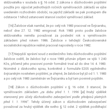
stěžovatelka v souladu s § 16 odst. 2 zákona o důchodovém pojištění
použila pro výpočet jednotlivých ročních vyměřovacích základů ve výše
uvedeném rozhodném období, na jejichž základě se pak postupem dle
odstavce 1 téhož ustanovení stanoví osobní vyměřovací základ.
[16] Žalobce však namítal, že po celý rok 1983 pracoval ve Švýcarsku,
neboť dne 27. 12. 1982 emigroval. Rok 1983 proto podle žalobce
stěžovatelka neměla považovat za poslední rok s vyměřovacím
základem před rokem 1986. Žalobce v tehdejší Československé
socialistické republice reálně pracoval naposledy v roce 1982.
[17] Nejvyšší správní soud z evidenčního listu důchodového pojištění
žalobce ověřil, že žalobci byl v roce 1983 přiznán příjem ve výši 1 240
Kčs, přičemž jeho pracovní poměr formálně trval až do dne 14. 4. 1983.
Nicméně z dávkového spisu, konkrétně z formuláře E205 vyplněného
švýcarským nositelem pojištění, je zřejmé, že žalobce byl již od 1. 1. 1983
a po celý rok 1983 zaměstnán ve Švýcarsku a byl tam povinně pojištěn.
[18] Zákon o důchodovém pojištění v § 16 odst. 3 stanoví, že
vyměřovacím základem „
za dobu před 1. 1. 1996
[je]
hrubý výdělek
stanovený pro účely důchodového zabezpečení podle předpisů platných
před 1. 1. 1996
“. Tehdy účinný zákon o důchodovém zabezpečení
považoval za hrubý výdělek dle svého § 12 odst. 2 výdělek podléhající