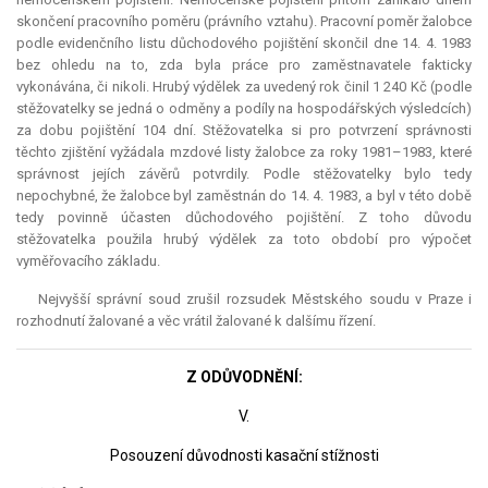
skončení pracovního poměru (právního vztahu). Pracovní poměr žalobce
podle evidenčního listu důchodového pojištění skončil dne 14. 4. 1983
bez ohledu na to, zda byla práce pro zaměstnavatele fakticky
vykonávána, či nikoli. Hrubý výdělek za uvedený rok činil 1 240 Kč (podle
stěžovatelky se jedná o odměny a podíly na hospodářských výsledcích)
za dobu pojištění 104 dní. Stěžovatelka si pro potvrzení správnosti
těchto zjištění vyžádala mzdové listy žalobce za roky 1981–1983, které
správnost jejích závěrů potvrdily. Podle stěžovatelky bylo tedy
nepochybné, že žalobce byl zaměstnán do 14. 4. 1983, a byl v této době
tedy povinně účasten důchodového pojištění. Z toho důvodu
stěžovatelka použila hrubý výdělek za toto období pro výpočet
vyměřovacího základu.
Nejvyšší správní soud zrušil rozsudek Městského soudu v Praze i
rozhodnutí žalované a věc vrátil žalované k dalšímu řízení.
Z ODŮVODNĚNÍ:
V.
Posouzení důvodnosti kasační stížnosti