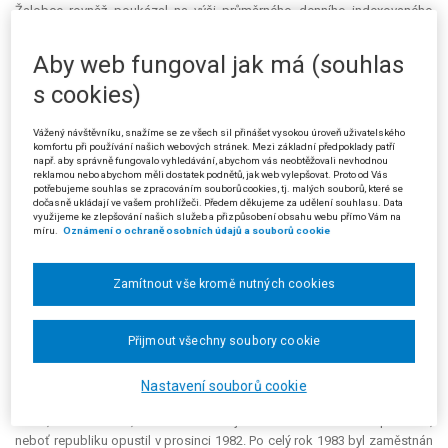
Žalobce rovněž poukázal na výši průměrného denního indexovaného
výdělku své manželky ve srovnatelné situaci, který je zhruba
desetinásobně vyšší než žalobcův.
Aby web fungoval jak má (souhlas
V rozhodnutí o námitkách ze dne 15. 11. 2012 žalovaná posoudila
s cookies)
námitky žalobce jako nedůvodné a rozhodnutí I. stupně potvrdila. Při
výpočtu osobního vyměřovacího základu žalobce postupovala žalovaná
Vážený návštěvníku, snažíme se ze všech sil přinášet vysokou úroveň uživatelského
tak, že za dobu pojištění získanou výkonem výdělečné činnosti v jiném
komfortu při používání našich webových stránek. Mezi základní předpoklady patří
např. aby správně fungovalo vyhledávání, abychom vás neobtěžovali nevhodnou
členském státě EU dosadila průměrný denní indexovaný výdělek
reklamou nebo abychom měli dostatek podnětů, jak web vylepšovat. Proto od Vás
vypočtený z vyměřovacích základů získaných podle českých právních
potřebujeme souhlas se zpracováním souborů cookies, tj. malých souborů, které se
dočasně ukládají ve vašem prohlížeči. Předem děkujeme za udělení souhlasu. Data
předpisů. Žalobce nezískal podle českých předpisů po roce 1986 pět
využijeme ke zlepšování našich služeb a přizpůsobení obsahu webu přímo Vám na
kalendářních let s vyměřovacím základem. Žalovaná proto vycházela z
míru.
Oznámení o ochraně osobních údajů a souborů cookie
posledního roku s vyměřovacím základem žalobce, za který považovala
podle evidenčního listu důchodového pojištění rok 1983, kdy měl
Zamítnout vše kromě nutných cookies
žalobce hrubý příjem 1 240 Kč za 104 dnů pojištění. Poukázala, že
pracovní poměr žalobce (výdělečná činnost) skončil až 14. 4. 1983. Na
základě těchto skutečností vypočetla žalovaná průměrný denní
Přijmout všechny soubory cookie
indexovaný výdělek v částce 106,21116 Kč, který byl posléze použit pro
výpočet ročních vyměřovacích základů žalobce za rozhodné období.
Nastavení souborů cookie
Proti tomuto rozhodnutí podal žalobce žalobu u Městského soudu v
Praze, v níž namítal, že v roce 1983 již v Československu nepracoval,
neboť republiku opustil v prosinci 1982. Po celý rok 1983 byl zaměstnán