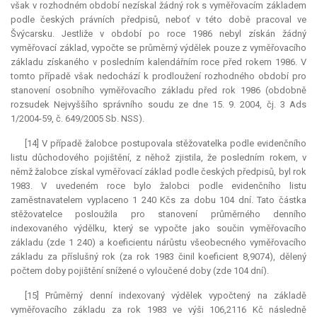
však v rozhodném období nezískal žádný rok s vyměřovacím základem
podle českých právních předpisů, neboť v této době pracoval ve
Švýcarsku. Jestliže v období po roce 1986 nebyl získán žádný
vyměřovací základ, vypočte se průměrný výdělek pouze z vyměřovacího
základu získaného v posledním kalendářním roce před rokem 1986. V
tomto případě však nedochází k prodloužení rozhodného období pro
stanovení osobního vyměřovacího základu před rok 1986 (obdobně
rozsudek Nejvyššího správního soudu ze dne 15. 9. 2004, čj. 3 Ads
1/2004-59, č. 649/2005 Sb. NSS).
[14] V případě žalobce postupovala stěžovatelka podle evidenčního
listu důchodového pojištění, z něhož zjistila, že posledním rokem, v
němž žalobce získal vyměřovací základ podle českých předpisů, byl rok
1983. V uvedeném roce bylo žalobci podle evidenčního listu
zaměstnavatelem vyplaceno 1 240 Kčs za dobu 104 dní. Tato částka
stěžovatelce posloužila pro stanovení průměrného denního
indexovaného výdělku, který se vypočte jako součin vyměřovacího
základu (zde 1 240) a koeficientu nárůstu všeobecného vyměřovacího
základu za příslušný rok (za rok 1983 činil koeficient 8,9074), dělený
počtem doby pojištění snížené o vyloučené doby (zde 104 dní).
[15] Průměrný denní indexovaný výdělek vypočtený na základě
vyměřovacího základu za rok 1983 ve výši 106,2116 Kč následně