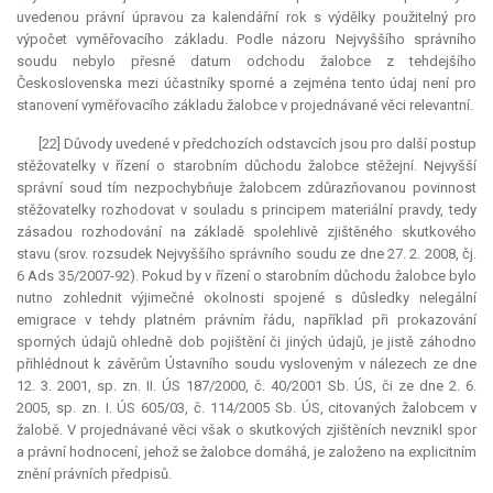
uvedenou právní úpravou za kalendářní rok s výdělky použitelný pro
výpočet vyměřovacího základu. Podle názoru Nejvyššího správního
soudu nebylo přesné datum odchodu žalobce z tehdejšího
Československa mezi účastníky sporné a zejména tento údaj není pro
stanovení vyměřovacího základu žalobce v projednávané věci
relevantní
.
[22] Důvody uvedené v předchozích odstavcích jsou pro další postup
stěžovatelky v řízení o starobním důchodu žalobce stěžejní. Nejvyšší
správní soud tím nezpochybňuje žalobcem zdůrazňovanou povinnost
stěžovatelky rozhodovat v souladu s principem materiální pravdy, tedy
zásadou rozhodování na základě spolehlivě zjištěného skutkového
stavu (srov. rozsudek Nejvyššího správního soudu ze dne 27. 2. 2008, čj.
6 Ads 35/2007-92). Pokud by v řízení o starobním důchodu žalobce bylo
nutno zohlednit výjimečné okolnosti spojené s důsledky nelegální
emigrace v tehdy platném právním řádu, například při prokazování
sporných údajů ohledně dob pojištění či jiných údajů, je jistě záhodno
přihlédnout k závěrům Ústavního soudu vysloveným v nálezech ze dne
12. 3. 2001, sp. zn. II. ÚS 187/2000, č. 40/2001 Sb. ÚS, či ze dne 2. 6.
2005, sp. zn. I. ÚS 605/03, č. 114/2005 Sb. ÚS, citovaných žalobcem v
žalobě. V projednávané věci však o skutkových zjištěních nevznikl spor
a právní hodnocení, jehož se žalobce domáhá, je založeno na explicitním
znění právních předpisů.