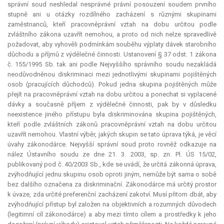
správní soud neshledal nesprávné právní posouzení soudem prvního
stupně ani u otázky rozdílného zacházení s různými skupinami
zaměstnanců, kteří pracovněprávní vztah na dobu určitou podle
zvláštního zákona uzavřít nemohou, a proto od nich nelze spravedlivě
požadovat, aby vyhověli podmínkám souběhu výplaty dávek starobního
důchodu a příjmů z výdělečné činnosti. Ustanovení § 37 odst. 1 zákona
č. 155/1995 Sb. tak ani podle Nejvyššího správního soudu nezakládá
neodůvodněnou diskriminaci mezi jednotlivými skupinami pojištěných
osob (pracujících důchodců). Pokud jedna skupina pojištěných může
přejít na pracovněprávní vztah na dobu určitou a ponechat si vyplacené
dávky a současně příjem z výdělečné činnosti, pak by v důsledku
neexistence jiného přístupu byla diskriminována skupina pojištěných,
kteří podle zvláštních zákonů pracovněprávní vztah na dobu určitou
uzavřít nemohou. Vlastní výběr, jakých skupin se tato úprava týká, je věcí
úvahy zákonodárce. Nejvyšší správní soud proto rovněž odkazuje na
nález Ústavního soudu ze dne 21. 3. 2003, sp. zn. Pl. ÚS 15/02,
publikovaný pod č. 40/2003 Sb., kde se uvádí, že určitá zákonná úprava,
zvýhodňující jednu skupinu osob oproti jiným, nemůže být sama o sobě
bez dalšího označena za diskriminační. Zákonodárce má určitý prostor
k úvaze, zda určité preferenční zacházení zakotví. Musí přitom dbát, aby
zvýhodňující přístup byl založen na objektivních a rozumných důvodech
(legitimní cíl zákonodárce) a aby mezi tímto cílem a prostředky k jeho