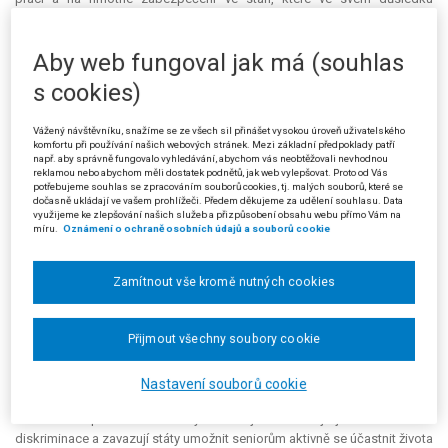
diskriminuje důchodce v pracovněprávních vztazích a vede z jejich
pohledu k ekonomicky nevýhodnému rozhodnutí, zda pracovat, či
Aby web fungoval jak má (souhlas
pobírat dávku důchodového pojištění. Zákon by měl implementovat
právo na hmotné zabezpečení ve stáří obsažené v čl. 30 odst. 1 Listiny
s cookies)
základních práv a svobod (dále též „Listina“), a nikoli nepřímo regulovat
pracovní trh. Odkazem na prameny práva Evropské unie – Směrnici Rady
Vážený návštěvníku, snažíme se ze všech sil přinášet vysokou úroveň uživatelského
1999/70/ES, týkající se Rámcové dohody uzavřené organizacemi EOK,
komfortu při používání našich webových stránek. Mezi základní předpoklady patří
UNICEF a CEEP o pracovních smlouvách na dobu určitou a Směrnici Rady
např. aby správně fungovalo vyhledávání, abychom vás neobtěžovali nevhodnou
reklamou nebo abychom měli dostatek podnětů, jak web vylepšovat. Proto od Vás
2000/78/ES, kterou se stanoví obecný rámec pro rovné zacházení v
potřebujeme souhlas se zpracováním souborů cookies, tj. malých souborů, které se
zaměstnání a povolání, poukázal žalobce na rozpor vnitrostátního práva
dočasně ukládají ve vašem prohlížeči. Předem děkujeme za udělení souhlasu. Data
využijeme ke zlepšování našich služeb a přizpůsobení obsahu webu přímo Vám na
s právem komunitárním. V případě takto nastalého rozporu byla
míru.
Oznámení o ochraně osobních údajů a souborů cookie
žalovaná, jako vnitrostátní orgán členského státu Evropských
společenství, povinna dotčené ustanovení zákona neaplikovat.
Nesoulad a rozpor § 37 odst. 1 zákona č. 155/1995 Sb. shledal žalobce i
Zamítnout vše kromě nutných cookies
s normami mezinárodního práva obsaženými v mezinárodních
smlouvách, jež jsou součástí vnitrostátního právního řádu. Konkrétně
odkázal na Dodatkový protokol k Evropské sociální chartě, vyhlášený
Přijmout všechny soubory cookie
sdělením Ministerstva zahraničních věcí č. 15/2000 Sb. m. s., Úmluvu o
diskriminaci, publikovanou pod č. 465/1990 Sb., a na některé další
Nastavení souborů cookie
mezinárodněprávní dokumenty upravující práva seniorů. Tyto
mezinárodněprávní dokumenty mimo jiné zakazují jakoukoli formu
diskriminace a zavazují státy umožnit seniorům aktivně se účastnit života