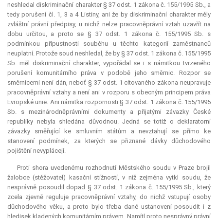
neshledal diskriminační charakter § 37 odst. 1 zákona č. 155/1995 Sb., a
tedy porušení čl. 1, 3 a 4 Listiny, ani že by diskriminační charakter měly
zvláštní právní předpisy, u nichž nelze pracovněprávní vztah uzavřít na
dobu určitou, a proto se § 37 odst. 1 zákona č. 155/1995 Sb. s
podmínkou přípustnosti souběhu u těchto kategorií zaměstnanců
neuplatní. Protože soud neshledal, že by § 37 odst. 1 zákona č. 155/1995
Sb. měl diskriminační charakter, vypořádal se i s námitkou tvrzeného
porušení komunitárního práva v podobě jeho směrnic. Rozpor se
směrnicemi není dán, neboť § 37 odst. 1 citovaného zákona neupravuje
pracovněprávní vztahy a není ani v rozporu s obecným principem práva
Evropské unie. Ani námitka rozpornosti § 37 odst. 1 zákona č. 155/1995
Sb. s mezinárodněprávními dokumenty a přijatými závazky České
republiky nebyla shledána důvodnou. Jedná se totiž o
deklaratorní
závazky směřující ke smluvním státům a nevztahují se přímo ke
stanovení podmínek, za kterých se přiznané dávky důchodového
pojištění nevyplácejí.
Proti shora uvedenému rozhodnutí Městského soudu v Praze brojil
žalobce (stěžovatel) kasační stížností, v níž zejména vytkl soudu, že
nesprávně posoudil dopad § 37 odst. 1 zákona č. 155/1995 Sb., který
zcela zjevně reguluje pracovněprávní vztahy, do nichž vstupují osoby
důchodového věku, a proto bylo třeba dané ustanovení posoudit i z
hledisek kladených komunitárním právem. Namítl proto nesprávný právní