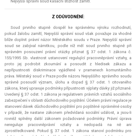
Nejvyšší správní soud kasační stížnost zamítl.
Z ODŮVODNĚNÍ:
Soud prvního stupně dospěl ke správnému výroku rozhodnutí,
pokud žalobu zamítl, Nejvyšší správní soud však považuje za vhodné
blíže doplnit právní názor Městského soudu v Praze. Nejvyšší správní
soud se zabýval námitkou, podle níž měl soud prvního stupně při
správném posouzení právní otázky přiznat § 37 odst. 1 zákona č.
155/1995 Sb. vlastnost ustanovení regulující pracovněprávní vztahy, a
proto jej podrobit zkoumání a posoudit z hledisek zákazu a
nepřípustnosti diskriminace vyjádřené v pramenech komunitárního
práva. Městský soud v Praze podle názoru Nejvyššího správního soudu
správně posoudil význam, úlohu a dopad § 37 odst. 1 citovaného
zákona, který upravuje podmínky přípustnosti výplaty dávky již přiznané.
Uvedený § 37 odst. 1 zákona je regulativem právních vztahů sociálního
zabezpečení v oblasti důchodového pojištění. Účelem právní regulace je
stanovení dávek důchodového pojištění pro pojištěné oprávněné osoby
v případě, že nastane zákonem předvídaná sociální událost, a jsou-li
rovněž splněny další zákonem požadované podmínky. Právní úprava
nereguluje pracovněprávní vztahy a nedopadá na ně ani
zprostředkovaně. Pokud § 37 odst. 1 zákona stanoví podmínku pro