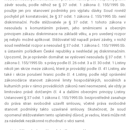
závěr soudu, podle něhož se § 37 odst. 1 zákona č. 155/1995 Sb.
použije jen pro stanovení podmínky pro výplatu dávky. Soud rovněž
pochybil při konstatování, že § 37 odst. 1 zákona č. 155/1995 Sb. není
diskriminační. Podle stěžovatele je § 37 odst. 1 tohoto zákona v
nesouladu s komunitárním právem, jeho směrnicemi a obecným
principem zákazu diskriminace na základě věku, a pro uvedený rozpor
jej nebylo možné aplikovat. Stěžovatel též napadl právní závěry, v nichž
soud neshledal rozpor a nesoulad § 37 odst. 1 zákona č. 155/19995 Sb.
s ústavním pořádkem České republiky a neshledal jej diskriminačním.
Upozornil, že je oprávněn domáhat se vyslovení nesouladu § 37 odst. 1
zákona č. 155/1995 Sb. s právy podle čl. 26 odst. 3 a čl. 30 odst. 1 Listiny
nikoli jen skrze meze zákonů, které je provádějí podle čl. 41 Listiny, ale
také i skrze porušení hranic podle čl. 4 Listiny, podle nějž oprávnění
zákonodárce stanovit zákonné limity hospodářských, sociálních a
kulturních práv v rámci prováděcích zákonů není neomezené, ale vždy je
limitováno právě dotčeným čl. 4 a dalšími obecnými principy Listiny.
Ustanovení § 37 odst. 1 zákona č. 155/1995 Sb. bezprostředně zasahuje
do práva stran svobodně uzavřít smlouvu, včetně práva svobodně
stanovit podmínky takto uzavírané smlouvy. Skutečnost, že soud
opomenul stěžovatelem tento uplatněný důvod, je vadou, která může mít
za následek nezákonné rozhodnutí o věci samé.