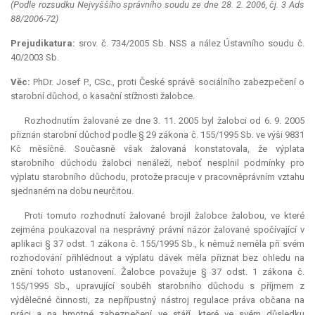
(Podle rozsudku Nejvyššího správního soudu ze dne 28. 2. 2006, čj. 3 Ads
88/2006-72)
Prejudikatura:
srov. č. 734/2005 Sb. NSS a nález Ústavního soudu č.
40/2003 Sb.
Věc:
PhDr. Josef P., CSc., proti České správě sociálního zabezpečení o
starobní důchod, o kasační stížnosti žalobce.
Rozhodnutím žalované ze dne 3. 11. 2005 byl žalobci od 6. 9. 2005
přiznán starobní důchod podle § 29 zákona č. 155/1995 Sb. ve výši 9831
Kč měsíčně. Současně však žalovaná konstatovala, že výplata
starobního důchodu žalobci nenáleží, neboť nesplnil podmínky pro
výplatu starobního důchodu, protože pracuje v pracovněprávním vztahu
sjednaném na dobu neurčitou.
Proti tomuto rozhodnutí žalované brojil žalobce žalobou, ve které
zejména poukazoval na nesprávný právní názor žalované spočívající v
aplikaci § 37 odst. 1 zákona č. 155/1995 Sb., k němuž neměla při svém
rozhodování přihlédnout a výplatu dávek měla přiznat bez ohledu na
znění tohoto ustanovení. Žalobce považuje § 37 odst. 1 zákona č.
155/1995 Sb., upravující souběh starobního důchodu s příjmem z
výdělečné činnosti, za nepřípustný nástroj regulace práva občana na
práci a na hmotné zabezpečení ve stáří, které ve svém důsledku