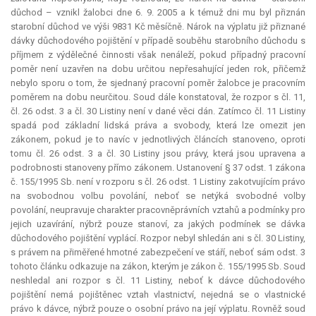
důchod – vznikl žalobci dne 6. 9. 2005 a k témuž dni mu byl přiznán
starobní důchod ve výši 9831 Kč měsíčně. Nárok na výplatu již přiznané
dávky důchodového pojištění v případě souběhu starobního důchodu s
příjmem z výdělečné činnosti však nenáleží, pokud případný pracovní
poměr není uzavřen na dobu určitou nepřesahující jeden rok, přičemž
nebylo sporu o tom, že sjednaný pracovní poměr žalobce je pracovním
poměrem na dobu neurčitou. Soud dále konstatoval, že rozpor s čl. 11,
čl. 26 odst. 3 a čl. 30 Listiny není v dané věci dán. Zatímco čl. 11 Listiny
spadá pod základní lidská práva a svobody, která lze omezit jen
zákonem, pokud je to navíc v jednotlivých článcích stanoveno, oproti
tomu čl. 26 odst. 3 a čl. 30 Listiny jsou právy, která jsou upravena a
podrobnosti stanoveny přímo zákonem. Ustanovení § 37 odst. 1 zákona
č. 155/1995 Sb. není v rozporu s čl. 26 odst. 1 Listiny zakotvujícím právo
na svobodnou volbu povolání, neboť se netýká svobodné volby
povolání, neupravuje charakter pracovněprávních vztahů a podmínky pro
jejich uzavírání, nýbrž pouze stanoví, za jakých podmínek se dávka
důchodového pojištění vyplácí. Rozpor nebyl shledán ani s čl. 30 Listiny,
s právem na přiměřené hmotné zabezpečení ve stáří, neboť sám odst. 3
tohoto článku odkazuje na zákon, kterým je zákon č. 155/1995 Sb. Soud
neshledal ani rozpor s čl. 11 Listiny, neboť k dávce důchodového
pojištění nemá pojištěnec vztah vlastnictví, nejedná se o vlastnické
právo k dávce, nýbrž pouze o osobní právo na její výplatu. Rovněž soud