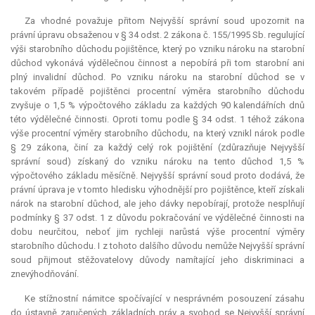
Za vhodné považuje přitom Nejvyšší správní soud upozornit na
právní úpravu obsaženou v § 34 odst. 2 zákona č. 155/1995 Sb. regulující
výši starobního důchodu pojištěnce, který po vzniku nároku na starobní
důchod vykonává výdělečnou činnost a nepobírá při tom starobní ani
plný invalidní důchod. Po vzniku nároku na starobní důchod se v
takovém případě pojištěnci procentní výměra starobního důchodu
zvyšuje o 1,5 % výpočtového základu za každých 90 kalendářních dnů
této výdělečné činnosti. Oproti tomu podle § 34 odst. 1 téhož zákona
výše procentní výměry starobního důchodu, na který vznikl nárok podle
§ 29 zákona, činí za každý celý rok pojištění (zdůrazňuje Nejvyšší
správní soud) získaný do vzniku nároku na tento důchod 1,5 %
výpočtového základu měsíčně. Nejvyšší správní soud proto dodává, že
právní úprava je v tomto hledisku výhodnější pro pojištěnce, kteří získali
nárok na starobní důchod, ale jeho dávky nepobírají, protože nesplňují
podmínky § 37 odst. 1 z důvodu pokračování ve výdělečné činnosti na
dobu neurčitou, neboť jim rychleji narůstá výše procentní výměry
starobního důchodu. I z tohoto dalšího důvodu nemůže Nejvyšší správní
soud přijmout stěžovatelovy důvody namítající jeho diskriminaci a
znevýhodňování.
Ke stížnostní námitce spočívající v nesprávném posouzení zásahu
do ústavně zaručených základních práv a svobod se Nejvyšší správní