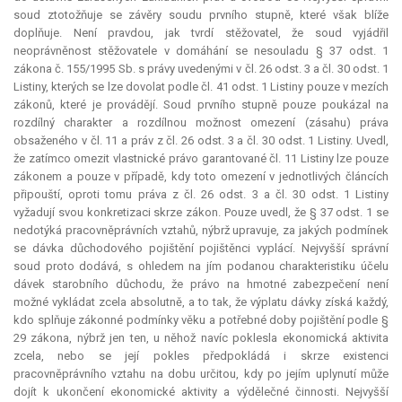
soud ztotožňuje se závěry soudu prvního stupně, které však blíže
doplňuje. Není pravdou, jak tvrdí stěžovatel, že soud vyjádřil
neoprávněnost stěžovatele v domáhání se nesouladu § 37 odst. 1
zákona č. 155/1995 Sb. s právy uvedenými v čl. 26 odst. 3 a čl. 30 odst. 1
Listiny, kterých se lze dovolat podle čl. 41 odst. 1 Listiny pouze v mezích
zákonů, které je provádějí. Soud prvního stupně pouze poukázal na
rozdílný charakter a rozdílnou možnost omezení (zásahu) práva
obsaženého v čl. 11 a práv z čl. 26 odst. 3 a čl. 30 odst. 1 Listiny. Uvedl,
že zatímco omezit vlastnické právo garantované čl. 11 Listiny lze pouze
zákonem a pouze v případě, kdy toto omezení v jednotlivých článcích
připouští, oproti tomu práva z čl. 26 odst. 3 a čl. 30 odst. 1 Listiny
vyžadují svou konkretizaci skrze zákon. Pouze uvedl, že § 37 odst. 1 se
nedotýká pracovněprávních vztahů, nýbrž upravuje, za jakých podmínek
se dávka důchodového pojištění pojištěnci vyplácí. Nejvyšší správní
soud proto dodává, s ohledem na jím podanou charakteristiku účelu
dávek starobního důchodu, že právo na hmotné zabezpečení není
možné vykládat zcela absolutně, a to tak, že výplatu dávky získá každý,
kdo splňuje zákonné podmínky věku a potřebné doby pojištění podle §
29 zákona, nýbrž jen ten, u něhož navíc poklesla ekonomická aktivita
zcela, nebo se její pokles předpokládá i skrze existenci
pracovněprávního vztahu na dobu určitou, kdy po jejím uplynutí může
dojít k ukončení ekonomické aktivity a výdělečné činnosti. Nejvyšší