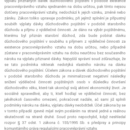
výplatu přiznaných dávek důchodového pojištění v podobě existence
pracovněprávního vztahu sjednaném na dobu určitou, pak tímto nejsou
dotčeny pracovněprávní vztahy, nedochází k jejich vzniku, změně nebo
zániku. Zákon toliko upravuje podmínku, při jejímž splnění je přípustný
souběh výplaty dávky důchodového pojištění v podobě starobního
důchodu a příjmu z výdělečné činnosti. Je dáno na výběr pojištěnému,
kterému byl přiznán starobní důchod, zda bude pobírat dávku
důchodového pojištění v souběhu s příjmem z výdělečné činnosti za
existence pracovněprávního vztahu na dobu určitou, nebo případně
zůstane v pracovněprávním vztahu na dobu neurčitou bez současného
nároku na výplatu přiznané dávky. Nejvyšší správní soud zdůrazňuje, že
se tato podmínka nikterak nedotýká vlastního nároku na dávku
důchodového pojištění. Účelem zákona a dávek důchodového pojištění
v podobě starobního důchodu je minimalizovat negativní následky
snížení výdělečné činnosti pojištěných osob v důsledku dovršení
důchodového věku, které tak ukončují svůj aktivní ekonomický život. Je
sociálně spravedlivé, aby ti, kteří hodlají ve výdělečné činnosti, bez
jakéhokoli časového omezení, pokračovat nadále, ač sami již splnili
podmínky nároku na dávku, výplatu dávky neobdrželi. Účel zákona by se
v tomto případě zjevně míjel svým posláním na straně jedné a reálnou
skutečností na straně druhé. Soud proto nepochybil, když neshledal
rozpor § 37 odst. 1 zákona č. 155/1995 Sb. s předpisy a principy
komunitárního práva regulujícími pracovněprávní vztahy.