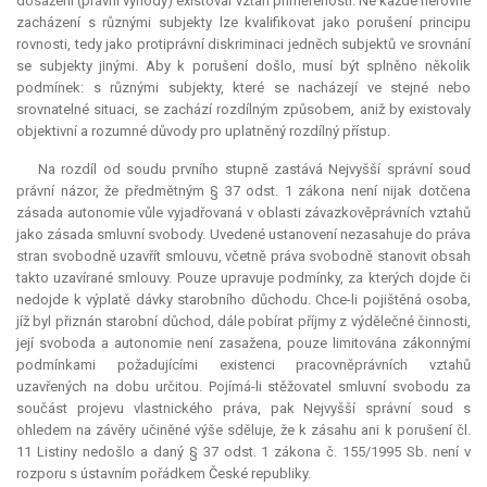
dosažení (právní výhody) existoval vztah přiměřenosti. Ne každé nerovné
zacházení s různými subjekty lze kvalifikovat jako porušení principu
rovnosti, tedy jako protiprávní diskriminaci jedněch subjektů ve srovnání
se subjekty jinými. Aby k porušení došlo, musí být splněno několik
podmínek: s různými subjekty, které se nacházejí ve stejné nebo
srovnatelné situaci, se zachází rozdílným způsobem, aniž by existovaly
objektivní a rozumné důvody pro uplatněný rozdílný přístup.
Na rozdíl od soudu prvního stupně zastává Nejvyšší správní soud
právní názor, že předmětným § 37 odst. 1 zákona není nijak dotčena
zásada autonomie vůle vyjadřovaná v oblasti závazkověprávních vztahů
jako zásada smluvní svobody. Uvedené ustanovení nezasahuje do práva
stran svobodně uzavřít smlouvu, včetně práva svobodně stanovit obsah
takto uzavírané smlouvy. Pouze upravuje podmínky, za kterých dojde či
nedojde k výplatě dávky starobního důchodu. Chce-li pojištěná osoba,
jíž byl přiznán starobní důchod, dále pobírat příjmy z výdělečné činnosti,
její svoboda a autonomie není zasažena, pouze limitována zákonnými
podmínkami požadujícími existenci pracovněprávních vztahů
uzavřených na dobu určitou. Pojímá-li stěžovatel smluvní svobodu za
součást projevu vlastnického práva, pak Nejvyšší správní soud s
ohledem na závěry učiněné výše sděluje, že k zásahu ani k porušení čl.
11 Listiny nedošlo a daný § 37 odst. 1 zákona č. 155/1995 Sb. není v
rozporu s ústavním pořádkem České republiky.