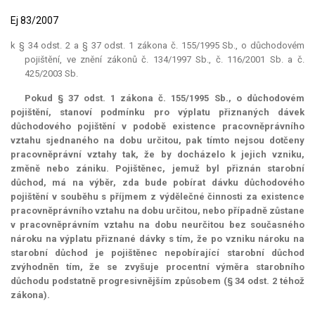
Ej 83/2007
k § 34 odst. 2 a § 37 odst. 1 zákona č. 155/1995 Sb., o důchodovém
pojištění, ve znění zákonů č. 134/1997 Sb., č. 116/2001 Sb. a č.
425/2003 Sb.
Pokud § 37 odst. 1 zákona č. 155/1995 Sb., o důchodovém
pojištění, stanoví podmínku pro výplatu přiznaných dávek
důchodového pojištění v podobě existence pracovněprávního
vztahu sjednaného na dobu určitou, pak tímto nejsou dotčeny
pracovněprávní vztahy tak, že by docházelo k jejich vzniku,
změně nebo zániku. Pojištěnec, jemuž byl přiznán starobní
důchod, má na výběr, zda bude pobírat dávku důchodového
pojištění v souběhu s příjmem z výdělečné činnosti za existence
pracovněprávního vztahu na dobu určitou, nebo případně zůstane
v pracovněprávním vztahu na dobu neurčitou bez současného
nároku na výplatu přiznané dávky s tím, že po vzniku nároku na
starobní důchod je pojištěnec nepobírající starobní důchod
zvýhodněn tím, že se zvyšuje procentní výměra starobního
důchodu podstatně progresivnějším způsobem (§ 34 odst. 2 téhož
zákona).