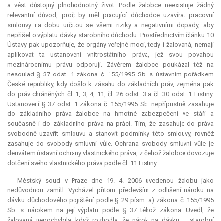
a vést důstojný plnohodnotný život. Podle žalobce neexistuje žádný
relevantní
důvod, proč by měl pracující důchodce uzavírat pracovní
smlouvy na dobu určitou se všemi riziky a negativními dopady, aby
nepřišel o výplatu dávky starobního důchodu. Prostřednictvím článku 10
Ústavy pak upozorňuje, že orgány veřejné moci, tedy i žalovaná, nemají
aplikovat ta ustanovení vnitrostátního práva, jež svou povahou
mezinárodnímu právu odporují. Závěrem žalobce poukázal též na
nesoulad § 37 odst. 1 zákona č. 155/1995 Sb. s ústavním pořádkem
České republiky, kdy došlo k zásahu do základních práv, zejména pak
do práv chráněných čl. 1, 3, 4, 11, čl. 26 odst. 3 a čl. 30 odst. 1 Listiny.
Ustanovení § 37 odst. 1 zákona č. 155/1995 Sb. nepřípustně zasahuje
do základního práva žalobce na hmotné zabezpečení ve stáří a
současně i do základního práva na práci. Tím, že zasahuje do práva
svobodně uzavřít smlouvu a stanovit podmínky této smlouvy, rovněž
zasahuje do svobody smluvní vůle. Ochrana svobody smluvní vůle je
derivátem ústavní ochrany vlastnického práva, z čehož žalobce dovozuje
dotčení svého vlastnického práva podle čl. 11 Listiny.
Městský soud v Praze dne 19. 4. 2006 uvedenou žalobu jako
nedůvodnou zamítl. Vycházel přitom především z odlišení nároku na
dávku důchodového pojištění podle § 29 písm. a) zákona č. 155/1995
Sb. s nárokem na její výplatu podle § 37 téhož zákona. Uvedl, že
žalovaná nepochybila, když rozhodla, že nárok na dávku – starobní