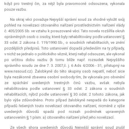
když pro trestný čin, za nějž byla pravomocně odsouzena, vykonala
pouze vazbu.
Na okraj věci považuje Nejvyšší správní soud za vhodné vyložit svůj
pohled na novelizaci citovaného nařízení prostřednictvím nařízení vlády
č. 405/2005 Sb. ve vztahu k posuzované věci. Tato novela rozšířila okruh
oprávněných osob o osoby, které byly rehabilitovány podle ustanovení §
33 odst. 2 zákona č. 119/1990 Sb., o soudních rehabilitacích, ve znění
pozdějších předpisů. Toto ustanovení dopadá především na ty případy,
v nichž se jednalo o politického vězně, který nebyl odsouzen, ale vykonal
po určitou dobu vazbu (k tomu blíže např. rozsudek Nejvyššího
správního soudu ze dne 7. 3. 2007,č. j. 6 Ads 4/2006 - 31, přístupný na
www.nssoud.cz). Žalobkyně do této skupiny osob nepatří, neboť sice
byla nezákonně zbavena osobní svobody tím, že vykonala pro obvinění
ze spáchání uvedených trestných činů vazbu, avšak nebyla
rehabilitována podle ustanovení § 33 odst. 2 zákona o soudních
rehabilitacích, nýbrž podle ustanovení § 30 odst. 2 tohoto zákona, jak
bylo výše zdůvodněno. Proto případ žalobkyně nespadá do kategorie
případů řešených touto novelizací citovaného nařízení, nicméně z výše
uvedených důvodů spadá pod rozsah podmínek upravených
ustanovením § 1 písm. a) citovaného nařízení před jeho novelizací.
Ze všech shora uvedených důvodů Nejvyšší správní soud zrušil