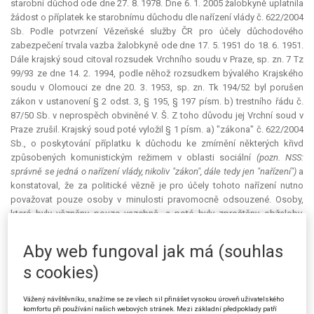
starobní důchod ode dne 27. 8. 1978. Dne 6. 1. 2005 žalobkyně uplatnila
žádost o příplatek ke starobnímu důchodu dle nařízení vlády č. 622/2004
Sb. Podle potvrzení Vězeňské služby ČR pro účely důchodového
zabezpečení trvala vazba žalobkyně ode dne 17. 5. 1951 do 18. 6. 1951.
Dále krajský soud citoval rozsudek Vrchního soudu v Praze, sp. zn. 7 Tz
99/93 ze dne 14. 2. 1994, podle něhož rozsudkem bývalého Krajského
soudu v Olomouci ze dne 20. 3. 1953, sp. zn. Tk 194/52 byl porušen
zákon v ustanovení § 2 odst. 3, § 195, § 197 písm. b) trestního řádu č.
87/50 Sb. v neprospěch obviněné V. Š. Z toho důvodu jej Vrchní soud v
Praze zrušil. Krajský soud poté vyložil § 1 písm. a) "zákona" č. 622/2004
Sb., o poskytování příplatku k důchodu ke zmírnění některých křivd
způsobených komunistickým režimem v oblasti sociální
(pozn. NSS:
správně se jedná o nařízení vlády, nikoliv "zákon", dále tedy jen "nařízení")
a
konstatoval, že za politické vězně je pro účely tohoto nařízení nutno
považovat pouze osoby v minulosti pravomocně odsouzené. Osoby,
které byly vězněny pouze vazebně, a poté byly zproštěny obžaloby,
anebo nebyly pravomocně odsouzeny, jimi nebyly, a to ani v případě, že
byly rehabilitovány podle ustanovení § 33 odst. 2 zákona č. 119/1990
Aby web fungoval jak má (souhlas
Sb., o soudní rehabilitaci, ve znění pozdějších předpisů. Z tohoto
s cookies)
důvodu krajský soud vyhodnotil žalobu jako nedůvodnou. Pouze pro
úplnost uvedl, že na základě nařízení č. 405/2005 Sb. ze dne 21. 9. 2005
došlo k datu účinnosti tohoto nařízení, tj. 1. 11. 2005, ke změně
Vážený návštěvníku, snažíme se ze všech sil přinášet vysokou úroveň uživatelského
komfortu při používání našich webových stránek. Mezi základní předpoklady patří
citovaného nařízení č. 622/2004 Sb., neboť k § 1 odst. 1 písm. a) byla