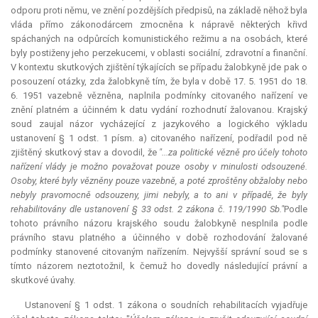
odporu proti němu, ve znění pozdějších předpisů, na základě něhož byla
vláda přímo zákonodárcem zmocněna k nápravě některých křivd
spáchaných na odpůrcích komunistického režimu a na osobách, které
byly postiženy jeho perzekucemi, v oblasti sociální, zdravotní a finanční.
V kontextu skutkových zjištění týkajících se případu žalobkyně jde pak o
posouzení otázky, zda žalobkyně tím, že byla v době 17. 5. 1951 do 18.
6. 1951 vazebně vězněna, naplnila podmínky citovaného nařízení ve
znění platném a účinném k datu vydání rozhodnutí žalovanou. Krajský
soud zaujal názor vycházející z jazykového a logického výkladu
ustanovení § 1 odst. 1 písm. a) citovaného nařízení, podřadil pod ně
zjištěný skutkový stav a dovodil, že
"...za politické vězně pro účely tohoto
nařízení vlády je možno považovat pouze osoby v minulosti odsouzené.
Osoby, které byly vězněny pouze vazebně, a poté zproštěny obžaloby nebo
nebyly pravomocně odsouzeny, jimi nebyly, a to ani v případě, že byly
rehabilitovány dle ustanovení § 33 odst. 2 zákona č. 119/1990 Sb."
Podle
tohoto právního názoru krajského soudu žalobkyně nesplnila podle
právního stavu platného a účinného v době rozhodování žalované
podmínky stanovené citovaným nařízením. Nejvyšší správní soud se s
tímto názorem neztotožnil, k čemuž ho dovedly následující právní a
skutkové úvahy.
Ustanovení § 1 odst. 1 zákona o soudních rehabilitacích vyjadřuje