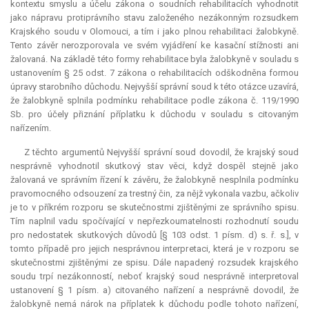
kontextu smyslu a účelu zákona o soudních rehabilitacích vyhodnotit
jako nápravu protiprávního stavu založeného nezákonným rozsudkem
Krajského soudu v Olomouci, a tím i jako plnou rehabilitaci žalobkyně.
Tento závěr nerozporovala ve svém vyjádření ke kasační stížnosti ani
žalovaná. Na základě této formy rehabilitace byla žalobkyně v souladu s
ustanovením § 25 odst. 7 zákona o rehabilitacích odškodněna formou
úpravy starobního důchodu. Nejvyšší správní soud k této otázce uzavírá,
že žalobkyně splnila podmínku rehabilitace podle zákona č. 119/1990
Sb. pro účely přiznání příplatku k důchodu v souladu s citovaným
nařízením.
Z těchto argumentů Nejvyšší správní soud dovodil, že krajský soud
nesprávně vyhodnotil skutkový stav věci, když dospěl stejně jako
žalovaná ve správním řízení k závěru, že žalobkyně nesplnila podmínku
pravomocného odsouzení za trestný čin, za nějž vykonala vazbu, ačkoliv
je to v příkrém rozporu se skutečnostmi zjištěnými ze správního spisu.
Tím naplnil vadu spočívající v nepřezkoumatelnosti rozhodnutí soudu
pro nedostatek skutkových důvodů [§ 103 odst. 1 písm. d) s. ř. s.], v
tomto případě pro jejich nesprávnou interpretaci, která je v rozporu se
skutečnostmi zjištěnými ze spisu. Dále napadený rozsudek krajského
soudu trpí nezákonností, neboť krajský soud nesprávně interpretoval
ustanovení § 1 písm. a) citovaného nařízení a nesprávně dovodil, že
žalobkyně nemá nárok na příplatek k důchodu podle tohoto nařízení,