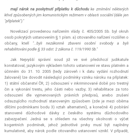
mají nárok na poskytnutí příplatku k důchodu
ke zmírnění některých
křivd způsobených jim komunistickým režimem v oblasti sociální (dále jen
"příplatek")."
Novelizací provedenou nařízením vlády č. 405/2005 Sb. byl okruh
osob pokrytých ustanovením § 1 písm. a) citovaného nařízení rozšířen o
občany, kteří
"...byli nezákonně zbaveni osobní svobody a byli
rehabilitováni podle § 33 odst. 2 zákona č. 119/1990 Sb."
Jak Nejvyšší správní soud již ve své předchozí judikatuře
konstatoval, jazykovým výkladem tohoto ustanovení ve stavu platném a
účinném do 31. 10. 2005 (tedy zároveň i k datu vydání rozhodnutí
žalované) lze dovodit následující podmínky vzniku nároku na příplatek:
1) státní občanství ČR, 2) odsouzení v inkriminované době pro trestný
čin a vykonání trestu, jeho části nebo vazby; 3) rehabilitace za toto
odsouzení dle vyjmenovaných právních předpisů, anebo zrušení
odsuzujícího rozhodnutí stanoveným způsobem (zde je mezi oběma
dílčími podmínkami bodu 3) vztah alternativní), a konečně 4) pobírání
stanovené důchodové dávky z českého systému důchodového
zabezpečení. Jedná se s ohledem na všechny okolnosti o výčet
kogentních podmínek, jehož jednotlivé prvky musí být naplněny
kumulativně, aby nárok podle citovaného ustanovení vznikl. V případě,