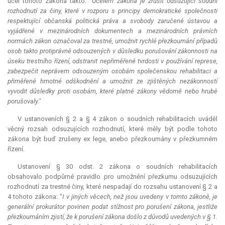
účel tohoto zákona takto: "
Účelem zákona je zrušit odsuzující soudní
rozhodnutí za činy, které v rozporu s principy demokratické společnosti
respektující občanská politická práva a svobody zaručené ústavou a
vyjádřené v mezinárodních dokumentech a mezinárodních právních
normách zákon označoval za trestné, umožnit rychlé přezkoumání případů
osob takto protiprávně odsouzených v důsledku porušování zákonnosti na
úseku trestního řízení, odstranit nepřiměřené tvrdosti v používání represe,
zabezpečit neprávem odsouzeným osobám společenskou rehabilitaci a
přiměřené hmotné odškodnění a umožnit ze zjištěných nezákonností
vyvodit důsledky proti osobám, které platné zákony vědomě nebo hrubě
porušovaly."
V ustanoveních § 2 a § 4 zákon o soudních rehabilitacích uváděl
věcný rozsah odsuzujících rozhodnutí, které měly být podle tohoto
zákona být buď zrušeny
ex lege
, anebo přezkoumány v přezkumném
řízení.
Ustanovení § 30 odst. 2 zákona o soudních rehabilitacích
obsahovalo podpůrné pravidlo pro umožnění přezkumu odsuzujících
rozhodnutí za trestné činy, které nespadají do rozsahu ustanovení § 2 a
4 tohoto zákona: "
I v jiných věcech, než jsou uvedeny v tomto zákoně, je
generální prokurátor povinen podat stížnost pro porušení zákona, jestliže
přezkoumáním zjistí, že k porušení zákona došlo z důvodů uvedených v § 1.