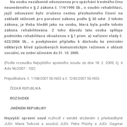
Na osobu nezákonně odsouzenou pro spáchání trestného činu
neuvedeného v § 2 zákona č. 119/1990 Sb., o soudní rehabilitaci,
jejíž odsouzení bylo zrušeno cestou přezkumného řízení na
základě stížnosti pro porušení zákona podle § 30 odst. 2 tohoto
zákona, je třeba hledět jako na osobu, která byla podle tohoto
zákona rehabilitována. Z toho důvodu tato osoba splňuje
podmínku rehabilitace obsaženou v § 1 písm. a) nařízení vlády č.
622/2004 Sb., o poskytování příplatku k důchodu ke zmírnění
některých křivd způsobených komunistickým režimem v oblasti
sociální, ve znění účinném do 31. 10. 2005.
(Podle rozsudku Nejvyššího správního soudu ze dne 18. 2. 2009, čj. 6
Ads 96/2007 - 102)
Prejudikatura: č. 1158/2007 Sb.NSS a č. 1243/2007 Sb.NSS.
ČESKÁ REPUBLIKA
ROZSUDEK
JMÉNEM REPUBLIKY
Nejvyšší správní soud
rozhodl v senátě složeném z předsedkyně
JUDr. Marie Turkové a soudců JUDr. Petra Průchy a JUDr. Dagmar