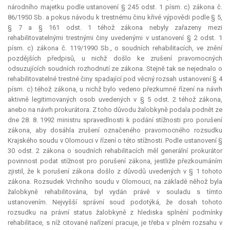
národního majetku podle ustanovení § 245 odst. 1 písm. c) zákona č.
86/1950 Sb. a pokus návodu k trestnému činu křivé výpovědi podle § 5,
§ 7 a § 161 odst. 1 téhož zákona nebyly zařazeny mezi
rehabilitovatelnými trestnými činy uvedenými v ustanovení § 2 odst. 1
písm. c) zákona č. 119/1990 Sb., o soudních rehabilitacích, ve znění
pozdějších předpisů, u nichž došlo ke zrušení pravomocných
odsuzujících soudních rozhodnutí ze zákona. Stejně tak se nejednalo o
rehabilitovatelné trestné činy spadající pod věcný rozsah ustanovení § 4
písm. c) téhož zákona, u nichž bylo vedeno přezkumné řízení na návrh
aktivně legitimovaných osob uvedených v § 5 odst. 2 téhož zákona,
anebo na návrh prokurátora. Z toho důvodu žalobkyně podala podnět ze
dne 28. 8. 1992 ministru spravedlnosti k podání stížnosti pro porušení
zákona, aby dosáhla zrušení označeného pravomocného rozsudku
Krajského soudu v Olomouci v řízení o této stížnosti. Podle ustanovení §
30 odst. 2 zákona o soudních rehabilitacích měl generální prokurátor
povinnost podat stížnost pro porušení zákona, jestliže přezkoumáním
zjistil, že k porušení zákona došlo z důvodů uvedených v § 1 tohoto
zákona. Rozsudek Vrchního soudu v Olomouci, na základě něhož byla
žalobkyně rehabilitována, byl vydán právě v souladu s tímto
ustanovením. Nejvyšší správní soud podotýká, že dosah tohoto
rozsudku na právní
status
žalobkyně z hlediska splnění podmínky
rehabilitace, s níž citované nařízení pracuje, je třeba v plném rozsahu v