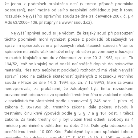
že jedna z podmínek prokázána není (v tomto případě podmínka
odsouzení), není možné od jejího nesplnění odhlédnout (viz k tomu
rozsudek Nejvyššího správního soudu ze dne 31. července 2007, č. j. 4
Ads 63/2006 - 108, přístupný na www.nssoud.cz).
Nejvyšší správní soud si je vědom, že krajský soud při posouzení
těchto podmínek mohl vycházet pouze z podkladů obsažených ve
správním spise žalované a přiložených rehabilitačních spisech. V tomto
spisovém materiálu však bohužel nebyl obsažen pravomocný odsuzující
rozsudek Krajského soudu v Olomouci ze dne 20. 3. 1953, sp. zn. Tk
194/52, jenž se krajský soud snažil neúspěšně doplnit do spisového
materiálu. Přes tuto neúplnost podkladů rozhodnutí má však Nejvyšší
správní soud na základě skutečností zjištěných z rozsudku Vrchního
soudu v Praze ze dne 14. 2. 1994, sp. zn. 7 Tz 99/93, které žalovaná
nerozporovala, za prokázané, že žalobkyně byla tímto rozsudkem
pravomocně odsouzena za spáchání trestného činu rozkrádání majetku
v socialistickém vlastnictví podle ustanovení § 245 odst. 1 písm. c)
zákona č. 86/1950 Sb., trestního zákona, dále pokusu návodu k
trestnému činu křivé výpovědi podle § 5, § 7 a § 161 odst. 1 téhož
zákona. Za tento trestný čin jí byl uložen trest odnětí svobody na 4
měsíce podmíněně s odkladem na dobu 2 let. Dále byla odsouzena k
peněžitému trestu 10 000 Kčs. Žalobkyně byla pro spáchání tohoto
trestného činu držena v období 17. 5. 1951 až 18. 6. 1951 ve vazbě.