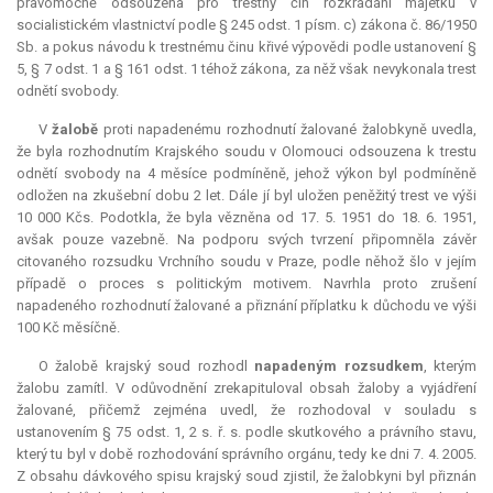
pravomocně odsouzena pro trestný čin rozkrádání majetku v
socialistickém vlastnictví podle § 245 odst. 1 písm. c) zákona č. 86/1950
Sb. a pokus návodu k trestnému činu křivé výpovědi podle ustanovení §
5, § 7 odst. 1 a § 161 odst. 1 téhož zákona, za něž však nevykonala trest
odnětí svobody.
V
žalobě
proti napadenému rozhodnutí žalované žalobkyně uvedla,
že byla rozhodnutím Krajského soudu v Olomouci odsouzena k trestu
odnětí svobody na 4 měsíce podmíněně, jehož výkon byl podmíněně
odložen na zkušební dobu 2 let. Dále jí byl uložen peněžitý trest ve výši
10 000 Kčs. Podotkla, že byla vězněna od 17. 5. 1951 do 18. 6. 1951,
avšak pouze vazebně. Na podporu svých tvrzení připomněla závěr
citovaného rozsudku Vrchního soudu v Praze, podle něhož šlo v jejím
případě o proces s politickým motivem. Navrhla proto zrušení
napadeného rozhodnutí žalované a přiznání příplatku k důchodu ve výši
100 Kč měsíčně.
O žalobě krajský soud rozhodl
napadeným rozsudkem
, kterým
žalobu zamítl. V odůvodnění zrekapituloval obsah žaloby a vyjádření
žalované, přičemž zejména uvedl, že rozhodoval v souladu s
ustanovením § 75 odst. 1, 2 s. ř. s. podle skutkového a právního stavu,
který tu byl v době rozhodování správního orgánu, tedy ke dni 7. 4. 2005.
Z obsahu dávkového spisu krajský soud zjistil, že žalobkyni byl přiznán