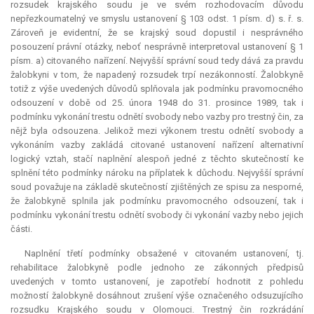
rozsudek krajského soudu je ve svém rozhodovacím důvodu
nepřezkoumatelný ve smyslu ustanovení § 103 odst. 1 písm. d) s. ř. s.
Zároveň je evidentní, že se krajský soud dopustil i nesprávného
posouzení právní otázky, neboť nesprávně interpretoval ustanovení § 1
písm. a) citovaného nařízení. Nejvyšší správní soud tedy dává za pravdu
žalobkyni v tom, že napadený rozsudek trpí nezákonností. Žalobkyně
totiž z výše uvedených důvodů splňovala jak podmínku pravomocného
odsouzení v době od 25. února 1948 do 31. prosince 1989, tak i
podmínku vykonání trestu odnětí svobody nebo vazby pro trestný čin, za
nějž byla odsouzena. Jelikož mezi výkonem trestu odnětí svobody a
vykonáním vazby zakládá citované ustanovení nařízení alternativní
logický vztah, stačí naplnění alespoň jedné z těchto skutečností ke
splnění této podmínky nároku na příplatek k důchodu. Nejvyšší správní
soud považuje na základě skutečností zjištěných ze spisu za nesporné,
že žalobkyně splnila jak podmínku pravomocného odsouzení, tak i
podmínku vykonání trestu odnětí svobody či vykonání vazby nebo jejich
části.
Naplnění třetí podmínky obsažené v citovaném ustanovení, tj.
rehabilitace žalobkyně podle jednoho ze zákonných předpisů
uvedených v tomto ustanovení, je zapotřebí hodnotit z pohledu
možností žalobkyně dosáhnout zrušení výše označeného odsuzujícího
rozsudku Krajského soudu v Olomouci. Trestný čin rozkrádání