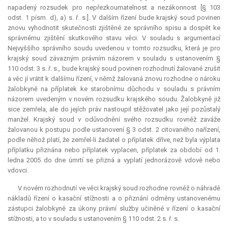
napadený rozsudek pro nepřezkoumatelnost a nezákonnost [§ 103
odst. 1 písm. d), a) s. ř. s.]. V dalším řízení bude krajský soud povinen
znovu vyhodnotit skutečnosti zjištěné ze správního spisu a dospět ke
správnému zjištění skutkového stavu věci. V souladu s argumentací
Nejvyššího správního soudu uvedenou v tomto rozsudku, která je pro
krajský soud závazným právním názorem v souladu s ustanovením §
110 odst. 3 s. ř. s., bude krajský soud povinen rozhodnutí žalované zrušit
a věc jí vrátit k dalšímu řízení, v němž žalovaná znovu rozhodne o nároku
žalobkyně na příplatek ke starobnímu důchodu v souladu s právním
názorem uvedeným v novém rozsudku krajského soudu. Žalobkyně již
sice zemřela, ale do jejích práv nastoupil stěžovatel jako její pozůstalý
manžel. Krajský soud v odůvodnění svého rozsudku rovněž zaváže
žalovanou k postupu podle ustanovení § 3 odst. 2 citovaného nařízení,
podle něhož platí, že zemřel-li žadatel o příplatek dříve, než byla výplata
příplatku přiznána nebo příplatek vyplacen, příplatek za období od 1.
ledna 2005 do dne úmrtí se přizná a vyplatí jednorázově vdově nebo
vdovci.
V novém rozhodnutí ve věci krajský soud rozhodne rovněž o náhradě
nákladů řízení o kasační stížnosti a o přiznání odměny ustanovenému
zástupci žalobkyně za úkony právní služby učiněné v řízení o kasační
stížnosti, a to v souladu s ustanovením § 110 odst. 2 s. ř. s.