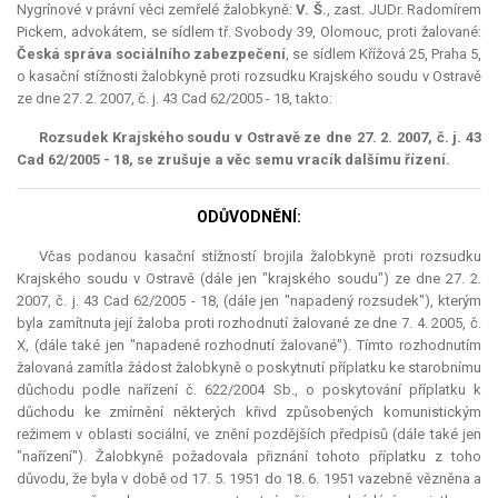
Nygrínové v právní věci zemřelé žalobkyně:
V. Š.
, zast. JUDr. Radomírem
Pickem, advokátem, se sídlem tř. Svobody 39, Olomouc, proti žalované:
Česká správa sociálního zabezpečení
, se sídlem Křížová 25, Praha 5,
o kasační stížnosti žalobkyně proti rozsudku Krajského soudu v Ostravě
ze dne 27. 2. 2007, č. j. 43 Cad 62/2005 - 18, takto:
Rozsudek Krajského soudu v Ostravě ze dne 27. 2. 2007, č. j. 43
Cad 62/2005 - 18,
se zrušuje
a věc
se
mu
vrací
k dalšímu řízení.
ODŮVODNĚNÍ:
Včas podanou kasační stížností brojila žalobkyně proti rozsudku
Krajského soudu v Ostravě (dále jen "krajského soudu") ze dne 27. 2.
2007, č. j. 43 Cad 62/2005 - 18, (dále jen "napadený rozsudek"), kterým
byla zamítnuta její žaloba proti rozhodnutí žalované ze dne 7. 4. 2005, č.
X, (dále také jen "napadené rozhodnutí žalované"). Tímto rozhodnutím
žalovaná zamítla žádost žalobkyně o poskytnutí příplatku ke starobnímu
důchodu podle nařízení č. 622/2004 Sb., o poskytování příplatku k
důchodu ke zmírnění některých křivd způsobených komunistickým
režimem v oblasti sociální, ve znění pozdějších předpisů (dále také jen
"nařízení"). Žalobkyně požadovala přiznání tohoto příplatku z toho
důvodu, že byla v době od 17. 5. 1951 do 18. 6. 1951 vazebně vězněna a