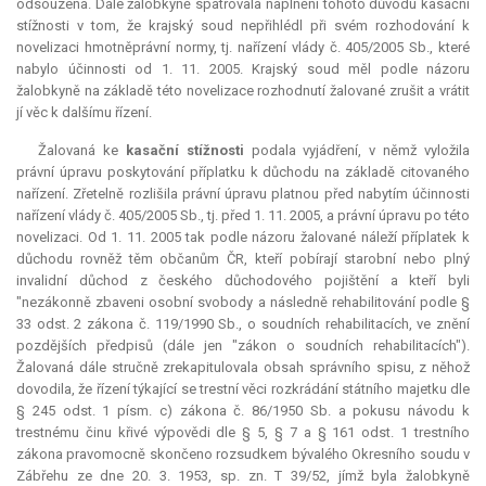
odsouzena. Dále žalobkyně spatřovala naplnění tohoto důvodu kasační
stížnosti v tom, že krajský soud nepřihlédl při svém rozhodování k
novelizaci hmotněprávní normy, tj. nařízení vlády č. 405/2005 Sb., které
nabylo účinnosti od 1. 11. 2005. Krajský soud měl podle názoru
žalobkyně na základě této novelizace rozhodnutí žalované zrušit a vrátit
jí věc k dalšímu řízení.
Žalovaná ke
kasační stížnosti
podala vyjádření, v němž vyložila
právní úpravu poskytování příplatku k důchodu na základě citovaného
nařízení. Zřetelně rozlišila právní úpravu platnou před nabytím účinnosti
nařízení vlády č. 405/2005 Sb., tj. před 1. 11. 2005, a právní úpravu po této
novelizaci. Od 1. 11. 2005 tak podle názoru žalované náleží příplatek k
důchodu rovněž těm občanům ČR, kteří pobírají starobní nebo plný
invalidní důchod z českého důchodového pojištění a kteří byli
"nezákonně zbaveni osobní svobody a následně rehabilitování podle §
33 odst. 2 zákona č. 119/1990 Sb., o soudních rehabilitacích, ve znění
pozdějších předpisů (dále jen "zákon o soudních rehabilitacích").
Žalovaná dále stručně zrekapitulovala obsah správního spisu, z něhož
dovodila, že řízení týkající se trestní věci rozkrádání státního majetku dle
§ 245 odst. 1 písm. c) zákona č. 86/1950 Sb. a pokusu návodu k
trestnému činu křivé výpovědi dle § 5, § 7 a § 161 odst. 1 trestního
zákona pravomocně skončeno rozsudkem bývalého Okresního soudu v
Zábřehu ze dne 20. 3. 1953, sp. zn. T 39/52, jímž byla žalobkyně