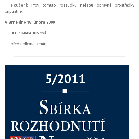
Poučení
: Proti tomuto rozsudku
nejsou
opravné prostředky
přípustné.
V Brně dne 18. února 2009
JUDr. Marie Turková
předsedkyně senátu