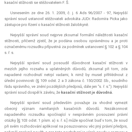
kasační stížnosti se stěžovatelem F. Š.
Usnesením ze dne 26. 1. 2009, č. j. 6 Ads 96/2007 - 97, Nejvyšší
správní soud ustanovil stěžovateli advokáta JUDr. Radomíra Picka jako
zástupce pro řízení o kasační stížnosti žalobkyně.
Nejvyšší správní soud nejprve zkoumal formální náležitosti kasační
stížnosti, přičemž zjistil, že je podána osobou oprávněnou a je proti
označenému rozsudku přípustná za podmínek ustanovení § 102 a § 104
s. ř. s.
Nejvyšší správní soud posoudil důvodnost kasační stížnosti v
mezích jejího rozsahu a uplatněných důvodů; zkoumal při tom, zda
napadené rozhodnutí netrpí vadami, k nimž by musel přihlédnout z
úřední povinnosti (§ 109 odst. 2 a 3 zákona č. 150/2002 Sb., soudního
řádu správního, ve znění pozdějších předpisů, dále jen "s. ř. s."). Nejvyšší
správní soud dospěl k závěru, že
kasační stížnost je důvodná.
Nejvyšší správní soud především považuje za vhodné vymezit
obecný význam namítaných kasačních důvodů. Nezákonnost
napadeného rozsudku spočívající v nesprávném posouzení právní
otázky [§ 103 odst. 1 písm. a) s. ř. s.] může spočívat buď v tom, že soud
při svém rozhodování aplikoval na posuzovanou věc jiný právní předpis,