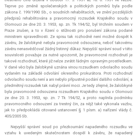
Teprve po změně společenských a politických poměrů byla podle
zákona č. 199/1990 Sb., o soudních rehabilitacích, ve znění pozdějších
předpisů rehabilitována a pravomocný rozsudek Krajského soudu v
Olomouci ze dne 20. 3. 1953, sp. zn. Tk 194/52, byl Vrchním soudem v
Praze zrušen, a to v řízení o stížnosti pro porušení zákona podané
ministrem spravedlnosti. Ze spisu tak rozhodně není možné dospět k
závěru, že žalobkyně nebyla pravomocně odsouzena, neboť takovému
závěru nenasvědčoval žádný listinný důkaz. Nejvyšší správní soud v této
souvislosti považuje za nutné upozornit, že pravomocné rozhodnutí je
takové rozhodnutí, které již nelze zvrátit řádným opravným prostředkem.
V dané věci byla žalobkyně uznána vinou rozsudkem odvolacího soudu
vydaném na základě odvolání okresního prokurátora. Proti rozhodnutí
odvolacího soudu není a ani nebylo přípustné podání dalšího odvolání, a
předmětný rozsudek tak nabyl právní moci. Je tedy zřejmé, že žalobkyně
byla pravomocně odsouzena rozsudkem Krajského soudu v Olomouci
ze dne 20. 3. 1953, sp. zn. 7 Tk 194/52, a proto naplnila podmínku
pravomocného odsouzení za trestný čin, za nějž také vykonala vazbu,
jak to předpokládá citované ustanovení § 1 písm. a) nařízení vlády č.
405/2005 Sb.
Nejvyšší správní soud po přezkoumání napadeného rozsudku ve
vztahu k uvedeným skutečnostem dospěl k závěru, že napadený