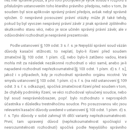
než měl správně použít, a pro toto pochybení je výrok soudu v rozporu s
příslušným ustanovením toho kterého právního předpisu, nebo v tom, že
soudem byl sice aplikován správný právní předpis, avšak nebyl správně
vyložen. O nesprávné posouzení právní otázky může jít také tehdy,
pokud by byl vyvozen nesprávný právní závěr z jinak správně zjištěného
skutkového stavu věci, nebo je sice učiněn správný právní závěr, ale v
odůvodnění rozhodnutí je nesprávně prezentován.
Podle ustanovení § 109 odst. 3 s. ř. s. je Nejvyšší správní soud vázán
důvody kasační stížnosti; to neplatí, bylo-li řízení před soudem
zmatečné [§ 103 odst. 1 písm. c)], nebo bylo-li zatíženo vadou, která
mohla mít za následek nezákonné rozhodnutí o věci samé, anebo je-li
napadené rozhodnutí nepřezkoumatelné [§ 103 odst. 1 písm. d) s. ř. s.],
jakož i v případech, kdy je rozhodnutí správního orgánu nicotné. Ve
smyslu ustanovení § 103 odst. 1 písm. c) s. ř. s. (na něž ustanovení § 109
odst. 3 s. ř. s. odkazuje), spočívá zmatečnost řízení před soudem v tom,
že chyběly podmínky řízení, ve věci rozhodoval vyloučený soudce, nebo
byl soud nesprávně
obsazen, popř. bylo rozhodnuto v neprospěch
účastníka v důsledku trestného
činu soudce. Pro posuzovanou věc jsou
relevantní
kasační důvody uvedené v ustanovení § 103 odst. 1 písm. d) s.
ř. s. Tyto důvody v sobě zahrnují tři dílčí varianty nepřezkoumatelnosti.
První, tam upravený důvod (nepřezkoumatelnost spočívající v
nesrozumitelnosti rozhodnutí) spočívá podle Nejvyššího správního