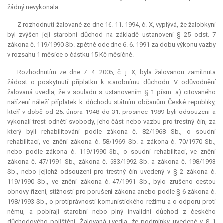
žádný nevykonala.
Z rozhodnutí žalované ze dne 16. 11. 1994, č. X, vyplývá, že žalobkyni
byl zvýšen její starobní důchod na základě ustanovení § 25 odst. 7
zákona č. 119/1990 Sb. zpětně ode dne 6. 6. 1991 za dobu výkonu vazby
v rozsahu 1 měsíce o částku 15 Kč měsíčně.
Rozhodnutím ze dne 7. 4. 2005, č. j. X, byla žalovanou zamítnuta
žádost o poskytnutí příplatku k starobnímu důchodu. V odůvodnění
žalovaná uvedla, že v souladu s ustanovením § 1 písm. a) citovaného
nařízení náleží příplatek k důchodu státním občanům České republiky,
kteří v době od 25. února 1948 do 31. prosince 1989 byli odsouzeni a
vykonali trest odnětí svobody, jeho část nebo vazbu pro trestný čin, za
který byli rehabilitováni podle zákona č. 82/1968 Sb., o soudní
rehabilitaci, ve znění zákona č. 58/1969 Sb. a zákona č. 70/1970 Sb.,
nebo podle zákona č. 119/1990 Sb., o soudní rehabilitaci, ve znění
zákona č. 47/1991 Sb., zákona č. 633/1992 Sb. a zákona č. 198/1993
Sb., nebo jejichž odsouzení pro trestný čin uvedený v § 2 zákona č.
119/1990 Sb., ve znění zákona č. 47/1991 Sb., bylo zrušeno cestou
obnovy řízení, stížnosti pro porušení zákona anebo podle § 6 zákona č.
198/1993 Sb., o protiprávnosti komunistického režimu a o odporu proti
němu, a pobírají starobní nebo plný invalidní důchod z českého
důchodového pojištění. Žalovaná uvedla, že podmínky uvedené v § 1