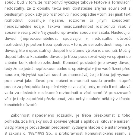
soudu buď v tom, že rozhodnutí vykazuje takové textové a formulační
nedostatky, že z obsahu textu není dostatečně zřejmá souvislost s
příslušnými podklady pro rozhodnutí, nebo případně v tom, že i jinak text
rozhodnutí obsahuje nejasné, rozporné či jiným způsobem
nesrozumitelné údaje. Taková nesrozumitelnost rozhodnutí však v
souzené věci podle Nejvyššího správního soudu nenastala. Následující
důvod (nepřezkoumatelnost spočívající v nedostatku důvodů
rozhodnutí) je potom třeba spatřovat v tom, že se rozhodnutí neopírá o
důvody, které opodstatňují dospět k určitému výroku rozhodnutí. Možný
dopad tohoto kasačního důvodu je třeba posuzovat vždy ve spojení se
zněním konkrétního rozhodnutí. Konečně posledně jmenovaný důvod,
tedy že se jedná nepřezkoumatelnost spočívající v jiné vadě řízení před
soudem, Nejvyšší správní soud poznamenává, že je třeba její význam
posuzovat jako důvod pro zrušení rozhodnutí soudu prvního stupně
pouze za předpokladu splnění věty navazující, tedy, mohla-li mít taková
vada za následek nezákonné rozhodnutí o věci samé. V posuzované
věci je tedy zapotřebí přezkoumat, zda nebyl naplněn některý z těchto
kasačních důvodů.
Zákonnost napadeného rozsudku je třeba přezkoumat z toho
pohledu, zda krajský soud správně vyložil a aplikoval citované nařízení
vlády, které je prováděcím předpisem vydaným vládou dle ustanovení §
8 zákona č. 198/1993 Sb., o protiprávnosti komunistického režimu a