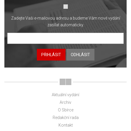
Zadejte Vaši e-mailovou adresu a budeme Vám nové vydání
zasílat automaticky.
PŘIHLÁSIT
ODHLÁSIT
Aktuální vydání
Archiv
O Sbírce
Redakční rada
Kontakt