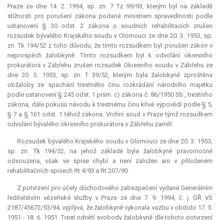
Praze ze dne 14. 2. 1994, sp. zn. 7 Tz 99/93, kterým byl na základě
stížnosti pro porušení zákona podané ministrem spravedlnosti podle
ustanovení § 30 odst. 2 zákona o soudních rehabilitacích zrušen
rozsudek bývalého Krajského soudu v Olomouci ze dne 20. 3. 1953, sp.
zn. Tk 194/52 z toho důvodu, že tímto rozsudkem byl porušen zákon v
neprospěch žalobkyně. Tímto rozsudkem byl k odvolání okresního
prokurátora v Zábřehu zrušen rozsudek Okresního soudu v Zábřehu ze
dne 20. 3. 1953, sp. zn. T 39/52, kterým byla žalobkyně zproštěna
obžaloby ze spáchání trestného činu rozkrádání národního majetku
podle ustanovení § 245 odst. 1 písm. c) zákona č. 86/1950 Sb., trestního
zákona, dále pokusu návodu k trestnému činu křivé výpovědi podle § 5,
§ 7 a § 161 odst. 1 téhož zákona. Vrchní soud v Praze týmž rozsudkem
odvolání bývalého okresního prokurátora v Zábřehu zamítl.
Rozsudek bývalého Krajského soudu v Olomouci ze dne 20. 3. 1953,
sp. zn. Tk 194/52, na jehož základě byla žalobkyně pravomocně
odsouzena, však ve spise chybí a není založen ani v přiloženém
rehabilitačních spisech Rt 4/93 a Rt 207/90.
Z potvrzení pro účely důchodového zabezpečení vydané Generálním
ředitelstvím vězeňské služby v Praze ze dne 7. 9. 1994, č. j. GŘ VS
2187/45672/53/94, vyplývá, že žalobkyně vykonala vazbu v období 17. 5.
1951 - 18. 6. 1951. Trest odnětí svobody žalobkyně dle tohoto potvrzení