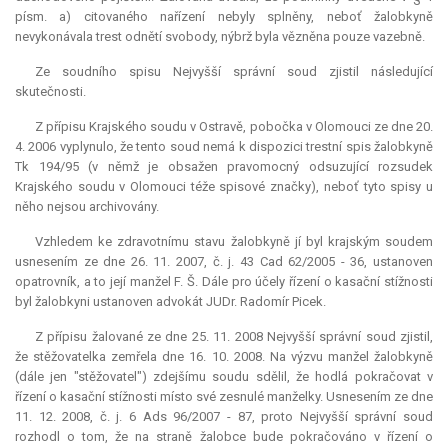
písm. a) citovaného nařízení nebyly splněny, neboť žalobkyně
nevykonávala trest odnětí svobody, nýbrž byla vězněna pouze vazebně.
Ze soudního spisu Nejvyšší správní soud zjistil následující
skutečnosti.
Z přípisu Krajského soudu v Ostravě, pobočka v Olomouci ze dne 20.
4. 2006 vyplynulo, že tento soud nemá k dispozici trestní spis žalobkyně
Tk 194/95 (v němž je obsažen pravomocný odsuzující rozsudek
Krajského soudu v Olomouci téže spisové značky), neboť tyto spisy u
něho nejsou archivovány.
Vzhledem ke zdravotnímu stavu žalobkyně jí byl krajským soudem
usnesením ze dne 26. 11. 2007, č. j. 43 Cad 62/2005 - 36, ustanoven
opatrovník, a to její manžel F. Š. Dále pro účely řízení o kasační stížnosti
byl žalobkyni ustanoven advokát JUDr. Radomír Picek.
Z přípisu žalované ze dne 25. 11. 2008 Nejvyšší správní soud zjistil,
že stěžovatelka zemřela dne 16. 10. 2008. Na výzvu manžel žalobkyně
(dále jen "stěžovatel") zdejšímu soudu sdělil, že hodlá pokračovat v
řízení o kasační stížnosti místo své zesnulé manželky. Usnesením ze dne
11. 12. 2008, č. j. 6 Ads 96/2007 - 87, proto Nejvyšší správní soud
rozhodl o tom, že na straně žalobce bude pokračováno v řízení o