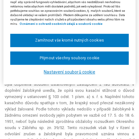
např. aby správně fungovalo vyhledávání, abychom vás neobtěžovali nevhodnou
vložena slova
"popřípadě byli nezákonně zbaveni osobní svobody a byli
reklamou nebo abychom měli dostatek podnětů, jak web vylepšovat. Proto od Vás
rehabilitováni podle § 33 odst. 2 zákona č. 119/1990 Sb."
Krajský soud
potřebujeme souhlas se zpracováním souborů cookies, tj. malých souborů, které se
dočasně ukládají ve vašem prohlížeči. Předem děkujeme za udělení souhlasu. Data
však nemohl vzít tuto novelu v potaz, neboť napadené rozhodnutí
využijeme ke zlepšování našich služeb a přizpůsobení obsahu webu přímo Vám na
žalované bylo vydáno již dne 7. 4. 2005, tedy před účinností této novely
míru.
Oznámení o ochraně osobních údajů a souborů cookie
předmětného nařízení vlády.
Zamítnout vše kromě nutných cookies
Proti napadenému rozsudku žalobkyně brojila
kasační stížností
označenou jako odvolání, v níž uvedla, že krajský soud rozhodl na
základě nedostatečně zjištěného stavu věci. Na důkaz svého tvrzení
Přijmout všechny soubory cookie
žalobkyně ocitovala výrok bývalého Krajského soudu v Olomouci ze dne
20. 3. 1953, sp. zn. 7 Tk 194/52, jímž byla "odsouzena na 4 měsíce a k
peněžitému trestu 10 000 Kč." Proto navrhla, aby byl napadený rozsudek
Nastavení souborů cookie
zrušen a věc vrácena krajskému soudu k dalšímu řízení. Kasační stížnost
byla doplněna soudem ustanoveným zástupcem z řad advokátů. V
doplnění žalobkyně uvedla, že opírá svou kasační stížnost o důvod
vymezený v ustanovení § 103 odst. 1 písm. a) s. ř. s. Naplnění tohoto
kasačního důvodu spatřuje v tom, že krajský soud převzal nezákonný
výklad žalované. Podle tohoto výkladu nedošlo v případě žalobkyně k
žádnému omezení svobody jejím pobytem ve vazbě od 17. 5. do 18. 6.
1951, neboť byla následně zproštěna obžaloby rozsudkem Okresního
soudu v Zábřehu sp. zn. 39/52. Tento rozsudek však byl v řízení o
odvolání zrušen a žalobkyně byla pravomocně uznána vinnou a