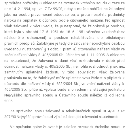
zproštěna obžaloby. S ohledem na rozsudek Vrchního soudu v Praze ze
dne 14. 2. 1994, sp. zn. 7 Tz 99/93, nebylo možno nahlížet na žalobkyni
jako na osobu pravomocně odsouzenou, a proto nesplnila podmínky
nároku na příplatek k důchodu podle citovaného nařízení. Pro úplnost
však žalovaná k věci uvedla, že je nesporné, že žalobkyně je osobou,
která byla v období 17. 5. 1951 do 18. 6. 1951 vězněna vazebně (bez
následného odsouzení) a posléze rehabilitována dle příslušných
právních předpisů. Žalobkyně je tedy dle žalované nepochybně osobou
uvedenou v ustanovení § 1 odst. 1 písm. a) citovaného nařízení vlády ve
znění nařízení vlády č. 405/2005 Sb. účinném od 1. 11. 2005. S ohledem
na skutečnost, že žalovaná o dané věci rozhodovala v době před
účinností nařízení vlády č. 405/2005 Sb., nemohla rozhodnout jinak než
zamítnutím uplatněné žádosti. V této souvislosti však žalovaná
poukázala na to, že žalobkyně může uplatnit novou žádost o příplatek k
důchodu dle nařízení vlády č. 622/2004 Sb., ve znění nařízení vlády č.
405/2005 Sb., přičemž výplata bude s ohledem na stávající judikaturu
Nejvyššího správního soudu a Ústavního soudu náležet již od ledna
2005.
Ze správního spisu žalované a rehabilitačních spisů Rt 4/93 a Rt
207/90 Nejvyšší správní soud zjistil následující
relevantní
skutečnosti.
Ve správním spise žalované je založen rozsudek Vrchního soudu v