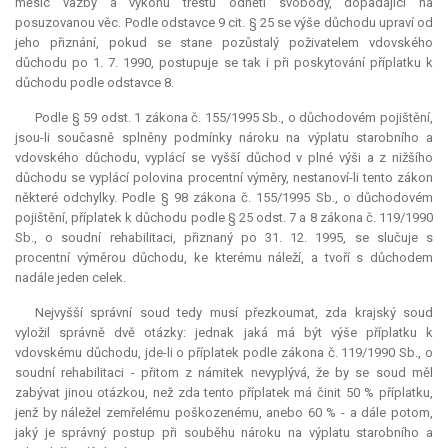
měsíc vazby a výkonu trestu odnětí svobody, dopadající na
posuzovanou věc. Podle odstavce 9 cit. § 25 se výše důchodu upraví od
jeho přiznání, pokud se stane pozůstalý poživatelem vdovského
důchodu po 1. 7. 1990, postupuje se tak i při poskytování příplatku k
důchodu podle odstavce 8.
Podle § 59 odst. 1 zákona č. 155/1995 Sb., o důchodovém pojištění,
jsou-li současně splněny podmínky nároku na výplatu starobního a
vdovského důchodu, vyplácí se vyšší důchod v plné výši a z nižšího
důchodu se vyplácí polovina procentní výměry, nestanoví-li tento zákon
některé odchylky. Podle § 98 zákona č. 155/1995 Sb., o důchodovém
pojištění, příplatek k důchodu podle § 25 odst. 7 a 8 zákona č. 119/1990
Sb., o soudní rehabilitaci, přiznaný po 31. 12. 1995, se slučuje s
procentní výměrou důchodu, ke kterému náleží, a tvoří s důchodem
nadále jeden celek.
Nejvyšší správní soud tedy musí přezkoumat, zda krajský soud
vyložil správně dvě otázky: jednak jaká má být výše příplatku k
vdovskému důchodu, jde-li o příplatek podle zákona č. 119/1990 Sb., o
soudní rehabilitaci - přitom z námitek nevyplývá, že by se soud měl
zabývat jinou otázkou, než zda tento příplatek má činit 50 % příplatku,
jenž by náležel zemřelému poškozenému, anebo 60 % - a dále potom,
jaký je správný postup při souběhu nároku na výplatu starobního a