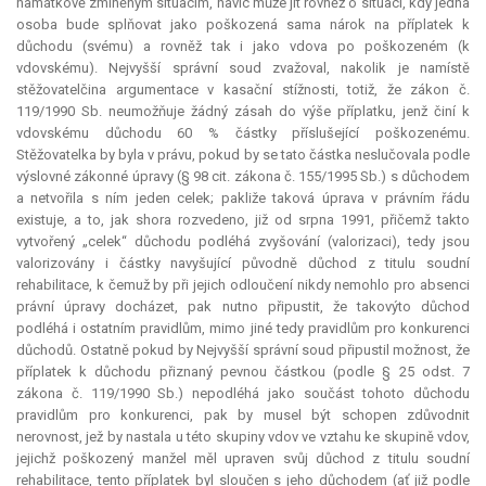
namátkově zmíněným situacím, navíc může jít rovněž o situaci, kdy jedna
osoba bude splňovat jako poškozená sama nárok na příplatek k
důchodu (svému) a rovněž tak i jako vdova po poškozeném (k
vdovskému). Nejvyšší správní soud zvažoval, nakolik je namístě
stěžovatelčina argumentace v kasační stížnosti, totiž, že zákon č.
119/1990 Sb. neumožňuje žádný zásah do výše příplatku, jenž činí k
vdovskému důchodu 60 % částky příslušející poškozenému.
Stěžovatelka by byla v právu, pokud by se tato částka neslučovala podle
výslovné zákonné úpravy (§ 98 cit. zákona č. 155/1995 Sb.) s důchodem
a netvořila s ním jeden celek; pakliže taková úprava v právním řádu
existuje, a to, jak shora rozvedeno, již od srpna 1991, přičemž takto
vytvořený „celek“ důchodu podléhá zvyšování (valorizaci), tedy jsou
valorizovány i částky navyšující původně důchod z titulu soudní
rehabilitace, k čemuž by při jejich odloučení nikdy nemohlo pro absenci
právní úpravy docházet, pak nutno připustit, že takovýto důchod
podléhá i ostatním pravidlům, mimo jiné tedy pravidlům pro konkurenci
důchodů. Ostatně pokud by Nejvyšší správní soud připustil možnost, že
příplatek k důchodu přiznaný pevnou částkou (podle § 25 odst. 7
zákona č. 119/1990 Sb.) nepodléhá jako součást tohoto důchodu
pravidlům pro konkurenci, pak by musel být schopen zdůvodnit
nerovnost, jež by nastala u této skupiny vdov ve vztahu ke skupině vdov,
jejichž poškozený manžel měl upraven svůj důchod z titulu soudní
rehabilitace, tento příplatek byl sloučen s jeho důchodem (ať již podle