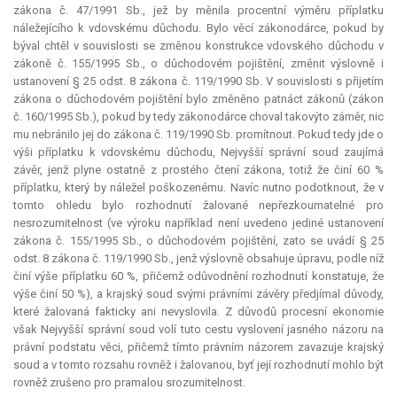
zákona č. 47/1991 Sb., jež by měnila procentní výměru příplatku
náležejícího k vdovskému důchodu. Bylo věcí zákonodárce, pokud by
býval chtěl v souvislosti se změnou konstrukce vdovského důchodu v
zákoně č. 155/1995 Sb., o důchodovém pojištění, změnit výslovně i
ustanovení § 25 odst. 8 zákona č. 119/1990 Sb. V souvislosti s přijetím
zákona o důchodovém pojištění bylo změněno patnáct zákonů (zákon
č. 160/1995 Sb.), pokud by tedy zákonodárce choval takovýto záměr, nic
mu nebránilo jej do zákona č. 119/1990 Sb. promítnout. Pokud tedy jde o
výši příplatku k vdovskému důchodu, Nejvyšší správní soud zaujímá
závěr, jenž plyne ostatně z prostého čtení zákona, totiž že činí 60 %
příplatku, který by náležel poškozenému. Navíc nutno podotknout, že v
tomto ohledu bylo rozhodnutí žalované nepřezkoumatelné pro
nesrozumitelnost (ve výroku například není uvedeno jediné ustanovení
zákona č. 155/1995 Sb., o důchodovém pojištění, zato se uvádí § 25
odst. 8 zákona č. 119/1990 Sb., jenž výslovně obsahuje úpravu, podle níž
činí výše příplatku 60 %, přičemž odůvodnění rozhodnutí konstatuje, že
výše činí 50 %), a krajský soud svými právními závěry předjímal důvody,
které žalovaná fakticky ani nevyslovila. Z důvodů procesní ekonomie
však Nejvyšší správní soud volí tuto cestu vyslovení jasného názoru na
právní podstatu věci, přičemž tímto právním názorem zavazuje krajský
soud a v tomto rozsahu rovněž i žalovanou, byť její rozhodnutí mohlo být
rovněž zrušeno pro pramalou srozumitelnost.