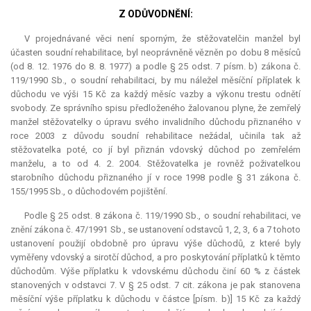
Z ODŮVODNĚNÍ:
V projednávané věci není sporným, že stěžovatelčin manžel byl
účasten soudní rehabilitace, byl neoprávněně vězněn po dobu 8 měsíců
(od 8. 12. 1976 do 8. 8. 1977) a podle § 25 odst. 7 písm. b) zákona č.
119/1990 Sb., o soudní rehabilitaci, by mu náležel měsíční příplatek k
důchodu ve výši 15 Kč za každý měsíc vazby a výkonu trestu odnětí
svobody. Ze správního spisu předloženého žalovanou plyne, že zemřelý
manžel stěžovatelky o úpravu svého invalidního důchodu přiznaného v
roce 2003 z důvodu soudní rehabilitace nežádal, učinila tak až
stěžovatelka poté, co jí byl přiznán vdovský důchod po zemřelém
manželu, a to od 4. 2. 2004. Stěžovatelka je rovněž poživatelkou
starobního důchodu přiznaného jí v roce 1998 podle § 31 zákona č.
155/1995 Sb., o důchodovém pojištění.
Podle § 25 odst. 8 zákona č. 119/1990 Sb., o soudní rehabilitaci, ve
znění zákona č. 47/1991 Sb., se ustanovení odstavců 1, 2, 3, 6 a 7 tohoto
ustanovení použijí obdobně pro úpravu výše důchodů, z které byly
vyměřeny vdovský a sirotčí důchod, a pro poskytování příplatků k těmto
důchodům. Výše příplatku k vdovskému důchodu činí 60 % z částek
stanovených v odstavci 7. V § 25 odst. 7 cit. zákona je pak stanovena
měsíční výše příplatku k důchodu v částce [písm. b)] 15 Kč za každý