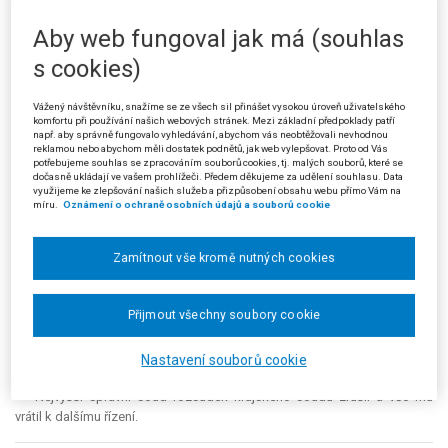
Sb., o důchodovém pojištění, podle něhož výše procentní výměry
vdovského důchodu činí 50 %, a proto pokud by zemřelému manželu
Aby web fungoval jak má (souhlas
žalobkyně náležel za osm měsíců neoprávněné vazby a věznění
s cookies)
příplatek 120 Kč (8 x 15), pak tento příplatek měl podle soudu k
vdovskému důchodu činit 60 Kč a žalobkyni jako poživatelce starobního
důchodu se vyplácí polovina procentní výměry vdovského důchodu, což
Vážený návštěvníku, snažíme se ze všech sil přinášet vysokou úroveň uživatelského
komfortu při používání našich webových stránek. Mezi základní předpoklady patří
v případě příplatku činí 30 Kč (§ 59 zákona č. 155/1995 Sb., o
např. aby správně fungovalo vyhledávání, abychom vás neobtěžovali nevhodnou
důchodovém pojištění).
reklamou nebo abychom měli dostatek podnětů, jak web vylepšovat. Proto od Vás
potřebujeme souhlas se zpracováním souborů cookies, tj. malých souborů, které se
dočasně ukládají ve vašem prohlížeči. Předem děkujeme za udělení souhlasu. Data
Žalobkyně (stěžovatelka) napadla rozhodnutí krajského soudu
využijeme ke zlepšování našich služeb a přizpůsobení obsahu webu přímo Vám na
kasační stížností, v níž uváděla, že předmětem sporu je výpočet příplatku
míru.
Oznámení o ochraně osobních údajů a souborů cookie
k vdovskému důchodu po zemřelém manželu; ten byl nezákonně vězněn
po dobu 8 měsíců, a tak by mu podle § 25 odst. 7 zákona č. 119/1990
Zamítnout vše kromě nutných cookies
Sb. náležel příplatek k důchodu ve výši 120 Kč (8 x 15) měsíčně.
Stěžovatelka měla za to, že jí náleží k jejímu vdovskému důchodu
příplatek ve výši 60 % z částky, která by náležela zemřelému, tj. 72 Kč. Pro
Přijmout všechny soubory cookie
další krácení této částky neshledala stěžovatelka v zákoně č. 119/1990
Sb. oporu a pro toto krácení nelze podle jejího názoru používat obecné
Nastavení souborů cookie
předpisy o důchodovém pojištění.
Nejvyšší správní soud rozsudek krajského soudu zrušil a věc mu
vrátil k dalšímu řízení.