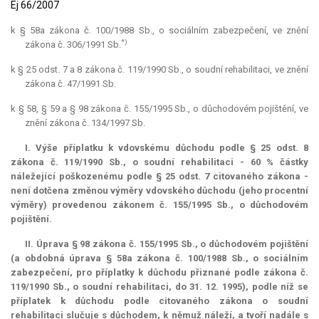
Ej 66/2007
k § 58a zákona č. 100/1988 Sb., o sociálním zabezpečení, ve znění
*)
zákona č. 306/1991 Sb.
k § 25 odst. 7 a 8 zákona č. 119/1990 Sb., o soudní rehabilitaci, ve znění
zákona č. 47/1991 Sb.
k § 58, § 59 a § 98 zákona č. 155/1995 Sb., o důchodovém pojištění, ve
znění zákona č. 134/1997 Sb.
I. Výše příplatku k vdovskému důchodu podle § 25 odst. 8
zákona č. 119/1990 Sb., o soudní rehabilitaci - 60 % částky
náležející poškozenému podle § 25 odst. 7 citovaného zákona -
není dotčena změnou výměry vdovského důchodu (jeho procentní
výměry) provedenou zákonem č. 155/1995 Sb., o důchodovém
pojištění.
II. Úprava § 98 zákona č. 155/1995 Sb., o důchodovém pojištění
(a obdobná úprava § 58a zákona č. 100/1988 Sb., o sociálním
zabezpečení, pro příplatky k důchodu přiznané podle zákona č.
119/1990 Sb., o soudní rehabilitaci, do 31. 12. 1995), podle níž se
příplatek k důchodu podle citovaného zákona o soudní
rehabilitaci slučuje s důchodem, k němuž náleží, a tvoří nadále s