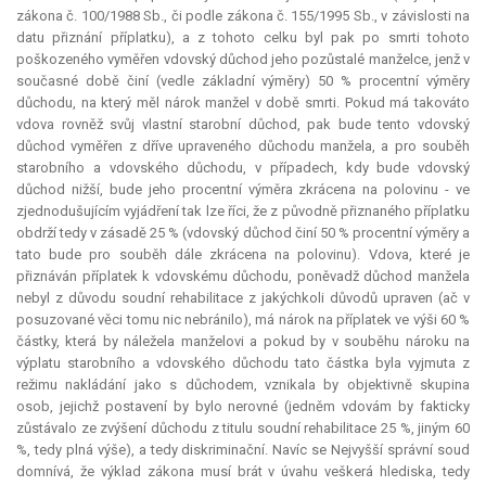
zákona č. 100/1988 Sb., či podle zákona č. 155/1995 Sb., v závislosti na
datu přiznání příplatku), a z tohoto celku byl pak po smrti tohoto
poškozeného vyměřen vdovský důchod jeho pozůstalé manželce, jenž v
současné době činí (vedle základní výměry) 50 % procentní výměry
důchodu, na který měl nárok manžel v době smrti. Pokud má takováto
vdova rovněž svůj vlastní starobní důchod, pak bude tento vdovský
důchod vyměřen z dříve upraveného důchodu manžela, a pro souběh
starobního a vdovského důchodu, v případech, kdy bude vdovský
důchod nižší, bude jeho procentní výměra zkrácena na polovinu - ve
zjednodušujícím vyjádření tak lze říci, že z původně přiznaného příplatku
obdrží tedy v zásadě 25 % (vdovský důchod činí 50 % procentní výměry a
tato bude pro souběh dále zkrácena na polovinu). Vdova, které je
přiznáván příplatek k vdovskému důchodu, poněvadž důchod manžela
nebyl z důvodu soudní rehabilitace z jakýchkoli důvodů upraven (ač v
posuzované věci tomu nic nebránilo), má nárok na příplatek ve výši 60 %
částky, která by náležela manželovi a pokud by v souběhu nároku na
výplatu starobního a vdovského důchodu tato částka byla vyjmuta z
režimu nakládání jako s důchodem, vznikala by objektivně skupina
osob, jejichž postavení by bylo nerovné (jedněm vdovám by fakticky
zůstávalo ze zvýšení důchodu z titulu soudní rehabilitace 25 %, jiným 60
%, tedy plná výše), a tedy diskriminační. Navíc se Nejvyšší správní soud
domnívá, že výklad zákona musí brát v úvahu veškerá hlediska, tedy