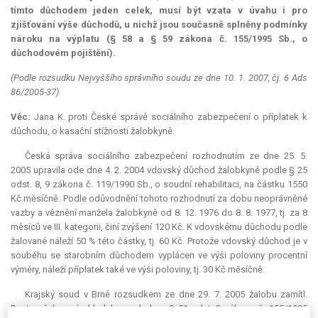
tímto důchodem jeden celek, musí být vzata v úvahu i pro
zjišťování výše důchodů, u nichž jsou současně splněny podmínky
nároku na výplatu (§ 58 a § 59 zákona č. 155/1995 Sb., o
důchodovém pojištění).
(Podle rozsudku Nejvyššího správního soudu ze dne 10. 1. 2007, čj. 6 Ads
86/2005-37)
Věc:
Jana K. proti České správě sociálního zabezpečení o příplatek k
důchodu, o kasační stížnosti žalobkyně.
Česká správa sociálního zabezpečení rozhodnutím ze dne 25. 5.
2005 upravila ode dne 4. 2. 2004 vdovský důchod žalobkyně podle § 25
odst. 8, 9 zákona č. 119/1990 Sb., o soudní rehabilitaci, na částku 1550
Kč měsíčně. Podle odůvodnění tohoto rozhodnutí za dobu neoprávněné
vazby a věznění manžela žalobkyně od 8. 12. 1976 do 8. 8. 1977, tj. za 8
měsíců ve III. kategorii, činí zvýšení 120 Kč. K vdovskému důchodu podle
žalované náleží 50 % této částky, tj. 60 Kč. Protože vdovský důchod je v
souběhu se starobním důchodem vyplácen ve výši poloviny procentní
výměry, náleží příplatek také ve výši poloviny, tj. 30 Kč měsíčně.
Krajský soud v Brně rozsudkem ze dne 29. 7. 2005 žalobu zamítl.
Postup žalované shledal v souladu s § 51 odst. 2 zákona č. 155/1995