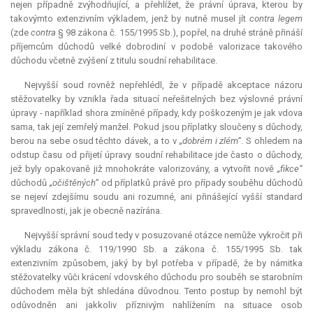
nejen případně zvýhodňující, a přehlížet, že právní úprava, kterou by
takovýmto extenzivním výkladem, jenž by nutně musel jít
contra legem
(zde
contra
§ 98 zákona č. 155/1995 Sb.), popřel, na druhé stráně přináší
příjemcům důchodů velké dobrodiní v podobě valorizace takového
důchodu včetně zvýšení z titulu soudní rehabilitace.
Nejvyšší soud rovněž nepřehlédl, že v případě
akceptace
názoru
stěžovatelky by vznikla řada situací neřešitelných bez výslovné právní
úpravy - například shora zmíněné případy, kdy poškozeným je jak vdova
sama, tak její zemřelý manžel. Pokud jsou příplatky sloučeny s důchody,
berou na sebe osud těchto dávek, a to v
„dobrém i zlém“
. S ohledem na
odstup času od přijetí úpravy soudní rehabilitace jde často o důchody,
jež byly opakovaně již mnohokráte valorizovány, a vytvořit nově
„fikce“
důchodů
„očištěných“
od příplatků právě pro případy souběhu důchodů
se nejeví zdejšímu soudu ani rozumné, ani přinášející vyšší standard
spravedlnosti, jak je obecně nazírána.
Nejvyšší správní soud tedy v posuzované otázce nemůže vykročit při
výkladu zákona č. 119/1990 Sb. a zákona č. 155/1995 Sb. tak
extenzivním způsobem, jaký by byl potřeba v případě, že by námitka
stěžovatelky vůči krácení vdovského důchodu pro souběh se starobním
důchodem měla být shledána důvodnou. Tento postup by nemohl být
odůvodněn ani jakkoliv příznivým nahlížením na situace osob