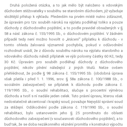
Druhá položená otázka, a to jak mělo být naloženo s vdovským
důchodem stěžovatelky v souběhu se starobním důchodem, již vyžaduje
složitější přístup k výkladu. Především na prvém místě nutno zdůraznit,
že úpravám pro tzv. souběh nároků na výplatu podléhají toliko a pouze
důchody z důchodového pojištění, a to podle pravidel obsažených v §
58 a násl. zákona č. 155/1995 Sb., o důchodovém pojištění. V žádném
případě tedy není možno hovořit o
„krácení“
příplatku k důchodu - v
tomto ohledu žalovaná významně pochybila, pokud v odůvodnění
rozhodnutí uvádí, že z důvodu souběhu nároku na výplatu starobního a
vdovského důchodu náleží příplatek ve výši poloviny částky 60 Kč, tedy
30 Kč. Úpravám pro souběh podléhají důchody z důchodového
pojištění, nikoliv plnění náležející z jiných titulů. Nelze ovšem
přehlédnout, že podle § 98 zákona č. 155/1995 Sb. (obdobná úprava
však platila i před 1. 1. 1996, srov. § 58a zákona č. 100/1988 Sb., o
sociálním zabezpečení) se příplatek k důchodu podle zákona č.
119/1995 Sb., o soudní rehabilitaci, slučuje s procentní výměrou
důchodu a tvoří s ní nadále jeden celek. Tuto právní úpravu, kterou však
nedostatečně akcentoval i krajský soud, považuje Nejvyšší správní soud
za stěžejní. Odškodnění podle zákona č. 119/1990 Sb., o soudní
rehabilitaci, bylo ustanovením jeho § 25 promítnuto do oblasti
důchodového zabezpečení (v současnosti důchodového pojištění), a to
buď tak, že se doba nezákonného věznění promítla v konstrukci výpočtu