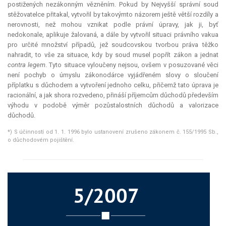
postižených nezákonným vězněním. Pokud by Nejvyšší správní soud
stěžovatelce přitakal, vytvořil by takovýmto názorem ještě větší rozdíly a
nerovnosti, než mohou vznikat podle právní úpravy, jak ji, byť
nedokonale, aplikuje žalovaná, a dále by vytvořil situaci právního vakua
pro určité množství případů, jež soudcovskou tvorbou práva těžko
nahradit, to vše za situace, kdy by soud musel popřít zákon a jednat
contra legem
. Tyto situace vyloučeny nejsou, ovšem v posuzované věci
není pochyb o úmyslu zákonodárce vyjádřeném slovy o sloučení
příplatku s důchodem a vytvoření jednoho celku, přičemž tato úprava je
racionální, a jak shora rozvedeno, přináší příjemcům důchodů především
výhodu v podobě výměr pozůstalostních důchodů a valorizace
důchodů.
*) S účinností od 1. 1. 1996 bylo ustanovení zrušeno zákonem č. 155/1995 Sb.,
o důchodovém pojištění.