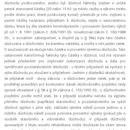
důchodu poškozeného, anebo byl důchod fakticky zvýšen o určité
pevně stanovené částky (20 nebo 15 Kč za měsíc vazby a výkonu trestu
podle druhu prací, které poškozený konal); přestože je toto zvýšení o
pevné částky nazýváno příplatkem k důchodu, nejde o samostatnou
dávku, která by žila vlastním hmotněprávním i procesním životem, nýbrž
již od 1. 8. 1991 (zákon č. 306/1991 Sb. novelizoval zákon č. 100/1988
Sb., o sociálním zabezpečení, a doplnil jej o § 58a) byla tato částka
slučována s důchodem, ke kterému náležela, a tvořila s ním jeden celek.
V současnosti se slučuje tato částka s procentní výměrou důchodu. Tato
ustanovení transformují fakticky tyto částky v důchod, což má význam
jednak především pro zvyšování (valorizaci) důchodu a dále pro
vyměřování pozůstalostních důchodů - v těchto případech se vychází z
výše důchodu po sloučení s příplatkem. Jedním z důsledků skutečnosti,
že příplatek tvoří - slovy zákona - s důchodem jeden celek, pak je, že
podléhají pravidlům pro konkurenci dávek důchodového pojištění, tedy
úpravě obsažené v § 58 a § 59 zákona č. 155/1995 Sb., o důchodovém
pojištění, podle nichž platí, že v případě souběhu nároku na výplatu
přímého důchodu (například starobního) a pozůstalostního se vyšší
důchod vyplácí v plné výši, základní výměra náleží pouze jednou a z
nižšího důchodu náleží pouze polovina procentní výměry (pokud jde o
souběh starobního a vdovského důchodu). V případě důchodů
upravených z titulu soudní rehabilitace může docházet ke všem shora