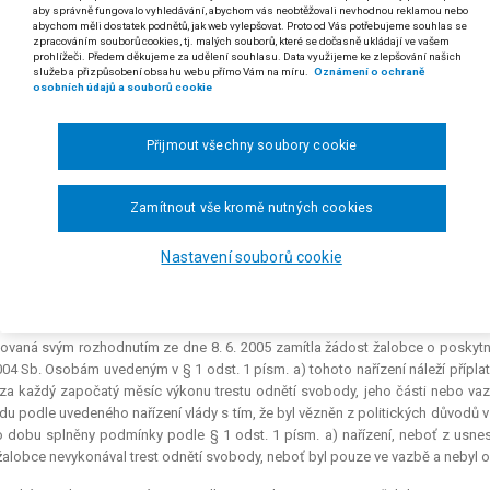
aby správně fungovalo vyhledávání, abychom vás neobtěžovali nevhodnou reklamou nebo
abychom měli dostatek podnětů, jak web vylepšovat. Proto od Vás potřebujeme souhlas se
 odst. 1 a 2 zákona č. 119/1990 Sb., o soudní rehabilitaci, ve znění zákona č. 4
zpracováním souborů cookies, tj. malých souborů, které se dočasně ukládají ve vašem
prohlížeči. Předem děkujeme za udělení souhlasu. Data využijeme ke zlepšování našich
 odst. 1 písm. a) nařízení vlády č. 622/2004 Sb., o poskytování přípl
služeb a přizpůsobení obsahu webu přímo Vám na míru.
Oznámení o ochraně
osobních údajů a souborů cookie
unistickým režimem v oblasti sociální (v textu též „nařízení vlády“)
oby rehabilitované podle § 33 odst. 1 zákona č. 119/1990 Sb., o soudní r
Přijmout všechny soubory cookie
1 písm. a) nařízení vlády č. 622/2004 Sb. tím spíše, že novelou proveden
atek k důchodu i osobám nezákonně zbaveným osobní svobody nebo majet
ehabilitovány postupem podle § 33 odst. 2 zákona č. 119/1990 Sb., o soud
Zamítnout vše kromě nutných cookies
 rozsudku Nejvyššího správního soudu ze dne 7. 2. 2007, čj. 3 Ads 53/2006-31)
Nastavení souborů cookie
dikatura:
srov. č. 999/2006 Sb. NSS.
gr. Karel P. proti České správě sociálního zabezpečení o příplatek ke starobn
ovaná svým rozhodnutím ze dne 8. 6. 2005 zamítla žádost žalobce o poskytnu
04 Sb. Osobám uvedeným v § 1 odst. 1 písm. a) tohoto nařízení náleží přípl
za každý započatý měsíc výkonu trestu odnětí svobody, jeho části nebo vazb
u podle uvedeného nařízení vlády s tím, že byl vězněn z politických důvodů v
o dobu splněny podmínky podle § 1 odst. 1 písm. a) nařízení, neboť z usnese
alobce nevykonával trest odnětí svobody, neboť byl pouze ve vazbě a nebyl 