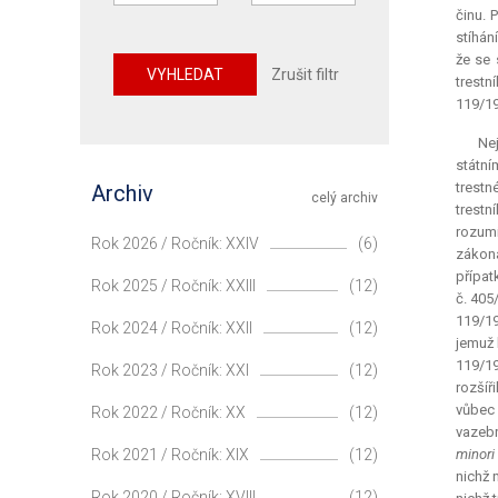
činu. 
stíhán
že se 
VYHLEDAT
Zrušit filtr
trestn
119/19
Nej
státní
trestn
Archiv
celý archiv
trestn
rozumí
Rok 2026 / Ročník: XXIV
(6)
zákona
přípat
Rok 2025 / Ročník: XXIII
(12)
č. 405
119/19
Rok 2024 / Ročník: XXII
(12)
jemuž 
119/19
Rok 2023 / Ročník: XXI
(12)
rozšíř
vůbec 
Rok 2022 / Ročník: XX
(12)
vazebn
Rok 2021 / Ročník: XIX
(12)
minori
nichž 
Rok 2020 / Ročník: XVIII
(12)