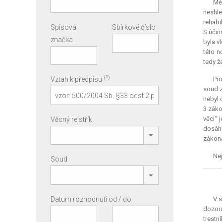
Mě
neshle
rehabi
Spisová
Sbírkové číslo
S účin
značka
byla v
této n
tedy ž
(?)
Vztah k předpisu
Pro
soud z
nebyl 
3 záko
věci“ 
Věcný rejstřík
dosáhl
zákona
Nej
Soud
Datum rozhodnutí od / do
V s
dozoru
trestn