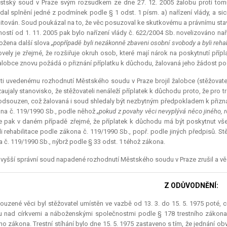
stský soud v Praze svým rozsudkem ze dne 27. 12. 2005 žalobu proti tom
dal splnění jedné z podmínek podle § 1 odst. 1 písm. a) nařízení vlády, a si
litován. Soud poukázal na to, že věc posuzoval ke skutkovému a právnímu stavu
ností od 1. 11. 2005 pak bylo nařízení vlády č. 622/2004 Sb. novelizováno nař
ložena další slova
„popřípadě byli nezákonně zbaveni osobní svobody a byli rehab
ovely je zřejmé, že rozšiřuje okruh osob, které mají nárok na poskytnutí pří
alobce znovu požádá o přiznání příplatku k důchodu, žalovaná jeho žádost p
ti uvedenému rozhodnutí Městského soudu v Praze brojil žalobce (stěžovatel)
aujaly stanovisko, že stěžovateli nenáleží příplatek k důchodu proto, že pro tr
odsouzen, což žalovaná i soud shledaly být nezbytným předpokladem k přiznán
na č. 119/1990 Sb., podle něhož
„pokud z povahy věci nevyplývá něco jiného,
je pak v daném případě zřejmé, že příplatek k důchodu má být poskytnut vše
i rehabilitace podle zákona č. 119/1990 Sb., popř. podle jiných předpisů. Stě
 č. 119/1990 Sb., nýbrž podle § 33 odst. 1 téhož zákona.
vyšší správní soud napadené rozhodnutí Městského soudu v Praze zrušil a věc 
Z ODŮVODNĚNÍ:
ouzené věci byl stěžovatel umístěn ve vazbě od 13. 3. do 15. 5. 1975 poté, 
 nad církvemi a náboženskými společnostmi podle § 178 trestního zákona a
ího zákona. Trestní stíhání bylo dne 15. 5. 1975 zastaveno s tím, že jednán