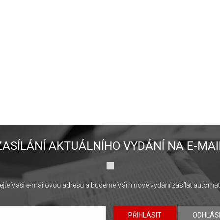
ZASÍLÁNÍ AKTUÁLNÍHO VYDÁNÍ NA E-MAI
jte Vaši e-mailovou adresu a budeme Vám nové vydání zasílat automat
PŘIHLÁSIT
ODHLÁS