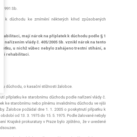
7/1991 Sb.
atku k důchodu ke zmírnění některých křivd způsobených
ehabilitaci, mají nárok na příplatek k důchodu podle § 1
ou nařízením vlády č. 405/2005 Sb. vznikl nárok na tento
ku, u nichž vůbec nebylo zahájeno trestní stíhání, a
ní rehabilitaci.
ímu důchodu, o kasační stížnosti žalobce.
tí příplatku ke starobnímu důchodu podle nařízení vlády č.
atek ke starobnímu nebo plnému invalidnímu důchodu ve výši
y. Žalobce požádal dne 1. 1. 2005 o poskytnutí přípatku k
 období od 13. 3. 1975 do 15. 5. 1975. Podle žalované nebyly
ní Krajské prokuratury v Praze bylo zjištěno, že v uvedené
odsouzen.