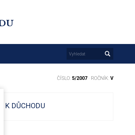
UDU
ČÍSLO:
5/2007
· ROČNÍK:
V
EK K DŮCHODU