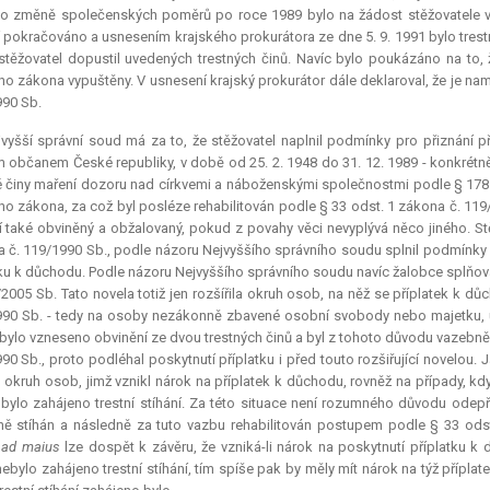
Po změně společenských poměrů po roce 1989 bylo na žádost stěžovatele v 
í pokračováno a usnesením krajského prokurátora ze dne 5. 9. 1991 bylo trestní
stěžovatel dopustil uvedených trestných činů. Navíc bylo poukázáno na to, 
ího zákona vypuštěny. V usnesení krajský prokurátor dále deklaroval, že je nam
90 Sb.
vyšší správní soud má za to, že stěžovatel naplnil podmínky pro přiznání p
m občanem České republiky, v době od 25. 2. 1948 do 31. 12. 1989 - konkrétně
é činy maření dozoru nad církvemi a náboženskými společnostmi podle § 178 
ího zákona, za což byl posléze rehabilitován podle § 33 odst. 1 zákona č. 1
 také obviněný a obžalovaný, pokud z povahy věci nevyplývá něco jiného. Stěž
 č. 119/1990 Sb., podle názoru Nejvyššího správního soudu splnil podmínky s
ku k důchodu. Podle názoru Nejvyššího správního soudu navíc žalobce splňov
/2005 Sb. Tato novela totiž jen rozšířila okruh osob, na něž se příplatek k d
90 Sb. - tedy na osoby nezákonně zbavené osobní svobody nebo majetku, u ni
bylo vzneseno obvinění ze dvou trestných činů a byl z tohoto důvodu vazebně 
90 Sb., proto podléhal poskytnutí příplatku i před touto rozšiřující novelo
il okruh osob, jimž vznikl nárok na příplatek k důchodu, rovněž na případy,
bylo zahájeno trestní stíhání. Za této situace není rozumného důvodu odepří
ě stíhán a následně za tuto vazbu rehabilitován postupem podle § 33 od
 ad maius
lze dospět k závěru, že vzniká-li nárok na poskytnutí příplatk
nebylo zahájeno trestní stíhání, tím spíše pak by měly mít nárok na týž pří