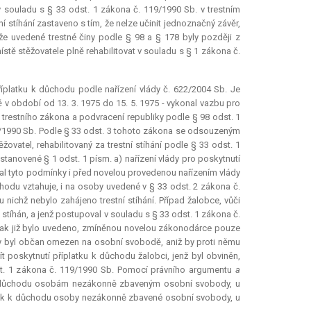
souladu s § 33 odst. 1 zákona č. 119/1990 Sb. v trestním
 stíhání zastaveno s tím, že nelze učinit jednoznačný závěr,
že uvedené trestné činy podle § 98 a § 178 byly později z
ístě stěžovatele plně rehabilitovat v souladu s § 1 zákona č.
říplatku k důchodu podle nařízení vlády č. 622/2004 Sb. Je
 v období od 13. 3. 1975 do 15. 5. 1975 - vykonal vazbu pro
trestního zákona a podvracení republiky podle § 98 odst. 1
19/1990 Sb. Podle § 33 odst. 3 tohoto zákona se odsouzeným
ovatel, rehabilitovaný za trestní stíhání podle § 33 odst. 1
tanovené § 1 odst. 1 písm. a) nařízení vlády pro poskytnutí
al tyto podmínky i před novelou provedenou nařízením vlády
ůchodu vztahuje, i na osoby uvedené v § 33 odst. 2 zákona č.
chž nebylo zahájeno trestní stíhání. Případ žalobce, vůči
stíhán, a jenž postupoval v souladu s § 33 odst. 1 zákona č.
u. Jak již bylo uvedeno, zmíněnou novelou zákonodárce pouze
 kdy byl občan omezen na osobní svobodě, aniž by proti němu
t poskytnutí příplatku k důchodu žalobci, jenž byl obviněn,
st. 1 zákona č. 119/1990 Sb. Pomocí právního argumentu
a
u k důchodu osobám nezákonně zbaveným osobní svobody, u
platek k důchodu osoby nezákonně zbavené osobní svobody, u