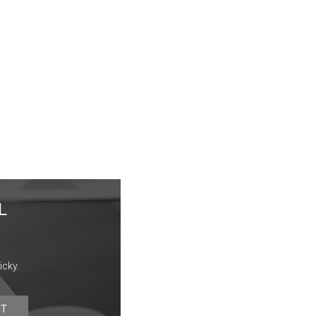
L
icky.
IT