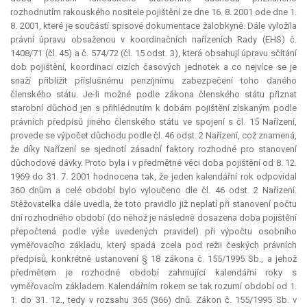
rozhodnutím rakouského nositele pojištění ze dne 16. 8. 2001 ode dne 1.
8. 2001, které je součástí spisové dokumentace žalobkyně. Dále vyložila
právní úpravu obsaženou v koordinačních nařízeních Rady (EHS) č.
1408/71 (čl. 45) a č. 574/72 (čl. 15 odst. 3), která obsahují úpravu sčítání
dob pojištění, koordinaci cizích časových jednotek a co nejvíce se je
snaží přiblížit příslušnému penzijnímu zabezpečení toho daného
členského státu. Je-li možné podle zákona členského státu přiznat
starobní důchod jen s přihlédnutím k dobám pojištění získaným podle
právních předpisů jiného členského státu ve spojení s čl. 15 Nařízení,
provede se výpočet důchodu podle čl. 46 odst. 2 Nařízení, což znamená,
že díky Nařízení se sjednotí zásadní faktory rozhodné pro stanovení
důchodové dávky. Proto byla i v předmětné věci doba pojištění od 8. 12.
1969 do 31. 7. 2001 hodnocena tak, že jeden kalendářní rok odpovídal
360 dnům a celé období bylo vyloučeno dle čl. 46 odst. 2 Nařízení.
Stěžovatelka dále uvedla, že toto pravidlo již neplatí při stanovení počtu
dní rozhodného období (do něhož je následně dosazena doba pojištění
přepočtená podle výše uvedených pravidel) při výpočtu osobního
vyměřovacího základu, který spadá zcela pod režii českých právních
předpisů, konkrétně ustanovení § 18 zákona č. 155/1995 Sb., a jehož
předmětem je rozhodné období zahrnující kalendářní roky s
vyměřovacím základem. Kalendářním rokem se tak rozumí období od 1.
1. do 31. 12., tedy v rozsahu 365 (366) dnů. Zákon č. 155/1995 Sb. v