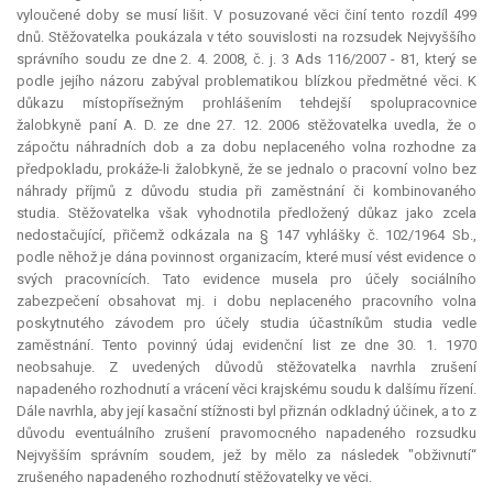
vyloučené doby se musí lišit. V posuzované věci činí tento rozdíl 499
dnů. Stěžovatelka poukázala v této souvislosti na rozsudek Nejvyššího
správního soudu ze dne 2. 4. 2008, č. j. 3 Ads 116/2007 - 81, který se
podle jejího názoru zabýval problematikou blízkou předmětné věci. K
důkazu místopřísežným prohlášením tehdejší spolupracovnice
žalobkyně paní A. D. ze dne 27. 12. 2006 stěžovatelka uvedla, že o
zápočtu náhradních dob a za dobu neplaceného volna rozhodne za
předpokladu, prokáže-li žalobkyně, že se jednalo o pracovní volno bez
náhrady příjmů z důvodu studia při zaměstnání či kombinovaného
studia. Stěžovatelka však vyhodnotila předložený důkaz jako zcela
nedostačující, přičemž odkázala na § 147 vyhlášky č. 102/1964 Sb.,
podle něhož je dána povinnost organizacím, které musí vést evidence o
svých pracovnících. Tato evidence musela pro účely sociálního
zabezpečení obsahovat mj. i dobu neplaceného pracovního volna
poskytnutého závodem pro účely studia účastníkům studia vedle
zaměstnání. Tento povinný údaj evidenční list ze dne 30. 1. 1970
neobsahuje. Z uvedených důvodů stěžovatelka navrhla zrušení
napadeného rozhodnutí a vrácení věci krajskému soudu k dalšímu řízení.
Dále navrhla, aby její kasační stížnosti byl přiznán odkladný účinek, a to z
důvodu eventuálního zrušení pravomocného napadeného rozsudku
Nejvyšším správním soudem, jež by mělo za následek "obživnutí“
zrušeného napadeného rozhodnutí stěžovatelky ve věci.