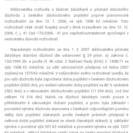
Stěžovatelka rozhodla o žádosti žalobkyně o přiznání starobního
důchodu z českého důchodového pojištění poprvé pravomocně
rozhodnutím ze dne 13. 1. 2006, ve výši 1508 Kč měsíčně. Toto
rozhodnutí však zrušil Krajský soud v Brně rozsudkem ze dne 13. 12.
2006, č. j. 41 Cad 173/2006 - 41 pro nepřezkoumatelnost spočívající v
nedostatku důvodů rozhodnutí.
Napadeným rozhodnutím ze dne 1. 3. 2007 stěžovatelka přiznala
žalobkyni starobní důchod dle ustanovení § 29 písm. a) zákona č.
155/1995 Sb. a podle čl. 46 odst. 2 Nařízení Rady (EHS) č. 1408/71 ve
výši 1508 Kč měsíčně, za užití valorizačních předpisů od ledna 2007
zvýšený na 1570 Kč měsíčně. V odůvodnění svého rozhodnutí uvedla, že
pro výši důchodu byla započtena doba pojištění v českém důchodovém
pojištění (3020 dnů, po snížení náhradní doby pojištění na 80 % výsledně
2922 dnů) a v rakouském důchodovém pojištění (11 394 dnů), což činí
celkem 14 316 dnů. Nárok na důchod žalobkyni vznikl pouze s
přihlédnutím k rakouským dobám pojištění, a proto byla základní i
procentní výměra důchodu stanovena v částkách odpovídajícím poměru
délky dob pojištění získaných podle českých právních předpisů k
celkové době pojištění získané ve všech členských státech, tj. základní
výměra v poměrné výši 301 Kč měsíčně a procentní výměra ve výši 1207
Kč měsíčně. Jelikož žalobkyni vznikl nárok na český starobní důchod k