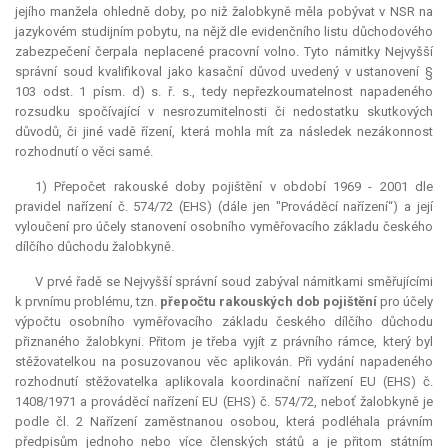
jejího manžela ohledně doby, po niž žalobkyně měla pobývat v NSR na
jazykovém studijním pobytu, na nějž dle evidenčního listu důchodového
zabezpečení čerpala neplacené pracovní volno. Tyto námitky Nejvyšší
správní soud kvalifikoval jako kasační důvod uvedený v ustanovení §
103 odst. 1 písm. d) s. ř. s., tedy nepřezkoumatelnost napadeného
rozsudku spočívající v nesrozumitelnosti či nedostatku skutkových
důvodů, či jiné vadě řízení, která mohla mít za následek nezákonnost
rozhodnutí o věci samé.
1) Přepočet rakouské doby pojištění v období 1969 - 2001 dle
pravidel nařízení č. 574/72 (EHS) (dále jen "Prováděcí nařízení“) a její
vyloučení pro účely stanovení osobního vyměřovacího základu českého
dílčího důchodu žalobkyně.
V prvé řadě se Nejvyšší správní soud zabýval námitkami směřujícími
k prvnímu problému, tzn.
přepočtu rakouských dob pojištění
pro účely
výpočtu osobního vyměřovacího základu českého dílčího důchodu
přiznaného žalobkyni. Přitom je třeba vyjít z právního rámce, který byl
stěžovatelkou na posuzovanou věc aplikován. Při vydání napadeného
rozhodnutí stěžovatelka aplikovala koordinační nařízení EU (EHS) č.
1408/1971 a prováděcí nařízení EU (EHS) č. 574/72, neboť žalobkyně je
podle čl. 2 Nařízení zaměstnanou osobou, která podléhala právním
předpisům jednoho nebo více členských států a je přitom státním