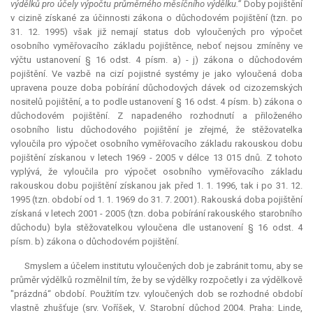
výdělků pro účely výpočtu průměrného měsíčního výdělku.“
Doby pojištění
v cizině získané za účinnosti zákona o důchodovém pojištění (tzn. po
31. 12. 1995) však již nemají
status
dob vyloučených pro výpočet
osobního vyměřovacího základu pojištěnce, neboť nejsou zmíněny ve
výčtu ustanovení § 16 odst. 4 písm. a) - j) zákona o důchodovém
pojištění. Ve vazbě na cizí pojistné systémy je jako vyloučená doba
upravena pouze doba pobírání důchodových dávek od cizozemských
nositelů pojištění, a to podle ustanovení § 16 odst. 4 písm. b) zákona o
důchodovém pojištění. Z napadeného rozhodnutí a přiloženého
osobního listu důchodového pojištění je zřejmé, že stěžovatelka
vyloučila pro výpočet osobního vyměřovacího základu rakouskou dobu
pojištění získanou v letech 1969 - 2005 v délce 13 015 dnů. Z tohoto
vyplývá, že vyloučila pro výpočet osobního vyměřovacího základu
rakouskou dobu pojištění získanou jak před 1. 1. 1996, tak i po 31. 12.
1995 (tzn. období od 1. 1. 1969 do 31. 7. 2001). Rakouská doba pojištění
získaná v letech 2001 - 2005 (tzn. doba pobírání rakouského starobního
důchodu) byla stěžovatelkou vyloučena dle ustanovení § 16 odst. 4
písm. b) zákona o důchodovém pojištění.
Smyslem a účelem institutu vyloučených dob je zabránit tomu, aby se
průměr výdělků rozmělnil tím, že by se výdělky rozpočetly i za výdělkově
"prázdná“ období. Použitím tzv. vyloučených dob se rozhodné období
vlastně zhušťuje (srv. Voříšek, V. Starobní důchod 2004. Praha: Linde,