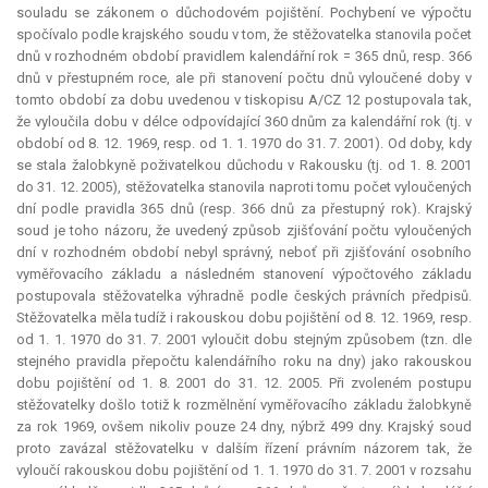
souladu se zákonem o důchodovém pojištění. Pochybení ve výpočtu
spočívalo podle krajského soudu v tom, že stěžovatelka stanovila počet
dnů v rozhodném období pravidlem kalendářní rok = 365 dnů, resp. 366
dnů v přestupném roce, ale při stanovení počtu dnů vyloučené doby v
tomto období za dobu uvedenou v tiskopisu A/CZ 12 postupovala tak,
že vyloučila dobu v délce odpovídající 360 dnům za kalendářní rok (tj. v
období od 8. 12. 1969, resp. od 1. 1. 1970 do 31. 7. 2001). Od doby, kdy
se stala žalobkyně poživatelkou důchodu v Rakousku (tj. od 1. 8. 2001
do 31. 12. 2005), stěžovatelka stanovila naproti tomu počet vyloučených
dní podle pravidla 365 dnů (resp. 366 dnů za přestupný rok). Krajský
soud je toho názoru, že uvedený způsob zjišťování počtu vyloučených
dní v rozhodném období nebyl správný, neboť při zjišťování osobního
vyměřovacího základu a následném stanovení výpočtového základu
postupovala stěžovatelka výhradně podle českých právních předpisů.
Stěžovatelka měla tudíž i rakouskou dobu pojištění od 8. 12. 1969, resp.
od 1. 1. 1970 do 31. 7. 2001 vyloučit dobu stejným způsobem (tzn. dle
stejného pravidla přepočtu kalendářního roku na dny) jako rakouskou
dobu pojištění od 1. 8. 2001 do 31. 12. 2005. Při zvoleném postupu
stěžovatelky došlo totiž k rozmělnění vyměřovacího základu žalobkyně
za rok 1969, ovšem nikoliv pouze 24 dny, nýbrž 499 dny. Krajský soud
proto zavázal stěžovatelku v dalším řízení právním názorem tak, že
vyloučí rakouskou dobu pojištění od 1. 1. 1970 do 31. 7. 2001 v rozsahu