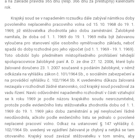
a na základě pravidla 365 dnů (resp. 366 dnů za přestupný) kalendářní
rok.
Krajský soud se v napadeném rozsudku dále zabýval námitkou doby
povoleného neplaceného pracovního volna od 15. 10. 1968 do 19. 1.
1969, již stěžovatelka zhodnotila jako dobu zaměstnání. Žalobkyně
namítala, že doba od 1. 1. 1969 do 19. 1. 1969 měla být žalovanou
vyloučena pro stanovení výše osobního vyměřovacího základu, neboť
spadá do doby rozhodné pro jeho výpočet (od 1. 1. 1969 - 19. 1. 1969).
Toto období bylo předmětem místopřísežného prohlášení tehdejší
spolupracovnice žalobkyně paní A. D. ze dne 27. 12. 2006, které bylo
žalované doručeno 23. 1. 2007 současně s podáním žalobkyně, v němž
odkázala na vyhlášku zákon č. 101/1964 Sb., o sociálním zabezpečení a
na prováděcí vyhlášku č. 102/1964 Sb. K uvedenému důkazu žalovaná
nezaujala v rozhodnutí žádné stanovisko, což krajský soud považoval za
vadu řízení. Navíc odůvodnění napadeného rozhodnutí v části vztahující
se k roku 1969 je podle názoru krajského soudu nesrozumitelné,
protože podle evidenčního listu stěžovatelka zhodnotila dobu od 1. 1.
1969 do 19. 1. 1969 jako dobu zaměstnání a její nevyloučení řádně
neodůvodnila, ačkoliv podle evidenčního listu se jednalo o povolené
neplacené pracovní volno. Odkaz na ustanovení § 147 vyhlášky č.
102/1964 Sb. uvedený ve vyjádření žalované je chybný a netýká se tam
citovaného. Krajský soud zavázal stěžovatelku v tom směru, aby