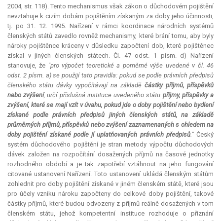
2004, str. 118). Tento mechanismus však zákon o důchodovém pojištění
nevztahuje k cizím dobám pojištěním získaným za doby jeho účinnosti,
tj. po 31. 12. 1995. Nařízení v rámci koordinace národních systémů
členských států zavedlo rovněž mechanismy, které brání tomu, aby byly
nároky pojištěnce kráceny v důsledku započtení dob, které pojištěnec
získal v jiných členských státech. Čl. 47 odst. 1 písm. d) Nařízení
stanovuje, že
"pro výpočet teoretické a poměrné výše uvedené v čl. 46
odst. 2 písm. a) se použijí tato pravidla: pokud se podle právních předpisů
členského státu dávky vypočítávají na základě
částky příjmů, příspěvků
nebo zvýšení
, určí příslušná instituce uvedeného státu
příjmy, příspěvky a
zvýšení, které se mají vzít v úvahu, pokud jde o doby pojištění nebo bydlení
získané podle právních předpisů jiných členských států, na základě
průměrných příjmů, příspěvků nebo zvýšení zaznamenaných s ohledem na
doby pojištění získané podle jí uplatňovaných právních předpisů
.“
Český
systém důchodového pojištění je stran metody výpočtu důchodových
dávek založen na rozpočítání dosažených příjmů na časové jednotky
rozhodného období a je tak zapotřebí vztáhnout na jeho fungování
citované ustanovení Nařízení. Toto ustanovení ukládá členským státům
zohlednit pro doby pojištění získané v jiném členském státě, které jsou
pro účely vzniku nároku započteny do celkové doby pojištění, takové
částky příjmů, které budou odvozeny z příjmů reálně dosažených v tom
členském státu, jehož kompetentní instituce rozhoduje o přiznání