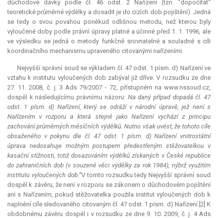
důchodové dávky podle čl. 46 odst. 2 Nařízení (tzn. "dopočítat“
teoretické průměrné výdělky a dosadit je do cizích dob pojištění). Jedná
se tedy o svou povahou poněkud odlišnou metodu, než kterou byly
vyloučené doby podle právní úpravy platné a účinné před 1. 1. 1996, ale
ve výsledku se jedná o metody funkčně srovnatelné a souladné s cíli
koordinačního mechanismu upraveného citovanými nařízeními.
Nejvyšší správní soud se výkladem čl. 47 odst. 1 písm. d) Nařízení ve
vztahu k institutu vyloučených dob zabýval již dříve. V rozsudku ze dne
27. 11. 2008, č. j. 3 Ads 79/2007 - 72, přístupném na www.nssoud.cz,
dospěl k následujícímu právnímu názoru:
Na daný případ dopadá čl. 47
odst. 1 písm. d) Nařízení, který se odráží v národní úpravě, jež není s
Nařízením v rozporu a která stejně jako Nařízení vychází z principu
zachování průměrných měsíčních výdělků. Nutno však uvést, že tohoto cíle
obsaženého v pokynu dle čl. 47 odst. 1 písm. d) Nařízení vnitrostátní
úprava nedosahuje možným postupem předestřeným stěžovatelkou v
kasační stížnosti, totiž dosazováním výdělků získaných v České republice
do zahraničních dob (v souzené věci výdělky za rok 1984), nýbrž využitím
institutu vyloučených dob.“
V tomto rozsudku tedy Nejvyšší správní soud
dospěl k závěru, že není v rozporu se zákonem o důchodovém pojištění
ani s Nařízením, pokud stěžovatelka použila institut vyloučených dob k
naplnění cíle sledovaného citovaným čl. 47 odst. 1 písm. d) Nařízení.[2] K
obdobnému závěru dospěl i v rozsudku ze dne 9. 10. 2009, č. j. 4 Ads