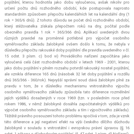
pojištění, kterou hodnotila jako dobu vyloučenou, avšak nikoliv pro
určení počtu dnů rozhodného období, kde postupovala naprosto
standardním způsobem přepočtu kalendářních let na kalendářní dny (1
rok = 365/6 dnů). Z tohoto důvodu se počet dnů rozhodného období,
který stěžovatelka získala přepočtem roků na dny, počítal podle
obecného pravidla 1 rok = 365/366 dnů. Aplikací uvedených dvou
různých pravidel na proměnné potřebné pro výpočet osobního
vyměřovacího základu žalobkyně ovšem došlo k tomu, že nebyla v
důsledku přepočtu rakouské doby pojištění dle pravidla uvedeného v čl.
15 odst. 3 písm. c) bod vi) Prováděcího nařízení započítána jako
vyloučená celá část rozhodného období v letech 1969 - 2001, kterou
jako dobu pojištění v plném rozsahu potvrdil rakouský nositel pojištění,
ale vznikla diference 165 dnů (násobek 32 let doby pojištění a rozdílu
dnů 365/366 - 360/rok). Nejvyšší správní soud dává žalobkyni plně za
pravdu v tom, že v důsledku mechanismu vnitrostátního výpočtu
osobního vyměřovacího základu způsobila tato diference rozmělnění
jejích výdělků dosažených v roce 1969 (tzn. v posledním roce před
rokem 1986, v němž žalobkyně dosáhla započitatelných výdělků pro
výpočet osobního vyměřovacího základu a tím i výpočtového základu).
Těžiště právního posouzení tohoto problému spočívá v tom, zda je vznik
této diference a její negativní efekt na výši českého dílčího důchodu
žalobkyně v souladu s vnitrostátní i evropskou právní úpravou (§ 16
odst. 1 zákona o důchodovém pojištění, čl. 47 odst. 1 písm. d) Nařízení).