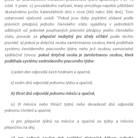
odst. 3 písm. c) prováděcího nařízení, který umožňuje největší přiblížení
skutečnému počtu kalendářních dnů v roce (365 nebo 366 dnů). Toto
ustanovení výslovně uvádí: "
Pokud jsou doby pojištění získané podle
právních předpisů jednoho členského státu vyjádřeny v jednotkách
odlišných od jednotek používaných právními předpisy jiného členského
státu, provede se
přepočet nezbytný pro účely sčítání
podle těchto
pravidel: a) pokud je dotyčná osoba zaměstnanou osobou, která podléhala
systému šestidenního pracovního týdne, nebo je-li osobou samostatně
výdělečně činnou:
pokud dotyčná osoba je zaměstnanou osobou, která
podléhala systému sedmidenního pracovního týdne:
i) jeden den odpovídá šesti hodinám a opačně,
ii) sedm dnů odpovídá jednomu týdnu a opačně,
iii) třicet dnů odpovídá jednomu měsíci a opačně,
iv) tři měsíce nebo třináct týdnů nebo devadesát dnů odpovídá
jednomu čtvrtletí a opačně,
v) pro přepočet týdnů na měsíce a opačně se týdny a měsíce
přepočtou na dny,