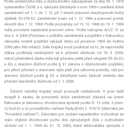
Podle evidenčního listu o důchodového zabezpečení ze dne 30. 1. 1970
vystaveného ČSOB, a.s. vykázala žalobkyně v roce 1969 v uvedené době
zaměstnání od 1. 1. do 7. 12. při 7 dnech pracovní neschopnosti hrubý
výdělek 20 078 Kč. Zaměstnání trvalo od 1. 12. 1966 a pracovní poměr
skončil dne 7. 12. 1969. Podle poznámky od 15. 10. 1968 do 19. 1. 1969
měla povolené neplacené pracovní volno. Podle tiskopisu A/CZ 12 ze
dne 2. 4. 2004 (Potvrzení o průběhu zaměstnání a pojištění v Rakousku)
rakouský nositel pojištění vykázal dobu od prosince 1969 do května
2000 jako 366 měsíců. Dále krajský soud poukázal na to, že neprováděl
důkaz podklady vztahujícími se k přiznání důchodu od 10. 3. 2004,
neboť předmětná dávka měla být přiznána ještě před vstupem ČR do EU
a šlo o starobní důchod podle § 31 zákona o důchodovém pojištění,
pro jehož přiznání a stanovení výše platí jiná zákonná pravidla, než pro
starobní důchod podle § 29, a žalobkyně navíc žádostí změnila den
přiznání starobního důchodu od 1. 1. 2006.
Žalobní námitky krajský soud posoudil následovně. V prvé řadě
dospěl k závěru, že potvrzená doba zaměstnání získaná na území
Rakouska je žalovanou zhodnocena správně podle čl. 15 odst. 3 písm.
c) bod iii) a vi) prováděcího nařízení Rady (EHS) č. 574/72 (dále také jen
"Prováděcí nařízení“). Důvodem pro zrušení napadeného rozhodnutí se
stalo chybné zhodnocení počtu dnů vyloučených dob v rozhodném
období od 1. 1. 1969 do 31. 12. 2005, které stěžovatelka vymezila v