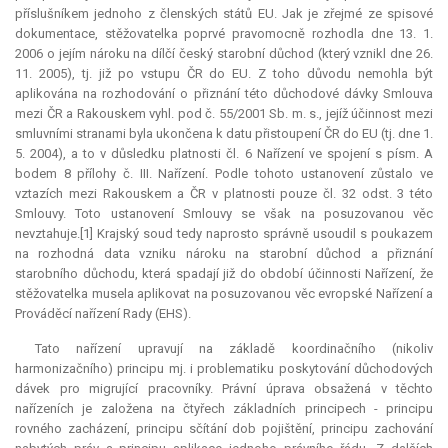
příslušníkem jednoho z členských států EU. Jak je zřejmé ze spisové
dokumentace, stěžovatelka poprvé pravomocně rozhodla dne 13. 1.
2006 o jejím nároku na dílčí český starobní důchod (který vznikl dne 26.
11. 2005), tj. již po vstupu ČR do EU. Z toho důvodu nemohla být
aplikována na rozhodování o přiznání této důchodové dávky Smlouva
mezi ČR a Rakouskem vyhl. pod č. 55/2001 Sb. m. s., jejíž účinnost mezi
smluvními stranami byla ukončena k datu přistoupení ČR do EU (tj. dne 1.
5. 2004), a to v důsledku platnosti čl. 6 Nařízení ve spojení s písm. A
bodem 8 přílohy č. III. Nařízení. Podle tohoto ustanovení zůstalo ve
vztazích mezi Rakouskem a ČR v platnosti pouze čl. 32 odst. 3 této
Smlouvy. Toto ustanovení Smlouvy se však na posuzovanou věc
nevztahuje.[1] Krajský soud tedy naprosto správně usoudil s poukazem
na rozhodná data vzniku nároku na starobní důchod a přiznání
starobního důchodu, která spadají již do období účinnosti Nařízení, že
stěžovatelka musela aplikovat na posuzovanou věc evropské Nařízení a
Prováděcí nařízení Rady (EHS).
Tato nařízení upravují na základě koordinačního (nikoliv
harmonizačního) principu mj. i problematiku poskytování důchodových
dávek pro migrující pracovníky. Právní úprava obsažená v těchto
nařízeních je založena na čtyřech základních principech - principu
rovného zacházení, principu sčítání dob pojištění, principu zachování