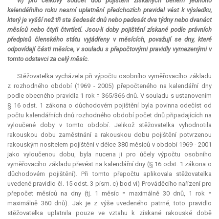
vi) pro celkový součet dob pojištění získaných během jednoho
kalendářního roku nesmí uplatnění předchozích pravidel vést k výsledku,
který je vyšší než tři sta šedesát dnů nebo padesát dva týdny nebo dvanáct
měsíců nebo čtyři čtvrtletí. Jsou-li doby pojištění získané podle právních
předpisů členského státu vyjádřeny v měsících, považují se dny, které
odpovídají části měsíce, v souladu s přepočtovými pravidly vymezenými v
tomto odstavci za celý měsíc.
Stěžovatelka vycházela při výpočtu osobního vyměřovacího základu
z rozhodného období (1969 - 2005) přepočteného na kalendářní dny
podle obecného pravidla 1 rok = 365/366 dnů. V souladu s ustanovením
§ 16 odst. 1 zákona o důchodovém pojištění byla povinna odečíst od
počtu kalendářních dnů rozhodného období počet dnů připadajících na
vyloučené doby v tomto období. Jelikož stěžovatelka vyhodnotila
rakouskou dobu zaměstnání a rakouskou dobu pojištění potvrzenou
rakouským nositelem pojištění v délce 380 měsíců v období 1969 - 2001
jako vyloučenou dobu, byla nucena ji pro účely výpočtu osobního
vyměřovacího základu převést na kalendářní dny (§ 16 odst. 1 zákona o
důchodovém pojištění). Při tomto přepočtu aplikovala stěžovatelka
uvedené pravidlo čl. 15 odst. 3 písm. c) bod vi) Prováděcího nařízení pro
přepočet měsíců na dny (tj. 1 měsíc = maximálně 30 dnů, 1 rok =
maximálně 360 dnů). Jak je z výše uvedeného patrné, toto pravidlo
stěžovatelka uplatnila pouze ve vztahu k získané rakouské době