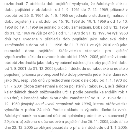
rozhodnutí. Z přehledu dob pojištění vyplynulo, že žalobkyně získala
dobu pojištění v obdobích: od 1. 9. 1961 do 7. 12. 1969, přičemž v
období od 26. 3. 1964 do 1. 8. 1965 se jednalo o studium (tj. náhradní
dobu pojištění) a v období od 15. 10. 1968 do 19. 1. 1969 a od 15. 10.
1968 do 19. 1. 1969 se jednalo o dobu zaměstnání. Doba od 8. 12. 1969
do 31. 12. 1969 ve výši 24 dnů a od 1. 1. 1970 do 31. 12. 1995 ve výši 9360
dnů byla uvedena v přehledu dob pojištění jako rakouská doba
zaměstnání a doba od 1. 1. 1996 do 31. 7. 2001 ve výši 2010 dnů jako
rakouská doba pojištění. Stěžovatelka stanovila pro zjištění
výpočtového základu rozhodné období let 1969 - 2005, přičemž v tomto
období zhodnotila jako doby vyloučené následující doby pojištění: dobu
od 1. 8. 2001 do 31. 12. 2005 (pobírání důchodu od rakouského nositele
pojištění), přičemž pro přepočet této doby převedla jeden kalendářní rok
jako 365, resp. 366 dnů v přechodném roce; dále dobu od 1. 1. 1970 do
31. 7. 2001 (doba zaměstnání a doba pojištění v Rakousku), jejíž délku v
kalendářních dnech stěžovatelka určila podle pravidla kalendářní rok =
360 dnů; a konečně rakouskou dobu zaměstnání od 8. 12. 1969 do 31.
12. 1969
(krajský soud uvedl nesprávně rok 1996)
, kterou stěžovatelka
vyloučila v počtu 24 dnů. Podle dokladu o výpočtu důchodu vznikl
žalobkyni nárok na starobní důchod splněním podmínek v ustanovení §
29 písm. a) zákona o důchodovém pojištění dne 26. 11. 2005, žádostí ze
dne 22. 12. 2005 žalobkyně požádala o přiznání důchodu od 1. 1. 2006.