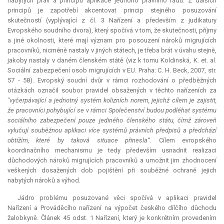
nabytých práv a principu aplikace jednoho právního řádu. Z dalších
principů je zapotřebí akcentovat princip stejného posuzování
skutečností (vyplývající z čl. 3 Nařízení a především z judikatury
Evropského soudního dvora), který spočívá v tom, že skutečnosti, příjmy
a jiné okolnosti, které mají význam pro posouzení nároků migrujících
pracovníků, nicméně nastaly v jiných státech, je třeba brát v úvahu stejně,
jakoby nastaly v daném členském státě (viz k tomu Koldinská, K. et. al.
Sociální zabezpečení osob migrujících v EU. Praha: C. H. Beck, 2007, str.
57 - 58). Evropský soudní dvůr v rámci rozhodování o předběžných
otázkách označil soubor pravidel obsažených v těchto nařízeních za
"vyčerpávající a jednotný systém kolizních norem, jejichž cílem je zajistit,
že pracovníci pohybující se v rámci Společenství budou podléhat systému
sociálního zabezpečení pouze jediného členského státu, čímž zároveň
vylučují souběžnou aplikaci více systémů právních předpisů a předchází
obtížím, které by taková situace přinesla“.
Cílem evropského
koordinačního mechanismu je tedy především usnadnit realizaci
důchodových nároků migrujících pracovníků a umožnit jim zhodnocení
veškerých dosažených dob pojištění při souběžné ochraně jejich
nabytých nároků a výhod.
Jádro problému posuzované věci spočívá v aplikaci pravidel
Nařízení a Prováděcího nařízení na výpočet českého dílčího důchodu
žalobkyně. Článek 45 odst. 1 Nařízení, který je konkrétním provedením