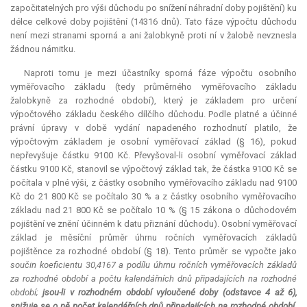
započitatelných pro výši důchodu po snížení náhradní doby pojištění) ku
délce celkové doby pojištění (14316 dnů). Tato fáze výpočtu důchodu
není mezi stranami sporná a ani žalobkyně proti ní v žalobě nevznesla
žádnou námitku.
Naproti tomu je mezi účastníky sporná fáze výpočtu osobního
vyměřovacího základu (tedy průměrného vyměřovacího základu
žalobkyně za rozhodné období), který je základem pro určení
výpočtového základu českého dílčího důchodu. Podle platné a účinné
právní úpravy v době vydání napadeného rozhodnutí platilo, že
výpočtovým základem je osobní vyměřovací základ (§ 16), pokud
nepřevyšuje částku 9100 Kč. Převyšoval-li osobní vyměřovací základ
částku 9100 Kč, stanovil se výpočtový základ tak, že částka 9100 Kč se
počítala v plné výši, z částky osobního vyměřovacího základu nad 9100
Kč do 21 800 Kč se počítalo 30 % a z částky osobního vyměřovacího
základu nad 21 800 Kč se počítalo 10 % (§ 15 zákona o důchodovém
pojištění ve znění účinném k datu přiznání důchodu). Osobní vyměřovací
základ je měsíční průměr úhrnu ročních vyměřovacích základů
pojištěnce za rozhodné období (§ 18). Tento průměr se vypočte jako
součin koeficientu 30,4167 a podílu úhrnu ročních vyměřovacích základů
za rozhodné období a počtu kalendářních dnů připadajících na rozhodné
období;
jsou-li v rozhodném období vyloučené doby (odstavce 4 až 6),
snižuje se o ně počet kalendářních dnů připadajících na rozhodné období.