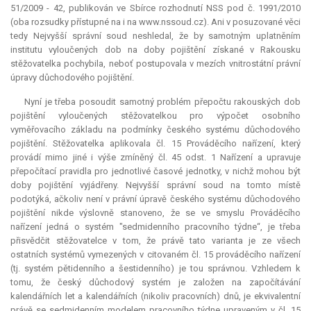
51/2009 - 42, publikován ve Sbírce rozhodnutí NSS pod č. 1991/2010
(oba rozsudky přístupné na i na www.nssoud.cz). Ani v posuzované věci
tedy Nejvyšší správní soud neshledal, že by samotným uplatněním
institutu vyloučených dob na doby pojištění získané v Rakousku
stěžovatelka pochybila, neboť postupovala v mezích vnitrostátní právní
úpravy důchodového pojištění.
Nyní je třeba posoudit samotný problém přepočtu rakouských dob
pojištění vyloučených stěžovatelkou pro výpočet osobního
vyměřovacího základu na podmínky českého systému důchodového
pojištění. Stěžovatelka aplikovala čl. 15 Prováděcího nařízení, který
provádí mimo jiné i výše zmíněný čl. 45 odst. 1 Nařízení a upravuje
přepočítací pravidla pro jednotlivé časové jednotky, v nichž mohou být
doby pojištění vyjádřeny. Nejvyšší správní soud na tomto místě
podotýká, ačkoliv není v právní úpravě českého systému důchodového
pojištění nikde výslovně stanoveno, že se ve smyslu Prováděcího
nařízení jedná o systém "sedmidenního pracovního týdne“, je třeba
přisvědčit stěžovatelce v tom, že právě tato varianta je ze všech
ostatních systémů vymezených v citovaném čl. 15 prováděcího nařízení
(tj. systém pětidenního a šestidenního) je tou správnou. Vzhledem k
tomu, že český důchodový systém je založen na započítávání
kalendářních let a kalendářních (nikoliv pracovních) dnů, je ekvivalentní
právě se sedmidenním modelem pracovního týdne upraveným v čl. 15