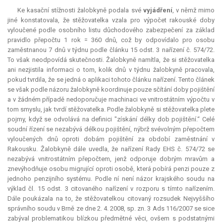
Ke kasační stížnosti žalobkyně podala své
vyjádření
, v němž mimo
jiné konstatovala, že stěžovatelka vzala pro výpočet rakouské doby
vyloučené podle osobního listu důchodového zabezpečení za základ
pravidlo přepočtu 1 rok = 360 dnů, což by odpovídalo pro osobu
zaměstnanou 7 dnů v týdnu podle článku 15 odst. 3 nařízení č. 574/72.
To však neodpovídá skutečnosti. Žalobkyně namítla, že si stěžovatelka
ani nezjistila informaci o tom, kolik dnů v týdnu žalobkyně pracovala,
pokud tvrdila, že se jedná o aplikaci tohoto článku nařízení. Tento článek
se však podle názoru žalobkyně koordinuje pouze sčítání doby pojištění
a v žádném případě nedoporučuje machinaci ve vnitrostátním výpočtu v
tom smyslu, jak tvrdí stěžovatelka. Podle žalobkyně si stěžovatelka plete
pojmy, když se odvolává na definici "získání délky dob pojištění.“ Celé
soudní řízení se nezabývá délkou pojištění, nýbrž svévolným přepočtem
vyloučených dnů oproti dobám pojištění za období zaměstnání v
Rakousku. Žalobkyně dále uvedla, že nařízení Rady EHS č. 574/72 se
nezabývá vnitrostátním přepočtem, jenž odporuje dobrým mravům a
znevýhodňuje osobu migrující oproti osobě, která pobírá penzi pouze z
jednoho penzijního systému. Podle ní není názor krajského soudu na
výklad čl. 15 odst. 3 citovaného nařízení v rozporu s tímto nařízením.
Dále poukázala na to, že stěžovatelkou citovaný rozsudek Nejvyššího
správního soudu v Brně ze dne 2. 4. 2008, sp. zn. 3 Ads 116/2007 se sice
zabýval problematikou blízkou předmětné věci, ovšem s podstatnými