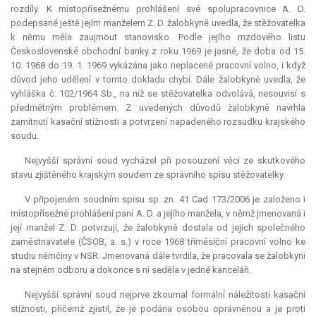
rozdíly. K místopřísežnému prohlášení své spolupracovnice A. D.
podepsané ještě jejím manželem Z. D. žalobkyně uvedla, že stěžovatelka
k němu měla zaujmout stanovisko. Podle jejího mzdového listu
Československé obchodní banky z roku 1969 je jasné, že doba od 15.
10. 1968 do 19. 1. 1969 vykázána jako neplacené pracovní volno, i když
důvod jeho udělení v tomto dokladu chybí. Dále žalobkyně uvedla, že
vyhláška č. 102/1964 Sb., na niž se stěžovatelka odvolává, nesouvisí s
předmětným problémem. Z uvedených důvodů žalobkyně navrhla
zamítnutí kasační stížnosti a potvrzení napadeného rozsudku krajského
soudu.
Nejvyšší správní soud vycházel při posouzení věci ze skutkového
stavu zjištěného krajským soudem ze správního spisu stěžovatelky.
V připojeném soudním spisu sp. zn. 41 Cad 173/2006 je založeno i
místopřísežné prohlášení paní A. D. a jejího manžela, v němž jmenovaná i
její manžel Z. D. potvrzují, že žalobkyně dostala od jejich společného
zaměstnavatele (ČSOB, a. s.) v roce 1968 tříměsíční pracovní volno ke
studiu němčiny v NSR. Jmenovaná dále tvrdila, že pracovala se žalobkyní
na stejném odboru a dokonce s ní seděla v jedné kanceláři.
Nejvyšší správní soud nejprve zkoumal formální náležitosti kasační
stížnosti, přičemž zjistil, že je podána osobou oprávněnou a je proti