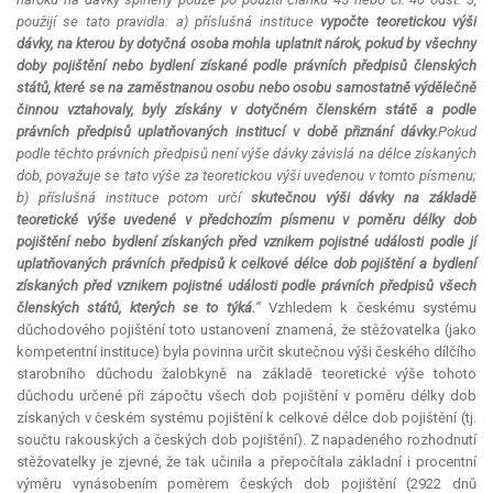
použijí se tato pravidla: a) příslušná instituce
vypočte teoretickou výši
dávky, na kterou by dotyčná osoba mohla uplatnit nárok, pokud by všechny
doby pojištění nebo bydlení získané podle právních předpisů členských
států, které se na zaměstnanou osobu nebo osobu samostatně výdělečně
činnou vztahovaly, byly získány v dotyčném členském státě a podle
právních předpisů uplatňovaných institucí v době přiznání dávky.
Pokud
podle těchto právních předpisů není výše dávky závislá na délce získaných
dob, považuje se tato výše za teoretickou výši uvedenou v tomto písmenu;
b) příslušná instituce potom určí
skutečnou výši dávky na základě
teoretické výše uvedené v předchozím písmenu v poměru délky dob
pojištění nebo bydlení získaných před vznikem pojistné události podle jí
uplatňovaných právních předpisů k celkové délce dob pojištění a bydlení
získaných před vznikem pojistné události podle právních předpisů všech
členských států, kterých se to týká.
“
Vzhledem k českému systému
důchodového pojištění toto ustanovení znamená, že stěžovatelka (jako
kompetentní instituce) byla povinna určit skutečnou výši českého dílčího
starobního důchodu žalobkyně na základě teoretické výše tohoto
důchodu určené při zápočtu všech dob pojištění v poměru délky dob
získaných v českém systému pojištění k celkové délce dob pojištění (tj.
součtu rakouských a českých dob pojištění). Z napadeného rozhodnutí
stěžovatelky je zjevné, že tak učinila a přepočítala základní i procentní
výměru vynásobením poměrem českých dob pojištění (2922 dnů