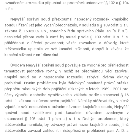
označenému rozsudku přípustná za podmínek ustanovení § 102 a § 104
s. ř. s.
Nejvyšší správní soud přezkoumal napadený rozsudek krajského
soudu i řízení, jež jeho vydání předcházelo, v souladu s § 109 odst. 2 a 3
zákona č. 150/2002 Sb., soudního řádu správního (dále jen "s. ř. s.“),
neshledal přitom vady, k nimž by musel podle § 109 odst. 3 s. ř. s.
přihlédnout z úřední povinnosti; vázán rozsahem a důvody, které
stěžovatelka uplatnila ve své kasační stížnosti, dospěl k závěru, že
kasační stížnost
není důvodná.
Úvodem Nejvyšší správní soud považuje za vhodné pro přehlednost
tematizovat jednotlivé roviny, v nichž se předmětnou věcí zabýval.
Krajský soud se v napadeném rozsudku zabýval dvěma okruhy
problémů. Prvním problémem byla žalobkyní namítaná právní otázka
přepočtu rakouských dob pojištění získaných v letech 1969 - 2001 pro
účely výpočtu osobního vyměřovacího základu podle ustanovení § 16
odst. 1 zákona o důchodovém pojištění. Námitky stěžovatelky, v nichž
vyjadřuje svůj nesouhlas s právním názorem krajského soudu, Nejvyšší
správní soud kvalifikoval pod kasačním důvodem uvedeným v
ustanovení § 103 odst. 1 písm. a) s. ř. s. Druhým problémem, který
stěžovatelka namítala, byl závazný právní názor krajského soudu, jímž
stěžovatelku zavázal zohlednit místopřísežné prohlášení paní A. D. a