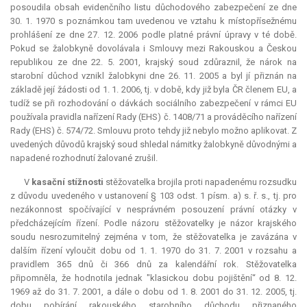
posoudila obsah evidenčního listu důchodového zabezpečení ze dne
30. 1. 1970 s poznámkou tam uvedenou ve vztahu k místopřísežnému
prohlášení ze dne 27. 12. 2006 podle platné právní úpravy v té době.
Pokud se žalobkyně dovolávala i Smlouvy mezi Rakouskou a Českou
republikou ze dne 22. 5. 2001, krajský soud zdůraznil, že nárok na
starobní důchod vznikl žalobkyni dne 26. 11. 2005 a byl jí přiznán na
základě její žádosti od 1. 1. 2006, tj. v době, kdy již byla ČR členem EU, a
tudíž se při rozhodování o dávkách sociálního zabezpečení v rámci EU
používala pravidla nařízení Rady (EHS) č. 1408/71 a prováděcího nařízení
Rady (EHS) č. 574/72. Smlouvu proto tehdy již nebylo možno aplikovat. Z
uvedených důvodů krajský soud shledal námitky žalobkyně důvodnými a
napadené rozhodnutí žalované zrušil.
V
kasační stížnosti
stěžovatelka brojila proti napadenému rozsudku
z důvodu uvedeného v ustanovení § 103 odst. 1 písm. a) s. ř. s., tj. pro
nezákonnost spočívající v nesprávném posouzení právní otázky v
předcházejícím řízení. Podle názoru stěžovatelky je názor krajského
soudu nesrozumitelný zejména v tom, že stěžovatelka je zavázána v
dalším řízení vyloučit dobu od 1. 1. 1970 do 31. 7. 2001 v rozsahu a
pravidlem 365 dnů či 366 dnů za kalendářní rok. Stěžovatelka
připomněla, že hodnotila jednak "klasickou dobu pojištění“ od 8. 12.
1969 až do 31. 7. 2001, a dále o dobu od 1. 8. 2001 do 31. 12. 2005, tj.
dobu pobírání rakouského starobního důchodu přiznaného