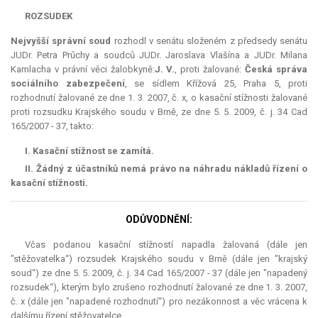
ROZSUDEK
Nejvyšší správní soud
rozhodl v senátu složeném z předsedy senátu
JUDr. Petra Průchy a soudců JUDr. Jaroslava Vlašína a JUDr. Milana
Kamlacha v právní věci žalobkyně:
J. V.
, proti žalované:
Česká správa
sociálního zabezpečení
, se sídlem Křížová 25, Praha 5, proti
rozhodnutí žalované ze dne 1. 3. 2007, č. x, o kasační stížnosti žalované
proti rozsudku Krajského soudu v Brně, ze dne 5. 5. 2009, č. j. 34 Cad
165/2007 - 37, takto:
I.
Kasační stížnost
se zamítá.
II.
Žádný z účastníků
nemá
právo na náhradu nákladů řízení o
kasační stížnosti.
ODŮVODNĚNÍ:
Včas podanou kasační stížností napadla žalovaná (dále jen
"stěžovatelka“) rozsudek Krajského soudu v Brně (dále jen "krajský
soud“) ze dne 5. 5. 2009, č. j. 34 Cad 165/2007 - 37 (dále jen "napadený
rozsudek“), kterým bylo zrušeno rozhodnutí žalované ze dne 1. 3. 2007,
č. x (dále jen "napadené rozhodnutí“) pro nezákonnost a věc vrácena k
dalšímu řízení stěžovatelce.