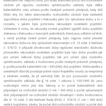
kalendářní rok. Naproti tomu, pro účely stanovení počtu dní rozhodného
období při výpočtu osobního vyměřovacího základu byla délka
kalendářního roku určena podle českých právních předpisů, tedy 365
(366) dny. Do takto stanoveného rozhodného období byla následně
započítána doba pojištění v Rakousku jako tzv. vyloučená doba, a to v
rozsahu, v jakém byla potvrzena rakouským nositelem pojištění.
Vzhledem k tomu, že rakouský nositel pojištění vyjádřil dobu pojištění
získanou v Rakousku v časových jednotkách, které jsou odlišné od těch,
s nimiž počítají české právní předpisy, bylo nejprve nutné převést
rakouskou dobu na dny způsobem stanoveným v čl. 15 odst. 3 Nařízení
č. 574/72. V případě zhodnocení doby vyplácení starobního důchodu
přiznaného rakouským nositelem pojištění byla tato doba použita jak
pro určení celkové doby pojištění, tak pro určení výše osobního
vyměřovacího základu a hodnocena podle českých právních předpisů,
tj. podle pravidla kalendářní rok = 365 (366) dnů pojištění. Stěžovatelka z
uvedených důvodů považuje právní názor krajského soudu za nesprávný
a závěrem uvedla, že již samotný fakt, že pro posouzení osobního
vyměřovacího základu dle § 16 odst. 1 zákona č. 155/1995 Sb. jsou
rozhodující mimo jiné dva faktory, a to počet kalendářních dnů
připadající na rozhodné období (1 rok = 365 dnů) a počet vyloučených
dob připadajících na rozhodné období obsahující i dobu hodnocenou
dle čl. 15 odst. 3 dle Nařízení Rady (EHS) č. 574/72 (1 rok = 360 dnů)
vede k logickému závěru, že počet dnů rozhodného období a počet dnů