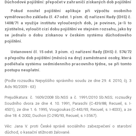
Důchodové pojištění: přepočet v zahraničí získaných dob pojištění
Pokud nositel pojištění aplikuje při výpočtu osobního
vyměřovacího základu čl. 47 odst. 1 písm. d) nařízení Rady (EHS) č.
1408/71 a využije institutu vyloučených dob, je povinen, je-li to
zjistitelné, vyloučit cizí dobu pojištění ve stejném rozsahu, jako by
se jednalo o dobu získanou v českém systému důchodového
pojištění.
Ustanovení čl. 15 odst. 3 písm. c) nařízení Rady (EHS) č. 574/72
o přepočtu dob pojištění (měsíců na dny) zaměstnané osoby, která
podléhala systému sedmidenního pracovního týdne, se při tomto
postupu neuplatní.
(Podle rozsudku Nejvyššího správního soudu ze dne 29. 4. 2010, čj. 3
Ads 90/2009 - 63)
Prejudikatura: č. 1609/2008 Sb.NSS a č. 1991/2010 Sb.NSS; rozsudky
Soudního dvora ze dne 4. 10. 1991, Paraschi (C-439/88, Recueil, s. I-
4501), ze dne 1. 6. 1995, Vougioukas (C-443/93, Recueil, s. I-4033), a ze
dne 18. 4. 2002, Duchon (C-290/93, Recueil, s. I-3567).
Věc: Jana V. proti České správě sociálního zabezpečení o starobní
důchod, o kasační stížnosti žalované.