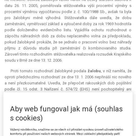
datu 26. 11. 2005, poměřovala stěžovatelka výši procentní výměry s
procentní výměrou vypočítanou podle z. č. 100/1988 Sb., avšak ta byla
pro žalobkyni méně výhodná. Stěžovatelka dále uvedla, že dobu
zaměstnání, vyměřovací základ a vyloučené doby za rok 1969 hodnotila
podle doloženého evidenčního listu. Vyjádřila ochotu rozhodnout o
zápočtu náhradních dob za dobu neplaceného volna za předpokladu,
pokud žalobkyně prokáže, že se jednalo o pracovní volno bez náhrady
příjmu z důvodu studia při zaměstnání či kombinovaného studia.
Zároveň tímto rozhodnutím stěžovatelka realizovala rozsudek Krajského
soudu v Brně ze dne 13. 12. 2006.
Proti tomuto rozhodnutí žalobkyně podala
žalobu
, v níž namítla, že
oproti předchozímu rozhodnutí ze dne 13. 1. 2006 nepřináší nic nového
a není přezkoumatelné. Uvedla, že přepočet rakouských dob pojištění
podle čl. 15 odst. 3 Nařízení č. 574/72 (EHS) není pochopitelný ani
přezkoumatelný, pokud stěžovatelka jednou užívá pro 1 rok přepočet
360 dnů a na druhé straně 365/366 dnů. Tímto přepočtem žalobkyni
Aby web fungoval jak má (souhlas
vznikl
deficit
165 dnů. Žalobkyně přitom odkázala na právní úpravu
obsaženou ve Smlouvě mezi Rakouskem a Českou republikou (vyhl. pod
s cookies)
č. 55/2001 Sb. m. s., dále jen "Smlouva“), zejména na čl. 5 bod 1, podle
něhož nesměly být důchody kráceny proto, že oprávněná osoba bydlela
Vážený návštěvníku, snažíme se ze všech sil přinášet vysokou úroveň uživatelského
na území druhého smluvního státu. Dále namítla, že v napadeném
komfortu při používání našich webových stránek. Mezi základní předpoklady patří