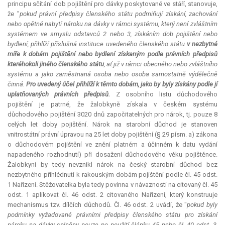
principu sčítání dob pojištění pro dávky poskytované ve stáří, stanovuje,
že "
pokud právní předpisy členského státu podmiňují získání, zachování
nebo opětné nabytí nároku na dávky v rámci systému, který není zvláštním
systémem ve smyslu odstavců 2 nebo 3, získáním dob pojištění nebo
bydlení, přihlíží příslušná instituce uvedeného členského státu
v nezbytné
míře k dobám pojištění nebo bydlení získaným podle právních předpisů
kteréhokoli jiného členského státu
, ať již v rámci obecného nebo zvláštního
systému a jako zaměstnaná osoba nebo osoba samostatně výdělečně
činná.
Pro uvedený účel přihlíží k těmto dobám, jako by byly získány podle jí
uplatňovaných právních předpisů.
Z osobního listu důchodového
pojištění je patrné, že žalobkyně získala v českém systému
důchodového pojištění 3020 dnů započitatelných pro nárok, tj. pouze 8
celých let doby pojištění. Nárok na starobní důchod je stanoven
vnitrostátní právní úpravou na 25 let doby pojištění (§ 29 písm. a) zákona
o důchodovém pojištění ve znění platném a účinném k datu vydání
napadeného rozhodnutí) při dosažení důchodového věku pojištěnce.
Žalobkyni by tedy nevznikl nárok na český starobní důchod bez
nezbytného přihlédnutí k rakouským dobám pojištění podle čl. 45 odst.
1 Nařízení. Stěžovatelka byla tedy povinna v návaznosti na citovaný čl. 45
odst. 1 aplikovat čl. 46 odst. 2 citovaného Nařízení, který konstruuje
mechanismus tzv. dílčích důchodů. Čl. 46 odst. 2 uvádí, že "
pokud byly
podmínky vyžadované právními předpisy členského státu pro získání
nároku na dávky splněny pouze po použití článku 45 nebo čl. 40 odst. 3,