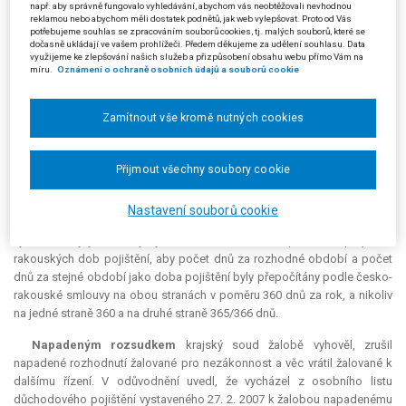
rozhodnutí se znovu neobjevil celkový počet 13 514 kalendářních dnů.
např. aby správně fungovalo vyhledávání, abychom vás neobtěžovali nevhodnou
reklamou nebo abychom měli dostatek podnětů, jak web vylepšovat. Proto od Vás
Poukázala též na nejasnosti ve výpočtu základní výměry důchodu, který
potřebujeme souhlas se zpracováním souborů cookies, tj. malých souborů, které se
podle jejího názoru odporoval česko-rakouské smlouvě. Zdůraznila, že
dočasně ukládají ve vašem prohlížeči. Předem děkujeme za udělení souhlasu. Data
využijeme ke zlepšování našich služeb a přizpůsobení obsahu webu přímo Vám na
její doby pojištění se od roku 2005, kdy požádala o přiznání českého
míru.
Oznámení o ochraně osobních údajů a souborů cookie
starobního důchodu, vůbec nezměnily, avšak přesto výpočet v roce 2005
pracoval s jinými délkami doby pojištění než výpočet v roce 2006, který
napadené rozhodnutí v podstatě převzalo. Rozdíl mezi počtem dnů
Zamítnout vše kromě nutných cookies
rozhodného období a vyloučenými dny (499 dnů) není správný. Ohledně
doby pojištění od 15. 10. 1968 do 19. 1. 1969 (tzn. doba neplaceného
studijního volna) žalobkyně poukázala na místopřísežné prohlášení
Přijmout všechny soubory cookie
bývalé kolegyně (A. D.) a jejího manžela, přičemž upozornila na
ustanovení § 12 odst. 7 písm. b) vyhl. č. 149/1988 Sb. Z uvedených
Nastavení souborů cookie
důvodů žalobkyně navrhla, aby tyto doby byly stěžovatelkou
vyhodnoceny jako doby vyloučené a ve vztahu k problému přepočtu
rakouských dob pojištění, aby počet dnů za rozhodné období a počet
dnů za stejné období jako doba pojištění byly přepočítány podle česko-
rakouské smlouvy na obou stranách v poměru 360 dnů za rok, a nikoliv
na jedné straně 360 a na druhé straně 365/366 dnů.
Napadeným rozsudkem
krajský soud žalobě vyhověl, zrušil
napadené rozhodnutí žalované pro nezákonnost a věc vrátil žalované k
dalšímu řízení. V odůvodnění uvedl, že vycházel z osobního listu
důchodového pojištění vystaveného 27. 2. 2007 k žalobou napadenému