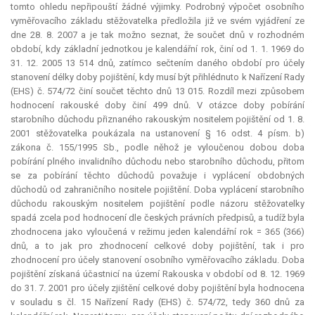
tomto ohledu nepřipouští žádné výjimky. Podrobný výpočet osobního
vyměřovacího základu stěžovatelka předložila již ve svém vyjádření ze
dne 28. 8. 2007 a je tak možno seznat, že součet dnů v rozhodném
období, kdy základní jednotkou je kalendářní rok, činí od 1. 1. 1969 do
31. 12. 2005 13 514 dnů, zatímco sečtením daného období pro účely
stanovení délky doby pojištění, kdy musí být přihlédnuto k Nařízení Rady
(EHS) č. 574/72 činí součet těchto dnů 13 015. Rozdíl mezi způsobem
hodnocení rakouské doby činí 499 dnů. V otázce doby pobírání
starobního důchodu přiznaného rakouským nositelem pojištění od 1. 8.
2001 stěžovatelka poukázala na ustanovení § 16 odst. 4 písm. b)
zákona č. 155/1995 Sb., podle něhož je vyloučenou dobou doba
pobírání plného invalidního důchodu nebo starobního důchodu, přitom
se za pobírání těchto důchodů považuje i vyplácení obdobných
důchodů od zahraničního nositele pojištění. Doba vyplácení starobního
důchodu rakouským nositelem pojištění podle názoru stěžovatelky
spadá zcela pod hodnocení dle českých právních předpisů, a tudíž byla
zhodnocena jako vyloučená v režimu jeden kalendářní rok = 365 (366)
dnů, a to jak pro zhodnocení celkové doby pojištění, tak i pro
zhodnocení pro účely stanovení osobního vyměřovacího základu. Doba
pojištění získaná účastnicí na území Rakouska v období od 8. 12. 1969
do 31. 7. 2001 pro účely zjištění celkové doby pojištění byla hodnocena
v souladu s čl. 15 Nařízení Rady (EHS) č. 574/72, tedy 360 dnů za