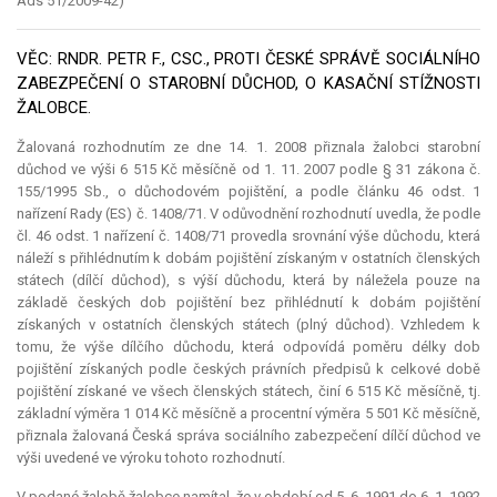
Ads 51/2009-42)
VĚC: RNDR. PETR F., CSC., PROTI ČESKÉ SPRÁVĚ SOCIÁLNÍHO
ZABEZPEČENÍ O STAROBNÍ DŮCHOD, O KASAČNÍ STÍŽNOSTI
ŽALOBCE.
Žalovaná rozhodnutím ze dne 14. 1. 2008 přiznala žalobci starobní
důchod ve výši 6 515 Kč měsíčně od 1. 11. 2007 podle § 31 zákona č.
155/1995 Sb., o důchodovém pojištění, a podle článku 46 odst. 1
nařízení Rady (ES) č. 1408/71. V odůvodnění rozhodnutí uvedla, že podle
čl. 46 odst. 1 nařízení č. 1408/71 provedla srovnání výše důchodu, která
náleží s přihlédnutím k dobám pojištění získaným v ostatních členských
státech (dílčí důchod), s výší důchodu, která by náležela pouze na
základě českých dob pojištění bez přihlédnutí k dobám pojištění
získaných v ostatních členských státech (plný důchod). Vzhledem k
tomu, že výše dílčího důchodu, která odpovídá poměru délky dob
pojištění získaných podle českých právních předpisů k celkové době
pojištění získané ve všech členských státech, činí 6 515 Kč měsíčně, tj.
základní výměra 1 014 Kč měsíčně a procentní výměra 5 501 Kč měsíčně,
přiznala žalovaná Česká správa sociálního zabezpečení dílčí důchod ve
výši uvedené ve výroku tohoto rozhodnutí.
V podané žalobě žalobce namítal, že v období od 5. 6. 1991 do 6. 1. 1992