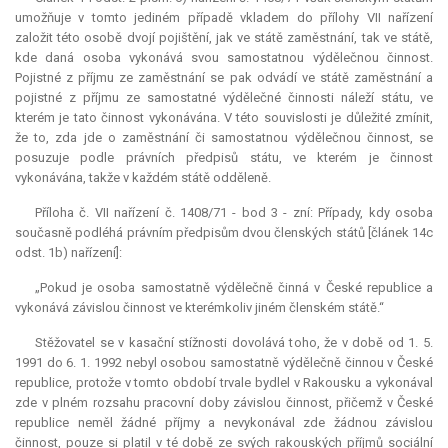
umožňuje v tomto jediném případě vkladem do přílohy VII nařízení
založit této osobě dvojí pojištění, jak ve státě zaměstnání, tak ve státě,
kde daná osoba vykonává svou samostatnou výdělečnou činnost.
Pojistné z příjmu ze zaměstnání se pak odvádí ve státě zaměstnání a
pojistné z příjmu ze samostatné výdělečné činnosti náleží státu, ve
kterém je tato činnost vykonávána. V této souvislosti je důležité zmínit,
že to, zda jde o zaměstnání či samostatnou výdělečnou činnost, se
posuzuje podle právních předpisů státu, ve kterém je činnost
vykonávána, takže v každém státě odděleně.
Příloha č. VII nařízení č. 1408/71 - bod 3 - zní: Případy, kdy osoba
současně podléhá právním předpisům dvou členských států [článek 14c
odst. 1b) nařízení]:
„Pokud je osoba samostatně výdělečně činná v České republice a
vykonává závislou činnost ve kterémkoliv jiném členském státě.“
Stěžovatel se v kasační stížnosti dovolává toho, že v době od 1. 5.
1991 do 6. 1. 1992 nebyl osobou samostatně výdělečně činnou v České
republice, protože v tomto období trvale bydlel v Rakousku a vykonával
zde v plném rozsahu pracovní doby závislou činnost, přičemž v České
republice neměl žádné příjmy a nevykonával zde žádnou závislou
činnost, pouze si platil v té době ze svých rakouských příjmů sociální