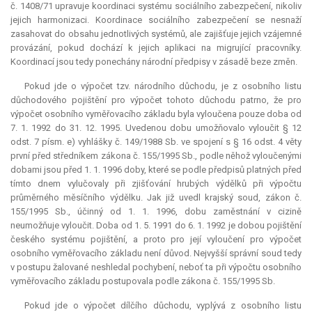
č. 1408/71 upravuje koordinaci systému sociálního zabezpečení, nikoliv
jejich harmonizaci. Koordinace sociálního zabezpečení se nesnaží
zasahovat do obsahu jednotlivých systémů, ale zajišťuje jejich vzájemné
provázání, pokud dochází k jejich aplikaci na migrující pracovníky.
Koordinací jsou tedy ponechány národní předpisy v zásadě beze změn.
Pokud jde o výpočet tzv. národního důchodu, je z osobního listu
důchodového pojištění pro výpočet tohoto důchodu patrno, že pro
výpočet osobního vyměřovacího základu byla vyloučena pouze doba od
7. 1. 1992 do 31. 12. 1995. Uvedenou dobu umožňovalo vyloučit § 12
odst. 7 písm. e) vyhlášky č. 149/1988 Sb. ve spojení s § 16 odst. 4 věty
první před středníkem zákona č. 155/1995 Sb., podle něhož vyloučenými
dobami jsou před 1. 1. 1996 doby, které se podle předpisů platných před
tímto dnem vylučovaly při zjišťování hrubých výdělků při výpočtu
průměrného měsíčního výdělku. Jak již uvedl krajský soud, zákon č.
155/1995 Sb., účinný od 1. 1. 1996, dobu zaměstnání v cizině
neumožňuje vyloučit. Doba od 1. 5. 1991 do 6. 1. 1992 je dobou pojištění
českého systému pojištění, a proto pro její vyloučení pro výpočet
osobního vyměřovacího základu není důvod. Nejvyšší správní soud tedy
v postupu žalované neshledal pochybení, neboť ta při výpočtu osobního
vyměřovacího základu postupovala podle zákona č. 155/1995 Sb.
Pokud jde o výpočet dílčího důchodu, vyplývá z osobního listu