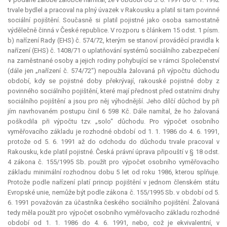
trvale bydlel a pracoval na plný úvazek v Rakousku a platil si tam povinné
sociální pojištění. Současně si platil pojistné jako osoba samostatně
výdělečně činná v České republice. V rozporu s článkem 15 odst. 1 písm.
b) nařízení Rady (EHS) č. 574/72, kterým se stanoví prováděcí pravidla k
nařízení (EHS) č. 1408/71 o uplatňování systémů sociálního zabezpečení
na zaměstnané osoby a jejich rodiny pohybující se v rámci Společenství
(dále jen „nařízení č. 574/72“) nepoužila žalovaná při výpočtu důchodu
období, kdy se pojistné doby překrývají, rakouské pojistné doby z
povinného sociálního pojištění, které mají přednost před ostatními druhy
sociálního pojištění a jsou pro něj výhodnější. Jeho dílčí důchod by při
jím navrhovaném postupu činil 6 598 Kč. Dále namítal, že ho žalovaná
poškodila při výpočtu tzv. „solo“ důchodu. Pro výpočet osobního
vyměřovacího základu je rozhodné období od 1. 1. 1986 do 4. 6. 1991,
protože od 5. 6. 1991 až do odchodu do důchodu trvale pracoval v
Rakousku, kde platil pojistné. Česká právní úprava připouští v § 18 odst.
4 zákona č. 155/1995 Sb. použít pro výpočet osobního vyměřovacího
základu minimální rozhodnou dobu 5 let od roku 1986, kterou splňuje.
Protože podle nařízení platí princip pojištění v jednom členském státu
Evropské unie, nemůže být podle zákona č. 155/1995 Sb. v období od 5.
6. 1991 považován za účastníka českého sociálního pojištění. Žalovaná
tedy měla použít pro výpočet osobního vyměřovacího základu rozhodné
období od 1. 1. 1986 do 4. 6. 1991, nebo, což je ekvivalentní, v