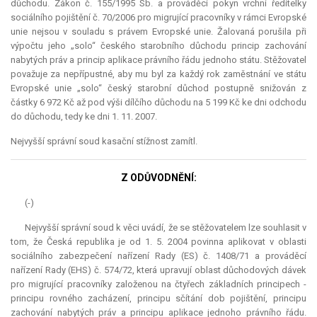
důchodu. Zákon č. 155/1995 Sb. a prováděcí pokyn vrchní ředitelky
sociálního pojištění č. 70/2006 pro migrující pracovníky v rámci Evropské
unie nejsou v souladu s právem Evropské unie. Žalovaná porušila při
výpočtu jeho „solo“ českého starobního důchodu princip zachování
nabytých práv a princip aplikace právního řádu jednoho státu. Stěžovatel
považuje za nepřípustné, aby mu byl za každý rok zaměstnání ve státu
Evropské unie „solo“ český starobní důchod postupně snižován z
částky 6 972 Kč až pod výši dílčího důchodu na 5 199 Kč ke dni odchodu
do důchodu, tedy ke dni 1. 11. 2007.
Nejvyšší správní soud kasační stížnost zamítl.
Z ODŮVODNĚNÍ:
(-)
Nejvyšší správní soud k věci uvádí, že se stěžovatelem lze souhlasit v
tom, že Česká republika je od 1. 5. 2004 povinna aplikovat v oblasti
sociálního zabezpečení nařízení Rady (ES) č. 1408/71 a prováděcí
nařízení Rady (EHS) č. 574/72, která upravují oblast důchodových dávek
pro migrující pracovníky založenou na čtyřech základních principech -
principu rovného zacházení, principu sčítání dob pojištění, principu
zachování nabytých práv a principu aplikace jednoho právního řádu.