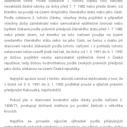
výdělečně činné. Podle odstavce 1. tohoto článku toto nařízení
nezakládá žádné nároky za doby před 1. 7. 1982 nebo přede dnem, od
kterého se použijí na území dotyčného členského státu nebo jeho části.
Podle odstavce 2. tohoto článku, všechny doby pojištění a případně
všechny doby zaměstnání nebo samostatné výdělečné činnosti nebo
bydlení získané podle právních předpisů členského státu před 1. 7. 1982
nebo přede dnem, od kterého se toto nařízení použije na území
uvedeného členského státu nebo na jeho části, se berou v úvahu při
stanovení nároků získaných podle tohoto nařízení. I z pohledu tohoto
ustanovení nelze uzavřít jinak než tak, že doba od 1. 5. 1991 do 6. 1. 1992
je dobou pojištění osoby samostatně výdělečně činné v České
republice, tedy dobou hodnotitelnou podle českých právních předpisů
jako dobu získanou na území České republiky.
Nejvyšší správní soud z těchto důvodů námitce stěžovatele o tom, že
v době od 5. 6. 1991 do 6. 1. 1992 podléhal pouze a výlučně právním
předpisům Rakouska, nepřisvědčil.
Pokud jde o stanovení konkrétní výše dávky podle nařízení č.
1408/71, postupují dotčené instituce po podání žádosti v několika
krocích.
Nejdříve se provede výpočet výhradně podle příslušných
vnitrostátních právních předpisů a nevezmou se přitom v úvahu doby