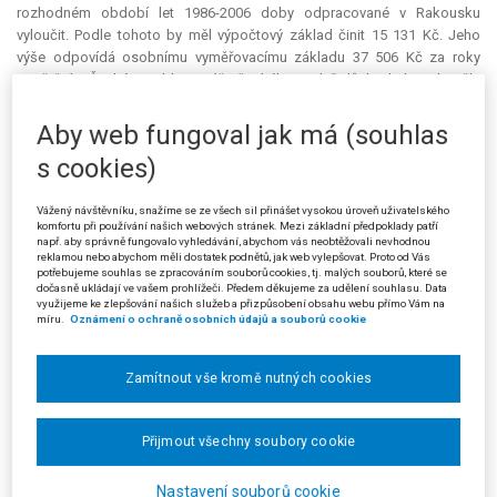
rozhodném období let 1986-2006 doby odpracované v Rakousku
vyloučit. Podle tohoto by měl výpočtový základ činit 15 131 Kč. Jeho
výše odpovídá osobnímu vyměřovacímu základu 37 506 Kč za roky
pojištění v České republice. Výše českého „solo“ důchodu by tak měla
činit 6 972 Kč měsíčně. Podáním ze dne 27. 3. 2008 žalobce namítal, že
se žalovaná ve vyjádření k žalobě nevyjádřila k otázce, proč při výpočtu
Aby web fungoval jak má (souhlas
českého důchodu nevyloučila doby pojištění získané na území
s cookies)
Rakouska. Na základě právních norem Evropské unie musí být při použití
obou pravidel (dílčí a „solo“) výpočet osobního vyměřovacího základu
Vážený návštěvníku, snažíme se ze všech sil přinášet vysokou úroveň uživatelského
stejný, rozdíl spočívá pouze v jeho následném použití.
komfortu při používání našich webových stránek. Mezi základní předpoklady patří
např. aby správně fungovalo vyhledávání, abychom vás neobtěžovali nevhodnou
Krajský soud v Brně rozsudkem ze dne 22. 1. 2009, čj. 34 Cad 25/2008-
reklamou nebo abychom měli dostatek podnětů, jak web vylepšovat. Proto od Vás
24, žalobu zamítl. K první námitce žalobce soud uvedl, že žalovaná dobu
potřebujeme souhlas se zpracováním souborů cookies, tj. malých souborů, které se
dočasně ukládají ve vašem prohlížeči. Předem děkujeme za udělení souhlasu. Data
od 5. 6. 1991 do 6. 1. 1992 zhodnotila správně jako dobu pojištění podle
využijeme ke zlepšování našich služeb a přizpůsobení obsahu webu přímo Vám na
českých předpisů. Žalobci vznikl nárok na „solo“ důchod, poněvadž
míru.
Oznámení o ochraně osobních údajů a souborů cookie
získal na území České republiky 29 roků pojištění, respektive, po snížení
náhradních dob pojištění, 28 roků pojištění, čímž splnil jednu z
Zamítnout vše kromě nutných cookies
podmínek nároku na starobní důchod v § 29 zákona stran potřebné
doby pojištění. Proto při výpočtu „solo“ starobního důchodu žalovaná v
plném rozsahu aplikovala české právní předpisy. Byl-li žalobce pojištěn v
Přijmout všechny soubory cookie
České republice v době od 5. 6. 1991 do 6. 1. 1992 jako osoba
samostatně výdělečně činná, není právního předpisu, podle kterého
Nastavení souborů cookie
nelze tuto dobu hodnotit jako českou dobu pojištění, i když byl žalobce