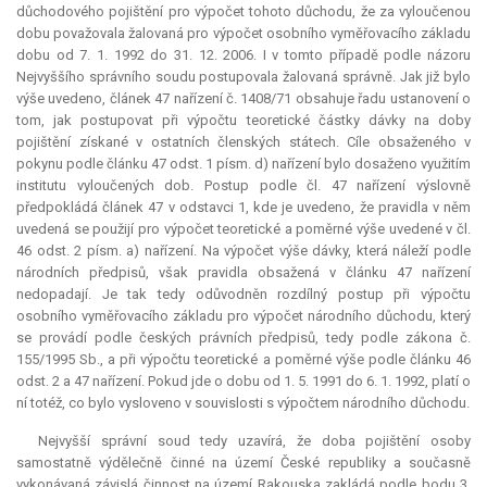
důchodového pojištění pro výpočet tohoto důchodu, že za vyloučenou
dobu považovala žalovaná pro výpočet osobního vyměřovacího základu
dobu od 7. 1. 1992 do 31. 12. 2006. I v tomto případě podle názoru
Nejvyššího správního soudu postupovala žalovaná správně. Jak již bylo
výše uvedeno, článek 47 nařízení č. 1408/71 obsahuje řadu ustanovení o
tom, jak postupovat při výpočtu teoretické částky dávky na doby
pojištění získané v ostatních členských státech. Cíle obsaženého v
pokynu podle článku 47 odst. 1 písm. d) nařízení bylo dosaženo využitím
institutu vyloučených dob. Postup podle čl. 47 nařízení výslovně
předpokládá článek 47 v odstavci 1, kde je uvedeno, že pravidla v něm
uvedená se použijí pro výpočet teoretické a poměrné výše uvedené v čl.
46 odst. 2 písm. a) nařízení. Na výpočet výše dávky, která náleží podle
národních předpisů, však pravidla obsažená v článku 47 nařízení
nedopadají. Je tak tedy odůvodněn rozdílný postup při výpočtu
osobního vyměřovacího základu pro výpočet národního důchodu, který
se provádí podle českých právních předpisů, tedy podle zákona č.
155/1995 Sb., a při výpočtu teoretické a poměrné výše podle článku 46
odst. 2 a 47 nařízení. Pokud jde o dobu od 1. 5. 1991 do 6. 1. 1992, platí o
ní totéž, co bylo vysloveno v souvislosti s výpočtem národního důchodu.
Nejvyšší správní soud tedy uzavírá, že doba pojištění osoby
samostatně výdělečně činné na území České republiky a současně
vykonávaná závislá činnost na území Rakouska zakládá podle bodu 3.