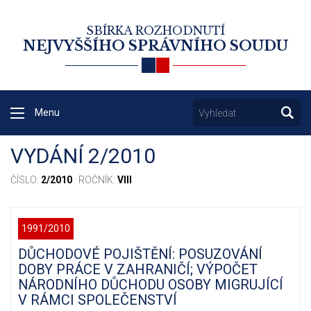
SBÍRKA ROZHODNUTÍ
NEJVYŠŠÍHO SPRÁVNÍHO SOUDU
Menu
VYDÁNÍ 2/2010
ČÍSLO:
2/2010
· ROČNÍK:
VIII
1991/2010
DŮCHODOVÉ POJIŠTĚNÍ: POSUZOVÁNÍ
DOBY PRÁCE V ZAHRANIČÍ; VÝPOČET
NÁRODNÍHO DŮCHODU OSOBY MIGRUJÍCÍ
V RÁMCI SPOLEČENSTVÍ