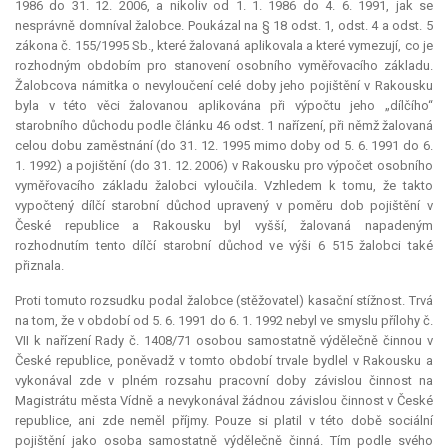
1986 do 31. 12. 2006, a nikoliv od 1. 1. 1986 do 4. 6. 1991, jak se
nesprávně domníval žalobce. Poukázal na § 18 odst. 1, odst. 4 a odst. 5
zákona č. 155/1995 Sb., které žalovaná aplikovala a které vymezují, co je
rozhodným obdobím pro stanovení osobního vyměřovacího základu.
Žalobcova námitka o nevyloučení celé doby jeho pojištění v Rakousku
byla v této věci žalovanou aplikována při výpočtu jeho „dílčího“
starobního důchodu podle článku 46 odst. 1 nařízení, při němž žalovaná
celou dobu zaměstnání (do 31. 12. 1995 mimo doby od 5. 6. 1991 do 6.
1. 1992) a pojištění (do 31. 12. 2006) v Rakousku pro výpočet osobního
vyměřovacího základu žalobci vyloučila. Vzhledem k tomu, že takto
vypočtený dílčí starobní důchod upravený v poměru dob pojištění v
České republice a Rakousku byl vyšší, žalovaná napadeným
rozhodnutím tento dílčí starobní důchod ve výši 6 515 žalobci také
přiznala.
Proti tomuto rozsudku podal žalobce (stěžovatel) kasační stížnost. Trvá
na tom, že v období od 5. 6. 1991 do 6. 1. 1992 nebyl ve smyslu přílohy č.
VII k nařízení Rady č. 1408/71 osobou samostatně výdělečně činnou v
České republice, poněvadž v tomto období trvale bydlel v Rakousku a
vykonával zde v plném rozsahu pracovní doby závislou činnost na
Magistrátu města Vídně a nevykonával žádnou závislou činnost v České
republice, ani zde neměl příjmy. Pouze si platil v této době sociální
pojištění jako osoba samostatně výdělečně činná. Tím podle svého