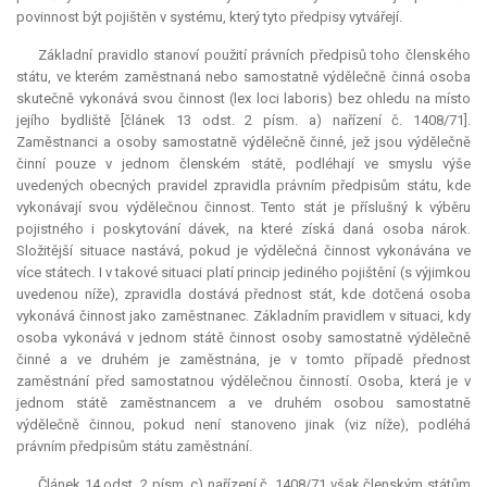
povinnost být pojištěn v systému, který tyto předpisy vytvářejí.
Základní pravidlo stanoví použití právních předpisů toho členského
státu, ve kterém zaměstnaná nebo samostatně výdělečně činná osoba
skutečně vykonává svou činnost (
lex loci laboris
) bez ohledu na místo
jejího bydliště [článek 13 odst. 2 písm. a) nařízení č. 1408/71].
Zaměstnanci a osoby samostatně výdělečně činné, jež jsou výdělečně
činní pouze v jednom členském státě, podléhají ve smyslu výše
uvedených obecných pravidel zpravidla právním předpisům státu, kde
vykonávají svou výdělečnou činnost. Tento stát je příslušný k výběru
pojistného i poskytování dávek, na které získá daná osoba nárok.
Složitější situace nastává, pokud je výdělečná činnost vykonávána ve
více státech. I v takové situaci platí princip jediného pojištění (s výjimkou
uvedenou níže), zpravidla dostává přednost stát, kde dotčená osoba
vykonává činnost jako zaměstnanec. Základním pravidlem v situaci, kdy
osoba vykonává v jednom státě činnost osoby samostatně výdělečně
činné a ve druhém je zaměstnána, je v tomto případě přednost
zaměstnání před samostatnou výdělečnou činností. Osoba, která je v
jednom státě zaměstnancem a ve druhém osobou samostatně
výdělečně činnou, pokud není stanoveno jinak (viz níže), podléhá
právním předpisům státu zaměstnání.
Článek 14 odst. 2 písm. c) nařízení č. 1408/71 však členským státům