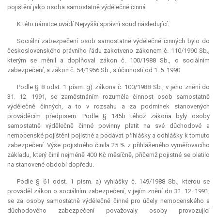
pojištění jako osoba samostatně výdělečně činná.
K této námitce uvádí Nejvyšší správní soud následující:
Sociální zabezpečení osob samostatně výdělečně činných bylo do
československého právního řádu zakotveno zákonem č. 110/1990 Sb.,
kterým se měnil a doplňoval zákon č. 100/1988 Sb., o sociálním
zabezpečení, a zákon č. 54/1956 Sb., s účinností od 1. 5. 1990.
Podle § 8 odst. 1 písm. g) zákona č. 100/1988 Sb., v jeho znění do
31. 12. 1991, se zaměstnáním rozuměla činnost osob samostatně
výdělečně činných, a to v rozsahu a za podmínek stanovených
prováděcím předpisem. Podle § 145b téhož zákona byly osoby
samostatně výdělečně činné povinny platit na své důchodové a
nemocenské pojištění pojistné a podávat přihlášky a odhlášky k tomuto
zabezpečení. Výše pojistného činila 25 % z přihlášeného vyměřovacího
základu, který činil nejméně 400 Kč měsíčně, přičemž pojistné se platilo
na stanovené období dopředu.
Podle § 61 odst. 1 písm. a) vyhlášky č. 149/1988 Sb., kterou se
prováděl zákon o sociálním zabezpečení, v jejím znění do 31. 12. 1991,
se za osoby samostatně výdělečně činné pro účely nemocenského a
důchodového zabezpečení považovaly osoby provozující