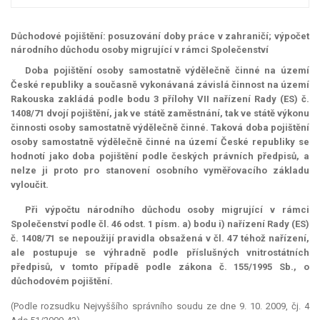
Důchodové pojištění: posuzování doby práce v zahraničí; výpočet
národního důchodu osoby migrující v rámci Společenství
Doba pojištění osoby samostatně výdělečně činné na území
České republiky a současně vykonávaná závislá činnost na území
Rakouska zakládá podle bodu 3 přílohy VII nařízení Rady (ES) č.
1408/71 dvojí pojištění, jak ve státě zaměstnání, tak ve státě výkonu
činnosti osoby samostatně výdělečně činné. Taková doba pojištění
osoby samostatně výdělečně činné na území České republiky se
hodnotí jako doba pojištění podle českých právních předpisů, a
nelze ji proto pro stanovení osobního vyměřovacího základu
vyloučit.
Při výpočtu národního důchodu osoby migrující v rámci
Společenství podle čl. 46 odst. 1 písm. a) bodu i) nařízení Rady (ES)
č. 1408/71 se nepoužijí pravidla obsažená v čl. 47 téhož nařízení,
ale postupuje se výhradně podle příslušných vnitrostátních
předpisů, v tomto případě podle zákona č. 155/1995 Sb., o
důchodovém pojištění.
(Podle rozsudku Nejvyššího správního soudu ze dne 9. 10. 2009, čj. 4