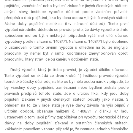
pojištění, zaměstnání nebo bydlení získané v jiných členských státech.
Jinými slovy, instituce vypočte důchod podle vlastních právních
předpisů a dob pojištění, jako by daná osoba v jiných členských státech
žádné doby pojištění nezískala (tzv. národní důchod). Tento první
výpočet národního důchodu se provádí proto, že dávky vypočtené tímto
způsobem mohou být v některých případech vyšší než dílčí důchod
vypočtený podle nařízení č. 1408/71. Nařízení č. 1408/71 bylo doplněno
o ustanovení o tomto prvním výpočtu s ohledem na to, že migrující
pracovník by neměl být v rámci koordinace znevýhodňován oproti
pracovníku, který strávil celou kariéru v dotčeném státě.
Druhý výpočet, který je třeba provést, je výpočet dílčího důchodu.
Tento výpočet se skládá ze dvou kroků: 1) Instituce provede výpočet
teoretické částky důchodu, na kterou by měla osoba nárok v případě, že
by všechny doby pojištění, zaměstnání nebo bydlení získala podle
právních předpisů tohoto státu. Jde o určitou fikci, kdy jsou doby
pojištění získané v jiných členských státech použity jako vlastní. S
ohledem na to, že v řadě států je výše dávky závislá na výši příjmů v
určitém období, obsahuje nařízení č. 1408/71 v článku 47 řadu
ustanovení o tom, jaké příjmy započítávat při výpočtu teoretické částky
dávky na doby pojištění získané v ostatních členských státech.
Základním pravidlem v tomto případě je, že instituce jednoho členského