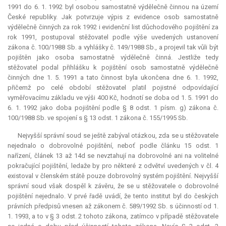
1991 do 6. 1. 1992 byl osobou samostatně výdělečně činnou na území
České republiky. Jak potvrzuje výpis z evidence osob samostatně
výdělečně činných za rok 1992 i evidenční list důchodového pojištění za
rok 1991, postupoval stěžovatel podle výše uvedených ustanovení
zákona č. 100/1988 Sb. a vyhlášky č. 149/1988 Sb., a projevil tak vůli být
pojištěn jako osoba samostatně výdělečně činná. Jestliže tedy
stěžovatel podal přihlášku k pojištění osob samostatně výdělečně
činných dne 1. 5. 1991 a tato činnost byla ukončena dne 6. 1. 1992,
přičemž po celé období stěžovatel platil pojistné odpovídající
vyměřovacímu základu ve výši 400 Kč, hodnotí se doba od 1. 5. 1991 do
6. 1. 1992 jako doba pojištění podle § 8 odst. 1 písm. g) zákona č.
100/1988 Sb. ve spojení s § 13 odst. 1 zákona č. 155/1995 Sb.
Nejvyšší správní soud se ještě zabýval otázkou, zda se u stěžovatele
nejednalo o dobrovolné pojištění, neboť podle článku 15 odst. 1
nařízení, článek 13 až 14d se nevztahují na dobrovolné ani na volitelné
pokračující pojištění, ledaže by pro některé z odvětví uvedených v čl. 4
existoval v členském státě pouze dobrovolný systém pojištění. Nejvyšší
správní soud však dospěl k závěru, že se u stěžovatele o dobrovolné
pojištění nejednalo. V prvé řadě uvádí, že tento institut byl do českých
právních předpisů vnesen až zákonem č. 589/1992 Sb. s účinností od 1.
1. 1993, a to v § 3 odst. 2 tohoto zákona, zatímco v případě stěžovatele