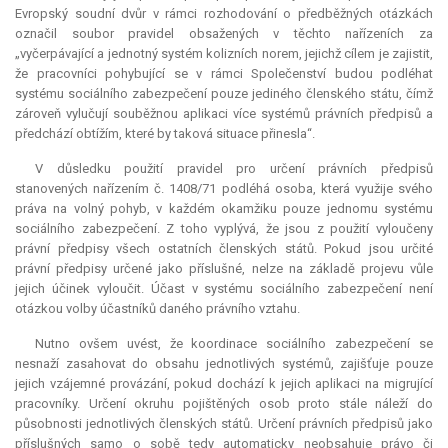
Evropský soudní dvůr v rámci rozhodování o předběžných otázkách
označil soubor pravidel obsažených v těchto nařízeních za
„vyčerpávající a jednotný systém kolizních norem, jejichž cílem je zajistit,
že pracovníci pohybující se v rámci Společenství budou podléhat
systému sociálního zabezpečení pouze jediného členského státu, čímž
zároveň vylučují souběžnou aplikaci více systémů právních předpisů a
předchází obtížím, které by taková situace přinesla“.
V důsledku použití pravidel pro určení právních předpisů
stanovených nařízením č. 1408/71 podléhá osoba, která využije svého
práva na volný pohyb, v každém okamžiku pouze jednomu systému
sociálního zabezpečení. Z toho vyplývá, že jsou z použití vyloučeny
právní předpisy všech ostatních členských států. Pokud jsou určité
právní předpisy určené jako příslušné, nelze na základě projevu vůle
jejich účinek vyloučit. Účast v systému sociálního zabezpečení není
otázkou volby účastníků daného právního vztahu.
Nutno ovšem uvést, že koordinace sociálního zabezpečení se
nesnaží zasahovat do obsahu jednotlivých systémů, zajišťuje pouze
jejich vzájemné provázání, pokud dochází k jejich aplikaci na migrující
pracovníky. Určení okruhu pojištěných osob proto stále náleží do
působnosti jednotlivých členských států. Určení právních předpisů jako
příslušných samo o sobě tedy automaticky neobsahuje právo či