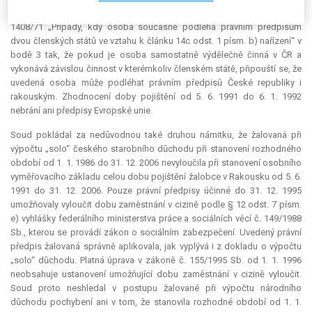
současně pojištěn v Rakousku. Takovou situaci řeší příloha VII nařízení č.
1408/71 „Případy, kdy osoba současně podléhá právním předpisům
dvou členských států ve vztahu k článku 14c odst. 1 písm. b) nařízení“ v
bodě 3 tak, že pokud je osoba samostatně výdělečně činná v ČR a
vykonává závislou činnost v kterémkoliv členském státě, připouští se, že
uvedená osoba může podléhat právním předpisů České republiky i
rakouským. Zhodnocení doby pojištění od 5. 6. 1991 do 6. 1. 1992
nebrání ani předpisy Evropské unie.
Soud pokládal za nedůvodnou také druhou námitku, že žalovaná při
výpočtu „solo“ českého starobního důchodu při stanovení rozhodného
období od 1. 1. 1986 do 31. 12. 2006 nevyloučila při stanovení osobního
vyměřovacího základu celou dobu pojištění žalobce v Rakousku od 5. 6.
1991 do 31. 12. 2006. Pouze právní předpisy účinné do 31. 12. 1995
umožňovaly vyloučit dobu zaměstnání v cizině podle § 12 odst. 7 písm.
e) vyhlášky federálního ministerstva práce a sociálních věcí č. 149/1988
Sb., kterou se provádí zákon o sociálním zabezpečení. Uvedený právní
předpis žalovaná správně aplikovala, jak vyplývá i z dokladu o výpočtu
„solo“ důchodu. Platná úprava v zákoně č. 155/1995 Sb. od 1. 1. 1996
neobsahuje ustanovení umožňující dobu zaměstnání v cizině vyloučit.
Soud proto neshledal v postupu žalované při výpočtu národního
důchodu pochybení ani v tom, že stanovila rozhodné období od 1. 1.