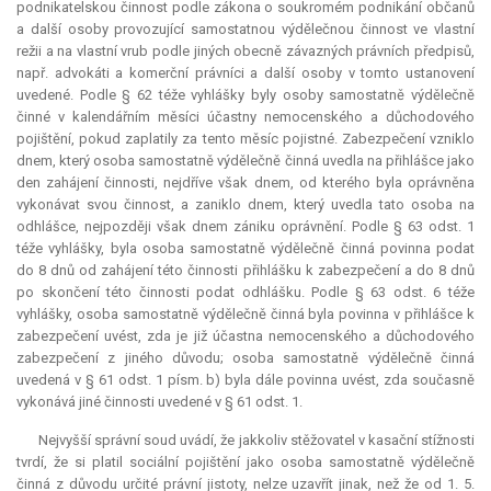
podnikatelskou činnost podle zákona o soukromém podnikání občanů
a další osoby provozující samostatnou výdělečnou činnost ve vlastní
režii a na vlastní vrub podle jiných obecně závazných právních předpisů,
např. advokáti a komerční právníci a další osoby v tomto ustanovení
uvedené. Podle § 62 téže vyhlášky byly osoby samostatně výdělečně
činné v kalendářním měsíci účastny nemocenského a důchodového
pojištění, pokud zaplatily za tento měsíc pojistné. Zabezpečení vzniklo
dnem, který osoba samostatně výdělečně činná uvedla na přihlášce jako
den zahájení činnosti, nejdříve však dnem, od kterého byla oprávněna
vykonávat svou činnost, a zaniklo dnem, který uvedla tato osoba na
odhlášce, nejpozději však dnem zániku oprávnění. Podle § 63 odst. 1
téže vyhlášky, byla osoba samostatně výdělečně činná povinna podat
do 8 dnů od zahájení této činnosti přihlášku k zabezpečení a do 8 dnů
po skončení této činnosti podat odhlášku. Podle § 63 odst. 6 téže
vyhlášky, osoba samostatně výdělečně činná byla povinna v přihlášce k
zabezpečení uvést, zda je již účastna nemocenského a důchodového
zabezpečení z jiného důvodu; osoba samostatně výdělečně činná
uvedená v § 61 odst. 1 písm. b) byla dále povinna uvést, zda současně
vykonává jiné činnosti uvedené v § 61 odst. 1.
Nejvyšší správní soud uvádí, že jakkoliv stěžovatel v kasační stížnosti
tvrdí, že si platil sociální pojištění jako osoba samostatně výdělečně
činná z důvodu určité právní jistoty, nelze uzavřít jinak, než že od 1. 5.