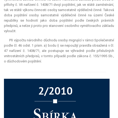
přílohy č. VII nařízení č. 1408/71 dvojí pojištění, jak ve státě zaměstnání,
tak ve státě výkonu činnosti osoby samostatně výdělečně činné. Taková
doba pojištění osoby samostatně výdělečně činné na území České
republiky se hodnotí jako doba pojištění podle českých právních
předpisů, a nelze ji proto pro stanovení osobního vyměřovacího základu
vyloučit.
Při výpočtu národního důchodu osoby migrující v rámci Společenství
podle čl. 46 odst. 1 písm. a) bodu i) se nepoužijí pravidla obsažená v čl.
47 nařízení č. 1408/71, ale postupuje se výhradně podle příslušných
vnitrostátních předpisů, v tomto případě podle zákona č. 155/1995 Sb.,
o důchodovém pojištění.