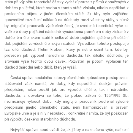
státu při výpočtu teoretické částky vychází pouze z příjmů dosažených v
dobách pojištění, které osoba v tomto státě získala, nikoliv například z
posledního příjmu v jiném členském státě. 2) Aby bylo zajištěno
spravedlivé rozdělení nákladů na důchody mezi všechny státy, v nichž
byl migrující pracovník výdělečně činný, je uvedená teoretická výše za
veškeré doby pojištění následně vynásobena poměrem doby získané v
dotčeném členském státě k celkové době pojištění zjištěné při sčítání
dob pojištění ve všech členských státech. Výsledkem tohoto postupu je
tzv. dílčí důchod. Třetím krokem, který je nutno učinit tam, kde byl
proveden jak výpočet národního důchodu, tak dílčího důchodu, je
srovnání výše těchto dvou dávek. Poživateli je potom vyplacen ten
důchod (národní nebo dílčí), který je vyšší.
Česká správa sociálního zabezpečení tímto způsobem postupovala,
stěžovatel však namítá, že doby, kdy nepodléhal českým právním
předpisům, nelze použít jak pro výpočet dílčího, tak i národního
důchodu, a dovolává se toho, že pokud zákon č. 155/1995 Sb.
neumožňuje vyloučit dobu, kdy migrující pracovník podléhal výlučně
předpisům jiného členského státu, není harmonizován s právem
Evropské unie a je s ní v nesouladu. Konkrétně namítá, že byl poškozen
při výpočtu českého starobního důchodu.
Nejvyšší správní soud uvádí, že jak již bylo naznačeno výše, nařízení