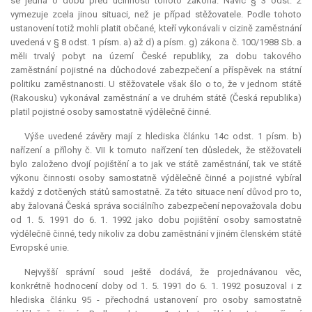
se jedná o dobu před účinností tohoto zákona. Navíc § 3 odst. 2
vymezuje zcela jinou situaci, než je případ stěžovatele. Podle tohoto
ustanovení totiž mohli platit občané, kteří vykonávali v cizině zaměstnání
uvedená v § 8 odst. 1 písm. a) až d) a písm. g) zákona č. 100/1988 Sb. a
měli trvalý pobyt na území České republiky, za dobu takového
zaměstnání pojistné na důchodové zabezpečení a příspěvek na státní
politiku zaměstnanosti. U stěžovatele však šlo o to, že v jednom státě
(Rakousku) vykonával zaměstnání a ve druhém státě (Česká republika)
platil pojistné osoby samostatně výdělečně činné.
Výše uvedené závěry mají z hlediska článku 14c odst. 1 písm. b)
nařízení a přílohy č. VII k tomuto nařízení ten důsledek, že stěžovateli
bylo založeno dvojí pojištění a to jak ve státě zaměstnání, tak ve státě
výkonu činnosti osoby samostatně výdělečně činné a pojistné vybíral
každý z dotčených států samostatně. Za této situace není důvod pro to,
aby žalovaná Česká správa sociálního zabezpečení nepovažovala dobu
od 1. 5. 1991 do 6. 1. 1992 jako dobu pojištění osoby samostatně
výdělečně činné, tedy nikoliv za dobu zaměstnání v jiném členském státě
Evropské unie.
Nejvyšší správní soud ještě dodává, že projednávanou věc,
konkrétně hodnocení doby od 1. 5. 1991 do 6. 1. 1992 posuzoval i z
hlediska článku 95 - přechodná ustanovení pro osoby samostatně