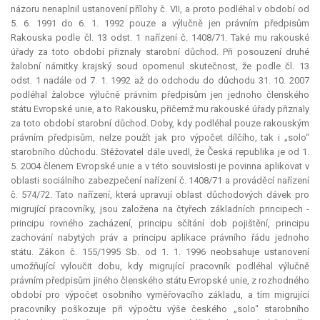
názoru nenaplnil ustanovení přílohy č. VII, a proto podléhal v období od
5. 6. 1991 do 6. 1. 1992 pouze a výlučně jen právním předpisům
Rakouska podle čl. 13 odst. 1 nařízení č. 1408/71. Také mu rakouské
úřady za toto období přiznaly starobní důchod. Při posouzení druhé
žalobní námitky krajský soud opomenul skutečnost, že podle čl. 13
odst. 1 nadále od 7. 1. 1992 až do odchodu do důchodu 31. 10. 2007
podléhal žalobce výlučně právním předpisům jen jednoho členského
státu Evropské unie, a to Rakousku, přičemž mu rakouské úřady přiznaly
za toto období starobní důchod. Doby, kdy podléhal pouze rakouským
právním předpisům, nelze použít jak pro výpočet dílčího, tak i „solo“
starobního důchodu. Stěžovatel dále uvedl, že Česká republika je od 1.
5. 2004 členem Evropské unie a v této souvislosti je povinna aplikovat v
oblasti sociálního zabezpečení nařízení č. 1408/71 a prováděcí nařízení
č. 574/72. Tato nařízení, která upravují oblast důchodových dávek pro
migrující pracovníky, jsou založena na čtyřech základních principech -
principu rovného zacházení, principu sčítání dob pojištění, principu
zachování nabytých práv a principu aplikace právního řádu jednoho
státu. Zákon č. 155/1995 Sb. od 1. 1. 1996 neobsahuje ustanovení
umožňující vyloučit dobu, kdy migrující pracovník podléhal výlučně
právním předpisům jiného členského státu Evropské unie, z rozhodného
období pro výpočet osobního vyměřovacího základu, a tím migrující
pracovníky poškozuje při výpočtu výše českého „solo“ starobního