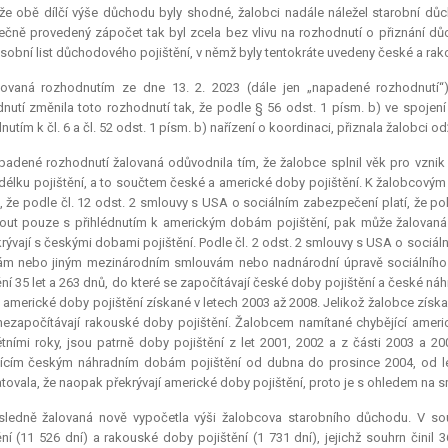
že obě dílčí výše důchodu byly shodné, žalobci nadále náležel starobní d
čně provedený zápočet tak byl zcela bez vlivu na rozhodnutí o přiznání d
sobní list důchodového pojištění, v němž byly tentokráte uvedeny české a rak
lovaná rozhodnutím ze dne 13. 2. 2023 (dále jen „napadené rozhodnutí“
nutí změnila toto rozhodnutí tak, že podle § 56 odst. 1 písm. b) ve spojen
dnutím k čl. 6 a čl. 52 odst. 1 písm. b) nařízení o koordinaci, přiznala žalobci 
padené rozhodnutí žalovaná odůvodnila tím, že žalobce splnil věk pro vzn
 délku pojištění, a to součtem české a americké doby pojištění. K žalobcovým
, že podle čl. 12 odst. 2 smlouvy s USA o sociálním zabezpečení platí, že 
out pouze s přihlédnutím k americkým dobám pojištění, pak může žalovaná
rývají s českými dobami pojištění. Podle čl. 2 odst. 2 smlouvy s USA o sociáln
m nebo jiným mezinárodním smlouvám nebo nadnárodní úpravě sociálního z
ění 35 let a 263 dnů, do které se započítávají české doby pojištění a české ná
 americké doby pojištění získané v letech 2003 až 2008. Jelikož žalobce získa
 nezapočítávají rakouské doby pojištění. Žalobcem namítané chybějící americ
tními roky, jsou patrně doby pojištění z let 2001, 2002 a z části 2003 a 20
ícím českým náhradním dobám pojištění od dubna do prosince 2004, od l
tovala, že naopak překrývají americké doby pojištění, proto je s ohledem na
sledně žalovaná nově vypočetla výši žalobcova starobního důchodu. V sou
ění (11 526 dní) a rakouské doby pojištění (1 731 dní), jejichž souhrn čini