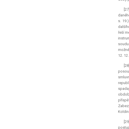
[27
daného 
s. 19.
dalšíh
řeší m
instru
soudu 
možné 
12. 12.
[28
posouz
smluvn
republ
spadaj
obdob
přísp
Zabezp
Koldins
[29
postup