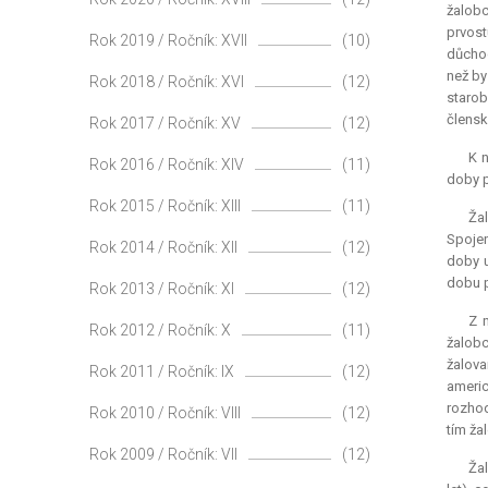
žalobc
prvos
Rok 2019 / Ročník: XVII
(10)
důchod
než by
Rok 2018 / Ročník: XVI
(12)
starob
člensk
Rok 2017 / Ročník: XV
(12)
K n
Rok 2016 / Ročník: XIV
(11)
doby p
Rok 2015 / Ročník: XIII
(11)
Ža
Spojen
Rok 2014 / Ročník: XII
(12)
doby u
dobu p
Rok 2013 / Ročník: XI
(12)
Z 
Rok 2012 / Ročník: X
(11)
žalobc
žalova
Rok 2011 / Ročník: IX
(12)
americ
rozhod
Rok 2010 / Ročník: VIII
(12)
tím ža
Rok 2009 / Ročník: VII
(12)
Žal