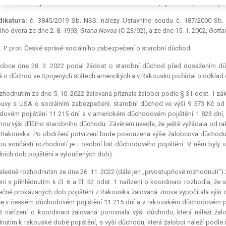
 rozsudku Krajského soudu v Praze ze dne 30. 10. 2023, čj. 42 Ad 3/2023-55)
dikatura:
č. 3845/2019 Sb. NSS; nálezy Ústavního soudu č. 187/2000 Sb. 
ho dvora ze dne 2. 8. 1993,
Grana-Novoa
(C-23/92), a ze dne 15. 1. 2002,
Gotta
. P. proti České správě sociálního zabezpečení o starobní důchod.
lobce dne 28. 3. 2022 podal žádost o starobní důchod před dosažením důc
 o důchod ve Spojených státech amerických a v Rakousku požádal o odklad
hodnutím ze dne 5. 10. 2022 žalovaná přiznala žalobci podle § 31 odst. 1 zák
uvy s USA o sociálním zabezpečení, starobní důchod ve výši 9 573 Kč od 
ovém pojištění 11 215 dní a v americkém důchodovém pojištění 1 823 dní, tj
nou výši dílčího starobního důchodu. Závěrem uvedla, že ještě vyžádala od ra
Rakouska. Po obdržení potvrzení bude posouzena výše žalobcova důchodu p
ou součástí rozhodnutí je i osobní list důchodového pojištění. V něm byly 
ních dob pojištění a vyloučených dob).
ledně rozhodnutím ze dne 26. 11. 2022 (dále jen „prvostupňové rozhodnutí“
ění s přihlédnutím k čl. 6 a čl. 52 odst. 1 nařízení o koordinaci rozhodla,
čně prokázaných dob pojištění z Rakouska žalovaná znova vypočítala výši dů
e v českém důchodovém pojištění 11 215 dní a v rakouském důchodovém poji
3 nařízení o koordinaci žalovaná porovnala výši důchodu, která náleží žalo
dnutím k rakouské době pojištění, s výší důchodu, která žalobci náleží podl