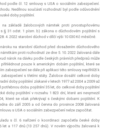
ůchod podle čl. 12 smlouvy s USA o sociálním zabezpečení.
ůchodu. Nedílnou součástí rozhodnutí byl podle odůvodnění
ouské doby pojištění.
) na základě žalobcových námitek proti prvostupňovému
í s § 31 odst. 1 písm. b) zákona o důchodovém pojištění s
od28. 4. 2022 starobní důchod v dílčí výši 10 030 Kč měsíčně.
ik nároku na starobní důchod před dosažením důchodového
 námitkám proti rozhodnutí ze dne 5. 10. 2022 žalovaná dále
pokud nárok na dávku podle českých právních předpisů může
 přihlédnout pouze k americkým dobám pojištění, které se
ím zabezpečení se dále při aplikaci této smlouvy nepřihlíží k
abezpečení s třetími státy. Žalobce dosáhl celkové doby
hradní doby pojištění získané v letech 1977 až 2004 a 2009 až
l potřebnou dobu pojištění 35 let, do celkové doby pojištění
ké doby pojištění v rozsahu 1 823 dní, které ani nevymezil
04, které se však překrývají s českými dobami pojištění. K
edna do září 2005 a od června do prosince 2008 žalovaná
 smlouvu s USA o sociálním zabezpečení nelze započítat.
ladu s čl. 6 nařízení o koordinaci započetla české doby
l 36 let a 117 dnů (13 257 dnů). V novém výpočtu žalovaná k