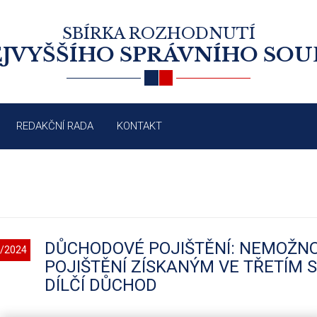
SBÍRKA ROZHODNUTÍ
JVYŠŠÍHO SPRÁVNÍHO SO
REDAKČNÍ RADA
KONTAKT
DŮCHODOVÉ POJIŠTĚNÍ: NEMOŽNO
/2024
POJIŠTĚNÍ ZÍSKANÝM VE TŘETÍM 
DÍLČÍ DŮCHOD