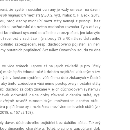
znamená, že systém sociální ochrany je vždy omezen na území
osob migrujících mezi státy EU
. 2. vyd. Praha: C. H. Beck, 2013,
činou, proč osoby migrující mezi státy nemají z principu bez
kýchkoli požadavků do svého osobního rozsahu. Tyto otázky
jící koordinaci systémů sociálního zabezpečení; jen takovýto
u) rovnost v zacházení (viz body 73 a 90 nálezu Ústavního
sociálního zabezpečení, resp. důchodového pojištění ani není
ájmy ostatních pojištěnců (viz nález Ústavního soudu ze dne
 ve více státech. Teprve až na jejich základě je pro účely
) možné přihlédnout také k dobám pojištění získaným v tzv.
aných v českém systému vůči úhrnu dob získaných v České
to, aby tímto způsobem vůči němu postupovaly i ostatní státy
y dílčí důchod za doby získané v jejich důchodovém systému v
dávek odpovídá délce doby získané v daném státě, výši
amozřejmě rovněž ekonomickým možnostem daného státu.
iéra pojištěnce byla rozložena mezi více smluvních států (viz
 2018, s. 157 až 158).
ely dávek důchodového pojištění bez dalšího sčítat. Takový
oordinačního charakteru. Totéž platí pro započítání dob