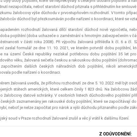
což byly doby pojištění, které se nepřekrývaly s českými dobami pojištění a 
nutí nezapočítala, neboť starobní důchod přiznala s přihlédnutím ke smlouv
ezkumu žalobcovy výše důchodu v prvostupňovém rozhodnutí. V tomto případ
žalobcův důchod byl přezkoumáván podle nařízení o koordinaci, které se vztah
napadeném rozhodnutí žalovaná dílčí starobní důchod nově vypočetla, ne
doba pojištění (doba uchazeče o zaměstnání s hmotným zabezpečením v čás
stnanosti v části roku 2008). Při výpočtu žalovaná přihlédla k čl. 6 a čl. 
ění zaslal formulář ze dne 11. 10. 2021, ve kterém potvrdil dobu pojištění,
e na území České republiky nezískal potřebnou dobu pojištění 35 let p
ového věku, žalovaná sečetla českou a rakouskou dobu pojištění (dohromady 
 započtením dalších českých náhradních dob pojištění, nikoli americký
ovala podle nařízení o koordinaci.
ěrem žalovaná uvedla, že přílohou rozhodnutí ze dne 5. 10. 2022 měl být oso
jených státech amerických, které celkem činily 1 823 dnů. Na žalobcovu žádos
o žalobcovy datové schránky. V osobních listech důchodového pojištění p
českých zaznamenány jen rakouské doby pojištění, které se započítávají do
ybí, neboť je nelze započítat pro nárok a výši důchodu přiznaného podle zák
jský soud v Praze rozhodnutí žalované zrušil a věc jí vrátil k dalšímu řízení.
Z ODŮVODNĚNÍ: