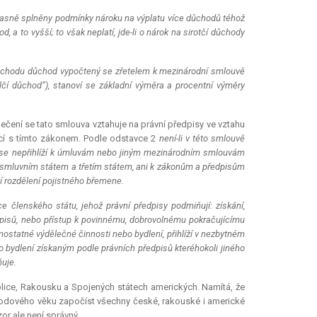
časně splněny podmínky nároku na výplatu více důchodů téhož
 a to vyšší; to však neplatí, jde-li o nárok na sirotčí důchody
i důchodu důchod vypočtený se zřetelem k mezinárodní smlouvě
lčí důchod“), stanoví se základní výměra a procentní výměry
pečení se tato smlouva vztahuje na právní předpisy ve vztahu
ící s tímto zákonem. Podle odstavce 2
není-li v této smlouvě
ku se nepřihlíží k úmluvám nebo jiným mezinárodním smlouvám
zi smluvním státem a třetím státem, ani k zákonům a předpisům
jí rozdělení pojistného břemene.
tuce členského státu, jehož právní předpisy podmiňují: získání,
edpisů, nebo přístup k povinnému, dobrovolnému pokračujícímu
mostatné výdělečné činnosti nebo bydlení, přihlíží v nezbytném
 bydlení získaným podle právních předpisů kteréhokoli jiného
ňuje.
blice, Rakousku a Spojených státech amerických. Namítá, že
hodového věku započíst všechny české, rakouské i americké
or ale není správný.