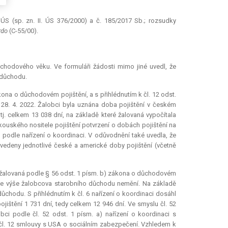
ÚS (sp. zn. II. ÚS 376/2000) a č. 185/2017 Sb.; rozsudky
rdo
(C-55/00).
hodového věku. Ve formuláři žádosti mimo jiné uvedl, že
 důchodu.
ona o důchodovém pojištění, a s přihlédnutím k čl. 12 odst.
28. 4. 2022. Žalobci byla uznána doba pojištění v českém
. celkem 13 038 dní, na základě které žalovaná vypočítala
kouského nositele pojištění potvrzení o dobách pojištění na
odle nařízení o koordinaci. V odůvodnění také uvedla, že
uvedeny jednotlivé české a americké doby pojištění (včetně
) žalovaná podle § 56 odst. 1 písm. b) zákona o důchodovém
 že se výše žalobcova starobního důchodu nemění. Na základě
chodu. S přihlédnutím k čl. 6 nařízení o koordinaci dosáhl
štění 1 731 dní, tedy celkem 12 946 dní. Ve smyslu čl. 52
bci podle čl. 52 odst. 1 písm. a) nařízení o koordinaci s
e čl. 12 smlouvy s USA o sociálním zabezpečení. Vzhledem k