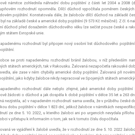
ově námitce zohlednila náhradní dobu pojištění z části let 2004 a 2008 
tupňovém rozhodnutí opomněla. Dílčí důchod vypočítala poměrem českých 
ovém pojištění. Konstatovala dále, že žalobcův dílčí důchod na základě čes
 byl na základě české a americké doby pojištění (9 573 Kč měsíčně). Z čl. 6 na
ní důchod před dosažením důchodového věku lze sečíst pouze české a rako
ým státem Evropské unie.
apadenému rozhodnutí byl připojen nový osobní list důchodového pojištění
ojištění.
lobce se proti napadenému rozhodnutí bránil žalobou, v níž především nam
ých státech amerických, tak v Rakousku. Žalovaná nezapočetla rakouské doby 
vedla, ale zase v něm chyběly americké doby pojištění. Žalovaná při nov
ojištění, jako kdyby žalobce nikdy nepracoval ve Spojených státech americký
napadeného rozhodnutí dále nebylo zřejmé, jaké americké doby pojištění
ově žádosti o důchod a jak dospěla k době pojištění v délce 35 let a 263 
ná nezjistila, ač v napadeném rozhodnutí sama uvedla, že v průběhu české dob
kou dobu pojištění v délce 1 823 dní, jelikož žalobce v námitkách nespecifiko
nutí ze dne 5. 10. 2022, u kterého žalobci ani po urgencích nevydala příloh
lobci v přístupu k informacím o tom, jak se k tomuto číslu dopočítala.
ovaná ve vyjádření k žalobě uvedla, že v rozhodnutí ze dne 5. 10. 2022 žalobc