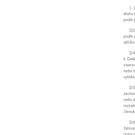
(…)
druhu 
podle §
[23
podle 
dílčíh
[24
k Česk
stanov
nebo n
vyhláš
[25
zachov
nebo d
rozsah
členské
[26
žalova
doby p