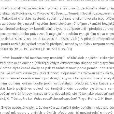
] Právo sociálního zabezpečení vychází z tzv. principu teritoriality, který 
státu (viz Koldinská, K.; Pikorová, G.; Švec, L.; Tomeš, I.
Sociální zabezpečení 
). Teritoriální charakter systémů sociální ochrany a jejich diverzita jsou pří
o zaručeno, že je národní systém „hostitelské země“ přijme okamžitě bez ja
ezinárodní smlouvy tzv. koordinačního typu, popřípadě unijní předpisy upravu
ment mezinárodního práva zaručí migrujícím osobám (v nejširším slova smysl
ze dne 3. 5. 2017, sp. zn. Pl. ÚS 2/15, č. 185/2017 Sb.). V případě předpisů 
použít rozšiřující výklad právních předpisů, neboť by to bylo v rozporu se z
 2000, sp. zn. II. ÚS 376/2000, č. 187/2000 Sb. ÚS).
] Právě koordinační mechanismy umožňují i sčítání dob pojištění získaných
ení nároku na důchod (náležející vždy z vnitrostátního důchodového systému
í cizině. Výše české dávky se pak zásadně stanoví podle poměru dob získ
ice i ve smluvní cizině (tzv. dílčí důchod). Pojištěnec má zároveň nárok na 
ící do rámce koordinovaného prostoru, tj. aby mu i tamější instituce přiznal
ném poměru, ovšem podle jejich vnitrostátních předpisů. Výše každé z 
ěvků, které pojištěnec odvedl do tamějšího důchodového systému, a s
ečení ve stáří je tedy financováno z více zdrojů, stejně tak jako pracovní kar
ká, K.; Tröster, P. a kol.
Právo sociálního zabezpečení.
7. vyd. Praha: C. H. Beck,
] Z výše uvedeného plyne, že české a zahraniční doby pojištění nelze pro úč
 musí mít oporu v unijních právních předpisech či mezinárodní smlouvě k