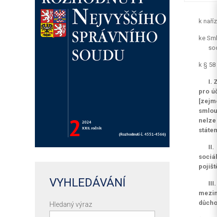
k naří
ke Sml
so
k § 58
I.
pro ú
[zejm
smlou
nelze
státe
II
sociá
pojišt
VYHLEDÁVÁNÍ
II
mezin
důchod
Hledaný výraz