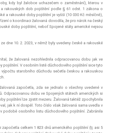
(doby, kdy byl žalobce uchazečem o zaměstnání), kterou v
a rakouských dob pojištění podle § 61 odst. 1 zákona o
ké a rakouské doby pojištění je vyšší (10 030 Kč měsíčně),
řízení o koordinaci žalovaná dovodila, že pro nárok na český
uské doby pojištění, neboť Spojené státy americké nejsou
 ze dne 10. 2. 2023, v němž byly uvedeny české a rakouské
ítal, že žalovaná nezohlednila odpracovanou dobu jak ve
pojištění. V osobním listě důchodového pojištění sice tyto
ém výpočtu starobního důchodu sečetla českou a rakouskou
ch.
 žalovaná započetla, zda se jednalo o všechny uvedené v
dnů. Odpracovanou dobu ve Spojených státech amerických si
y pojištění lze zjistit mezeru. Žalovaná taktéž zpochybnila
val, jak k ní dospěl. Toto číslo však žalovaná sama uvedla v
u v podobě osobního listu důchodového pojištění. Zabránila
i započetla celkem 1 823 dnů amerického pojištění (tj. asi 5