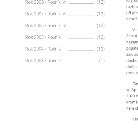
let), 
Rok 2008 / Ročník: VI
(12)
rozhod
při př
Rok 2007 / Ročník: V
(12)
neboť 
Rok 2006 / Ročník: IV
(12)
V 
česká 
Rok 2005 / Ročník: III
(12)
nezamě
pojišt
Rok 2004 / Ročník: II
(12)
žalobc
Rok 2003 / Ročník: I
(1)
důchod
došlo
postup
Záv
ve Spo
2023 d
kromě 
něm ch
Kra