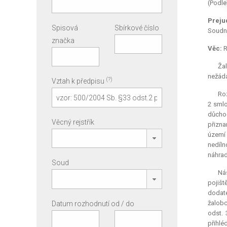
(Podle
Preju
Spisová
Sbírkové číslo
Soudní
značka
Věc:
R
Ža
nežádá
(?)
Vztah k předpisu
Roz
2 smlo
důchod
Věcný rejstřík
přizna
území 
nedíln
náhrad
Soud
Nás
pojišt
dodate
žalobc
Datum rozhodnutí od / do
odst. 
přihlé