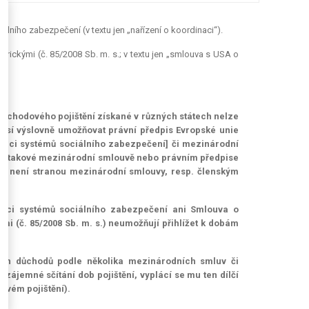
lního zabezpečení (v textu jen „nařízení o koordinaci“).
ickými (č. 85/2008 Sb. m. s.; v textu jen „smlouva s USA o
y důchodového pojištění získané v různých státech nelze
musí výslovně umožňovat právní předpis Evropské unie
inaci systémů sociálního zabezpečení] či mezinárodní
 v takové mezinárodní smlouvě nebo právním předpise
který není stranou mezinárodní smlouvy, resp. členským
inaci systémů sociálního zabezpečení ani Smlouva o
 (č. 85/2008 Sb. m. s.) neumožňují přihlížet k dobám
lčích důchodů podle několika mezinárodních smluv či
ájemné sčítání dob pojištění, vyplácí se mu ten dílčí
dovém pojištění).