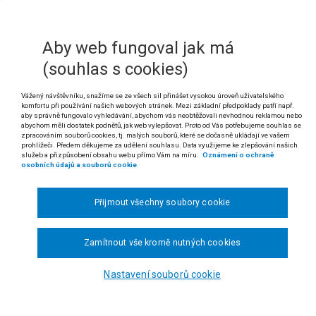
zení Evropského parlamentu a Rady (ES) č. 883/2004 o koordinaci systémů sociá
Aby web fungoval jak má
ouvě o sociálním zabezpečení mezi Českou republikou a Spojenými státy amer
(souhlas s cookies)
ciálním zabezpečení“)
 odst. 1 větě první zákona č. 155/1995 Sb., o důchodovém pojištění
Vážený návštěvníku, snažíme se ze všech sil přinášet vysokou úroveň uživatelského
komfortu při používání našich webových stránek. Mezi základní předpoklady patří např.
aby správně fungovalo vyhledávání, abychom vás neobtěžovali nevhodnou reklamou nebo
 Z principu teritoriality systémů sociálního zabezpečení plyne, že dob
abychom měli dostatek podnětů, jak web vylepšovat. Proto od Vás potřebujeme souhlas se
čely dávek důchodového pojištění bez dalšího sčítat. Takový postup 
zpracováním souborů cookies, tj. malých souborů, které se dočasně ukládají ve vašem
prohlížeči. Předem děkujeme za udělení souhlasu. Data využijeme ke zlepšování našich
éna nařízení Evropského parlamentu a Rady (ES) č. 883/2004 o koord
služeb a přizpůsobení obsahu webu přímo Vám na míru.
Oznámení o ochraně
va o koordinaci systémů sociálního zabezpečení. Bez výslovné opory
osobních údajů a souborů cookie
 ani přihlížet k dobám pojištění získaným ve třetím státě, tj. státě, 
m Evropské unie.
Přijmout všechny soubory cookie
. Nařízení Evropského parlamentu a Rady (ES) č. 883/2004 o koord
lním zabezpečení mezi Českou republikou a Spojenými státy americkými
ění získaným ve třetím státě.
Zamítnout vše kromě nutných cookies
I. V případě, že pojištěnec splňuje podmínky nároku na výplatu dí
Nastavení souborů cookie
árodní smlouvy a právního předpisu Evropské unie, které neumožňují vz
, který je vyšší (§ 58 odst. 1 věta první zákona č. 155/1995 Sb., o důcho