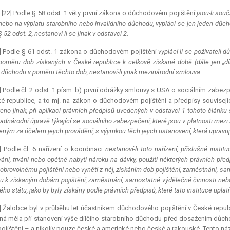
 [22] Podle § 58 odst. 1 věty první zákona o důchodovém pojištění
jsou-li sou
nebo na výplatu starobního nebo invalidního důchodu, vyplácí se jen jeden důchod,
 52 odst. 2, nestanoví-li se jinak v odstavci 2
.
] Podle § 61 odst. 1 zákona o důchodovém pojištění
vyplácí-li se poživatel
poměru dob získaných v České republice k celkově získané době (dále jen „dí
o důchodu v poměru těchto dob, nestanoví-li jinak mezinárodní smlouva
.
] Podle čl. 2 odst. 1 písm. b) první odrážky smlouvy s USA o sociálním zabez
é republice, a to mj. na zákon o důchodovém pojištění a předpisy souvisej
eno jinak, při aplikaci právních předpisů uvedených v odstavci 1 tohoto člán
adnárodní úpravě týkající se sociálního zabezpečení, které jsou v platnosti me
eným za účelem jejich provádění, s výjimkou těch jejich ustanovení, která upravu
] Podle čl. 6 nařízení o koordinaci
nestanoví-li toto nařízení, příslušné insti
ání, trvání nebo opětné nabytí nároku na dávky, použití některých právních př
obrovolnému pojištění nebo vynětí z něj, získáním dob pojištění, zaměstnání, sa
u k získaným dobám pojištění, zaměstnání, samostatné výdělečné činnosti nebo
ho státu, jako by byly získány podle právních předpisů, které tato instituce uplat
] Žalobce byl v průběhu let účastníkem důchodového pojištění v České repu
ná měla při stanovení výše dílčího starobního důchodu před dosažením důc
ojištění – a nikoliv pouze české a americké nebo české a rakouské. Tento náz