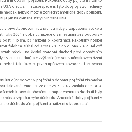
náhradními dobami pojištění. Rakouské doby pojištění v tomto
ě s USA o sociálním zabezpečení. Tyto doby byly zohledněny
ě naopak nebylo možné zohlednit americké doby pojištění,
uje jen na členské státy Evropské unie.
boť v prvostupňovém rozhodnutí nebyla započtena veškerá
ti roku 2004 a doba uchazeče o zaměstnání bez podpory v
52 odst. 1 písm. b) nařízení o koordinaci. Rakouský nositel
 kterou žalobce získal od srpna 2017 do dubna 2022. Jelikož
ro vznik nároku na český starobní důchod před dosažením
36 let a 117 dnů). Ke zvýšení důchodu v námitkovém řízení
ch, neboť tak jako v prvostupňovém rozhodnutí žalovaná
bní list důchodového pojištění s dobami pojištění získanými
t žalovaná tento list ze dne 29. 9. 2022 zaslala dne 14. 3.
řiložených k prvostupňovému a napadenému rozhodnutí byly
 nároku a výpočtu výše důchodu. Americké doby pojištění v
ona o důchodovém pojištění a nařízení o koordinaci.