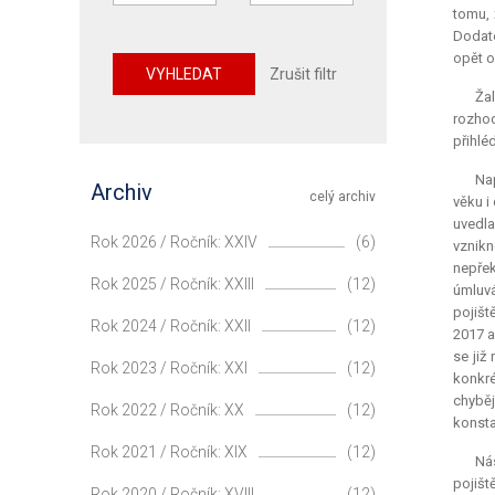
tomu, 
Dodate
opět o
VYHLEDAT
Zrušit filtr
Ža
rozhod
přihlé
Na
Archiv
celý archiv
věku i
uvedla
Rok 2026 / Ročník: XXIV
(6)
vznikn
nepřek
Rok 2025 / Ročník: XXIII
(12)
úmluvá
pojišt
Rok 2024 / Ročník: XXII
(12)
2017 a
se již
Rok 2023 / Ročník: XXI
(12)
konkré
chyběj
Rok 2022 / Ročník: XX
(12)
konsta
Rok 2021 / Ročník: XIX
(12)
Ná
pojišt
Rok 2020 / Ročník: XVIII
(12)