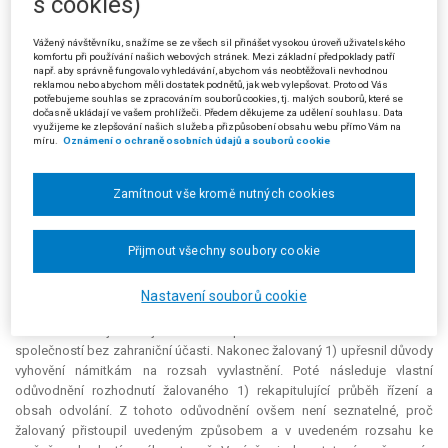
s cookies)
stanovil ve prospěch České republiky s právem hospodaření s tímto
majetkem Ředitelství silnic a dálnic ČR, jinak označil účel vyvlastnění,
Vážený návštěvníku, snažíme se ze všech sil přinášet vysokou úroveň uživatelského
jako okamžik přechodu vlastnického práva určil den nabytí právní moci
komfortu při používání našich webových stránek. Mezi základní předpoklady patří
tohoto rozhodnutí s tím, že současně zanikají i ostatní práva k
např. aby správně fungovalo vyhledávání, abychom vás neobtěžovali nevhodnou
reklamou nebo abychom měli dostatek podnětů, jak web vylepšovat. Proto od Vás
vyvlastňovaným pozemkům. Dále určil, že žalovaný 2) stanoví náhradu za
potřebujeme souhlas se zpracováním souborů cookies, tj. malých souborů, které se
vyvlastnění ve výši 2 137 121 Kč a Ředitelství silnic a dálnic ČR tuto
dočasně ukládají ve vašem prohlížeči. Předem děkujeme za udělení souhlasu. Data
využijeme ke zlepšování našich služeb a přizpůsobení obsahu webu přímo Vám na
částku uhradí do 15 dnů od právní moci rozhodnutí. Výrokem B tohoto
míru.
Oznámení o ochraně osobních údajů a souborů cookie
rozhodnutí žalovaný 1) změnil i odůvodnění rozhodnutí žalovaného 2)
tak, že v něm poukázal na splnění podmínek pro vyvlastnění a
neúspěšnost pokusu o získání pozemků dohodou. K námitce žalobce
Zamítnout vše kromě nutných cookies
ohledně stanovení způsobu a výše finanční náhrady odkázal na § 2 odst.
1 zákona č. 122/1984 Sb., na § 12 odst. 4 zákona č. 219/2000 Sb., na § 1
odst. 1 zákona č. 151/1997 Sb. a na § 2 odst. 1, 3 vyhl. č. 122/1984 Sb. K
Přijmout všechny soubory cookie
další námitce, že pozemky vlastní zahraniční partner - akciová
společnost G., na niž se vztahuje ochrana investic podle mezinárodních
Nastavení souborů cookie
smluv (§ 24, § 25 obchodního zákoníku), žalovaný 1) uvedl, že podle
obchodního rejstříku je akciová společnost G. českou obchodní
společností bez zahraniční účasti. Nakonec žalovaný 1) upřesnil důvody
vyhovění námitkám na rozsah vyvlastnění. Poté následuje vlastní
odůvodnění rozhodnutí žalovaného 1) rekapitulující průběh řízení a
obsah odvolání. Z tohoto odůvodnění ovšem není seznatelné, proč
žalovaný přistoupil uvedeným způsobem a v uvedeném rozsahu ke