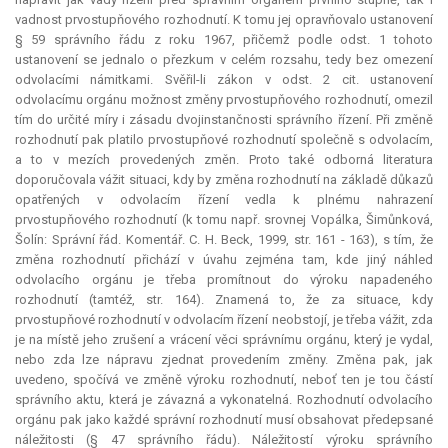
vadnost prvostupňového rozhodnutí. K tomu jej opravňovalo ustanovení
§ 59 správního řádu z roku 1967, přičemž podle odst. 1 tohoto
ustanovení se jednalo o přezkum v celém rozsahu, tedy bez omezení
odvolacími námitkami. Svěřil-li zákon v odst. 2 cit. ustanovení
odvolacímu orgánu možnost změny prvostupňového rozhodnutí, omezil
tím do určité míry i zásadu dvojinstančnosti správního řízení. Při změně
rozhodnutí pak platilo prvostupňové rozhodnutí společně s odvolacím,
a to v mezích provedených změn. Proto také odborná literatura
doporučovala vážit situaci, kdy by změna rozhodnutí na základě důkazů
opatřených v odvolacím řízení vedla k plnému nahrazení
prvostupňového rozhodnutí (k tomu např. srovnej Vopálka, Šimůnková,
Šolín: Správní řád. Komentář. C. H. Beck, 1999, str. 161 - 163), s tím, že
změna rozhodnutí přichází v úvahu zejména tam, kde jiný náhled
odvolacího orgánu je třeba promítnout do výroku napadeného
rozhodnutí (tamtéž, str. 164). Znamená to, že za situace, kdy
prvostupňové rozhodnutí v odvolacím řízení neobstojí, je třeba vážit, zda
je na místě jeho zrušení a vrácení věci správnímu orgánu, který je vydal,
nebo zda lze nápravu zjednat provedením změny. Změna pak, jak
uvedeno, spočívá ve změně výroku rozhodnutí, neboť ten je tou částí
správního aktu, která je závazná a vykonatelná. Rozhodnutí odvolacího
orgánu pak jako každé správní rozhodnutí musí obsahovat předepsané
náležitosti (§ 47 správního řádu). Náležitostí výroku správního