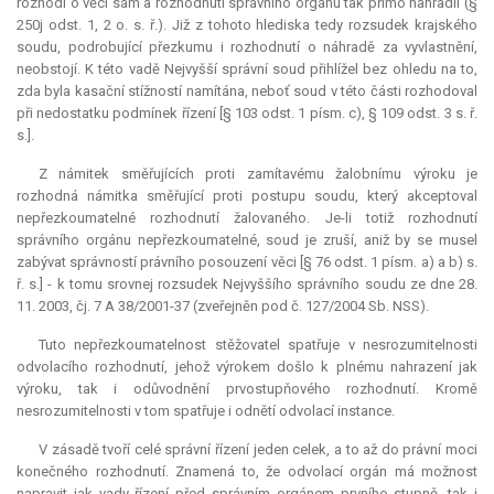
rozhodl o věci sám a rozhodnutí správního orgánu tak přímo nahradil (§
250j odst. 1, 2 o. s. ř.). Již z tohoto hlediska tedy rozsudek krajského
soudu, podrobující přezkumu i rozhodnutí o náhradě za vyvlastnění,
neobstojí. K této vadě Nejvyšší správní soud přihlížel bez ohledu na to,
zda byla kasační stížností namítána, neboť soud v této části rozhodoval
při nedostatku podmínek řízení [§ 103 odst. 1 písm. c), § 109 odst. 3 s. ř.
s.].
Z námitek směřujících proti zamítavému žalobnímu výroku je
rozhodná námitka směřující proti postupu soudu, který akceptoval
nepřezkoumatelné rozhodnutí žalovaného. Je-li totiž rozhodnutí
správního orgánu nepřezkoumatelné, soud je zruší, aniž by se musel
zabývat správností právního posouzení věci [§ 76 odst. 1 písm. a) a b) s.
ř. s.] - k tomu srovnej rozsudek Nejvyššího správního soudu ze dne 28.
11. 2003, čj. 7 A 38/2001-37 (zveřejněn pod č. 127/2004 Sb. NSS).
Tuto nepřezkoumatelnost stěžovatel spatřuje v nesrozumitelnosti
odvolacího rozhodnutí, jehož výrokem došlo k plnému nahrazení jak
výroku, tak i odůvodnění prvostupňového rozhodnutí. Kromě
nesrozumitelnosti v tom spatřuje i odnětí odvolací instance.
V zásadě tvoří celé správní řízení jeden celek, a to až do právní moci
konečného rozhodnutí. Znamená to, že odvolací orgán má možnost
napravit jak vady řízení před správním orgánem prvního stupně, tak i