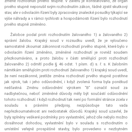
změně rozhodnutí prvého stupně. V závěru je konstatováno, že orgán
prvého stupně neporušil svým rozhodnutím zákon, řádně zjistil skutkový
stav, ale v odvolacím řízení byly zpracovány znalecké posudky týkající se
výše náhrady a v rámci rychlosti a hospodárnosti řízení bylo rozhodnutí
prvého stupně změněno.
Žalobce podal proti rozhodnutím žalovaného 1) a žalovaného 2)
správní žalobu. Krajský soud v rozsudku uvedl, že je vyloučeno
samostatně zkoumat zákonnost rozhodnutí prvého stupně, které bylo v
odvolacím řízení změněno, změněné rozhodnutí je rovněž soudem
přezkoumáváno, a proto žalobu v části směřující proti rozhodnutí
žalovaného 2) odmítl podle § 46 odst. 1 písm. d) s. ř. s. K žalobním
námitkám směřujícím proti rozhodnutí žalovaného 1) krajský soud uvedl,
že není nezákonné, jestliže změna rozhodnutí prvého stupně postihne
jak výrok, tak i jeho odůvodnění, i když zvolená forma byla poněkud
nešťastná. Změnu odůvodnění výrokem "B" označil soud za
nadbytečnou, neboť změněné důvody měly být součástí odůvodnění
tohoto rozhodnutí. I když rozhodnutí tak není po formální stránce zcela v
souladu s právními předpisy, nezpůsobuje tato vada
nepřezkoumatelnost ani nedostatek důvodů. Krajský soud uzavřel, že
byly splněny veškeré podmínky pro vyvlastnění, jehož cíle nebylo možno
dosáhnout dohodou, vyvlastnění bylo v souladu s rozhodnutím o
umístění veřejně prospěšné stavby, bylo provedeno v nezbytném