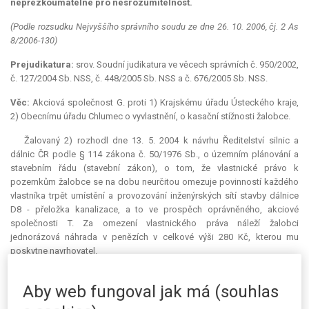
nepřezkoumatelné pro nesrozumitelnost.
(Podle rozsudku Nejvyššího správního soudu ze dne 26. 10. 2006, čj. 2 As
8/2006-130)
Prejudikatura:
srov.
Soudní
judikatura
ve věcech správních č. 950/2002,
č. 127/2004 Sb. NSS, č. 448/2005 Sb. NSS a č. 676/2005 Sb. NSS.
Věc:
Akciová společnost G. proti 1) Krajskému úřadu Ústeckého kraje,
2) Obecnímu úřadu Chlumec o vyvlastnění, o kasační stížnosti žalobce.
Žalovaný 2) rozhodl dne 13. 5. 2004 k návrhu Ředitelství silnic a
dálnic ČR podle § 114 zákona č. 50/1976 Sb., o územním plánování a
stavebním řádu (stavební zákon), o tom, že vlastnické právo k
pozemkům žalobce se na dobu neurčitou omezuje povinností každého
vlastníka trpět umístění a provozování inženýrských sítí stavby dálnice
D8 - přeložka kanalizace, a to ve prospěch oprávněného, akciové
společnosti T. Za omezení vlastnického práva náleží žalobci
jednorázová náhrada v penězích v celkové výši 280 Kč, kterou mu
poskytne navrhovatel.
Žalovaný 1) v odvolacím řízení rozhodnutím ze dne 19. 11. 2004
Aby web fungoval jak má (souhlas
výrokem A změnil výrok rozhodnutí žalovaného 2) tak, že odkázal na §
117 stavebního zákona, pozemky přesněji specifikoval, vyvlastnění