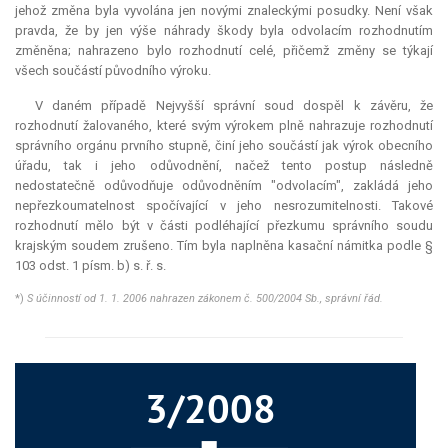
jehož změna byla vyvolána jen novými znaleckými posudky. Není však
pravda, že by jen výše náhrady škody byla odvolacím rozhodnutím
změněna; nahrazeno bylo rozhodnutí celé, přičemž změny se týkají
všech součástí původního výroku.
V daném případě Nejvyšší správní soud dospěl k závěru, že
rozhodnutí žalovaného, které svým výrokem plně nahrazuje rozhodnutí
správního orgánu prvního stupně, činí jeho součástí jak výrok obecního
úřadu, tak i jeho odůvodnění, načež tento postup následně
nedostatečně odůvodňuje odůvodněním "odvolacím", zakládá jeho
nepřezkoumatelnost spočívající v jeho nesrozumitelnosti. Takové
rozhodnutí mělo být v části podléhající přezkumu správního soudu
krajským soudem zrušeno. Tím byla naplněna kasační námitka podle §
103 odst. 1 písm. b) s. ř. s.
*)
S účinností od 1. 1. 2006 nahrazen zákonem č. 500/2004 Sb., správní řád.