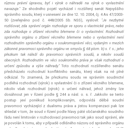
různou právní úpravou, byť i výrok o náhradě na výrok o vyvlastnění
navazuje."
Ze shodného pojetí vycházel i rozšířený senát Nejvyššího
správního soudu, který v usnesení ze dne 12. 10. 2004, čj. 4 As 47/2003-
50 (zveřejněno pod č. 448/2005 Sb. NSS), vyslovil:
"Je nezbytné
rozlišovat, zda správní orgán rozhoduje ve sporu o vlastnické právo, nebo
zda rozhoduje o zřízení věcného břemene či o vyvlastnění. Rozhodnutí
správního orgánu o zřízení věcného břemene nebo o vyvlastnění není
rozhodnutím správního orgánu v soukromoprávní věci, vydaným v mezích
zákonné pravomoci správního orgánu ve smyslu § 68 písm. b) s. ř. s.; jeho
přezkum tak náleží do pravomoci správních soudů, a nikoliv soudů
obecných. Rozhodnutím ve věci soukromého práva je však rozhodnutí o
určení způsobu a výše náhrady."
Toto rozhodnutí rozšířeného senátu
předcházelo rozhodnutí konfliktního senátu, který však na ně plně
odkázal. To znamená, že přezkumu soudu ve správním soudnictví
podléhá rozhodnutí (výrok) o vyvlastnění či o zřízení věcného břemene,
nikoliv však rozhodnutí (výrok) o určení náhrad, jehož změny lze
dosáhnout jen v řízení podle § 244 a násl. o. s. ř. Jakkoliv se tento
postup jeví poněkud komplikovaným, odpovídá dělbě soudní
pravomoci vycházející z dualismu práva a jistou kompenzaci pak lze
shledat v tom, že soud v řízení podle hlavy páté občanského soudního
řádu není limitován v rozhodovací pravomoci tak jako soud správní, ale
je povolán k tomu, aby v případě odlišného názoru od správního orgánu