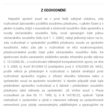
Z ODŮVODNĚNÍ:
Nejvyšší správní soud se v prvé řadě zabýval otázkou, zda
rozhodnutí žalovaného podléhá soudnímu přezkumu, v jakém řízení a v
jakém rozsahu, když v souvislosti s účinností soudního řádu správního a
novely občanského soudního řádu, nově vymezující část pátou
občanského soudního řádu (od 1. 1. 2003), nebyl jednotný názor na to,
zda rozhodnutí o vyvlastnění podléhá přezkumu soudu ve správním
soudnictví, nebo zda jde o rozhodnutí ve věci soukromoprávní,
přezkoumatelné podle části páté občanského soudního řádu. Ke
sjednocení došlo usnesením zvláštního senátu zřízeného podle zákona
č. 131/2002 Sb., o rozhodování některých kompetenčních sporů, ze dne
5. 5. 2005, čj. Konf 81/2004-12 (zveřejněno pod č. 676/2005 Sb. NSS),
podle něhož je příslušným k rozhodnutí o žalobě směřující proti
rozhodnutí správního orgánu o zřízení věcného břemene nebo o
vyvlastnění soud ve správním soudnictví. V daném případě však byla
předmětem správního rozhodnutí a k žalobě i předmětem soudního
přezkumu také náhrada za vyvlastnění. Již Vrchní soud v Praze
rozsudkem ze dne 30. 11. 1993, čj. 6 A 147/92-22, vyslovil:
"Výrok
rozhodnutí o vyvlastnění a výrok o stanovení náhrady za vyvlastňované
nemovitosti jsou výroky samostatnými, oddělitelnými a spravujícími se