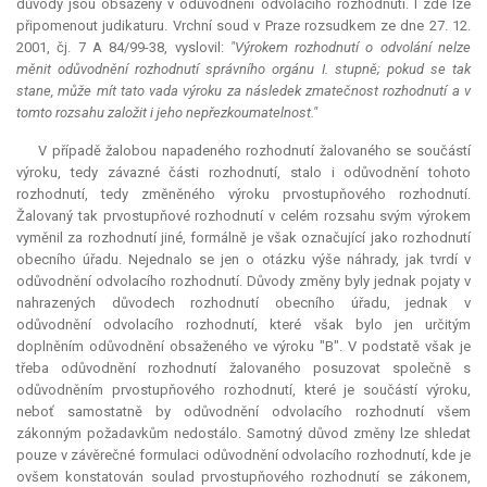
důvody jsou obsaženy v odůvodnění odvolacího rozhodnutí. I zde lze
připomenout judikaturu. Vrchní soud v Praze rozsudkem ze dne 27. 12.
2001, čj. 7 A 84/99-38, vyslovil:
"Výrokem rozhodnutí o odvolání nelze
měnit odůvodnění rozhodnutí správního orgánu I. stupně; pokud se tak
stane, může mít tato vada výroku za následek zmatečnost rozhodnutí a v
tomto rozsahu založit i jeho nepřezkoumatelnost."
V případě žalobou napadeného rozhodnutí žalovaného se součástí
výroku, tedy závazné části rozhodnutí, stalo i odůvodnění tohoto
rozhodnutí, tedy změněného výroku prvostupňového rozhodnutí.
Žalovaný tak prvostupňové rozhodnutí v celém rozsahu svým výrokem
vyměnil za rozhodnutí jiné, formálně je však označující jako rozhodnutí
obecního úřadu. Nejednalo se jen o otázku výše náhrady, jak tvrdí v
odůvodnění odvolacího rozhodnutí. Důvody změny byly jednak pojaty v
nahrazených důvodech rozhodnutí obecního úřadu, jednak v
odůvodnění odvolacího rozhodnutí, které však bylo jen určitým
doplněním odůvodnění obsaženého ve výroku "B". V podstatě však je
třeba odůvodnění rozhodnutí žalovaného posuzovat společně s
odůvodněním prvostupňového rozhodnutí, které je součástí výroku,
neboť samostatně by odůvodnění odvolacího rozhodnutí všem
zákonným požadavkům nedostálo. Samotný důvod změny lze shledat
pouze v závěrečné formulaci odůvodnění odvolacího rozhodnutí, kde je
ovšem konstatován soulad prvostupňového rozhodnutí se zákonem,