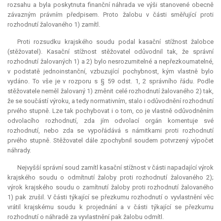
rozsahu a byla poskytnuta finanční náhrada ve výši stanovené obecně
závazným právním předpisem. Proto žalobu v části směřující proti
rozhodnutí žalovaného 1) zamítl.
Proti rozsudku krajského soudu podal kasační stížnost žalobce
(stěžovatel). Kasační stížnost stěžovatel odůvodnil tak, že správní
rozhodnutí žalovaných 1) a 2) bylo nesrozumitelné a nepřezkoumatelné,
v podstatě jednoinstanční, vzbuzující pochybnost, kým vlastně bylo
vydáno. To vše je v rozporu s § 59 odst. 1, 2 správního řádu. Podle
stěžovatele neměl žalovaný 1) změnit celé rozhodnutí žalovaného 2) tak,
že se součástí výroku, a tedy normativním, stalo i odůvodnění rozhodnutí
prvého stupně. Lze tak pochybovat i o tom, co je vlastně odůvodněním
odvolacího rozhodnutí, zda jím odvolací orgán komentuje své
rozhodnutí, nebo zda se vypořádává s námitkami proti rozhodnutí
prvého stupně. Stěžovatel dále zpochybnil soudem potvrzený výpočet
náhrady.
Nejvyšší správní soud zamítl kasační stížnost v části napadající výrok
krajského soudu o odmítnutí žaloby proti rozhodnutí žalovaného 2);
výrok krajského soudu o zamítnutí žaloby proti rozhodnutí žalovaného
1) pak zrušil. V části týkající se přezkumu rozhodnutí o vyvlastnění věc
vrátil krajskému soudu k projednání a v části týkající se přezkumu
rozhodnutí o náhradě za vyvlastnění pak žalobu odmítl.