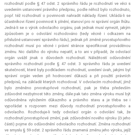
rozhodnutí podle § 47 odst. 2 správního řádu je rozhodnutí ve věci s
uvedením ustanovení právního předpisu, podle něhož bylo rozhodnuto,
popř. též rozhodnutí o povinnosti nahradit náklady řízení. Ukládá-li se
účastníkovi řízení povinnost k plnění, stanoví pro ni správní orgán lhůtu.
Jedná-li se o výrok odvolacího orgánu, pak jednak musí vymezit, jakým
způsobem je o odvolání rozhodováno (tedy věcně i odkazem na
příslušné ustanovení správního řádu), jednak při změně prvostupňového
rozhodnutí musí po věcné i právní stránce specifikovat prováděnou
změnu. Nic dalšího do výroku nepatří, a to ani v případě, že odvolací
orgán uvážil jinak o důvodech rozhodnutí. Náležitostí odůvodnění
správního rozhodnutí podle § 47 odst. 3 správního řádu je uvedení
skutečností, které byly podkladem rozhodnutí, uvedení úvah, jakými byl
správní orgán veden při hodnocení důkazů a při použití právních
předpisů, na základě kterých rozhodoval. V odvolacím rozhodnutí, jímž
bylo změněno prvostupňové rozhodnutí, pak je třeba především
zdůvodnit nezbytnost této změny, dále pak tato změna výroku musí být
odůvodněna vyložením důkazního a právního stavu a je třeba se i
vypořádat s rozporem mezi důvody rozhodnutí prvostupňového a
odvolacího. Rozhoduje-li tedy odvolací orgán o odvolání tak, že
rozhodnutí prvostupňové změní, pak zdůvodnění nového výroku (či jeho
části) pojme do odůvodnění odvolacího rozhodnutí. Změna rozhodnutí
ve smyslu § 59 odst. 2 správního řádu znamená změnu jeho výroku, jejíž