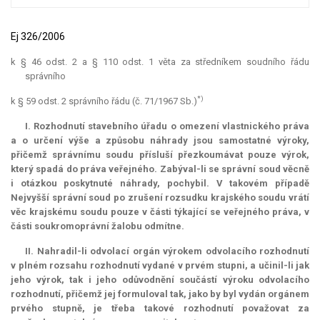
Ej 326/2006
k § 46 odst. 2 a § 110 odst. 1 věta za středníkem soudního řádu
správního
*)
k § 59 odst. 2 správního řádu (č. 71/1967 Sb.)
I. Rozhodnutí stavebního úřadu o omezení vlastnického práva
a o určení výše a způsobu náhrady jsou samostatné výroky,
přičemž správnímu soudu přísluší přezkoumávat pouze výrok,
který spadá do práva veřejného. Zabýval-li se správní soud věcně
i otázkou poskytnuté náhrady, pochybil. V takovém případě
Nejvyšší správní soud po zrušení rozsudku krajského soudu vrátí
věc krajskému soudu pouze v části týkající se veřejného práva, v
části soukromoprávní žalobu odmítne.
II. Nahradil-li odvolací orgán výrokem odvolacího rozhodnutí
v plném rozsahu rozhodnutí vydané v prvém stupni, a učinil-li jak
jeho výrok, tak i jeho odůvodnění součástí výroku odvolacího
rozhodnutí, přičemž jej formuloval tak, jako by byl vydán orgánem
prvého stupně, je třeba takové rozhodnutí považovat za