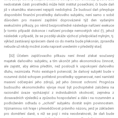
nedostatek části prostředků může řešit institut posečkání, či bude daň
již v okamžiku stanovení nejspíš nedobytná. Že budoucí daň převyšuje
disponibilní finanční prostředky daňového subjektu, není samo o sobě
důvodem pro masivní zajištění doprovázené týž den vydanými
exekučními příkazy, po němž bezprostředně následuje nařízení
exekuce
[v tomto případě dokonce i nařízení prodeje nemovitých věcí (!), jehož
následek v případě, že se později ukáže výchozí předpoklad mylným, tj.
výklad zastávaný správcem daně co do merita bude překonán, zpravidla
nebude už nikdy možné zcela napravit uvedením v předešlý stav].
[32] Účelem zajišťovacího příkazu není ihned získat současný
majetek daňového subjektu, a tím ukončit jeho ekonomickou činnost,
ale zajistit, aby aktiva předtím, než poslouží k uspokojení daňového
dluhu, nezmizela. Proto existuje-li potenciál, že daňový subjekt bude v
rozumné době schopen potřebné prostředky vygenerovat, není namístě
masivní odčerpání jeho zdrojů, jež jeho činnost ochromí. Prognóza
budoucího ekonomického vývoje musí být pochopitelně založena na
racionální úvaze vycházející z individuálních okolností, zejména z
dosavadních výsledků a způsobu hospodaření a dále i na rozumném a
podloženém odhadu o „
ochotě
“ subjektu dostát svým povinnostem.
Významnou roli hraje i přesvědčivost právního názoru, jenž je základem
pro doměření daně, s níž se pojí i míra neodvratnosti, že daň bude