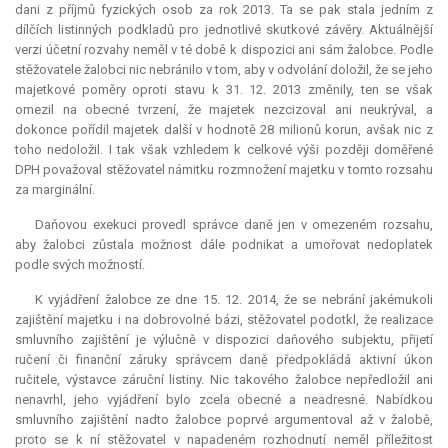
dani z příjmů fyzických osob za rok 2013. Ta se pak stala jedním z
dílčích listinných podkladů pro jednotlivé skutkové závěry. Aktuálnější
verzi účetní rozvahy neměl v té době k dispozici ani sám žalobce. Podle
stěžovatele žalobci nic nebránilo v tom, aby v odvolání doložil, že se jeho
majetkové poměry oproti stavu k 31. 12. 2013 změnily, ten se však
omezil na obecné tvrzení, že majetek nezcizoval ani neukrýval, a
dokonce pořídil majetek další v hodnotě 28 milionů korun, avšak nic z
toho nedoložil. I tak však vzhledem k celkové výši později doměřené
DPH považoval stěžovatel námitku rozmnožení majetku v tomto rozsahu
za
marginální
.
Daňovou exekuci provedl správce daně jen v omezeném rozsahu,
aby žalobci zůstala možnost dále podnikat a umořovat nedoplatek
podle svých možností.
K vyjádření žalobce ze dne 15. 12. 2014, že se nebrání jakémukoli
zajištění majetku i na dobrovolné bázi, stěžovatel podotkl, že realizace
smluvního zajištění je výlučně v dispozici daňového subjektu, přijetí
ručení či finanční záruky správcem daně předpokládá aktivní úkon
ručitele, výstavce záruční listiny. Nic takového žalobce nepředložil ani
nenavrhl, jeho vyjádření bylo zcela obecné a neadresné. Nabídkou
smluvního zajištění nadto žalobce poprvé argumentoval až v žalobě,
proto se k ní stěžovatel v napadeném rozhodnutí neměl příležitost