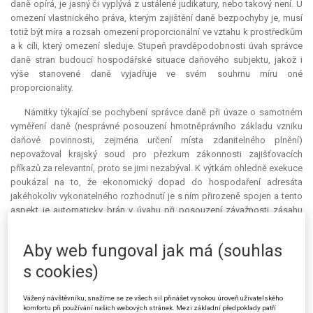
daně opírá, je jasný či vyplývá z ustálené judikatury, nebo takový není. U
omezení vlastnického práva, kterým zajištění daně bezpochyby je, musí
totiž být míra a rozsah omezení proporcionální ve vztahu k prostředkům
a k cíli, který omezení sleduje. Stupeň pravděpodobnosti úvah správce
daně stran budoucí hospodářské situace daňového subjektu, jakož i
výše stanovené daně vyjadřuje ve svém souhrnu míru oné
proporcionality.
Námitky týkající se pochybení správce daně při úvaze o samotném
vyměření daně (nesprávné posouzení hmotněprávního základu vzniku
daňové povinnosti, zejména určení místa zdanitelného plnění)
nepovažoval krajský soud pro přezkum zákonnosti zajišťovacích
příkazů za
relevantní
, proto se jimi nezabýval. K výtkám ohledně
exekuce
poukázal na to, že ekonomický dopad do hospodaření adresáta
jakéhokoliv vykonatelného rozhodnutí je s ním přirozeně spojen a tento
aspekt je automaticky brán v úvahu při posouzení závažnosti zásahu
zajišťovacího příkazu do ekonomické sféry daňového subjektu.
Argumentaci žalovaného o nedovolené podpoře podle práva Evropské
Aby web fungoval jak má (souhlas
unie považoval za nepřiléhavou. Ostatním žalobním námitkám
nepřisvědčil.
s cookies)
Krajský soud zavázal žalovaného k tomu, aby nově posoudil
Vážený návštěvníku, snažíme se ze všech sil přinášet vysokou úroveň uživatelského
skutečnosti sdělené žalobcem i plynoucí z jeho vlastních zjištění,
komfortu při používání našich webových stránek. Mezi základní předpoklady patří