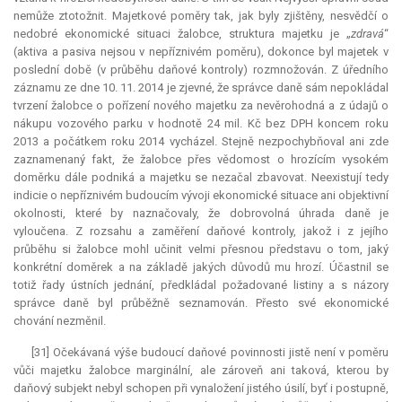
nemůže ztotožnit. Majetkové poměry tak, jak byly zjištěny, nesvědčí o
nedobré ekonomické situaci žalobce, struktura majetku je „
zdravá
“
(aktiva a pasiva nejsou v nepříznivém poměru), dokonce byl majetek v
poslední době (v průběhu daňové kontroly) rozmnožován. Z úředního
záznamu ze dne 10. 11. 2014 je zjevné, že správce daně sám nepokládal
tvrzení žalobce o pořízení nového majetku za nevěrohodná a z údajů o
nákupu vozového parku v hodnotě 24 mil. Kč bez DPH koncem roku
2013 a počátkem roku 2014 vycházel. Stejně nezpochybňoval ani zde
zaznamenaný fakt, že žalobce přes vědomost o hrozícím vysokém
doměrku dále podniká a majetku se nezačal zbavovat. Neexistují tedy
indicie
o nepříznivém budoucím vývoji ekonomické situace ani objektivní
okolnosti, které by naznačovaly, že dobrovolná úhrada daně je
vyloučena. Z rozsahu a zaměření daňové kontroly, jakož i z jejího
průběhu si žalobce mohl učinit velmi přesnou představu o tom, jaký
konkrétní doměrek a na základě jakých důvodů mu hrozí. Účastnil se
totiž řady ústních jednání, předkládal požadované listiny a s názory
správce daně byl průběžně seznamován. Přesto své ekonomické
chování nezměnil.
[31] Očekávaná výše budoucí daňové povinnosti jistě není v poměru
vůči majetku žalobce
marginální
, ale zároveň ani taková, kterou by
daňový subjekt nebyl schopen při vynaložení jistého úsilí, byť i postupně,