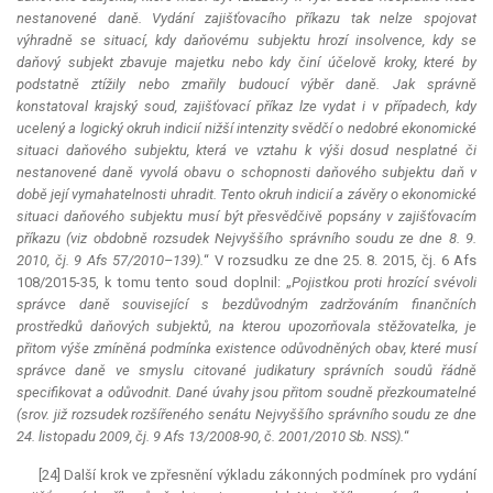
nestanovené daně. Vydání zajišťovacího příkazu tak nelze spojovat
výhradně se situací, kdy daňovému subjektu hrozí insolvence, kdy se
daňový subjekt zbavuje majetku nebo kdy činí účelově kroky, které by
podstatně ztížily nebo zmařily budoucí výběr daně. Jak správně
konstatoval krajský soud, zajišťovací příkaz lze vydat i v případech, kdy
ucelený a logický okruh indicií nižší intenzity svědčí o nedobré ekonomické
situaci daňového subjektu, která ve vztahu k výši dosud nesplatné či
nestanovené daně vyvolá obavu o schopnosti daňového subjektu daň v
době její vymahatelnosti uhradit. Tento okruh indicií a závěry o ekonomické
situaci daňového subjektu musí být přesvědčivě popsány v zajišťovacím
příkazu (viz obdobně rozsudek Nejvyššího správního soudu ze dne 8. 9.
2010, čj. 9 Afs 57/2010–139).
“ V rozsudku ze dne 25. 8. 2015, čj. 6 Afs
108/2015-35, k tomu tento soud doplnil: „
Pojistkou proti hrozící svévoli
správce daně související s bezdůvodným zadržováním finančních
prostředků daňových subjektů, na kterou upozorňovala stěžovatelka, je
přitom výše zmíněná podmínka existence odůvodněných obav, které musí
správce daně ve smyslu citované judikatury správních soudů řádně
specifikovat a odůvodnit. Dané úvahy jsou přitom soudně přezkoumatelné
(srov. již rozsudek rozšířeného senátu Nejvyššího správního soudu ze dne
24. listopadu 2009, čj. 9 Afs 13/2008-90, č. 2001/2010 Sb. NSS).
“
[24] Další krok ve zpřesnění výkladu zákonných podmínek pro vydání