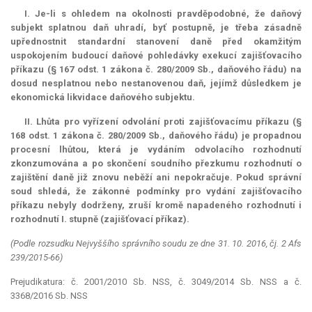
I. Je-li s ohledem na okolnosti pravděpodobné, že daňový
subjekt splatnou daň uhradí, byť postupně, je třeba zásadně
upřednostnit standardní stanovení daně před okamžitým
uspokojením budoucí daňové pohledávky exekucí zajišťovacího
příkazu (§ 167 odst. 1 zákona č. 280/2009 Sb., daňového řádu) na
dosud nesplatnou nebo nestanovenou daň, jejímž důsledkem je
ekonomická likvidace daňového subjektu.
II. Lhůta pro vyřízení odvolání proti zajišťovacímu příkazu (§
168 odst. 1 zákona č. 280/2009 Sb., daňového řádu) je propadnou
procesní lhůtou, která je vydáním odvolacího rozhodnutí
zkonzumována a po skončení soudního přezkumu rozhodnutí o
zajištění daně již znovu neběží ani nepokračuje. Pokud správní
soud shledá, že zákonné podmínky pro vydání zajišťovacího
příkazu nebyly dodrženy, zruší kromě napadeného rozhodnutí i
rozhodnutí I. stupně (zajišťovací příkaz).
(Podle rozsudku Nejvyššího správního soudu ze dne 31. 10. 2016, čj. 2 Afs
239/2015-66)
Prejudikatura: č. 2001/2010 Sb. NSS, č. 3049/2014 Sb. NSS a č.
3368/2016 Sb. NSS