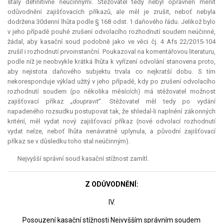
staly definitivně neúčinnými. Stěžovatel tedy nebyl oprávněn měnit
odůvodnění zajišťovacích příkazů, ale měl je zrušit, neboť nebyla
dodržena 30denní lhůta podle § 168 odst. 1 daňového řádu. Jelikož bylo
v jeho případě pouhé zrušení odvolacího rozhodnutí soudem neúčinné,
žádal, aby kasační soud podobně jako ve věci čj. 4 Afs 22/2015-104
zrušil i rozhodnutí prvoinstanční. Poukazoval na komentářovou literaturu,
podle níž je neobvykle krátká lhůta k vyřízení odvolání stanovena proto,
aby nejistota daňového subjektu trvala co nejkratší dobu. S tím
nekoresponduje výklad užitý v jeho případě, kdy po zrušení odvolacího
rozhodnutí soudem (po několika měsících) má stěžovatel možnost
zajišťovací příkaz „
doupravit
“. Stěžovatel měl tedy po vydání
napadeného rozsudku postupovat tak, že shledal-li naplnění zákonných
kritérií, měl vydat nový zajišťovací příkaz (nové odvolací rozhodnutí
vydat nelze, neboť lhůta nenávratně uplynula, a původní zajišťovací
příkaz se v důsledku toho stal neúčinným).
Nejvyšší správní soud kasační stížnost zamítl.
Z ODŮVODNĚNÍ:
IV.
Posouzení kasační stížnosti Nejvyšším správním soudem