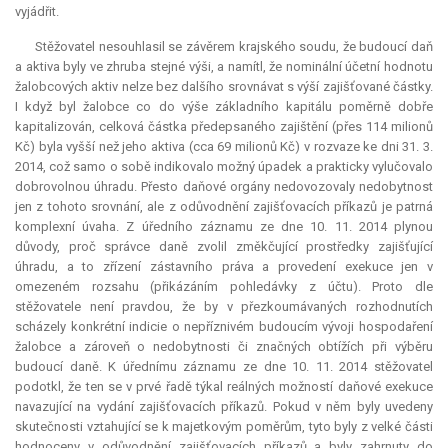
vyjádřit.
Stěžovatel nesouhlasil se závěrem krajského soudu, že budoucí daň
a aktiva byly ve zhruba stejné výši, a namítl, že nominální účetní hodnotu
žalobcových aktiv nelze bez dalšího srovnávat s výší zajišťované částky.
I když byl žalobce co do výše základního kapitálu poměrně dobře
kapitalizován, celková částka předepsaného zajištění (přes 114 milionů
Kč) byla vyšší než jeho aktiva (cca 69 milionů Kč) v rozvaze ke dni 31. 3.
2014, což samo o sobě indikovalo možný úpadek a prakticky vylučovalo
dobrovolnou úhradu. Přesto daňové orgány nedovozovaly nedobytnost
jen z tohoto srovnání, ale z odůvodnění zajišťovacích příkazů je patrná
komplexní úvaha. Z úředního záznamu ze dne 10. 11. 2014 plynou
důvody, proč správce daně zvolil změkčující prostředky zajišťující
úhradu, a to zřízení zástavního práva a provedení
exekuce
jen v
omezeném rozsahu (přikázáním pohledávky z účtu). Proto dle
stěžovatele není pravdou, že by v přezkoumávaných rozhodnutích
scházely konkrétní
indicie
o nepříznivém budoucím vývoji hospodaření
žalobce a zároveň o nedobytnosti či značných obtížích při výběru
budoucí daně. K úřednímu záznamu ze dne 10. 11. 2014 stěžovatel
podotkl, že ten se v prvé řadě týkal reálných možností daňové
exekuce
navazující na vydání zajišťovacích příkazů. Pokud v něm byly uvedeny
skutečnosti vztahující se k majetkovým poměrům, tyto byly z velké části
hodnoceny v odůvodnění zajišťovacích příkazů a byly zahrnuty do