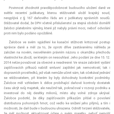
Povinnost zhodnotit pravděpodobnost budoucího uložení daně ve
světle
recentní
judikatury, kterou stěžovateli uložil krajský soud,
nevyplývá z § 167 daňového řádu ani z judikatury správních soudů.
Stěžovatel dodal, že DPH včetně příslušenství za stejná období doměřil
žalobci platebními výměry, které již nabyly právní moci, neboť odvolání
proti nim bylo podáno opožděně.
Žalobce ve svém vyjádření ke kasační stížnosti kritizoval postup
správce daně a měl za to, že oproti dříve zastávanému náhledu je
založen na novém, neověřeném právním názoru o okamžiku přechodu
vlastnictví ke zboží, se kterým on nesouhlasí. Jeho podání ze dne 15. 12.
2014 nelze považovat za obecné a neadresné. Ve snaze zabránit vydání
zajišťovacích příkazů nabídl smluvní zajištění jak nemovitostí, tak i
dopravních prostředků, jež však nemůže učinit sám, tak očekával jednání
se stěžovatelem, při kterém by byly dohodnuty konkrétní podmínky.
Žalobce měl vzhledem k délce probíhající daňové kontroly dostatek
času ukrýt svůj majetek, ale neučinil tak, pokračoval v rozvoji podniku a
investoval do něj desítky milionů, místo aby volné zdroje ukrýval.
Žalobce podotkl, že díky zajišťovacím příkazům přišel o povolení
distributora pohonných hmot, což vedlo ke snížení jeho příjmů, a tím i
možnosti, že daň bude v budoucnu uhrazena. Odmítl tvrzení stěžovatele,
že měl možnost aktualizovat údaje o svém majetku, neboť nemohl