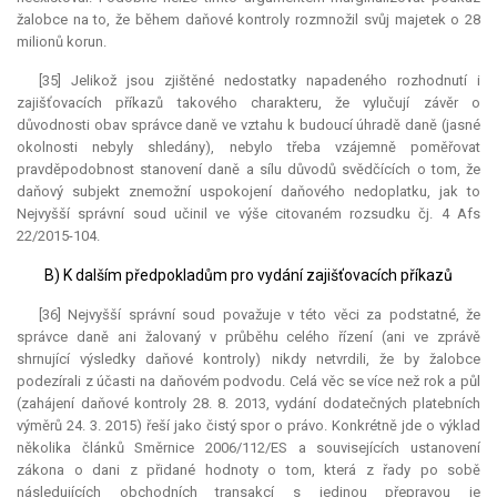
žalobce na to, že během daňové kontroly rozmnožil svůj majetek o 28
milionů korun.
[35] Jelikož jsou zjištěné nedostatky napadeného rozhodnutí i
zajišťovacích příkazů takového charakteru, že vylučují závěr o
důvodnosti obav správce daně ve vztahu k budoucí úhradě daně (jasné
okolnosti nebyly shledány), nebylo třeba vzájemně poměřovat
pravděpodobnost stanovení daně a sílu důvodů svědčících o tom, že
daňový subjekt znemožní uspokojení daňového nedoplatku, jak to
Nejvyšší správní soud učinil ve výše citovaném rozsudku čj. 4 Afs
22/2015-104.
B) K dalším předpokladům pro vydání zajišťovacích příkazů
[36] Nejvyšší správní soud považuje v této věci za podstatné, že
správce daně ani žalovaný v průběhu celého řízení (ani ve zprávě
shrnující výsledky daňové kontroly) nikdy netvrdili, že by žalobce
podezírali z účasti na daňovém podvodu. Celá věc se více než rok a půl
(zahájení daňové kontroly 28. 8. 2013, vydání dodatečných platebních
výměrů 24. 3. 2015) řeší jako čistý spor o právo. Konkrétně jde o výklad
několika článků Směrnice 2006/112/ES a souvisejících ustanovení
zákona o dani z přidané hodnoty o tom, která z řady po sobě
následujících obchodních transakcí s jedinou přepravou je