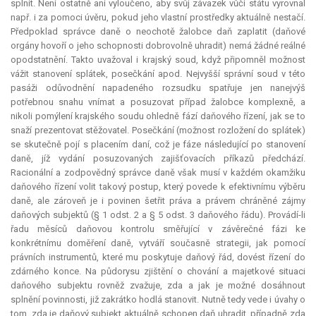
splnit. Není ostatně ani vyloučeno, aby svůj závazek vůči státu vyrovnal
např. i za pomoci úvěru, pokud jeho vlastní prostředky aktuálně nestačí.
Předpoklad správce daně o neochotě žalobce daň zaplatit (daňové
orgány hovoří o jeho schopnosti dobrovolně uhradit) nemá žádné reálné
opodstatnění. Takto uvažoval i krajský soud, když připomněl možnost
vážit stanovení splátek, posečkání apod. Nejvyšší správní soud v této
pasáži odůvodnění napadeného rozsudku spatřuje jen nanejvýš
potřebnou snahu vnímat a posuzovat případ žalobce komplexně, a
nikoli pomýlení krajského soudu ohledně fází daňového řízení, jak se to
snaží prezentovat stěžovatel. Posečkání (možnost rozložení do splátek)
se skutečně pojí s placením daní, což je fáze následující po stanovení
daně, jíž vydání posuzovaných zajišťovacích příkazů předchází.
Racionální a zodpovědný správce daně však musí v každém okamžiku
daňového řízení volit takový postup, který povede k efektivnímu výběru
daně, ale zároveň je i povinen šetřit práva a právem chráněné zájmy
daňových subjektů (§ 1 odst. 2 a § 5 odst. 3 daňového řádu). Provádí-li
řadu měsíců daňovou kontrolu směřující v závěrečné fázi ke
konkrétnímu doměření daně, vytváří současně strategii, jak pomocí
právních instrumentů, které mu poskytuje daňový řád, dovést řízení do
zdárného konce. Na půdorysu zjištění o chování a majetkové situaci
daňového subjektu rovněž zvažuje, zda a jak je možné dosáhnout
splnění povinnosti, již zakrátko hodlá stanovit. Nutně tedy vede i úvahy o
tom, zda je daňový subjekt aktuálně schopen daň uhradit, případně zda