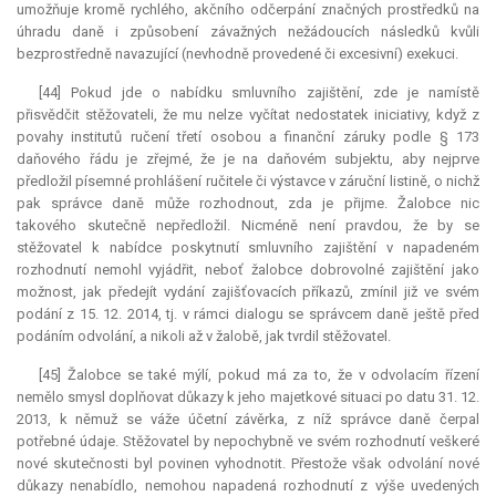
umožňuje kromě rychlého, akčního odčerpání značných prostředků na
úhradu daně i způsobení závažných nežádoucích následků kvůli
bezprostředně navazující (nevhodně provedené či excesivní) exekuci.
[44] Pokud jde o nabídku smluvního zajištění, zde je namístě
přisvědčit stěžovateli, že mu nelze vyčítat nedostatek iniciativy, když z
povahy institutů ručení třetí osobou a finanční záruky podle § 173
daňového řádu je zřejmé, že je na daňovém subjektu, aby nejprve
předložil písemné prohlášení ručitele či výstavce v záruční listině, o nichž
pak správce daně může rozhodnout, zda je přijme. Žalobce nic
takového skutečně nepředložil. Nicméně není pravdou, že by se
stěžovatel k nabídce poskytnutí smluvního zajištění v napadeném
rozhodnutí nemohl vyjádřit, neboť žalobce dobrovolné zajištění jako
možnost, jak předejít vydání zajišťovacích příkazů, zmínil již ve svém
podání z 15. 12. 2014, tj. v rámci dialogu se správcem daně ještě před
podáním odvolání, a nikoli až v žalobě, jak tvrdil stěžovatel.
[45] Žalobce se také mýlí, pokud má za to, že v odvolacím řízení
nemělo smysl doplňovat důkazy k jeho majetkové situaci po datu 31. 12.
2013, k němuž se váže účetní závěrka, z níž správce daně čerpal
potřebné údaje. Stěžovatel by nepochybně ve svém rozhodnutí veškeré
nové skutečnosti byl povinen vyhodnotit. Přestože však odvolání nové
důkazy nenabídlo, nemohou napadená rozhodnutí z výše uvedených