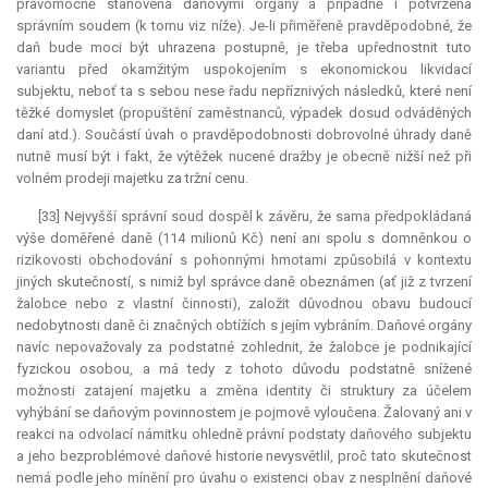
pravomocně stanovena daňovými orgány a případně i potvrzena
správním soudem (k tomu viz níže). Je-li přiměřeně pravděpodobné, že
daň bude moci být uhrazena postupně, je třeba upřednostnit tuto
variantu před okamžitým uspokojením s ekonomickou likvidací
subjektu, neboť ta s sebou nese řadu nepříznivých následků, které není
těžké domyslet (propuštění zaměstnanců, výpadek dosud odváděných
daní atd.). Součástí úvah o pravděpodobnosti dobrovolné úhrady daně
nutně musí být i fakt, že výtěžek nucené dražby je obecně nižší než při
volném prodeji majetku za tržní cenu.
[33] Nejvyšší správní soud dospěl k závěru, že sama předpokládaná
výše doměřené daně (114 milionů Kč) není ani spolu s domněnkou o
rizikovosti obchodování s pohonnými hmotami způsobilá v kontextu
jiných skutečností, s nimiž byl správce daně obeznámen (ať již z tvrzení
žalobce nebo z vlastní činnosti), založit důvodnou obavu budoucí
nedobytnosti daně či značných obtížích s jejím vybráním. Daňové orgány
navíc nepovažovaly za podstatné zohlednit, že žalobce je podnikající
fyzickou osobou, a má tedy z tohoto důvodu podstatně snížené
možnosti zatajení majetku a změna identity či struktury za účelem
vyhýbání se daňovým povinnostem je pojmově vyloučena. Žalovaný ani v
reakci na odvolací námitku ohledně právní podstaty daňového subjektu
a jeho bezproblémové daňové historie nevysvětlil, proč tato skutečnost
nemá podle jeho mínění pro úvahu o existenci obav z nesplnění daňové