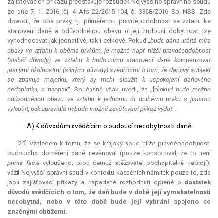
zajišťovacích příkazů představuje rozsudek Nejvyššího správního soudu
ze dne 7. 1. 2016, čj. 4 Afs 22/2015-104, č. 3368/2016 Sb. NSS. Zde
dovodil, že oba prvky, tj. přiměřenou pravděpodobnost ve vztahu ke
stanovení daně a odůvodněnou obavu o její budoucí dobytnost, lze
vyhodnocovat jak jednotlivě, tak i celkově. Pokud „
bude dána určitá míra
obavy ve vztahu k oběma prvkům, je možné např. nižší pravděpodobnost
(slabší důvody) ve vztahu k budoucímu stanovení daně kompenzovat
jasnými okolnostmi (silnými důvody) svědčícími o tom, že daňový subjekt
se zbavuje majetku, který by mohl sloužit k uspokojení daňového
nedoplatku, a naopak
“. Současně však uvedl, že „[p]
okud bude možno
odůvodněnou obavu ve vztahu k jednomu či druhému prvku s jistotou
vyloučit, pak zpravidla nebude možné zajišťovací příkaz vydat
“.
A) K důvodům svědčícím o budoucí nedobytnosti daně
[25] Vzhledem k tomu, že se krajský soud blíže pravděpodobnosti
budoucího doměření daně nevěnoval (pouze konstatoval, že to není
prima facie
vyloučeno, proti čemuž stěžovatel pochopitelně nebrojí),
vážil Nejvyšší správní soud v kontextu kasačních námitek pouze to, zda
jsou zajišťovací příkazy a napadené rozhodnutí opřené o
dostatek
důvodů svědčících o tom, že daň bude v době její vymahatelnosti
nedobytná, nebo v této době bude její vybrání spojeno se
značnými obtížemi.