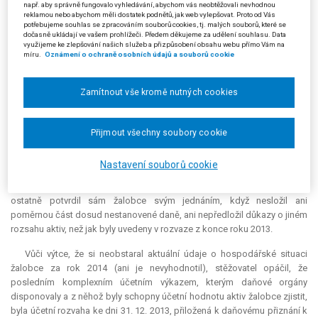
aktualizoval je a zdůvodnil, proč nelze účelu zákona dosáhnout jinými
např. aby správně fungovalo vyhledávání, abychom vás neobtěžovali nevhodnou
reklamou nebo abychom měli dostatek podnětů, jak web vylepšovat. Proto od Vás
prostředky méně zatěžujícími daňový subjekt. Akceptovatelné
potřebujeme souhlas se zpracováním souborů cookies, tj. malých souborů, které se
zajišťovací příkazy by musely být podpořeny konkrétními indiciemi
dočasně ukládají ve vašem prohlížeči. Předem děkujeme za udělení souhlasu. Data
využijeme ke zlepšování našich služeb a přizpůsobení obsahu webu přímo Vám na
svědčícími o nepříznivém budoucím vývoji hospodaření žalobce a
míru.
Oznámení o ochraně osobních údajů a souborů cookie
zároveň o nedobytnosti či značných (nikoli běžných) obtížích při výběru
budoucí daně. Nebude-li takových indicií, bude třeba zajišťovací příkazy
zrušit. Žalovaný také měl zhodnotit pravděpodobnost budoucího
Zamítnout vše kromě nutných cookies
uložení daně ve světle
recentní
judikatury.
Žalovaný (stěžovatel) podal proti napadenému rozsudku kasační
Přijmout všechny soubory cookie
stížnost. Setrval na svém názoru, že neschopnost žalobce uhradit
předpokládanou, vzápětí stanovenou daňovou povinnost vyplývala už z
Nastavení souborů cookie
její výše (doměření včetně příslušenství přesáhlo k 1. 10. 2015 164
milionů Kč). Obavu správce daně vyjádřenou v zajišťovacích příkazech
ostatně potvrdil sám žalobce svým jednáním, když nesložil ani
poměrnou část dosud nestanovené daně, ani nepředložil důkazy o jiném
rozsahu aktiv, než jak byly uvedeny v rozvaze z konce roku 2013.
Vůči výtce, že si neobstaral aktuální údaje o hospodářské situaci
žalobce za rok 2014 (ani je nevyhodnotil), stěžovatel opáčil, že
posledním komplexním účetním výkazem, kterým daňové orgány
disponovaly a z něhož byly schopny účetní hodnotu aktiv žalobce zjistit,
byla účetní rozvaha ke dni 31. 12. 2013, přiložená k daňovému přiznání k