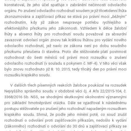
konstatoval, že jeho účel spatřuje v zabránění nečinnosti odvolacího
orgánu. Po zrušení odvolacího rozhodnutí soudem je již třicetidenní lhůta
zkonzumována a zajišťovací příkaz se stává po právní moci „
běžným
“
rozhodnutím, kdy již zákon neupravuje potřebu rychlejšího a
efektivnějšího přezkumu jeho zákonnosti. Vzhledem k délce žalobní
lhůty a absenci lhůty pro rozhodnutí soudu považoval za
absurdní
zavazovat odvolací orgán znovu tak krátkou lhůtou pro vydání nového
odvolacího rozhodnutí, jež navíc ze zákona není po dobu soudního
přezkumu přerušena či stavěna. Proto dle stěžovatele platí povinnost
rozhodnout do šesti měsíců od právní moci rozsudku o zrušení
odvolacího rozhodnutí (v souladu s pokynem č. MF-4). V této věci však
bylo znovu rozhodnuto již 8. 10. 2015, tedy třicátý den po právní moci
rozsudku krajského soudu.
V dalších třech písemných reakcích žalobce poukázal na rozsudek
Nejvyššího správního soudu v obdobné věci čj. 4 Afs 22/2015-104, č.
3368/2016 Sb. NSS, se shodnými skutkovými okolnostmi významnými
pro základní hmotněprávní otázku. Dále se vyjadřoval k následnému
postupu stěžovatele po zrušení jeho rozhodnutí napadeným rozsudkem
krajského soudu. Shrnul, že podle jeho mínění poté, co soud zrušil
rozhodnutí o odvolání proti zajišťovacím příkazům, nedošlo k vydání
(zákonného) rozhodnutí o odvolání do 30 dnů a zajišťovací příkazy se