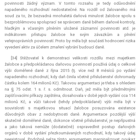
povinnosti žádný význam. V tomto rozsahu je tedy odůvodnění
napadeného rozhodnutí nedostatečné. Na rozdíl od žalovaného má
soud za to, že bezvadná mnohaletá daňová minulost žalobce spolu s
bezproblémovou spoluprací se správcem daně během daňové kontroly,
hladkým a včasným plněním uložené záznamní povinnosti atd. je
indikátorem přístupu žalobce ke svým závazkům a plnění
veřejnoprávních povinností. Proto by měla být součástí hodnocení rizika
vyvedení aktiv za účelem zmaření vybrání budoucí daně.
[34] Stěžovatel k demonstraci velikosti rozdílu mezi majetkem
žalobce a předpokládanou daňovou povinností používá údaj o celkové
výši doměřené daně z října 2015 (tj. více než 8 měsíců po vydání
napadeného rozhodnutí, kdy daň činila včetně příslušenství dohromady
částku kolem 164 milionů Kč). Takovou argumentaci je třeba s ohledem
na § 75 odst. 1 s. ř. s. odmítnout. Daň, jež měla být předmětnými
zajišťovacími příkazy zajištěna, dosahovala v době jejich vydání cca 114
milionů Kč, a vůči takové (tehdy předpokládané) výši měla být v
souvislosti s majetkovou situací žalobce posuzována existence
důvodných obav z nedobytnosti daně. Argumentace pozdější výší
skutečně doměřené daně, dokonce včetně příslušenství, je nepřípustná
a jako taková nemůže (dodatečně) ospravedlnit postup daňových
orgánů v době vydání přezkoumávaných rozhodnutí, kdy takový údaj
neexistoval. Podobně nelze tímto argumentem marginalizovat poukaz