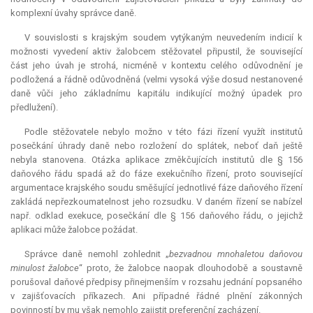
komplexní úvahy správce daně.
V souvislosti s krajským soudem vytýkaným neuvedením indicií k
možnosti vyvedení aktiv žalobcem stěžovatel připustil, že související
část jeho úvah je strohá, nicméně v kontextu celého odůvodnění je
podložená a řádně odůvodněná (velmi vysoká výše dosud nestanovené
daně vůči jeho základnímu kapitálu indikující možný úpadek pro
předlužení).
Podle stěžovatele nebylo možno v této fázi řízení využít institutů
posečkání úhrady daně nebo rozložení do splátek, neboť daň ještě
nebyla stanovena. Otázka aplikace změkčujících institutů dle § 156
daňového řádu spadá až do fáze exekučního řízení, proto související
argumentace krajského soudu směšující jednotlivé fáze daňového řízení
zakládá nepřezkoumatelnost jeho rozsudku. V daném řízení se nabízel
např. odklad
exekuce
, posečkání dle § 156 daňového řádu, o jejichž
aplikaci může žalobce požádat.
Správce daně nemohl zohlednit „
bezvadnou mnohaletou daňovou
minulost žalobce
“ proto, že žalobce naopak dlouhodobě a soustavně
porušoval daňové předpisy přinejmenším v rozsahu jednání popsaného
v zajišťovacích příkazech. Ani případné řádné plnění zákonných
povinností by mu však nemohlo zajistit preferenční zacházení.