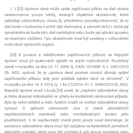
(...) [22] Správce daně může vydat zajišťovací příkaz na daň dosud
nestanovenou pouze tehdy, existují-li objektivní skutečnosti, které
zakládají odůvodněnou obavu (tj. přiměřenou pravděpodobnost), že a)
daň bude v budoucnu v určité výši stanovena, a zároveň že b) v době její
vymahatelnosti bude tato daň nedobytná nebo bude její vybrání spojeno
se značnými obtížemi. Tyto skutečnosti musí být uvedeny v odůvodnění
rozhodnutí správních orgánů.
[23] K povaze a náležitostem zajišťovacích příkazů se Nejvyšší
správní soud již opakovaně vyjádřil ve svých rozhodnutích. Rozšířený
senát v rozsudku ze dne 24. 11. 2009, čj. 9 Afs 13/2008–9, č. 2001/2010
Sb. NSS, vyslovil, že je „
správce daně povinen rozvést důvody vydání
zajišťovacího příkazu, tedy proč pokládá vybrání daně za ohrožené
“. V
rozsudku ze dne 16. 4. 2014, čj. 1 As 27/2014–31, č. 3049/2014 Sb. NSS,
Nejvyšší správní soud v bodu [20] uvedl, že „
naplnění odůvodněné obavy
je třeba zkoumat individuálně ve vztahu ke konkrétním okolnostem případu.
Bylo by velmi obtížné a málo funkční snažit se institut odůvodněné obavy
vymezit či zpřesnit stanovením více či méně abstraktních
nepřekročitelných mantinelů nebo mnohabodovým testem jeho
použitelnosti. V té nejobecnější rovině proto pouze soud konstatuje, že
existence odůvodněné obavy musí být založena na konkrétních poměrech
daňového subjektu, které musí být vztaženy k výši dosud nesplatné nebo