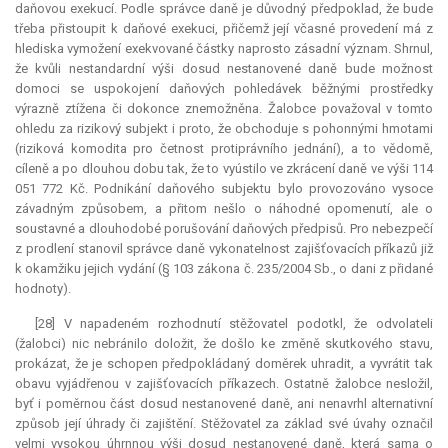
daňovou exekucí. Podle správce daně je důvodný předpoklad, že bude
třeba přistoupit k daňové exekuci, přičemž její včasné provedení má z
hlediska vymožení exekvované částky naprosto zásadní význam. Shrnul,
že kvůli nestandardní výši dosud nestanovené daně bude možnost
domoci se uspokojení daňových pohledávek běžnými prostředky
výrazně ztížena či dokonce znemožněna. Žalobce považoval v tomto
ohledu za rizikový subjekt i proto, že obchoduje s pohonnými hmotami
(riziková
komodita
pro četnost protiprávního jednání), a to vědomě,
cíleně a po dlouhou dobu tak, že to vyústilo ve zkrácení daně ve výši 114
051 772 Kč. Podnikání daňového subjektu bylo provozováno vysoce
závadným způsobem, a přitom nešlo o náhodné opomenutí, ale o
soustavné a dlouhodobé porušování daňových předpisů. Pro nebezpečí
z prodlení stanovil správce daně vykonatelnost zajišťovacích příkazů již
k okamžiku jejich vydání (§ 103 zákona č. 235/2004 Sb., o dani z přidané
hodnoty).
[28] V napadeném rozhodnutí stěžovatel podotkl, že odvolateli
(žalobci) nic nebránilo doložit, že došlo ke změně skutkového stavu,
prokázat, že je schopen předpokládaný doměrek uhradit, a vyvrátit tak
obavu vyjádřenou v zajišťovacích příkazech. Ostatně žalobce nesložil,
byť i poměrnou část dosud nestanovené daně, ani nenavrhl alternativní
způsob její úhrady či zajištění. Stěžovatel za základ své úvahy označil
velmi vysokou úhrnnou výši dosud nestanovené daně, která sama o