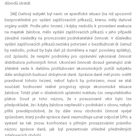
důvodů obstát.
[46] Daňový subjekt byl navíc ve specifické situaci (na niž upozornil
bezprostředně po vydání zajišťovacích příkazů), kterou měly daňové
orgány uvážit. Podle jeho tvrzení, i kdyby nedošlo k provedení
exekuce
na majetek žalobce, mělo vydání zajišťovacích příkazů v jeho případě
závažné následky na provozování podnikatelské činnosti. V důsledku
vydání zajišťovacích příkazů nezíská potvrzení o bezdlužnosti (k čemuž
by nedošlo, pokud by byla daň již doměřena a např. povoleny splátky),
což způsobí, že nesplní podmínky pro oprávnění vykonávat činnost
distributora pohonných hmot. Ukončení činnosti dosud generující zisk
zřetelně vede k dalšímu prohlubování ekonomických potíží subjektu
dále snižujících budoucí dobytnost daně. Správce daně měl proto ověřit
pravdivost tohoto tvrzení, neboť bylo-li by potvrzeno, musí se stát
součástí hodnocení reálné prognózy vývoje ekonomické situace
žalobce. Totéž platí o důsledcích uplatnění institutu tzv. nespolehlivého
plátce. Soud je toho názoru, že v posuzované věci bylo lze
předpokládat, že i kdyby žalobce nepřerušil v podnikání v oboru, nebylo
příliš pravděpodobné, že by dále svou obchodní činnost vyvíjel
způsobem, který podle správce daně neumožňuje uznat odpočet DPH, a
vystavil se tak znovu konfrontaci s přímým prosazováním právního
názoru správce daně, jak byl prezentován ohledně předmětných
zdaňovacích období.