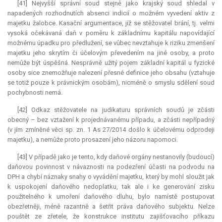
[41] Nejvyšší správní soud stejně jako krajský soud shledal v
napadených rozhodnutích absenci indicií o možném vyvedení aktiv z
majetku žalobce. Kasační argumentace, jíž se stěžovatel brání, tj. velmi
vysoká očekávaná daň v poměru k základnímu kapitálu napovídající
možnému úpadku pro předlužení, se vůbec nevztahuje k riziku zmenšení
majetku jeho skrytím či účelovým převedením na jiné osoby, a proto
nemůže být úspěšná. Nesprávně užitý pojem základní
kapitál
u fyzické
osoby sice znemožňuje nalezení přesné definice jeho obsahu (vztahuje
se totiž pouze k právnickým osobám), nicméně o smyslu sdělení soud
pochybnosti nemá.
[42] Odkaz stěžovatele na judikaturu správních soudů je zčásti
obecný – bez vztažení k projednávanému případu, a zčásti nepřípadný
(v jím zmíněné věci sp. zn. 1 As 27/2014 došlo k účelovému odprodeji
majetku), a nemůže proto prosazení jeho názoru napomoci.
[43] V případě jako je tento, kdy daňové orgány nestanovily (budoucí)
daňovou povinnost v návaznosti na podezření účasti na podvodu na
DPH a chybí náznaky snahy o vyvádění majetku, který by mohl sloužit jak
k uspokojení daňového nedoplatku, tak ale i ke generování zisku
použitelného k umoření daňového dluhu, bylo namístě postupovat
obezřetněji, méně razantně a šetřit práva daňového subjektu. Nelze
pouštět ze zřetele, že konstrukce institutu zajišťovacího příkazu