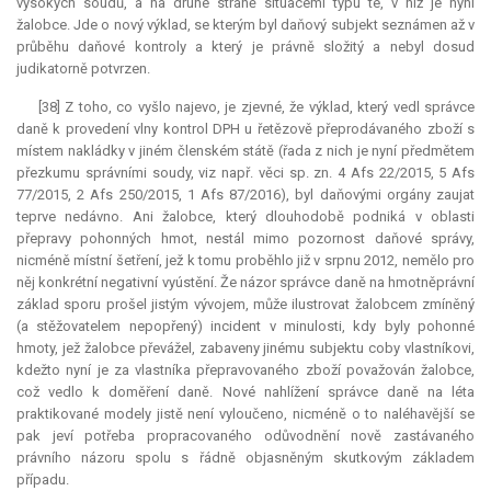
vysokých soudů, a na druhé straně situacemi typu té, v níž je nyní
žalobce. Jde o nový výklad, se kterým byl daňový subjekt seznámen až v
průběhu daňové kontroly a který je právně složitý a nebyl dosud
judikatorně potvrzen.
[38] Z toho, co vyšlo najevo, je zjevné, že výklad, který vedl správce
daně k provedení vlny kontrol DPH u řetězově přeprodávaného zboží s
místem nakládky v jiném členském státě (řada z nich je nyní předmětem
přezkumu správními soudy, viz např. věci sp. zn. 4 Afs 22/2015, 5 Afs
77/2015, 2 Afs 250/2015, 1 Afs 87/2016), byl daňovými orgány zaujat
teprve nedávno. Ani žalobce, který dlouhodobě podniká v oblasti
přepravy pohonných hmot, nestál mimo pozornost daňové správy,
nicméně místní šetření, jež k tomu proběhlo již v srpnu 2012, nemělo pro
něj konkrétní negativní vyústění. Že názor správce daně na hmotněprávní
základ sporu prošel jistým vývojem, může ilustrovat žalobcem zmíněný
(a stěžovatelem nepopřený) incident v minulosti, kdy byly pohonné
hmoty, jež žalobce převážel, zabaveny jinému subjektu coby vlastníkovi,
kdežto nyní je za vlastníka přepravovaného zboží považován žalobce,
což vedlo k doměření daně. Nové nahlížení správce daně na léta
praktikované modely jistě není vyloučeno, nicméně o to naléhavější se
pak jeví potřeba propracovaného odůvodnění nově zastávaného
právního názoru spolu s řádně objasněným skutkovým základem
případu.