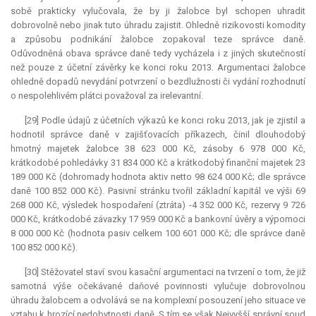
sobě prakticky vylučovala, že by ji žalobce byl schopen uhradit
dobrovolně nebo jinak tuto úhradu zajistit. Ohledně rizikovosti komodity
a způsobu podnikání žalobce zopakoval teze správce daně.
Odůvodněná obava správce daně tedy vycházela i z jiných skutečností
než pouze z účetní závěrky ke konci roku 2013. Argumentaci žalobce
ohledně dopadů nevydání potvrzení o bezdlužnosti či vydání rozhodnutí
o nespolehlivém plátci považoval za irelevantní.
[29] Podle údajů z účetních výkazů ke konci roku 2013, jak je zjistil a
hodnotil správce daně v zajišťovacích příkazech, činil dlouhodobý
hmotný majetek žalobce 38 623 000 Kč, zásoby 6 978 000 Kč,
krátkodobé pohledávky 31 834 000 Kč a krátkodobý finanční majetek 23
189 000 Kč (dohromady hodnota aktiv netto 98 624 000 Kč; dle správce
daně 100 852 000 Kč). Pasivní stránku tvořil základní
kapitál
ve výši 69
268 000 Kč, výsledek hospodaření (ztráta) -4 352 000 Kč, rezervy 9 726
000 Kč, krátkodobé závazky 17 959 000 Kč a bankovní úvěry a výpomoci
8 000 000 Kč (hodnota pasiv celkem 100 601 000 Kč; dle správce daně
100 852 000 Kč).
[30] Stěžovatel staví svou kasační argumentaci na tvrzení o tom, že již
samotná výše očekávané daňové povinnosti vylučuje dobrovolnou
úhradu žalobcem a odvolává se na komplexní posouzení jeho situace ve
vztahu k hrozící nedobytnosti daně. S tím se však Nejvyšší správní soud