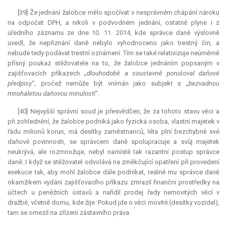
[39] Že jednání žalobce mělo spočívat v nesprávném chápání nároku
na odpočet DPH, a nikoli v podvodném jednání, ostatně plyne i z
úředního záznamu ze dne 10. 11. 2014, kde správce daně výslovně
uvedl, že nepřiznání daně nebylo vyhodnoceno jako trestný čin, a
nebude tedy podávat trestní oznámení. Tím se také relativizuje neúměrně
přísný poukaz stěžovatele na to, že žalobce jednáním popsaným v
zajišťovacích příkazech „
dlouhodobě a soustavně porušoval daňové
předpisy
“, pročež nemůže být vnímán jako subjekt s „
bezvadnou
mnohaletou daňovou minulostí
“.
[40] Nejvyšší správní soud je přesvědčen, že za tohoto stavu věci a
při zohlednění, že žalobce podniká jako fyzická osoba, vlastní majetek v
řádu milionů korun, má desítky zaměstnanců, léta plní bezchybně své
daňové povinnosti, se správcem daně spolupracuje a svůj majetek
neukrývá, ale rozmnožuje, nebyl namístě tak razantní postup správce
daně. I když se stěžovatel odvolává na změkčující opatření při provedení
exekuce
tak, aby mohl žalobce dále podnikat, reálně mu správce daně
okamžikem vydání zajišťovacího příkazu zmrazil finanční prostředky na
účtech u peněžních ústavů a nařídil prodej řady nemovitých věcí v
dražbě, včetně domu, kde žije. Pokud jde o věci movité (desítky vozidel),
tam se omezil na zřízení zástavního práva.