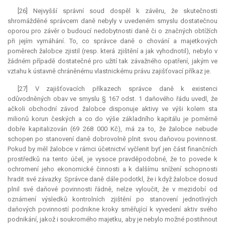
[26] Nejvyšší správní soud dospěl k závěru, že skutečnosti
shromážděné správcem daně nebyly v uvedeném smyslu dostatečnou
oporou pro závěr o budoucí nedobytnosti daně či o značných obtížích
při jejím vymáhání. To, co správce daně o chování a majetkových
poměrech žalobce zjistil (resp. která zjištění a jak vyhodnotil), nebylo v
žádném případě dostatečné pro užití tak závažného opatření, jakým ve
vztahu k ústavně chráněnému vlastnickému právu zajišťovací příkaz je.
[27] V zajišťovacích příkazech správce daně k existenci
odůvodněných obav ve smyslu § 167 odst. 1 daňového řádu uvedl, že
ačkoli obchodní závod žalobce disponuje aktivy ve výši kolem sta
milionů korun českých a co do výše základního kapitálu je poměrně
dobře kapitalizován (69 268 000 Kč), má za to, že žalobce nebude
schopen po stanovení daně dobrovolně plnit svou daňovou povinnost.
Pokud by měl žalobce v rámci účetnictví vyčlenit byť jen část finančních
prostředků na tento účel, je vysoce pravděpodobné, že to povede k
ochromení jeho ekonomické činnosti a k dalšímu snížení schopnosti
hradit své závazky. Správce daně dále podotkl, že i když žalobce dosud
plnil své daňové povinnosti řádně, nelze vyloučit, že v mezidobí od
oznámení výsledků kontrolních zjištění po stanovení jednotlivých
daňových povinností podnikne kroky směřující k vyvedení aktiv svého
podnikání, jakož i soukromého majetku, aby je nebylo možné postihnout