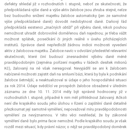
defekty shledal již v rozhodnutích I. stupně, neboť ze skutečnosti, že
předpokládaná výše daně a výše aktiv žalobce jsou zhruba stejné, nelze
bez budoucího snížení majetku žalobce automaticky (jen ze samotné
výše předpokládané daně) dovodit nedobytnost daně. Daňový řád
předpokládá existenci „
značných obtíží
“ při výběru daně, nikoli pouhou
nemožnost uhradit dobrovolně doměřenou daň najednou; je třeba vážit
možnost splátek, posečkání či jiných reálně v úvahu přicházejících
institutů. Správce daně nepředložil žádnou indicii možnosti vyvedení
aktiv z žalobcova majetku. Žalobce navíc v odvolání předestřel
relevantní
skutečnosti, které činí budoucí znesnadnění výběru daně méně
pravděpodobným (zejména pořízení majetku v řádech desítek milionů
Kč), žalovaný na ně však nereagoval. Nevyjádřil se ani k žalobcem
nabízené možnosti zajistit daň na smluvní bázi, která by byla k podnikání
žalobce šetrnější, a neaktualizoval si údaje o jeho hospodářské situaci
za rok 2014. Údaje svědčící ve prospěch žalobce obsažené v úředním
záznamu ze dne 10. 11. 2014 měly být správně hodnoceny již v
rozhodnutích I. stupně, případně k nim měl přihlédnout žalovaný. Ačkoli
není dle krajského soudu jeho úlohou v řízení o zajištění daně detailně
přezkoumat její samotné vyměření, nepovažoval míru pravděpodobnosti
vyměření za nevýznamnou. V této věci neshledal, že by zákonné
vyměření daně bylo
prima facie
nemožné. Podle krajského soudu je však
rozdíl mezi situací, kdy právní názor, o nějž se pravděpodobný doměrek