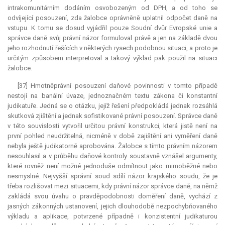
intrakomunitárním dodáním osvobozeným od DPH, a od toho se
odvíjející posouzení, zda žalobce oprávněně uplatnil odpočet daně na
vstupu. K tomu se dosud vyjádřil pouze Soudní dvůr Evropské unie a
správce daně svůj právní názor formuloval právě a jen na základě dvou
jeho rozhodnutí řešících v některých rysech podobnou situaci, a proto je
určitým způsobem interpretoval a takový výklad pak použil na situaci
žalobce.
[37] Hmotněprávní posouzení daňové povinnosti v tomto případě
nestojí na banální úvaze, jednoznačném textu zákona či konstantní
judikatuře. Jedná se o otázku, jejíž řešení předpokládá jednak rozsáhlá
skutková zjištění a jednak sofistikované právní posouzení. Správce daně
v této souvislosti vytvořil určitou právní konstrukci, která jistě není na
první pohled neudržitelná, nicméně v době zajištění ani vyměření daně
nebyla ještě judikatorně aprobována. Žalobce s tímto právním názorem
nesouhlasil a v průběhu daňové kontroly soustavně vznášel argumenty,
které rovněž není možné jednoduše odmítnout jako mimoběžné nebo
nesmyslné. Nejvyšší správní soud sdílí názor krajského soudu, že je
třeba rozlišovat mezi situacemi, kdy právní názor správce daně, na němž
zakládá svou úvahu o pravděpodobnosti doměření daně, vychází z
jasných zákonných ustanovení, jejich dlouhodobě nezpochybňovaného
výkladu a aplikace, potvrzené případně i konzistentní judikaturou