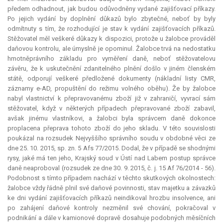
předem odhadnout, jak budou odůvodněny vydané zajišťovací příkazy.
Po jejich vydání by doplnění důkazů bylo zbytečné, neboť by byly
odmítnuty s tím, že rozhodující je stav k vydání zajišťovacích příkazů.
Stěžovatel měl veškeré důkazy k dispozici, protože u žalobce prováděl
daňovou kontrolu, ale úmyslně je opominul. Žalobce trvá na nedostatku
hmotněprávního základu pro vyměření daně, neboť stěžovatelovu
závěru, že k uskutečnění zdanitelného plnění došlo v jiném členském
státě, odporují veškeré předložené dokumenty (nákladní listy CMR,
záznamy e-AD, propuštění do režimu volného oběhu). Že by žalobce
nabyl vlastnictví k přepravovanému zboží již v zahraničí, vyvrací sám
stěžovatel, když v některých případech přepravované zboží zabavil,
avšak jinému vlastníkovi, a žalobci byla správcem daně dokonce
proplacena přeprava tohoto zboží do jeho skladu. V této souvislosti
poukázal na rozsudek Nejvyššího správního soudu v obdobné věci ze
dne 25. 10. 2015, sp. zn. 5 Afs 77/2015. Dodal, že v případě se shodnými
rysy, jaké má ten jeho, Krajský soud v Ústí nad Labem postup správce
daně neaproboval (rozsudek ze dne 30. 9. 2015, č. j. 15 Af 76/2014 - 56).
Podobnost s tímto případem nachází v těchto skutkových okolnostech:
žalobce vždy řádně plnil své daňové povinnosti, stav majetku a závazků
ke dni vydání zajišťovacích příkazů neindikoval hrozbu insolvence, ani
po zahájení daňové kontroly nezměnil své chování, pokračoval v
podnikání a dále v kamionové dopravě dosahuje podobných měsíčních