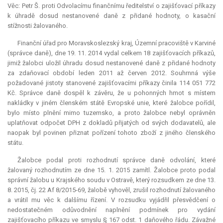
Věc: Petr Š. proti Odvolacímu finančnímu ředitelství o zajišťovací příkazy
k úhradě dosud nestanovené daně z přidané hodnoty, o kasační
stížnosti žalovaného.
Finanční úřad pro Moravskoslezský kraj, Územní pracoviště v Karviné
(správce daně), dne 19. 11. 2014 vydal celkem 18 zajišťovacích příkazů,
jimiž žalobci uložil úhradu dosud nestanovené daně z přidané hodnoty
za zdaňovací období leden 2011 až červen 2012. Souhrnná výše
požadované jistoty stanovené zajišťovacími příkazy činila 114 051 772
Kč. Správce daně dospěl k závěru, že u pohonných hmot s místem
nakládky v jiném členském státě Evropské unie, které žalobce pořídil,
bylo místo plnění mimo tuzemsko, a proto žalobce nebyl oprávněn
uplatňovat odpočet DPH z dokladů přijatých od svých dodavatelů, ale
naopak byl povinen přiznat pořízení tohoto zboží z jiného členského
státu.
Žalobce podal proti rozhodnutí správce daně odvolání, které
žalovaný rozhodnutím ze dne 15. 1. 2015 zamítl. Žalobce proto podal
správní žalobu u Krajského soudu v Ostravě, který rozsudkem ze dne 13.
8. 2015, čj. 22 Af 8/2015-69, žalobě vyhověl, zrušil rozhodnutí žalovaného
a vrátil mu věc k dalšímu řízení. V rozsudku vyjádřil přesvědčení o
nedostatečném odůvodnění naplnění podmínek pro vydání
zajišťovacího příkazu ve smyslu § 167 odst. 1 daňového řádu. Závažné