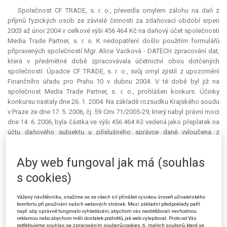
Společnost CF TRADE, s. r. o., převedla omylem zálohu na daň z
příjmů fyzických osob ze závislé činnosti za zdaňovací období srpen
2003 až únor 2004 v celkové výši 456 464 Kč na daňový účet společnosti
Media Trade Partner, s. r. o. K nedopatření došlo použitím formulářů
připravených společností Mgr. Alice Vacková - DATECH zpracování dat,
která v předmětné době zpracovávala účetnictví obou dotčených
společností. Úpadce CF TRADE, s. r. o., svůj omyl zjistil z upozornění
Finančního úřadu pro Prahu 10 v dubnu 2004. V té době byl již na
společnost Media Trade Partner, s. r. o., prohlášen konkurs. Účinky
konkursu nastaly dne 26. 1. 2004. Na základě rozsudku Krajského soudu
v Praze ze dne 17. 5. 2006, čj. 59 Cmi 71/2005-29, který nabyl právní moci
dne 14. 6. 2006, byla částka ve výši 456 464 Kč vedená jako přeplatek na
účtu daňového subjektu u příslušného správce daně vyloučena z
konkursní podstaty úpadce Media Trade Partner, s. r. o. Žádostí ze dne
10. 8. 2006 zástupce úpadce CF TRADE, s. r. o., Mgr. Karel K., žádal
Aby web fungoval jak má (souhlas
žalovaného o vrácení této omylem zaslané platby. Na tuto žádost
žalovaný nereagoval. Po prohlášení konkursu na úpadce CF TRADE, s. r.
s cookies)
o., žalobkyně dne 26. 3. 2007 opětovně žádala žalovaného, aby vrátil
předmětnou částku do konkursní podstaty úpadce CF TRADE, s. r. o.
Vážený návštěvníku, snažíme se ze všech sil přinášet vysokou úroveň uživatelského
Žalovaný odpověděl sdělením ze dne 16. 4. 2007, v němž uvedl, že se v
komfortu při používání našich webových stránek. Mezi základní předpoklady patří
např. aby správně fungovalo vyhledávání, abychom vás neobtěžovali nevhodnou
tomto případě nejednalo o vratitelný přeplatek dle § 64 daňového řádu.
reklamou nebo abychom měli dostatek podnětů, jak web vylepšovat. Proto od Vás
Žalobkyni vydal pouze potvrzení o došlé platbě a o totožnosti daňového
potřebujeme souhlas se zpracováním souborů cookies, tj. malých souborů, které se