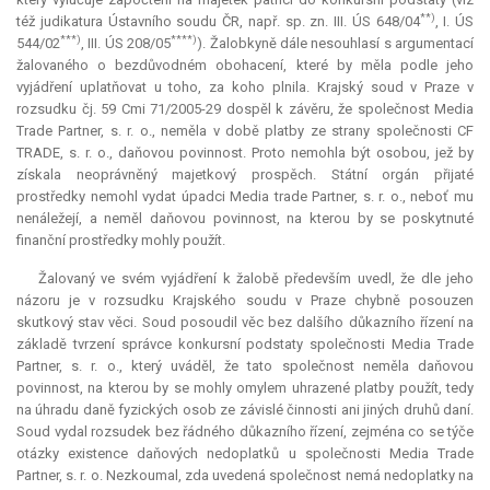
**)
též
judikatura
Ústavního soudu ČR, např. sp. zn. III. ÚS 648/04
, I. ÚS
***)
****)
544/02
, III. ÚS 208/05
). Žalobkyně dále nesouhlasí s argumentací
žalovaného o bezdůvodném obohacení, které by měla podle jeho
vyjádření uplatňovat u toho, za koho plnila. Krajský soud v Praze v
rozsudku čj. 59 Cmi 71/2005-29 dospěl k závěru, že společnost Media
Trade Partner, s. r. o., neměla v době platby ze strany společnosti CF
TRADE, s. r. o., daňovou povinnost. Proto nemohla být osobou, jež by
získala neoprávněný majetkový prospěch. Státní orgán přijaté
prostředky nemohl vydat úpadci Media trade Partner, s. r. o., neboť mu
nenáležejí, a neměl daňovou povinnost, na kterou by se poskytnuté
finanční prostředky mohly použít.
Žalovaný ve svém vyjádření k žalobě především uvedl, že dle jeho
názoru je v rozsudku Krajského soudu v Praze chybně posouzen
skutkový stav věci. Soud posoudil věc bez dalšího důkazního řízení na
základě tvrzení správce konkursní podstaty společnosti Media Trade
Partner, s. r. o., který uváděl, že tato společnost neměla daňovou
povinnost, na kterou by se mohly omylem uhrazené platby použít, tedy
na úhradu daně fyzických osob ze závislé činnosti ani jiných druhů daní.
Soud vydal rozsudek bez řádného důkazního řízení, zejména co se týče
otázky existence daňových nedoplatků u společnosti Media Trade
Partner, s. r. o. Nezkoumal, zda uvedená společnost nemá nedoplatky na