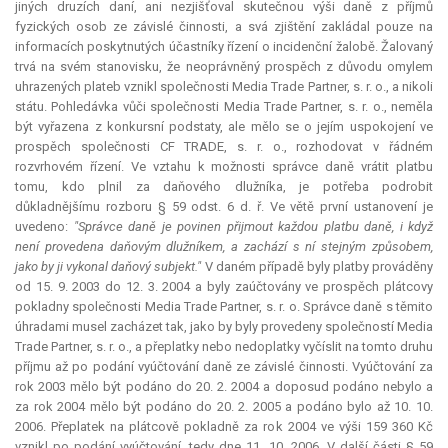
jiných druzích daní, ani nezjišťoval skutečnou výši daně z příjmů
fyzických osob ze závislé činnosti, a svá zjištění zakládal pouze na
informacích poskytnutých účastníky řízení o incidenční žalobě. Žalovaný
trvá na svém stanovisku, že neoprávněný prospěch z důvodu omylem
uhrazených plateb vznikl společnosti Media Trade Partner, s. r. o., a nikoli
státu. Pohledávka vůči společnosti Media Trade Partner, s. r. o., neměla
být vyřazena z konkursní podstaty, ale mělo se o jejím uspokojení ve
prospěch společnosti CF TRADE, s. r. o., rozhodovat v řádném
rozvrhovém řízení. Ve vztahu k možnosti správce daně vrátit platbu
tomu, kdo plnil za daňového dlužníka, je potřeba podrobit
důkladnějšímu rozboru § 59 odst. 6 d. ř. Ve větě první ustanovení je
uvedeno:
"Správce daně je povinen přijmout každou platbu daně, i když
není provedena daňovým dlužníkem, a zachází s ní stejným způsobem,
jako by ji vykonal daňový subjekt."
V daném případě byly platby prováděny
od 15. 9. 2003 do 12. 3. 2004 a byly zaúčtovány ve prospěch plátcovy
pokladny společnosti Media Trade Partner, s. r. o. Správce daně s těmito
úhradami musel zacházet tak, jako by byly provedeny společností Media
Trade Partner, s. r. o., a přeplatky nebo nedoplatky vyčíslit na tomto druhu
příjmu až po podání vyúčtování daně ze závislé činnosti. Vyúčtování za
rok 2003 mělo být podáno do 20. 2. 2004 a doposud podáno nebylo a
za rok 2004 mělo být podáno do 20. 2. 2005 a podáno bylo až 10. 10.
2006. Přeplatek na plátcově pokladně za rok 2004 ve výši 159 360 Kč
vznikl po podání vyúčtování, tedy dne 11. 10. 2006. V další části § 59