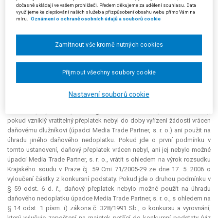
dočasně ukládají ve vašem prohlížeči. Předem děkujeme za udělení souhlasu. Data
dlužníka, na úhradu jehož daňového nedoplatku byla platba
využijeme ke zlepšování našich služeb a přizpůsobení obsahu webu přímo Vám na
zaevidována. Proti postupu žalovaného brojila žalobkyně reklamací.
míru.
Oznámení o ochraně osobních údajů a souborů cookie
Žalovaný dne 26. 11. 2007 vydal rozhodnutí, jímž reklamaci žalobkyně
nevyhověl.
Zamítnout vše kromě nutných cookies
Žalobkyně uvedené rozhodnutí žalovaného napadla žalobou, v níž
zejména nesouhlasila se závěrem, že se v její právní věci nejedná o
vratitelný přeplatek na dani dle § 64 d. ř. Tvrdí, že úpadce CF TRADE, s. r.
Přijmout všechny soubory cookie
o., v soudním řízení prokázal, že finanční hotovost ve výši 456 464 Kč je
přeplatkem na účtu pokladny úpadce Media Trade Partner, s. r. o., že
Nastavení souborů cookie
finanční prostředky v této částce byly žalovanému poukázány omylem, a
že mu mají být vráceny. Podle § 59 odst. 6 d. ř. lze platbu vrátit tehdy,
pokud vzniklý vratitelný přeplatek nebyl do doby vyřízení žádosti vrácen
daňovému dlužníkovi (úpadci Media Trade Partner, s. r. o.) ani použit na
úhradu jiného daňového nedoplatku. Pokud jde o první podmínku v
tomto ustanovení, daňový přeplatek vrácen nebyl, ani jej nebylo možné
úpadci Media Trade Partner, s. r. o., vrátit s ohledem na výrok rozsudku
Krajského soudu v Praze čj. 59 Cmi 71/2005-29 ze dne 17. 5. 2006 o
vyloučení částky z konkursní podstaty. Pokud jde o druhou podmínku v
§ 59 odst. 6 d. ř., daňový přeplatek nebylo možné použít na úhradu
daňového nedoplatku úpadce Media Trade Partner, s. r. o., s ohledem na
§ 14 odst. 1 písm. i) zákona č. 328/1991 Sb., o konkursu a vyrovnání,
který vylučuje započtení na majetek patřící do konkursní podstaty (viz