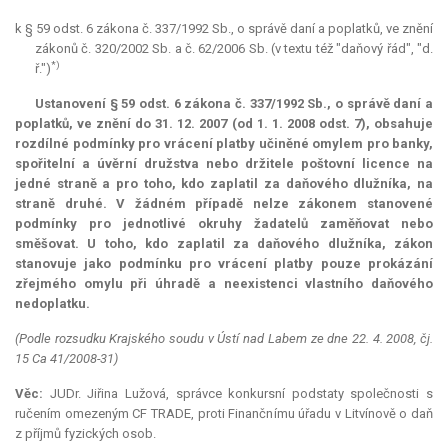
k § 59 odst. 6 zákona č. 337/1992 Sb., o správě daní a poplatků, ve znění
zákonů č. 320/2002 Sb. a č. 62/2006 Sb. (v textu též "daňový řád", "d.
*)
ř.")
Ustanovení § 59 odst. 6 zákona č. 337/1992 Sb., o správě daní a
poplatků, ve znění do 31. 12. 2007 (od 1. 1. 2008 odst. 7), obsahuje
rozdílné podmínky pro vrácení platby učiněné omylem pro banky,
spořitelní a úvěrní družstva nebo držitele poštovní licence na
jedné straně a pro toho, kdo zaplatil za daňového dlužníka, na
straně druhé. V žádném případě nelze zákonem stanovené
podmínky pro jednotlivé okruhy žadatelů zaměňovat nebo
směšovat. U toho, kdo zaplatil za daňového dlužníka, zákon
stanovuje jako podmínku pro vrácení platby pouze prokázání
zřejmého omylu při úhradě a neexistenci vlastního daňového
nedoplatku.
(Podle rozsudku Krajského soudu v Ústí nad Labem ze dne 22. 4. 2008, čj.
15 Ca 41/2008-31)
Věc:
JUDr. Jiřina Lužová, správce konkursní podstaty společnosti s
ručením omezeným CF TRADE, proti Finančnímu úřadu v Litvínově o daň
z příjmů fyzických osob.