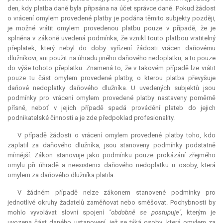
den, kdy platba daně byla připsána na účet správce daně. Pokud žádost
o vrácení omylem provedené platby je podána těmito subjekty později,
je možné vrátit omylem provedenou platbu pouze v případě, že je
splněna v zákoně uvedená podmínka, že vznikl touto platbou vratitelný
přeplatek, který nebyl do doby vyřízení žádosti vrácen daňovému
dlužníkovi, ani použit na úhradu jiného daňového nedoplatku, a to pouze
do výše tohoto přeplatku. Znamená to, že v takovém případě lze vrátit
pouze tu část omylem provedené platby, o kterou platba převyšuje
daňové nedoplatky daňového dlužníka. U uvedených subjektů jsou
podmínky pro vrácení omylem provedené platby nastaveny poměrně
přísně, neboť v jejich případě spadá provádění plateb do jejich
podnikatelské činnosti a je zde předpoklad profesionality.
V případě žádosti o vrácení omylem provedené platby toho, kdo
zaplatil za daňového dlužníka, jsou stanoveny podmínky podstatně
mírnější. Zákon stanovuje jako podmínku pouze prokázání zřejmého
omylu při úhradě a neexistenci daňového nedoplatku u osoby, která
omylem za daňového dlužníka platila.
V žádném případě nelze zákonem stanovené podmínky pro
jednotlivé okruhy žadatelů zaměňovat nebo směšovat. Pochybnosti by
mohlo vyvolávat slovní spojení
"obdobně se postupuje",
kterým je
uvozena část daného ustanovení, jež se týká osoby, která omylem za