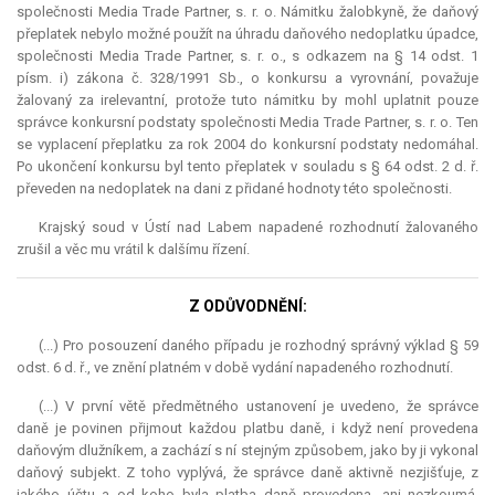
společnosti Media Trade Partner, s. r. o. Námitku žalobkyně, že daňový
přeplatek nebylo možné použít na úhradu daňového nedoplatku úpadce,
společnosti Media Trade Partner, s. r. o., s odkazem na § 14 odst. 1
písm. i) zákona č. 328/1991 Sb., o konkursu a vyrovnání, považuje
žalovaný za irelevantní, protože tuto námitku by mohl uplatnit pouze
správce konkursní podstaty společnosti Media Trade Partner, s. r. o. Ten
se vyplacení přeplatku za rok 2004 do konkursní podstaty nedomáhal.
Po ukončení konkursu byl tento přeplatek v souladu s § 64 odst. 2 d. ř.
převeden na nedoplatek na dani z přidané hodnoty této společnosti.
Krajský soud v Ústí nad Labem napadené rozhodnutí žalovaného
zrušil a věc mu vrátil k dalšímu řízení.
Z ODŮVODNĚNÍ:
(...) Pro posouzení daného případu je rozhodný správný výklad § 59
odst. 6 d. ř., ve znění platném v době vydání napadeného rozhodnutí.
(...) V první větě předmětného ustanovení je uvedeno, že správce
daně je povinen přijmout každou platbu daně, i když není provedena
daňovým dlužníkem, a zachází s ní stejným způsobem, jako by ji vykonal
daňový subjekt. Z toho vyplývá, že správce daně aktivně nezjišťuje, z
jakého účtu a od koho byla platba daně provedena, ani nezkoumá,