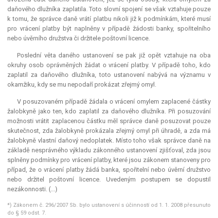
daňového dlužníka zaplatila. Toto slovní spojení se však vztahuje pouze
k tomu, že správce daně vrátí platbu nikoli již k podmínkám, které musí
pro vrácení platby být naplněny v případě žádosti banky, spořitelního
nebo úvěrního družstva či držitele poštovní licence.
Poslední věta daného ustanovení se pak již opět vztahuje na oba
okruhy osob oprávněných žádat o vrácení platby. V případě toho, kdo
zaplatil za daňového dlužníka, toto ustanovení nabývá na významu v
okamžiku, kdy se mu nepodaří prokázat zřejmý omyl.
V posuzovaném případě žádala o vrácení omylem zaplacené částky
žalobkyně jako ten, kdo zaplatil za daňového dlužníka. Při posuzování
možnosti vrátit zaplacenou částku měl správce daně posuzovat pouze
skutečnost, zda žalobkyně prokázala zřejmý omyl při úhradě, a zda má
žalobkyně vlastní daňový nedoplatek. Místo toho však správce daně na
základě nesprávného výkladu zákonného ustanovení zjišťoval, zda jsou
splněny podmínky pro vrácení platby, které jsou zákonem stanoveny pro
případ, že o vrácení platby žádá banka, spořitelní nebo úvěrní družstvo
nebo držitel poštovní licence. Uvedeným postupem se dopustil
nezákonnosti. (...)
*) Zákonem č. 296/2007 Sb. bylo ustanovení s účinností od 1. 1. 2008 přesunuto
do § 59 odst. 7.