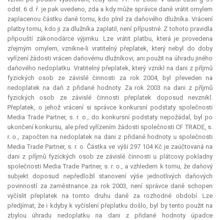
odst. 6 d. ř. je pak uvedeno, zda a kdy může správce daně vrátit omylem
zaplacenou částku daně tomu, kdo plnil za daňového dlužníka. Vrácení
platby tomu, kdo ji za dlužníka zaplatil, není přípustné. Z tohoto pravidla
připouští zákonodárce výjimku. Lze vrátit platbu, která je provedena
zřejmým omylem, vznikne-li vratitelný přeplatek, který nebyl do doby
vyřízení žádosti vrácen daňovému dlužníkovi, ani použit na úhradu jiného
daňového nedoplatku. Vratitelný přeplatek, který vznikl na dani z příjmů
fyzických osob ze závislé činnosti za rok 2004, byl převeden na
nedoplatek na daň z přidané hodnoty. Za rok 2003 na dani z příjmů
fyzických osob ze závislé činnosti přeplatek doposud nevznikl.
Přeplatek, o jehož vrácení si správce konkursní podstaty společnosti
Media Trade Partner, s. r. o., do konkursní podstaty nepožádal, byl po
ukončení konkursu, ale před vyřízením žádosti společnosti CF TRADE, s.
r. o., započten na nedoplatek na dani z přidané hodnoty u společnosti
Media Trade Partner, s. r. o. Částka ve výši 297 104 Kč je zaúčtovaná na
dani z příjmů fyzických osob ze závislé činnosti u plátcovy pokladny
společnosti Media Trade Partner, s. r. o., a vzhledem k tomu, že daňový
subjekt doposud nepředložil stanovení výše jednotlivých daňových
povinností za zaměstnance za rok 2003, není správce daně schopen
vyčíslit přeplatek na tomto druhu daně za rozhodné období. Lze
předjímat, že i kdyby k vyčíslení přeplatku došlo, byl by tento použit na
zbylou úhradu nedoplatku na dani z přidané hodnoty úpadce