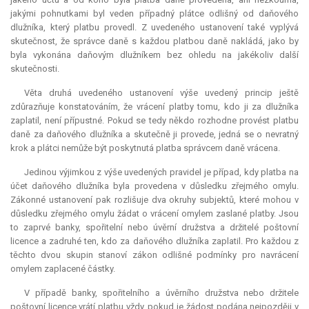
jakými pohnutkami byl veden případný plátce odlišný od daňového
dlužníka, který platbu provedl. Z uvedeného ustanovení také vyplývá
skutečnost, že správce daně s každou platbou daně nakládá, jako by
byla vykonána daňovým dlužníkem bez ohledu na jakékoliv další
skutečnosti.
Věta druhá uvedeného ustanovení výše uvedený princip ještě
zdůrazňuje konstatováním, že vrácení platby tomu, kdo ji za dlužníka
zaplatil, není přípustné. Pokud se tedy někdo rozhodne provést platbu
daně za daňového dlužníka a skutečně ji provede, jedná se o nevratný
krok a plátci nemůže být poskytnutá platba správcem daně vrácena.
Jedinou výjimkou z výše uvedených pravidel je případ, kdy platba na
účet daňového dlužníka byla provedena v důsledku zřejmého omylu.
Zákonné ustanovení pak rozlišuje dva okruhy subjektů, které mohou v
důsledku zřejmého omylu žádat o vrácení omylem zaslané platby. Jsou
to zaprvé banky, spořitelní nebo úvěrní družstva a držitelé poštovní
licence a zadruhé ten, kdo za daňového dlužníka zaplatil. Pro každou z
těchto dvou skupin stanoví zákon odlišné podmínky pro navrácení
omylem zaplacené částky.
V případě banky, spořitelního a úvěrního družstva nebo držitele
poštovní licence vrátí platbu vždy, pokud je žádost podána nejpozději v