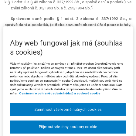
k § 1 odst. 3 a § 48 zákona č. 337/1992 Sb., o správě daní a poplatků, ve
*)
znění zákonů č. 35/1993 Sb. a č. 255/1994 Sb.
Správcem daně podle § 1 odst. 3 zákona č. 337/1992 Sb., o
správě daní a poplatků, je třeba rozumět obecní úřad pouze tehdy,
pokud se jedná o daň (ve smyslu legislativní zkratky § 1 odst. 1
citovaného zákona), k jejíž správě je obecní úřad podle zvláštního
Aby web fungoval jak má (souhlas
zákona věcně příslušný. Podal-li daňový subjekt odvolání proti
dodatečnému platebnímu výměru na daň z příjmů k obecnímu
s cookies)
úřadu, který není k její správě věcně příslušný, a tento jej až po
uplynutí lhůty k podání odvolání zaslal věcně příslušnému
Vážený návštěvníku, snažíme se ze všech sil přinášet vysokou úroveň uživatelského
finančnímu úřadu, není toto odvolání podané včas.
komfortu při používání našich webových stránek. Mezi základní předpoklady patří
např. aby správně fungovalo vyhledávání, abychom vás neobtěžovali nevhodnou
reklamou nebo abychom měli dostatek podnětů, jak web vylepšovat. Proto od Vás
(Podle rozsudku Nejvyššího správního soudu ze dne 19. 2. 2008, čj. 2 Afs
potřebujeme souhlas se zpracováním souborů cookies, tj. malých souborů, které se
101/2007-49)
dočasně ukládají ve vašem prohlížeči. Předem děkujeme za udělení souhlasu. Data
využijeme ke zlepšování našich služeb a přizpůsobení obsahu webu přímo Vám na
míru.
Oznámení o ochraně osobních údajů a souborů cookie
Prejudikatura:
č. 16/2003 Sb. NSS, č. 869/2006 Sb. NSS a č. 1115/2007
Sb. NSS.
Zamítnout vše kromě nutných cookies
*)
S účinností od 1. 1. 2011 nahrazen zákonem č. 280/2009 Sb., daňový řád.
Přijmout všechny soubory cookie