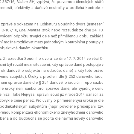
C-387/16,
Nidera BV
, vyplývá, že pravomoc členských států
sti, efektivity a daňové neutrality a podléhá kontrole z
é zprávě s odkazem na judikaturu Soudního dvora (usnesení
i C-107/10,
Enel Maritsa Iztok
, nebo rozsudek ze dne 24. 10.
 vrácení odpočtu trvající déle než přiměřenou dobu zakládá
 možné rozlišovat mezi jednotlivými kontrolními postupy a
a objektivně daném okamžiku.
ely. Z rozsudku Soudního dvora ze dne 17. 7. 2014 ve věci C-
nesmí být rozdíl mezi situacemi, kdy správce daně postupuje v
nárok daňového subjektu na odpočet daně) a kdy toto právo
ovému subjektu). Úroky z prodlení dle § 252 daňového řádu,
dnání správce daně dle § 254 daňového řádu činí repo sazbu
 úroky není sankcí pro správce daně, ale vyjadřuje cenu
nižší. Také Nejvyšší správní soud již v roce 2014 označil za
bvyklé ceně peněz. Pro úvahy o přiměřené výši úroků je dle
y podnikatelským subjektům (např. povolené přečerpání, tzv.
přiměřenou kompenzací ekonomického znevýhodnění daňového
sobena a do budoucna se počítá dle návrhu novely daňového