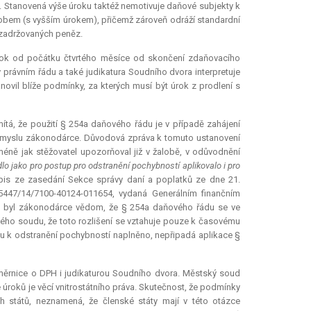
 Stanovená výše úroku taktéž nemotivuje daňové subjekty k
obem (s vyšším úrokem), přičemž zároveň odráží standardní
 zadržovaných peněz.
úrok od počátku čtvrtého měsíce od skončení zdaňovacího
 právním řádu a také
judikatura
Soudního dvora interpretuje
tanovil blíže podmínky, za kterých musí být úrok z prodlení s
tá, že použití § 254a daňového řádu je v případě zahájení
úmyslu zákonodárce. Důvodová zpráva k tomuto ustanovení
éně jak stěžovatel upozorňoval již v žalobě, v odůvodnění
dlo jako pro postup pro odstranění pochybností aplikovalo i pro
Zápis ze zasedání Sekce správy daní a poplatků ze dne 21.
5447/14/7100-40124-011654, vydaná Generálním finančním
 si byl zákonodárce vědom, že § 254a daňového řádu se ve
ého soudu, že toto rozlišení se vztahuje pouze k časovému
tupu k odstranění pochybností naplněno, nepřipadá aplikace §
směrnice o DPH i judikaturou Soudního dvora. Městský soud
úroků je věcí vnitrostátního práva. Skutečnost, že podmínky
h států, neznamená, že členské státy mají v této otázce