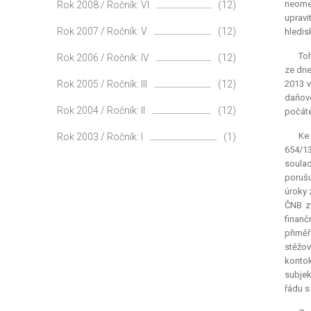
neome
Rok 2008 / Ročník: VI
(12)
upravi
Rok 2007 / Ročník: V
(12)
hledis
Toh
Rok 2006 / Ročník: IV
(12)
ze dne
Rok 2005 / Ročník: III
(12)
2013 v
daňové
Rok 2004 / Ročník: II
(12)
počáte
Ke 
Rok 2003 / Ročník: I
(1)
654/1
soulad
porušu
úroky 
ČNB zv
finanč
přiměř
stěžov
kontok
subjek
řádu s