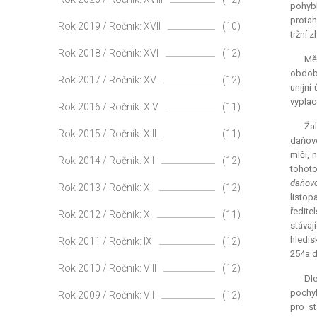
pohybl
protah
Rok 2019 / Ročník: XVII
(10)
tržní 
Rok 2018 / Ročník: XVI
(12)
Mě
období
Rok 2017 / Ročník: XV
(12)
unijní
vyplac
Rok 2016 / Ročník: XIV
(11)
Žal
Rok 2015 / Ročník: XIII
(11)
daňové
mlčí, 
Rok 2014 / Ročník: XII
(12)
tohoto
daňovo
Rok 2013 / Ročník: XI
(12)
listo
ředite
Rok 2012 / Ročník: X
(11)
stávaj
hledis
Rok 2011 / Ročník: IX
(12)
254a d
Rok 2010 / Ročník: VIII
(12)
Dle
pochyb
Rok 2009 / Ročník: VII
(12)
pro st