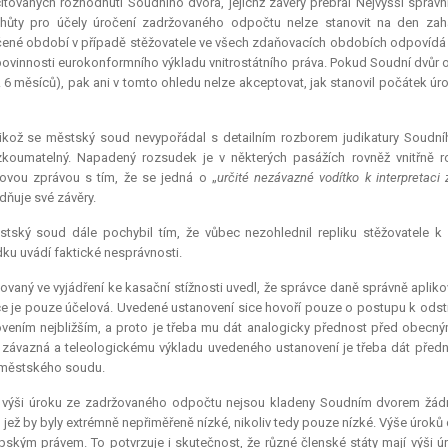
itovaných rozhodnutí Soudního dvora, jejichž závěry přebral Nejvyšší sprá
hůty pro účely úročení zadržovaného odpočtu nelze stanovit na den zah
ené období v případě stěžovatele ve všech zdaňovacích obdobích odpovídá př
povinnosti eurokonformního výkladu vnitrostátního práva. Pokud Soudní dvůr 
j. 6 měsíců), pak ani v tomto ohledu nelze akceptovat, jak stanovil počátek
likož se městský soud nevypořádal s detailním rozborem judikatury Soudn
koumatelný. Napadený rozsudek je v některých pasážích rovněž vnitřně r
vou zprávou s tím, že se jedná o „
určité nezávazné vodítko k interpretac
ňuje své závěry.
stský soud dále pochybil tím, že vůbec nezohlednil repliku stěžovatele k
ku uvádí faktické nesprávnosti.
ovaný ve vyjádření ke kasační stížnosti uvedl, že správce daně správně aplik
e je pouze účelová. Uvedené ustanovení sice hovoří pouze o postupu k odstr
vením nejbližším, a proto je třeba mu dát analogicky přednost před obecn
závazná a teleologickému výkladu uvedeného ustanovení je třeba dát předn
 městského soudu.
 výši úroku ze zadržovaného odpočtu nejsou kladeny Soudním dvorem žádn
 jež by byly extrémně nepřiměřeně nízké, nikoliv tedy pouze nízké. Výše úrok
pským právem. To potvrzuje i skutečnost, že různé členské státy mají výši 