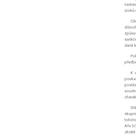
nastav
úroků 
Cí
důvodo
způsob
sankčn
daně k
Pok
předbě
K 
poukaz
posléz
soudní
charak
St
skupin
tohoto
Afs 3/
zkráti