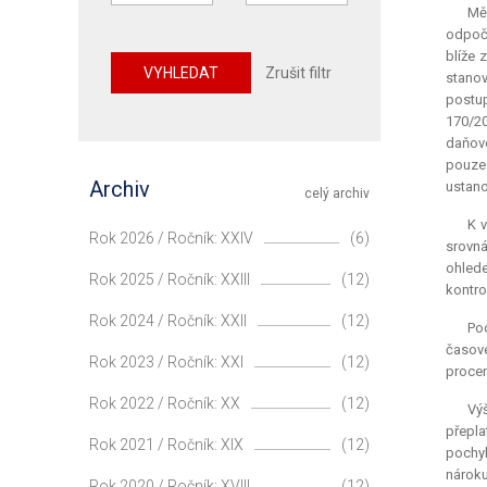
Mě
odpočt
blíže 
VYHLEDAT
Zrušit filtr
stanov
postup
170/20
daňovo
pouze
Archiv
ustano
celý archiv
K v
Rok 2026 / Ročník: XXIV
(6)
srovná
ohlede
Rok 2025 / Ročník: XXIII
(12)
kontro
Rok 2024 / Ročník: XXII
(12)
Po
časové
Rok 2023 / Ročník: XXI
(12)
procen
Rok 2022 / Ročník: XX
(12)
Vý
přepla
Rok 2021 / Ročník: XIX
(12)
pochy
nároku
Rok 2020 / Ročník: XVIII
(12)