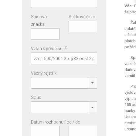
Věc
: 
žalobc
Spisová
Sbírkové číslo
Žal
značka
uplatň
u žalo
plateb
požáda
(?)
Vztah k předpisu
Spr
ve zně
daňové
Věcný rejstřík
zamítl
Pr
výslov
Soud
výplat
155 od
banky 
Ustano
Datum rozhodnutí od / do
nepřim
ustano