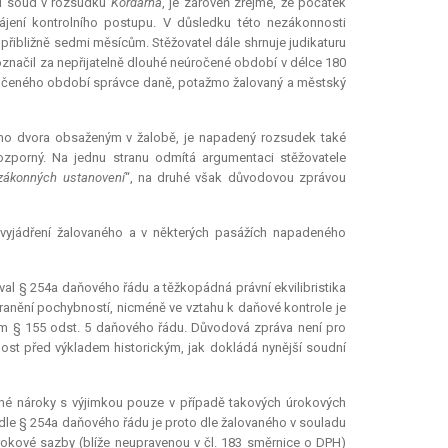
vní soud v rozsudku
Kordárna
, je zároveň zřejmé, že počátek
ájení kontrolního postupu. V důsledku této nezákonnosti
ibližně sedmi měsícům. Stěžovatel dále shrnuje judikaturu
označil za nepřijatelně dlouhé neúročené období v délce 180
 úročeného období správce daně, potažmo žalovaný a městský
ího dvora obsaženým v žalobě, je napadený rozsudek také
ozporný. Na jednu stranu odmítá argumentaci stěžovatele
i zákonných ustanovení
“, na druhé však důvodovou zprávou
 vyjádření žalovaného a v některých pasážích napadeného
oval § 254a daňového řádu a těžkopádná právní ekvilibristika
anění pochybností, nicméně ve vztahu k daňové kontrole je
ým § 155 odst. 5 daňového řádu. Důvodová zpráva není pro
ost před výkladem historickým, jak dokládá nynější soudní
é nároky s výjimkou pouze v případě takových úrokových
ů dle § 254a daňového řádu je proto dle žalovaného v souladu
úrokové sazby (blíže neupravenou v čl. 183 směrnice o DPH)