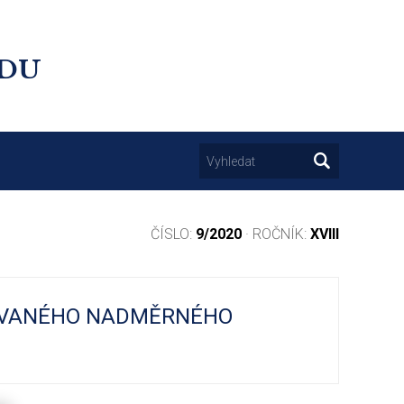
UDU
ČÍSLO:
9/2020
· ROČNÍK:
XVIII
ŽOVANÉHO NADMĚRNÉHO