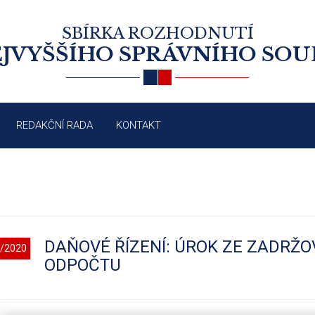
SBÍRKA ROZHODNUTÍ
JVYŠŠÍHO SPRÁVNÍHO SO
REDAKČNÍ RADA
KONTAKT
DAŇOVÉ ŘÍZENÍ: ÚROK ZE ZADR
/2020
ODPOČTU