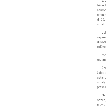
Z c
běhu l
neúroč
stran 
dnů (t
soud.
Je
nepřez
důvodo
odůvod
Mě
rozsud
Žal
žalobc
ustano
soudy 
praxe
Na
sazeb,
s evro