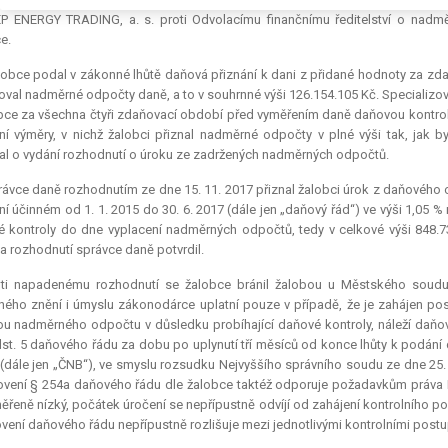
EP ENERGY TRADING, a. s. proti Odvolacímu finančnímu ředitelství o nadm
e.
obce podal v zákonné lhůtě daňová přiznání k dani z přidané hodnoty za zdaň
oval nadměrné odpočty daně, a to v souhrnné výši 126.154.105 Kč. Specializov
bce za všechna čtyři zdaňovací období před vyměřením daně daňovou kontrol
ní výměry, v nichž žalobci přiznal nadměrné odpočty v plné výši tak, jak 
l o vydání rozhodnutí o úroku ze zadržených nadměrných odpočtů.
ávce daně rozhodnutím ze dne 15. 11. 2017 přiznal žalobci úrok z daňového
ní účinném od 1. 1. 2015 do 30. 6. 2017 (dále jen „daňový řád“) ve výši 1,05 
 kontroly do dne vyplacení nadměrných odpočtů, tedy v celkové výši 848.
 a rozhodnutí správce daně potvrdil.
oti napadenému rozhodnutí se žalobce bránil žalobou u Městského soudu
ného znění i úmyslu zákonodárce uplatní pouze v případě, že je zahájen po
ou nadměrného odpočtu v důsledku probíhající daňové kontroly, náleží daňov
st. 5 daňového řádu za dobu po uplynutí tří měsíců od konce lhůty k podání
(dále jen „ČNB“), ve smyslu rozsudku Nejvyššího správního soudu ze dne 25. 
vení § 254a daňového řádu dle žalobce taktéž odporuje požadavkům práva E
ěřeně nízký, počátek úročení se nepřípustně odvíjí od zahájení kontrolního 
vení daňového řádu nepřípustně rozlišuje mezi jednotlivými kontrolními postu