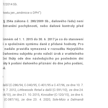
 267/2014 Sb.
v textu jen „směrnice o DPH“)
(§ 254a zákona č. 280/2009 Sb., daňového řádu) není
odstranění pochybností, nebo daňové kontroly před
účinném od 1. 1. 2015 do 30. 6. 2017 je co do stanovení
2/ES o společném systému daně z přidané hodnoty. Pro
platí nadále pravidla vymezená v rozsudku Nejvyššího
). Daňovému subjektu proto náleží úrok z vratitelného
síční lhůty ode dne následujícího po posledním dni
lhůty k podání daňového přiznání do dne jeho podání,
aně.
47)
a další
(C-286/94, C-340/95, C-401/95 a C-47/96, ze dne 10. 7.
 19. 7. 2012,
Littlewoods Retail a další
(C-591/10), ze dne 24.
654/13), ze dne 21. 10. 2015,
Kovozber
(C-120/15), ze dne 6.
 BV
(C-387/16), ze dne 23. 4. 2020,
Sole-Mizo a Dalmandi