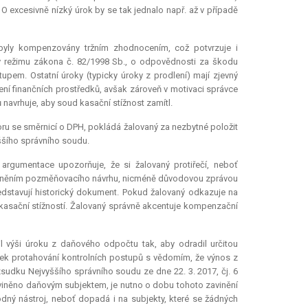
O excesivně nízký úrok by se tak jednalo např. až v případě
byly kompenzovány tržním zhodnocením, což potvrzuje i
v režimu zákona č. 82/1998 Sb., o odpovědnosti za škodu
em. Ostatní úroky (typicky úroky z prodlení) mají zjevný
ní finančních prostředků, avšak zároveň v motivaci správce
navrhuje, aby soud kasační stížnost zamítl.
ru se směrnicí o DPH, pokládá žalovaný za nezbytné položit
ššího správního soudu.
argumentace upozorňuje, že si žalovaný protiřečí, neboť
vodněním pozměňovacího návrhu, nicméně důvodovou zprávou
dstavují historický dokument. Pokud žalovaný odkazuje na
kasační stížností. Žalovaný správně akcentuje kompenzační
l výši úroku z daňového odpočtu tak, aby odradil určitou
dek protahování kontrolních postupů s vědomím, že výnos z
sudku Nejvyššího správního soudu ze dne 22. 3. 2017, čj. 6
viněno daňovým subjektem, je nutno o dobu tohoto zavinění
odný nástroj, neboť dopadá i na subjekty, které se žádných