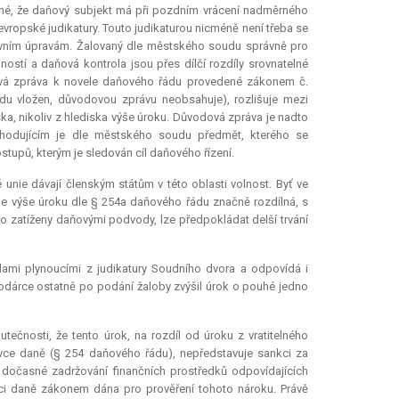
né, že daňový subjekt má při pozdním vrácení nadměrného
evropské judikatury. Touto judikaturou nicméně není třeba se
rávním úpravám. Žalovaný dle městského soudu správně pro
stí a daňová kontrola jsou přes dílčí rozdíly srovnatelné
dová zpráva k novele daňového řádu provedené zákonem č.
du vložen, důvodovou zprávu neobsahuje), rozlišuje mezi
, nikoliv z hlediska výše úroku. Důvodová zpráva je nadto
zhodujícím je dle městského soudu předmět, kterého se
tupů, kterým je sledován cíl daňového řízení.
unie dávají členským státům v této oblasti volnost. Byť ve
je výše úroku dle § 254a daňového řádu značně rozdílná, s
 zatíženy daňovými podvody, lze předpokládat delší trvání
ami plynoucími z judikatury Soudního dvora a odpovídá i
dárce ostatně po podání žaloby zvýšil úrok o pouhé jedno
nosti, že tento úrok, na rozdíl od úroku z vratitelného
vce daně (§ 254 daňového řádu), nepředstavuje sankci za
očasné zadržování finančních prostředků odpovídajících
ci daně zákonem dána pro prověření tohoto nároku. Právě