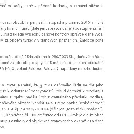
ěrné odpočty daně z přidané hodnoty, o kasační stížnosti
ovací období srpen, září, listopad a prosinec 2015, v nichž
aný finanční úřad (dále jen „správce daně“) postupně zahájil
u. Na základě výsledků daňové kontroly správce daně vydal
byly žalobcem tvrzeny v daňových přiznáních. Žalobce poté
 odpočtu dle § 254a zákona č. 280/2009 Sb., daňového řádu,
% ročně za období po uplynutí 5 měsíců od zahájení příslušné
736 Kč. Odvolání žalobce žalovaný napadeným rozhodnutím
 v Praze. Namítal, že § 254a daňového řádu se dle jeho
stup k odstranění pochybností. Pokud dochází k prodlení s
ému subjektu nadále úrok z vratitelného přeplatku podle §
 daňového přiznání ve výši 14 % + repo sazba České národní
9. 2014, čj. 7 Aps 3/2013-34 (dále jen „rozsudek
Kordárna
“).
U, konkrétně čl. 183 směrnice od DPH. Úrok je dle žalobce
postupu a nikoliv od objektivně stanoveného okamžiku a dané
py.