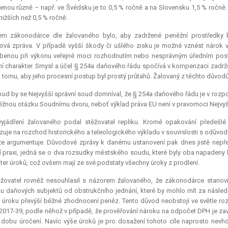
enou různě – např. ve Švédsku je to 0,5 % ročně a na Slovensku 1,5 % ročně. 
nižších než 0,5 % ročně.
lem zákonodárce dle žalovaného bylo, aby zadržené peněžní prostředky 
vá zpráva. V případě vyšší škody či ušlého zisku je možné vznést nárok 
enou při výkonu veřejné moci rozhodnutím nebo nesprávným úředním postup
í charakter. Smysl a účel § 254a daňového řádu spočívá v kompenzaci zadrže
 tomu, aby jeho procesní postup byl prostý průtahů. Žalovaný z těchto důvodů 
ud by se Nejvyšší správní soud domníval, že § 254a daňového řádu je v rozpo
žnou otázku Soudnímu dvoru, neboť výklad práva EU není v pravomoci Nejvy
vyjádření žalovaného podal stěžovatel repliku. Kromě opakování předešlé 
uje na rozchod historického a teleologického výkladu v souvislosti s odů
e argumentuje. Důvodové zprávy k danému ustanovení pak dnes jistě nepře
 praxi, jedná se o dva rozsudky městského soudu, které byly oba napadeny 
ter úroků, což ovšem mají ze své podstaty všechny úroky z prodlení.
ěžovatel rovněž nesouhlasil s názorem žalovaného, že zákonodárce stanovi
u daňových subjektů od obstrukčního jednání, které by mohlo mít za násle
 úroku převýší běžné zhodnocení peněz. Tento důvod neobstojí ve světle roz
2017-39, podle něhož v případě, že prověřování nároku na odpočet DPH je za
t dobu úročení. Navíc výše úroků je pro dosažení tohoto cíle naprosto nevh