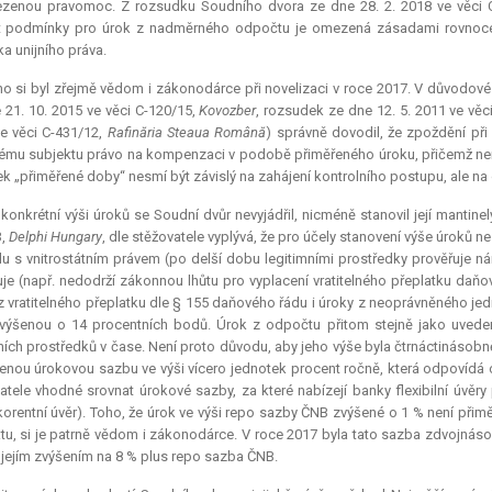
zenou pravomoc. Z rozsudku Soudního dvora ze dne 28. 2. 2018 ve věci 
t podmínky pro úrok z nadměrného odpočtu je omezená zásadami rovnocenno
ka unijního práva.
o si byl zřejmě vědom i zákonodárce při novelizaci v roce 2017. V důvodov
 21. 10. 2015 ve věci C-120/15,
Kovozber
, rozsudek ze dne 12. 5. 2011 ve věc
e věci C-431/12,
Rafinăria Steaua Română
) správně dovodil, že zpoždění při
mu subjektu právo na kompenzaci v podobě přiměřeného úroku, přičemž není
k „přiměřené doby“ nesmí být závislý na zahájení kontrolního postupu, ale n
konkrétní výši úroků se Soudní dvůr nevyjádřil, nicméně stanovil její mantin
3,
Delphi Hungary
, dle stěžovatele vyplývá, že pro účely stanovení výše úroků 
u s vnitrostátním právem (po delší dobu legitimními prostředky prověřuje 
je (např. nedodrží zákonnou lhůtu pro vyplacení vratitelného přeplatku daň
z vratitelného přeplatku dle § 155 daňového řádu i úroky z neoprávněného je
ýšenou o 14 procentních bodů. Úrok z odpočtu přitom stejně jako uvedené
ních prostředků v čase. Není proto důvodu, aby jeho výše byla čtrnáctinásobně 
enou úrokovou sazbu ve výši vícero jednotek procent ročně, která odpovídá o
atele vhodné srovnat úrokové sazby, za které nabízejí banky flexibilní úvěr
orentní úvěr). Toho, že úrok ve výši repo sazby ČNB zvýšené o 1 % není 
tu, si je patrně vědom i zákonodárce. V roce 2017 byla tato sazba zdvojná
 jejím zvýšením na 8 % plus repo sazba ČNB.