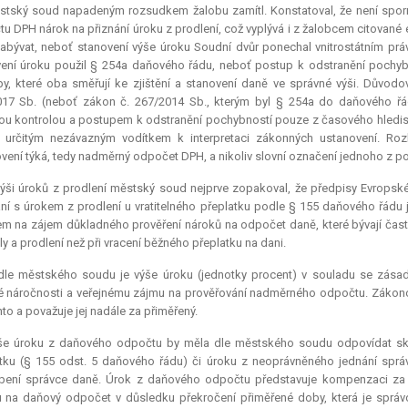
stský soud napadeným rozsudkem žalobu zamítl. Konstatoval, že není spor
u DPH nárok na přiznání úroku z prodlení, což vyplývá i z žalobcem citované 
zabývat, neboť stanovení výše úroku Soudní dvůr ponechal vnitrostátním p
ení úroku použil § 254a daňového řádu, neboť postup k odstranění pochybno
y, které oba směřují ke zjištění a stanovení daně ve správné výši. Důvo
17 Sb. (neboť zákon č. 267/2014 Sb., kterým byl § 254a do daňového řá
u kontrolou a postupem k odstranění pochybností pouze z časového hlediska
 určitým nezávazným vodítkem k interpretaci zákonných ustanovení. Ro
vení týká, tedy nadměrný odpočet DPH, a nikoliv slovní označení jednoho z pos
ýši úroků z prodlení městský soud nejprve zopakoval, že předpisy Evropské 
ní s úrokem z prodlení u vratitelného přeplatku podle § 155 daňového řádu 
m na zájem důkladného prověření nároků na odpočet daně, které bývají často
ly a prodlení než při vracení běžného přeplatku na dani.
dle městského soudu je výše úroku (jednotky procent) v souladu se zásad
 náročnosti a veřejnému zájmu na prověřování nadměrného odpočtu. Zákono
to a považuje jej nadále za přiměřený.
še úroku z daňového odpočtu by měla dle městského soudu odpovídat skuteč
tku (§ 155 odst. 5 daňového řádu) či úroku z neoprávněného jednání sprá
bení správce daně. Úrok z daňového odpočtu představuje kompenzaci za d
 na daňový odpočet v důsledku překročení přiměřené doby, která je správ