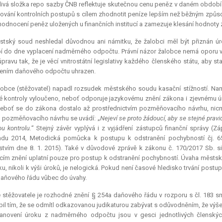
ivá složka repo sazby ČNB reflektuje skutečnou cenu peněz v daném období.
ování kontrolních postupů s cílem zhodnotit peníze lepším než běžným způs
zhodnocení peněz uložených u finančních institucí a zamezuje klesání hodnoty
stský soud neshledal důvodnou ani námitku, že žalobci měl být přiznán 
 do dne vyplacení nadměrného odpočtu. Právní názor žalobce nemá oporu v
 úpravu tak, že je věcí vnitrostátní legislativy každého členského státu, aby s
ením daňového odpočtu uhrazen.
obce (stěžovatel) napadl rozsudek městského soudu kasační stížností. Namí
 kontroly vyloučeno, neboť odporuje jazykovému znění zákona i zjevnému 
neboť se do zákona dostalo až prostřednictvím pozměňovacího návrhu, nicm
 pozměňovacího návrhu se uvádí: „
Nejeví se proto žádoucí, aby se stejné pravi
u kontrolu.
“ Stejný závěr vyplývá i z vyjádření zástupců finanční správy (
padu 2014, Metodická pomůcka k postupu k odstranění pochybností čj. 6
lstvím dne 8. 1. 2015). Také v důvodové zprávě k zákonu č. 170/2017 Sb.
ícím znění uplatní pouze pro postup k odstranění pochybností. Úvaha městsk
ku, nikoli k výši úroků, je nelogická. Pokud není časové hledisko trvání pos
aňového řádu vůbec do úvahy.
 stěžovatele je rozhodné znění § 254a daňového řádu v rozporu s čl. 183 
il tím, že se odmítl odkazovanou judikaturou zabývat s odůvodněním, že výše 
anovení úroku z nadměrného odpočtu jsou v gesci jednotlivých členskýc