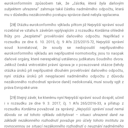
eurokonformním způsobem tak, že „
částka, která byla daňovým
subjektem uhrazena
“ zahrnuje také částku nadměrného odpočtu, která
mu v důsledku nezákonného postupu správce daně nebyla vyplacena.
[28] Otázku eurokonformího výkladu přitom již Nejvyšší správní soud
rozebíral ve vztahu k závěrům vyplývajícím z rozsudku
Kordárna
ohledně
lhůty pro „
bezplatné
“ prověřování daňového odpočtu. Například v
rozsudku ze dne 6. 10. 2015, čj. 9 Afs 225/2015-72, Nejvyšší správní
soud konstatoval, že soudy se nedopouští nepřípustného
eurokonformního výkladu ani nepřípustné normotvorby, jsou to naopak
daňové orgány, které nerespektují ustálenou judikaturu Soudního dvora.
Jelikož česká vnitrostátní právní úprava je v posuzované otázce (tehdy
otázka úroků při nepřípustně dlouhém prověřování daňového odpočtu,
nyní otázka úroků při nevyplacení nadměrného odpočtu z důvodu
nezákonného rozhodnutí správce daně) nedokonalá, musí soudy vyjít z
práva Evropské unie.
[29] Stejný závěr, ke kterému nyní Nejvyšší správní soud dospěl, učinil
i v rozsudku ze dne 9. 3. 2017, čj. 1 Afs 265/2016-33, a přístup z
rozsudku
Kordárna
považoval za správný: „
Nejvyšší správní soud nemá
důvodu se od tohoto výkladu odchylovat – situaci uhrazené daně na
základě nezákonného rozhodnutí považuje pro účely tohoto institutu za
rovnocennou se situací nezákonného rozhodnutí o neuznání nadměrného