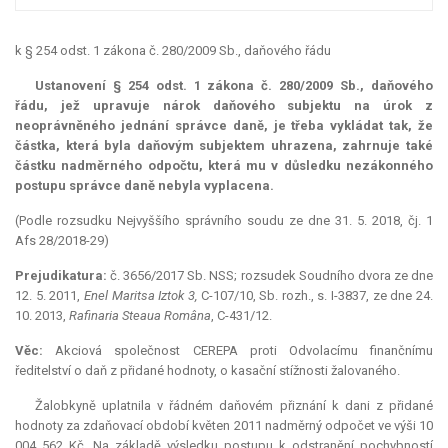
k § 254 odst. 1 zákona č. 280/2009 Sb., daňového řádu
Ustanovení § 254 odst. 1 zákona č. 280/2009 Sb., daňového
řádu, jež upravuje nárok daňového subjektu na úrok z
neoprávněného jednání správce daně, je třeba vykládat tak, že
částka, která byla daňovým subjektem uhrazena, zahrnuje také
částku nadměrného odpočtu, která mu v důsledku nezákonného
postupu správce daně nebyla vyplacena.
(Podle rozsudku Nejvyššího správního soudu ze dne 31. 5. 2018, čj. 1
Afs 28/2018-29)
Prejudikatura:
č. 3656/2017 Sb. NSS; rozsudek Soudního dvora ze dne
12. 5. 2011,
Enel Maritsa Iztok 3,
C-107/10, Sb. rozh., s. I-3837, ze dne 24.
10. 2013,
Rafinaria Steaua Româna
, C-431/12.
Věc:
Akciová společnost CEREPA proti Odvolacímu finančnímu
ředitelství o daň z přidané hodnoty, o kasační stížnosti žalovaného.
Žalobkyně uplatnila v řádném daňovém přiznání k dani z přidané
hodnoty za zdaňovací období květen 2011 nadměrný odpočet ve výši 10
004 562 Kč. Na základě výsledku postupu k odstranění pochybností