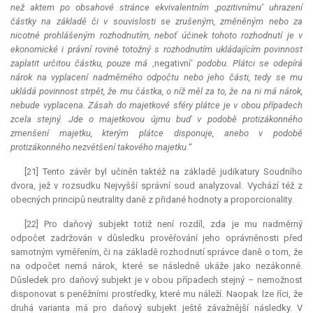
než aktem po obsahové stránce ekvivalentním
‚
pozitivnímu‘ uhrazení
částky na základě či v souvislosti se zrušeným, změněným nebo za
nicotné prohlášeným rozhodnutím, neboť účinek tohoto rozhodnutí je v
ekonomické i právní rovině totožný s rozhodnutím ukládajícím povinnost
zaplatit určitou částku, pouze má
‚negativní‘
podobu. Plátci se odepírá
nárok na vyplacení nadměrného odpočtu nebo jeho části, tedy se mu
ukládá povinnost strpět, že mu částka, o níž měl za to, že na ni má nárok,
nebude vyplacena. Zásah do majetkové sféry plátce je v obou případech
zcela stejný. Jde o majetkovou újmu buď v podobě protizákonného
zmenšení majetku, kterým plátce disponuje, anebo v podobě
protizákonného nezvětšení takového majetku.
“
[21] Tento závěr byl učiněn taktéž na základě judikatury Soudního
dvora, jež v rozsudku Nejvyšší správní soud analyzoval. Vychází též z
obecných principů neutrality daně z přidané hodnoty a proporcionality.
[22] Pro daňový subjekt totiž není rozdíl, zda je mu nadměrný
odpočet zadržován v důsledku prověřování jeho oprávněnosti před
samotným vyměřením, či na základě rozhodnutí správce daně o tom, že
na odpočet nemá nárok, které se následně ukáže jako nezákonné.
Důsledek pro daňový subjekt je v obou případech stejný – nemožnost
disponovat s peněžními prostředky, které mu náleží. Naopak lze říci, že
druhá varianta má pro daňový subjekt ještě závažnější následky. V