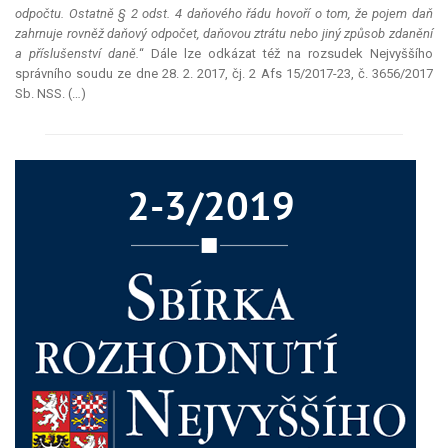
odpočtu. Ostatně § 2 odst. 4 daňového řádu hovoří o tom, že pojem daň
zahrnuje rovněž daňový odpočet, daňovou ztrátu nebo jiný způsob zdanění
a příslušenství daně.
“ Dále lze odkázat též na rozsudek Nejvyššího
správního soudu ze dne 28. 2. 2017, čj. 2 Afs 15/2017-23, č. 3656/2017
Sb. NSS. (…)