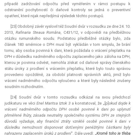
případě zadržování odpočtu před vyměřením v rámci postupu k
odstranění pochybností či daňové kontroly se jedná o preventivní
opatření, které nijak nepředjímá výsledek těchto postupů.
[23] Obdobný závěr vyslovil též Soudní dvůr v rozsudku ze dne 24. 10.
2013,
Rafinaria Steaua Româna
, C431/12, v odpovědi na předběžnou
otázku rumunského soudu. Podstatou předběžné otázky bylo, zda
článek 183 směrnice o DPH musí být vykládán v tom smyslu, že brání
tomu, aby osoba povinná k dani, která požádala o vrácení přeplatku na
DPH v důsledku nadměrného odpočtu zaplaceného jako záloha na DPH,
kterou je povinna odvést, nemohla získat od daňové správy členského
státu úroky z prodlení s vrácením přeplatku, které bylo touto správou
provedeno opožděně, za období platnosti správních aktů, jimiž bylo
vrácení nadměrného odpočtu vyloučeno a které byly následně zrušeny
soudním rozhodnutím.
[24] Soudní dvůr v tomto rozsudku odkázal na svou předchozí
judikaturu ve věci
Enel Maritsa Iztok 3
a konstatoval, že „[p]
okud dojde k
vrácení nadměrného odpočtu DPH osobě povinné k dani po uplynutí
přiměřené lhůty, zásada neutrality společného systému DPH ze stejných
důvodů vyžaduje, aby finanční ztráty vzniklé osobě povinné k dani v
důsledku nemožnosti disponovat dotčenými peněžitými částkami byly
nahrazeny zaplacením úroků z prodlení
“. Dále uvedl: „
Kromě toho je třeba