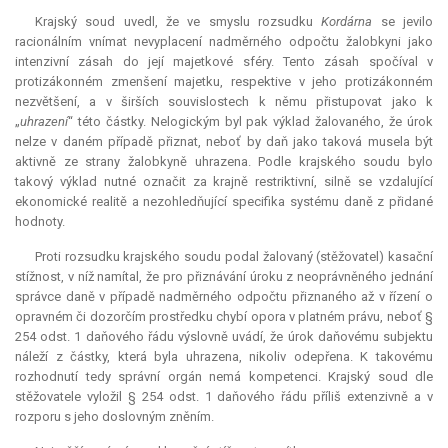
Krajský soud uvedl, že ve smyslu rozsudku
Kordárna
se jevilo
racionálním vnímat nevyplacení nadměrného odpočtu žalobkyni jako
intenzivní zásah do její majetkové sféry. Tento zásah spočíval v
protizákonném zmenšení majetku, respektive v jeho protizákonném
nezvětšení, a v širších souvislostech k němu přistupovat jako k
„
uhrazení
“ této částky. Nelogickým byl pak výklad žalovaného, že úrok
nelze v daném případě přiznat, neboť by daň jako taková musela být
aktivně ze strany žalobkyně uhrazena. Podle krajského soudu bylo
takový výklad nutné označit za krajně
restriktivní
, silně se vzdalující
ekonomické realitě a nezohledňující specifika systému daně z přidané
hodnoty.
Proti rozsudku krajského soudu podal žalovaný (stěžovatel) kasační
stížnost, v níž namítal, že pro přiznávání úroku z neoprávněného jednání
správce daně v případě nadměrného odpočtu přiznaného až v řízení o
opravném či dozorčím prostředku chybí opora v platném právu, neboť §
254 odst. 1 daňového řádu výslovně uvádí, že úrok daňovému subjektu
náleží z částky, která byla uhrazena, nikoliv odepřena. K takovému
rozhodnutí tedy správní orgán nemá kompetenci. Krajský soud dle
stěžovatele vyložil § 254 odst. 1 daňového řádu příliš extenzivně a v
rozporu s jeho doslovným zněním.