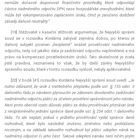
nemůže dočasně disponovat finančními prostředky, které odpovídají
částce nadměrného odpočtu DPH, nese hospodářské znevýhodnění, které
může být vykompenzováno zaplacením úroků, čímž je zaručeno dodržení
zásady daňové neutrality.
“
[19] Stěžovatel v kasační stížnosti argumentuje, že Nejvyšší správní
soud se v rozsudku
Kordárna
zabýval zejména dobou, po kterou je
daňový subjekt povinen „
bezplatně
“ snášet prověřování nadměrného
odpočtu, tedy od jakého data je zadržování odpočtu nepřiměřené a má
právo na kompenzaci prostřednictvím úroků. Tato skutečnost je zcela
jistě pravdivá, neznamená to však, že by další závěry Nejvyššího
správního soudu, které v tomto rozsudku vyslovil, nebyly aplikovatelné.
[20] V bodě [41] rozsudku
Kordárna
Nejvyšší správní soud uvedl: „
Je
nutno zdůraznit, že úrok z vratitelného přeplatku podle ust. § 155 odst. 5
daňového řádu je nárokem plynoucím ze zákonem dovoleného zadržování
nadměrného odpočtu plátci za účelem prověření oprávněnosti jeho nároku.
Není proto obecně vzato důvodu plátci za dobu prověřování přiznávat úrok
z neoprávněného jednání správce daně podle ust. § 254 odst. 1 daňového
řádu. To ale neplatí, pokud v průběhu prověřování vydal správce daně
rozhodnutí, které bylo následně zrušeno, změněno nebo prohlášeno
nicotným, a na základě takového rozhodnutí byl plátci odepřen nárok na
nadměrný odpočet či jeho část. Takové odepření nároku není ničím jiným