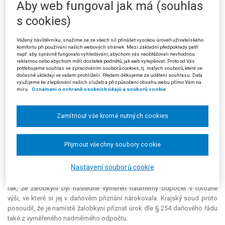
Aby web fungoval jak má (souhlas
daňového řádu žalobkyni přiznal z uhrazené daňové povinnosti
s cookies)
vyměřené na základě zrušeného platebního výměru, nikoliv v daňovém
tvrzení uvedeného a následně také vyměřeného nadměrného odpočtu.
Vážený návštěvníku, snažíme se ze všech sil přinášet vysokou úroveň uživatelského
Proti tomuto rozhodnutí podala žalobkyně žalobu ke Krajskému
komfortu při používání našich webových stránek. Mezi základní předpoklady patří
např. aby správně fungovalo vyhledávání, abychom vás neobtěžovali nevhodnou
soudu v Brně. Krajský soud žalobu shledal důvodnou, rozhodnutí
reklamou nebo abychom měli dostatek podnětů, jak web vylepšovat. Proto od Vás
žalovaného ze dne 24. 11. 2015 zrušil a věc mu vrátil k dalšímu řízení. V
potřebujeme souhlas se zpracováním souborů cookies, tj. malých souborů, které se
dočasně ukládají ve vašem prohlížeči. Předem děkujeme za udělení souhlasu. Data
odůvodnění svého rozhodnutí odkázal na rozsudek Nejvyššího
využijeme ke zlepšování našich služeb a přizpůsobení obsahu webu přímo Vám na
správního soudu ze dne 25. 9. 2014, čj. 7 Aps 3/2013-34, ve znění
míru.
Oznámení o ochraně osobních údajů a souborů cookie
opravného usnesení ze dne 5. 11. 2014, čj. 7 Aps 3/2013-47 (dále jen
„rozsudek
Kordárna
“), zejména na jeho body [41] a [42]. Přestože
Zamítnout vše kromě nutných cookies
převažující řešenou otázkou byla v dané věci přiměřenost délky lhůty pro
vedení postupu k odstranění pochybností bez vzniku úroku dle § 155
daňového řádu, Nejvyšší správní soud se v tomto rozsudku zabýval i
Přijmout všechny soubory cookie
úrokem z neoprávněného jednání správce daně. Krajský soud shledal, že
závěry vyslovené v rozsudku
Kordárna
byly plně aplikovatelné také na
Nastavení souborů cookie
projednávanou věc. Mezi stranami bylo nesporné, že ke změně
rozhodnutí správce daně došlo z důvodu nezákonného postupu, stejně
tak, že žalobkyni byl následně vyměřen nadměrný odpočet v totožné
výši, ve které si jej v daňovém přiznání nárokovala. Krajský soud proto
posoudil, že je namístě žalobkyni přiznat úrok dle § 254 daňového řádu
také z vyměřeného nadměrného odpočtu.