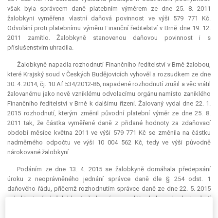
však byla správcem daně platebním výměrem ze dne 25. 8. 2011
žalobkyni vyměřena vlastní daňová povinnost ve výši 579 771 Kč.
Odvolání proti platebnímu výměru Finanční ředitelství v Brně dne 19. 12.
2011 zamítlo. Žalobkyně stanovenou daňovou povinnost i s
příslušenstvím uhradila.
Žalobkyně napadla rozhodnutí Finančního ředitelství v Brně žalobou,
které Krajský soud v Českých Budějovicích vyhověl a rozsudkem ze dne
30. 4. 2014, čj. 10 Af 534/2012-86, napadené rozhodnutí zrušil a věc vrátil
žalovanému jako nově vzniklému odvolacímu orgánu namísto zaniklého
Finančního ředitelství v Brně k dalšímu řízení. Žalovaný vydal dne 22. 1.
2015 rozhodnutí, kterým změnil původní platební výměr ze dne 25. 8.
2011 tak, že částka vyměřené daně z přidané hodnoty za zdaňovací
období měsíce května 2011 ve výši 579 771 Kč se změnila na částku
nadměrného odpočtu ve výši 10 004 562 Kč, tedy ve výši původně
nárokované žalobkyní.
Podáním ze dne 13. 4. 2015 se žalobkyně domáhala předepsání
úroku z neoprávněného jednání správce daně dle § 254 odst. 1
daňového řádu, přičemž rozhodnutím správce daně ze dne 22. 5. 2015
nebyl tento úrok žalobkyni předepsán, respektive bylo rozhodnuto, že jí
dle daňového řádu nenáleží. Žalovaný pak rozhodnutí I. stupně částečně
změnil, námitce částečně vyhověl, přičemž úrok podle § 254 odst. 1