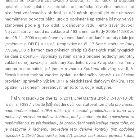
měsíců od skončení zdaňovacího období, za něž nárok na odpočet
uplatnil, náleží plátci za období od počátku čtvrtého měsíce od
skončení zdaňovacího období, za něž nárok uplatnil, do dne uhrazení
nadměrného odpočtu plátci úrok z oprávněně uplatněné částky ve výši
stanovené podle § 155 odst. 5 daňového řádu. Tento závěr dovodil
Nejvyšší správní soud na základě čl. 183 směrnice Rady 2006/112/ES ze
dne 28. 11. 2006 o společném systému daně z přidané hodnoty (dále jen
„směrnice o DPH“) a na něj (respektive na čl. 17 Šesté směrnice Rady
77/388/EHS o harmonizaci právních předpisů členských států týkajících
se daní z obratu – Společný systém daně z přidané hodnoty: jednotný
základ daně) navazující judikatury Soudního dvora Evropské unie. Ten v
mnoha rozhodnutích, jež jsou v rozsudku
Kordárna
citovány, uvedl, že
členské státy mohou zadržet výplatu nadměrného odpočtu za účelem
prověření správného výběru DPH a předcházení daňovým únikům. Tato
opatření však nesmí přesahovat rámec toho, co je nezbytné.
[18] V rozsudku ze dne 12. 5. 2011,
Enel Maritsa Iztok 3,
C-107/10, Sb.
rozh., s. I-3837, v bodě [53] Soudní dvůr konstatoval, „
že lhůta pro vrácení
nadměrného odpočtu DPH může být v zásadě prodloužena k tomu, aby
mohla být provedena daňová kontrola, aniž je nutno tuto lhůtu považovat za
nepřiměřenou, za předpokladu, že prodloužení nepřekračuje meze toho, co
je nezbytné k řádnému provedení této daňové kontroly (viz obdobně
rozsudek C 25/07 Sosnowska, bod 27). Jelikož však osoba povinná k dani