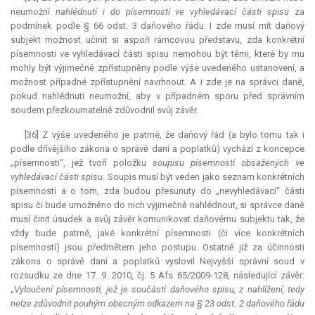
neumožní
nahlédnutí i do písemností ve vyhledávací části spisu
za
podmínek podle § 66 odst. 3 daňového řádu. I zde musí mít daňový
subjekt možnost učinit si aspoň rámcovou představu, zda konkrétní
písemnosti ve vyhledávací části spisu nemohou být těmi, které by mu
mohly být výjimečně zpřístupněny podle výše uvedeného ustanovení, a
možnost případné zpřístupnění navrhnout. A i zde je na správci daně,
pokud nahlédnutí neumožní, aby v případném sporu před správním
soudem přezkoumatelně zdůvodnil svůj závěr.
[36] Z výše uvedeného je patrné, že daňový řád (a bylo tomu tak i
podle dřívějšího zákona o správě daní a poplatků) vychází z koncepce
„písemnosti“, jež tvoří položku
soupisu písemností obsažených ve
vyhledávací části spisu
. Soupis musí být veden jako seznam konkrétních
písemností a o tom, zda budou přesunuty do „nevyhledávací“ části
spisu či bude umožněno do nich výjimečně nahlédnout, si správce daně
musí činit úsudek a svůj závěr komunikovat daňovému subjektu tak, že
vždy bude patrné, jaké konkrétní písemnosti (či více konkrétních
písemností) jsou předmětem jeho postupu. Ostatně již za účinnosti
zákona o správě daní a poplatků vyslovil Nejvyšší správní soud v
rozsudku ze dne 17. 9. 2010, čj. 5 Afs 65/2009-128, následující závěr:
„
Vyloučení písemností, jež je součástí daňového spisu, z nahlížení, tedy
nelze zdůvodnit pouhým obecným odkazem na § 23 odst. 2 daňového řádu