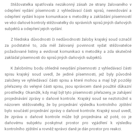
Stěžovatelka spatřovala nezákonný zásah ze strany žalovaného v
odepření vydání písemnosti z vyhledávací části spisů, neevidování a
odepření vydání kopie komunikace s metodiky a zakládání písemností
ve věci daňové kontroly stěžovatelky do správních spisů jiných daňových
subjektů a odepření jejich vydání.
Z hlediska důvodnosti či nedůvodnosti žaloby krajský soud označil
za podstatné to, zda měl žalovaný povinnost vydat stěžovatelce
požadované listiny a evidovat komunikaci s metodiky a zda skutečně
zakládal písemnosti do spisů jiných daňových subjektů.
K žalobnímu bodu ohledně nevydání písemnosti z vyhledávací části
spisu krajský soud uvedl, že jediné písemnosti, jež byly původně
založeny ve vyhledávací části spisu a které mohou a mají být později
přeřazeny do veřejné části spisu, jsou správcem daně použité důkazní
prostředky. Okamžik, kdy mají být tyto písemnosti přeřazeny, je zahájení
projednávání zprávy o daňové kontrole. Krajský soud se neztotožnil s
názorem stěžovatelky, že by projednání výsledku kontrolního zjištění
bylo součástí projednání zprávy o daňové kontrole. Krajský soud uvedl,
že zpráva o daňové kontrole může být projednána až poté, co je
daňovému subjektu poskytnut prostor pro vyjádření k výsledku
kontrolního zjištění a rovněž správci daně je dán prostor pro reakci.