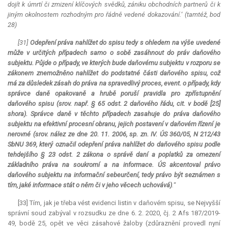
dojít k úmrtí či zmizení klíčových svědků, zániku obchodních partnerů či k
jiným okolnostem rozhodným pro řádně vedené dokazování.
‘
(tamtéž, bod
28)
[31]
Odepření práva nahlížet do spisu tedy s ohledem na výše uvedené
může v určitých případech samo o sobě zasáhnout do práv daňového
subjektu. Půjde o případy, ve kterých bude daňovému subjektu v rozporu se
zákonem znemožněno nahlížet do podstatné části daňového spisu, což
má za důsledek zásah do práva na spravedlivý proces, event. o případy, kdy
správce daně opakovaně a hrubě poruší pravidla pro zpřístupnění
daňového spisu (srov. např. § 65 odst. 2 daňového řádu, cit. v bodě [25]
shora). Správce daně v těchto případech zasahuje do práva daňového
subjektu na efektivní procesní obranu, jejich postavení v daňovém řízení je
nerovné (srov. nález ze dne 20. 11. 2006, sp. zn. IV. ÚS 360/05, N 212/43
SbNU 369, který označil odepření práva nahlížet do daňového spisu podle
tehdejšího § 23 odst. 2 zákona o správě daní a poplatků za omezení
základního práva na soukromí a na informace. ÚS akcentoval právo
daňového subjektu na informační sebeurčení, tedy právo být seznámen s
tím, jaké informace stát o něm či v jeho věcech uchovává)
.
“
[33] Tím, jak je třeba vést evidenci listin v daňovém spisu, se Nejvyšší
správní soud zabýval v rozsudku ze dne 6. 2. 2020, čj. 2 Afs 187/2019-
49, bodě 25, opět ve věci zásahové žaloby (zdůraznění provedl nyní