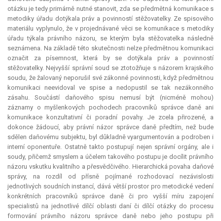
otázku je tedy primárně nutné stanovit, zda se předmětná komunikace s
metodiky úřadu dotýkala práv a povinností stěžovatelky. Ze spisového
materiálu vyplynulo, že v projednávané věci se komunikace s metodiky
úřadu týkala právního názoru, se kterým byla stěžovatelka následně
seznámena. Na základě této skutečnosti nelze předmětnou komunikaci
označit za písemnost, která by se dotýkala práv a povinností
stěžovatelky. Nejvyšší správní soud se ztotožňuje s názorem krajského
soudu, že žalovaný neporušil své zákonné povinnosti, když předmětnou
komunikaci neevidoval ve spise a nedopustil se tak nezákonného
zásahu. Součástí daňového spisu nemusí být (nicméně mohou)
záznamy o myšlenkových pochodech pracovníků správce daně ani
komunikace konzultativní či poradní povahy. Je zcela přirozené, a
dokonce žádoucí, aby právní názor správce daně předtím, než bude
sdělen daňovému subjektu, byl důkladně vyargumentován a podroben i
interní oponentuře. Ostatně takto postupují nejen správní orgány, ale i
soudy, přičemž smyslem a účelem takového postupu je docílit právního
názoru vskutku kvalitního a přesvědčivého. Hierarchická povaha daňové
správy, na rozdíl od přísně pojímané rozhodovací nezávislosti
jednotlivých soudních instancí, dává větší prostor pro metodické vedení
konkrétních pracovníků správce daně či pro vyšší míru zapojení
specialistů na jednotlivé dílčí oblasti daní či dílčí otázky do procesu
formování právního názoru správce daně nebo jeho postupu při