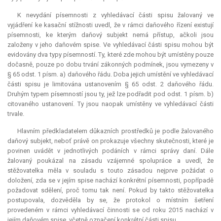
K nevydání písemnosti z vyhledávací části spisu žalovaný ve
vyjádření ke kasační stížnosti uvedl, že v rámci daňového řízení existují
písemnosti, ke kterým daňový subjekt nemá přístup, ačkoli jsou
založeny v jeho daňovém spise. Ve vyhledávací části spisu mohou být
evidovány dva typy písemností. Ty, které zde mohou být umístěny pouze
dočasně, pouze po dobu trvání zákonných podmínek, jsou vymezeny v
§ 65 odst. 1 písm. a) daňového řádu. Doba jejich umístění ve vyhledávací
části spisu je limitována ustanovením § 65 odst. 2 daňového řádu.
Druhým typem písemností jsou ty, jež lze podřadit pod odst. 1 písm. b)
citovaného ustanovení. Ty jsou naopak umístěny ve vyhledávací části
trvale.
Hlavním předkladatelem důkazních prostředků je podle žalovaného
daňový subjekt, neboť právě on prokazuje všechny skutečnosti, které je
povinen uvádět v jednotlivých podáních v rámci správy daní. Dále
žalovaný poukázal na zásadu vzájemné spolupráce a uvedl, že
stěžovatelka měla v souladu s touto zásadou nejprve požádat o
doložení, zda se v jejím spise nachází konkrétní písemnosti, popřípadě
požadovat sdělení, proč tomu tak není. Pokud by takto stěžovatelka
postupovala, dozvěděla by se, že protokol o místním šetření
provedeném v rámci vyhledávací činnosti se od roku 2015 nachází v
jejím daňovém spise, včetně označení konkrétní části spisu.