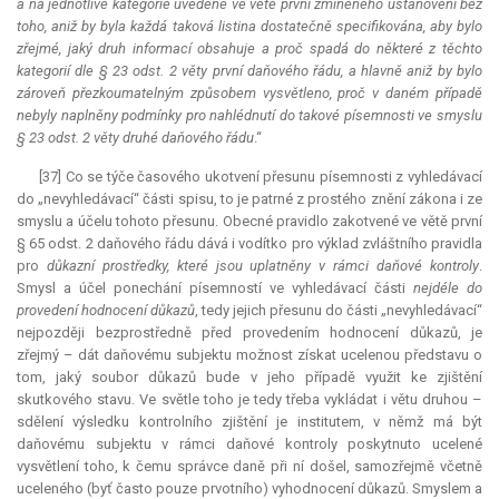
a na jednotlivé kategorie uvedené ve větě první zmíněného ustanovení bez
toho, aniž by byla každá taková listina dostatečně specifikována, aby bylo
zřejmé, jaký druh informací obsahuje a proč spadá do některé z těchto
kategorií dle § 23 odst. 2 věty první daňového řádu, a hlavně aniž by bylo
zároveň přezkoumatelným způsobem vysvětleno, proč v daném případě
nebyly naplněny podmínky pro nahlédnutí do takové písemnosti ve smyslu
§ 23 odst. 2 věty druhé daňového řádu
.“
[37] Co se týče časového ukotvení přesunu písemnosti z vyhledávací
do „nevyhledávací“ části spisu, to je patrné z prostého znění zákona i ze
smyslu a účelu tohoto přesunu. Obecné pravidlo zakotvené ve větě první
§ 65 odst. 2 daňového řádu dává i vodítko pro výklad zvláštního pravidla
pro
důkazní prostředky, které jsou uplatněny v rámci daňové kontroly
.
Smysl a účel ponechání písemností ve vyhledávací části
nejdéle do
provedení hodnocení důkazů
, tedy jejich přesunu do části „nevyhledávací“
nejpozději bezprostředně před provedením hodnocení důkazů, je
zřejmý – dát daňovému subjektu možnost získat ucelenou představu o
tom, jaký soubor důkazů bude v jeho případě využit ke zjištění
skutkového stavu. Ve světle toho je tedy třeba vykládat i větu druhou –
sdělení výsledku kontrolního zjištění je institutem, v němž má být
daňovému subjektu v rámci daňové kontroly poskytnuto ucelené
vysvětlení toho, k čemu správce daně při ní došel, samozřejmě včetně
uceleného (byť často pouze prvotního) vyhodnocení důkazů.
Smyslem a