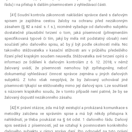
řádu) i na přístup k dalším písemnostem z vyhledávací části.
[41] Soudní kontrola zákonnosti nakládání správce daně s daňovým
spisem je zajištěna cestou žaloby na ochranu před nezákonným
zásahem (§ 82 a násl. s. ř. s.), nicméně vyžaduje od daňového subjektu
dostatečně plausibilní tvrzení o tom, jaká písemnost (přinejmenším
specifikovaná typově či tím, jaký by měla mít podstatný obsah) není
součástí jeho daňového spisu, ač by jí být podle okolností měla. Nic
takového stěžovatelka v kasační stížnosti ani v průběhu předešlého
řízení před krajským soudem neuvedla. Stěžovatelka své tvrzení opírá o
informaci ze Sdělení k daňovým kontrolám z 6. 12. 2018, v němž
žalovaný uvádí, že písemnosti nemohou být zpřístupněny, neboť
dokumentují vyhledávací činnost správce zejména u jiných daňových
subjektů. Z toho však nevyplývá, že by žalovaný uchovával jiné
písemnosti týkající se stěžovatelky mimo její daňový spis. Lze souhlasit
s názorem krajského soudu, že v tomto případě není patrné, že by se
žalovaný dopustil nezákonného zásahu.
[42] K právní otázce, zda má být existující a prokázaná komunikace s
metodiky založena ve správním spise a má být někdy přístupna k
nahlédnutí, je třeba poukázat na § 64 odst. 1 daňového řádu. Daňový
spis sestává z písemností, jež se vztahují k povinnostem konkrétního
daňového subjektu v rámci správy daní. Pro odpověď na tuto právní