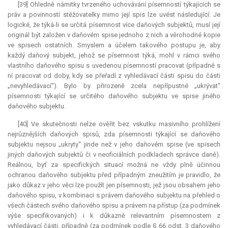
[39] Ohledně námitky tvrzeného uchovávání písemností týkajících se
práv a povinností stěžovatelky mimo její spis lze uvést následující: Je
logické, že týká-li se určitá písemnost více daňových subjektů, musí její
originál být založen v daňovém spise jednoho z nich a věrohodné kopie
ve spisech ostatních. Smyslem a účelem takového postupu je, aby
každý daňový subjekt, jehož se písemnost týká, mohl v rámci svého
vlastního daňového spisu s uvedenou písemností pracovat (případně s
ní pracovat od doby, kdy se přeřadí z vyhledávací části spisu do části
„nevyhledávací“). Bylo by přirozeně zcela nepřípustné „ukrývat“
písemnosti týkající se určitého daňového subjektu ve spise jiného
daňového subjektu.
[40] Ve skutečnosti nelze ověřit bez vskutku masivního prohlížení
nejrůznějších daňových spisů, zda písemnosti týkající se daňového
subjektu nejsou „ukryty“ jinde než v jeho daňovém spise (ve spisech
jiných daňových subjektů či v neoficiálních podkladech správce daně).
Reálnou, byť za specifických situací možná ne vždy plně účinnou
ochranou daňového subjektu před případným zneužitím je pravidlo, že
jako důkaz v jeho věci lze použít jen písemnosti, jež jsou obsahem jeho
daňového spisu, v kombinaci s právem daňového subjektu na přehled o
všech částech svého daňového spisu a právem na přístup (za podmínek
výše specifikovaných) i k důkazně relevantním písemnostem z
vyhledávací části, případně (za podmínek podle § 66 odst. 3 daňového