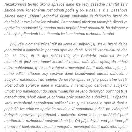
Nezákonnost těchto úkonů správce daně lze tedy zásadně namítat až v
žalobě proti konečnému rozhodnutí podle § 65 a násl. s. ř. s. Zásahová
žaloba nemá „štěpit“ jednotlivé úkony správního či daňového řízení do
desítek či stovek různých zásahů. Samostatný přezkum takových úkonů ve
správním soudnictví by snadno mohl nepřiměřeně prodloužit, ba dokonce v
některých případech i zhatit cestu ke konečnému rozhodnutí o věci.
[29] Vše nicméně závisí též na kontextu případu, tj. stavu řízení, délce
jeho trvání a konkrétním postupu správce daně. NSS již v rozsudku ze dne
29. 12. 2011, čj. 7 Aps 6/2011-132, věc Profidebt, zdůraznil, že od
rozhodnutí, jímž se stanoví konkrétní rozsah daňového spisu, do něhož
nelze nahlédnout, tj. rozsah veřejné a neveřejné části daňového spisu, je
nutné odlišit situace, kdy správce daně bezdůvodně odmítá daňovému
subjektu nahlédnout do celého daňového spisu či jeho podstatné části:
‚
Rozhodnutí správce daně o rozsahu, v němž bylo daňovému subjektu
umožněno nahlédnout do spisu týkajícího se jeho daňových povinností, je
rozhodnutím, jehož cílem je ochrana práv ostatních subjektů
[…]
Případné
vady způsobené nesprávnou aplikací ust. § 23 zákona o správě daní a
poplatků lze však ve správním soudnictví napadnout jedině po vyčerpání
řádných opravných prostředků v daňovém řízení žalobou směřující proti
meritornímu rozhodnutí správce daně
[…]
Od případných vad postupu při
stanovení konkrétního rozsahu veřejné a neveřejné části daňového spisu