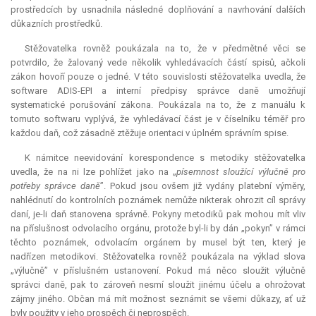
prostředcích by usnadnila následné doplňování a navrhování dalších
důkazních prostředků.
Stěžovatelka rovněž poukázala na to, že v předmětné věci se
potvrdilo, že žalovaný vede několik vyhledávacích částí spisů, ačkoli
zákon hovoří pouze o jedné. V této souvislosti stěžovatelka uvedla, že
software ADIS-EPI a interní předpisy správce daně umožňují
systematické porušování zákona. Poukázala na to, že z manuálu k
tomuto softwaru vyplývá, že vyhledávací část je v číselníku téměř pro
každou daň, což zásadně ztěžuje orientaci v úplném správním spise.
K námitce neevidování korespondence s metodiky stěžovatelka
uvedla, že na ni lze pohlížet jako na „
písemnost sloužící výlučně pro
potřeby správce daně
”. Pokud jsou ovšem již vydány platební výměry,
nahlédnutí do kontrolních poznámek nemůže nikterak ohrozit cíl správy
daní, je-li daň stanovena správně. Pokyny metodiků pak mohou mít vliv
na příslušnost odvolacího orgánu, protože byl-li by dán „pokyn” v rámci
těchto poznámek, odvolacím orgánem by musel být ten, který je
nadřízen metodikovi. Stěžovatelka rovněž poukázala na výklad slova
„výlučně” v příslušném ustanovení. Pokud má něco sloužit výlučně
správci daně, pak to zároveň nesmí sloužit jinému účelu a ohrožovat
zájmy jiného. Občan má mít možnost seznámit se všemi důkazy, ať už
byly použity v jeho prospěch či neprospěch.