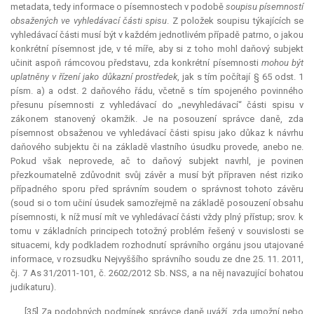
metadata, tedy informace o písemnostech v podobě
soupisu písemností
obsažených ve vyhledávací části spisu
. Z položek soupisu týkajících se
vyhledávací části musí být v každém jednotlivém případě patrno, o jakou
konkrétní písemnost jde, v té míře, aby si z toho mohl daňový subjekt
učinit aspoň rámcovou představu, zda konkrétní písemnosti
mohou být
uplatněny v řízení jako důkazní prostředek
, jak s tím počítají § 65 odst. 1
písm. a) a odst. 2 daňového řádu, včetně s tím spojeného povinného
přesunu písemnosti z vyhledávací do „nevyhledávací“ části spisu v
zákonem stanovený okamžik. Je na posouzení správce daně, zda
písemnost obsaženou ve vyhledávací části spisu jako důkaz k návrhu
daňového subjektu či na základě vlastního úsudku provede, anebo ne.
Pokud však neprovede, ač to daňový subjekt navrhl, je povinen
přezkoumatelně zdůvodnit svůj závěr a musí být přípraven nést riziko
případného sporu před správním soudem o správnost tohoto závěru
(soud si o tom učiní úsudek samozřejmě na základě posouzení obsahu
písemnosti, k níž musí mít ve vyhledávací části vždy plný přístup; srov. k
tomu v základních principech totožný problém řešený v souvislosti se
situacemi, kdy podkladem rozhodnutí správního orgánu jsou utajované
informace, v rozsudku Nejvyššího správního soudu ze dne 25. 11. 2011,
čj. 7 As 31/2011-101, č. 2602/2012 Sb. NSS, a na něj navazující bohatou
judikaturu).
[35] Za podobných podmínek správce daně uváží, zda umožní nebo