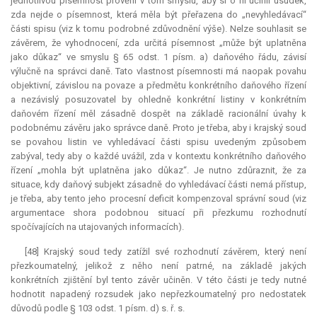
jednotlivou písemnost prověřil v tom smyslu, aby si o ní učinil úsudek,
zda nejde o písemnost, která měla být přeřazena do „nevyhledávací“
části spisu (viz k tomu podrobné zdůvodnění výše). Nelze souhlasit se
závěrem, že vyhodnocení, zda určitá písemnost „může být uplatněna
jako důkaz“ ve smyslu § 65 odst. 1 písm. a) daňového řádu, závisí
výlučně na správci daně. Tato vlastnost písemnosti má naopak povahu
objektivní, závislou na povaze a předmětu konkrétního daňového řízení
a nezávislý posuzovatel by ohledně konkrétní listiny v konkrétním
daňovém řízení měl zásadně dospět na základě racionální úvahy k
podobnému závěru jako správce daně. Proto je třeba, aby i krajský soud
se povahou listin ve vyhledávací části spisu uvedeným způsobem
zabýval, tedy aby o každé uvážil, zda v kontextu konkrétního daňového
řízení „mohla být uplatněna jako důkaz“. Je nutno zdůraznit, že za
situace, kdy daňový subjekt zásadně do vyhledávací části nemá přístup,
je třeba, aby tento jeho procesní
deficit
kompenzoval správní soud (viz
argumentace shora podobnou situací při přezkumu rozhodnutí
spočívajících na utajovaných informacích).
[48] Krajský soud tedy zatížil své rozhodnutí závěrem, který není
přezkoumatelný, jelikož z něho není patrné, na základě jakých
konkrétních zjištění byl tento závěr učiněn. V této části je tedy nutné
hodnotit napadený rozsudek jako nepřezkoumatelný pro nedostatek
důvodů podle § 103 odst. 1 písm. d) s. ř. s.