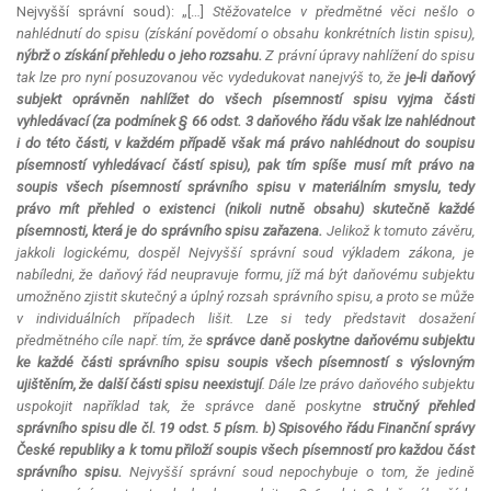
Nejvyšší správní soud): „[…]
Stěžovatelce v předmětné věci nešlo o
nahlédnutí do spisu (získání povědomí o obsahu konkrétních listin spisu),
nýbrž o získání přehledu o jeho rozsahu.
Z právní úpravy nahlížení do spisu
tak lze pro nyní posuzovanou věc vydedukovat nanejvýš to, že
je-li daňový
subjekt oprávněn nahlížet do všech písemností spisu vyjma části
vyhledávací (za podmínek § 66 odst. 3 daňového řádu však lze nahlédnout
i do této části, v každém případě však má právo nahlédnout do soupisu
písemností vyhledávací částí spisu), pak tím spíše musí mít právo na
soupis všech písemností správního spisu v materiálním smyslu, tedy
právo mít přehled o existenci (nikoli nutně obsahu) skutečně každé
písemnosti, která je do správního spisu zařazena.
Jelikož k tomuto závěru,
jakkoli logickému, dospěl Nejvyšší správní soud výkladem zákona, je
nabíledni, že daňový řád neupravuje formu, jíž má být daňovému subjektu
umožněno zjistit skutečný a úplný rozsah správního spisu, a proto se může
v individuálních případech lišit. Lze si tedy představit dosažení
předmětného cíle např. tím, že
správce daně poskytne daňovému subjektu
ke každé části správního spisu soupis všech písemností s výslovným
ujištěním, že další části spisu neexistují
. Dále lze právo daňového subjektu
uspokojit například tak, že správce daně poskytne
stručný přehled
správního spisu dle čl. 19 odst. 5 písm. b) Spisového řádu Finanční správy
České republiky a k tomu přiloží soupis všech písemností pro každou část
správního spisu.
Nejvyšší správní soud nepochybuje o tom, že jedině