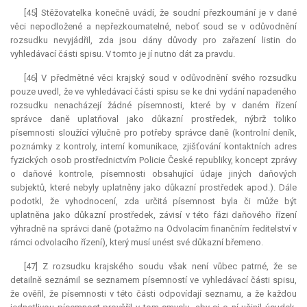
[45] Stěžovatelka konečně uvádí, že soudní přezkoumání je v dané
věci nepodložené a nepřezkoumatelné, neboť soud se v odůvodnění
rozsudku nevyjádřil, zda jsou dány důvody pro zařazení listin do
vyhledávací části spisu. V tomto je jí nutno dát za pravdu.
[46] V předmětné věci krajský soud v odůvodnění svého rozsudku
pouze uvedl, že ve vyhledávací části spisu se ke dni vydání napadeného
rozsudku nenacházejí žádné písemnosti, které by v daném řízení
správce daně uplatňoval jako důkazní prostředek, nýbrž toliko
písemnosti sloužící výlučně pro potřeby správce daně (kontrolní deník,
poznámky z kontroly, interní komunikace, zjišťování kontaktních adres
fyzických osob prostřednictvím Policie České republiky, koncept zprávy
o daňové kontrole, písemnosti obsahující údaje jiných daňových
subjektů, které nebyly uplatněny jako důkazní prostředek apod.). Dále
podotkl, že vyhodnocení, zda určitá písemnost byla či může být
uplatněna jako důkazní prostředek, závisí v této fázi daňového řízení
výhradně na správci daně (potažmo na Odvolacím finančním ředitelství v
rámci odvolacího řízení), který musí unést své důkazní břemeno.
[47] Z rozsudku krajského soudu však není vůbec patrné, že se
detailně seznámil se seznamem písemností ve vyhledávací části spisu,
že ověřil, že písemnosti v této části odpovídají seznamu, a že každou