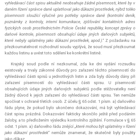
vyhledávací část spisu aktuálně neobsahuje žádné písemnosti, které by v
daném řízení správce daně uplatňoval jako důkazní prostředek, nýbrž toliko
písemnosti sloužící výlučně pro potřeby správce daně (kontrolní deník,
poznámky z kontroly, interní komunikace, zjišťování kontaktních adres
fyzických osob prostřednictvím Policie České republiky, koncept zprávy o
daňové kontrole, písemnosti obsahující údaje jiných daňových subjektů,
které nebyly uplatněny jako důkazní prostředek, apod.)
.“ Z požadavku na
přezkoumatelnost rozhodnutí soudu vyplývá, že soud musí přezkoumat
každou listinu a uvést toto sdělení ke konkrétní listině.
Krajský soud podle ní nezkoumal, zda ke dni vydání rozsudku
existovaly a trvaly zákonné důvody pro zařazení těchto písemností do
vyhledávací části spisů u jednotlivých listin a zda byly důvody dány při
zařazení písemností do vyhledávací části spisu. U písemností
obsahujících údaje jiných daňových subjektů podle stěžovatelky není
žádný důvod k jejich zařazení do vyhledávací části spisu. Ten nemůže
spočívat v ochraně třetích osob. Z účelu § 65 odst. 1 písm. a) daňového
řádu plyne, že pokud bylo ukončeno dokazování, má být vyhledávací
část spisu prázdná. Dokazování fakticky skončilo ještě před podáním
žaloby, a to předložením výsledku kontrolního zjištění. Formulace v § 65
odst. 1 písm. a) daňového řádu znějící „
které mohou být uplatněny v řízení
jako důkazní prostředek
“ nemůže znamenat, že skutečně byly použity
jako důkaz.