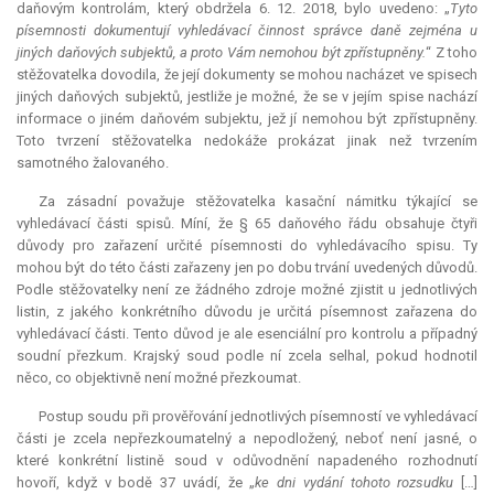
daňovým kontrolám, který obdržela 6. 12. 2018, bylo uvedeno: „
Tyto
písemnosti dokumentují vyhledávací činnost správce daně zejména u
jiných daňových subjektů, a proto Vám nemohou být zpřístupněny.
“ Z toho
stěžovatelka dovodila, že její dokumenty se mohou nacházet ve spisech
jiných daňových subjektů, jestliže je možné, že se v jejím spise nachází
informace o jiném daňovém subjektu, jež jí nemohou být zpřístupněny.
Toto tvrzení stěžovatelka nedokáže prokázat jinak než tvrzením
samotného žalovaného.
Za zásadní považuje stěžovatelka kasační námitku týkající se
vyhledávací části spisů. Míní, že § 65 daňového řádu obsahuje čtyři
důvody pro zařazení určité písemnosti do vyhledávacího spisu. Ty
mohou být do této části zařazeny jen po dobu trvání uvedených důvodů.
Podle stěžovatelky není ze žádného zdroje možné zjistit u jednotlivých
listin, z jakého konkrétního důvodu je určitá písemnost zařazena do
vyhledávací části. Tento důvod je ale esenciální pro kontrolu a případný
soudní přezkum. Krajský soud podle ní zcela selhal, pokud hodnotil
něco, co objektivně není možné přezkoumat.
Postup soudu při prověřování jednotlivých písemností ve vyhledávací
části je zcela nepřezkoumatelný a nepodložený, neboť není jasné, o
které konkrétní listině soud v odůvodnění napadeného rozhodnutí
hovoří, když v bodě 37 uvádí, že „
ke dni vydání tohoto rozsudku
[…]