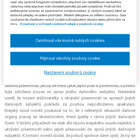
např. aby správně fungovalo vyhledávání, abychom vás neobtěžovali nevhodnou
Následně v napadeném rozsudku krajský soud vyjádřil názor, že se
reklamou nebo abychom měli dostatek podnětů, jak web vylepšovat. Proto od Vás
potřebujeme souhlas se zpracováním souborů cookies, tj. malých souborů, které se
žalovaný neevidováním komunikace s metodiky a nevydáním její kopie
dočasně ukládají ve vašem prohlížeči. Předem děkujeme za udělení souhlasu. Data
stěžovatelce nedopustil nezákonného zásahu. Tento závěr odůvodnil
využijeme ke zlepšování našich služeb a přizpůsobení obsahu webu přímo Vám na
tím, že v souladu s § 64 daňového řádu se do spisu zakládají písemnosti
míru.
Oznámení o ochraně osobních údajů a souborů cookie
týkající se práv a povinností daňového subjektu, přičemž v předmětné
věci se dle krajského soudu jednalo o interní ujasňování si právního
Zamítnout vše kromě nutných cookies
názoru žalovaného mezi jednotlivými jeho pracovníky. Podle krajského
soudu tímto jednáním nedošlo ke změně skutkového stavu, a navíc s
výsledným právním názorem byla stěžovatelka seznámena, takže na něj
Přijmout všechny soubory cookie
mohla reagovat a nebyla nikterak zkrácena na svých právech.
Nastavení souborů cookie
K tvrzenému uchovávání písemností týkajících se stěžovatelky mimo
její spis krajský soud sdělil, že stěžovatelka konkrétně neoznačila
žádnou písemnost, jež by se měla týkat jejích práv a povinností, a přesto
byla založena pouze ve spise jiného daňového subjektu. Následně
uvedl, že tvrzení stěžovatelky o ukrývání písemností ve spisech jiných
daňových subjektů pokládá za pouhou nepodloženou spekulaci.
Krajský soud rovněž poukázal na to, že v některých situacích daňové
orgány pracují se skutečnostmi, které zjistily v rámci jiných daňových
řízení. V těchto případech se však dle názoru krajského soudu nejedná o
ukrývání písemností nebo jejich přesouvání do spisů jiných daňových
subjektů. K tomuto rovněž dodal, že pokud správce daně zjistí, že by se