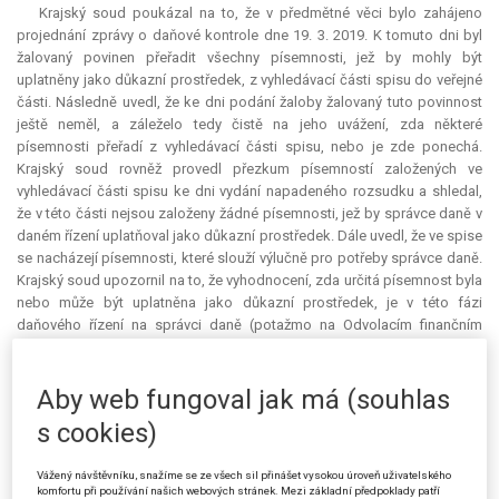
Krajský soud poukázal na to, že v předmětné věci bylo zahájeno
projednání zprávy o daňové kontrole dne 19. 3. 2019. K tomuto dni byl
žalovaný povinen přeřadit všechny písemnosti, jež by mohly být
uplatněny jako důkazní prostředek, z vyhledávací části spisu do veřejné
části. Následně uvedl, že ke dni podání žaloby žalovaný tuto povinnost
ještě neměl, a záleželo tedy čistě na jeho uvážení, zda některé
písemnosti přeřadí z vyhledávací části spisu, nebo je zde ponechá.
Krajský soud rovněž provedl přezkum písemností založených ve
vyhledávací části spisu ke dni vydání napadeného rozsudku a shledal,
že v této části nejsou založeny žádné písemnosti, jež by správce daně v
daném řízení uplatňoval jako důkazní prostředek. Dále uvedl, že ve spise
se nacházejí písemnosti, které slouží výlučně pro potřeby správce daně.
Krajský soud upozornil na to, že vyhodnocení, zda určitá písemnost byla
nebo může být uplatněna jako důkazní prostředek, je v této fázi
daňového řízení na správci daně (potažmo na Odvolacím finančním
ředitelství v rámci odvolacího řízení), neboť je to on, kdo musí unést
důkazní břemeno. Závěrem k tomuto žalobnímu bodu krajský soud
uvedl, že žalovaný neměl ke dni vydání napadeného rozsudku povinnost
Aby web fungoval jak má (souhlas
vyřadit jakékoli písemnosti z vyhledávací části spisu ve smyslu § 65
s cookies)
odst. 2 daňového řádu, a tudíž se nedopustil nezákonného zásahu.
Zároveň poukázal na to, že stěžovatelka není oprávněna dle § 66 odst. 1
Vážený návštěvníku, snažíme se ze všech sil přinášet vysokou úroveň uživatelského
daňového řádu do vyhledávací části spisu nahlížet.
komfortu při používání našich webových stránek. Mezi základní předpoklady patří