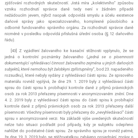
zjišťování rozhodných skutečností. Jistá míra „kolektivního“ způsobu
vzniku rozhodnutí správce daně tedy není v žádném případě
nežádoucím jevem, nýbrž naopak odpovídá smyslu a účelu existence
daňové správy jako specializovaného, komplexně působícího a
odborně fundovaného správního orgánu. Za rozhodnutí správce daně
nicméně v posledku odpovídá příslušná úřední osoba (§ 12 daňového
řádu).
[43] Z vyjádření žalovaného ke kasační stížnosti vyplynulo, že se
jedná o kontrolní poznámky žalovaného („
jedná se o písemnosti
dokumentující vyhledávací činnost žalovaného zejména u jiných daňových
subjektů, které nemohou být žalobkyni zpřístupněny
”, bod 23. napadeného
rozsudku), které nebyly vydány z vyhledávací části spisu. Ze spisového
materiálu rovněž vyplývá, že dne 29. 1. 2019 byly z vyhledávací části
spisu do části spisu k probíhající kontrole daně z příjmů právnických
osob za rok 2013 přeřazeny písemnosti v anonymizovaném znění. Dne
4. 2. 2019 byly z vyhledávací části spisu do části spisu k probíhající
kontrole daně z příjmů právnických osob za rok 2013 přeřazeny další
písemnosti. Všechny písemnosti byly přeřazeny do „nevyhledávací“ části
spisu v anonymizované verzi. Na základě výše uvedených skutečností
nelze tuto situaci podřadit pod případy, kdy je subjektu odepřeno
nahlížet do podstatné části spisu. Ze správního spisu je rovněž patrné,
že dne 19. 3. 2019 bylo se stěžovatelkou zahájeno projednání zprávy o