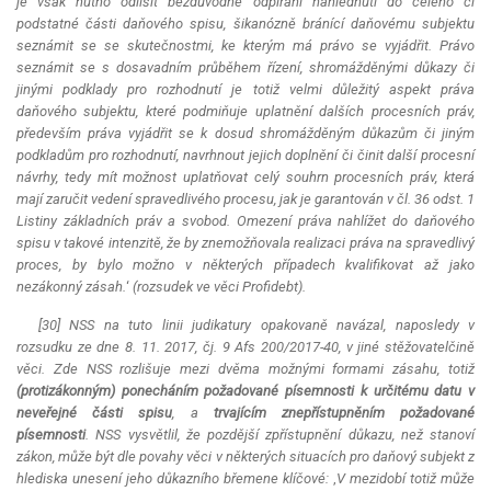
je však nutno odlišit bezdůvodné odpírání nahlédnutí do celého či
podstatné části daňového spisu, šikanózně bránící daňovému subjektu
seznámit se se skutečnostmi, ke kterým má právo se vyjádřit. Právo
seznámit se s dosavadním průběhem řízení, shromážděnými důkazy či
jinými podklady pro rozhodnutí je totiž velmi důležitý aspekt práva
daňového subjektu, které podmiňuje uplatnění dalších procesních práv,
především práva vyjádřit se k dosud shromážděným důkazům či jiným
podkladům pro rozhodnutí, navrhnout jejich doplnění či činit další procesní
návrhy, tedy mít možnost uplatňovat celý souhrn procesních práv, která
mají zaručit vedení spravedlivého procesu, jak je garantován v čl. 36 odst. 1
Listiny základních práv a svobod. Omezení práva nahlížet do daňového
spisu v takové intenzitě, že by znemožňovala realizaci práva na spravedlivý
proces, by bylo možno v některých případech kvalifikovat až jako
nezákonný zásah.
‘
(rozsudek ve věci Profidebt).
[30] NSS na tuto linii judikatury opakovaně navázal, naposledy v
rozsudku ze dne 8. 11. 2017, čj. 9 Afs 200/2017-40, v jiné stěžovatelčině
věci. Zde NSS rozlišuje mezi dvěma možnými formami zásahu, totiž
(protizákonným) ponecháním požadované písemnosti k určitému datu v
neveřejné části spisu
, a
trvajícím znepřístupněním požadované
písemnosti
. NSS vysvětlil, že pozdější zpřístupnění důkazu, než stanoví
zákon, může být dle povahy věci v některých situacích pro daňový subjekt z
hlediska unesení jeho důkazního břemene klíčové:
‚
V mezidobí totiž může