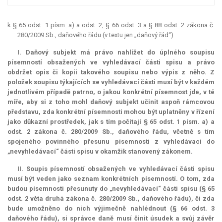
k § 65 odst. 1 písm. a) a odst. 2, § 66 odst. 3 a § 88 odst. 2 zákona č.
280/2009 Sb., daňového řádu (v textu jen „daňový řád“)
I. Daňový subjekt má právo nahlížet do úplného soupisu
písemností obsažených ve vyhledávací části spisu a právo
obdržet opis či kopii takového soupisu nebo výpis z něho. Z
položek soupisu týkajících se vyhledávací části musí být v každém
jednotlivém případě patrno, o jakou konkrétní písemnost jde, v té
míře, aby si z toho mohl daňový subjekt učinit aspoň rámcovou
představu, zda konkrétní písemnosti mohou být uplatněny v řízení
jako důkazní prostředek, jak s tím počítají § 65 odst. 1 písm. a) a
odst. 2 zákona č. 280/2009 Sb., daňového řádu, včetně s tím
spojeného povinného přesunu písemnosti z vyhledávací do
„nevyhledávací“ části spisu v okamžik stanovený zákonem.
II. Soupis písemností obsažených ve vyhledávací části spisu
musí být veden jako seznam konkrétních písemností. O tom, zda
budou písemnosti přesunuty do „nevyhledávací“ části spisu (§ 65
odst. 2 věta druhá zákona č. 280/2009 Sb., daňového řádu), či zda
bude umožněno do nich výjimečně nahlédnout (§ 66 odst. 3
daňového řádu), si správce daně musí činit úsudek a svůj závěr