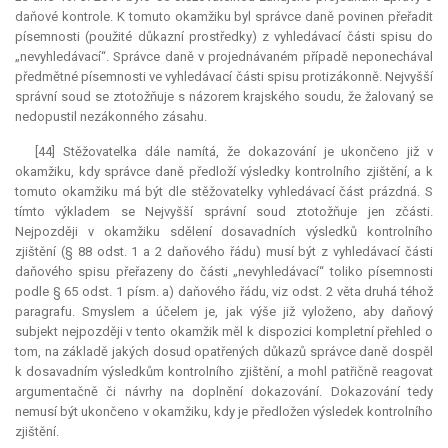
daňové kontrole. K tomuto okamžiku byl správce daně povinen přeřadit
písemnosti (použité důkazní prostředky) z vyhledávací části spisu do
„nevyhledávací“. Správce daně v projednávaném případě neponechával
předmětné písemnosti ve vyhledávací části spisu protizákonně. Nejvyšší
správní soud se ztotožňuje s názorem krajského soudu, že žalovaný se
nedopustil nezákonného zásahu.
[44] Stěžovatelka dále namítá, že dokazování je ukončeno již v
okamžiku, kdy správce daně předloží výsledky kontrolního zjištění, a k
tomuto okamžiku má být dle stěžovatelky vyhledávací část prázdná. S
tímto výkladem se Nejvyšší správní soud ztotožňuje jen zčásti.
Nejpozději v okamžiku sdělení dosavadních výsledků kontrolního
zjištění (§ 88 odst. 1 a 2 daňového řádu) musí být z vyhledávací části
daňového spisu přeřazeny do části „nevyhledávací“ toliko písemnosti
podle § 65 odst. 1 písm. a) daňového řádu, viz odst. 2 věta druhá téhož
paragrafu. Smyslem a účelem je, jak výše již vyloženo, aby daňový
subjekt nejpozději v tento okamžik měl k dispozici kompletní přehled o
tom, na základě jakých dosud opatřených důkazů správce daně dospěl
k dosavadním výsledkům kontrolního zjištění, a mohl patřičně reagovat
argumentačně či návrhy na doplnění dokazování. Dokazování tedy
nemusí být ukončeno v okamžiku, kdy je předložen výsledek kontrolního
zjištění.