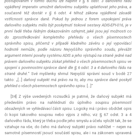
postupováním v tomto duchu lze naplnit v § 6 odst. 3 daňového řádu
vyjádřený imperativ umožnit daňovému subjektu uplatňovat jeho práva, a
současně též dostát v § 6 odst. 4 téhož zákona vyjádřené zásadě
vstřícnosti správce daně. Pokud by jednou z forem uspokojení práva
daňového subjektu mělo být poskytnutí tiskové sestavy ADIS-EPI-016, je v
první řadě třeba řádným dokazováním ozřejmit, jaké jsou její možnosti co
do zprostředkování kompletního přehledu o všech písemnostech
správního spisu, přičemž v případě kladného závěru o její vypovídací
hodnotě nemůže, podle názoru Nejvyššího správního soudu, převážit
argument interní povahy systému ADIS a jeho výstupů na straně jedné nad
právem daňového subjektu získat přehled o všech písemnostech spisu ve
spojení s povinnostmi správce daně dle § 6 odst. 3 a 4 daňového řádu na
straně druhé.
“ Své myšlenky shrnul Nejvyšší správní soud v bodě 27
takto: „[…]
daňový subjekt má právo na to, aby mu správce daně poskytl
přehled o všech písemnostech správního spisu.
[…]“
[34] Z výše uvedených rozsudků je patrné, že daňový subjekt má
především právo na nahlédnutí do úplného
soupisu písemností
obsažených ve vyhledávací části spisu
. Logicky má i právo obdržet opis
či kopii takového soupisu nebo výpis z něho; viz § 67 odst. 3 a 4
daňového řádu, který je třeba podle jeho smyslu a účelu vyložit tak, že se
vztahuje na vše, do čeho má daňový subjekt právo nahlížet – nejen na
samotné písemností jsoucí součástí spisu, ale i na zákonem upravená