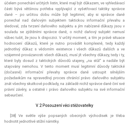
účelem ponechání určitých listin, které mají být důkazem, ve vyhledávací
části bývá většinou potřeba vyplývající z vyšetřovací taktiky správce
daně – po určitou dobu může být legitimní, aby si správce daně
ponechal nad daňovým subjektem taktickou informační převahu a
sledoval, zda tvrzení daňového subjektu a jím nabízené důkazy jsou v
souladu se zjištěními správce daně, o nichž daňový subjekt nemusí
vůbec tušit, že jsou k dispozici. V určitý moment, a tím je právě situace
hodnocení důkazů, které je nutno provádět komplexně, tedy každý
jednotlivý důkaz s vědomím existence i všech důkazů dalších a ve
vzájemné provázanosti všech důkazů, musí jít všechny důkazy, tedy i ty,
které byly dosud z taktických důvodů utajeny, „na stůl“ a nadále být
utajovány nemohou. V tento moment musí legitimní důvody taktické
(dočasné) informační převahy správce daně ustoupit silnějším
požadavkům na spravedlivý proces chránící právo daňového subjektu
znát všechny skutkové podklady, na základě nichž správce daně činí své
právní závěry, a ostatně i právo daňového subjektu na své informační
sebeurčení.
V. 2 Posouzení věci stěžovatelky
[38] Ve světle výše popsaných obecných východisek je třeba
hodnotit jednotlivé stížní námitky.