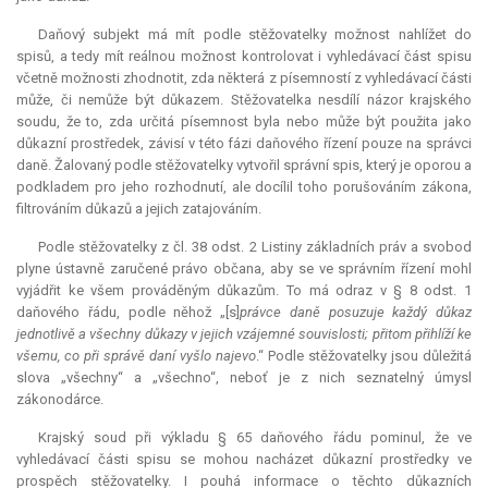
Daňový subjekt má mít podle stěžovatelky možnost nahlížet do
spisů, a tedy mít reálnou možnost kontrolovat i vyhledávací část spisu
včetně možnosti zhodnotit, zda některá z písemností z vyhledávací části
může, či nemůže být důkazem. Stěžovatelka nesdílí názor krajského
soudu, že to, zda určitá písemnost byla nebo může být použita jako
důkazní prostředek, závisí v této fázi daňového řízení pouze na správci
daně. Žalovaný podle stěžovatelky vytvořil správní spis, který je oporou a
podkladem pro jeho rozhodnutí, ale docílil toho porušováním zákona,
filtrováním důkazů a jejich zatajováním.
Podle stěžovatelky z čl. 38 odst. 2 Listiny základních práv a svobod
plyne ústavně zaručené právo občana, aby se ve správním řízení mohl
vyjádřit ke všem prováděným důkazům. To má odraz v § 8 odst. 1
daňového řádu, podle něhož „[s]
právce daně posuzuje každý důkaz
jednotlivě a všechny důkazy v jejich vzájemné souvislosti; přitom přihlíží ke
všemu, co při správě daní vyšlo najevo
.“ Podle stěžovatelky jsou důležitá
slova „všechny“ a „všechno“, neboť je z nich seznatelný úmysl
zákonodárce.
Krajský soud při výkladu § 65 daňového řádu pominul, že ve
vyhledávací části spisu se mohou nacházet důkazní prostředky ve
prospěch stěžovatelky. I pouhá informace o těchto důkazních