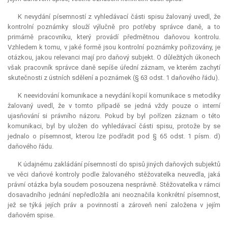
K nevydání písemností z vyhledávací části spisu žalovaný uvedl, že
kontrolní poznámky slouží výlučně pro potřeby správce daně, a to
primárně pracovníku, který provádí předmětnou daňovou kontrolu.
Vzhledem k tomu, v jaké formě jsou kontrolní poznámky pořizovány, je
otázkou, jakou relevanci mají pro daňový subjekt. O důležitých úkonech
však pracovník správce daně sepíše úřední záznam, ve kterém zachytí
skutečnosti z ústních sdělení a poznámek (§ 63 odst. 1 daňového řádu).
K neevidování komunikace a nevydání kopií komunikace s metodiky
žalovaný uvedl, že v tomto případě se jedná vždy pouze o interní
ujasňování si právního názoru. Pokud by byl pořízen záznam o této
komunikaci, byl by uložen do vyhledávací části spisu, protože by se
jednalo o písemnost, kterou lze podřadit pod § 65 odst. 1 písm. d)
daňového řádu.
K údajnému zakládání písemností do spisů jiných daňových subjektů
ve věci daňové kontroly podle žalovaného stěžovatelka neuvedla, jaká
právní otázka byla soudem posouzena nesprávně. Stěžovatelka v rámci
dosavadního jednání nepředložila ani neoznačila konkrétní písemnost,
jež se týká jejích práv a povinností a zároveň není založena v jejím
daňovém spise.