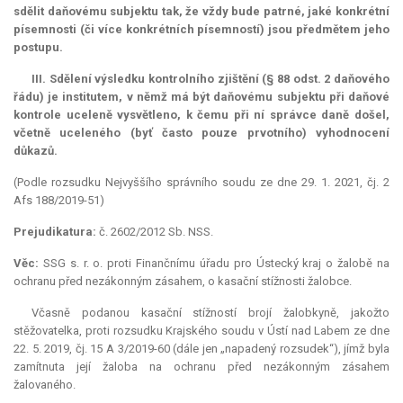
sdělit daňovému subjektu tak, že vždy bude patrné, jaké konkrétní
písemnosti (či více konkrétních písemností) jsou předmětem jeho
postupu.
III. Sdělení výsledku kontrolního zjištění (§ 88 odst. 2 daňového
řádu) je institutem, v němž má být daňovému subjektu při daňové
kontrole uceleně vysvětleno, k čemu při ní správce daně došel,
včetně uceleného (byť často pouze prvotního) vyhodnocení
důkazů.
(Podle rozsudku Nejvyššího správního soudu ze dne 29. 1. 2021, čj. 2
Afs 188/2019-51)
Prejudikatura:
č. 2602/2012 Sb. NSS.
Věc:
SSG s. r. o. proti Finančnímu úřadu pro Ústecký kraj o žalobě na
ochranu před nezákonným zásahem, o kasační stížnosti žalobce.
Včasně podanou kasační stížností brojí žalobkyně, jakožto
stěžovatelka, proti rozsudku Krajského soudu v Ústí nad Labem ze dne
22. 5. 2019, čj. 15 A 3/2019-60 (dále jen „napadený rozsudek“), jímž byla
zamítnuta její žaloba na ochranu před nezákonným zásahem
žalovaného.