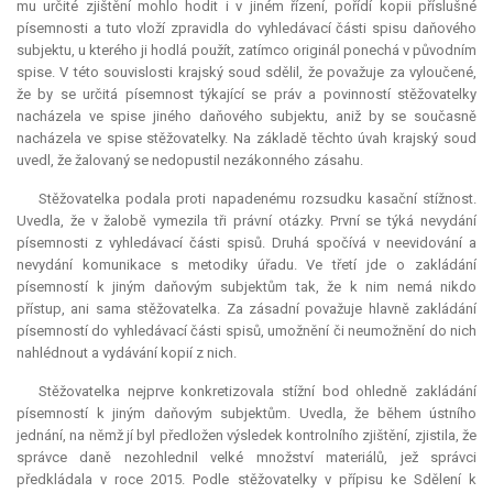
mu určité zjištění mohlo hodit i v jiném řízení, pořídí kopii příslušné
písemnosti a tuto vloží zpravidla do vyhledávací části spisu daňového
subjektu, u kterého ji hodlá použít, zatímco originál ponechá v původním
spise. V této souvislosti krajský soud sdělil, že považuje za vyloučené,
že by se určitá písemnost týkající se práv a povinností stěžovatelky
nacházela ve spise jiného daňového subjektu, aniž by se současně
nacházela ve spise stěžovatelky. Na základě těchto úvah krajský soud
uvedl, že žalovaný se nedopustil nezákonného zásahu.
Stěžovatelka podala proti napadenému rozsudku kasační stížnost.
Uvedla, že v žalobě vymezila tři právní otázky. První se týká nevydání
písemnosti z vyhledávací části spisů. Druhá spočívá v neevidování a
nevydání komunikace s metodiky úřadu. Ve třetí jde o zakládání
písemností k jiným daňovým subjektům tak, že k nim nemá nikdo
přístup, ani sama stěžovatelka. Za zásadní považuje hlavně zakládání
písemností do vyhledávací části spisů, umožnění či neumožnění do nich
nahlédnout a vydávání kopií z nich.
Stěžovatelka nejprve konkretizovala stížní bod ohledně zakládání
písemností k jiným daňovým subjektům. Uvedla, že během ústního
jednání, na němž jí byl předložen výsledek kontrolního zjištění, zjistila, že
správce daně nezohlednil velké množství materiálů, jež správci
předkládala v roce 2015. Podle stěžovatelky v přípisu ke Sdělení k