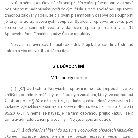
K údajnému porušování zákona při číslování písemností v časové
posloupnosti jednotlivými pořadovými čísly a pod společnou spisovou
značkou žalovaný sdělil, že číslování písemností v časové posloupnosti
je zřejmé ze zpracovaných soupisů. Společná spisová značka, pod
kterou se písemnosti vedou v daňovém spisu, je řešena v čl. 19
Spisového řádu Finanční správy České republiky.
Nejvyšší správní soud zrušil rozsudek Krajského soudu v Ústí nad
Labem a věc mu vrátil k dalšímu řízení.
Z ODŮVODNĚNÍ:
V. 1 Obecný rámec
(…) [32]
Judikatura
Nejvyššího správního soudu připouští, že za
určitých podmínek může být nezákonným zásahem, který lze napadnout
žalobou podle § 82 a násl. s. ř. s., i jednání správce daně v souvislosti s
vedením vyhledávací části spisu. V rozsudku ze dne 17. 1 2018, čj. 9 Afs
85/2016-51, v němž se navazuje na tam citovanou prejudikaturu, se k
tomu uvádí (zdůraznění provedl nyní Nejvyšší správní soud):
„
[28]
[…]
odepření nahlížení do spisu je v obvyklých případech faktickým
úkonem správce daně, kterým se pouze upravuje vedení řízení.