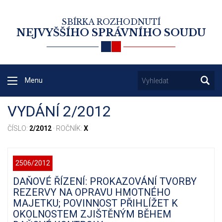
SBÍRKA ROZHODNUTÍ
NEJVYŠŠÍHO SPRÁVNÍHO SOUDU
Menu
VYDÁNÍ 2/2012
ČÍSLO:
2/2012
· ROČNÍK:
X
2506/2012
DAŇOVÉ ŘÍZENÍ: PROKAZOVÁNÍ TVORBY
REZERVY NA OPRAVU HMOTNÉHO
MAJETKU; POVINNOST PŘIHLÍŽET K
OKOLNOSTEM ZJIŠTĚNÝM BĚHEM