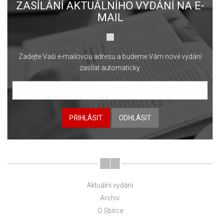
ZASÍLÁNÍ AKTUÁLNÍHO VYDÁNÍ NA E-
MAIL
Zadejte Vaši e-mailovou adresu a budeme Vám nové vydání
zasílat automaticky.
PŘIHLÁSIT
ODHLÁSIT
Aktuální vydání
Archiv
O Sbírce