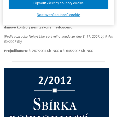
přiznání. Je přitom nerozhodné, zda jde o okolnosti mající za
Přijmout všechny soubory cookie
následek zvýšení či naopak snížení daňové povinnosti a zda jsou
tyto okolnosti zjištěny z podání, která vůči správci daně učiní
Nastavení souborů cookie
daňový subjekt. Rozhodné je pouze to, zda se v průběhu daňového
řízení ukáží jako pravdivé a zda jejich zohlednění v průběhu
daňové kontroly není zákonem vyloučeno.
(Podle rozsudku Nejvyššího správního soudu ze dne 8. 11. 2007, čj. 9 Afs
50/2007-59)
Prejudikatura:
č. 257/2004 Sb. NSS a č. 645/2005 Sb. NSS.