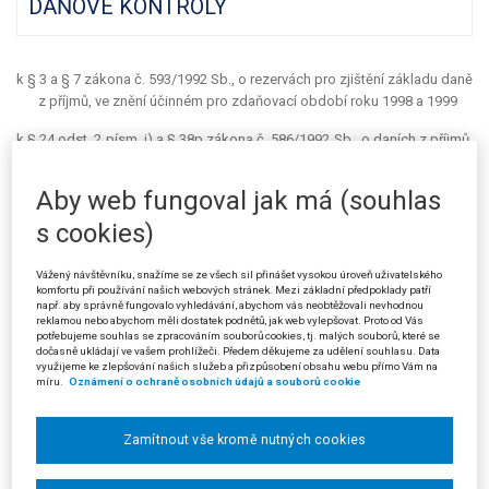
DAŇOVÉ KONTROLY
k § 3 a § 7 zákona č. 593/1992 Sb., o rezervách pro zjištění základu daně
z příjmů, ve znění účinném pro zdaňovací období roku 1998 a 1999
k § 24 odst. 2 písm. i) a § 38p zákona č. 586/1992 Sb., o daních z příjmů,
ve znění účinném pro zdaňovací období roku 1998
Aby web fungoval jak má (souhlas
k § 2 odst. 2 a 9, § 16 odst. 8, § 31 odst. 9 a § 41 odst. 1 a 2 zákona č.
337/1992 Sb., o správě daní a poplatků, ve znění zákonů č. 255/1994
s cookies)
Sb., č. 323/1996 Sb. a č. 29/2000 Sb. *)
Vážený návštěvníku, snažíme se ze všech sil přinášet vysokou úroveň uživatelského
I. Oprávněnost tvorby rezervy na opravu hmotného majetku, tj.
komfortu při používání našich webových stránek. Mezi základní předpoklady patří
její nezbytnost, způsob výpočtu její výše a způsob jejího použití
např. aby správně fungovalo vyhledávání, abychom vás neobtěžovali nevhodnou
reklamou nebo abychom měli dostatek podnětů, jak web vylepšovat. Proto od Vás
včetně případného rozlišení na opravy a technické zhodnocení,
potřebujeme souhlas se zpracováním souborů cookies, tj. malých souborů, které se
prokazuje daňový subjekt.
dočasně ukládají ve vašem prohlížeči. Předem děkujeme za udělení souhlasu. Data
využijeme ke zlepšování našich služeb a přizpůsobení obsahu webu přímo Vám na
míru.
Oznámení o ochraně osobních údajů a souborů cookie
II. Zjištěnými okolnostmi, k nimž musí správce daně při daňové
kontrole ve smyslu § 16 odst. 8 zákona č. 337/1992 Sb., o správě
daní a poplatků, přihlížet, jsou všechny okolnosti, které byly při
Zamítnout vše kromě nutných cookies
daňové kontrole zjištěny, s výjimkou těch, pro jejichž dodatečné
uplatnění stanoví zákon výlučně formu dodatečného daňového