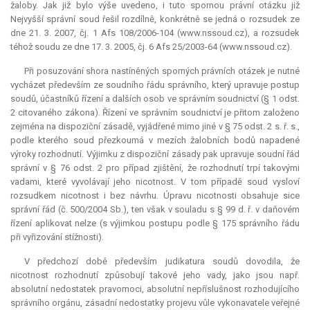
žaloby. Jak již bylo výše uvedeno, i tuto spornou právní otázku již
Nejvyšší správní soud řešil rozdílně, konkrétně se jedná o rozsudek ze
dne 21. 3. 2007, čj. 1 Afs 108/2006-104 (www.nssoud.cz), a rozsudek
téhož soudu ze dne 17. 3. 2005, čj. 6 Afs 25/2003-64 (www.nssoud.cz).
Při posuzování shora nastíněných sporných právních otázek je nutné
vycházet především ze soudního řádu správního, který upravuje postup
soudů, účastníků řízení a dalších osob ve správním soudnictví (§ 1 odst.
2 citovaného zákona). Řízení ve správním soudnictví je přitom založeno
zejména na dispoziční zásadě, vyjádřené mimo jiné v § 75 odst. 2 s. ř. s.,
podle kterého soud přezkoumá v mezích žalobních bodů napadené
výroky rozhodnutí. Výjimku z dispoziční zásady pak upravuje soudní řád
správní v § 76 odst. 2 pro případ zjištění, že rozhodnutí trpí takovými
vadami, které vyvolávají jeho nicotnost. V tom případě soud vysloví
rozsudkem nicotnost i bez návrhu. Úpravu nicotnosti obsahuje sice
správní řád (č. 500/2004 Sb.), ten však v souladu s § 99 d. ř. v daňovém
řízení aplikovat nelze (s výjimkou postupu podle § 175 správního řádu
při vyřizování stížnosti).
V předchozí době především
judikatura
soudů dovodila, že
nicotnost rozhodnutí způsobují takové jeho vady, jako jsou např.
absolutní nedostatek pravomoci, absolutní nepříslušnost rozhodujícího
správního orgánu, zásadní nedostatky projevu vůle vykonavatele veřejné