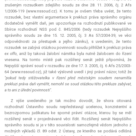
zrušeným rozsudkem zdejšího soudu ze dne 28. 11. 2006, čj. 2 Afs
1/2006-119 (www.nssoud.cz). K tomu je ovšem třeba uvést, že tento
rozsudek, bez vlastní argumentace k prekluzi práva správního orgánu
dodatečně vyměřit daň, jen upozorňuje na rozhodnutí publikované ve
Sbírce rozhodnutí NSS pod č. 845/2006 (tedy rozsudek Nejvyššího
správního soudu ze dne 15. 12. 2005, čj. 3 As 57/2004-39, ve věci
odpovědnosti za přestupek a jejího zániku), s uvedením, že tento
rozsudek se zabývá otázkou povinnosti soudu přihlížet k prekluzi práva
ex offo
, aniž by taková žalobní námitka byla nutně žalobcem do řízení
vnesena. Na tomto místě pak rozšířený senát ještě připomíná, že
Nejvyšší správní soud v rozsudku ze dne 17. 3. 2005, čj. 6 Afs 25/2003-
64 (www.nssoud.cz), již také výslovně uvedl i jiný právní názor, totiž že
"pokud tedy stěžovatelka v řízení před městským soudem nenamítla
prekluzi práva daň vyměřit, nemohl se soud otázkou této
prekluze
zabývat,
a to ani z úřední povinnosti".
Z výše uvedeného je tak možno dovodit, že shora citovaná
rozhodnutí Ústavního soudu nepředstavují ucelenou, konzistentní a
bezrozpornou judikaturu ke sporné právní otázce, kterou by se měl
rozšířený senát v projednávané věci řídit. Rozšířený senát Nejvyššího
správního soudu si je v této souvislosti samozřejmě vědom jednoho z
možných výkladů čl. 89 odst. 2 Ústavy, ze kterého se podává odlišná