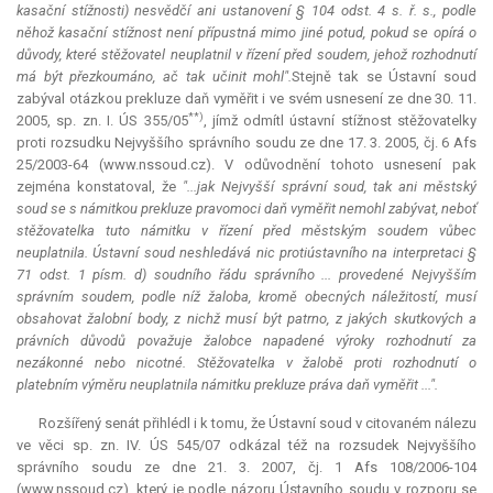
kasační stížnosti) nesvědčí ani ustanovení § 104 odst. 4 s. ř. s., podle
něhož kasační stížnost není přípustná mimo jiné potud, pokud se opírá o
důvody, které stěžovatel neuplatnil v řízení před soudem, jehož rozhodnutí
má být přezkoumáno, ač tak učinit mohl".
Stejně tak se Ústavní soud
zabýval otázkou
prekluze
daň vyměřit i ve svém usnesení ze dne 30. 11.
**)
2005, sp. zn. I. ÚS 355/05
, jímž odmítl ústavní stížnost stěžovatelky
proti rozsudku Nejvyššího správního soudu ze dne 17. 3. 2005, čj. 6 Afs
25/2003-64 (www.nssoud.cz). V odůvodnění tohoto usnesení pak
zejména konstatoval, že
"...jak Nejvyšší správní soud, tak ani městský
soud se s námitkou
prekluze
pravomoci daň vyměřit nemohl zabývat, neboť
stěžovatelka tuto námitku v řízení před městským soudem vůbec
neuplatnila. Ústavní soud neshledává nic protiústavního na interpretaci §
71 odst. 1 písm. d) soudního řádu správního ... provedené Nejvyšším
správním soudem, podle níž žaloba, kromě obecných náležitostí, musí
obsahovat žalobní body, z nichž musí být patrno, z jakých skutkových a
právních důvodů považuje žalobce napadené výroky rozhodnutí za
nezákonné nebo nicotné. Stěžovatelka v žalobě proti rozhodnutí o
platebním výměru neuplatnila námitku
prekluze
práva daň vyměřit ...".
Rozšířený senát přihlédl i k tomu, že Ústavní soud v citovaném nálezu
ve věci sp. zn. IV. ÚS 545/07 odkázal též na rozsudek Nejvyššího
správního soudu ze dne 21. 3. 2007, čj. 1 Afs 108/2006-104
(www.nssoud.cz), který je podle názoru Ústavního soudu v rozporu se