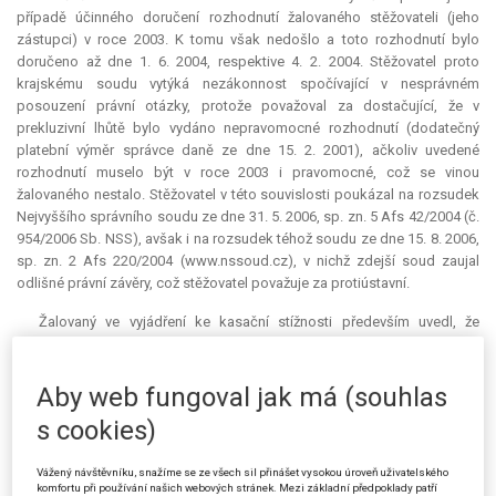
případě účinného doručení rozhodnutí žalovaného stěžovateli (jeho
zástupci) v roce 2003. K tomu však nedošlo a toto rozhodnutí bylo
doručeno až dne 1. 6. 2004, respektive 4. 2. 2004. Stěžovatel proto
krajskému soudu vytýká nezákonnost spočívající v nesprávném
posouzení právní otázky, protože považoval za dostačující, že v
prekluzivní lhůtě bylo vydáno nepravomocné rozhodnutí (dodatečný
platební výměr správce daně ze dne 15. 2. 2001), ačkoliv uvedené
rozhodnutí muselo být v roce 2003 i pravomocné, což se vinou
žalovaného nestalo. Stěžovatel v této souvislosti poukázal na rozsudek
Nejvyššího správního soudu ze dne 31. 5. 2006, sp. zn. 5 Afs 42/2004 (č.
954/2006 Sb. NSS), avšak i na rozsudek téhož soudu ze dne 15. 8. 2006,
sp. zn. 2 Afs 220/2004 (www.nssoud.cz), v nichž zdejší soud zaujal
odlišné právní závěry, což stěžovatel považuje za protiústavní.
Žalovaný ve vyjádření ke kasační stížnosti především uvedl, že
stěžovatel v ní namítá nové skutečnosti, které však neuplatnil v řízení
před soudem, jehož rozhodnutí má být přezkoumáno, ač tak učinit mohl;
kasační stížnost je tedy nepřípustná a měla by být odmítnuta. Přes tento
Aby web fungoval jak má (souhlas
svůj názor považoval žalovaný za nezbytné připomenout, že daňový řád
s cookies)
nestanoví lhůtu, ve které musí být rozhodnutí správce daně jeho
adresátovi po datu jeho podpisu pověřeným pracovníkem správce daně
Vážený návštěvníku, snažíme se ze všech sil přinášet vysokou úroveň uživatelského
doručeno, případně vypraveno. Nezanikne-li v této době právo správce
komfortu při používání našich webových stránek. Mezi základní předpoklady patří