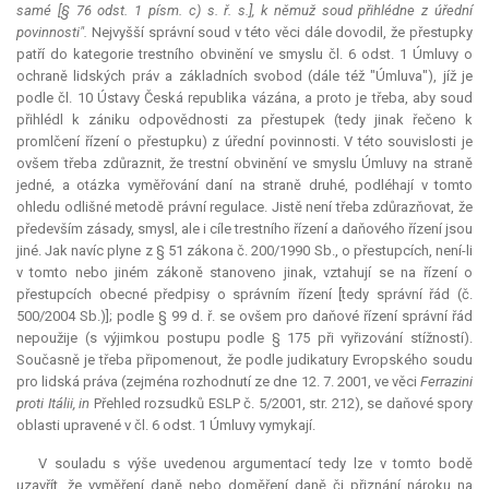
samé [§ 76 odst. 1 písm. c) s. ř. s.], k němuž soud přihlédne z úřední
povinnosti".
Nejvyšší správní soud v této věci dále dovodil, že přestupky
patří do kategorie trestního obvinění ve smyslu čl. 6 odst. 1 Úmluvy o
ochraně lidských práv a základních svobod (dále též "Úmluva"), jíž je
podle čl. 10 Ústavy Česká republika vázána, a proto je třeba, aby soud
přihlédl k zániku odpovědnosti za přestupek (tedy jinak řečeno k
promlčení řízení o přestupku) z úřední povinnosti. V této souvislosti je
ovšem třeba zdůraznit, že trestní obvinění ve smyslu Úmluvy na straně
jedné, a otázka vyměřování daní na straně druhé, podléhají v tomto
ohledu odlišné metodě právní regulace. Jistě není třeba zdůrazňovat, že
především zásady, smysl, ale i cíle trestního řízení a daňového řízení jsou
jiné. Jak navíc plyne z § 51 zákona č. 200/1990 Sb., o přestupcích, není-li
v tomto nebo jiném zákoně stanoveno jinak, vztahují se na řízení o
přestupcích obecné předpisy o správním řízení [tedy správní řád (č.
500/2004 Sb.)]; podle § 99 d. ř. se ovšem pro daňové řízení správní řád
nepoužije (s výjimkou postupu podle § 175 při vyřizování stížností).
Současně je třeba připomenout, že podle judikatury Evropského soudu
pro lidská práva (zejména rozhodnutí ze dne 12. 7. 2001, ve věci
Ferrazini
proti Itálii, in
Přehled rozsudků ESLP č. 5/2001, str. 212), se daňové spory
oblasti upravené v čl. 6 odst. 1 Úmluvy vymykají.
V souladu s výše uvedenou argumentací tedy lze v tomto bodě
uzavřít, že vyměření daně nebo doměření daně či přiznání nároku na