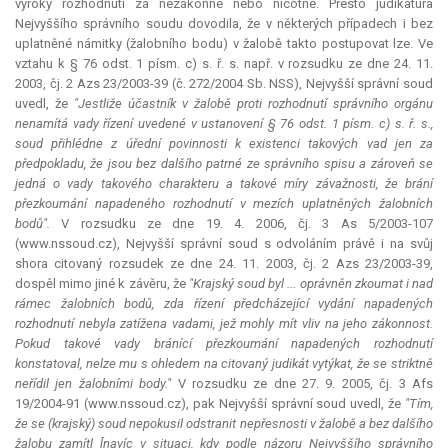
výroky rozhodnutí za nezákonné nebo nicotné. Přesto
judikatura
Nejvyššího správního soudu dovodila, že v některých případech i bez
uplatněné námitky (žalobního bodu) v žalobě takto postupovat lze. Ve
vztahu k § 76 odst. 1 písm. c) s. ř. s. např. v rozsudku ze dne 24. 11.
2003, čj. 2 Azs 23/2003-39 (č. 272/2004 Sb. NSS), Nejvyšší správní soud
uvedl, že
"Jestliže účastník v žalobě proti rozhodnutí správního orgánu
nenamítá vady řízení uvedené v ustanovení § 76 odst. 1 písm. c) s. ř. s.,
soud přihlédne z úřední povinnosti k existenci takových vad jen za
předpokladu, že jsou bez dalšího patrné ze správního spisu a zároveň se
jedná o vady takového charakteru a takové míry závažnosti, že brání
přezkoumání napadeného rozhodnutí v mezích uplatněných žalobních
bodů".
V rozsudku ze dne 19. 4. 2006, čj. 3 As 5/2003-107
(www.nssoud.cz), Nejvyšší správní soud s odvoláním právě i na svůj
shora citovaný rozsudek ze dne 24. 11. 2003, čj. 2 Azs 23/2003-39,
dospěl mimo jiné k závěru, že
"Krajský soud byl ... oprávněn zkoumat i nad
rámec žalobních bodů, zda řízení předcházející vydání napadených
rozhodnutí nebyla zatížena vadami, jež mohly mít vliv na jeho zákonnost.
Pokud takové vady bránící přezkoumání napadených rozhodnutí
konstatoval, nelze mu s ohledem na citovaný
judikát
vytýkat, že se striktně
neřídil jen žalobními body."
V rozsudku ze dne 27. 9. 2005, čj. 3 Afs
19/2004-91 (www.nssoud.cz), pak Nejvyšší správní soud uvedl, že
"Tím,
že se (krajský) soud nepokusil odstranit nepřesnosti v žalobě a bez dalšího
žalobu zamítl [navíc v situaci, kdy podle názoru Nejvyššího správního