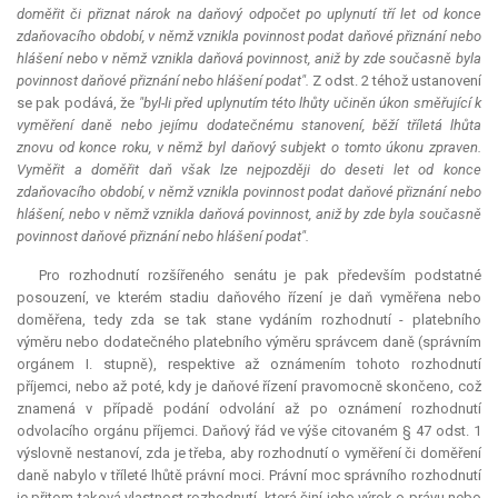
doměřit či přiznat nárok na daňový odpočet po uplynutí tří let od konce
zdaňovacího období, v němž vznikla povinnost podat daňové přiznání nebo
hlášení nebo v němž vznikla daňová povinnost, aniž by zde současně byla
povinnost daňové přiznání nebo hlášení podat".
Z odst. 2 téhož ustanovení
se pak podává, že
"byl-li před uplynutím této lhůty učiněn úkon směřující k
vyměření daně nebo jejímu dodatečnému stanovení, běží tříletá lhůta
znovu od konce roku, v němž byl daňový subjekt o tomto úkonu zpraven.
Vyměřit a doměřit daň však lze nejpozději do deseti let od konce
zdaňovacího období, v němž vznikla povinnost podat daňové přiznání nebo
hlášení, nebo v němž vznikla daňová povinnost, aniž by zde byla současně
povinnost daňové přiznání nebo hlášení podat".
Pro rozhodnutí rozšířeného senátu je pak především podstatné
posouzení, ve kterém stadiu daňového řízení je daň vyměřena nebo
doměřena, tedy zda se tak stane vydáním rozhodnutí - platebního
výměru nebo dodatečného platebního výměru správcem daně (správním
orgánem I. stupně), respektive až oznámením tohoto rozhodnutí
příjemci, nebo až poté, kdy je daňové řízení pravomocně skončeno, což
znamená v případě podání odvolání až po oznámení rozhodnutí
odvolacího orgánu příjemci. Daňový řád ve výše citovaném § 47 odst. 1
výslovně nestanoví, zda je třeba, aby rozhodnutí o vyměření či doměření
daně nabylo v tříleté lhůtě právní moci. Právní moc správního rozhodnutí
je přitom taková vlastnost rozhodnutí, která činí jeho výrok o právu nebo