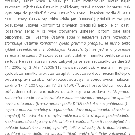
rozšířený senát, který je však při svém rozhodování vázán nejen
zákonem, nýbrž také ústavním pořádkem; právě v tomto kontextu pak
vystupuje do popředí funkce Ústavního soudu, kterému podle čl. 83 a
násl. Ústavy České republiky (dále jen "Ústava") přísluší mimo jiné
posuzovat ústavní konformitu právních předpisů nebo jejich částí.
Rozšířený senát v již výše citovaném usnesení přitom dále také
připomněl, že
"...jestliže Ústavní soud v některém svém rozhodnutí
zformuluje ústavně konformní výklad právního předpisu, je nutno tento
výklad respektovat i v obdobných kauzách, byť se jedná o procesně
samostatná řízení".
Otázkou včasnosti uplatnění námitky
prekluze
práva
se totiž Nejvyšší správní soud zabýval již ve svém rozsudku ze dne 28.
11. 2006, čj. 2 Afs 1/2006-119 (www.nssoud.cz), v němž mimo jiné
vyslovil, že námitku
prekluze
lze uplatnit pouze ve dvouměsíční lhůtě pro
podání správní žaloby. Tento rozsudek zdejšího soudu ovšem nálezem
*)
ze dne 17. 7. 2007, sp. zn. IV. ÚS 545/07
, zrušil právě Ústavní soud. Z
odůvodnění citovaného nálezu se pak zejména podává, že
"Argument
kasačního soudu, že stěžovatelé v kasační stížnosti nepřípustně uplatnili
nové ‚skutečnosti' (k nimž nemohl podle § 109 odst. 4 s. ř. s. přihlédnout) ...
nejenže není zaměnitelný s argumentem dříve neuplatněného ‚důvodu' ve
smyslu § 104 odst. 4 s. ř. s., nýbrž může mít místo až teprve po důsledném
zhodnocení důvodu, který stěžovatelé v kasační stížnosti nepochybně (i z
pohledu kasačního soudu) uplatnili, totiž z důvodu, že k dodatečnému
vyměření daně došlo po uplynutí tříleté prekluzivní lhůty zakotvené v