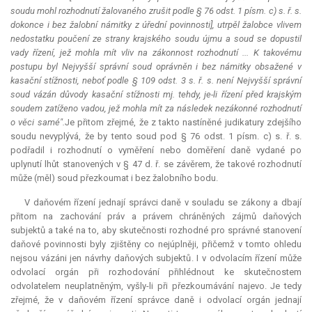
soudu mohl rozhodnutí žalovaného zrušit podle § 76 odst. 1 písm. c) s. ř. s.
dokonce i bez žalobní námitky z úřední povinnosti], utrpěl žalobce vlivem
nedostatku poučení ze strany krajského soudu újmu a soud se dopustil
vady řízení, jež mohla mít vliv na zákonnost rozhodnutí ... K takovému
postupu byl Nejvyšší správní soud oprávněn i bez námitky obsažené v
kasační stížnosti, neboť podle § 109 odst. 3 s. ř. s. není Nejvyšší správní
soud vázán důvody kasační stížnosti mj. tehdy, je-li řízení před krajským
soudem zatíženo vadou, jež mohla mít za následek nezákonné rozhodnutí
o věci samé".
Je přitom zřejmé, že z takto nastíněné judikatury zdejšího
soudu nevyplývá, že by tento soud pod § 76 odst. 1 písm. c) s. ř. s.
podřadil i rozhodnutí o vyměření nebo doměření daně vydané po
uplynutí lhůt stanovených v § 47 d. ř. se závěrem, že takové rozhodnutí
může (měl) soud přezkoumat i bez žalobního bodu.
V daňovém řízení jednají správci daně v souladu se zákony a dbají
přitom na zachování práv a právem chráněných zájmů daňových
subjektů a také na to, aby skutečnosti rozhodné pro správné stanovení
daňové povinnosti byly zjištěny co nejúplněji, přičemž v tomto ohledu
nejsou vázáni jen návrhy daňových subjektů. I v odvolacím řízení může
odvolací orgán při rozhodování přihlédnout ke skutečnostem
odvolatelem neuplatněným, vyšly-li při přezkoumávání najevo. Je tedy
zřejmé, že v daňovém řízení správce daně i odvolací orgán jednají