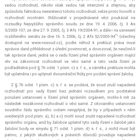
vadou rozhodnutí, nikoliv však vadou tak intenzivní a zřejmou, aby
způsobila faktickou neexistenci tohoto rozhodnutí; nelze proto hovořit o
rozhodnutí nicotném. Stěžovatel v projednávané věci poukázal na
rozsudky Nejvyššího správního soudu ze dne 19. 4. 2006, čj. 3 As
5/2003-107, ze dne 27. 9. 2005, čj. 3 Afs 19/2004-91, a dále i na usnesení
*)
rozšířeného senátu ze dne 16. 5. 2006, čj. 2 Afs 52/2005-94
(všechny
dostupné na www.nssoud.cz), podle něhož k prekluzi práva musí
správce daně přihlédnout z úřední povinnosti, a dovozoval, že neučinil-li
tak správce daně, jedná se o vadu řízení před správním orgánem mající
vliv na zákonnost rozhodnutí ve věci samé a tato vada řízení je
podřaditelná pod § 76 odst. 1 písm. c) s. ř. s., a námitka
prekluze
mohla
být uplatněna i po uplynutí dvouměsíční lhůty pro podání správní žaloby.
Z § 76 odst. 1 písm. c) s. ř. s. se podává, že soud zruší napadené
rozhodnutí pro vady řízení bez jednání rozsudkem pro podstatné
porušení ustanovení o řízení před správním orgánem, mohlo-li mít za
následek nezákonné rozhodnutí o věci samé. Z citovaného ustanovení
soudního řádu správního ovšem nevyplývá, že by v případech v něm
uvedených pod písm. a), b) a c) mohl soud zrušit napadené rozhodnutí
správního orgánu, aniž by žalobce uplatnil tyto vady řízení v žalobě jako
žalobní body ve smyslu § 71 odst. 1 písm. d) s. ř. s., z nichž musí být
patrno, z jakých skutkových a právních důvodů považuje napadené