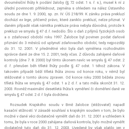
dvouměsíční lhůty k podání žaloby (§ 72 odst. 1 s. ř. s.), musel k ní z
úřední povinnosti přihlédnout, zejména s ohledem na nález Ústavního
soudu ze dne 1. 9. 2000, sp. zn. IV. ÚS 218/99. K zániku práva prekluzí
dochází
ex lege
, přičemž právo, které zaniklo prekluzí, nelze přiznat. V
daném případě však námitka
prekluze
práva nebyla důvodná, protože k
prekluzi ve smyslu § 47 d. ř. nedošlo. Šlo o daň z příjmů fyzických osob
a o zdaňovací období roku 1997. Žalobce byl povinen podat daňové
přiznání do 3 měsíců od uplynutí zdaňovacího období, tedy nejpozději
do 31. 12. 2001. V předmětné věci byla daň vyměřena rozhodnutím
správce daně ze dne 15. 2. 2001, tedy včas. Z důvodu zahájené daňové
kontroly (dne 7. 8. 2000) byl tímto úkonem navíc ve smyslu § 47 odst. 2
d. ř. přerušen běh tříleté lhůty podle § 47 odst. 1 téhož zákona. V
takovém případě běží tříletá lhůta znovu od konce roku, v němž byl
stěžovatel o tomto úkonu zpraven. Od konce roku 2000 běžela znovu
tříletá lhůta ve smyslu § 47 odst. 1 a 2 d. ř. a tato měla skončit 31. 12.
2003. Rovněž maximální desetiletá lhůta k vyměření či doměření daně ve
smyslu § 47 odst. 2 d. ř. byla dodržena.
Rozsudek Krajského soudu v Brně žalobce (stěžovatel) napadl
kasační stížností. V zásadě souhlasí s krajským soudem v tom, že bylo
možné v dané věci dodatečně vyměřit daň do 31. 12. 2001 a vzhledem k
tomu, že byla v roce 2000 zahájena daňová kontrola, bylo možné vyměřit
dodatečně tuto daň do 31. 12. 2003. Uvedené by však platilo jen v