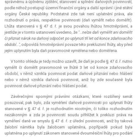
správnému a úplnému zjištění, stanovení a splnění daňových povinností,
podle něhož postupují územní finanční orgány a další správní i jiné státní
orgány České republiky. Podstatné zde tak není uplatnění práva, ale
rozhodnutí o právu, respektive povinnosti (daň vyměřit nebo doměřit).
Lhůta stanovená v § 47 d. ř. je svou povahou lhůtou hmotněprávní, a
jestliže je v tomto ustanovení uvedeno, že
"...nelze daň vyměřit ani doměřit
či přiznat nárok na daňový odpočet po uplynutí tří let od konce zdaňovacího
období...",
odpovídá hmotněprávní povaze této prekluzivní lhůty, aby před
jejím uplynutím byla daň pravomocně vyměřena nebo doměřena.
V tomto ohledu je tedy možno uzavřít, že daň je podle § 47 d. ř. nutno
vyměřit či doměřit pravomocně ve lhůtě 3 let od konce zdaňovacího
období, v němž vznikla povinnost podat daňové přiznání nebo hlášení
nebo v němž vznikla daňová povinnost, aniž by zde současně byla
povinnost daňové přiznání nebo hlášení podat.
Závěrečnými spornými právními otázkami, které rozšířený senát
posuzoval, pak bylo, zda vyměření daňové povinnosti po uplynutí lhůty
stanovené v § 47 d. ř. je rozhodnutím nicotným, či toliko rozhodnutím
nezákonným a zda je povinností soudu přihlížet k prekluzi práva na
vyměření daně ve smyslu § 47 d. ř. z úřední povinnosti, aniž by taková
žalobní námitka byla žalobcem uplatněna, popřípadě pokud byla
uplatněna po uplynutí zákonem stanovené dvouměsíční lhůty pro podání