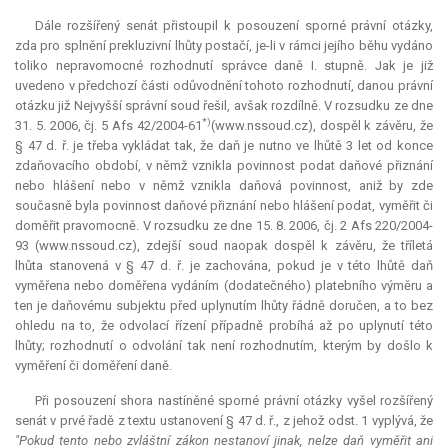
Dále rozšířený senát přistoupil k posouzení sporné právní otázky,
zda pro splnění prekluzivní lhůty postačí, je-li v rámci jejího běhu vydáno
toliko nepravomocné rozhodnutí správce daně I. stupně. Jak je již
uvedeno v předchozí části odůvodnění tohoto rozhodnutí, danou právní
otázku již Nejvyšší správní soud řešil, avšak rozdílně. V rozsudku ze dne
*)
31. 5. 2006, čj. 5 Afs 42/2004-61
(www.nssoud.cz), dospěl k závěru, že
§ 47 d. ř. je třeba vykládat tak, že daň je nutno ve lhůtě 3 let od konce
zdaňovacího období, v němž vznikla povinnost podat daňové přiznání
nebo hlášení nebo v němž vznikla daňová povinnost, aniž by zde
současně byla povinnost daňové přiznání nebo hlášení podat, vyměřit či
doměřit pravomocně. V rozsudku ze dne 15. 8. 2006, čj. 2 Afs 220/2004-
93 (www.nssoud.cz), zdejší soud naopak dospěl k závěru, že tříletá
lhůta stanovená v § 47 d. ř. je zachována, pokud je v této lhůtě daň
vyměřena nebo doměřena vydáním (dodatečného) platebního výměru a
ten je daňovému subjektu před uplynutím lhůty řádně doručen, a to bez
ohledu na to, že odvolací řízení případně probíhá až po uplynutí této
lhůty; rozhodnutí o odvolání tak není rozhodnutím, kterým by došlo k
vyměření či doměření daně.
Při posouzení shora nastíněné sporné právní otázky vyšel rozšířený
senát v prvé řadě z textu ustanovení § 47 d. ř., z jehož odst. 1 vyplývá, že
"Pokud tento nebo zvláštní zákon nestanoví jinak, nelze daň vyměřit ani