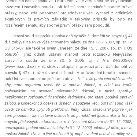
uvedeného nálezu aplikovat i v projednávané věci, a řídit se tedy právním
názorem Ústavního soudu i při řešení shora nastíněné sporné právní
otázky, nebo zda posouzení projednávané věci vychází z odlišných
skutkových či právních základů; v takovém případě by bylo na
rozšířeném senátu, aby sporné právní otázky sám posoudil.
Ústavní soud se prekluzí práva daň vyměřit či doměřit ve smyslu § 47
d. ř. zabýval nejen ve výše citovaném nálezu ze dne 17. 7. 2007, sp. zn. IV.
ÚS 545/07, ale také ve svém usnesení ze dne 15. 5. 2007, sp. zn. I. ÚS
*)
668/06
, jímž odmítl ústavní stížnost proti rozsudku Nejvyššího
správního soudu ze dne 30. 6. 2006, čj. 7 Afs 84/2005-68
(www.nssoud.cz), v níž stěžovatel uplatnil prekluzi práva daň doměřit ve
smyslu § 47 d. ř. až v ústavní stížnosti. V odůvodnění tohoto usnesení
pak Ústavní soud mimo jiné konstatoval, že
"...bylo proto věcí stěžovatele,
aby tento argument uvedl již ve správní žalobě, a vyšel tak vstříc
požadavkům na uvedení relevantních důvodů, v nichž spatřuje
nezákonnost rozhodnutí finančního ředitelství, pro které podává správní
žalobu, a koneckonců očekává úspěch v souzené věci. Ústavní soud však
uvádí, že námitku uplynutí prekluzivní lhůty vznáší stěžovatel poprvé - jak
sám připouští - až v ústavní stížnosti, ač ji mohl/měl [poznámka: a to i ve
smyslu příslušných ustanovení o. s. ř. (ve znění účinném do 31. 12. 2002)
upravujících podání správní žaloby do 31. 12. 2002] uplatnit již dříve, a to ve
správní žalobě. Úvaze o jiné možnosti (tj. např. uvedení takové námitky až v