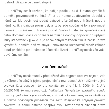
rozhodnutí správce daně I. stupně.
Rozšířený senát rozhodl, že daň je podle § 47 d. ř. nutno vyměřit či
doměřit pravomocně ve lhůtě tří let od konce zdaňovacího období, v
němž vznikla povinnost podat daňové přiznání nebo hlášení, nebo v
němž vznikla daňová povinnost, aniž by zde současně byla povinnost
daňové přiznání nebo hlášení podat. Vyslovil dále, že vyměření daně
nebo doměření daně či přiznání nároku na daňový odpočet po uplynutí
lhůty stanovené v § 47 d. ř. je nezákonným rozhodnutím. K zániku práva
vyměřit či doměřit daň ve smyslu citovaného ustanovení téhož zákona
soud přihlédne jen k námitce účastníka řízení. Rozšířený senát věc vrátil
devátému senátu.
Z ODŮVODNĚNÍ:
Rozšířený senát musel v předložené věci nejprve postavit najisto, zda
je vůbec příslušný k jejímu projednání a rozhodnutí. Jak totiž mimo jiné
vyplývá již z usnesení tohoto senátu ze dne 11. 1. 2006, čj. 2 Afs
66/2004-53 (www.nssoud.cz),
"
judikatura
Nejvyššího správního soudu
musí být jednotná a předvídatelná, což prakticky znamená, že ve skutkově
a právně obdobných případech má soud dospívat ke stejným právním
závěrům".
K tomu ostatně přispívá svojí rozhodovací činností právě