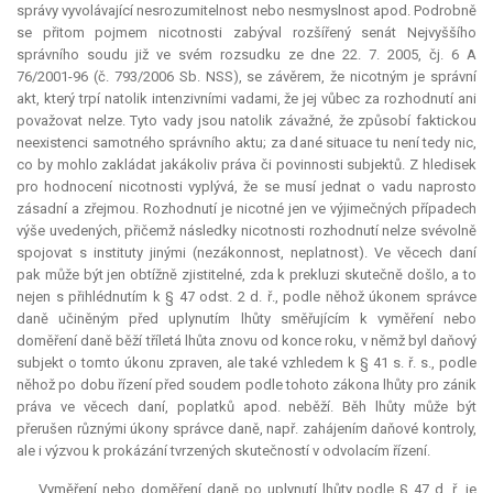
správy vyvolávající nesrozumitelnost nebo nesmyslnost apod. Podrobně
se přitom pojmem nicotnosti zabýval rozšířený senát Nejvyššího
správního soudu již ve svém rozsudku ze dne 22. 7. 2005, čj. 6 A
76/2001-96 (č. 793/2006 Sb. NSS), se závěrem, že nicotným je správní
akt, který trpí natolik intenzivními vadami, že jej vůbec za rozhodnutí ani
považovat nelze. Tyto vady jsou natolik závažné, že způsobí faktickou
neexistenci samotného správního aktu; za dané situace tu není tedy nic,
co by mohlo zakládat jakákoliv práva či povinnosti subjektů. Z hledisek
pro hodnocení nicotnosti vyplývá, že se musí jednat o vadu naprosto
zásadní a zřejmou. Rozhodnutí je nicotné jen ve výjimečných případech
výše uvedených, přičemž následky nicotnosti rozhodnutí nelze svévolně
spojovat s instituty jinými (nezákonnost, neplatnost). Ve věcech daní
pak může být jen obtížně zjistitelné, zda k prekluzi skutečně došlo, a to
nejen s přihlédnutím k § 47 odst. 2 d. ř., podle něhož úkonem správce
daně učiněným před uplynutím lhůty směřujícím k vyměření nebo
doměření daně běží tříletá lhůta znovu od konce roku, v němž byl daňový
subjekt o tomto úkonu zpraven, ale také vzhledem k § 41 s. ř. s., podle
něhož po dobu řízení před soudem podle tohoto zákona lhůty pro zánik
práva ve věcech daní, poplatků apod. neběží. Běh lhůty může být
přerušen různými úkony správce daně, např. zahájením daňové kontroly,
ale i výzvou k prokázání tvrzených skutečností v odvolacím řízení.
Vyměření nebo doměření daně po uplynutí lhůty podle § 47 d. ř. je