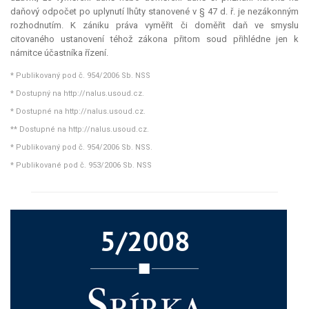
daňový odpočet po uplynutí lhůty stanovené v § 47 d. ř. je nezákonným
rozhodnutím. K zániku práva vyměřit či doměřit daň ve smyslu
citovaného ustanovení téhož zákona přitom soud přihlédne jen k
námitce účastníka řízení.
* Publikovaný pod č. 954/2006 Sb. NSS
* Dostupný na http://nalus.usoud.cz.
* Dostupné na http://nalus.usoud.cz.
** Dostupné na http://nalus.usoud.cz.
* Publikovaný pod č. 954/2006 Sb. NSS.
* Publikované pod č. 953/2006 Sb. NSS