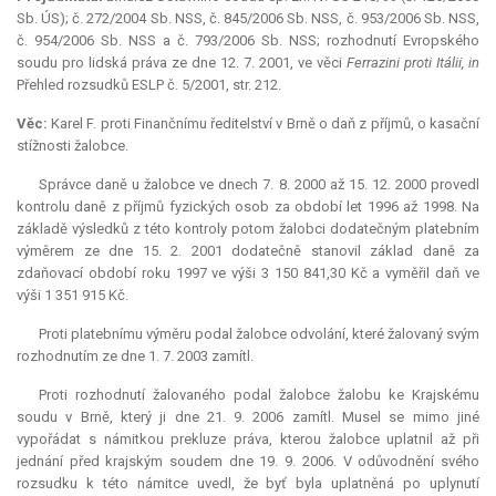
Sb. ÚS); č. 272/2004 Sb. NSS, č. 845/2006 Sb. NSS, č. 953/2006 Sb. NSS,
č. 954/2006 Sb. NSS a č. 793/2006 Sb. NSS; rozhodnutí Evropského
soudu pro lidská práva ze dne 12. 7. 2001, ve věci
Ferrazini proti Itálii, in
Přehled rozsudků ESLP č. 5/2001, str. 212.
Věc:
Karel F. proti Finančnímu ředitelství v Brně o daň z příjmů, o kasační
stížnosti žalobce.
Správce daně u žalobce ve dnech 7. 8. 2000 až 15. 12. 2000 provedl
kontrolu daně z příjmů fyzických osob za období let 1996 až 1998. Na
základě výsledků z této kontroly potom žalobci dodatečným platebním
výměrem ze dne 15. 2. 2001 dodatečně stanovil základ daně za
zdaňovací období roku 1997 ve výši 3 150 841,30 Kč a vyměřil daň ve
výši 1 351 915 Kč.
Proti platebnímu výměru podal žalobce odvolání, které žalovaný svým
rozhodnutím ze dne 1. 7. 2003 zamítl.
Proti rozhodnutí žalovaného podal žalobce žalobu ke Krajskému
soudu v Brně, který ji dne 21. 9. 2006 zamítl. Musel se mimo jiné
vypořádat s námitkou
prekluze
práva, kterou žalobce uplatnil až při
jednání před krajským soudem dne 19. 9. 2006. V odůvodnění svého
rozsudku k této námitce uvedl, že byť byla uplatněná po uplynutí