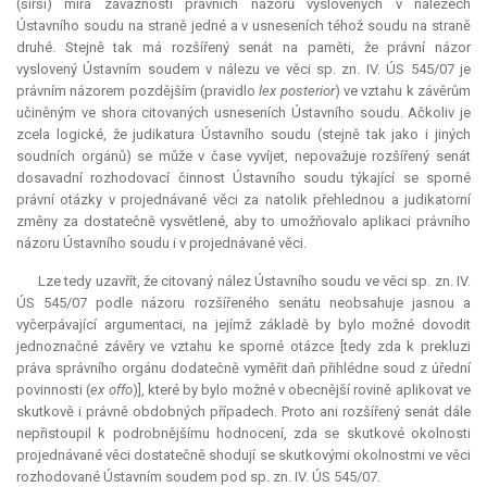
(širší) míra závaznosti právních názorů vyslovených v nálezech
Ústavního soudu na straně jedné a v usneseních téhož soudu na straně
druhé. Stejně tak má rozšířený senát na paměti, že právní názor
vyslovený Ústavním soudem v nálezu ve věci sp. zn. IV. ÚS 545/07 je
právním názorem pozdějším (pravidlo
lex
posterior
) ve vztahu k závěrům
učiněným ve shora citovaných usneseních Ústavního soudu. Ačkoliv je
zcela logické, že
judikatura
Ústavního soudu (stejně tak jako i jiných
soudních orgánů) se může v čase vyvíjet, nepovažuje rozšířený senát
dosavadní rozhodovací činnost Ústavního soudu týkající se sporné
právní otázky v projednávané věci za natolik přehlednou a judikatorní
změny za dostatečně vysvětlené, aby to umožňovalo aplikaci právního
názoru Ústavního soudu i v projednávané věci.
Lze tedy uzavřít, že citovaný nález Ústavního soudu ve věci sp. zn. IV.
ÚS 545/07 podle názoru rozšířeného senátu neobsahuje jasnou a
vyčerpávající argumentaci, na jejímž základě by bylo možné dovodit
jednoznačné závěry ve vztahu ke sporné otázce [tedy zda k prekluzi
práva správního orgánu dodatečně vyměřit daň přihlédne soud z úřední
povinnosti (
ex offo
)], které by bylo možné v obecnější rovině aplikovat ve
skutkově i právně obdobných případech. Proto ani rozšířený senát dále
nepřistoupil k podrobnějšímu hodnocení, zda se skutkové okolnosti
projednávané věci dostatečně shodují se skutkovými okolnostmi ve věci
rozhodované Ústavním soudem pod sp. zn. IV. ÚS 545/07.