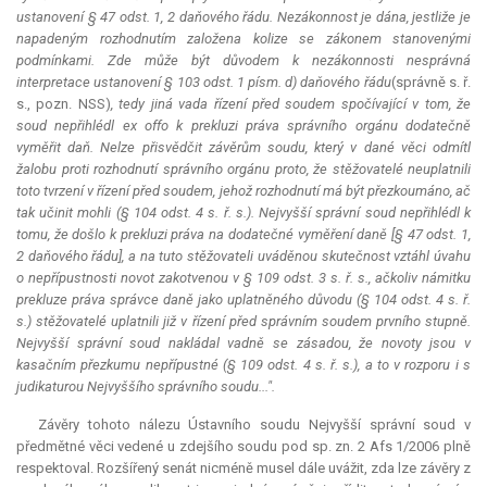
ustanovení § 47 odst. 1, 2 daňového řádu. Nezákonnost je dána, jestliže je
napadeným rozhodnutím založena
kolize
se zákonem stanovenými
podmínkami. Zde může být důvodem k nezákonnosti nesprávná
interpretace
ustanovení § 103 odst. 1 písm. d) daňového řádu
(správně s. ř.
s., pozn. NSS)
, tedy jiná vada řízení před soudem spočívající v tom, že
soud nepřihlédl
ex offo
k prekluzi práva správního orgánu dodatečně
vyměřit daň. Nelze přisvědčit závěrům soudu, který v dané věci odmítl
žalobu proti rozhodnutí správního orgánu proto, že stěžovatelé neuplatnili
toto tvrzení v řízení před soudem, jehož rozhodnutí má být přezkoumáno, ač
tak učinit mohli (§ 104 odst. 4 s. ř. s.). Nejvyšší správní soud nepřihlédl k
tomu, že došlo k prekluzi práva na dodatečné vyměření daně [§ 47 odst. 1,
2 daňového řádu], a na tuto stěžovateli uváděnou skutečnost vztáhl úvahu
o nepřípustnosti novot zakotvenou v § 109 odst. 3 s. ř. s., ačkoliv námitku
prekluze
práva správce daně jako uplatněného důvodu (§ 104 odst. 4 s. ř.
s.) stěžovatelé uplatnili již v řízení před správním soudem prvního stupně.
Nejvyšší správní soud nakládal vadně se zásadou, že novoty jsou v
kasačním přezkumu nepřípustné (§ 109 odst. 4 s. ř. s.), a to v rozporu i s
judikaturou Nejvyššího správního soudu...".
Závěry tohoto nálezu Ústavního soudu Nejvyšší správní soud v
předmětné věci vedené u zdejšího soudu pod sp. zn. 2 Afs 1/2006 plně
respektoval. Rozšířený senát nicméně musel dále uvážit, zda lze závěry z