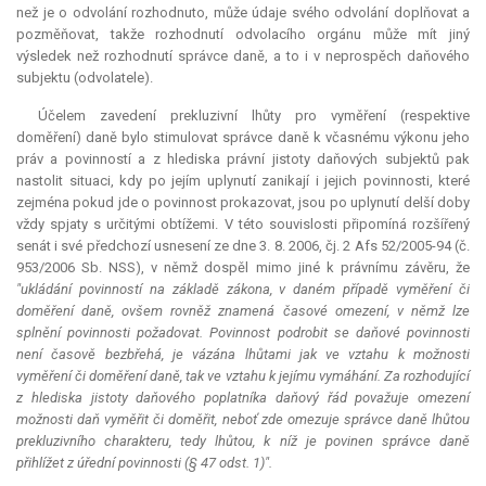
než je o odvolání rozhodnuto, může údaje svého odvolání doplňovat a
pozměňovat, takže rozhodnutí odvolacího orgánu může mít jiný
výsledek než rozhodnutí správce daně, a to i v neprospěch daňového
subjektu (odvolatele).
Účelem zavedení prekluzivní lhůty pro vyměření (respektive
doměření) daně bylo stimulovat správce daně k včasnému výkonu jeho
práv a povinností a z hlediska právní jistoty daňových subjektů pak
nastolit situaci, kdy po jejím uplynutí zanikají i jejich povinnosti, které
zejména pokud jde o povinnost prokazovat, jsou po uplynutí delší doby
vždy spjaty s určitými obtížemi. V této souvislosti připomíná rozšířený
senát i své předchozí usnesení ze dne 3. 8. 2006, čj. 2 Afs 52/2005-94 (č.
953/2006 Sb. NSS), v němž dospěl mimo jiné k právnímu závěru, že
"ukládání povinností na základě zákona, v daném případě vyměření či
doměření daně, ovšem rovněž znamená časové omezení, v němž lze
splnění povinnosti požadovat. Povinnost podrobit se daňové povinnosti
není časově bezbřehá, je vázána lhůtami jak ve vztahu k možnosti
vyměření či doměření daně, tak ve vztahu k jejímu vymáhání. Za rozhodující
z hlediska jistoty daňového poplatníka daňový řád považuje omezení
možnosti daň vyměřit či doměřit, neboť zde omezuje správce daně lhůtou
prekluzivního charakteru, tedy lhůtou, k níž je povinen správce daně
přihlížet z úřední povinnosti (§ 47 odst. 1)".