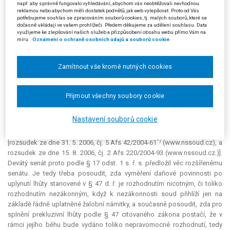
daně např. daň vyměřit, nespojuje zákon s takovou případnou prodlevou
např. aby správně fungovalo vyhledávání, abychom vás neobtěžovali nevhodnou
obecně žádné právní následky.
reklamou nebo abychom měli dostatek podnětů, jak web vylepšovat. Proto od Vás
potřebujeme souhlas se zpracováním souborů cookies, tj. malých souborů, které se
dočasně ukládají ve vašem prohlížeči. Předem děkujeme za udělení souhlasu. Data
Při předběžné poradě v dané věci dospěl devátý senát Nejvyššího
využijeme ke zlepšování našich služeb a přizpůsobení obsahu webu přímo Vám na
správního soudu, jemuž byla věc v souladu s rozvrhem práce přidělena,
míru.
Oznámení o ochraně osobních údajů a souborů cookie
k právnímu názoru, který je odlišný od právního názoru již zdejším
soudem vysloveného v rozsudku ze dne 21. 3. 2007, čj. 1 Afs 108/2006-
Zamítnout vše kromě nutných cookies
104 (www.nssoud.cz). První senát Nejvyššího správního soudu v
uvedeném rozsudku totiž zaujal názor, dle kterého je soud k prekluzi
práva vyměřit daň povinen přihlížet
ex offo
. Devátý senát dále při
Přijmout všechny soubory cookie
rozhodování o kasační stížnosti v této věci musí řešit otázku, zda pro
splnění prekluzivní lhůty postačí, je-li v rámci jejího běhu vydáno toliko
Nastavení souborů cookie
nepravomocné rozhodnutí, tedy rozhodnutí správce daně I. stupně.
Nejvyšší správní soud shodnou právní otázku již řešil, avšak rozdílně
*)
[rozsudek ze dne 31. 5. 2006, čj. 5 Afs 42/2004-61
(www.nssoud.cz), a
rozsudek ze dne 15. 8. 2006, čj. 2 Afs 220/2004-93 (www.nssoud.cz.)].
Devátý senát proto podle § 17 odst. 1 s. ř. s. předložil věc rozšířenému
senátu. Je tedy třeba posoudit, zda vyměření daňové povinnosti po
uplynutí lhůty stanovené v § 47 d. ř. je rozhodnutím nicotným, či toliko
rozhodnutím nezákonným, když k nezákonnosti soud přihlíží jen na
základě řádně uplatněné žalobní námitky, a současně posoudit, zda pro
splnění prekluzivní lhůty podle § 47 citovaného zákona postačí, že v
rámci jejího běhu bude vydáno toliko nepravomocné rozhodnutí, tedy