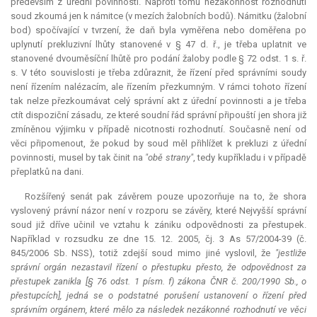
především z úřední povinnosti. Naproti tomu nezákonnost rozhodnutí
soud zkoumá jen k námitce (v mezích žalobních bodů). Námitku (žalobní
bod) spočívající v tvrzení, že daň byla vyměřena nebo doměřena po
uplynutí prekluzivní lhůty stanovené v § 47 d. ř., je třeba uplatnit ve
stanovené dvouměsíční lhůtě pro podání žaloby podle § 72 odst. 1 s. ř.
s. V této souvislosti je třeba zdůraznit, že řízení před správními soudy
není řízením nalézacím, ale řízením přezkumným. V rámci tohoto řízení
tak nelze přezkoumávat celý správní akt z úřední povinnosti a je třeba
ctít dispoziční zásadu, ze které soudní řád správní připouští jen shora již
zmíněnou výjimku v případě nicotnosti rozhodnutí. Současně není od
věci připomenout, že pokud by soud měl přihlížet k prekluzi z úřední
povinnosti, musel by tak činit na
"obě strany"
, tedy kupříkladu i v případě
přeplatků na dani.
Rozšířený senát pak závěrem pouze upozorňuje na to, že shora
vyslovený právní názor není v rozporu se závěry, které Nejvyšší správní
soud již dříve učinil ve vztahu k zániku odpovědnosti za přestupek.
Například v rozsudku ze dne 15. 12. 2005, čj. 3 As 57/2004-39 (č.
845/2006 Sb. NSS), totiž zdejší soud mimo jiné vyslovil, že
"jestliže
správní orgán nezastavil řízení o přestupku přesto, že odpovědnost za
přestupek zanikla [§ 76 odst. 1 písm. f) zákona ČNR č. 200/1990 Sb., o
přestupcích], jedná se o podstatné porušení ustanovení o řízení před
správním orgánem, které mělo za následek nezákonné rozhodnutí ve věci