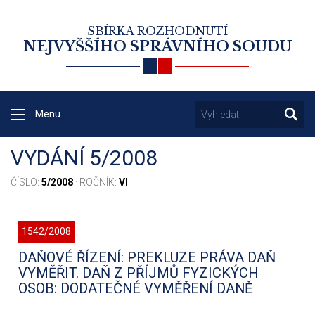
SBÍRKA ROZHODNUTÍ
NEJVYŠŠÍHO SPRÁVNÍHO SOUDU
Menu
VYDÁNÍ 5/2008
ČÍSLO:
5/2008
· ROČNÍK:
VI
1542/2008
DAŇOVÉ ŘÍZENÍ: PREKLUZE PRÁVA DAŇ
VYMĚŘIT. DAŇ Z PŘÍJMŮ FYZICKÝCH
OSOB: DODATEČNÉ VYMĚŘENÍ DANĚ