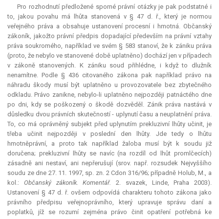
Pro rozhodnutí předložené sporné právní otázky je pak podstatné i
to, jakou povahu má lhůta stanovená v § 47 d. ř., který je normou
veřejného práva a obsahuje ustanovení procesní i hmotná. Občanský
zákoník, jakožto právní předpis dopadající především na právní vztahy
práva soukromého, například ve svém § 583 stanoví, že k zániku práva
(proto, že nebylo ve stanovené době uplatněno) dochází jen v případech
v zákoně stanovených. K zániku soud přihlédne, i když to dlužník
nenamítne. Podle § 436 citovaného zákona pak například právo na
náhradu škody musí být uplatněno u provozovatele bez zbytečného
odkladu. Právo zanikne, nebylo-li uplatněno nejpozději patnáctého dne
po dni, kdy se poškozený o škodě dozvěděl. Zánik práva nastává v
důsledku dvou právních skutečností - uplynutí času a neuplatnění práva.
To, co má oprávněný subjekt před uplynutím prekluzivní lhůty učinit, je
třeba učinit nejpozději v poslední den lhůty. Jde tedy o lhůtu
hmotněprávní, a proto tak například žaloba musí být k soudu již
doručena; prekluzivní lhůty se navíc (na rozdíl od lhůt promlčecích)
zásadně ani nestaví, ani nepřerušují (srov. např. rozsudek Nejvyššího
soudu ze dne 27. 11. 1997, sp. zn. 2 Cdon 316/96; případně Holub, M., a
kol.:
Občanský zákoník. Komentář.
2. svazek, Linde, Praha 2003).
Ustanovení § 47 d. ř. ovšem odpovídá charakteru tohoto zákona jako
právního předpisu veřejnoprávního, který upravuje správu daní a
poplatků, jíž se rozumí zejména právo činit opatření potřebná ke