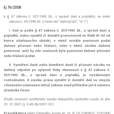
Ej 76/2008
k § 47 zákona č. 337/1992 Sb., o správě daní a poplatků, ve znění
zákona č. 35/1993 Sb. (v textu též "daňový řád", "d. ř.")
I. Daň je podle § 47 zákona č. 337/1992 Sb., o správě daní a
poplatků, nutno vyměřit či doměřit pravomocně ve lhůtě tří let od
konce zdaňovacího období, v němž vznikla povinnost podat
daňové přiznání nebo hlášení, nebo v němž vznikla daňová
povinnost, aniž by zde současně byla povinnost daňové přiznání
nebo hlášení podat.
II. Vyměření daně nebo doměření daně či přiznání nároku na
daňový odpočet po uplynutí lhůty stanovené v § 47 zákona č.
337/1992 Sb., o správě daní a poplatků, je nezákonným
rozhodnutím. K zániku práva vyměřit či doměřit daň ve smyslu
citovaného ustanovení téhož zákona soud přihlédne jen k námitce
účastníka řízení.
(Podle usnesení rozšířeného senátu Nejvyššího správního soudu ze dne
23. 10. 2007, čj. 9 Afs 86/2007-161)
Prejudikatura:
nález Ústavního soudu sp. zn. IV. ÚS 218/99 (č. 125/2000