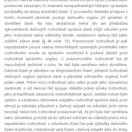
povinnosti závazným, to znamená nenapadnutelným řádnými opravnými
prostředky ze strany účastníků řízení. Z procesního hlediska je teprve v
tomto momentě ukončen postup daňového orgánu při vyměření či
doměření daně. Na tuto skutečnost nemá vliv ani předběžná
vykonatelnost daňových rozhodnutí správce daně, když odvolání proti
jeho rozhodnutí nemá odkladný účinek, nestanoví-li daňový řád nebo
zvláštní zákon jinak (§ 48 odst. 12). Pravomocné rozhodnutí je pak
napadnutelné pouze cestou mimořádných opravných prostředků nebo
rozhodnutím soudu ve správním soudnictví k podané žalobě proti
rozhodnutí správního orgánu. U pravomocného rozhodnutí lze již
nepochybně vycházet z toho, že daň byla vyměřena nebo doměřena.
Daňové řízení je založeno na dvojinstančním řízení, přičemž rozhodnutí
daňových orgánů (správce daně a případně odvolacího orgánu) tvoří
jeden celek. Právní moc rozhodnutí jako celku je pak jeho významnou
vlastností, s níž daňový řád spojuje důležité právní účinky rozhodnutí,
jako je kupříkladu závaznost, nezměnitelnost apod. Jestliže ovšem bylo
vydáno a oznámeno daňovému subjektu rozhodnutí správce daně, proti
němuž je odvolání přípustné a daňový subjekt se odvolání proti němu
nevzdal, nelze toto rozhodnutí posuzovat tak, že jím byla daň vyměřena
nebo doměřena, protože až do vyřízení odvolání se odkládá právní moc
napadeného rozhodnutí; v odvolacím řízení lze pak výsledky daňového
řízení doplňovat, odstraňovat vady řízení; i daňový subjekt dále do doby,