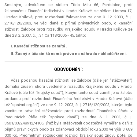
Smutným, advokátem se sídlem Třída Míru 66, Pardubice, proti
žalovanému: Finanční ředitelství v Hradci Králové, se sídlem Horova 17,
Hradec Králové, proti rozhodnutí žalovaného ze dne 9. 12. 2003, č. j.
2716/120/2003, ve věci daně z příjmů právnických osob, o kasační
stížnosti žalobce proti rozsudku Krajského soudu v Hradci Králové ze
dne 28. 2. 2007, č. j. 31 Ca 118/2006 - 45, takto:
I. Kasační stížnost se zamítá .
II. Žádný z účastníků nemá právo na náhradu nákladů řízení.
ODŮVODNĚNÍ:
Včas podanou kasační stížností se žalobce (dále jen "stěžovatel“)
domáhá zrušení shora uvedeného rozsudku Krajského soudu v Hradci
Králové (dále též "krajský soud“), kterým tento soud zamítl jeho žalobu
podanou proti rozhodnutí Finančního ředitelství v Hradci Králové (dále
též "správní orgán“) ze dne 9. 12. 2003, č. j. 2716/120/2003, kterým bylo
zamítnuto odvolání stěžovatele proti rozhodnutí Finančního úřadu v
Pardubicích (dále též "správce daně“) ze dne 6. 1. 2003, č. j.
3501/03/248912/4106, jímž byla stěžovateli dodatečně vyměřena daň z
příjmů právnických osob za zdaňovací období roku 2000 ve výši 3 689
000 Kč. Předmětným rozsudkem rozhodl krajský soud znovu poté, co