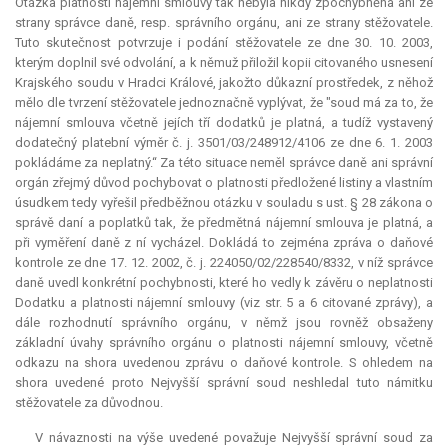
Otázka platnosti nájemní smlouvy tak nebyla nikdy zpochybněna ani ze
strany správce daně, resp. správního orgánu, ani ze strany stěžovatele.
Tuto skutečnost potvrzuje i podání stěžovatele ze dne 30. 10. 2003,
kterým doplnil své odvolání, a k němuž přiložil kopii citovaného usnesení
Krajského soudu v Hradci Králové, jakožto důkazní prostředek, z něhož
mělo dle tvrzení stěžovatele jednoznačně vyplývat, že "soud má za to, že
nájemní smlouva včetně jejích tří dodatků je platná, a tudíž vystavený
dodatečný platební výměr č. j. 3501/03/248912/4106 ze dne 6. 1. 2003
pokládáme za neplatný.“ Za této situace neměl správce daně ani správní
orgán zřejmý důvod pochybovat o platnosti předložené listiny a vlastním
úsudkem tedy vyřešil předběžnou otázku v souladu s ust. § 28 zákona o
správě daní a poplatků tak, že předmětná nájemní smlouva je platná, a
při vyměření daně z ní vycházel. Dokládá to zejména zpráva o daňové
kontrole ze dne 17. 12. 2002, č. j. 224050/02/228540/8332, v níž správce
daně uvedl konkrétní pochybnosti, které ho vedly k závěru o neplatnosti
Dodatku a platnosti nájemní smlouvy (viz str. 5 a 6 citované zprávy), a
dále rozhodnutí správního orgánu, v němž jsou rovněž obsaženy
základní úvahy správního orgánu o platnosti nájemní smlouvy, včetně
odkazu na shora uvedenou zprávu o daňové kontrole. S ohledem na
shora uvedené proto Nejvyšší správní soud neshledal tuto námitku
stěžovatele za důvodnou.
V návaznosti na výše uvedené považuje Nejvyšší správní soud za