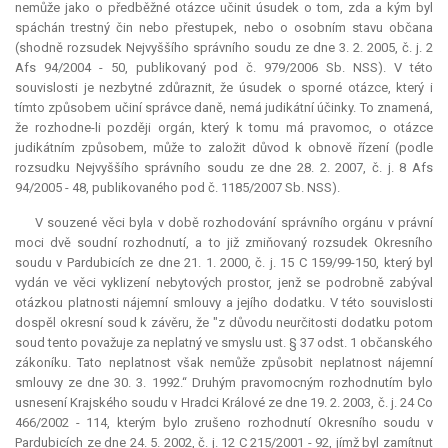
nemůže jako o předběžné otázce učinit úsudek o tom, zda a kým byl
spáchán trestný čin nebo přestupek, nebo o osobním stavu občana
(shodně rozsudek Nejvyššího správního soudu ze dne 3. 2. 2005, č. j. 2
Afs 94/2004 - 50, publikovaný pod č. 979/2006 Sb. NSS). V této
souvislosti je nezbytné zdůraznit, že úsudek o sporné otázce, který i
tímto způsobem učiní správce daně, nemá judikátní účinky. To znamená,
že rozhodne-li později orgán, který k tomu má pravomoc, o otázce
judikátním způsobem, může to založit důvod k obnově řízení (podle
rozsudku Nejvyššího správního soudu ze dne 28. 2. 2007, č. j. 8 Afs
94/2005 - 48, publikovaného pod č. 1185/2007 Sb. NSS).
V souzené věci byla v době rozhodování správního orgánu v právní
moci dvě soudní rozhodnutí, a to již zmiňovaný rozsudek Okresního
soudu v Pardubicích ze dne 21. 1. 2000, č. j. 15 C 159/99-150, který byl
vydán ve věci vyklizení nebytových prostor, jenž se podrobně zabýval
otázkou platnosti nájemní smlouvy a jejího dodatku. V této souvislosti
dospěl okresní soud k závěru, že "z důvodu neurčitosti dodatku potom
soud tento považuje za neplatný ve smyslu ust. § 37 odst. 1 občanského
zákoníku. Tato neplatnost však nemůže způsobit neplatnost nájemní
smlouvy ze dne 30. 3. 1992.“ Druhým pravomocným rozhodnutím bylo
usnesení Krajského soudu v Hradci Králové ze dne 19. 2. 2003, č. j. 24 Co
466/2002 - 114, kterým bylo zrušeno rozhodnutí Okresního soudu v
Pardubicích ze dne 24. 5. 2002, č. j. 12 C 215/2001 - 92, jímž byl zamítnut