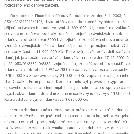
rozloženo jeho daňové zatížení.“
Rozhodnutím Finančního úřadu v Pardubicích ze dne 6. 1. 2003, č. j.
3501/03/248912/4106, byla stěžovateli dodatečně vyměřena daň z
příjmů právnických osob ve výši 3 689 000 Kč, neboť na základě
provedené daňové kontroly daně z příjmů právnických osob za
zdaňovací období roku 2000 bylo zjištěno, že stěžovatel nezahrnul do
výnosů ovlivňujících základ daně nájemné za pronájem nebytových
prostor v částce 11 900 000 Kč. Tento svůj závěr odůvodnil správce
daně, jak je popsáno ve zprávě o daňové kontrole ze dne 17. 12. 2002, č.
j. 224050/02/228540/8332, zejména tím, že stěžovatel "rozpustil“ ve
zdaňovacích obdobích 1992 až 2000 do daňových výnosů pouze částku
9 100 000 Kč z celkové částky 21 000 000 Kč zaplaceného nájemného
dle Dodatku. Při neplatnosti Dodatku mělo být provedeno vypořádání
časového rozlišení předem přijatého nájemného, a proto správce daně
zvýšil základ daně o dosud nezdaněné částky výnosů ve výši 11 900 000
Kč a dodatečně vyměřil daň ve výši 3 689 000 Kč.
Proti rozhodnutí správce daně podal stěžovatel odvolání ze dne 12.
2. 2003, v němž mimo jiné trval na platnosti Dodatku, neboť dle jeho
názoru Dodatek podepsaly obě smluvní strany o svobodné vůli.
Odůvodnění rozsudku Okresního soudu v Pardubicích ze dne 21. 1.
2000, č. j. 15 C 159/99 - 150, samo o sobě nezakládá zrušení citovaného