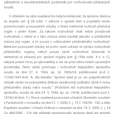
základních a neodstranitelných podmínek pro rozhodování příslušných
soudů.
S ohledem na výše uvedené lze tedy konstatovat, že správce daně je
ve smyslu ust. § 28 odst. 1 zákona o správě daní a poplatků vázán
pravomocným posouzením otázky, o které meritorně rozhodl příslušný
orgán v jiném řízení. Za takové rozhodnutí však nelze považovat
rozhodnutí, v němž si o této otázce učinil úsudek jakožto o předběžné
otázce jiný orgán, a to pouze v odůvodnění předmětného rozhodnutí.
Meritorní
posouzení otázky se proto musí odrazit ve výroku rozhodnutí
příslušného orgánu, neboť pouze výrok rozhodnutí (
enunciát
či
sentence
) je závazný pro správní orgány (ust. § 159a odst. 4 o. s. ř.),
nabývá právní moci, je vykonatelný a lze se proti němu bránit opravnými
prostředky. Tento závěr potvrzuje i rozhodnutí Nejvyššího správního
soudu ze dne 27. 4. 1934, sp. zn. 5926/34, publikované pod č.
11240/1934 Boh. A, dle kterého "správní úřad je co do prejudiciálních
otázek vázán na právoplatný (třebas nezákonný) judikátní výrok k tomu
příslušného úřadu nebo soudu.“ (Podobně též rozhodnutí Nejvyššího
správního soudu ze dne 24. 5. 1944, sp. zn. 24/43, publikované pod č.
10742/44 Boh. F.) Shora uvedené posouzení učiněné Okresním soudem
v Pardubicích v rozsudku ze dne 21. 1. 2000, č. j. 15 C 159/99 - 150, a dále
Krajským soudem v Hradci Králové v usnesení ze dne 19. 2. 2003, č. j. 24
Co 466/2002 - 114, tak nikterak nezavazovalo správce daně ani správní