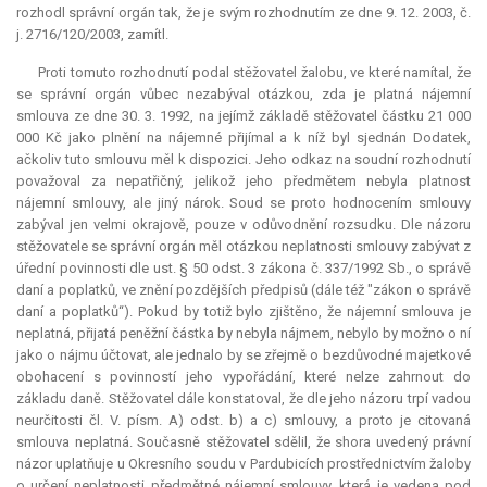
rozhodl správní orgán tak, že je svým rozhodnutím ze dne 9. 12. 2003, č.
j. 2716/120/2003, zamítl.
Proti tomuto rozhodnutí podal stěžovatel žalobu, ve které namítal, že
se správní orgán vůbec nezabýval otázkou, zda je platná nájemní
smlouva ze dne 30. 3. 1992, na jejímž základě stěžovatel částku 21 000
000 Kč jako plnění na nájemné přijímal a k níž byl sjednán Dodatek,
ačkoliv tuto smlouvu měl k dispozici. Jeho odkaz na soudní rozhodnutí
považoval za nepatřičný, jelikož jeho předmětem nebyla platnost
nájemní smlouvy, ale jiný nárok. Soud se proto hodnocením smlouvy
zabýval jen velmi okrajově, pouze v odůvodnění rozsudku. Dle názoru
stěžovatele se správní orgán měl otázkou neplatnosti smlouvy zabývat z
úřední povinnosti dle ust. § 50 odst. 3 zákona č. 337/1992 Sb., o správě
daní a poplatků, ve znění pozdějších předpisů (dále též "zákon o správě
daní a poplatků“). Pokud by totiž bylo zjištěno, že nájemní smlouva je
neplatná, přijatá peněžní částka by nebyla nájmem, nebylo by možno o ní
jako o nájmu účtovat, ale jednalo by se zřejmě o bezdůvodné majetkové
obohacení s povinností jeho vypořádání, které nelze zahrnout do
základu daně. Stěžovatel dále konstatoval, že dle jeho názoru trpí vadou
neurčitosti čl. V. písm. A) odst. b) a c) smlouvy, a proto je citovaná
smlouva neplatná. Současně stěžovatel sdělil, že shora uvedený právní
názor uplatňuje u Okresního soudu v Pardubicích prostřednictvím žaloby
o určení neplatnosti předmětné nájemní smlouvy, která je vedena pod