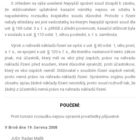
S ohledem na výše uvedené Nejvyšší správní soud dospěl k závěru,
že stěžovatelem uplatněné kasační námitky nejsou ve vztahu k
napadenému rozsudku krajského soudu důvodné. Protože v řízení
nebyly shledány ani jiné nedostatky, ke kterým Nejvyšší správní soud dle
ust. § 109 odst. 3 s. ř. s. přihlíží z úřední povinnosti, kasační stížnost byla
v souladu s ust. § 110 odst. 1, větou poslední, s. ř. s. zamítnuta.
Výrok o náhradě nákladů řízení se opírá o ust. § 60 odst. 1, větu první,
s. ř. s., ve spojení s ust. § 120 s. ř. s., dle kterého nestanoví-li tento zákon
jinak, má účastník, který měl ve věci plný úspěch, právo na náhradu
nákladů řízení před soudem, které důvodně vynaložil, proti účastníkovi,
který ve věci úspěch neměl. Stěžovatel v soudním řízení úspěch neměl,
proto nemá právo na náhradu nákladů řízení. Správnímu orgánu podle
obsahu spisu žádné náklady řízení nevznikly, proto soud rozhodl tak, že
žádný z účastníků nemá právo na náhradu nákladů řízení.
POUČENÍ:
Proti tomuto rozsudku nejsou opravné prostředky přípustné.
V Brně dne 19. června 2008
JUDr. Radan Malík