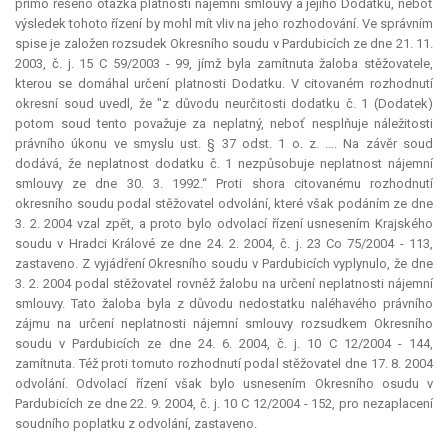
přímo řešeno otázka platnosti nájemní smlouvy a jejího Dodatku, neboť
výsledek tohoto řízení by mohl mít vliv na jeho rozhodování. Ve správním
spise je založen rozsudek Okresního soudu v Pardubicích ze dne 21. 11.
2003, č. j. 15 C 59/2003 - 99, jímž byla zamítnuta žaloba stěžovatele,
kterou se domáhal určení platnosti Dodatku. V citovaném rozhodnutí
okresní soud uvedl, že "z důvodu neurčitosti dodatku č. 1 (Dodatek)
potom soud tento považuje za neplatný, neboť nesplňuje náležitosti
právního úkonu ve smyslu ust. § 37 odst. 1 o. z. …. Na závěr soud
dodává, že neplatnost dodatku č. 1 nezpůsobuje neplatnost nájemní
smlouvy ze dne 30. 3. 1992.“ Proti shora citovanému rozhodnutí
okresního soudu podal stěžovatel odvolání, které však podáním ze dne
3. 2. 2004 vzal zpět, a proto bylo odvolací řízení usnesením Krajského
soudu v Hradci Králové ze dne 24. 2. 2004, č. j. 23 Co 75/2004 - 113,
zastaveno. Z vyjádření Okresního soudu v Pardubicích vyplynulo, že dne
3. 2. 2004 podal stěžovatel rovněž žalobu na určení neplatnosti nájemní
smlouvy. Tato žaloba byla z důvodu nedostatku naléhavého právního
zájmu na určení neplatnosti nájemní smlouvy rozsudkem Okresního
soudu v Pardubicích ze dne 24. 6. 2004, č. j. 10 C 12/2004 - 144,
zamítnuta. Též proti tomuto rozhodnutí podal stěžovatel dne 17. 8. 2004
odvolání. Odvolací řízení však bylo usnesením Okresního osudu v
Pardubicích ze dne 22. 9. 2004, č. j. 10 C 12/2004 - 152, pro nezaplacení
soudního poplatku z odvolání, zastaveno.