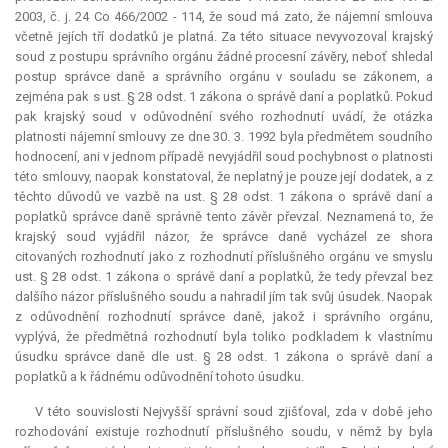
2003, č. j. 24 Co 466/2002 - 114, že soud má zato, že nájemní smlouva
včetně jejích tří dodatků je platná. Za této situace nevyvozoval krajský
soud z postupu správního orgánu žádné procesní závěry, neboť shledal
postup správce daně a správního orgánu v souladu se zákonem, a
zejména pak s ust. § 28 odst. 1 zákona o správě daní a poplatků. Pokud
pak krajský soud v odůvodnění svého rozhodnutí uvádí, že otázka
platnosti nájemní smlouvy ze dne 30. 3. 1992 byla předmětem soudního
hodnocení, ani v jednom případě nevyjádřil soud pochybnost o platnosti
této smlouvy, naopak konstatoval, že neplatný je pouze její dodatek, a z
těchto důvodů ve vazbě na ust. § 28 odst. 1 zákona o správě daní a
poplatků správce daně správně tento závěr převzal. Neznamená to, že
krajský soud vyjádřil názor, že správce daně vycházel ze shora
citovaných rozhodnutí jako z rozhodnutí příslušného orgánu ve smyslu
ust. § 28 odst. 1 zákona o správě daní a poplatků, že tedy převzal bez
dalšího názor příslušného soudu a nahradil jím tak svůj úsudek. Naopak
z odůvodnění rozhodnutí správce daně, jakož i správního orgánu,
vyplývá, že předmětná rozhodnutí byla toliko podkladem k vlastnímu
úsudku správce daně dle ust. § 28 odst. 1 zákona o správě daní a
poplatků a k řádnému odůvodnění tohoto úsudku.
V této souvislosti Nejvyšší správní soud zjišťoval, zda v době jeho
rozhodování existuje rozhodnutí příslušného soudu, v němž by byla