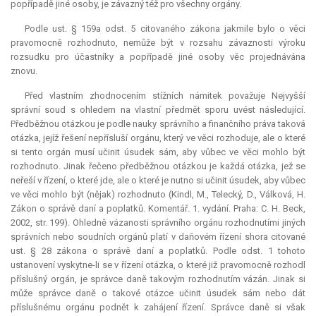
popřípadě jiné osoby, je závazný též pro všechny orgány.
Podle ust. § 159a odst. 5 citovaného zákona jakmile bylo o věci
pravomocně rozhodnuto, nemůže být v rozsahu závaznosti výroku
rozsudku pro účastníky a popřípadě jiné osoby věc projednávána
znovu.
Před vlastním zhodnocením stížních námitek považuje Nejvyšší
správní soud s ohledem na vlastní předmět sporu uvést následující.
Předběžnou otázkou je podle nauky správního a finančního práva taková
otázka, jejíž řešení nepřísluší orgánu, který ve věci rozhoduje, ale o které
si tento orgán musí učinit úsudek sám, aby vůbec ve věci mohlo být
rozhodnuto. Jinak řečeno předběžnou otázkou je každá otázka, jež se
neřeší v řízení, o které jde, ale o které je nutno si učinit úsudek, aby vůbec
ve věci mohlo být (nějak) rozhodnuto (Kindl, M., Telecký, D., Válková, H.
Zákon o správě daní a poplatků. Komentář. 1. vydání. Praha: C. H. Beck,
2002, str. 199). Ohledně vázanosti správního orgánu rozhodnutími jiných
správních nebo soudních orgánů platí v daňovém řízení shora citované
ust. § 28 zákona o správě daní a poplatků. Podle odst. 1 tohoto
ustanovení vyskytne-li se v řízení otázka, o které již pravomocně rozhodl
příslušný orgán, je správce daně takovým rozhodnutím vázán. Jinak si
může správce daně o takové otázce učinit úsudek sám nebo dát
příslušnému orgánu podnět k zahájení řízení. Správce daně si však