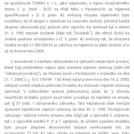
se společností TOMAS s. r. o., jako nájemcem, o nájmu víceúčelového
domu č. p. 2669 - 2672 na třídě Míru v Pardubicích za nájemné
specifikované v čl. V. písm. A) smlouvy. Hrazení nájemného bylo
rozděleno do tří skupin v závislosti na časovém období, přičemž každá
skupina vykazovala jiný způsob jeho výpočtu. Ke smlouvě byl s datem
31. 3. 1992 sepsán dodatek (dále též "Dodatek“), dle něhož došlo ke
změně ujednání obsaženého v čl. V. písm. A) smlouvy tak, že uhrazená
částka ve výši 21 000 000 Kč je zálohou na nájemné za další období, a to
až do konce roku 2006.
V souvislosti s návrhem stěžovatele na vyklizení nebytových prostor,
které byly předmětem nájmu výše uvedené nájemní smlouvy (dále též
"nebytové prostory“), se Okresní soud v Pardubicích v rozsudku ze dne
21. 1. 2000, č. j. 15 C 159/99 - 150, který nabyl právní moci dne 16. 3. 2000,
zabýval rovněž otázkou platnosti Dodatku ke smlouvě i nájemní smlouvy
samotné. V odůvodnění vyslovil jednoznačný závěr, že "z důvodu
neurčitosti dodatku potom soud tento považuje za neplatný ve smyslu
ust. § 37 odst. 1 občanského zákoníku. Tato neplatnost však nemůže
způsobit neplatnost nájemní smlouvy ze dne 30. 3. 1992. Pochybnosti
vzbuzuje i vážnost tohoto projevu vůle, když jak z výpovědi 2. odpůrce,
tak i z výpovědí svědků P., V. a T. vyplynulo, že účelem uzavření dodatku
bylo pouze zlepšení ekonomické situace navrhovatele tím, že
rozepsáním 21 mil. Kč jako zálohy na nájemné se snížilo, resp. bylo