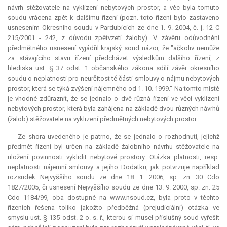
návrh stěžovatele na vyklizení nebytových prostor, a věc byla tomuto
soudu vrácena zpět k dalšímu řízení (pozn. toto řízení bylo zastaveno
usnesením Okresního soudu v Pardubicích ze dne 1. 9. 2004, č. j. 12 C
215/2001 - 242, z důvodu zpětvzetí žaloby). V závěru odůvodnění
předmětného usnesení vyjádřil krajský soud názor, že "ačkoliv nemůže
za stávajícího stavu řízení předcházet výsledkům dalšího řízení, z
hlediska ust. § 37 odst. 1 občanského zákona sdílí závěr okresního
soudu o neplatnosti pro neurčitost té části smlouvy o nájmu nebytových
prostor, která se týká zvýšení nájemného od 1. 10. 1999.“ Na tomto místě
je vhodné zdůraznit, že se jednalo o dvě různá řízení ve věci vyklizení
nebytových prostor, která byla zahájena na základě dvou různých návrhů
(žalob) stěžovatele na vyklizení předmětných nebytových prostor.
Ze shora uvedeného je patrno, že se jednalo o rozhodnutí, jejichž
předmět řízení byl určen na základě žalobního návrhu stěžovatele na
uložení povinnosti vyklidit nebytové prostory. Otázka platnosti, resp.
neplatnosti nájemní smlouvy a jejího Dodatku, jak potvrzuje například
rozsudek Nejvyššího soudu ze dne 18. 1. 2006, sp. zn. 30 Cdo
1827/2005, či usnesení Nejvyššího soudu ze dne 13. 9. 2000, sp. zn. 25
Cdo 1184/99, oba dostupné na www.nsoud.cz, byla proto v těchto
řízeních řešena toliko jakožto předběžná (
prejudiciální
) otázka ve
smyslu ust. § 135 odst. 2 o. s. ř., kterou si musel příslušný soud vyřešit