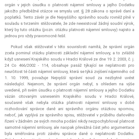
orgán v jejich úsudku o platnosti nájemní smlouvy a jejího Dodatku
jakožto předběžné otázce ve smyslu ust. § 28 zákona o správě daní a
poplatků. Tento závěr je dle Nejvyššího správního soudu rovněž plně v
souladu s tvrzením stěžovatele, že zde neexistoval žádný soudní výrok,
který by tuto otázku (pozn. otázku platnosti nájemní smlouvy) najisto a
jednou pro vždy pravomocně řešil.
Pokud však stěžovatel v této souvislosti namítá, že správní orgán
zcela pominul otázku platnosti základní nájemní smlouvy, a to zvláště
když usnesení Krajského soudu v Hradci Králové ze dne 19. 2. 2003, č. j.
24 Co 466/2002 - 114, obsahuje pasáž týkající se neplatnosti pro
neurčitost té části nájemní smlouvy, která se týká zvýšení nájemného od
1. 10. 1999, považuje Nejvyšší správní soud za nezbytné uvést
následující. Nejenom, že správní orgán nebyl, s ohledem na výše
uvedené, při svém úsudku o platnosti nájemní smlouvy a jejího Dodatku
vázán citovaným usnesením Krajského soudu v Hradci Králové,
současně však nebyla otázka platnosti nájemní smlouvy v době
rozhodování správce daně ani správního orgánu otázkou spornou,
neboť, jak vyplývá ze správního spisu, stěžovatel v průběhu daňového
řízení v žádném ze svých mnoha podání nikdy nezpochybňoval platnost
samotné nájemní smlouvy, ale naopak převážná část jeho argumentace
byla směřována proti závěru správce daně o neplatnosti Dodatku.