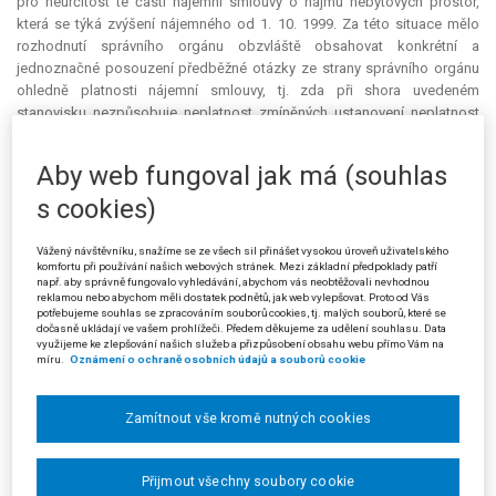
pro neurčitost té části nájemní smlouvy o nájmu nebytových prostor,
která se týká zvýšení nájemného od 1. 10. 1999. Za této situace mělo
rozhodnutí správního orgánu obzvláště obsahovat konkrétní a
jednoznačné posouzení předběžné otázky ze strany správního orgánu
ohledně platnosti nájemní smlouvy, tj. zda při shora uvedeném
stanovisku nezpůsobuje neplatnost zmíněných ustanovení neplatnost
nájemní smlouvy jako celku, a zda nakonec nejsou v jejím obsahu nějaké
další závady rovněž pod sankcí neplatnosti. Správní orgán však na
Aby web fungoval jak má (souhlas
posouzení této zásadní předběžné otázky rezignoval a považoval
nájemní smlouvu bez dalšího za platnou a za neplatný jenom dodatek. V
s cookies)
návaznosti na výše uvedené stěžovatel namítá, že napadený rozsudek
neodpovídá na otázku, zda se žalované rozhodnutí zabývá adekvátním
Vážený návštěvníku, snažíme se ze všech sil přinášet vysokou úroveň uživatelského
způsobem posouzením platnosti či neplatnosti nájemní smlouvy a ze
komfortu při používání našich webových stránek. Mezi základní předpoklady patří
např. aby správně fungovalo vyhledávání, abychom vás neobtěžovali nevhodnou
skutečnosti, že toto posouzení chybí, nevyvozuje žádné procesní závěry.
reklamou nebo abychom měli dostatek podnětů, jak web vylepšovat. Proto od Vás
Místo toho pouze nesprávně uvádí, že otázka platnosti nájemní smlouvy
potřebujeme souhlas se zpracováním souborů cookies, tj. malých souborů, které se
dočasně ukládají ve vašem prohlížeči. Předem děkujeme za udělení souhlasu. Data
byla předmětem soudního hodnocení a že soud nevyjádřil pochybnosti
využijeme ke zlepšování našich služeb a přizpůsobení obsahu webu přímo Vám na
o platnosti nájemní smlouvy. Toto hodnocení však opomíjí skutečnost,
míru.
Oznámení o ochraně osobních údajů a souborů cookie
že předmětem soudního řízení, které je v napadeném rozsudku citováno,
nebyla nájemní smlouva jako taková (nebylo žalováno o její neplatnost).
Zamítnout vše kromě nutných cookies
Neexistoval tedy žádný soudní výrok, který by tuto otázku najisto a
jednou pro vždy pravomocně řešil. Za této situace bylo povinností
správního orgánu se touto otázkou v žalovaném rozhodnutí zabývat a
Přijmout všechny soubory cookie
řádně se s ní vypořádat, obzvláště při názoru soudu o neurčitosti části