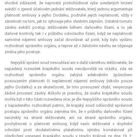
vhodné zdůraznit, že naprostá protichůdnost výše uvedených tvrzení
svědčí o zjevně účelovém jednání stěžovatele, který jednou argumentuje
platností smlouvy a jejího Dodatku, podruhé jejich neplatností, vždy v
závislosti na tom, jak to vyhovuje jeho vlastním zájmům. Ostatně tomuto
závěru svědčí postup stěžovatele během daňového řízení, a to jak
daňové kontroly, tak i v průběhu odvolacího řízení, když se neplatnosti
samotné nájemní smlouvy začal dovolávat až poté, kdy bylo vydáno
rozhodnutí správního orgánu, a teprve až v žalobním návrhu se objevuje
změna jeho postoje.
Nejvyšší správní soud nesouhlasí ani s další námitkou stěžovatele, že
napadený rozsudek krajského soudu neodpovídá na otázku, zda se
rozhodnutí správního orgánu zabývá adekvátním způsobem
posouzením platnosti či neplatnosti nájemní smlouvy (nikoliv pouze
jejího Dodatku) a ze skutečnosti, že toto posouzení chybí, nevyvozuje
žádné procesní závěry. Ačkoliv je pravdou, že úvaha krajského soudu
mohla být v této části rozvedena více, je dle Nejvyššího správního soudu
z napadeného rozhodnutí patrno, že krajský soud odůvodnil správnost
postupu správního orgánu zejména tím, že v průběhu daňového řízení
nevznikly na straně stěžovatele, ani na straně správního orgánu,
pochybnosti o platnosti smlouvy, když navíc stěžovatel v doplnění
odvolání proti dodatečnému platebnímu výměru konstatoval při
předložení usnesení Krajského soudu v Hradci Králové ze dne 19. 2.