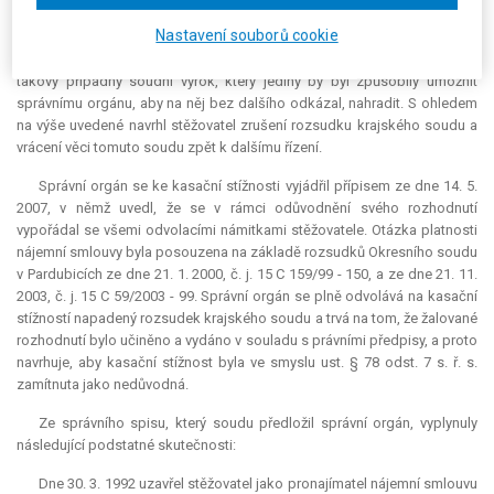
nájemní smlouvy představující její podstatnou náležitost. Úvahy soudu v
Nastavení souborů cookie
odůvodnění citovaných rozsudků, navíc ve věci, která se samotnou
nájemní smlouvou ze dne 30. 3. 1992 souvisela jen okrajově, nemohou
takový případný soudní výrok, který jediný by byl způsobilý umožnit
správnímu orgánu, aby na něj bez dalšího odkázal, nahradit. S ohledem
na výše uvedené navrhl stěžovatel zrušení rozsudku krajského soudu a
vrácení věci tomuto soudu zpět k dalšímu řízení.
Správní orgán se ke kasační stížnosti vyjádřil přípisem ze dne 14. 5.
2007, v němž uvedl, že se v rámci odůvodnění svého rozhodnutí
vypořádal se všemi odvolacími námitkami stěžovatele. Otázka platnosti
nájemní smlouvy byla posouzena na základě rozsudků Okresního soudu
v Pardubicích ze dne 21. 1. 2000, č. j. 15 C 159/99 - 150, a ze dne 21. 11.
2003, č. j. 15 C 59/2003 - 99. Správní orgán se plně odvolává na kasační
stížností napadený rozsudek krajského soudu a trvá na tom, že žalované
rozhodnutí bylo učiněno a vydáno v souladu s právními předpisy, a proto
navrhuje, aby kasační stížnost byla ve smyslu ust. § 78 odst. 7 s. ř. s.
zamítnuta jako nedůvodná.
Ze správního spisu, který soudu předložil správní orgán, vyplynuly
následující podstatné skutečnosti:
Dne 30. 3. 1992 uzavřel stěžovatel jako pronajímatel nájemní smlouvu