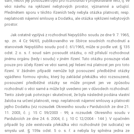
sám, neboť její posouzení bylo pro rozhodnutí v projednávané věci, tj. ve
věci návrhu na vyklizení nebytových prostor, významné a určující.
Předmětem sporu v těchto řízeních tedy nebyla otázka platnosti, resp.
neplatnosti nájemní smlouvy a Dodatku, ale otázka vyklizení nebytových
prostor.
Jak ostatně vyplývá z rozhodnutí Nejvyššího soudu ze dne 9. 7. 1965,
sp. zn. 4 Cz 94/65, publikovaného ve Sbírce soudních rozhodnutí a
stanovisek Nejvyššího soudu pod č. 61/1965, může si podle ust. § 135
odst. 2 o. s. ř. soud sám posoudit otázku, o níž přísluší rozhodnout
jinému orgánu (tedy i soudu) v jiném řízení. Tuto otázku posuzuje však
pouze pro účely řízení ve věci samé; její řešení má platnost jen pro toto
řízení. V žádném případě nemůže být posouzení předběžné otázky
vyjádřeno formou výroku, který by zakládal překážku věci rozsouzené;
posouzení předběžné otázky se může projevit jen ve způsobu
rozhodnutí o věci samé a může být uvedeno jen v důvodech rozhodnutí.
Tento závěr pak potvrzuje i skutečnost, že byla následně podána vlastní
žaloba na určení platnosti, resp. neplatnosti nájemní smlouvy a platnosti
jejího Dodatku (viz rozsudek Okresního soudu v Pardubicích ze dne 21.
11. 2003, č. j. 15 C 59/2003 - 99, a rozsudek Okresního soudu v
Pardubicích ze dne 24. 6. 2004, č. j. 10 C 12/2004 - 144 ). V opačném
případě by zde existovala překážka věci rozhodnuté (rei iudicata) ve
smyslu ust. § 159a odst. 5 o. s. ř. a nebyla by splněna jedna ze