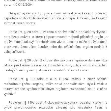
sp. zn. 10 C 12/2004.
Nejvyšší správní soud přezkoumal na základě kasační stížnosti
napadené rozhodnutí krajského soudu a dospěl k závěru, že kasační
stížnost není důvodná.
Podle ust. § 28 odst. 1 zákona o správě daní a poplatků vyskytne-li
se v řízení otázka, o které již pravomocně rozhodl příslušný orgán, je
správce daně takovým rozhodnutím vázán. Jinak si může správce daně
o takové otázce učinit úsudek nebo dát příslušnému orgánu podnět k
zahájení řízení.
Podle ust. § 28 odst. 2 citovaného zákona si správce daně nemůže
jako o předběžné otázce učinit úsudek o tom, zda a kým byl spáchán
trestný čin nebo přestupek, nebo o osobním stavu občana.
Podle ust. § 135 odst. 2 o. s. ř. jinak otázky, o nichž přísluší
rozhodnout jinému orgánu, může soud posoudit sám. Bylo-li však o
takové otázce vydáno příslušným orgánem rozhodnutí, soud z něho
vychází.
Podle ust. § 159a odst. 4 citovaného zákona v rozsahu, v jakém je
výrok pravomocného rozsudku závazný pro účastníky řízení a