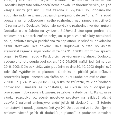
Dodatku, když toto odůvodnění nemá povahu rozhodnutí ve věci, ani jiné
veřejné listiny (viz ust. § 134 zákona č. 99/1963 Sb., občanského
soudního řádu, ve znění pozdějších předpisů [dále též "o. s. ř.“]) a soud
pouze v rámci odůvodnění svého rozhodnutí nad rámec vyslovil svůj
názor na tento Dodatek. Nejednalo se však o rozhodnutí ve věci zrušení
Dodatku, ale o žalobu na vyklizení. Stěžovatel sice spor prohrál, ale
smlouva ani Dodatek zrušen nebyl, ani o jeho zrušení nikdy nerozhodl
soud, smlouva nebyla prohlášena za neplatnou. V průběhu odvolacího
řízení stěžovatel své odvolání dále doplňoval. V této souvislosti
stěžovatel zejména svým podáním ze dne 31. 7. 2003 informoval správní
orgán, že Okresní soud v Pardubicích ve věci určení platnosti Dodatku,
vedené u tohoto soudu pod sp. zn. 15 C 59/2003, nařídil jednání na den
29. 8. 2003. Dále pak stěžovatel podáním ze dne 30. 10. 2003 doplnil své
odvolání vyjádřením o platnosti Dodatku a přiložil jako důkazní
prostředek kopii usnesení Krajského soudu v Hradci Králové ze dne 19.
2. 2003, č. j. 24 Co 466/2002 - 114, s tím, že zdůraznil, že v odůvodnění
citovaného usnesení se "konstatuje, že Okresní soud dospěl po
provedeném dokazování k závěru, že žalovaný /tedy pan L. K./ užívá ve
výroku rozsudku označené nebytové prostory na základě platně
uzavřené nájemní smlouvy/ve znění jejích tří dodatků … . Z tohoto
konstatování soudu jednoznačně vyplývá, že soud má za to, že nájemní
smlouva včetně jejích tří dodatků je platná.“ O podaném odvolání