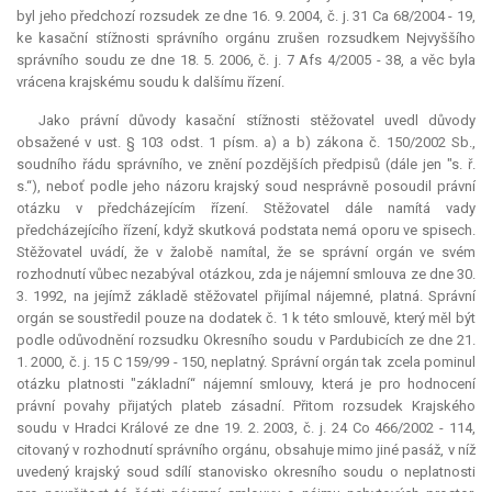
byl jeho předchozí rozsudek ze dne 16. 9. 2004, č. j. 31 Ca 68/2004 - 19,
ke kasační stížnosti správního orgánu zrušen rozsudkem Nejvyššího
správního soudu ze dne 18. 5. 2006, č. j. 7 Afs 4/2005 - 38, a věc byla
vrácena krajskému soudu k dalšímu řízení.
Jako právní důvody kasační stížnosti stěžovatel uvedl důvody
obsažené v ust. § 103 odst. 1 písm. a) a b) zákona č. 150/2002 Sb.,
soudního řádu správního, ve znění pozdějších předpisů (dále jen "s. ř.
s.“), neboť podle jeho názoru krajský soud nesprávně posoudil právní
otázku v předcházejícím řízení. Stěžovatel dále namítá vady
předcházejícího řízení, když skutková podstata nemá oporu ve spisech.
Stěžovatel uvádí, že v žalobě namítal, že se správní orgán ve svém
rozhodnutí vůbec nezabýval otázkou, zda je nájemní smlouva ze dne 30.
3. 1992, na jejímž základě stěžovatel přijímal nájemné, platná. Správní
orgán se soustředil pouze na dodatek č. 1 k této smlouvě, který měl být
podle odůvodnění rozsudku Okresního soudu v Pardubicích ze dne 21.
1. 2000, č. j. 15 C 159/99 - 150, neplatný. Správní orgán tak zcela pominul
otázku platnosti "základní“ nájemní smlouvy, která je pro hodnocení
právní povahy přijatých plateb zásadní. Přitom rozsudek Krajského
soudu v Hradci Králové ze dne 19. 2. 2003, č. j. 24 Co 466/2002 - 114,
citovaný v rozhodnutí správního orgánu, obsahuje mimo jiné pasáž, v níž
uvedený krajský soud sdílí stanovisko okresního soudu o neplatnosti