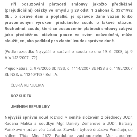
Při posuzování platnosti smlouvy jakožto předběžné
(
prejudiciální
) otázky ve smyslu § 28 odst. 1 zákona č. 337/1992
Sb., o správě daní a poplatků, je správce daně vázán toliko
pravomocným výrokem příslušného soudu o takové otázce.
Rozhodnutí soudu, které se posouzením platnosti smlouvy zabývá
jako předběžnou otázkou pouze ve svém odůvodnění, může
sloužit jen jako podklad pro vlastní úsudek správce daně.
(Podle rozsudku Nejvyššího správního soudu ze dne 19. 6. 2008, čj. 9
Afs 142/2007 - 72)
Prejudikatura: č. 979/2006 Sb.NSS, č. 1114/2007 Sb.NSS a č. 1185/2007
Sb.NSS; č. 11240/1934 Boh. A.
ČESKÁ REPUBLIKA
ROZSUDEK
JMÉNEM REPUBLIKY
Nejvyšší správní soud
rozhodl v senátě složeném z předsedy JUDr.
Radana Malíka a soudkyň Mgr. Daniely Zemanové a JUDr. Barbary
Pořízkové v právní věci žalobce: Stavební bytové družstvo Pernštejn, se
sídlem Třída Míru 2672, Pardubice, zastoupeného Mgr. Josefem