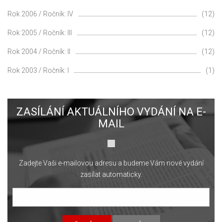
Rok 2006 / Ročník: IV
(12)
Rok 2005 / Ročník: III
(12)
Rok 2004 / Ročník: II
(12)
Rok 2003 / Ročník: I
(1)
ZASÍLÁNÍ AKTUÁLNÍHO VYDÁNÍ NA E-
MAIL
Zadejte Vaši e-mailovou adresu a budeme Vám nové vydání
zasílat automaticky.