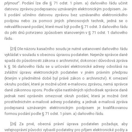
přijmout
“. Podání lze dle § 71 odst. 1 písm. a) daňového řádu učinit
datovou zprávou podepsanou uznávaným elektronickým podpisem. Je-
li podání učiněno datovou zprávou bez uznávaného elektronického
podpisu nebo za pomoci jiných přenosových technik, jedná se o
nekvalifikované podání, které musí být podle § 71 odst. 3 daňového řádu
do pěti dnů potvrzeno způsobem stanoveným v § 71 odst. 1 daňového
řádu.
[25] Dle názoru kasačního soudu je nutné ustanovení daňového řádu
vykládat v souladu s obecnou úpravou podatelen. Nejenže správce daně
spadá do působnosti zákona o archivnictví, dokonce i důvodová zpráva
k § 56 daňového řádu se u určování elektronické adresy odvolává na
zvláštní úpravu elektronických podatelen v jiném právním předpisu
(kterým v předmětné době byl právě zákon o archivnictví). K omezení
okruhu podání, které je možné učinit e-mailovou zprávou, nemá správce
daně zákonnou oporu. Podle výše nastíněných východisek správce daně
jednak není oprávněn omezovat okruh podání, která je možné činit
prostřednictvím e-mailové adresy podatelny, a jednak e-mailová zpráva
podepsaná uznávaným elektronickým podpisem je kvalifikovanou
formou podání podle § 71 odst. 1 písm. a) daňového řádu.
[26] Za prvé, obecná právní úprava podatelen požaduje, aby
veřejnoprávní původci vybavili podatelny pro příjem elektronické pošty a