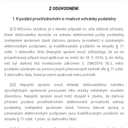
Z ODŮVODNĚNÍ:
1. K podání prostřednictvím e-mailové schránky podatelny
[21] Klíčovou otázkou je v daném případě to, zda daňové přiznání,
které stěžovatelka doručila na adresu elektronické pošty podatelny
zveřejněné správcem daně datovou zprávou (e-mailem) s uznávaným
elektronickým podpisem, je kvalifikovaným podáním ve smyslu § 71
odst. 1 daňového řádu (Nejvyšší správní soud zdůrazňuje, že se na
projednávaný případ musí aplikovat ve znění do 18. 9. 2016, tj. do doby,
než byl daňový řád novelizován zákonem č. 298/2016 Sb.), nebo
podáním učiněným za pomoci jiných přenosových technik dle § 71 odst.
3 daňového řádu, které je nutné opakovat nebo potvrdit.
[22] Nejvyšší správní soud shledal stěžovatelčinu námitku
zpochybňující správnost posouzení této otázky městským soudem
důvodnou. Nejvyšší správní soud totiž dospěl k závěru, že daňová
přiznání podaná prostřednictvím elektronické (e-mailové) adresy
podatelny, zveřejněné správcem daně, formou datové zprávy s
uznávaným elektronickým podpisem jsou kvalifikovaným podáním ve
smyslu § 71 odst. 1 písm. a) daňového řádu.