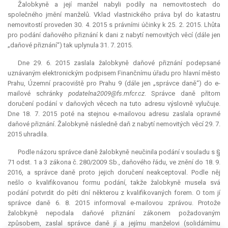
Žalobkyně a její manžel nabyli podíly na nemovitostech do
společného jmění manželů. Vklad vlastnického práva byl do katastru
nemovitostí proveden 30. 4. 2015 s právními účinky k 25. 2. 2015. Lhůta
pro podání daňového přiznání k dani z nabytí nemovitých věcí (dále jen
„daňové přiznání“) tak uplynula 31. 7. 2015.
Dne 29. 6. 2015 zaslala žalobkyně daňové přiznání podepsané
uznávaným elektronickým podpisem Finančnímu úřadu pro hlavní město
Prahu, Územní pracoviště pro Prahu 9 (dále jen „správce daně“) do e-
mailové schránky
podatelna2009@fs.mfcr.cz
. Správce daně přitom
doručení podání v daňových věcech na tuto adresu výslovně vylučuje.
Dne 18. 7. 2015 poté na stejnou e-mailovou adresu zaslala opravné
daňové přiznání. Žalobkyně následně daň z nabytí nemovitých věcí 29. 7.
2015 uhradila.
Podle názoru správce daně žalobkyně neučinila podání v souladu s §
71 odst. 1 a 3 zákona č. 280/2009 Sb., daňového řádu, ve znění do 18. 9.
2016, a správce daně proto jejich doručení neakceptoval. Podle něj
nešlo o kvalifikovanou formu podání, takže žalobkyně musela svá
podání potvrdit do pěti dní některou z kvalifikovaných forem. O tom jí
správce daně 6. 8. 2015 informoval e-mailovou zprávou. Protože
žalobkyně nepodala daňové přiznání zákonem požadovaným
způsobem, zaslal správce daně jí a jejímu manželovi (solidárnímu