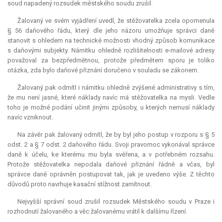
soud napadený rozsudek městského soudu zrušil.
Žalovaný ve svém vyjádření uvedl, že stěžovatelka zcela opomenula
§ 56 daňového řádu, který dle jeho názoru umožňuje správci daně
stanovit s ohledem na technické možnosti vhodný způsob komunikace
s daňovými subjekty. Námitku ohledně rozlišitelnosti e-mailové adresy
považoval za bezpředmětnou, protože předmětem sporu je toliko
otázka, zda bylo daňové přiznání doručeno v souladu se zákonem.
Žalovaný pak odmítl i námitku ohledně zvýšené administrativy s tím,
že mu není jasné, které náklady navíc má stěžovatelka na mysli. Vedle
toho je možné podání učinit jinými způsoby, u kterých nemusí náklady
navíc vzniknout.
Na závěr pak žalovaný odmítl, že by byl jeho postup v rozporu s § 5
odst. 2 a § 7 odst. 2 daňového řádu. Svoji pravomoc vykonával správce
daně k účelu, ke kterému mu byla svěřena, a v potřebném rozsahu.
Protože stěžovatelka nepodala daňové přiznání řádně a včas, byl
správce daně oprávněn postupovat tak, jak je uvedeno výše. Z těchto
důvodů proto navrhuje kasační stížnost zamítnout.
Nejvyšší správní soud zrušil rozsudek Městského soudu v Praze i
rozhodnutí žalovaného a věc žalovanému vrátil k dalšímu řízení.