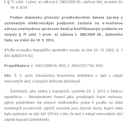
k § 71 odst. 1 písm. a) zákona č. 280/2009 Sb., daňový řád, ve znění do
18. 9. 2016
Podání daňového přiznání prostřednictvím datové zprávy s
uznávaným elektronickým podpisem zaslané na e-mailovou
adresu zveřejněnou správcem daně je kvalifikovaným podáním ve
smyslu § 71 odst. 1 písm. a) zákona č. 280/2009 Sb., daňového
řádu, ve znění do 18. 9. 2016.
(Podle rozsudku Nejvyššího správního soudu ze dne 20. 10. 2020, čj. 1
Afs 428/2019-42)
Prejudikatura
: č. 1441/2008 Sb. NSS, č. 3633/2017 Sb. NSS.
Věc
: Š. S. proti Odvolacímu finančnímu ředitelství o daň z nabytí
nemovitých věcí, o kasační stížnosti žalobkyně.
Žalobkyně, jako jedna z kupujících, uzavřela 25. 2. 2015 s Českou
republikou – Ministerstvem financí jako prodávající kupní smlouvu,
jejímž předmětem byl převod vlastnického práva k podílu na blíže
uvedených pozemcích, jejichž součástí jsou bytové domy. Kupní cena
byla ujednána ve výši 641 070 Kč s tím, že daň z nabytí nemovitých věcí
zaplatí kupující (žalobkyně).