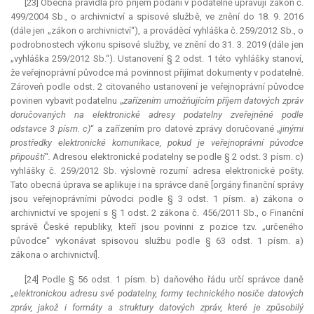
[23] Obecná pravidla pro příjem podání v podatelně upravují zákon č.
499/2004 Sb., o archivnictví a spisové službě, ve znění do 18. 9. 2016
(dále jen „zákon o archivnictví“), a prováděcí vyhláška č. 259/2012 Sb., o
podrobnostech výkonu spisové služby, ve znění do 31. 3. 2019 (dále jen
„vyhláška 259/2012 Sb.“). Ustanovení § 2 odst. 1 této vyhlášky stanoví,
že veřejnoprávní původce má povinnost přijímat dokumenty v podatelně.
Zároveň podle odst. 2 citovaného ustanovení je veřejnoprávní původce
povinen vybavit podatelnu „
zařízením umožňujícím příjem datových zpráv
doručovaných na elektronické adresy podatelny zveřejněné podle
odstavce 3 písm. c)
“ a zařízením pro datové zprávy doručované „
jinými
prostředky elektronické komunikace, pokud je veřejnoprávní původce
připouští
“
.
Adresou elektronické podatelny se podle § 2 odst. 3 písm. c)
vyhlášky č. 259/2012 Sb. výslovně rozumí adresa elektronické pošty.
Tato obecná úprava se aplikuje i na správce daně [orgány finanční správy
jsou veřejnoprávními původci podle § 3 odst. 1 písm. a) zákona o
archivnictví ve spojení s § 1 odst. 2 zákona č. 456/2011 Sb., o Finanční
správě České republiky, kteří jsou povinni z pozice tzv. „určeného
původce“ vykonávat spisovou službu podle § 63 odst. 1 písm. a)
zákona o archivnictví].
[24] Podle § 56 odst. 1 písm. b) daňového řádu určí správce daně
„
elektronickou adresu své podatelny, formy technického nosiče datových
zpráv, jakož i formáty a struktury datových zpráv, které je způsobilý