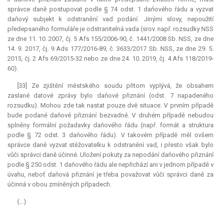
správce daně postupovat podle § 74 odst. 1 daňového řádu a vyzvat
daňový subjekt k odstranění vad podání. Jinými slovy, nepoužití
předepsaného formuláře je odstranitelná vada (srov. např. rozsudky NSS
ze dne 11. 10. 2007, čj. 5 Afs 155/2006-90, č. 1441/2008 Sb. NSS, ze dne
14. 9. 2017, čj. 9 Ads 177/2016-89, č. 3633/2017 Sb. NSS, ze dne 29. 5.
2015, čj. 2 Afs 69/2015-32 nebo ze dne 24. 10. 2019, čj. 4 Afs 118/2019-
60).
[33] Ze zjištění městského soudu přitom vyplývá, že obsahem
zaslané datové zprávy bylo daňové přiznání (odst. 7 napadeného
rozsudku). Mohou zde tak nastat pouze dvě situace. V prvním případě
bude podané daňové přiznání bezvadné. V druhém případě nebudou
splněny formální požadavky daňového řádu (např. formát a struktura
podle § 72 odst. 3 daňového řádu). V takovém případě měl ovšem
správce daně vyzvat stěžovatelku k odstranění vad, i přesto však bylo
vůči správci daně účinné. Uložení pokuty za nepodání daňového přiznání
podle § 250 odst. 1 daňového řádu ale nepřichází ani v jednom případě v
úvahu, neboť daňová přiznání je třeba považovat vůči správci daně za
účinná v obou zmíněných případech.
(…)