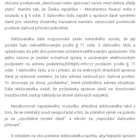
občana poskytovat „
doručovací nebo opisovací servis mezi dvěma úřady
státu
“. Namítá tak, že Česká republika – Ministerstvo financí měla v
souladu s § 5 odst. 3 daňového řádu zajistit u správce daně vyměření
daně pro všechny účastníky transakce namísto vynucování povinnosti
podávat daňová přiznání jednotlivě.
Stěžovatelka dále rozporovala závěr městského soudu, že její
podání bylo nekvalifikovaným podle § 71 odst. 3 daňového řádu a
vyžadovalo do pěti dnů potvrzení učiněné kvalifikovaným způsobem. Dle
jejího názoru je zaslání e-mailové zprávy s uznávaným elektronickým
podpisem na adresu
podatelna2009@fs.mfcr.cz
podáním podle § 71
odst. 1 daňového řádu, a to i přesto, že na webových stránkách správce
daně je výslovně uvedeno, že tato adresa neslouží pro daňová podání.
To dovozuje ze slova „podatelna“, které předmětná adresa obsahuje.
Dále stěžovatelka uvádí, že požadavky správce daně na doručování
bezdůvodně zvyšují náklady na straně daňových subjektů.
Nezákonnost napadeného rozsudku shledává stěžovatelka také v
tom, že se městský soud nevypořádal s tím, že platební výměr na pokutu
je za „opožděné tvrzení daně“ a nikoliv za „nepodání daňového
přiznaní“.
S ohledem na vše uvedené stěžovatelka navrhla, aby Nejvyšší správní