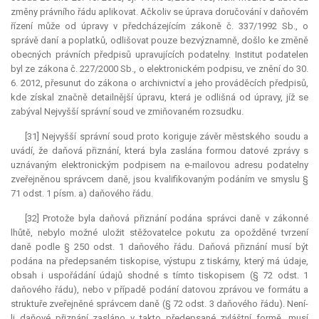
změny právního řádu aplikovat. Ačkoliv se úprava doručování v daňovém
řízení může od úpravy v předcházejícím zákoně č. 337/1992 Sb., o
správě daní a poplatků, odlišovat pouze bezvýznamně, došlo ke změně
obecných právních předpisů upravujících podatelny. Institut podatelen
byl ze zákona č. 227/2000 Sb., o elektronickém podpisu, ve znění do 30.
6. 2012, přesunut do zákona o archivnictví a jeho prováděcích předpisů,
kde získal značně detailnější úpravu, která je odlišná od úpravy, jíž se
zabýval Nejvyšší správní soud ve zmiňovaném rozsudku.
[31] Nejvyšší správní soud proto koriguje závěr městského soudu a
uvádí, že daňová přiznání, která byla zaslána formou datové zprávy s
uznávaným elektronickým podpisem na e-mailovou adresu podatelny
zveřejněnou správcem daně, jsou kvalifikovaným podáním ve smyslu §
71 odst. 1 písm. a) daňového řádu.
[32] Protože byla daňová přiznání podána správci daně v zákonné
lhůtě, nebylo možné uložit stěžovatelce pokutu za opožděné tvrzení
daně podle § 250 odst. 1 daňového řádu. Daňová přiznání musí být
podána na předepsaném tiskopise, výstupu z tiskárny, který má údaje,
obsah i uspořádání údajů shodné s tímto tiskopisem (§ 72 odst. 1
daňového řádu), nebo v případě podání datovou zprávou ve formátu a
struktuře zveřejněné správcem daně (§ 72 odst. 3 daňového řádu). Není-
li daňové přiznání zasláno v takto předepsané zvláštní formě, musí