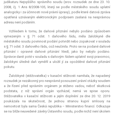
judikaturu Nejvyššího správního soudu (srov. rozsudek ze dne 23. 10.
2008, čj. 1 Ans 8/2008-105, který se podle městského soudu uplatní
analogicky i za účinnosti nové právní úpravy), podle které datová zpráva
opatřená uznávaným elektronickým podpisem zaslaná na nesprávnou
adresu není podáním.
Vzhledem k tomu, že daňové přiznání nebylo podáno způsobem
vymezeným v § 71 odst. 1 daňového řádu, měla žalobkyně dle
městského soudu povinnost podání potvrdit nebo zopakovat v souladu
s § 71 odst. 3 daňového řádu, což neučinila. Proto se na podané daňové
přiznání i opravné daňové přiznání hledí, jako by nebylo podáno.
Správce daně poté v souladu s daňovým řádem uplatnil svoji pravomoc,
žalobkyni úředně daň vyměřil a uložil jí za opožděné daňové přiznání
pokutu.
Žalobkyně (stěžovatelka) v kasační stížnosti namítala, že napadený
rozsudek je nezákonný pro nesprávné posouzení právní otázky soudem
a že řízení před správním orgánem je stiženo vadou, neboť skutková
podstata, z níž správní orgán vycházel, nemá ve spise oporu.
Stěžovatelka v kasační stížnosti a jejím doplnění ze dne 20. 12. 2019
poukázala na skutečnost, že jednou stranou kupní smlouvy na
nemovitost byla sama Česká republika – Ministerstvo financí. Odkazuje
se na blíže neuvedené závěry Ústavního soudu, podle nichž není úkolem