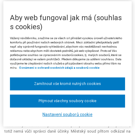
poplatníkovi) 9. 9. 2015 výzvu k podání daňového přiznání.
Na tuto výzvu reagovala žalobkyně 14. 9. 2015 zasláním daňových
Aby web fungoval jak má (souhlas
přiznání na CD poštou spolu se stížností, ve které vyjádřila svůj
s cookies)
nesouhlas s postupem správce daně při příjmu daňových přiznání
prostřednictvím e-mailové adresy elektronické podatelny. Správce daně
vyřídil stížnost 30. 10. 2015 jako nedůvodnou, přičemž zopakoval výše
Vážený návštěvníku, snažíme se ze všech sil přinášet vysokou úroveň uživatelského
komfortu při používání našich webových stránek. Mezi základní předpoklady patří
uvedenou argumentaci o neúčinnosti doručení.
např. aby správně fungovalo vyhledávání, abychom vás neobtěžovali nevhodnou
reklamou nebo abychom měli dostatek podnětů, jak web vylepšovat. Proto od Vás
Dne 4. 1. 2016 vydal správce daně platební výměr, kterým žalobkyni
potřebujeme souhlas se zpracováním souborů cookies, tj. malých souborů, které se
dočasně ukládají ve vašem prohlížeči. Předem děkujeme za udělení souhlasu. Data
vyměřil daň z nabytí nemovitých věcí ve výši 1.584 Kč. Druhým platebním
využijeme ke zlepšování našich služeb a přizpůsobení obsahu webu přímo Vám na
výměrem ze dne 23. 2. 2016 (dále jen „platební výměr“) uložil správce
míru.
Oznámení o ochraně osobních údajů a souborů cookie
daně žalobkyni pokutu ve výši 500 Kč za opožděné tvrzení daně podle §
250 daňového řádu. Proti platebnímu výměru podala žalobkyně odvolání,
Zamítnout vše kromě nutných cookies
které žalovaný zamítnul rozhodnutím ze dne 26. 8. 2016 (dále jen
„rozhodnutí o odvolání“) jako nedůvodné.
Přijmout všechny soubory cookie
Žalobkyně se u Městského soudu v Praze (dále jen „městský soud“)
domáhala zrušení rozhodnutí o odvolání a platebního výměru. Městský
soud žalobě nevyhověl a jako nedůvodnou ji napadeným rozsudkem
Nastavení souborů cookie
zamítl. Podání daňového přiznání na adresu
podatelna2009@fs.mfcr.cz
,
která nebyla označena jako adresa pro podávání daňových přiznání,
totiž nemá vůči správci daně účinky. Městský soud přitom odkázal na