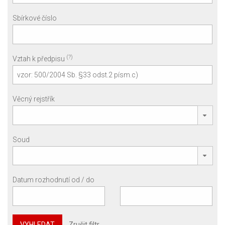
Sbírkové číslo
(?)
Vztah k předpisu
Věcný rejstřík
Soud
Datum rozhodnutí od / do
VYHLEDAT
Zrušit filtr