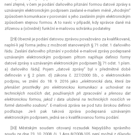
není zřejmé, v čem je podání daňového přiznání formou datové zprávy s
uznávaným elektronickým podpisem zaslané e-mailem méně „vhodným“
způsobem komunikace v porovnání s jeho zasláním jiným elektronickým
způsobem stejnou formou. A to navíc v případě, kdy správce daně má
zřízenou a (očividně) funkční e-mailovou schránku podatelny.
[29] Obecně je podání datovou zprávou považováno za kvalifikované,
naplní-li její forma jednu z možností stanovených § 71 odst. 1 daňového
řádu. Zaslání daňového přiznání v podobě e-mailové zprávy podepsané
uznávaným elektronickým podpisem přitom naplňuje definici formy
datové zprávy s uznávaným elektronickým podpisem [§ 71 odst. 1 písm.
a) daňového řádu]. Pojem „datové zprávy“ byl v předmětné době
definován v § 2 písm. d) zákona č. 227/2000 Sb., o elektronickém
podpisu, ve znění do 18. 9. 2016 jako „
elektronická data, která lze
přenášet prostředky pro elektronickou komunikaci a uchovávat na
technických nosičích dat, používaných při zpracování a přenosu dat
elektronickou formou, jakož i data uložená na technických nosičích ve
formě datového souboru
“. E-mailová zpráva se pod tuto širokou definici
podřazuje. Je-li pak taková zpráva podepsaná uznávaným
elektronickým podpisem, jedná se o kvalifikovanou formu podání.
[30] Městským soudem citovaný rozsudek Nejvyššího správního
soudu ze dne 23. 10. 2008, čj. 1 Ans 8/2008-105, není možné z důvodu