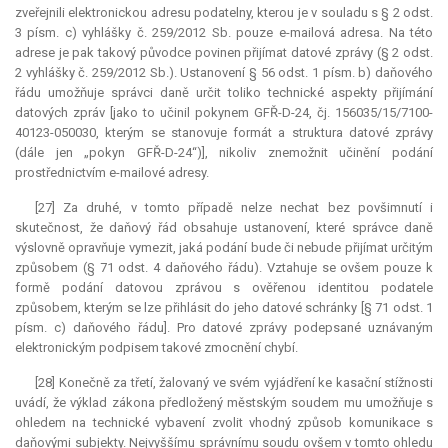
zveřejnili elektronickou adresu podatelny, kterou je v souladu s § 2 odst.
3 písm. c) vyhlášky č. 259/2012 Sb. pouze e-mailová adresa. Na této
adrese je pak takový původce povinen přijímat datové zprávy (§ 2 odst.
2 vyhlášky č. 259/2012 Sb.). Ustanovení § 56 odst. 1 písm. b) daňového
řádu umožňuje správci daně určit toliko technické aspekty přijímání
datových zpráv [jako to učinil pokynem GFŘ-D-24, čj. 156035/15/7100-
40123-050030, kterým se stanovuje formát a struktura datové zprávy
(dále jen „pokyn GFŘ-D-24“)], nikoliv znemožnit učinění podání
prostřednictvím e-mailové adresy.
[27] Za druhé, v tomto případě nelze nechat bez povšimnutí i
skutečnost, že daňový řád obsahuje ustanovení, které správce daně
výslovně opravňuje vymezit, jaká podání bude či nebude přijímat určitým
způsobem (§ 71 odst. 4 daňového řádu). Vztahuje se ovšem pouze k
formě podání datovou zprávou s ověřenou identitou podatele
způsobem, kterým se lze přihlásit do jeho datové schránky [§ 71 odst. 1
písm. c) daňového řádu]. Pro datové zprávy podepsané uznávaným
elektronickým podpisem takové zmocnění chybí.
[28] Konečně za třetí, žalovaný ve svém vyjádření ke kasační stížnosti
uvádí, že výklad zákona předložený městským soudem mu umožňuje s
ohledem na technické vybavení zvolit vhodný způsob komunikace s
daňovými subjekty. Nejvyššímu správnímu soudu ovšem v tomto ohledu