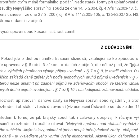
 prostřednictvím méně formálního podání. Nedostatek formy při uplatňování da
ozsudky Nejvyššího správního soudu ze dne 14. 5. 2004, čj. 4 Afs 1/2003-43, č.
éna usnesení ze dne 27. 3. 2007, čj. 8 Afs 111/2005-106, č. 1264/2007 Sb. NSS
kona o daních z příjmů.
vyšší správní soud kasační stížnost zamítl.
Z ODŮVODNĚNÍ:
.) Pokud jde o druhou námitku kasační stížnosti, vztahující se ke způsobu o
 je upravena v § 5 odst. 3 zákona o daních z příjmů, dle něhož platí, že "[p]
o
ch a výdajích přesáhnou výdaje příjmy uvedené v § 7 a § 9, je rozdíl ztrátou. O z
ílčích základů daně zjištěných podle jednotlivých druhů příjmů uvedených v § 7
kterou nelze uplatnit při zdanění příjmů ve zdaňovacím období, ve kterém vznikl
livých druhů příjmů uvedených v § 7 až § 10 v následujících zdaňovacích obdobíc
ožnosti uplatňování daňové ztráty se Nejvyšší správní soud vyjádřil v již ci
ozhodnutí obstálo i v testu ústavnosti (viz usnesení Ústavního soudu ze dne 15.
hledem k tomu, že jak krajský soud, tak i žalovaný dospívají k různým vý
aného rozhodnutí obsáhle citovat: "
Nejvyšší správní soud stabilně vychází z
ho subjektu. Jinými slovy, uplatnění (nebo neuplatnění) daňové ztráty
-
chápané 
ci daně
-
je výsledkem jeho vnitřní úvahy ekonomické. Aktivní úkon daňového s