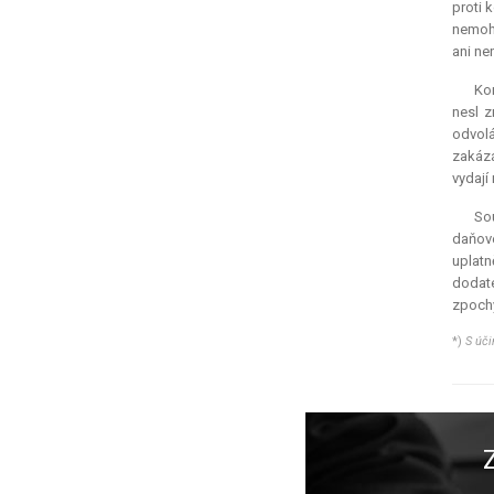
proti 
nemohl
ani nen
Kon
nesl z
odvolá
zakázá
vydají
So
daňové
uplatn
dodat
zpoch
*)
S úči