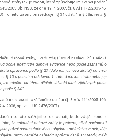
ňové ztráty tak je vadou, která způsobuje irelevanci podání
 645/2005 Sb. NSS, ze dne 19. 4. 2007, čj. 8 Afs 142/2005-46,
). Tomuto závěru přisvědčuje i § 34 odst. 1 a § 38n, resp. §
dečtu daňové ztráty, uvádí zdejší soud následující. Daňová
kud podle účetnictví, daňové evidence nebo podle záznamů o
trátu upravenou podle § 23 (dále jen ,daňová ztráta') se sníží
 až § 10 s použitím odstavce 1. Tuto daňovou ztrátu nebo její
a, lze odečíst od úhrnu dílčích základů daně zjištěných podle
h podle § 34.
"
tovaném usnesení rozšířeného senátu čj. 8 Afs 111/2005-106.
 4. 2008, sp. zn. I. ÚS 2476/2007).
kladům tohoto stěžejního rozhodnutí, bude zdejší soud z
 toho, že uplatnění daňové ztráty je právem, nikoli povinností
jako právní postup daňového subjektu směřující navenek, vůči
ubjektu proto nemůže nahradit správce daně ani tehdy, má-li