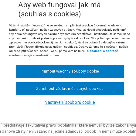
Aby web fungoval jak má
 zákona č. 337/1992 Sb., o správě daní a poplatků, ve znění zákonů č. 35/1
92")
(souhlas s cookies)
e-li dle § 48 zákona č. 337/1992 Sb., o správě daní a poplatků, pod
Vážený návštěvníku, snažíme se ze všech sil přinášet vysokou úroveň uživatelského
ční úřad akceptuje daňové přiznání, pak v tomto odvolání může odvola
komfortu při používání našich webových stránek. Mezi základní předpoklady patří např.
émpřiznání zpochybněny, včetně údajů o uplatnění odpočtu daňové ztrá
aby správně fungovalo vyhledávání, abychom vás neobtěžovali nevhodnou reklamou nebo
abychom měli dostatek podnětů, jak web vylepšovat. Proto od Vás potřebujeme souhlas se
zpracováním souborů cookies, tj. malých souborů, které se dočasně ukládají ve vašem
 rozsudku Nejvyššího správního soudu ze dne 28. 5. 2013, čj. 2 Afs 77/2012-21)
prohlížeči. Předem děkujeme za udělení souhlasu. Data využijeme ke zlepšování našich
služeb a přizpůsobení obsahu webu přímo Vám na míru.
Oznámení o ochraně
dikatura:
č. 839/2006 Sb. NSS a č. 1264/2007 Sb. NSS.
osobních údajů a souborů cookie
polečnost s ručením omezeným American game proti Odvolacímu finančnímu ředi
Přijmout všechny soubory cookie
anční úřad ve Vyškově akceptoval řádné daňové přiznání žalobkyně a konklud
odala žalobkyně odvolání. Finanční ředitelství v Brně [pozn. Finanční ředitels
Zamítnout vše kromě nutných cookies
nční správě České republiky, působnost finančních ředitelství přešla na Od
 náklady žalobkyně, coby provozovatelky loterie a jiné podobné hry, ve smy
 Zatímco v oblasti některých nepřímých nákladů žalovaný akceptoval námitky 
Nastavení souborů cookie
alovaný plně uznal za daňový náklad kursové ztráty specifikované v části 
odvolacího řízení, aby v případě zvýšení základu daně v odvolacím řízení by
toval, že odečet daňové ztráty dle § 34 odst. 1 zákona č. 586/1992 Sb., o 
í, představuje
fakultativní
právo poplatníka, které nemusí být ze zákona využ
 daňové ztráty není vázáno na jediné zdaňovací období, v němž může poplatní