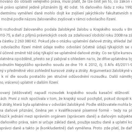
rnováno do oblasti veřejného práva, musí platit, že lze činit jen to, co zák
vé právo uplatnil jedině přiznáním (§ 40 odst. 16 daňového řádu z roku 1992
dentnímu vyměření daně mohlo dojít ke zvýšení jakýchkoliv fakultativních n
 možné podle názoru žalovaného zvyšovat v rámci odvolacího řízení.
ti rozhodnutí žalovaného podala žalobkyně žalobu u Krajského soudu v Brně
10-75, a daň z příjmů právnických osob za zdaňovací období roku 2008 na zák
a částku 2 263 380 Kč. Pokud jde o otázku uplatnění daňové ztráty, shledal ž
odvolacího řízení měnit údaje svého odvolání (včetně údajů týkajících se
 účinně změnit též údaj týkající se uplatněné daňové ztráty. Co se týče kurso
platněna opožděně, přesto se jí zabýval s ohledem na to, že dříve uplatněna být
odnutím Nejvyššího správního soudu ze dne 19. 4. 2012, čj. 5 Afs 45/2011-9
ný v předmětné věci zohlednil kursové zisky a ztráty. Argumentaci žalobkyně 
 k ní dle soudu postačilo jen stručné odůvodnění rozsudku. Další námi
no, vráceno
) uplatnit v dalším řízení.
lovaný (stěžovatel) napadl rozsudek krajského soudu kasační stížností.
ách. První z nich spočívala v tom, že krajský soud pochybil, pokud dospěl k
 ztráty, která byla uplatněna v odvolání žalobkyně. Podle stěžovatele mohla 
a daňové přiznání, činěna jen v kvalifikované písemné formě - tedy na p
ází k jednání mezi správním orgánem (správcem daně) a daňovým subjektem
daňového práva, sám si určuje základ daně, použije sazbu daně a uplatní ko
správci daně a takto je (konkludentně) daň vyměřena. Proto zde platí, že d