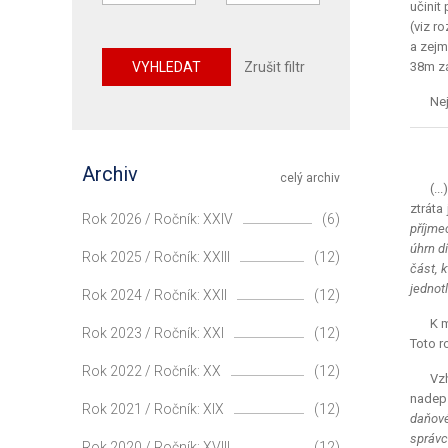
učinit
(viz r
a zejm
VYHLEDAT
Zrušit filtr
38m zá
Nej
Archiv
celý archiv
(..
ztráta
Rok 2026 / Ročník: XXIV
(6)
příjme
úhrn d
Rok 2025 / Ročník: XXIII
(12)
část, 
jednot
Rok 2024 / Ročník: XXII
(12)
K m
Rok 2023 / Ročník: XXI
(12)
Toto r
Rok 2022 / Ročník: XX
(12)
Vz
nadeps
Rok 2021 / Ročník: XIX
(12)
daňové
správ
Rok 2020 / Ročník: XVIII
(12)