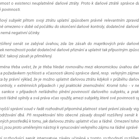
most o existenci neuplatněné daňové ztráty. Proto k daňové ztrátě správce d
 povinnosti.
ový subjekt přitom svoji ztrátu uplatní způsobem právně relevantním zprav
ě omezeno v době od počátku do skončení daňové kontroly; dodatečné daňové př
 nemá negativní účinky.
šířený senát se zabýval úvahou, zda lze zásah do majetkových práv daňovéh
ek nemožnosti podat dodatečné daňové přiznání a uplatnit tak přípustným způso
čil: takový zásah je přiměřený.
ména třeba uvést, že je třeba hledat rovnováhu mezi ekonomickou úvahou daň
) a požadavkem rychlosti a včasnosti úkonů správce daně, resp. veřejným zájm
ka by právní výklad, že je možno uplatnit daňovou ztrátu kdykoli v průběhu daňové
kontroly, v extrémních případech i její praktické znemožnění. Kromě toho
-
v n
 sankce v případech neřádného plnění povinností daňového subjektu, a prakti
sti řádně splnily a svá práva včas využily, amezi subjekty, které své povinnosti sp
vyšší správní soud v řadě rozhodnutí připomíná platnost staré právní zásady
vig
održování dbá. Při respektování této obecné zásady dospěl rozšířený senát k
ných prostředků k tomu, jak daňovou ztrátu uplatnit včas a řádně. Omezení tohot
cí, jsou proto uměřenými nástroji k vynucování veřejného zájmu na řádné správě 
í rozhodující senát interpretuje závěry učiněné v tomto rozhodnutí rozšíř