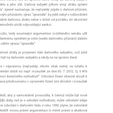
tu a jeho vůli. Daňový subjekt přitom svoji ztrátu uplatní
la
" zjevně naznačuje, že nejčastěji půjde o daňové přiznání,
ovým přiznáním, výraz "
zpravidla
" by jistě nebyl v odůvodnění
platnit daňovou ztrátu nelze v době od počátku do skončení
emožnilo uložit odpovídající sankci.
lo, tedy související argumentaci rozšířeného senátu užít
ludentnímu vyměření je oním (vedle daňového přiznání) dalším
užitím výrazu "
zpravidla
".
ňové ztráty je projevem vůle daňového subjektu, což plně
 být na daňovém subjektu a nikdy ne na správci daně.
 i nápravnou (nejčastěji, nikoliv však nutně, ve vztahu k
lední době viz např. rozsudek ze dne 30. 7. 2012, čj. 5 Afs
í moci konečného rozhodnutí
". Odvolací řízení obecně slouží k
lace
přezkoumáno v opravném řízení (viz shodně i rozsudek
áleží, aby ji samostatně posoudila, k čemuž může být nově
[d]
o doby, než je o odvolání rozhodnuto, může odvolatel údaje
pce odvolání v daňovém řádu z roku 1992 plyne, že odvolatel
destřít novou právní argumentaci či měnit právní a skutková