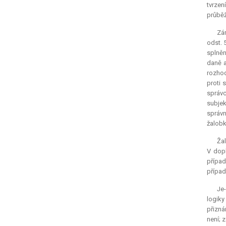
tvrzen
průběž
Zár
odst. 
splněn
daně a
rozhod
proti 
správc
subjek
správn
žalobk
Ža
V dopl
případ
případ
Je-
logiky
přizná
není; 