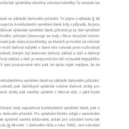
 mohly být uplatněny všechny odvolací námitky. Ty naopak lze
í daně na základě daňového přiznání. To plyne z výkladu § 46
uuje tzv. konkludentní vyměření daně, kdy v případě, že jsou
lovat výsledek vyměření daně, přičemž je za den vyměření
ového přiznání (stanovuje se tedy i
fikce
doručení tohoto
novení pak stanoví podmínky, za kterých je možné se odvolat
e mohl daňový subjekt v dané věci odvolat proti rozhodnutí
hodnutí, kterým byl stanoven daňový základ a daň a daňový
ňový základ a daň, je nesporné (viz též rozsudek Nejvyššího
 V nyní posuzované věci pak ze spisu nijak neplyne, že se
kludentnímu vyměření daně na základě daňového přiznání.
hodnutí) pak žalobkyně uplatnila odečet daňové ztráty pro
vé ztráty pak navrhla uplatnit v takové výši, v jaké bude
přiznání, tedy napadnout konkludentní vyměření daně, pak z
v daňovém přiznání. Pro uplatnění těchto údajů v samotném
ak správně namítá stěžovatel, avšak pro odvolání tomu tak
olu (§ 48 odst. 1 daňového řádu z roku 1992). Je-li odvolání