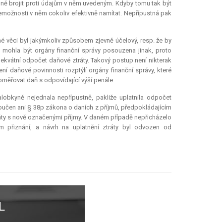
lně brojit proti údajům v něm uvedeným. Kdyby tomu tak být
emožnosti v něm cokoliv efektivně namítat. Nepřípustná pak
é věci byl jakýmkoliv způsobem zjevně účelový, resp. že by
t mohla být orgány finanční správy posouzena jinak, proto
dekvátní odpočet daňové ztráty. Takový postup není nikterak
í daňové povinnosti rozptýlí orgány finanční správy, které
oměřovat daň s odpovídající výší penále.
obkyně nejednala nepřípustně, pakliže uplatnila odpočet
loučen ani § 38p zákona o daních z příjmů, předpokládajícím
áty s nově označenými příjmy. V daném případě nepřicházelo
 přiznání, a návrh na uplatnění ztráty byl odvozen od
L