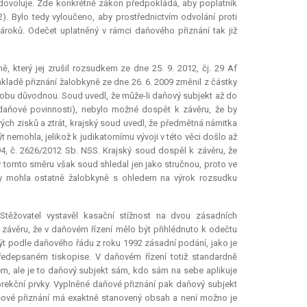
on dovoluje. Zde konkrétně zákon předpokládá, aby poplatník
). Bylo tedy vyloučeno, aby prostřednictvím odvolání proti
ároků. Odečet uplatněný v rámci daňového přiznání tak již
, který jej zrušil rozsudkem ze dne 25. 9. 2012, čj. 29 Af
ladě přiznání žalobkyně ze dne 26. 6. 2009 změnil z částky
alobu důvodnou. Soud uvedl, že může-li daňový subjekt až do
 daňové povinnosti), nebylo možné dospět k závěru, že by
vých zisků a ztrát, krajský soud uvedl, že předmětná námitka
 nemohla, jelikož k judikatornímu vývoji v této věci došlo až
4, č. 2626/2012 Sb. NSS. Krajský soud dospěl k závěru, že
v tomto směru však soud shledal jen jako stručnou, proto ve
tky mohla ostatně žalobkyně s ohledem na výrok rozsudku
 Stěžovatel vystavěl kasační stížnost na dvou zásadních
 závěru, že v daňovém řízení mělo být přihlédnuto k odečtu
být podle daňového řádu z roku 1992 zásadní podání, jako je
ředepsaném tiskopise. V daňovém řízení totiž standardně
, ale je to daňový subjekt sám, kdo sám na sebe aplikuje
rekční prvky. Vyplněné daňové přiznání pak daňový subjekt
aňové přiznání má exaktně stanovený obsah a není možno je