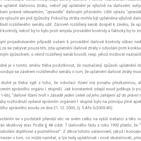
 uplatnit daňovou ztrátu, neboť její uplatnění je výlučně na daňovém subjek
em právně relevantním, "
zpravidla
" daňovým přiznáním. Užití výrazu "
zpravid
lze vyloučit ani jiné způsoby. Pokud by ztráta mohla být uplatněna výlučně daň
nutí rozšířeného senátu užit. Zároveň rozšířený senát dospěl k závěru, že u
 kontroly, neboť by to bylo proti smyslu provádění kontroly a fakticky by to zn
nyní projednávaném případě ovšem k provádění daňové kontroly vůbec nedoš
 Lze se zabývat pouze tím, zda uplatnění daňové ztráty v odvolání proti konk
tným způsobem, o němž rozšířený senát hovořil, resp. jehož možnost naznačil 
edně je v tomto směru třeba podotknout, že naznačený způsob uplatnění da
onduje se závěrem rozšířeného senátu o tom, že uplatnění daňové ztráty musí
druhé je třeba vyjít z toho, že odvolací řízení má povahu přezkumnou, ale
ením správního orgánu I. stupně). Jak konstantně zdejší soud judikuje (v pos
1-66), "
daňové řízení tvoří v zásadě jeden celek od jeho zahájení až do právn
aby rozhodnutí vydané správním orgánem I. stupně bylo na principu plné
ape
šího správního soudu ze dne 21. 12. 2005, čj. 5 Afs 5/2005-85).
oláním se v podstatě přenáší věc ve svém celku na vyšší instanci a této n
ván skutkový stav. Podle § 48 odst. 7 daňového řádu z roku 1992 platilo, že "
odvolání doplňovat a pozměňovat
". Z dikce tohoto ustanovení, jakož i konce
mezen v tom, co může namítat, a lze tedy uplatňovat i nové skutečnosti, pře