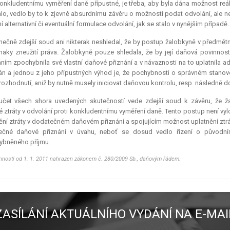
konkludentnímu vyměření daně přípustné, je třeba, aby byla dána možnost reá
o, vedlo by to k zjevně absurdnímu závěru o možnosti podat odvolání, ale n
í alternativní či eventuální formulace odvolání, jak se stalo v nynějším případě.
ečně zdejší soud ani nikterak neshledal, že by postup žalobkyně v předmětn
naky zneužití práva. Žalobkyně pouze shledala, že by její daňová povinnos
ním zpochybnila své vlastní daňové přiznání a v návaznosti na to uplatnila a
n a jednou z jeho přípustných výhod je, že pochybnosti o správném stanoven
 rozhodnutí, aniž by nutně musely iniciovat daňovou kontrolu, resp. následně d
učet všech shora uvedených skutečností vede zdejší soud k závěru, že žal
 ztráty v odvolání proti konkludentnímu vyměření daně. Tento postup není vy
ění ztráty v dodatečném daňovém přiznání a spojujícím možnost uplatnění ztr
ečné daňové přiznání v úvahu, neboť se dosud vedlo řízení o původním
ybněného příjmu.
nností od 1. 1. 2011 nahrazen zákonem č. 280/2009 Sb., daňovým řádem.
ZASÍLÁNÍ AKTUÁLNÍHO VYDÁNÍ NA E-MAI