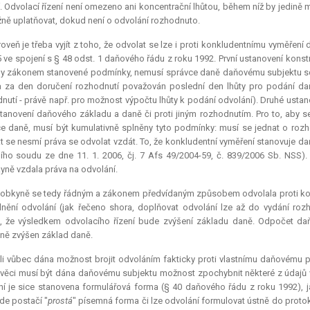
í. Odvolací řízení není omezeno ani koncentrační lhůtou, během níž by jedině
ně uplatňovat, dokud není o odvolání rozhodnuto.
oveň je třeba vyjít z toho, že odvolat se lze i proti konkludentnímu vyměřen
5 ve spojení s § 48 odst. 1 daňového řádu z roku 1992. První ustanovení konstr
y zákonem stanovené podmínky, nemusí správce daně daňovému subjektu sdě
 za den doručení rozhodnutí považován poslední den lhůty pro podání daň
nutí - právě např. pro možnost výpočtu lhůty k podání odvolání). Druhé usta
stanovení daňového základu a daně či proti jiným rozhodnutím. Pro to, aby s
e daně, musí být kumulativně splněny tyto podmínky: musí se jednat o roz
t se nesmí práva se odvolat vzdát. To, že konkludentní vyměření stanovuje da
ího soudu ze dne 11. 1. 2006, čj. 7 Afs 49/2004-59, č. 839/2006 Sb. NSS).
yně vzdala práva na odvolání.
lobkyně se tedy řádným a zákonem předvídaným způsobem odvolala proti kon
nění odvolání (jak řečeno shora, doplňovat odvolání lze až do vydání roz
, že výsledkem odvolacího řízení bude zvýšení základu daně. Odpočet daňo
ně zvýšen základ daně.
li vůbec dána možnost brojit odvoláním fakticky proti vlastnímu daňovému 
 věci musí být dána daňovému subjektu možnost zpochybnit některé z údajů 
ní je sice stanovena formulářová forma (§ 40 daňového řádu z roku 1992), j
zde postačí "
prostá
" písemná forma či lze odvolání formulovat ústně do protok