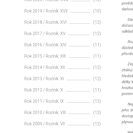
povědo
daňové
Rok 2019 / Ročník: XVII
(10)
Daň
Rok 2018 / Ročník: XVI
(12)
dočasn
odklad
Rok 2017 / Ročník: XV
(12)
Roz
Rok 2016 / Ročník: XIV
(11)
důsled
přisvěd
Rok 2015 / Ročník: XIII
(11)
Zej
Rok 2014 / Ročník: XII
(12)
ztrátu
hledis
Rok 2013 / Ročník: XI
(12)
délky 
hrozbu
Rok 2012 / Ročník: X
(11)
povinno
Rok 2011 / Ročník: IX
(12)
Nej
jeho d
Rok 2010 / Ročník: VIII
(12)
dostup
plynou
Rok 2009 / Ročník: VII
(12)
Nyn