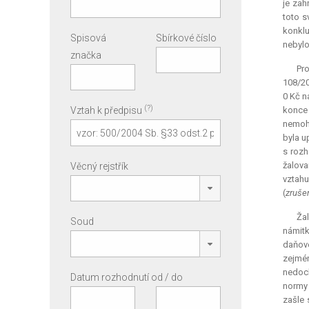
je zah
toto s
konklu
Spisová
Sbírkové číslo
nebylo
značka
Pro
108/20
0 Kč n
(?)
Vztah k předpisu
konce 
nemohl
byla u
s rozh
žalova
Věcný rejstřík
vztahu
(
zruše
Ža
Soud
námitk
daňové
zejmén
nedoch
Datum rozhodnutí od / do
normy 
zašle 