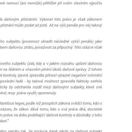
aně nemusí (ani nemůže) přihlížet při svém vlastním výpočtu
idla daňovým přiznáním. Vykonat toto právo je však zákonem
iznání může podat až poté. Až na výši penále pro něj takový
o subjektu (povinnost uhradit následně vyšší penále) jako
bem daňovou ztrátu, považovat za přípustný. Této otázce však
ového subjektu (zda, kdy a v jakém rozsahu uplatní daňovou
em na řádném a včasném plnění úkolů daňové správy. Z tohoto
 kontroly, zjevně zpravidla přinesl výrazně negativní ovlivnění
eposlední řadě
-
by taková možnost zpravidla fakticky setřela
cky by odstranila rozdíl mezi daňovými subjekty, které své
lnit, resp. práva využít, opomenuly.
ilantibus leges
, podle níž prospěch zákona svědčí tomu, kdo o
 názoru, že zákon dává tomu, kdo o svá práva dbá, dostatek
o práva na dobu probíhající daňové kontroly a důsledky z toho
daní.
"
eného senátu tak, že správce daně nikdy za daňový subjekt