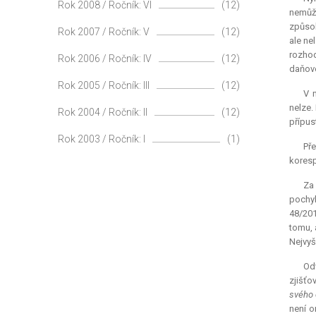
Rok 2008 / Ročník: VI
(12)
nemůže
způsob
Rok 2007 / Ročník: V
(12)
ale ne
rozhod
Rok 2006 / Ročník: IV
(12)
daňové
Rok 2005 / Ročník: III
(12)
V 
nelze.
Rok 2004 / Ročník: II
(12)
přípus
Rok 2003 / Ročník: I
(1)
Př
koresp
Za 
pochyb
48/201
tomu, 
Nejvyš
Odv
zjišťo
svého 
není o