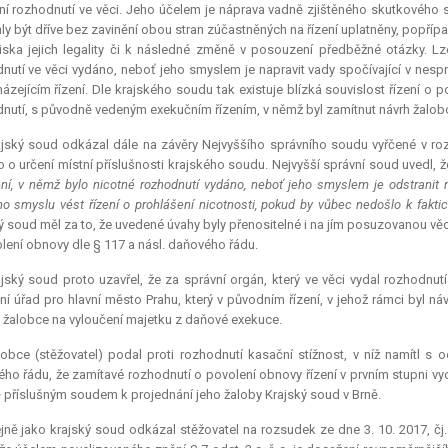
í rozhodnutí ve věci. Jeho účelem je náprava vadně zjištěného skutkového st
y být dříve bez zavinění obou stran zúčastněných na řízení uplatněny, popří
iska jejich legality či k následné změně v posouzení předběžné otázky. Lz
nutí ve věci vydáno, neboť jeho smyslem je napravit vady spočívající v nesp
ázejícím řízení. Dle krajského soudu tak existuje blízká souvislost řízení 
nutí, s původně vedeným exekučním řízením, v němž byl zamítnut návrh žalob
jský soud odkázal dále na závěry Nejvyššího správního soudu vyřčené v roz
o o určení místní příslušnosti krajského soudu. Nejvyšší správní soud uvedl, že
ení, v němž bylo nicotné rozhodnutí vydáno, neboť jeho smyslem je odstranit 
o smyslu vést řízení o prohlášení nicotnosti, pokud by vůbec nedošlo k faktic
ý soud měl za to, že uvedené úvahy byly přenositelné i na jím posuzovanou vě
lení obnovy dle § 117 a násl. daňového řádu.
jský soud proto uzavřel, že za správní orgán, který ve věci vydal rozhodnutí 
ní úřad pro hlavní město Prahu, který v původním řízení, v jehož rámci byl n
 žalobce na vyloučení majetku z daňové
exekuce
.
obce (stěžovatel) podal proti rozhodnutí kasační stížnost, v níž namítl s 
ho řádu, že zamítavé rozhodnutí o povolení obnovy řízení v prvním stupni vydal
 příslušným soudem k projednání jeho žaloby Krajský soud v Brně.
jně jako krajský soud odkázal stěžovatel na rozsudek ze dne 3. 10. 2017, čj