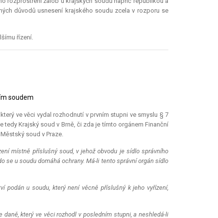
ího rozprostření žalob u krajských soudů napříč republikou a
ných důvodů usnesení krajského soudu zcela v rozporu se
šímu řízení.
ním soudem
který ve věci vydal rozhodnutí v prvním stupni ve smyslu § 7
y je tedy Krajský soud v Brně, či zda je tímto orgánem Finanční
e Městský soud v Praze.
řízení místně příslušný soud, v jehož obvodu je sídlo správního
 kdo se u soudu domáhá ochrany. Má-li tento správní orgán sídlo
tví podán u soudu, který není věcně příslušný k jeho vyřízení,
e daně, který ve věci rozhodl v posledním stupni, a neshledá-li