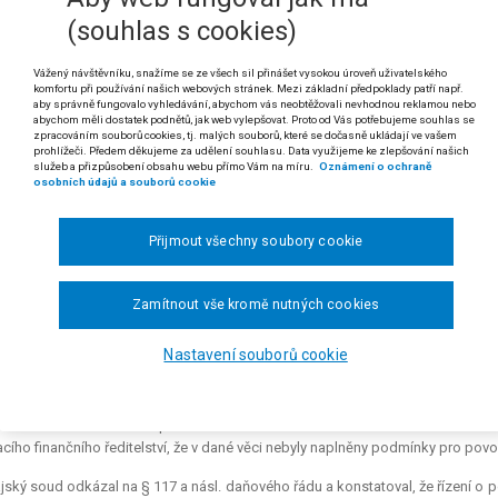
5 a § 117 a násl. zákona č. 280/2009 Sb., daňového řádu
(souhlas s cookies)
 soudního řádu správního
Vážený návštěvníku, snažíme se ze všech sil přinášet vysokou úroveň uživatelského
komfortu při používání našich webových stránek. Mezi základní předpoklady patří např.
 Řízení o povolení či nařízení obnovy řízení podle § 117 a násl. zákona č
aby správně fungovalo vyhledávání, abychom vás neobtěžovali nevhodnou reklamou nebo
ášení nicotnosti podle § 105 daňového řádu, řízením, které nemá úzkou
abychom měli dostatek podnětů, jak web vylepšovat. Proto od Vás potřebujeme souhlas se
zpracováním souborů cookies, tj. malých souborů, které se dočasně ukládají ve vašem
oumávané rozhodnutí v úzkém slova smyslu, jak je tomu u zkoumání, zda
prohlížeči. Předem děkujeme za udělení souhlasu. Data využijeme ke zlepšování našich
dány důvody k opětovnému „
otevření
“ řešení věci původním rozhodnutím j
služeb a přizpůsobení obsahu webu přímo Vám na míru.
Oznámení o ochraně
osobních údajů a souborů cookie
. Místně příslušným k projednání žaloby podle § 65 a násl. s. ř. s. prot
násl. daňového řádu je krajský soud, v jehož obvodu je sídlo správce 
Přijmout všechny soubory cookie
v jehož obvodu je sídlo správce daně, který vydal rozhodnutí, jehož se ř
 rozsudku Nejvyššího správního soudu ze dne 31. 10. 2018, čj. 2 As 188/2018-
Zamítnout vše kromě nutných cookies
dikatura:
č. 3450/2016 Sb. NSS.
Nastavení souborů cookie
. D. V. proti Generálnímu finančnímu ředitelství o obnovu řízení, o kasační stížn
esením ze dne 16. 5. 2018, čj. 30 Af 44/2018-34, rozhodl Krajský soud v Brně
ému soudu v Praze. V předmětné věci se žalobce domáhal zrušení rozhod
cího finančního ředitelství, že v dané věci nebyly naplněny podmínky pro povo
jský soud odkázal na § 117 a násl. daňového řádu a konstatoval, že řízení o 