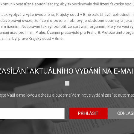
komunikovat různé soudní senáty, aby zkoordinovaly dvě řízení fakticky spolu 
] Jak vyplývá z výše uvedeného, Krajský soud v Brně založil své rozhodnut
dčivé právní úvaze, že řízení o povolení obnovy je obdobně související jako
ím řízením. Nesprávně tak vyhodnotil, že správním orgánem, který ve věci vyda
nanční úřad pro hl. m. Prahu, Územní pracoviště pro Prahu 8. Protože tímto org
 s. ř. s. byl právě Krajský soud v Brně.
ZASÍLÁNÍ AKTUÁLNÍHO VYDÁNÍ NA E-MAI
jte Vaši e-mailovou adresu a budeme Vám nové vydání zasílat automat
PŘIHLÁSIT
ODHLÁS