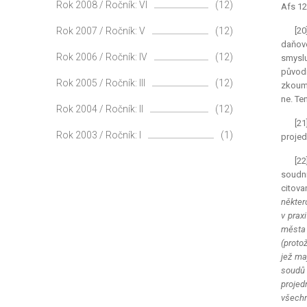
Rok 2008 / Ročník: VI
(12)
Afs 12
Rok 2007 / Ročník: V
(12)
[20
daňové
Rok 2006 / Ročník: IV
(12)
smyslu
původn
Rok 2005 / Ročník: III
(12)
zkoumá
ne. Te
Rok 2004 / Ročník: II
(12)
[2
Rok 2003 / Ročník: I
(1)
projed
[22
soudní
citova
někter
v prax
města 
(proto
jež ma
soudů 
projed
všechn