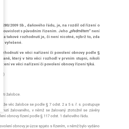
. 280/2009 Sb., daňového řádu, je, na rozdíl od řízení o
 souvislost s původním řízením. Jeho „
předmětem
“ není
 takové rozhodnutí je, či není nicotné, nýbrž to, zda
iž vyřešené.
i rozhodnutí ve věci nařízení či povolení obnovy podle §
daně, který v této věci rozhodl v prvním stupni, nikoli
ízení ve věci nařízení či povolení obnovy řízení týká.
19)
osti žalobce.
, že věc žalobce se podle § 7 odst. 2 a 5 s. ř. s. postupuje
nutí žalovaného, v němž se žalovaný ztotožnil se závěry
lení obnovy řízení podle § 117 odst. 1 daňového řádu.
povolení obnovy je úzce spjato s řízením, v němž bylo vydáno