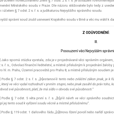
 že účelem novelizovaného znění § 7 odst. 2 s. ř. s. je dosažení rovnoměrnějš
enění Městského soudu v Praze. Dle názoru stěžovatele bylo tedy z uvede
 i účelem § 7 odst. 2 s. ř. s. a judikaturou Nejvyššího správního soudu.
vyšší správní soud zrušil usnesení Krajského soudu v Brně a věc mu vrátil k dal
Z ODŮVODNĚNÍ:
III.
Posouzení věci Nejvyšším správ
] Jako sporná otázka vyvstala, zda je v projednávané věci správním orgánem, 
2 s. ř. s., Odvolací finanční ředitelství, a místně příslušným k projednání žalob
ro hl. m. Prahu, Územní pracoviště pro Prahu 8, a místně příslušným soudem j
] Podle § 7 odst. 2 s. ř. s. „[n]
estanoví-li tento nebo zvláštní zákon jinak, je k 
, který ve věci vydal rozhodnutí v prvním stupni, nebo jinak zasáhl do práv toho,
bvod své působnosti, platí, že má sídlo v obvodu své působnosti.
“
] Podle § 7 odst. 5 věta první s. ř. s. „[b]
yl-li návrh ve věci správního soudnic
pí jej tento soud k vyřízení soudu věcně a místně příslušnému
“.
] Podle § 119 odst. 1 daňového řádu „[o]
bnovu řízení povolí nebo nařídí správc