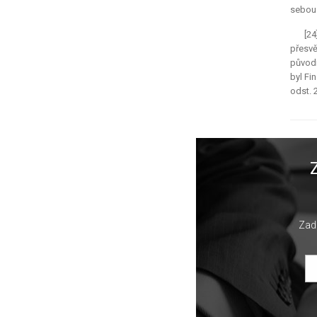
sebou 
[24
přesvě
původn
byl Fi
odst. 2
Zade