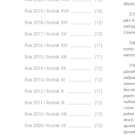
důvod 
Rok 2019 / Ročník: XVII
(10)
[17
jako ř
Rok 2018 / Ročník: XVI
(12)
měl bý
Územní
Rok 2017 / Ročník: XV
(12)
[18
Rok 2016 / Ročník: XIV
(11)
tomto 
samotn
Rok 2015 / Ročník: XIII
(11)
[19
Rok 2014 / Ročník: XII
(12)
původn
zabýva
Rok 2013 / Ročník: XI
(12)
stanov
bez za
Rok 2012 / Ročník: X
(11)
pojem 
rozhod
Rok 2011 / Ročník: IX
(12)
i nové
jednat
Rok 2010 / Ročník: VIII
(12)
dne 6.
Rok 2009 / Ročník: VII
(12)
správě
úpravě