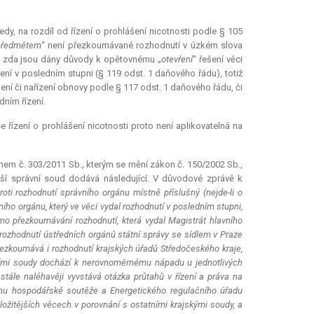
edy, na rozdíl od řízení o prohlášení nicotnosti podle § 105
předmětem
“ není přezkoumávané rozhodnutí v úzkém slova
to, zda jsou dány důvody k opětovnému „
otevření
“ řešení věci
ní v posledním stupni (§ 119 odst. 1 daňového řádu), totiž
ení či nařízení obnovy podle § 117 odst. 1 daňového řádu, či
ním řízení.
 řízení o prohlášení nicotnosti proto není aplikovatelná na
onem č. 303/2011 Sb., kterým se mění zákon č. 150/2002 Sb.,
yšší správní soud dodává následující. V důvodové zprávě k
roti rozhodnutí správního orgánu místně příslušný (nejde-li o
ího orgánu, který ve věci vydal rozhodnutí v posledním stupni,
mo přezkoumávání rozhodnutí, která vydal Magistrát hlavního
rozhodnutí ústředních orgánů státní správy se sídlem v Praze
řezkoumává i rozhodnutí krajských úřadů Středočeského kraje,
rávními soudy dochází k nerovnoměrnému nápadu u jednotlivých
ále naléhavěji vyvstává otázka průtahů v řízení a práva na
ranu hospodářské soutěže a Energetického regulačního úřadu
ožitějších věcech v porovnání s ostatními krajskými soudy, a