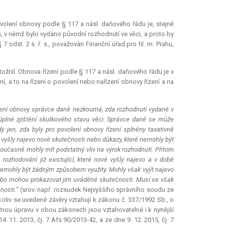
povolení obnovy podle § 117 a násl. daňového řádu je, stejně
m, v němž bylo vydáno původní rozhodnutí ve věci, a proto by
7 odst. 2 s. ř. s., považován Finanční úřad pro hl. m. Prahu,
žnil. Obnova řízení podle § 117 a násl. daňového řádu je v
í, a to na řízení o povolení nebo nařízení obnovy řízení a na
olení obnovy správce daně nezkoumá, zda rozhodnutí vydané v
plné zjištění skutkového stavu věci. Správce daně se může
 jen, zda byly pro povolení obnovy řízení splněny taxativně
vyšly najevo nové skutečnosti nebo důkazy, které nemohly být
současně mohly mít podstatný vliv na výrok rozhodnutí. Přitom
 rozhodování již existující, které nově vyšly najevo a v době
o nemohly být žádným způsobem využity. Mohly však vyjít najevo
, nebo mohou prokazovat jím uváděné skutečnosti. Musí se však
nosti.
“ (srov. např. rozsudek Nejvyššího správního soudu ze
čkoliv se uvedené závěry vztahují k zákonu č. 337/1992 Sb., o
nou úpravu v obou zákonech jsou vztahovatelné i k nynější
 11. 2013, čj. 7 Afs 90/2013-42, a ze dne 9. 12. 2015, čj. 7