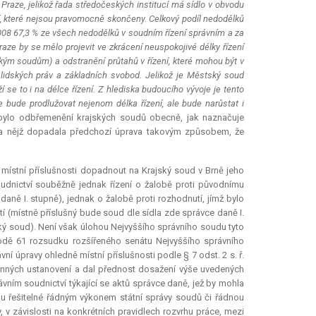
raze, jelikož řada středočeských institucí má sídlo v obvodu
cí, které nejsou pravomocně skončeny. Celkový podíl nedodělků
008 67,3 % ze všech nedodělků v soudním řízení správním a za
e by se mělo projevit ve zkrácení neuspokojivé délky řízení
kým soudům) a odstranění průtahů v řízení, které mohou být v
lidských práv a základních svobod. Jelikož je Městský soud
 se to i na délce řízení. Z hlediska budoucího vývoje je tento
 bude prodlužovat nejenom délka řízení, ale bude narůstat i
bylo odbřemenění krajských soudů obecně, jak naznačuje
na nějž dopadala předchozí úprava takovým způsobem, že
í místní příslušnosti dopadnout na Krajský soud v Brně jeho
soudnictví souběžně jednak řízení o žalobě proti původnímu
daně I. stupně), jednak o žalobě proti rozhodnutí, jímž bylo
 (místně příslušný bude soud dle sídla zde správce daně I.
ský soud). Není však úlohou Nejvyššího správního soudu tyto
odě 61 rozsudku rozšířeného senátu Nejvyššího správního
ní úpravy ohledně místní příslušnosti podle § 7 odst. 2 s. ř.
onných ustanovení a dal přednost dosažení výše uvedených
ávním soudnictví týkající se aktů správce daně, jež by mohla
u řešitelné řádným výkonem státní správy soudů či řádnou
v závislosti na konkrétních pravidlech rozvrhu práce, mezi