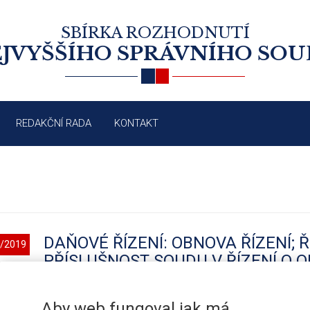
SBÍRKA ROZHODNUTÍ
JVYŠŠÍHO SPRÁVNÍHO SO
REDAKČNÍ RADA
KONTAKT
DAŇOVÉ ŘÍZENÍ: OBNOVA ŘÍZENÍ; 
/2019
PŘÍSLUŠNOST SOUDU V ŘÍZENÍ O
Aby web fungoval jak má