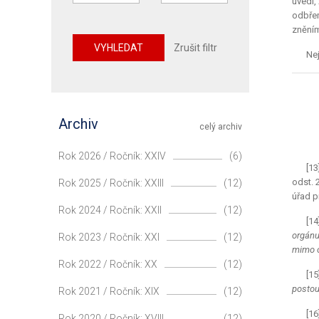
uvedl,
odbřem
zněním
VYHLEDAT
Zrušit filtr
Nej
Archiv
celý archiv
Rok 2026 / Ročník: XXIV
(6)
[13
odst. 
Rok 2025 / Ročník: XXIII
(12)
úřad p
Rok 2024 / Ročník: XXII
(12)
[14
orgánu
Rok 2023 / Ročník: XXI
(12)
mimo o
Rok 2022 / Ročník: XX
(12)
[15
postou
Rok 2021 / Ročník: XIX
(12)
[16
Rok 2020 / Ročník: XVIII
(12)