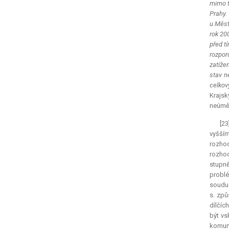
mimo t
Prahy.
u Měst
rok 200
před t
rozpor
zatíže
stav n
celkov
Krajs
neúměr
[23
vyšším
rozhod
rozhod
stupně
problé
soudu 
s. způ
dílčíc
být vs
komuni