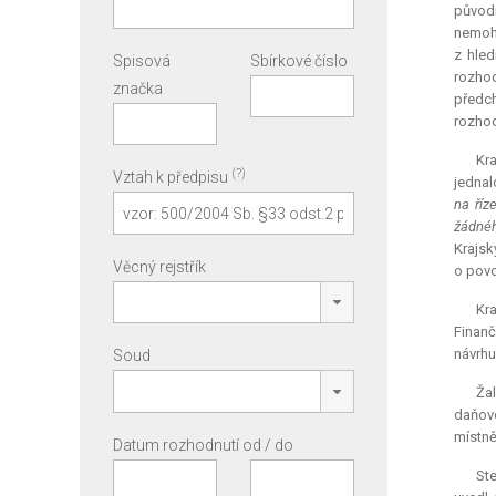
původn
nemohl
z hled
Spisová
Sbírkové číslo
rozhod
značka
předch
rozhod
Kra
(?)
Vztah k předpisu
jednal
na říz
žádnéh
Krajsk
Věcný rejstřík
o povo
Kra
Finanč
návrhu
Soud
Žal
daňové
místně
Datum rozhodnutí od / do
Ste