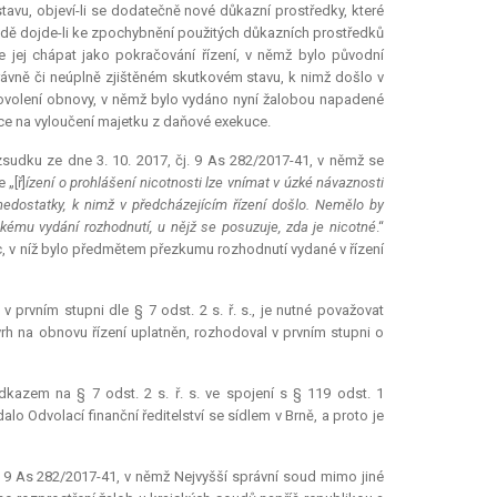
avu, objeví-li se dodatečně nové důkazní prostředky, které
padě dojde-li ke zpochybnění použitých důkazních prostředků
e jej chápat jako pokračování řízení, v němž bylo původní
rávně či neúplně zjištěném skutkovém stavu, k nimž došlo v
o povolení obnovy, v němž bylo vydáno nyní žalobou napadené
ce na vyloučení majetku z daňové
exekuce
.
sudku ze dne 3. 10. 2017, čj. 9 As 282/2017-41, v němž se
 „[ř]
ízení o prohlášení nicotnosti lze vnímat v úzké návaznosti
nedostatky, k nimž v předcházejícím řízení došlo. Nemělo by
kému vydání rozhodnutí, u nějž se posuzuje, zda je nicotné
.“
c, v níž bylo předmětem přezkumu rozhodnutí vydané v řízení
v prvním stupni dle § 7 odst. 2 s. ř. s., je nutné považovat
ávrh na obnovu řízení uplatněn, rozhodoval v prvním stupni o
odkazem na § 7 odst. 2 s. ř. s. ve spojení s § 119 odst. 1
o Odvolací finanční ředitelství se sídlem v Brně, a proto je
. 9 As 282/2017-41, v němž Nejvyšší správní soud mimo jiné