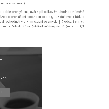
úzce související).
í na dobře promyšlené, avšak při celkovém zhodnocení méně
 řízení o prohlášení nicotnosti podle § 105 daňového řádu s
l rozhodnutí v prvním stupni ve smyslu § 7 odst. 2 s. ř. s.,
ánem byl Odvolací finanční úřad, místně příslušným podle § 7
L
icky.
IT