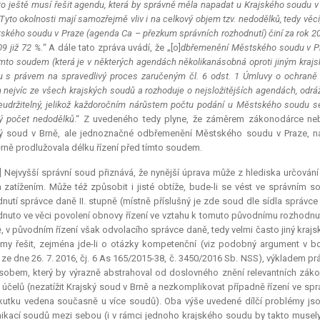
o ještě musí řešit agendu, která by správně měla napadat u Krajského soudu v P
 Tyto okolnosti mají samozřejmě vliv i na celkový objem tzv. nedodělků, tedy vě
ského soudu v Praze (
agenda
Ca – přezkum správních rozhodnutí) činí za rok 2
9 již 72 %.
“ A dále tato zpráva uvádí, že „[o]
dbřemenění Městského soudu v Praz
ímto soudem (která je v některých agendách několikanásobná oproti jiným krajs
u s právem na spravedlivý proces zaručeným čl. 6 odst. 1 Úmluvy o ochraně 
n nejvíc ze všech krajských soudů a rozhoduje o nejsložitějších agendách, odráží
eudržitelný, jelikož každoročním nárůstem počtu podání u Městského soudu se
ý počet nedodělků
.“ Z uvedeného tedy plyne, že záměrem zákonodárce ne
ký soud v Brně, ale jednoznačné odbřemenění Městského soudu v Praze, 
ně prodlužovala délku řízení před tímto soudem.
] Nejvyšší správní soud přiznává, že nynější úprava může z hlediska určován
 zatížením. Může též způsobit i jisté obtíže, bude-li se vést ve správním 
nutí správce daně II. stupně (místně příslušný je zde soud dle sídla správce 
nuto ve věci povolení obnovy řízení ve vztahu k tomuto původnímu rozhodnutí
, v původním řízení však odvolacího správce daně, tedy velmi často jiný kraj
my řešit, zejména jde-li o otázky kompetenční (viz podobný argument v b
ze dne 26. 7. 2016, čj. 6 As 165/2015-38, č. 3450/2016 Sb. NSS), výkladem práv
sobem, který by výrazně abstrahoval od doslovného znění relevantních zák
h účelů (nezatížit Krajský soud v Brně a nezkomplikovat případně řízení ve spr
kutku vedena současně u více soudů). Oba výše uvedené dílčí problémy jso
kací soudů mezi sebou (i v rámci jednoho krajského soudu by takto musely, 