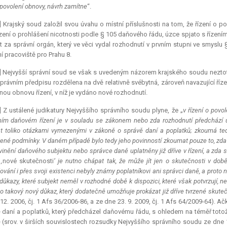
povolení obnovy, návrh zamítne
“.
] Krajský soud založil svou úvahu o místní příslušnosti na tom, že řízení o 
ízení o prohlášení nicotnosti podle § 105 daňového řádu, úzce spjato s řízení
t za správní orgán, který ve věci vydal rozhodnutí v prvním stupni ve smyslu § 
 pracoviště pro Prahu 8.
] Nejvyšší správní soud se však s uvedeným názorem krajského soudu neztoto
právním předpisu rozdělena na dvě relativně svébytná, zároveň navazující řízen
ou obnovu řízení, v níž je vydáno nové rozhodnutí.
] Z ustálené judikatury Nejvyššího správního soudu plyne, že „
v řízení o pov
ím daňovém řízení je v souladu se zákonem nebo zda rozhodnutí předchází ú
t toliko otázkami vymezenými v zákoně o správě daní a poplatků; zkoumá tedy
ené podmínky. V daném případě bylo tedy jeho povinností zkoumat pouze to, zda 
vinění daňového subjektu nebo správce daně uplatněny již dříve v řízení, a zda 
‚
nové skutečnosti
‘ je nutno chápat tak, že může jít jen o skutečnosti v době
ování i přes svoji existenci nebyly známy poplatníkovi ani správci daně, a prot
 důkazy, které subjekt neměl v rozhodné době k dispozici, které však potvrzují
 o takový nový důkaz, který dodatečně umožňuje prokázat již dříve tvrzené skuteč
 12. 2006, čj. 1 Afs 36/2006-86, a ze dne 23. 9. 2009, čj. 1 Afs 64/2009-64). A
 daní a poplatků, který předcházel daňovému řádu, s ohledem na téměř totož
 (srov. v širších souvislostech rozsudky Nejvyššího správního soudu ze dne 14.