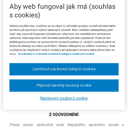
Aby web fungoval jak má (souhlas
V kasační stížnosti žalobce (stěžovatel) především namítal, že soud
nesprávně posoudil otázku nicotnosti výše specifikovaného
s cookies)
dodatečného platebního výměru. Dle jeho názoru je základní náležitostí
dodatečného platebního výměru dle § 32 odst. 2 písm. d) daňového
Vážený návštěvníku, snažíme se ze všech sil přinášet vysokou úroveň uživatelského
řádu doměřený rozdíl na daňovém základu; tato náležitost je dána
komfortu při používání našich webových stránek. Mezi základní předpoklady patří
povahou rozhodnutí a vyplývá z toho, že v odvolání proti dodatečnému
např. aby správně fungovalo vyhledávání, abychom vás neobtěžovali nevhodnou
reklamou nebo abychom měli dostatek podnětů, jak web vylepšovat. Proto od Vás
platebnímu výměru lze napadat jen doměřený rozdíl na daňovém
potřebujeme souhlas se zpracováním souborů cookies, tj. malých souborů, které se
základu a na dani a odvolání je nepřípustné, směřuje-li jenom proti
dočasně ukládají ve vašem prohlížeči. Předem děkujeme za udělení souhlasu. Data
využijeme ke zlepšování našich služeb a přizpůsobení obsahu webu přímo Vám na
odůvodnění, aniž by byl současně napadán jeho výrok. Absence
míru.
Oznámení o ochraně osobních údajů a souborů cookie
doměřeného rozdílu tak má za následek jak nicotnost rozhodnutí
správce daně, tak i rozhodnutí správního orgánu.
Zamítnout vše kromě nutných cookies
Žalovaný ve svém vyjádření uvedl, že se stěžovatelem namítanou
nicotností zabýval již krajský soud, který dospěl k závěru, že se o
nicotné rozhodnutí nejedná, neboť doměřený rozdíl na daňovém
Přijmout všechny soubory cookie
základu a na dani může daňový subjekt spolehlivě zjistit.
Nastavení souborů cookie
Nejvyšší správní soud kasační stížnost zamítl.
Z ODŮVODNĚNÍ:
Právní rámec výchozích úvah Nejvyššího správního soudu v