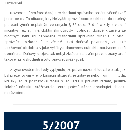
dovozovat.
Rozhodnutí správce daně a rozhodnutí správního orgánu věcně tvoří
jeden celek. Za situace, kdy Nejvyšší správní soud neshledal dodatečný
platební výměr neplatným ve smyslu § 32 odst. 7 d. ř. a kdy z vlastní
iniciativy nezjistil jiné, doktrinální důvody nicotnosti, dospěl k závěru, že
nicotným není ani napadené rozhodnutí správního orgánu. Z obou
správních rozhodnutí je zřejmé, jaká daňová povinnost, za jaké
zdaňovací období a v jaké výši byla daňovému subjektu správcem daně
doměřena. Daňový subjekt tak nebyl zkrácen na svém právu obrany proti
takovému rozhodnutí a toto právo rovněž využil.
Z výše uvedeného tedy vyplynulo, že právní názor stěžovatele tak, jak
byl prezentován v jeho kasační stížnosti, je ústavně nekonformním, tudíž
krajský soud postupoval zcela v souladu s právním řádem, jestliže
žalobní námitku stěžovatele tento právní názor obsahující shledal
nedůvodnou.