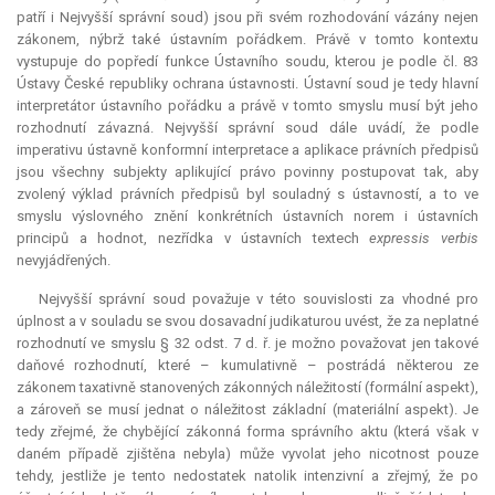
patří i Nejvyšší správní soud) jsou při svém rozhodování vázány nejen
zákonem, nýbrž také ústavním pořádkem. Právě v tomto kontextu
vystupuje do popředí funkce Ústavního soudu, kterou je podle čl. 83
Ústavy České republiky ochrana ústavnosti. Ústavní soud je tedy hlavní
interpretátor ústavního pořádku a právě v tomto smyslu musí být jeho
rozhodnutí závazná. Nejvyšší správní soud dále uvádí, že podle
imperativu ústavně konformní
interpretace
a aplikace právních předpisů
jsou všechny subjekty aplikující právo povinny postupovat tak, aby
zvolený výklad právních předpisů byl souladný s ústavností, a to ve
smyslu výslovného znění konkrétních ústavních norem i ústavních
principů a hodnot, nezřídka v ústavních textech
expressis verbis
nevyjádřených.
Nejvyšší správní soud považuje v této souvislosti za vhodné pro
úplnost a v souladu se svou dosavadní judikaturou uvést, že za neplatné
rozhodnutí ve smyslu § 32 odst. 7 d. ř. je možno považovat jen takové
daňové rozhodnutí, které – kumulativně – postrádá některou ze
zákonem taxativně stanovených zákonných náležitostí (formální aspekt),
a zároveň se musí jednat o náležitost základní (materiální aspekt). Je
tedy zřejmé, že chybějící zákonná forma správního aktu (která však v
daném případě zjištěna nebyla) může vyvolat jeho nicotnost pouze
tehdy, jestliže je tento nedostatek natolik intenzivní a zřejmý, že po