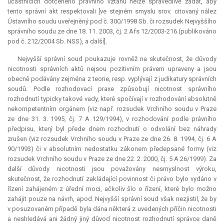
účastnících dotčeného právního vztahu nelze spravedlivě žádat, aby
tento správní akt respektovali [ve stejném smyslu srov. citovaný nález
Ústavního soudu uveřejněný pod č. 300/1998 Sb. či rozsudek Nejvyššího
správního soudu ze dne 18. 11. 2003, čj. 2 Afs 12/2003-216 (publikováno
pod č. 212/2004 Sb. NSS), a další].
Nejvyšší správní soud poukazuje rovněž na skutečnost, že důvody
nicotnosti správních aktů nejsou pozitivním právem upraveny a jsou
obecně podávány zejména z teorie, resp. vyplývají z judikatury správních
soudů. Podle rozhodovací praxe způsobují nicotnost správního
rozhodnutí typicky takové vady, které spočívají v rozhodování absolutně
nekompetentním orgánem (viz např. rozsudek Vrchního soudu v Praze
ze dne 31. 3. 1995, čj. 7 A 129/1994), v rozhodování podle právního
předpisu, který byl přede dnem rozhodnutí o odvolání bez náhrady
zrušen (viz rozsudek Vrchního soudu v Praze ze dne 26. 8. 1994, čj. 6 A
90/1993) či v absolutním nedostatku zákonem předepsané formy (viz
rozsudek Vrchního soudu v Praze ze dne 22. 2. 2000, čj. 5 A 26/1999). Za
další důvody nicotnosti jsou považovány nesmyslnost výroku,
skutečnost, že rozhodnutí zakládající povinnost či právo bylo vydáno v
řízení zahájeném z úřední moci, ačkoliv šlo o řízení, které bylo možno
zahájit pouze na návrh, apod. Nejvyšší správní soud však nezjistil, že by
v posuzovaném případě byla dána některá z uvedených příčin nicotnosti
a neshledává ani žádný jiný důvod nicotnost rozhodnutí správce daně