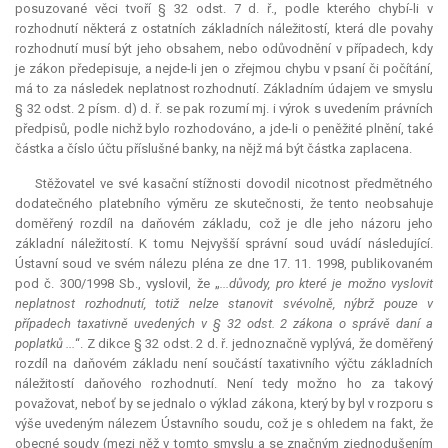
posuzované věci tvoří § 32 odst. 7 d. ř., podle kterého chybí-li v
rozhodnutí některá z ostatních základních náležitostí, která dle povahy
rozhodnutí musí být jeho obsahem, nebo odůvodnění v případech, kdy
je zákon předepisuje, a nejde-li jen o zřejmou chybu v psaní či počítání,
má to za následek neplatnost rozhodnutí. Základním údajem ve smyslu
§ 32 odst. 2 písm. d) d. ř. se pak rozumí mj. i výrok s uvedením právních
předpisů, podle nichž bylo rozhodováno, a jde-li o peněžité plnění, také
částka a číslo účtu příslušné banky, na nějž má být částka zaplacena.
Stěžovatel ve své kasační stížnosti dovodil nicotnost předmětného
dodatečného platebního výměru ze skutečnosti, že tento neobsahuje
doměřený rozdíl na daňovém základu, což je dle jeho názoru jeho
základní náležitostí. K tomu Nejvyšší správní soud uvádí následující.
Ústavní soud ve svém nálezu pléna ze dne 17. 11. 1998, publikovaném
pod č. 300/1998 Sb., vyslovil, že „
...důvody, pro které je možno vyslovit
neplatnost rozhodnutí, totiž nelze stanovit svévolně, nýbrž pouze v
případech taxativně uvedených v § 32 odst. 2 zákona o správě daní a
poplatků ...
“. Z dikce § 32 odst. 2 d. ř. jednoznačně vyplývá, že doměřený
rozdíl na daňovém základu není součástí taxativního výčtu základních
náležitostí daňového rozhodnutí. Není tedy možno ho za takový
považovat, neboť by se jednalo o výklad zákona, který by byl v rozporu s
výše uvedeným nálezem Ústavního soudu, což je s ohledem na fakt, že
obecné soudy (mezi něž v tomto smyslu a se značným zjednodušením