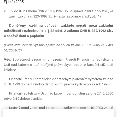
Ej 441/2005
k § 32 odst. 2 zákona ČNR č. 337/1992 Sb., o správě daní a poplatků, ve
znění zákona č. 323/1993 Sb. (v textu též „daňový řád“, „d. ř.“)
Doměřený rozdíl na daňovém základu nepatří mezi základní
náležitosti rozhodnutí dle § 32 odst. 2 zákona ČNR č. 337/1992 Sb.,
o správě daní a poplatků.
(Podle rozsudku Nejvyššího správního soudu ze dne 13. 10. 2005, čj. 7 Afs
51/2004-73)
Věc:
Společnost s ručením omezeným P. proti Finančnímu ředitelství v
Ústí nad Labem o daň z příjmů právnických osob, o kasační stížnosti
žalobce.
Finanční úřad v Litoměřicích dodatečným platebním výměrem ze dne
23. 8. 1999 doměřil žalobci daň z příjmů právnických osob za rok 1996.
Finanční ředitelství v Ústí nad Labem rozhodnutím ze dne 27. 6. 2000
odvolání žalobce zamítlo.
Krajský soud v Ústí nad Labem rozsudkem ze dne 1. 10. 2003 zamítl
žalobu napadající rozhodnutí žalovaného.