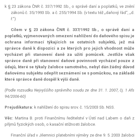
k § 23 zákona ČNR č. 337/1992 Sb., o správě daní a poplatků, ve znění
zákonů č. 35/1993 Sb. a č. 255/1994 Sb. (v textu též „daňový řád“, „d.
ř.“)
Cílem v § 23 zákona ČNR č. 337/1992 Sb., o správě daní a
poplatků, vyjmenovaných omezení nahlížení do daňového spisu je
ochrana informací týkajících se ostatních subjektů, jež má
správce daně k dispozici a ze kterých pro jejich vhodnost může
vycházet při stanovení daně za užití pomůcek. Jestliže však
správce daně při stanovení daňové povinnosti vycházel pouze z
údajů, které se týkaly žalobce samotného, nebyl dán žádný důvod
daňovému subjektu odepřít seznámení se s pomůckou, na základě
které správce daně dospěl k výši daně.
(Podle rozsudku Nejvyššího správního soudu ze dne 31. 1. 2007, čj. 1 Afs
94/2006-60)
Prejudikatura:
k nahlížení do spisu srov. č. 15/2003 Sb. NSS.
Věc:
Martina B. proti Finančnímu ředitelství v Ústí nad Labem o daň z
příjmů fyzických osob, o kasační stížnosti žalobce.
Finanční úřad v Jilemnici platebními výměry ze dne 9. 5. 2003 žalobci