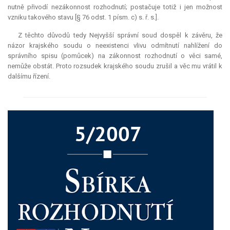
nutně přivodí nezákonnost rozhodnutí; postačuje totiž i jen možnost
vzniku takového stavu [§ 76 odst. 1 písm. c) s. ř. s.].
Z těchto důvodů tedy Nejvyšší správní soud dospěl k závěru, že
názor krajského soudu o neexistenci vlivu odmítnutí nahlížení do
správního spisu (pomůcek) na zákonnost rozhodnutí o věci samé,
nemůže obstát. Proto rozsudek krajského soudu zrušil a věc mu vrátil k
dalšímu řízení.