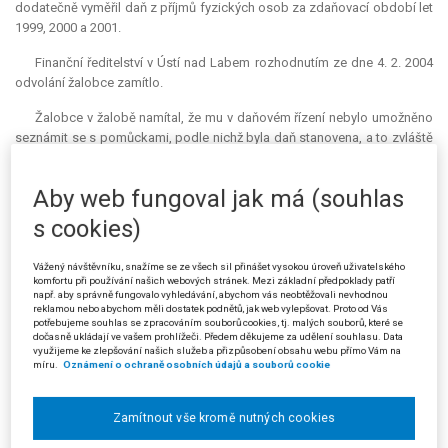
dodatečně vyměřil daň z příjmů fyzických osob za zdaňovací období let
1999, 2000 a 2001.
Finanční ředitelství v Ústí nad Labem rozhodnutím ze dne 4. 2. 2004
odvolání žalobce zamítlo.
Žalobce v žalobě namítal, že mu v daňovém řízení nebylo umožněno
seznámit se s pomůckami, podle nichž byla daň stanovena, a to zvláště
za situace, kdy mu byly odcizeny veškeré doklady, čímž byl zbaven
možnosti se účinně bránit a navrhnout provedení důkazů.
Aby web fungoval jak má (souhlas
Krajský soud v Ústí nad Labem, pobočka v Liberci, rozsudkem ze
s cookies)
dne 26. 4. 2006 žalobu zamítl. V odůvodnění uvedl zejména, že žalobce
byl seznámen se způsobem stanovení daně, bylo mu však současně
Vážený návštěvníku, snažíme se ze všech sil přinášet vysokou úroveň uživatelského
sděleno, že s podklady - s pomůckou pro stanovení daně - seznámen
komfortu při používání našich webových stránek. Mezi základní předpoklady patří
nebude, a to s odkazem na § 23 odst. 2 daňového řádu. Je skutečností,
např. aby správně fungovalo vyhledávání, abychom vás neobtěžovali nevhodnou
reklamou nebo abychom měli dostatek podnětů, jak web vylepšovat. Proto od Vás
že podkladem pro rozhodnutí podle pomůcek byly výhradně podklady,
potřebujeme souhlas se zpracováním souborů cookies, tj. malých souborů, které se
které se týkaly žalobce samotného, nebyl proto dán důvod bránit mu v
dočasně ukládají ve vašem prohlížeči. Předem děkujeme za udělení souhlasu. Data
využijeme ke zlepšování našich služeb a přizpůsobení obsahu webu přímo Vám na
nahlédnutí do spisu ve smyslu citovaného ustanovení. V tomto
míru.
Oznámení o ochraně osobních údajů a souborů cookie
pochybení správních orgánů ovšem soud neshledal vadu, která by měla
vliv na zákonnost rozhodnutí. To vše zejména proto, že žalobce
nenamítal, jaká újma mu takovým postupem vznikla. Ztráta dokladů
Zamítnout vše kromě nutných cookies
nemá vliv na změnu důkazního břemene, to nese vždy daňový subjekt