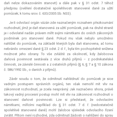
daň nelze dokazováním stanovit) a dále pak v § 31 odst. 7 téhož
předpisu (ověření dostatečné spolehlivosti stanovené daně za užití
pomůcek; k tomu srov. č. 633/2005 Sb. NSS).
Je-li odvolací orgán vázán zde naznačeným rozsahem přezkoumání
rozhodnutí, jímž je daň stanovená za užití pomůcek, pak na druhé straně
je i odvolatel nadán právem mířit svými námitkami do oněch zákonných
podmínek pro stanovení daně. Pokud mu však nebylo umožněno
nahlížet do pomůcek, na základě kterých byla daň stanovena, ač tomu
nebránilo omezení dané § 23 odst. 2 d. ř., byla tím pochopitelně snížena
možnost jeho obrany. To vše zvláště za okolností, kdy žalobcova
daňová povinnost sestávala z více druhů příjmů – z podnikatelské
činnosti, ze závislé činnosti a z ostatních příjmů (§ 6, § 7 a § 10 zákona
č. 586/1992 Sb., o daních z příjmů).
Závěr soudu o tom, že odmítnutí nahlédnutí do pomůcek je sice
vadným postupem správních orgánů, ten však nemohl mít vliv na
zákonnost rozhodnutí, je zcela nesprávný. Jak naznačeno shora, právě
takový vadný procesní postup mohl mít vliv na zákonnost rozhodnutí o
stanovení daňové povinnosti. Lze si představit, že odvolacími
námitkami, mířícími například do § 31 odst. 7 d. ř. (nedostatečně
spolehlivě stanovené daně) mohl žalobce výsledek odvolacího řízení
zvrátit. Přitom není rozhodné, zda odmítnutí žádosti o nahlížení do spisu