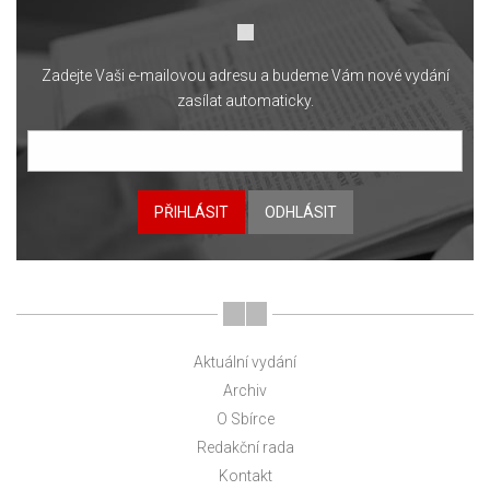
Zadejte Vaši e-mailovou adresu a budeme Vám nové vydání
zasílat automaticky.
PŘIHLÁSIT
ODHLÁSIT
Aktuální vydání
Archiv
O Sbírce
Redakční rada
Kontakt