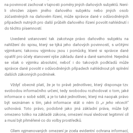
na povinnost zachovat v tajnosti poměry jiných daňových subjektů. Není-
li ohrožen zájem jiného daňového subjektu nebo jiných osob
zúčastněných na daňovém řízení, může správce daně v odůvodněných
případech nutných pro další průběh daňového řízení povolit nahlédnutí i
do těchto písemností.
Uvedené ustanovení tak zakotvuje právo daňového subjektu na
nahlížení do spisu, který se týká jeho daňových povinností, s určitými
výjimkami; takovou výjimkou jsou i pomůcky, které si správce daně
opatřil pro účely stanovení výše základu daně a daně samotné. Nejedná
se však o výjimku absolutní, neboť i do takových podkladů může
správce daně povolit v odůvodněných případech nahlédnout při splnění
dalších zákonných podmínek.
Vždyť obecně platí, že je to právě jednotlivec, který disponuje tzv.
svobodou informačního určení, tedy svobodou rozhodovat o tom, jaké
informace o sobě sdělí, a je to také jednotlivec, který má naopak právo
být seznámen s tím, jaké informace stát o něm či
„v jeho věcech“
uchovává. Toto právo, podobně jako jiná základní práva, může být
omezeno toliko na základě zákona, omezení musí sledovat legitimní cíl
a musí být přiměřené co do volby prostředků.
Cílem vyjmenovaných omezení je zcela evidentní ochrana informací,