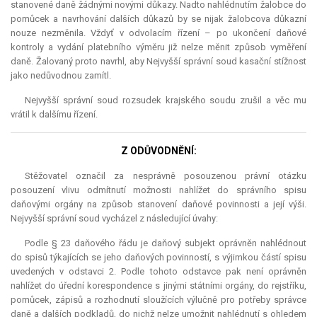
stanovené daně žádnými novými důkazy. Nadto nahlédnutím žalobce do
pomůcek a navrhování dalších důkazů by se nijak žalobcova důkazní
nouze nezměnila. Vždyť v odvolacím řízení – po ukončení daňové
kontroly a vydání platebního výměru již nelze měnit způsob vyměření
daně. Žalovaný proto navrhl, aby Nejvyšší správní soud kasační stížnost
jako nedůvodnou zamítl.
Nejvyšší správní soud rozsudek krajského soudu zrušil a věc mu
vrátil k dalšímu řízení.
Z ODŮVODNĚNÍ:
Stěžovatel označil za nesprávně posouzenou právní otázku
posouzení vlivu odmítnutí možnosti nahlížet do správního spisu
daňovými orgány na způsob stanovení daňové povinnosti a její výši.
Nejvyšší správní soud vycházel z následující úvahy:
Podle § 23 daňového řádu je daňový subjekt oprávněn nahlédnout
do spisů týkajících se jeho daňových povinností, s výjimkou částí spisu
uvedených v odstavci 2. Podle tohoto odstavce pak není oprávněn
nahlížet do úřední korespondence s jinými státními orgány, do rejstříku,
pomůcek, zápisů a rozhodnutí sloužících výlučně pro potřeby správce
daně a dalších podkladů, do nichž nelze umožnit nahlédnutí s ohledem