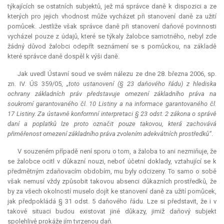
týkajících se ostatních subjektů, jež má správce daně k dispozici a ze
kterých pro jejich vhodnost může vycházet při stanovení daně za užití
pomůcek. Jestliže však správce daně při stanovení daňové povinnosti
vycházel pouze z údajů, které se týkaly žalobce samotného, nebyl zde
žádný důvod žalobci odepřít seznámení se s pomůckou, na základě
které správce daně dospěl k výši daně.
Jak uvedl Ústavní soud ve svém nálezu ze dne 28. března 2006, sp.
zn. IV. ÚS 359/05,
„toto ustanovení (§ 23 daňového řádu) z hlediska
ochrany základních práv představuje omezení základního práva na
soukromí garantovaného čl. 10 Listiny a na informace garantovaného čl.
17 Listiny. Za ústavně konformní interpretaci § 23 odst. 2 zákona o správě
daní a poplatků lze proto označit pouze takovou, která zachovává
přiměřenost omezení základního práva zvolením adekvátních prostředků“
.
V souzeném případě není sporu o tom, a žaloba to ani nezmiňuje, že
se žalobce ocitl v důkazní nouzi, neboť účetní doklady, vztahující se k
předmětným zdaňovacím obdobím, mu byly odcizeny. To samo o sobě
však nemusí vždy způsobit takovou absenci důkazních prostředků, že
by za všech okolností muselo dojít ke stanovení daně za užití pomůcek,
jak předpokládá § 31 odst. 5 daňového řádu. Lze si představit, že i v
takové situaci budou existovat jiné důkazy, jimiž daňový subjekt
spolehlivě prokáže jím tvrzenou daň.