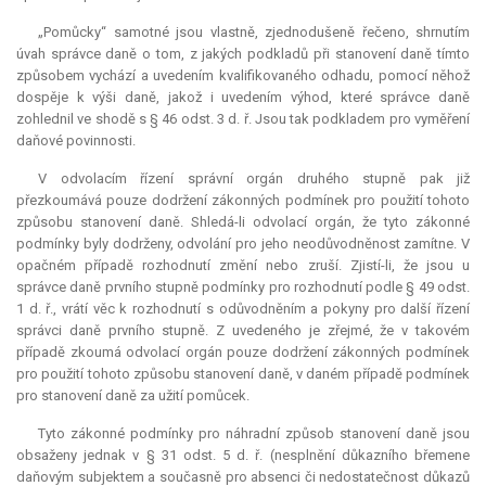
„Pomůcky“ samotné jsou vlastně, zjednodušeně řečeno, shrnutím
úvah správce daně o tom, z jakých podkladů při stanovení daně tímto
způsobem vychází a uvedením kvalifikovaného odhadu, pomocí něhož
dospěje k výši daně, jakož i uvedením výhod, které správce daně
zohlednil ve shodě s § 46 odst. 3 d. ř. Jsou tak podkladem pro vyměření
daňové povinnosti.
V odvolacím řízení správní orgán druhého stupně pak již
přezkoumává pouze dodržení zákonných podmínek pro použití tohoto
způsobu stanovení daně. Shledá-li odvolací orgán, že tyto zákonné
podmínky byly dodrženy, odvolání pro jeho neodůvodněnost zamítne. V
opačném případě rozhodnutí změní nebo zruší. Zjistí-li, že jsou u
správce daně prvního stupně podmínky pro rozhodnutí podle § 49 odst.
1 d. ř., vrátí věc k rozhodnutí s odůvodněním a pokyny pro další řízení
správci daně prvního stupně. Z uvedeného je zřejmé, že v takovém
případě zkoumá odvolací orgán pouze dodržení zákonných podmínek
pro použití tohoto způsobu stanovení daně, v daném případě podmínek
pro stanovení daně za užití pomůcek.
Tyto zákonné podmínky pro náhradní způsob stanovení daně jsou
obsaženy jednak v § 31 odst. 5 d. ř. (nesplnění důkazního břemene
daňovým subjektem a současně pro absenci či nedostatečnost důkazů