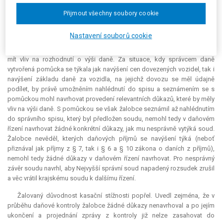
sám. Je na správních orgánech poskytnout mu v takovém případě
maximální součinnost, tuto povinnost splnily.
Přijmout všechny soubory cookie
Žalobce (stěžovatel) v kasační stížnosti poukázal na nesprávný závěr
Nastavení souborů cookie
soudu spočívající v tom, že neumožnění nahlédnutí do správního spisu,
obsahujícího pomůcky pro stanovení daně je vadou, která však nemohla
mít vliv na rozhodnutí o výši daně. Za situace, kdy správcem daně
vytvořená pomůcka se týkala jak navýšení cen dovezených vozidel, tak i
navýšení základu daně za vozidla, na jejichž dovozu se měl údajně
podílet, by právě umožněním nahlédnutí do spisu a seznámením se s
pomůckou mohl navrhovat provedení relevantních důkazů, které by měly
vliv na výši daně. S pomůckou se však žalobce seznámil až nahlédnutím
do správního spisu, který byl předložen soudu, nemohl tedy v daňovém
řízení navrhovat žádné konkrétní důkazy, jak mu nesprávně vytýká soud.
Žalobce nevěděl, kterých daňových příjmů se navýšení týká (neboť
přiznával jak příjmy z § 7, tak i § 6 a § 10 zákona o daních z příjmů),
nemohl tedy žádné důkazy v daňovém řízení navrhovat. Pro nesprávný
závěr soudu navrhl, aby Nejvyšší správní soud napadený rozsudek zrušil
a věc vrátil krajskému soudu k dalšímu řízení.
Žalovaný důvodnost kasační stížnosti popřel. Uvedl zejména, že v
průběhu daňové kontroly žalobce žádné důkazy nenavrhoval a po jejím
ukončení a projednání zprávy z kontroly již nelze zasahovat do