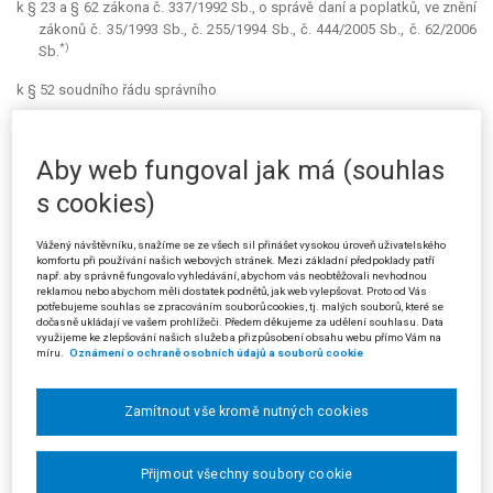
k § 23 a § 62 zákona č. 337/1992 Sb., o správě daní a poplatků, ve znění
zákonů č. 35/1993 Sb., č. 255/1994 Sb., č. 444/2005 Sb., č. 62/2006
*)
Sb.
k § 52 soudního řádu správního
I. Správce daně je povinen umožnit daňovému subjektu k jeho
žádosti nahlédnout do evidence daní (§ 62 zákona č. 337/1992 Sb.,
Aby web fungoval jak má (souhlas
o správě daní a poplatků) a zjistit z ní veškeré informace vedené k
jeho osobě, které byly použity jako podklad pro vydání platebního
s cookies)
výměru na penále tohoto daňového subjektu.
Vážený návštěvníku, snažíme se ze všech sil přinášet vysokou úroveň uživatelského
II. Pokud v řízení o žalobě ve správním soudnictví soud vychází
komfortu při používání našich webových stránek. Mezi základní předpoklady patří
z údajů obsažených ve správním spisu, aby ověřil skutkový a
např. aby správně fungovalo vyhledávání, abychom vás neobtěžovali nevhodnou
reklamou nebo abychom měli dostatek podnětů, jak web vylepšovat. Proto od Vás
právní stav, který tu byl v době vydání napadeného rozhodnutí
potřebujeme souhlas se zpracováním souborů cookies, tj. malých souborů, které se
správního orgánu, pak tento postup nelze označit za dokazování
dočasně ukládají ve vašem prohlížeči. Předem děkujeme za udělení souhlasu. Data
využijeme ke zlepšování našich služeb a přizpůsobení obsahu webu přímo Vám na
ve smyslu § 52 s. ř. s.
míru.
Oznámení o ochraně osobních údajů a souborů cookie
(Podle rozsudku Nejvyššího správního soudu ze dne 29. 1. 2009, čj. 9 Afs
8/2008-117)
Zamítnout vše kromě nutných cookies
Prejudikatura:
nálezy Ústavního soudu č. 131/2001 Sb. ÚS (sp. zn. IV.
ÚS 179/01) a č. 74/2006 Sb. ÚS (sp. zn. IV. ÚS 359/05).
Přijmout všechny soubory cookie