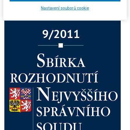
*)
S účinností od 1. 1. 2011 nahrazen zákonem č. 280/2009 Sb., daňový řád.
Nastavení souborů cookie