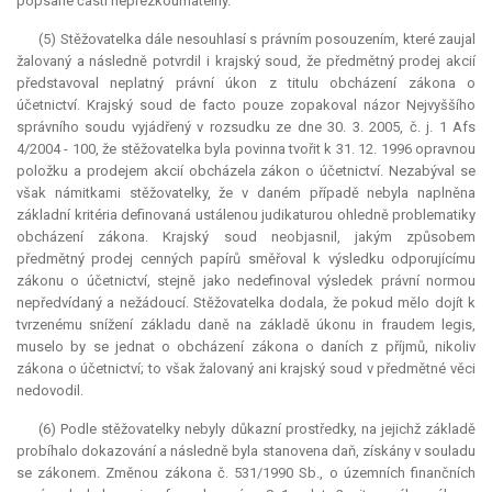
popsané části nepřezkoumatelný.
(5) Stěžovatelka dále nesouhlasí s právním posouzením, které zaujal
žalovaný a následně potvrdil i krajský soud, že předmětný prodej akcií
představoval neplatný právní úkon z titulu obcházení zákona o
účetnictví. Krajský soud
de facto
pouze zopakoval názor Nejvyššího
správního soudu vyjádřený v rozsudku ze dne 30. 3. 2005, č. j. 1 Afs
4/2004 - 100, že stěžovatelka byla povinna tvořit k 31. 12. 1996 opravnou
položku a prodejem akcií obcházela zákon o účetnictví. Nezabýval se
však námitkami stěžovatelky, že v daném případě nebyla naplněna
základní kritéria definovaná ustálenou judikaturou ohledně problematiky
obcházení zákona. Krajský soud neobjasnil, jakým způsobem
předmětný prodej cenných papírů směřoval k výsledku odporujícímu
zákonu o účetnictví, stejně jako nedefinoval výsledek právní normou
nepředvídaný a nežádoucí. Stěžovatelka dodala, že pokud mělo dojít k
tvrzenému snížení základu daně na základě úkonu
in fraudem legis
,
muselo by se jednat o obcházení zákona o daních z příjmů, nikoliv
zákona o účetnictví; to však žalovaný ani krajský soud v předmětné věci
nedovodil.
(6) Podle stěžovatelky nebyly důkazní prostředky, na jejichž základě
probíhalo dokazování a následně byla stanovena daň, získány v souladu
se zákonem. Změnou zákona č. 531/1990 Sb., o územních finančních