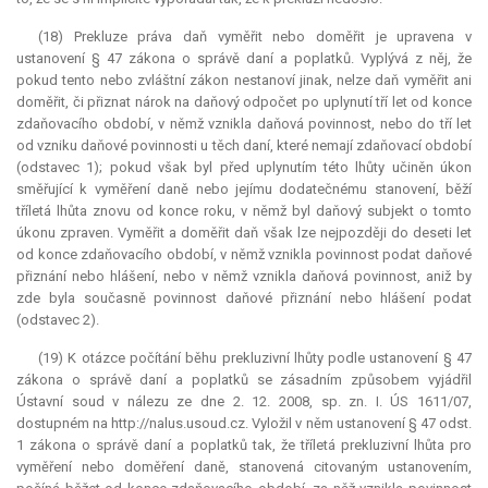
(18)
Prekluze
práva daň vyměřit nebo doměřit je upravena v
ustanovení § 47 zákona o správě daní a poplatků. Vyplývá z něj, že
pokud tento nebo zvláštní zákon nestanoví jinak, nelze daň vyměřit ani
doměřit, či přiznat nárok na daňový odpočet po uplynutí tří let od konce
zdaňovacího období, v němž vznikla daňová povinnost, nebo do tří let
od vzniku daňové povinnosti u těch daní, které nemají zdaňovací období
(odstavec 1); pokud však byl před uplynutím této lhůty učiněn úkon
směřující k vyměření daně nebo jejímu dodatečnému stanovení, běží
tříletá lhůta znovu od konce roku, v němž byl daňový subjekt o tomto
úkonu zpraven. Vyměřit a doměřit daň však lze nejpozději do deseti let
od konce zdaňovacího období, v němž vznikla povinnost podat daňové
přiznání nebo hlášení, nebo v němž vznikla daňová povinnost, aniž by
zde byla současně povinnost daňové přiznání nebo hlášení podat
(odstavec 2).
(19) K otázce počítání běhu prekluzivní lhůty podle ustanovení § 47
zákona o správě daní a poplatků se zásadním způsobem vyjádřil
Ústavní soud v nálezu ze dne 2. 12. 2008, sp. zn. I. ÚS 1611/07,
dostupném na http://nalus.usoud.cz. Vyložil v něm ustanovení § 47 odst.
1 zákona o správě daní a poplatků tak, že tříletá
prekluzivní lhůta
pro
vyměření nebo doměření daně, stanovená citovaným ustanovením,