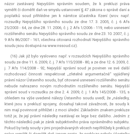
názor zastávaný Nejvyšším správním soudem, že k prekluzi práva
vyměřit či doměřit daň ve smyslu ustanovení § 47 zákona o správě daní a
poplatků soud přihlédne jen k námitce účastníka řízení (srov. např.
rozsudky Nejvyššího správního soudu ze dne 17. 3. 2005, č. j. 6 Afs
25/2003 - 64, ze dne 28. 11. 2006, č. j. 2 Afs 1/2006 - 119, nebo usnesení
rozšířeného senátu Nejvyššího správního soudu ze dne 23. 10. 2007, č. j.
9 Afs 86/2007 - 161; všechna citovaná rozhodnutí Nejvyššího správního
soudu jsou dostupná na www.nssoud.cz).
(16) Jak již bylo vysloveno např. v rozsudcích Nejvyššího správního
soudu ze dne 11. 6. 2009, č. j. 7 Afs 115/2008 - 80, a ze dne 12. 6. 2009, č.
j. 7 Afs 114/2008 - 92, Nejvyšší správní soud je povinen ve své další
rozhodovací činnosti respektovat „zřetelně argumentačně“ vyjádřený
právní názor Ústavního soudu, byť citované usnesení rozšířeného senátu
nebude nahrazeno novým rozhodnutím rozšířeného senátu. Nejvyšší
správní soud v rozsudku ze dne 2. 4. 2009, č. j. 1 Afs 145/2008 - 135, s
ohledem na výše uvedené nálezy Ústavního soudu uvedl, že „následky,
které jsou s prekluzí spojeny, dosahují takové závažnosti, že soudy k
nim mají povinnost přihlížet i z moci úřední. Základním znakem
prekluze
totiž je, že její právní následky nastávají
ex lege
bez dalšího. Jedním z
těchto následků pak je zánik subjektivního práva oprávněného subjektu.
Pokud by tedy soudy v jimi projednávaných věcech nepřihlížely k prekluzi
práva vyměřit či doměřit daň jenom proto, že
prekluze
nebyla účastníky