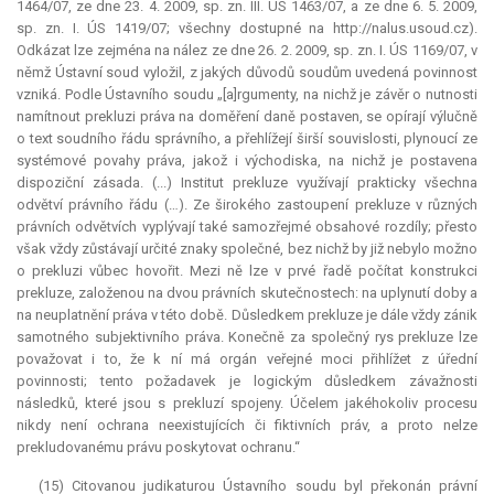
1464/07, ze dne 23. 4. 2009, sp. zn. III. ÚS 1463/07, a ze dne 6. 5. 2009,
sp. zn. I. ÚS 1419/07; všechny dostupné na http://nalus.usoud.cz).
Odkázat lze zejména na nález ze dne 26. 2. 2009, sp. zn. I. ÚS 1169/07, v
němž Ústavní soud vyložil, z jakých důvodů soudům uvedená povinnost
vzniká. Podle Ústavního soudu „[a]rgumenty, na nichž je závěr o nutnosti
namítnout prekluzi práva na doměření daně postaven, se opírají výlučně
o text soudního řádu správního, a přehlížejí širší souvislosti, plynoucí ze
systémové povahy práva, jakož i východiska, na nichž je postavena
dispoziční zásada. (...) Institut
prekluze
využívají prakticky všechna
odvětví právního řádu (…). Ze širokého zastoupení
prekluze
v různých
právních odvětvích vyplývají také samozřejmé obsahové rozdíly; přesto
však vždy zůstávají určité znaky společné, bez nichž by již nebylo možno
o prekluzi vůbec hovořit. Mezi ně lze v prvé řadě počítat konstrukci
prekluze
, založenou na dvou právních skutečnostech: na uplynutí doby a
na neuplatnění práva v této době. Důsledkem
prekluze
je dále vždy zánik
samotného subjektivního práva. Konečně za společný rys
prekluze
lze
považovat i to, že k ní má orgán veřejné moci přihlížet z úřední
povinnosti; tento požadavek je logickým důsledkem závažnosti
následků, které jsou s prekluzí spojeny. Účelem jakéhokoliv procesu
nikdy není ochrana neexistujících či fiktivních práv, a proto nelze
prekludovanému právu poskytovat ochranu.“
(15) Citovanou judikaturou Ústavního soudu byl překonán právní