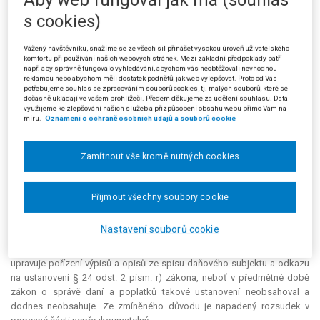
Aby web fungoval jak má (souhlas
o správě daní a poplatků, ve znění pozdějších předpisů, nelze podle
s cookies)
stěžovatelky interpretovat tak, že odvolací orgán může sám nebo
prostřednictvím správce daně doplňovat výsledky daňového řízení v
neomezeném rozsahu. Doplňování daňového řízení v rámci řízení
Vážený návštěvníku, snažíme se ze všech sil přinášet vysokou úroveň uživatelského
komfortu při používání našich webových stránek. Mezi základní předpoklady patří
odvolacího nelze připustit tehdy, pokud by se mělo týkat rozsáhlého
např. aby správně fungovalo vyhledávání, abychom vás neobtěžovali nevhodnou
okruhu skutečností významných pro správné stanovení daňové
reklamou nebo abychom měli dostatek podnětů, jak web vylepšovat. Proto od Vás
potřebujeme souhlas se zpracováním souborů cookies, tj. malých souborů, které se
povinnosti, jimiž se správce daně nezabýval, nebo skutečností natolik
dočasně ukládají ve vašem prohlížeči. Předem děkujeme za udělení souhlasu. Data
podstatných, že jejich zjištění rozhodující měrou ovlivní způsob
využijeme ke zlepšování našich služeb a přizpůsobení obsahu webu přímo Vám na
míru.
Oznámení o ochraně osobních údajů a souborů cookie
stanovení daňové povinnosti. Krajský soud k citované námitce mimo jiné
uvedl, že žalovaný postupem podle § 50 odst. 3 zákona o správě daní a
poplatků napravil v předchozím soudním řízení zjištěnou vadu „v
Zamítnout vše kromě nutných cookies
posouzení předmětného převodu akcií správním orgánem prvního
stupně dle ustanovení § 2 odst. 7, § 23 odst. 3 a § 24 odst. 2 písm. r)
zákona o správě daní a poplatků, když posuzované úkony prodeje a
Přijmout všechny soubory cookie
zpětného nákupu posoudil dle závazného právního názoru Nejvyššího
správního soudu jakožto úkony absolutně neplatné z důvodu obcházení
Nastavení souborů cookie
zákona ve smyslu ustanovení § 39 občanského zákoníku.“ Stěžovatelka
uvádí, že nerozumí odkazu na § 23 odst. 3 zákona, když toto ustanovení
upravuje pořízení výpisů a opisů ze spisu daňového subjektu a odkazu
na ustanovení § 24 odst. 2 písm. r) zákona, neboť v předmětné době
zákon o správě daní a poplatků takové ustanovení neobsahoval a
dodnes neobsahuje. Ze zmíněného důvodu je napadený rozsudek v