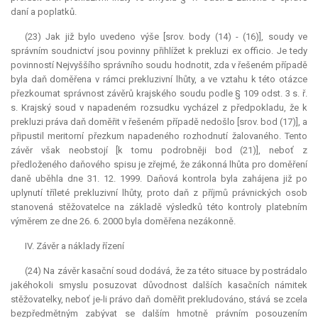
daní a poplatků.
(23) Jak již bylo uvedeno výše [srov. body (14) - (16)], soudy ve
správním soudnictví jsou povinny přihlížet k prekluzi
ex officio
. Je tedy
povinností Nejvyššího správního soudu hodnotit, zda v řešeném případě
byla daň doměřena v rámci prekluzivní lhůty, a ve vztahu k této otázce
přezkoumat správnost závěrů krajského soudu podle § 109 odst. 3 s. ř.
s. Krajský soud v napadeném rozsudku vycházel z předpokladu, že k
prekluzi práva daň doměřit v řešeném případě nedošlo [srov. bod (17)], a
připustil
meritorní
přezkum napadeného rozhodnutí žalovaného. Tento
závěr však neobstojí [k tomu podrobněji bod (21)], neboť z
předloženého daňového spisu je zřejmé, že zákonná lhůta pro doměření
daně uběhla dne 31. 12. 1999. Daňová kontrola byla zahájena již po
uplynutí tříleté prekluzivní lhůty, proto daň z příjmů právnických osob
stanovená stěžovatelce na základě výsledků této kontroly platebním
výměrem ze dne 26. 6. 2000 byla doměřena nezákonně.
IV. Závěr a náklady řízení
(24) Na závěr kasační soud dodává, že za této situace by postrádalo
jakéhokoli smyslu posuzovat důvodnost dalších kasačních námitek
stěžovatelky, neboť je-li právo daň doměřit prekludováno, stává se zcela
bezpředmětným zabývat se dalším hmotně právním posouzením