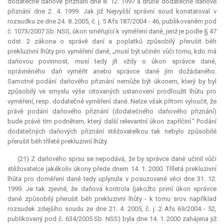
dodatečné daňové přiznání dne 8. 12. 1997 a druhé dodatečné daňové
přiznání dne 2. 4. 1999. Jak již Nejvyšší správní soud konstatoval v
rozsudku ze dne 24. 8. 2005, č. j. 5 Afs 187/2004 - 46, publikovaném pod
č. 1073/2007 Sb. NSS, úkon směřující k vyměření daně, jenž je podle § 47
odst. 2 zákona o správě daní a poplatků způsobilý přerušit běh
prekluzivní lhůty pro vyměření daně, „musí být učiněn vůči tomu, kdo má
daňovou povinnost, musí tedy jít vždy o úkon správce daně,
oprávněného daň vyměřit anebo správce daně jím dožádaného.
Samotné podání daňového přiznání nemůže být úkonem, který by byl
způsobilý ve smyslu výše citovaných ustanovení prodloužit lhůtu pro
vyměření, resp. dodatečné vyměření daně. Nelze však přitom vyloučit, že
právě podání daňového přiznání (dodatečného daňového přiznání)
bude právě tím podnětem, který další
relevantní
úkon zapříčiní.“ Podání
dodatečných daňových přiznání stěžovatelkou tak nebylo způsobilé
přerušit běh tříleté prekluzivní lhůty.
(21) Z daňového spisu se nepodává, že by správce daně učinil vůči
stěžovatelce jakékoliv úkony přede dnem 14. 1. 2000. Tříletá
prekluzivní
lhůta
pro doměření daně tedy uplynula v posuzované věci dne 31. 12.
1999. Je tak zjevné, že daňová kontrola (jakožto první úkon správce
daně způsobilý přerušit běh prekluzivní lhůty - k tomu srov. například
rozsudek zdejšího soudu ze dne 21. 4. 2005, č. j. 2 Afs 69/2004 - 52,
publikovaný pod č. 634/2005 Sb. NSS) byla dne 14. 1. 2000 zahájena již