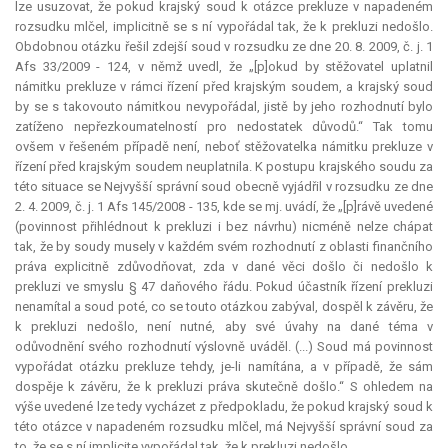
lze usuzovat, že pokud krajský soud k otázce
prekluze
v napadeném
rozsudku mlčel, implicitně se s ní vypořádal tak, že k prekluzi nedošlo.
Obdobnou otázku řešil zdejší soud v rozsudku ze dne 20. 8. 2009, č. j. 1
Afs 33/2009 - 124, v němž uvedl, že „[p]okud by stěžovatel uplatnil
námitku
prekluze
v rámci řízení před krajským soudem, a krajský soud
by se s takovouto námitkou nevypořádal, jistě by jeho rozhodnutí bylo
zatíženo nepřezkoumatelností pro nedostatek důvodů.“ Tak tomu
ovšem v řešeném případě není, neboť stěžovatelka námitku
prekluze
v
řízení před krajským soudem neuplatnila. K postupu krajského soudu za
této situace se Nejvyšší správní soud obecně vyjádřil v rozsudku ze dne
2. 4. 2009, č. j. 1 Afs 145/2008 - 135, kde se mj. uvádí, že „[p]rávě uvedené
(povinnost přihlédnout k prekluzi i bez návrhu) nicméně nelze chápat
tak, že by soudy musely v každém svém rozhodnutí z oblasti finančního
práva explicitně zdůvodňovat, zda v dané věci došlo či nedošlo k
prekluzi ve smyslu § 47 daňového řádu. Pokud účastník řízení prekluzi
nenamítal a soud poté, co se touto otázkou zabýval, dospěl k závěru, že
k prekluzi nedošlo, není nutné, aby své úvahy na dané téma v
odůvodnění svého rozhodnutí výslovně uváděl. (...) Soud má povinnost
vypořádat otázku
prekluze
tehdy, je-li namítána, a v případě, že sám
dospěje k závěru, že k prekluzi práva skutečně došlo.“ S ohledem na
výše uvedené lze tedy vycházet z předpokladu, že pokud krajský soud k
této otázce v napadeném rozsudku mlčel, má Nejvyšší správní soud za
to, že se s ní
implicite
vypořádal tak, že k prekluzi nedošlo.