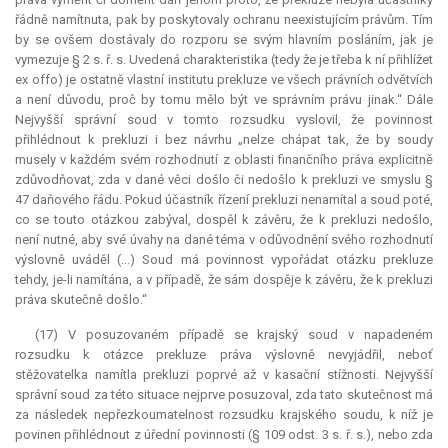
řádně namítnuta, pak by poskytovaly ochranu neexistujícím právům. Tím
by se ovšem dostávaly do rozporu se svým hlavním posláním, jak je
vymezuje § 2 s. ř. s. Uvedená charakteristika (tedy že je třeba k ní přihlížet
ex offo
) je ostatně vlastní institutu
prekluze
ve všech právních odvětvích
a není důvodu, proč by tomu mělo být ve správním právu jinak.“ Dále
Nejvyšší správní soud v tomto rozsudku vyslovil, že povinnost
přihlédnout k prekluzi i bez návrhu „nelze chápat tak, že by soudy
musely v každém svém rozhodnutí z oblasti finančního práva explicitně
zdůvodňovat, zda v dané věci došlo či nedošlo k prekluzi ve smyslu §
47 daňového řádu. Pokud účastník řízení prekluzi nenamítal a soud poté,
co se touto otázkou zabýval, dospěl k závěru, že k prekluzi nedošlo,
není nutné, aby své úvahy na dané téma v odůvodnění svého rozhodnutí
výslovně uváděl (...) Soud má povinnost vypořádat otázku
prekluze
tehdy, je-li namítána, a v případě, že sám dospěje k závěru, že k prekluzi
práva skutečně došlo.“
(17) V posuzovaném případě se krajský soud v napadeném
rozsudku k otázce
prekluze
práva výslovně nevyjádřil, neboť
stěžovatelka namítla prekluzi poprvé až v kasační stížnosti. Nejvyšší
správní soud za této situace nejprve posuzoval, zda tato skutečnost má
za následek nepřezkoumatelnost rozsudku krajského soudu, k níž je
povinen přihlédnout z úřední povinnosti (§ 109 odst. 3 s. ř. s.), nebo zda