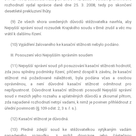
rozhodnutí vydal správce daně dne 25. 3. 2008, tedy po skončení
desetileté prekluzivní lhůty.
(9) Ze všech shora uvedených důvodů stěžovatelka navrhla, aby
Nejvyšší správní soud rozsudek Krajského soudu v Brně zrušil a věc mu
vrátil k dalšímu řízení.
(10) Vyjádření žalovaného ke kasační stížnosti nebylo podáno.
III. Posouzení věci Nejvyšším správním soudem
(11) Nejvyšší správní soud při posuzování kasační stížnosti hodnotil,
zda jsou splněny podmínky řízení, přičemž dospěl k závěru, že kasační
stížnost má požadované náležitosti, byla podána včas a osobou
oprávněnou, a není důvodné kasační stížnost odmítnout pro
nepřípustnost. Důvodnost kasační stížnosti posoudil Nejvyšší správní
soud v mezích jejího rozsahu a uplatněných důvodů a zkoumal přitom,
zda napadené rozhodnutí netrpí vadami, k nimž je povinen přihlédnout z
úřední povinnosti (§ 109 odst. 2, 3 s. ř. s.).
(12) Kasační stížnost je důvodná.
(13) Předně zdejší soud ke stěžovatelkou vytýkaným vadám
napadeného rozsudku, z nichž dovozuje jeho částečnou