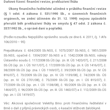
Daňové řízení: finanční revize;
prekluzivní lhůta
Úkony finančního ředitelství učiněné v průběhu finanční revize
(§ 1 odst. 4 zákona č. 531/1990 Sb., o územních finančních
orgánech, ve znění účinném do 31. 12. 1999) nejsou způsobilé
přerušit běh prekluzivní lhůty ve smyslu § 47 odst. 2 zákona č.
337/1992 Sb., o správě daní a poplatků.
(Podle rozsudku Nejvyššího správního soudu ze dne 6. 4. 2011, čj. 1 Afs
106/2010 – 95)
Prejudikatura: č. 634/2005 Sb.NSS, č. 1073/2007 Sb.NSS, č. 1851/2009
Sb.NSS, opačně č. 1304/2007 Sb.NSS a č. 1542/2008 Sb.NSS; nálezy
Ústavního soudu č. 117/2008 Sb.ÚS (sp. zn. III. ÚS 1420/07), č. 211/2008
Sb.ÚS (sp. zn. I. ÚS 1611/07), č. 17/2009 Sb.ÚS (sp. zn. II. ÚS 1416/07), č.
38/2009 Sb.ÚS (sp. zna. I. ÚS 1169/07), č. 39/2009 Sb.ÚS (sp. zn. IV. ÚS
816/07), č. 73/2009 Sb.ÚS (sp. zn. IV. ÚS 1139/08), č. 74/2009 Sb. ÚS
(sp. zn. IV. ÚS 2701/08), č. 75/2009 Sb.ÚS (sp. zn. I. ÚS 815/07), č.
77/2009 Sb.ÚS (sp. zn. I. ÚS 1138/08), č. 93/2009 Sb.ÚS (sp. zn. II. ÚS
1464/07), č. 96/2009 Sb.ÚS (sp. zn. III. ÚS 1463/07) a č. 112/2009 Sb.ÚS
(sp. zn. I. ÚS 1419/07).
Věc: Akciová společnost Veletrhy Brno proti Finančnímu ředitelství v
Brně o daň z příjmů právnických osob, o kasační stížnosti žalobkyně.