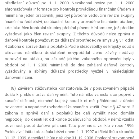
předložení důkazů po 1. 1. 2000. Nezákonná revize po 1. 1. 2000
shromažďovala informace pro kontrolu prováděnou finančním úřadem a
minimálně jeden pracovník, jenž byl původně vedoucím revizní skupiny
finančního ředitelství, se účastnil kontroly prováděné finančním úřadem,
kde jako člen kontrolní skupiny přebíral písemné informace, jež předtím
vyžadoval jako člen revizní skupiny. Z těchto důvodů nelze zprávu o
daňové kontrole považovat za důkazní prostředek ve smyslu § 31 odst.
4 zákona o správě daní a poplatků. Podle stěžovatelky se krajský soud s
citovanou námitkou dostatečně nevypořádal. Jeho závěry nedávají
odpověď na otázku, na základě jakého zákonného oprávnění byly v
období od 1. 1. 2000 minimálně do dne zahájení daňové kontroly
vyžadovány a sbírány důkazní prostředky využité v následujícím
daňovém řízení.
(8) Závěrem stěžovatelka konstatovala, že v posuzovaném případě
došlo k prekluzi práva daň vyměřit. Tuto námitku vznesla sice poprvé v
kasační stížnosti, nicméně krajský soud k ní měl přihlédnout z úřední
povinnosti a napadené rozhodnutí žalovaného zrušit. Podle § 47 odst. 2
zákona o správě daní a poplatků lze daň vyměřit nebo doměřit
nejpozději do deseti let od konce zdaňovacího období, v němž vznikla
povinnost podat daňové přiznání. Tato povinnost vznikla v roce 1996.
Prekluzivní lhůta
tak začala běžet dnem 1. 1. 1997 a tříletá lhůta skončila
31. 12. 1999, desetiletá lhůta pak dne 31. 12. 2006. Poslední pravomocné