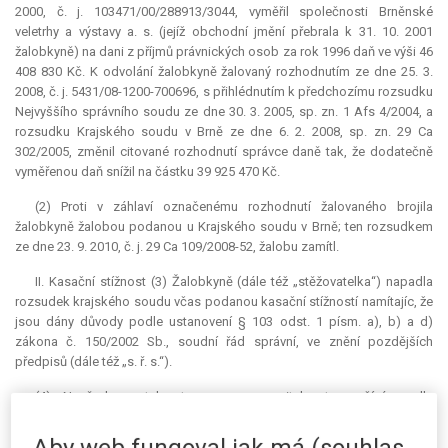
2000, č. j. 103471/00/288913/3044, vyměřil společnosti Brněnské
veletrhy a výstavy a. s. (jejíž obchodní jmění přebrala k 31. 10. 2001
žalobkyně) na dani z příjmů právnických osob za rok 1996 daň ve výši 46
408 830 Kč. K odvolání žalobkyně žalovaný rozhodnutím ze dne 25. 3.
2008, č. j. 5431/08-1200-700696, s přihlédnutím k předchozímu rozsudku
Nejvyššího správního soudu ze dne 30. 3. 2005, sp. zn. 1 Afs 4/2004, a
rozsudku Krajského soudu v Brně ze dne 6. 2. 2008, sp. zn. 29 Ca
302/2005, změnil citované rozhodnutí správce daně tak, že dodatečně
vyměřenou daň snížil na částku 39 925 470 Kč.
(2) Proti v záhlaví označenému rozhodnutí žalovaného brojila
žalobkyně žalobou podanou u Krajského soudu v Brně; ten rozsudkem
ze dne 23. 9. 2010, č. j. 29 Ca 109/2008-52, žalobu zamítl.
II. Kasační stížnost (3) Žalobkyně (dále též „stěžovatelka“) napadla
rozsudek krajského soudu včas podanou kasační stížností namítajíc, že
jsou dány důvody podle ustanovení § 103 odst. 1 písm. a), b) a d)
zákona č. 150/2002 Sb., soudní řád správní, ve znění pozdějších
předpisů (dále též „s. ř. s.“).
(4) Nepřezkoumatelnost pro nesrozumitelnost spočívá podle
stěžovatelky v závěru krajského soudu ohledně porušení
dvojinstančnosti řízení. Ustanovení § 50 odst. 3 zákona č. 337/1992 Sb.,