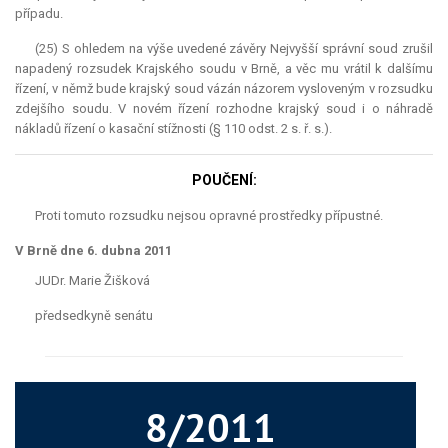
případu.
(25) S ohledem na výše uvedené závěry Nejvyšší správní soud zrušil
napadený rozsudek Krajského soudu v Brně, a věc mu vrátil k dalšímu
řízení, v němž bude krajský soud vázán názorem vysloveným v rozsudku
zdejšího soudu. V novém řízení rozhodne krajský soud i o náhradě
nákladů řízení o kasační stížnosti (§ 110 odst. 2 s. ř. s.).
POUČENÍ:
Proti tomuto rozsudku nejsou opravné prostředky přípustné.
V Brně dne 6. dubna 2011
JUDr. Marie Žišková
předsedkyně senátu