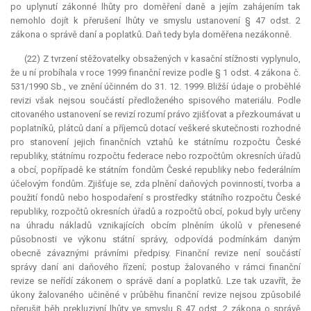
po uplynutí zákonné lhůty pro doměření daně a jejím zahájením tak
nemohlo dojít k přerušení lhůty ve smyslu ustanovení § 47 odst. 2
zákona o správě daní a poplatků. Daň tedy byla doměřena nezákonně.
(22) Z tvrzení stěžovatelky obsažených v kasační stížnosti vyplynulo,
že u ní probíhala v roce 1999 finanční revize podle § 1 odst. 4 zákona č.
531/1990 Sb., ve znění účinném do 31. 12. 1999. Bližší údaje o proběhlé
revizi však nejsou součástí předloženého spisového materiálu. Podle
citovaného ustanovení se revizí rozumí právo zjišťovat a přezkoumávat u
poplatníků, plátců daní a příjemců dotací veškeré skutečnosti rozhodné
pro stanovení jejich finančních vztahů ke státnímu rozpočtu České
republiky, státnímu rozpočtu federace nebo rozpočtům okresních úřadů
a obcí, popřípadě ke státním fondům České republiky nebo federálním
účelovým fondům. Zjišťuje se, zda plnění daňových povinností, tvorba a
použití fondů nebo hospodaření s prostředky státního rozpočtu České
republiky, rozpočtů okresních úřadů a rozpočtů obcí, pokud byly určeny
na úhradu nákladů vznikajících obcím plněním úkolů v přenesené
působnosti ve výkonu státní správy, odpovídá podmínkám daným
obecně závaznými právními předpisy. Finanční revize není součástí
správy daní ani daňového řízení; postup žalovaného v rámci finanční
revize se neřídí zákonem o správě daní a poplatků. Lze tak uzavřít, že
úkony žalovaného učiněné v průběhu finanční revize nejsou způsobilé
přerušit běh prekluzivní lhůty ve smyslu § 47 odst. 2 zákona o správě