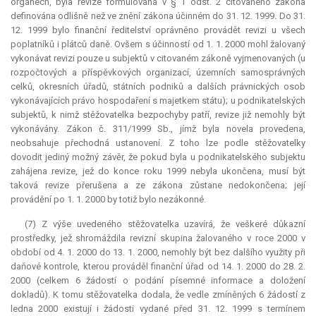
orgánech, byla revize formulovaná v § 1 odst. 2 citovaného zákona
definována odlišně než ve znění zákona účinném do 31. 12. 1999. Do 31.
12. 1999 bylo finanční ředitelství oprávněno provádět revizi u všech
poplatníků i plátců daně. Ovšem s účinností od 1. 1. 2000 mohl žalovaný
vykonávat revizi pouze u subjektů v citovaném zákoně vyjmenovaných (u
rozpočtových a příspěvkových organizací, územních samosprávných
celků, okresních úřadů, státních podniků a dalších právnických osob
vykonávajících právo hospodaření s majetkem státu); u podnikatelských
subjektů, k nimž stěžovatelka bezpochyby patří, revize již nemohly být
vykonávány. Zákon č. 311/1999 Sb., jímž byla novela provedena,
neobsahuje přechodná ustanovení. Z toho lze podle stěžovatelky
dovodit jediný možný závěr, že pokud byla u podnikatelského subjektu
zahájena revize, jež do konce roku 1999 nebyla ukončena, musí být
taková revize přerušena a ze zákona zůstane nedokončena; její
provádění po 1. 1. 2000 by totiž bylo nezákonné.
(7) Z výše uvedeného stěžovatelka uzavírá, že veškeré důkazní
prostředky, jež shromáždila revizní skupina žalovaného v roce 2000 v
období od 4. 1. 2000 do 13. 1. 2000, nemohly být bez dalšího využity při
daňové kontrole, kterou prováděl finanční úřad od 14. 1. 2000 do 28. 2.
2000 (celkem 6 žádostí o podání písemné informace a doložení
dokladů). K tomu stěžovatelka dodala, že vedle zmíněných 6 žádostí z
ledna 2000 existují i žádosti vydané před 31. 12. 1999 s termínem