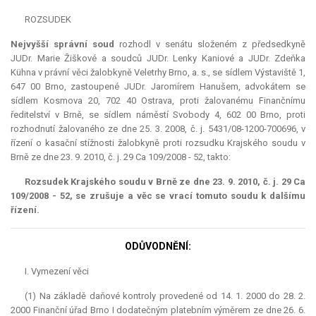
ROZSUDEK
Nejvyšší správní soud
rozhodl v senátu složeném z předsedkyně
JUDr. Marie Žiškové a soudců JUDr. Lenky Kaniové a JUDr. Zdeňka
Kühna v právní věci žalobkyně Veletrhy Brno, a. s., se sídlem Výstaviště 1,
647 00 Brno, zastoupené JUDr. Jaromírem Hanušem, advokátem se
sídlem Kosmova 20, 702 40 Ostrava, proti žalovanému Finančnímu
ředitelství v Brně, se sídlem náměstí Svobody 4, 602 00 Brno, proti
rozhodnutí žalovaného ze dne 25. 3. 2008, č. j. 5431/08-1200-700696, v
řízení o kasační stížnosti žalobkyně proti rozsudku Krajského soudu v
Brně ze dne 23. 9. 2010, č. j. 29 Ca 109/2008 - 52, takto:
Rozsudek Krajského soudu v Brně ze dne 23. 9. 2010, č. j. 29 Ca
109/2008 - 52, se zrušuje a věc se vrací tomuto soudu k dalšímu
řízení.
ODŮVODNĚNÍ:
I. Vymezení věci
(1) Na základě daňové kontroly provedené od 14. 1. 2000 do 28. 2.
2000 Finanční úřad Brno I dodatečným platebním výměrem ze dne 26. 6.