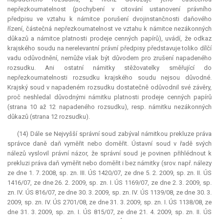
nepřezkoumatelnost (pochybení v citování ustanovení právního
předpisu ve vztahu k námitce porušení dvojinstančnosti daňového
řízení, částečná nepřezkoumatelnost ve vztahu k námitce nezákonných
důkazů a námitce platnosti prodeje cenných papírů), uvádí, že odkaz
krajského soudu na nerelevantní právní předpisy představuje toliko dílčí
vadu odůvodnění, nemůže však být důvodem pro zrušení napadeného
rozsudku. Ani ostatní námitky stěžovatelky směřující do
nepřezkoumatelnosti rozsudku krajského soudu nejsou důvodné.
Krajský soud v napadeném rozsudku dostatečně odůvodnil své závěry,
proč neshledal důvodnými námitku platnosti prodeje cenných papírů
(strana 10 až 12 napadeného rozsudku), resp. námitku nezákonných
důkazů (strana 12 rozsudku).
(14) Dále se Nejvyšší správní soud zabýval námitkou
prekluze
práva
správce daně daň vyměřit nebo doměřit. Ústavní soud v řadě svých
nálezů vyslovil právní názor, že správní soud je povinen přihlédnout k
prekluzi práva daň vyměřit nebo doměřit i bez námitky (srov. např. nálezy
ze dne 1. 7. 2008, sp. zn. III. ÚS 1420/07, ze dne 5. 2. 2009, sp. zn. II. ÚS
1416/07, ze dne 26. 2. 2009, sp. zn. I. ÚS 1169/07, ze dne 2. 3. 2009, sp.
zn. IV. ÚS 816/07, ze dne 30. 3. 2009, sp. zn. IV. ÚS 1139/08, ze dne 30. 3.
2009, sp. zn. IV. ÚS 2701/08, ze dne 31. 3. 2009, sp. zn. I. ÚS 1138/08, ze
dne 31. 3. 2009, sp. zn. I. ÚS 815/07, ze dne 21. 4. 2009, sp. zn. II. ÚS