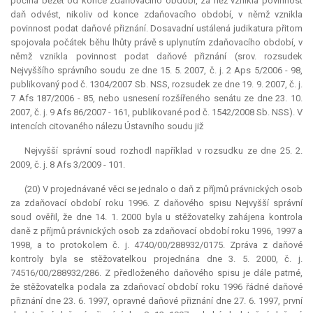
počíná běžet od konce zdaňovacího období, za něž vznikla povinnost
daň odvést, nikoliv od konce zdaňovacího období, v němž vznikla
povinnost podat daňové přiznání. Dosavadní ustálená
judikatura
přitom
spojovala počátek běhu lhůty právě s uplynutím zdaňovacího období, v
němž vznikla povinnost podat daňové přiznání (srov. rozsudek
Nejvyššího správního soudu ze dne 15. 5. 2007, č. j. 2 Aps 5/2006 - 98,
publikovaný pod č. 1304/2007 Sb. NSS, rozsudek ze dne 19. 9. 2007, č. j.
7 Afs 187/2006 - 85, nebo usnesení rozšířeného senátu ze dne 23. 10.
2007, č. j. 9 Afs 86/2007 - 161, publikované pod č. 1542/2008 Sb. NSS). V
intencích citovaného nálezu Ústavního soudu již
Nejvyšší správní soud rozhodl například v rozsudku ze dne 25. 2.
2009, č. j. 8 Afs 3/2009 - 101.
(20) V projednávané věci se jednalo o daň z příjmů právnických osob
za zdaňovací období roku 1996. Z daňového spisu Nejvyšší správní
soud ověřil, že dne 14. 1. 2000 byla u stěžovatelky zahájena kontrola
daně z příjmů právnických osob za zdaňovací období roku 1996, 1997 a
1998, a to protokolem č. j. 4740/00/288932/0175. Zpráva z daňové
kontroly byla se stěžovatelkou projednána dne 3. 5. 2000, č. j.
74516/00/288932/286. Z předloženého daňového spisu je dále patrné,
že stěžovatelka podala za zdaňovací období roku 1996 řádné daňové
přiznání dne 23. 6. 1997, opravné daňové přiznání dne 27. 6. 1997, první