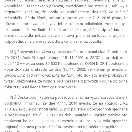
vyřazení z registru silničních vozidel. V žádostech uvedl v příslušných
kolonkách u technického průkazu, osvědčení o registraci a u tabulky s
registrační značkou, že došlo ke ztrátě těchto dokladů. Ze sdělení
Městského úřadu Písek, odboru dopravy ze dne 7. 6. 2016 plyne, že
důvodem pro vyřazení vozidel z registru silničních vozidel byla
skutečnost, že ve lhůtě 14 dnů od zániku pojištění odpovědnosti z
provozu vozidla nebyla uzavřena nová pojistná smlouva o pojištění
odpovědnosti z provozu vozidla týkající se téhož vozidla.
[34] Stěžovatel na výzvu správce daně k prokázání skutečností ze 6.
10. 2014 předložil kopii faktury z 15. 11. 2002, č. 22/02, o prodeji vozu
Liaz 110 + vlek za cenu 30 500 Kč společnosti KOCH DIORIT společně s
kopií dokladu o úhradě ze dne 15. 11. 2002, ve kterém je uvedeno:
„
prodej LIAZ 110 valník, vůz LIAZ na ND
“. Tyto doklady měly prokazovat
tvrzení stěžovatele, že vozidla byla vyřazena z provozu v druhé polovině
roku 2002 a následně fyzicky zlikvidována.
[35] Česká podnikatelská pojišťovna, a. s., na výzvu správce daně k
poskytnutí informací ze dne 4. 11. 2014 uvedla, že na vozidlo LIAZ
110.022 eviduje pojistnou smlouvu pro pojištění odpovědnosti sjednané
s počátkem pojištění 1. 1. 2000 na dobu neurčitou. Pojištění zaniklo pro
neplacení ke dni 1. 7. 2002. K vozidlu BSS PV 16.12 byla sjednána
pojistná smlouva pro pojištění odpovědnosti s počátkem pojištění 1. 1.