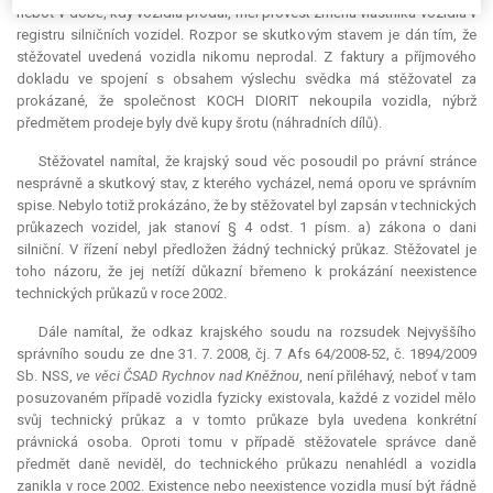
neboť v době, kdy vozidla prodal, měl provést změnu vlastníka vozidla v
registru silničních vozidel. Rozpor se skutkovým stavem je dán tím, že
stěžovatel uvedená vozidla nikomu neprodal. Z faktury a příjmového
dokladu ve spojení s obsahem výslechu svědka má stěžovatel za
prokázané, že společnost KOCH DIORIT nekoupila vozidla, nýbrž
předmětem prodeje byly dvě kupy šrotu (náhradních dílů).
Stěžovatel namítal, že krajský soud věc posoudil po právní stránce
nesprávně a skutkový stav, z kterého vycházel, nemá oporu ve správním
spise. Nebylo totiž prokázáno, že by stěžovatel byl zapsán v technických
průkazech vozidel, jak stanoví § 4 odst. 1 písm. a) zákona o dani
silniční. V řízení nebyl předložen žádný technický průkaz. Stěžovatel je
toho názoru, že jej netíží důkazní břemeno k prokázání neexistence
technických průkazů v roce 2002.
Dále namítal, že odkaz krajského soudu na rozsudek Nejvyššího
správního soudu ze dne 31. 7. 2008, čj. 7 Afs 64/2008-52, č. 1894/2009
Sb. NSS,
ve věci ČSAD Rychnov nad Kněžnou
, není přiléhavý, neboť v tam
posuzovaném případě vozidla fyzicky existovala, každé z vozidel mělo
svůj technický průkaz a v tomto průkaze byla uvedena konkrétní
právnická osoba. Oproti tomu v případě stěžovatele správce daně
předmět daně neviděl, do technického průkazu nenahlédl a vozidla
zanikla v roce 2002. Existence nebo neexistence vozidla musí být řádně