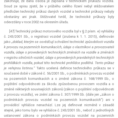
zakotvuje, že daná osoba je zapsána v technickém průkazu vozidla.
Soud ze spisu zjistil, že v průběhu celého řízení nebyl stěžovatelem
předložen technický průkaz daných vozidel a technické průkazy nebyly
obstarány ani jinak. Stěžovatel tvrdil, že technické průkazy byly
odevzdány v roce 2002 na okresním úřadu.
[47] Technický průkaz motorového vozidla byl v § 2 písm. e) vyhlášky
č. 243/2001 Sb., o registraci vozidel (zrušena k 1. 1. 2015), definován
jako „
doklad, kterým se osvědčují schválení technické způsobilosti vozidla
k provozu na pozemních komunikacích, údaje o vlastníkovi a provozovateli
vozidla, údaje o provedených technických změnách na vozidle a změnách
v registru silničních vozidel, údaje o provedených pravidelných technických
prohlídkách vozidla, pokud této technické prohlídce podléhá. Tento průkaz
je veřejnou listinou.
“ Takto ucelená definice technického průkazu se v
současné době v zákoně č. 56/2001 Sb., o podmínkách provozu vozidel
na pozemních komunikacích a o změně zákona č. 168/1999 Sb., o
pojištění odpovědnosti za škodu způsobenou provozem vozidla a o
změně některých souvisejících zákonů (zákon o pojištění odpovědnosti
z provozu vozidla), ve znění zákona č. 307/1999 Sb. (dále jen „zákon o
podmínkách provozu vozidel na pozemních komunikacích“) ani v
prováděcí vyhlášce nenachází. Lze jej definovat nicméně v zásadě
stejně, jako tomu bylo ve vyhlášce č. 243/2001 Sb., neboť z jednotlivých
ustanovení zákona o podmínkách provozu vozidel na pozemních