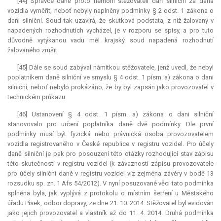
[44] Správce daně proto nemohl stěžovateli daň silniční za daná
vozidla vyměřit, neboť nebyly naplněny podmínky § 2 odst. 1 zákona o
dani silniční. Soud tak uzavírá, že skutková podstata, z níž žalovaný v
napadených rozhodnutích vycházel, je v rozporu se spisy, a pro tuto
důvodně vytýkanou vadu měl krajský soud napadená rozhodnutí
žalovaného zrušit.
[45] Dále se soud zabýval námitkou stěžovatele, jenž uvedl, že nebyl
poplatníkem daně silniční ve smyslu § 4 odst. 1 písm. a) zákona o dani
silniční, neboť nebylo prokázáno, že by byl zapsán jako provozovatel v
technickém průkazu.
[46] Ustanovení § 4 odst. 1 písm. a) zákona o dani silniční
stanovovalo pro určení poplatníka daně dvě podmínky. Dle první
podmínky musí být fyzická nebo právnická osoba provozovatelem
vozidla registrovaného v České republice v registru vozidel. Pro účely
daně silniční je pak pro posouzení této otázky rozhodující stav zápisu
této skutečnosti v registru vozidel (k závaznosti zápisu provozovatele
pro účely silniční daně v registru vozidel viz zejména závěry v bodě 13
rozsudku sp. zn. 1 Afs 54/2012). V nyní posuzované věci tato podmínka
splněna byla, jak vyplývá z protokolu o místním šetření u Městského
úřadu Písek, odbor dopravy, ze dne 21. 10. 2014. Stěžovatel byl evidován
jako jejich provozovatel a vlastník až do 11. 4. 2014. Druhá podmínka