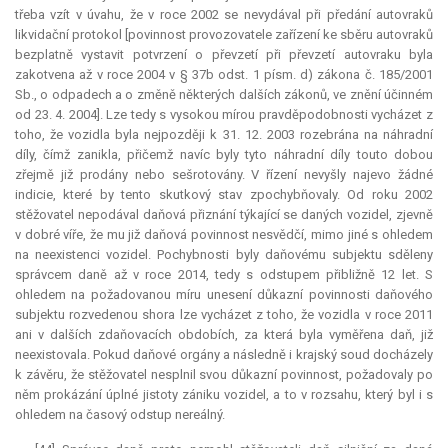
třeba vzít v úvahu, že v roce 2002 se nevydával při předání autovraků
likvidační protokol [povinnost provozovatele zařízení ke sběru autovraků
bezplatně vystavit potvrzení o převzetí při převzetí autovraku byla
zakotvena až v roce 2004 v § 37b odst. 1 písm. d) zákona č. 185/2001
Sb., o odpadech a o změně některých dalších zákonů, ve znění účinném
od 23. 4. 2004]. Lze tedy s vysokou mírou pravděpodobnosti vycházet z
toho, že vozidla byla nejpozději k 31. 12. 2003 rozebrána na náhradní
díly, čímž zanikla, přičemž navíc byly tyto náhradní díly touto dobou
zřejmě již prodány nebo sešrotovány. V řízení nevyšly najevo žádné
indicie
, které by tento skutkový stav zpochybňovaly. Od roku 2002
stěžovatel nepodával daňová přiznání týkající se daných vozidel, zjevně
v dobré víře, že mu již daňová povinnost nesvědčí, mimo jiné s ohledem
na neexistenci vozidel. Pochybnosti byly daňovému subjektu sděleny
správcem daně až v roce 2014, tedy s odstupem přibližně 12 let. S
ohledem na požadovanou míru unesení důkazní povinnosti daňového
subjektu rozvedenou shora lze vycházet z toho, že vozidla v roce 2011
ani v dalších zdaňovacích obdobích, za která byla vyměřena daň, již
neexistovala. Pokud daňové orgány a následně i krajský soud docházely
k závěru, že stěžovatel nesplnil svou důkazní povinnost, požadovaly po
něm prokázání úplné jistoty zániku vozidel, a to v rozsahu, který byl i s
ohledem na časový odstup nereálný.