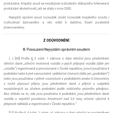
prokázána. Krajský soud se nezabýval rozložením důkazního břemene k
prokázání skutečností, jež se staly v roce 2002.
Nejvyšší správní soud rozsudek zrušil rozsudek krajského soudu i
rozhodnutí žalovaného a věc vrátil k dalšímu řízení posledně
jmenovanému.
Z ODŮVODNĚNÍ:
III. Posouzení Nejvyšším správním soudem
(…) [30] Podle § 2 odst. 1 zákona o dani silniční jsou předmětem
silniční daně
„silniční motorová vozidla a jejich přípojná vozidla (dále jen
„vozidla“) registrovaná a provozovaná v České republice, jsou-li používána k
podnikání nebo k jiné samostatné výdělečné činnosti (dále jen „podnikání“)
nebo jsou používána v přímé souvislosti s podnikáním anebo k činnostem,
z nichž plynoucí příjmy jsou předmětem daně z příjmů u subjektů
nezaložených za účelem podnikání podle zvláštního právního předpisu.
Bez ohledu na to, zda jsou používána k podnikání, jsou předmětem daně
vozidla s největší povolenou hmotností nad 3,5 tuny určená výlučně k
přepravě nákladů a registrovaná v České republice.
“
[31] Podle § 4 odst. 1 písm. a) zákona o dani silniční je poplatníkem