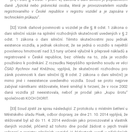
daně „
fyzická nebo právnická osoba, která je provozovatelem vozidla
registrovaného v České republice v registru vozidel a je zapsána v
technickém průkazu
“.
[32] Vznik daňové povinnosti u vozidel je dle § 8 odst. 1 zákona o
dani silniční vázán na splnění rozhodných skutečností uvedených v § 2
odst. 1 zákona o dani silniční. Těmito skutečnostmi jsou jednak
existence vozidla, a jednak okolnost, že se jedná o vozidlo s největší
povolenou hmotností nad 3,5 tuny určené výlučně k přepravě nákladů a
registrované v České republice, bez ohledu na to, zda je vozidlo
používáno k podnikání. Z rozsudku Nejvyššího správního soudu
ve věci
ČSAD Rychnov nad Kněžnou
, vyplývá, že skutečností rozhodnou pro
zánik povinnosti k dani silniční (§ 8 odst. 2 zákona o dani silniční) je
mimo jiné i neexistence uvedeného vozidla. Soud se proto nejprve
zabýval námitkami stěžovatele, které směřují k tvrzení, že v roce 2002
daná vozidla již neexistovala, neboť je prodal jako „kupu šrotu“
společnosti KOCH DIORIT.
[33] Soud zjistil ze spisu následující. Z protokolu o místním šetření u
Městského úřadu Písek, odbor dopravy, ze dne 21. 10. 2014 vyplývá, že
stěžovatel byl až do 11. 4. 2014 evidován jako provozovatel a vlastník
daných vozidel, přičemž až tohoto dne podal žádost o jejich trvalé