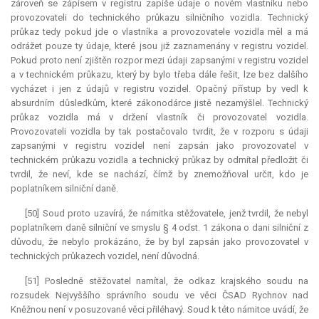
zároveň se zápisem v registru zapíše údaje o novém vlastníku nebo
provozovateli do technického průkazu silničního vozidla. Technický
průkaz tedy pokud jde o vlastníka a provozovatele vozidla měl a má
odrážet pouze ty údaje, které jsou již zaznamenány v registru vozidel.
Pokud proto není zjištěn rozpor mezi údaji zapsanými v registru vozidel
a v technickém průkazu, který by bylo třeba dále řešit, lze bez dalšího
vycházet i jen z údajů v registru vozidel. Opačný přístup by vedl k
absurdním důsledkům, které zákonodárce jistě nezamýšlel. Technický
průkaz vozidla má v držení vlastník či provozovatel vozidla.
Provozovateli vozidla by tak postačovalo tvrdit, že v rozporu s údaji
zapsanými v registru vozidel není zapsán jako provozovatel v
technickém průkazu vozidla a technický průkaz by odmítal předložit či
tvrdil, že neví, kde se nachází, čímž by znemožňoval určit, kdo je
poplatníkem silniční daně.
[50] Soud proto uzavírá, že námitka stěžovatele, jenž tvrdil, že nebyl
poplatníkem daně silniční ve smyslu § 4 odst. 1 zákona o dani silniční z
důvodu, že nebylo prokázáno, že by byl zapsán jako provozovatel v
technických průkazech vozidel, není důvodná.
[51] Posledně stěžovatel namítal, že odkaz krajského soudu na
rozsudek Nejvyššího správního soudu ve věci ČSAD Rychnov nad
Kněžnou není v posuzované věci přiléhavý. Soud k této námitce uvádí, že