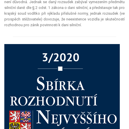
není důvodná. Jednak se daný rozsudek zabýval vymezením předmětu
silniční daně dle § 2 odst. 1 zákona o dani silniční, a představuje tak pro
krajský soud vodítko při výkladu příslušné normy, jednak rozsudek (ve
prospěch stěžovatele) dovozuje, že neexistence vozidla je skutečností
rozhodnou pro zánik povinnosti k dani silniční.