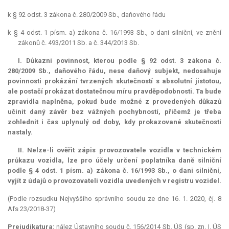
k § 92 odst. 3 zákona č. 280/2009 Sb., daňového řádu
k § 4 odst. 1 písm. a) zákona č. 16/1993 Sb., o dani silniční, ve znění
zákonů č. 493/2011 Sb. a č. 344/2013 Sb.
I. Důkazní povinnost, kterou podle § 92 odst. 3 zákona č.
280/2009 Sb., daňového řádu, nese daňový subjekt, nedosahuje
povinnosti prokázání tvrzených skutečností s absolutní jistotou,
ale postačí prokázat dostatečnou míru pravděpodobnosti. Ta bude
zpravidla naplněna, pokud bude možné z provedených důkazů
učinit daný závěr bez vážných pochybností, přičemž je třeba
zohlednit i čas uplynulý od doby, kdy prokazované skutečnosti
nastaly.
II. Nelze-li ověřit zápis provozovatele vozidla v technickém
průkazu vozidla, lze pro účely určení poplatníka daně silniční
podle § 4 odst. 1 písm. a) zákona č. 16/1993 Sb., o dani silniční,
vyjít z údajů o provozovateli vozidla uvedených v registru vozidel.
(Podle rozsudku Nejvyššího správního soudu ze dne 16. 1. 2020, čj. 8
Afs 23/2018-37)
Prejudikatura:
nález Ústavního soudu č. 156/2014 Sb. ÚS (sp. zn. I. ÚS