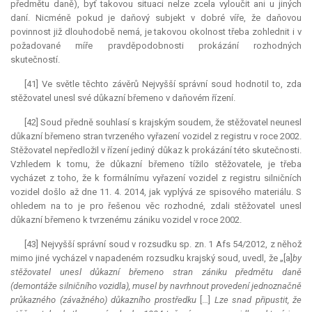
předmětu daně), byť takovou situaci nelze zcela vyloučit ani u jiných
daní. Nicméně pokud je daňový subjekt v dobré víře, že daňovou
povinnost již dlouhodobě nemá, je takovou okolnost třeba zohlednit i v
požadované míře pravděpodobnosti prokázání rozhodných
skutečností.
[41] Ve světle těchto závěrů Nejvyšší správní soud hodnotil to, zda
stěžovatel unesl své důkazní břemeno v daňovém řízení.
[42] Soud předně souhlasí s krajským soudem, že stěžovatel neunesl
důkazní břemeno stran tvrzeného vyřazení vozidel z registru v roce 2002.
Stěžovatel nepředložil v řízení jediný důkaz k prokázání této skutečnosti.
Vzhledem k tomu, že důkazní břemeno tížilo stěžovatele, je třeba
vycházet z toho, že k formálnímu vyřazení vozidel z registru silničních
vozidel došlo až dne 11. 4. 2014, jak vyplývá ze spisového materiálu. S
ohledem na to je pro řešenou věc rozhodné, zdali stěžovatel unesl
důkazní břemeno k tvrzenému zániku vozidel v roce 2002.
[43] Nejvyšší správní soud v rozsudku sp. zn. 1 Afs 54/2012, z něhož
mimo jiné vycházel v napadeném rozsudku krajský soud, uvedl, že „[a]
by
stěžovatel unesl důkazní břemeno stran zániku předmětu daně
(demontáže silničního vozidla), musel by navrhnout provedení jednoznačně
průkazného (závažného) důkazního prostředku
[…]
Lze snad připustit, že