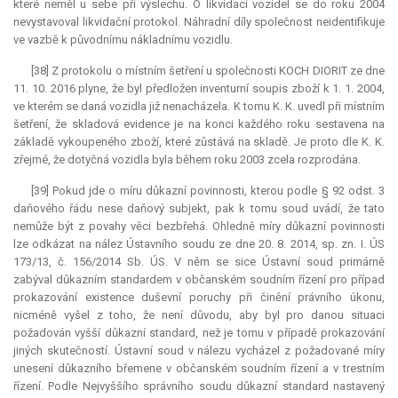
které neměl u sebe při výslechu. O likvidaci vozidel se do roku 2004
nevystavoval likvidační protokol. Náhradní díly společnost neidentifikuje
ve vazbě k původnímu nákladnímu vozidlu.
[38] Z protokolu o místním šetření u společnosti KOCH DIORIT ze dne
11. 10. 2016 plyne, že byl předložen inventurní soupis zboží k 1. 1. 2004,
ve kterém se daná vozidla již nenacházela. K tomu K. K. uvedl při místním
šetření, že skladová evidence je na konci každého roku sestavena na
základě vykoupeného zboží, které zůstává na skladě. Je proto dle K. K.
zřejmé, že dotyčná vozidla byla během roku 2003 zcela rozprodána.
[39] Pokud jde o míru důkazní povinnosti, kterou podle § 92 odst. 3
daňového řádu nese daňový subjekt, pak k tomu soud uvádí, že tato
nemůže být z povahy věci bezbřehá. Ohledně míry důkazní povinnosti
lze odkázat na nález Ústavního soudu ze dne 20. 8. 2014, sp. zn. I. ÚS
173/13, č. 156/2014 Sb. ÚS. V něm se sice Ústavní soud primárně
zabýval důkazním standardem v občanském soudním řízení pro případ
prokazování existence duševní poruchy při činění právního úkonu,
nicméně vyšel z toho, že není důvodu, aby byl pro danou situaci
požadován vyšší důkazní standard, než je tomu v případě prokazování
jiných skutečností. Ústavní soud v nálezu vycházel z požadované míry
unesení důkazního břemene v občanském soudním řízení a v trestním
řízení. Podle Nejvyššího správního soudu důkazní standard nastavený