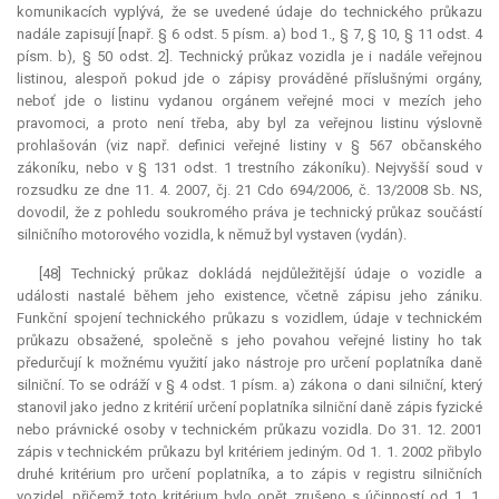
komunikacích vyplývá, že se uvedené údaje do technického průkazu
nadále zapisují [např. § 6 odst. 5 písm. a) bod 1., § 7, § 10, § 11 odst. 4
písm. b), § 50 odst. 2]. Technický průkaz vozidla je i nadále veřejnou
listinou, alespoň pokud jde o zápisy prováděné příslušnými orgány,
neboť jde o listinu vydanou orgánem veřejné moci v mezích jeho
pravomoci, a proto není třeba, aby byl za veřejnou listinu výslovně
prohlašován (viz např. definici veřejné listiny v § 567 občanského
zákoníku, nebo v § 131 odst. 1 trestního zákoníku). Nejvyšší soud v
rozsudku ze dne 11. 4. 2007, čj. 21 Cdo 694/2006, č. 13/2008 Sb. NS,
dovodil, že z pohledu soukromého práva je technický průkaz součástí
silničního motorového vozidla, k němuž byl vystaven (vydán).
[48] Technický průkaz dokládá nejdůležitější údaje o vozidle a
události nastalé během jeho existence, včetně zápisu jeho zániku.
Funkční spojení technického průkazu s vozidlem, údaje v technickém
průkazu obsažené, společně s jeho povahou veřejné listiny ho tak
předurčují k možnému využití jako nástroje pro určení poplatníka daně
silniční. To se odráží v § 4 odst. 1 písm. a) zákona o dani silniční, který
stanovil jako jedno z kritérií určení poplatníka silniční daně zápis fyzické
nebo právnické osoby v technickém průkazu vozidla. Do 31. 12. 2001
zápis v technickém průkazu byl kritériem jediným. Od 1. 1. 2002 přibylo
druhé kritérium pro určení poplatníka, a to zápis v registru silničních
vozidel, přičemž toto kritérium bylo opět zrušeno s účinností od 1. 1.