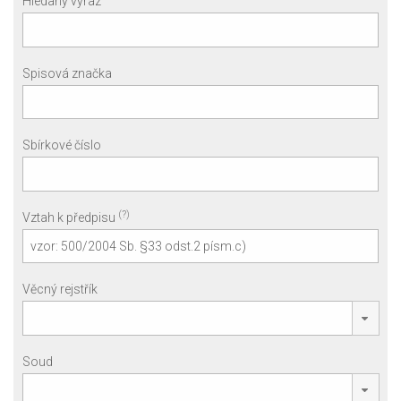
Hledaný výraz
Spisová značka
Sbírkové číslo
(?)
Vztah k předpisu
Věcný rejstřík
Soud