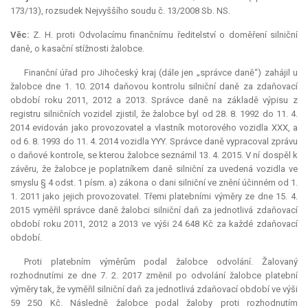
173/13), rozsudek Nejvyššího soudu č. 13/2008 Sb. NS.
Věc:
Z. H. proti Odvolacímu finančnímu ředitelství o doměření silniční
daně, o kasační stížnosti žalobce.
Finanční úřad pro Jihočeský kraj (dále jen „správce daně“) zahájil u
žalobce dne 1. 10. 2014 daňovou kontrolu silniční daně za zdaňovací
období roku 2011, 2012 a 2013. Správce daně na základě výpisu z
registru silničních vozidel zjistil, že žalobce byl od 28. 8. 1992 do 11. 4.
2014 evidován jako provozovatel a vlastník motorového vozidla XXX, a
od 6. 8. 1993 do 11. 4. 2014 vozidla YYY. Správce daně vypracoval zprávu
o daňové kontrole, se kterou žalobce seznámil 13. 4. 2015. V ní dospěl k
závěru, že žalobce je poplatníkem daně silniční za uvedená vozidla ve
smyslu § 4 odst. 1 písm. a) zákona o dani silniční ve znění účinném od 1.
1. 2011 jako jejich provozovatel. Třemi platebními výměry ze dne 15. 4.
2015 vyměřil správce daně žalobci silniční daň za jednotlivá zdaňovací
období roku 2011, 2012 a 2013 ve výši 24 648 Kč za každé zdaňovací
období.
Proti platebním výměrům podal žalobce odvolání. Žalovaný
rozhodnutími ze dne 7. 2. 2017 změnil po odvolání žalobce platební
výměry tak, že vyměřil silniční daň za jednotlivá zdaňovací období ve výši
59 250 Kč. Následně žalobce podal žaloby proti rozhodnutím