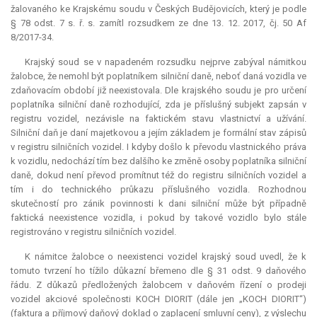
žalovaného ke Krajskému soudu v Českých Budějovicích, který je podle
§ 78 odst. 7 s. ř. s. zamítl rozsudkem ze dne 13. 12. 2017, čj. 50 Af
8/2017-34.
Krajský soud se v napadeném rozsudku nejprve zabýval námitkou
žalobce, že nemohl být poplatníkem silniční daně, neboť daná vozidla ve
zdaňovacím období již neexistovala. Dle krajského soudu je pro určení
poplatníka silniční daně rozhodující, zda je příslušný subjekt zapsán v
registru vozidel, nezávisle na faktickém stavu vlastnictví a užívání.
Silniční daň je daní majetkovou a jejím základem je formální stav zápisů
v registru silničních vozidel. I kdyby došlo k převodu vlastnického práva
k vozidlu, nedochází tím bez dalšího ke změně osoby poplatníka silniční
daně, dokud není převod promítnut též do registru silničních vozidel a
tím i do technického průkazu příslušného vozidla. Rozhodnou
skutečností pro zánik povinnosti k dani silniční může být případně
faktická neexistence vozidla, i pokud by takové vozidlo bylo stále
registrováno v registru silničních vozidel.
K námitce žalobce o neexistenci vozidel krajský soud uvedl, že k
tomuto tvrzení ho tížilo důkazní břemeno dle § 31 odst. 9 daňového
řádu. Z důkazů předložených žalobcem v daňovém řízení o prodeji
vozidel akciové společnosti KOCH DIORIT (dále jen „KOCH DIORIT“)
(faktura a příjmový daňový doklad o zaplacení smluvní ceny), z výslechu