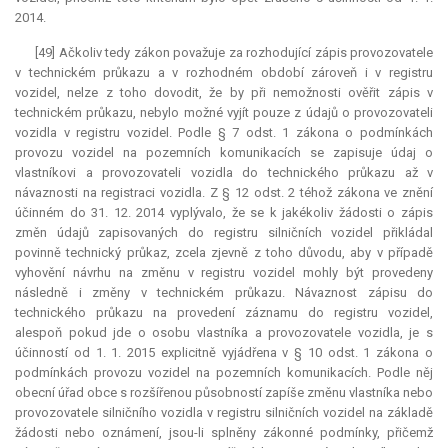
2014.
[49] Ačkoliv tedy zákon považuje za rozhodující zápis provozovatele
v technickém průkazu a v rozhodném období zároveň i v registru
vozidel, nelze z toho dovodit, že by při nemožnosti ověřit zápis v
technickém průkazu, nebylo možné vyjít pouze z údajů o provozovateli
vozidla v registru vozidel. Podle § 7 odst. 1 zákona o podmínkách
provozu vozidel na pozemních komunikacích se zapisuje údaj o
vlastníkovi a provozovateli vozidla do technického průkazu až v
návaznosti na registraci vozidla. Z § 12 odst. 2 téhož zákona ve znění
účinném do 31. 12. 2014 vyplývalo, že se k jakékoliv žádosti o zápis
změn údajů zapisovaných do registru silničních vozidel přikládal
povinně technický průkaz, zcela zjevně z toho důvodu, aby v případě
vyhovění návrhu na změnu v registru vozidel mohly být provedeny
následně i změny v technickém průkazu. Návaznost zápisu do
technického průkazu na provedení záznamu do registru vozidel,
alespoň pokud jde o osobu vlastníka a provozovatele vozidla, je s
účinností od 1. 1. 2015 explicitně vyjádřena v § 10 odst. 1 zákona o
podmínkách provozu vozidel na pozemních komunikacích. Podle něj
obecní úřad obce s rozšířenou působností zapíše změnu vlastníka nebo
provozovatele silničního vozidla v registru silničních vozidel na základě
žádosti nebo oznámení, jsou-li splněny zákonné podmínky, přičemž