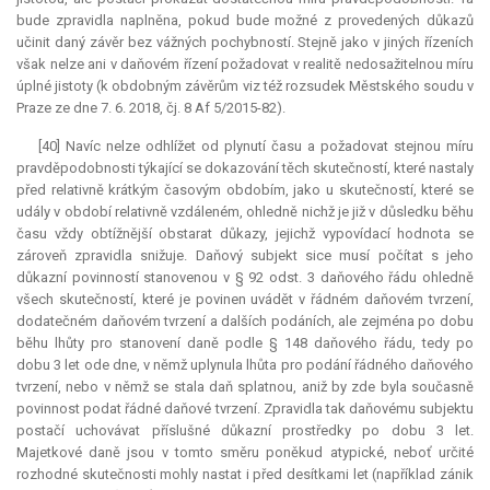
bude zpravidla naplněna, pokud bude možné z provedených důkazů
učinit daný závěr bez vážných pochybností. Stejně jako v jiných řízeních
však nelze ani v daňovém řízení požadovat v realitě nedosažitelnou míru
úplné jistoty (k obdobným závěrům viz též rozsudek Městského soudu v
Praze ze dne 7. 6. 2018, čj. 8 Af 5/2015-82).
[40] Navíc nelze odhlížet od plynutí času a požadovat stejnou míru
pravděpodobnosti týkající se dokazování těch skutečností, které nastaly
před relativně krátkým časovým obdobím, jako u skutečností, které se
udály v období relativně vzdáleném, ohledně nichž je již v důsledku běhu
času vždy obtížnější obstarat důkazy, jejichž vypovídací hodnota se
zároveň zpravidla snižuje. Daňový subjekt sice musí počítat s jeho
důkazní povinností stanovenou v § 92 odst. 3 daňového řádu ohledně
všech skutečností, které je povinen uvádět v řádném daňovém tvrzení,
dodatečném daňovém tvrzení a dalších podáních, ale zejména po dobu
běhu lhůty pro stanovení daně podle § 148 daňového řádu, tedy po
dobu 3 let ode dne, v němž uplynula lhůta pro podání řádného daňového
tvrzení, nebo v němž se stala daň splatnou, aniž by zde byla současně
povinnost podat řádné daňové tvrzení. Zpravidla tak daňovému subjektu
postačí uchovávat příslušné důkazní prostředky po dobu 3 let.
Majetkové daně jsou v tomto směru poněkud atypické, neboť určité
rozhodné skutečnosti mohly nastat i před desítkami let (například zánik