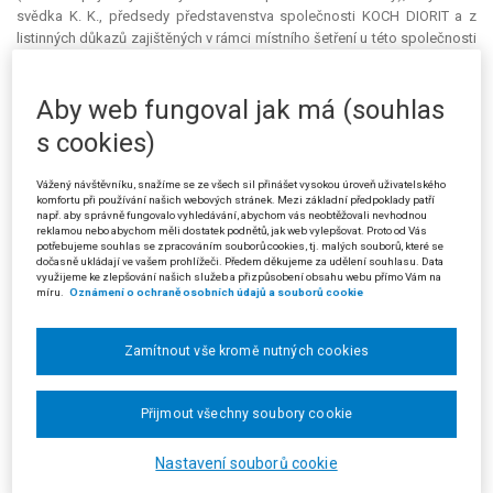
svědka K. K., předsedy představenstva společnosti KOCH DIORIT a z
listinných důkazů zajištěných v rámci místního šetření u této společnosti
nelze dle krajského soudu osvědčit, že vozidla byla rozprodána na
náhradní díly a následně zlikvidována. Žalobci se ani nepodařilo
Aby web fungoval jak má (souhlas
prokázat, že by k vyřazení vozidel z registru silničních vozidel došlo v
roce 2002 a že technické průkazy obou vozidel byly žalobcem
s cookies)
odevzdány na dopravním inspektorátu. Proto dle krajského soudu bylo
žalovaným správně dovozeno, že nelze učinit zcela nepochybný závěr o
Vážený návštěvníku, snažíme se ze všech sil přinášet vysokou úroveň uživatelského
neexistenci vozidel v daných zdaňovacích obdobích.
komfortu při používání našich webových stránek. Mezi základní předpoklady patří
např. aby správně fungovalo vyhledávání, abychom vás neobtěžovali nevhodnou
Dle krajského soudu bylo nepodstatné, že správce daně až v roce
reklamou nebo abychom měli dostatek podnětů, jak web vylepšovat. Proto od Vás
potřebujeme souhlas se zpracováním souborů cookies, tj. malých souborů, které se
2014 zjistil, že žalobcem nebyla vozidla uváděna v daňových přiznáních.
dočasně ukládají ve vašem prohlížeči. Předem děkujeme za udělení souhlasu. Data
využijeme ke zlepšování našich služeb a přizpůsobení obsahu webu přímo Vám na
Za nedůvodnou označil krajský soud námitku žalobce, že správce
míru.
Oznámení o ochraně osobních údajů a souborů cookie
daně dostatečně nezkoumal, zda je žalobce poplatníkem daně, neboť z
odůvodnění rozhodnutí žalovaného vyplývá, z jakého důvodu byla daň
Zamítnout vše kromě nutných cookies
doměřena. Námitku, že předmětem prodeje společnosti KOCH DIORIT
byly jen dvě kupy šrotu, považoval krajský soud také za nedůvodnou s
ohledem na listinné důkazy.
Přijmout všechny soubory cookie
Proti rozsudku krajského soudu podal žalobce (stěžovatel) kasační
stížnost. Prvně namítal, že soud rozhodl věc v rozporu se skutkovým
Nastavení souborů cookie
stavem. Krajský soud mu vytýkal, že se do dané situace dostal sám,