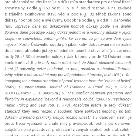
pro občanské soudní řízení je s důkazním standardem pro daňové řízení
srovnatelný. Podle § 153 odst. 1 o. s. ř. soud rozhoduje na základě
zjištěného skutkového stavu věci a podle § 132 téhož zákona soud
důkazy hodnotí podle své úvahy. Obdobně podle § 8 odst. 1 daňového
řádu
„správce daně při dokazování hodnotí důkazy podle své úvahy.
Správce daně posuzuje každý důkaz jednotlivě a všechny důkazy v jejich
vzájemné souvislosti; přitom přihlíží ke všemu, co při správě daní vyšlo
najevo.
“ Podle Ústavního soudu při jakémkoliv dokazování nelze reálně
dosáhnout absolutní jistoty ohledně skutečného stavu věci (viz zejména
body 28 až 30 citovaného nálezu). Jak k tomu v bodě 30 Ústavní soud
konkrétně uvádí: „
Je tedy nutno reflektovat, že žádné skutkové okolnosti,
které již odezněly, nelze následně,
ex post
, prokázat s absolutní jistotou.
Vždy půjde o otázku určité míry pravděpodobnosti (srovnej také HOH, L. Re-
imagining the criminal standard of proof: lessons from the "ethics of belief"
(2009) 13 International Journal of Evidence & Proof 198, s. 202 a
STOFFELMAYR, E. a DIAMOND, S. The conflict between precision and
flexibility in explaining "beyond a reasonable doubt" (2000) 6 Psychology,
Public Policy, and Law 769, s. 770). Absolutní jistota je tedy důkazní
standard, který není možno v soudním řízení aplikovat, neboť by při tom
důkazní břemeno prakticky nebylo možno unést.
“ I v daňovém řízení je
proto třeba vycházet z určité míry pravděpodobnosti a po daňovém
subjektu nelze požadovat prokázání tvrzených skutečností s absolutní
jistotou, ale postačí prokázat dostatečnou míru pravděpodobnosti. Ta