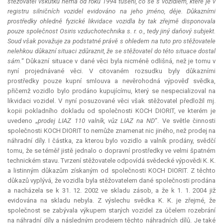
stěžovatel vskutku nemá od roku 1994 tušení, co se s vozidlem, které je v
registru silničních vozidel evidováno na jeho jméno, děje. Důkazními
prostředky ohledně fyzické likvidace vozidla by tak zřejmě disponovala
pouze společnost Osiris vzduchotechnika s. r. o., tedy jiný daňový subjekt.
Soud však považuje za podstatné právě s ohledem na tuto pro stěžovatele
nelehkou důkazní situaci zdůraznit, že se stěžovatel do této situace dostal
sám.
“ Důkazní situace v dané věci byla nicméně odlišná, než je tomu v
nyní projednávané věci. V citovaném rozsudku byly důkazními
prostředky pouze kupní smlouva a nevěrohodná výpověď svědka,
přičemž vozidlo bylo prodáno kupujícímu, který se nespecializoval na
likvidaci vozidel. V nyní posuzované věci však stěžovatel předložil mj.
kopii pokladního dokladu od společnosti KOCH DIORIT, ve kterém je
uvedeno „
prodej LIAZ 110 valník, vůz LIAZ na ND
“. Ve světle činnosti
společnosti KOCH DIORIT to nemůže znamenat nic jiného, než prodej na
náhradní díly. I částka, za kterou bylo vozidlo a valník prodány, svědčí
tomu, že se téměř jistě jednalo o dopravní prostředky ve velmi špatném
technickém stavu. Tvrzení stěžovatele odpovídá svědecké výpovědi K. K.
a listinným důkazům získaným od společnosti KOCH DIORIT. Z těchto
důkazů vyplývá, že vozidla byla stěžovatelem dané společnosti prodána
a nacházela se k 31. 12. 2002 ve skladu zásob, a že k 1. 1. 2004 již
evidována na skladu nebyla. Z výslechu svědka K. K. je zřejmé, že
společnost se zabývala výkupem starých vozidel za účelem rozebrání
na náhradní díly a následným prodejem těchto náhradních dílů. Je také