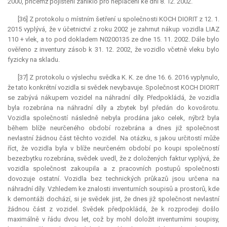
2000, přičemž pojištění zaniklo pro neplacení ke dni 8. 12. 2002.
[36] Z protokolu o místním šetření u společnosti KOCH DIORIT z 12. 1.
2015 vyplývá, že v účetnictví z roku 2002 je zahrnut nákup vozidla LIAZ
110 + vlek, a to pod dokladem N0200135 ze dne 15. 11. 2002. Dále bylo
ověřeno z inventury zásob k 31. 12. 2002, že vozidlo včetně vleku bylo
fyzicky na skladu.
[37] Z protokolu o výslechu svědka K. K. ze dne 16. 6. 2016 vyplynulo,
že tato konkrétní vozidla si svědek nevybavuje. Společnost KOCH DIORIT
se zabývá nákupem vozidel na náhradní díly. Předpokládá, že vozidla
byla rozebrána na náhradní díly a zbytek byl předán do kovošrotu.
Vozidla společností následně nebyla prodána jako celek, nýbrž byla
během blíže neurčeného období rozebrána a dnes již společnost
nevlastní žádnou část těchto vozidel. Na otázku, s jakou určitostí může
říct, že vozidla byla v blíže neurčeném období po koupi společností
bezezbytku rozebrána, svědek uvedl, že z doložených faktur vyplývá, že
vozidla společnost zakoupila a z pracovních postupů společnosti
dovozuje ostatní. Vozidla bez technických průkazů jsou určena na
náhradní díly. Vzhledem ke znalosti inventurních soupisů a prostorů, kde
k demontáži dochází, si je svědek jist, že dnes již společnost nevlastní
žádnou část z vozidel. Svědek předpokládá, že k rozprodeji došlo
maximálně v řádu dvou let, což by mohl doložit inventurními soupisy,