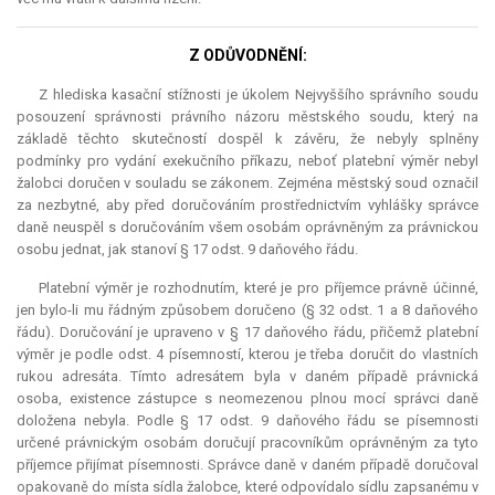
Z ODŮVODNĚNÍ:
Z hlediska kasační stížnosti je úkolem Nejvyššího správního soudu
posouzení správnosti právního názoru městského soudu, který na
základě těchto skutečností dospěl k závěru, že nebyly splněny
podmínky pro vydání exekučního příkazu, neboť platební výměr nebyl
žalobci doručen v souladu se zákonem. Zejména městský soud označil
za nezbytné, aby před doručováním prostřednictvím vyhlášky správce
daně neuspěl s doručováním všem osobám oprávněným za právnickou
osobu jednat, jak stanoví § 17 odst. 9 daňového řádu.
Platební výměr je rozhodnutím, které je pro příjemce právně účinné,
jen bylo-li mu řádným způsobem doručeno (§ 32 odst. 1 a 8 daňového
řádu). Doručování je upraveno v § 17 daňového řádu, přičemž platební
výměr je podle odst. 4 písemností, kterou je třeba doručit do vlastních
rukou adresáta. Tímto adresátem byla v daném případě právnická
osoba, existence zástupce s neomezenou plnou mocí správci daně
doložena nebyla. Podle § 17 odst. 9 daňového řádu se písemnosti
určené právnickým osobám doručují pracovníkům oprávněným za tyto
příjemce přijímat písemnosti. Správce daně v daném případě doručoval
opakovaně do místa sídla žalobce, které odpovídalo sídlu zapsanému v