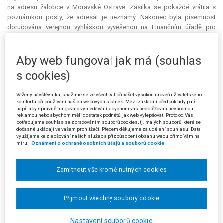
na adresu žalobce v Moravské Ostravě. Zásilka se pokaždé vrátila s
poznámkou pošty, že adresát je neznámý. Nakonec byla písemnost
doručována veřejnou vyhláškou vyvěšenou na Finančním úřadě pro
Prahu 1 a na Úřadě městského obvodu Moravská Ostrava a Přívoz.
Následně Finanční úřad pro Prahu 1 vydal exekuční příkaz na přikázání
pohledávky na peněžní prostředky dlužníka na účtech vedených u bank
Aby web fungoval jak má (souhlas
ve výši odpovídající dlužné dani a exekučním nákladům.
s cookies)
Žalobce podal proti exekučnímu příkazu odvolání, které žalovaný
zamítl. Žalovaný mj. poukázal na neúspěšné doručování poplatníkovi a
Vážený návštěvníku, snažíme se ze všech sil přinášet vysokou úroveň uživatelského
komfortu při používání našich webových stránek. Mezi základní předpoklady patří
nezbytnost doručení veřejnou vyhláškou.
např. aby správně fungovalo vyhledávání, abychom vás neobtěžovali nevhodnou
reklamou nebo abychom měli dostatek podnětů, jak web vylepšovat. Proto od Vás
Žalobce podal u Městského soudu v Praze žalobu proti zamítavému
potřebujeme souhlas se zpracováním souborů cookies, tj. malých souborů, které se
dočasně ukládají ve vašem prohlížeči. Předem děkujeme za udělení souhlasu. Data
rozhodnutí žalovaného. Městský soud dospěl k závěru, že žalovaný
využijeme ke zlepšování našich služeb a přizpůsobení obsahu webu přímo Vám na
nedoručil platební výměr v souladu se zákonem, neboť pro doručení
míru.
Oznámení o ochraně osobních údajů a souborů cookie
vyhláškou nebyly splněny zákonné podmínky. Nemohla proto běžet lhůta
pro zaplacení daně, nevznikl vykonatelný daňový nedoplatek, a nebyly
Zamítnout vše kromě nutných cookies
tak splněny podmínky pro vydání exekučního příkazu. Městský soud
proto zrušil rozhodnutí žalovaného i exekuční příkaz.
Přijmout všechny soubory cookie
Žalovaný (stěžovatel) podal proti rozsudku městského soudu
kasační stížnost. Za nesprávný považoval odkaz soudu na § 17 odst. 9
daňového řádu upravující oprávnění k přijímání písemností určených
Nastavení souborů cookie