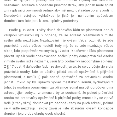
seznámení adresáta s obsahem písemnosti tak, aby jednak mohl splnit
z ní vyplývající povinnosti, jednak aby měl možnost řádné obrany proti ní.
Doručování veřejnou vyhláškou je jistě jen náhradním způsobem
doručení tam, kde jsou k tomu splněny podmínky.
Podle § 19 odst. 1 věty druhé daňového řádu se písemnost doručí
veřejnou vyhláškou mj. v případě, že se adresát písemnosti v místě
svého sídla nezdržuje. Nezdržováním je ovšem třeba rozumět, že zde
právnická osoba vůbec nesídlí, tedy mj. že se zde nezdržuje vůbec
nikdo, kdo je oprávněn ve smyslu § 17 odst. 9 daňového řádu písemnost
převzít. Byla-li podle opakovaného sdělení pošty daná právnická osoba
v místě svého sídla neznámá, jsou tyto podmínky nepochybně splněny.
Z § 17 odst. 9 daňového řádu lze dovodit jen to, že se doručuje do sídla
právnické osoby, kde se zásilka předá osobě oprávněné k přijímání
písemností, a není-li jí, pak osobě oprávněné za právnickou osobu
jednat. Pokud by byl správný výklad městského soudu, vycházející z
toho, že osobám oprávněným za příjemce jednat má být doručováno na
adresu jejich pobytu, znamenalo by to současně, že pokud právnická
osoba má pracovníky oprávněné k přijímání pošty, muselo by se v prvé
řadě (a tedy vždy) doručovat jim osobně - tedy na jejich adresu, pokud
se v sídle nezdržují. Takový závěr je jistě
absurdní
, ovšem koncepce
doručení je pro oba okruhy osob shodná.