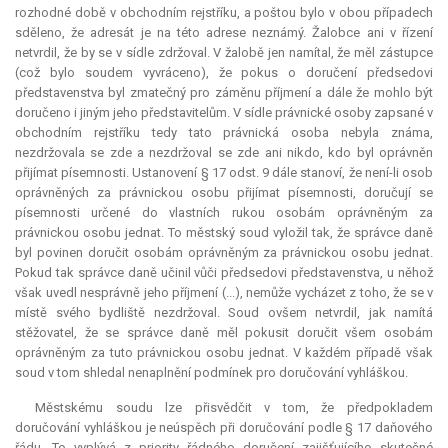
rozhodné době v obchodním rejstříku, a poštou bylo v obou případech
sděleno, že adresát je na této adrese neznámý. Žalobce ani v řízení
netvrdil, že by se v sídle zdržoval. V žalobě jen namítal, že měl zástupce
(což bylo soudem vyvráceno), že pokus o doručení předsedovi
představenstva byl zmatečný pro záměnu příjmení a dále že mohlo být
doručeno i jiným jeho představitelům. V sídle právnické osoby zapsané v
obchodním rejstříku tedy tato právnická osoba nebyla známa,
nezdržovala se zde a nezdržoval se zde ani nikdo, kdo byl oprávněn
přijímat písemnosti. Ustanovení § 17 odst. 9 dále stanoví, že není-li osob
oprávněných za právnickou osobu přijímat písemnosti, doručují se
písemnosti určené do vlastních rukou osobám oprávněným za
právnickou osobu jednat. To městský soud vyložil tak, že správce daně
byl povinen doručit osobám oprávněným za právnickou osobu jednat.
Pokud tak správce daně učinil vůči předsedovi představenstva, u něhož
však uvedl nesprávně jeho příjmení (...), nemůže vycházet z toho, že se v
místě svého bydliště nezdržoval. Soud ovšem netvrdil, jak namítá
stěžovatel, že se správce daně měl pokusit doručit všem osobám
oprávněným za tuto právnickou osobu jednat. V každém případě však
soud v tom shledal nenaplnění podmínek pro doručování vyhláškou.
Městskému soudu lze přisvědčit v tom, že předpokladem
doručování vyhláškou je neúspěch při doručování podle § 17 daňového
řádu. To vyplývá z priority řádného doručení zajišťujícího skutečné