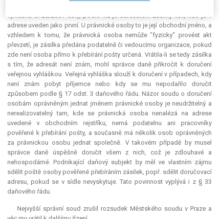
právnickým osobám. Odvolal se na vyhlášku č. 286/2004 Sb. (dříve
vyhlášku č. 28/2001 Sb.), podle níž je adresátem zásilky ten, kdo je v
adrese uveden jako první. U právnické osoby to je její obchodní jméno, a
vzhledem k tomu, že právnická osoba nemůže "fyzicky" provést akt
převzetí, je zásilka předána podatelně či vedoucímu organizace, pokud
zde není osoba přímo k přebírání pošty určená. Vrátila-li se tedy zásilka
s tím, že adresát není znám, mohl správce daně přikročit k doručení
veřejnou vyhláškou. Veřejná vyhláška slouží k doručení v případech, kdy
není znám pobyt příjemce nebo kdy se mu nepodařilo doručit
způsobem podle § 17 odst. 3 daňového řádu. Názor soudu o doručení
osobám oprávněným jednat jménem právnické osoby je neudržitelný a
nerealizovatelný tam, kde se právnická osoba nenalézá na adrese
uvedené v obchodním rejstříku, nemá podatelnu ani pracovníky
pověřené k přebírání pošty, a současně má několik osob oprávněných
za právnickou osobu jednat společně. V takovém případě by musel
správce daně úspěšně doručit všem z nich, což je zdlouhavé a
nehospodárné. Podnikající daňový subjekt by měl ve vlastním zájmu
sdělit poště osoby pověřené přebíráním zásilek, popř. sdělit doručovací
adresu, pokud se v sídle nevyskytuje. Tato povinnost vyplývá i z § 33
daňového řádu.
Nejvyšší správní soud zrušil rozsudek Městského soudu v Praze a
věc mu vrátil k dalšímu řízení.