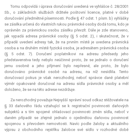
Tomu odpovídá i úprava doručování uvedená ve vyhlášce č. 28/2001
Sb., o základních službách držitele poštovní licence, platné v době
doručování předmětné písemnosti. Podle § 47 odst. 1 písm. b) vyhlášky
se zásilka určená do vlastních rukou právnické osoby dodá tomu, kdo je
oprávněn za právnickou osobu zásilku převzít. Dále je zde stanoveno,
jak vypadá adresa právnické osoby (§ 5 odst. 2), i skutečnost, že v
případě uvedení adresy tak, že na prvním místě je uvedena právnická
osoba a na druhém místě fyzická osoba, je adresátem právnická osoba
(§ 5 odst. 7). Doručení poplatníkovi na adresu předsedy jeho
představenstva tedy nebylo neúčinné proto, že se jednalo o doručení
jemu osobně a jeho příjmení bylo nepřesné, ale proto, že bylo
doručováno právnické osobě na adresu, na níž nesídlila. Tento
doručovací pokus je však nerozhodný, neboť správce daně platební
výměr opakovaně doručoval na adresu sídla právnické osoby a měl
doloženo, že se na této adrese nezdržuje.
Za nerozhodný považuje Nejvyšší správní soud odkaz stěžovatele na
§ 33 daňového řádu vztahující se k registrační povinnosti daňových
subjektů a s tím spojené ohlašovací povinnosti změn sídla, neboť v
daném případě se zřejmě jednalo o ojedinělou daňovou povinnost
spojenou s převodem nemovitosti. Navíc podle žaloby a aktuálního
výpisu z obchodního rejstříku žalobce své sídlo v rozhodné době