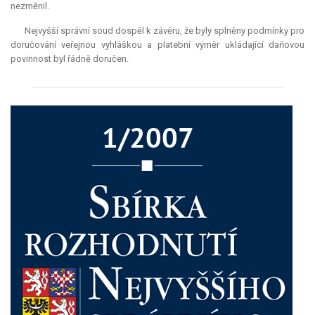
nezměnil.
Nejvyšší správní soud dospěl k závěru, že byly splněny podmínky pro
doručování veřejnou vyhláškou a platební výměr ukládající daňovou
povinnost byl řádně doručen.