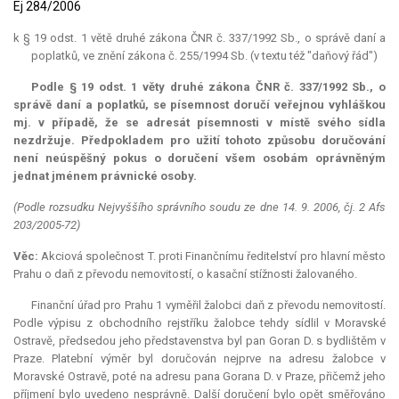
Ej 284/2006
k § 19 odst. 1 větě druhé zákona ČNR č. 337/1992 Sb., o správě daní a
poplatků, ve znění zákona č. 255/1994 Sb. (v textu též "daňový řád")
Podle § 19 odst. 1 věty druhé zákona ČNR č. 337/1992 Sb., o
správě daní a poplatků, se písemnost doručí veřejnou vyhláškou
mj. v případě, že se adresát písemnosti v místě svého sídla
nezdržuje. Předpokladem pro užití tohoto způsobu doručování
není neúspěšný pokus o doručení všem osobám oprávněným
jednat jménem právnické osoby.
(Podle rozsudku Nejvyššího správního soudu ze dne 14. 9. 2006, čj. 2 Afs
203/2005-72)
Věc:
Akciová společnost T. proti Finančnímu ředitelství pro hlavní město
Prahu o daň z převodu nemovitostí, o kasační stížnosti žalovaného.
Finanční úřad pro Prahu 1 vyměřil žalobci daň z převodu nemovitostí.
Podle výpisu z obchodního rejstříku žalobce tehdy sídlil v Moravské
Ostravě, předsedou jeho představenstva byl pan Goran D. s bydlištěm v
Praze. Platební výměr byl doručován nejprve na adresu žalobce v
Moravské Ostravě, poté na adresu pana Gorana D. v Praze, přičemž jeho
příjmení bylo uvedeno nesprávně. Další doručení bylo opět směřováno