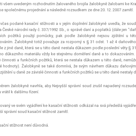
ti všem uvedeným rozhodnutím žalovaného brojila žalobkyně žalobami ke Kra
 ke společnému projednání a následně rozsudkem ze dne 20. 12. 2007 zamítl.
včas podané kasační stížnosti a v jejím doplnění žalobkyně uvedla, že so
 České národní rady č. 337/1992 Sb., o správě daní a poplatků (dále jen "daň
ích požitků použijí pomůcky, pak podle žalobkyně nejsou zjištění u té
váním. Žalobkyně totiž považuje za rozporný s § 31 odst. 1 až 4 daňového 
le z jiné daně, která se u této daně nestala důkazem podle poslední věty § 
ho důkazního materiálu vždy ke stejnému doměření daně a to dokazováním. 
é činnosti a funkčních požitků, která se nestala důkazem u této daně, nemů
é hodnoty). Žalobkyně se také domnívá, že svým návrhem důkazu daňovým
zjištění u daně ze závislé činnosti a funkčních požitků se u této daně nestaly
ěrem žalobkyně navrhla, aby Nejvyšší správní soud zrušil napadený rozsud
vrátil k dalšímu řízení.
ovaný ve svém vyjádření ke kasační stížnosti odkázal na svá předešlá vyjádřen
ší správní soud kasační stížnost zamítl.
ační stížnost není důvodná.