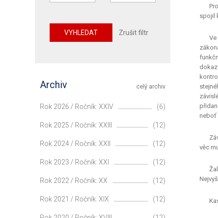
Pro
spojil
VYHLEDAT
Zrušit filtr
Ve 
zákona
funkčn
dokazo
kontro
Archiv
stejné
celý archiv
závisl
přidan
Rok 2026 / Ročník: XXIV
(6)
neboť 
Rok 2025 / Ročník: XXIII
(12)
Záv
Rok 2024 / Ročník: XXII
(12)
věc mu 
Rok 2023 / Ročník: XXI
(12)
Žal
Nejvyš
Rok 2022 / Ročník: XX
(12)
Rok 2021 / Ročník: XIX
(12)
Kas
Rok 2020 / Ročník: XVIII
(12)