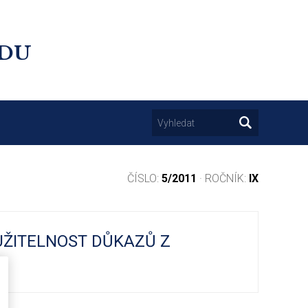
UDU
ČÍSLO:
5/2011
· ROČNÍK:
IX
UŽITELNOST DŮKAZŮ Z