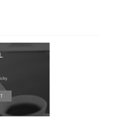
L
icky.
IT