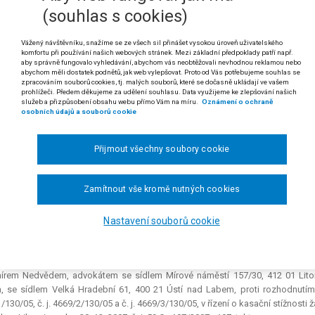
(souhlas s cookies)
é řízení: dokazování; použitelnost důkazů z kontroly jiného druhu daně
kazy provedené při kontrole jednoho druhu daně mohou být použity i p
Vážený návštěvníku, snažíme se ze všech sil přinášet vysokou úroveň uživatelského
4 zákona č. 337/1992 Sb., o správě daní a poplatků), pokud byly získá
komfortu při používání našich webových stránek. Mezi základní předpoklady patří např.
ého subjektu.
aby správně fungovalo vyhledávání, abychom vás neobtěžovali nevhodnou reklamou nebo
abychom měli dostatek podnětů, jak web vylepšovat. Proto od Vás potřebujeme souhlas se
zpracováním souborů cookies, tj. malých souborů, které se dočasně ukládají ve vašem
 základě stejného důkazního materiálu nemusí dojít vždy ke stejném z
prohlížeči. Předem děkujeme za udělení souhlasu. Data využijeme ke zlepšování našich
služeb a přizpůsobení obsahu webu přímo Vám na míru.
Oznámení o ochraně
 rozsudku Nejvyššího správního soudu ze dne 13. 8. 2008, čj. 1 Afs 100/2008 -
osobních údajů a souborů cookie
ikatura: č. 1572/2008 Sb.NSS.
Přijmout všechny soubory cookie
SKÁ REPUBLIKA
Zamítnout vše kromě nutných cookies
ZSUDEK
ÉNEM REPUBLIKY
Nastavení souborů cookie
šší správní soud
rozhodl v senátu složeném z předsedkyně JUDr. Marie Žiš
 věci žalobkyně STAVO UNION, stavební společnosti s r. o., se sídlem V Á
írem Nedvědem, advokátem se sídlem Mírové náměstí 157/30, 412 01 Litomě
 se sídlem Velká Hradební 61, 400 21 Ústí nad Labem, proti rozhodnutím ž
/130/05, č. j. 4669/2/130/05 a č. j. 4669/3/130/05, v řízení o kasační stížnos