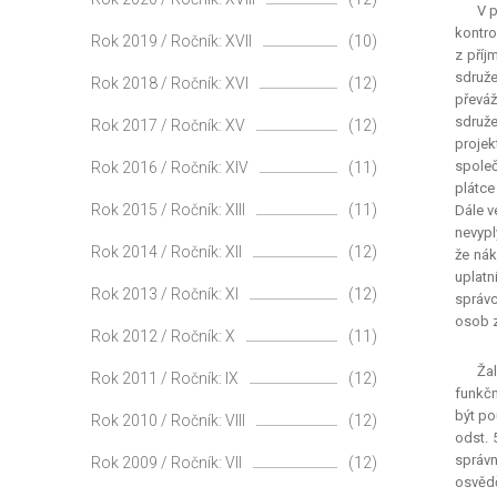
V p
kontro
Rok 2019 / Ročník: XVII
(10)
z příj
sdruže
Rok 2018 / Ročník: XVI
(12)
převáž
sdruže
Rok 2017 / Ročník: XV
(12)
proje
společ
Rok 2016 / Ročník: XIV
(11)
plátce
Rok 2015 / Ročník: XIII
(11)
Dále v
nevypl
Rok 2014 / Ročník: XII
(12)
že nák
uplatn
Rok 2013 / Ročník: XI
(12)
správc
osob z
Rok 2012 / Ročník: X
(11)
Žal
Rok 2011 / Ročník: IX
(12)
funkčn
být po
Rok 2010 / Ročník: VIII
(12)
odst. 
správn
Rok 2009 / Ročník: VII
(12)
osvědč