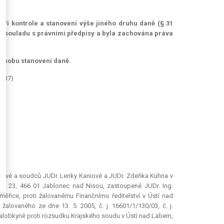
ři kontrole a stanovení výše jiného druhu daně (§ 31
ny v souladu s právními předpisy a byla zachována práva
působu stanovení daně.
 137)
kové a soudců JUDr. Lenky Kaniové a JUDr. Zdeňka Kühna v
leji 23, 466 01 Jablonec nad Nisou, zastoupené JUDr. Ing.
řice, proti žalovanému Finančnímu ředitelství v Ústí nad
alovaného ze dne 13. 5. 2005, č. j. 16601/1/130/03, č. j.
ti žalobkyně proti rozsudku Krajského soudu v Ústí nad Labem,