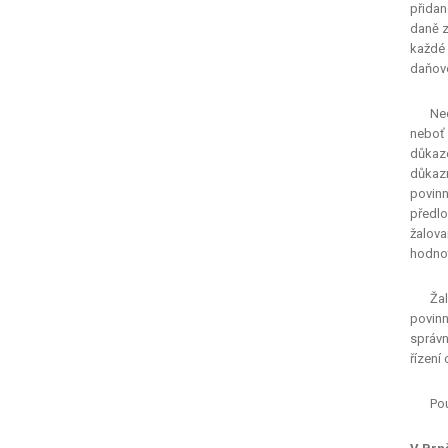
přidan
daně z
každé 
daňové
Ne
neboť 
důkaze
důkazn
povinn
předlo
žalova
hodnot
Žal
povinn
správn
řízení
Pou