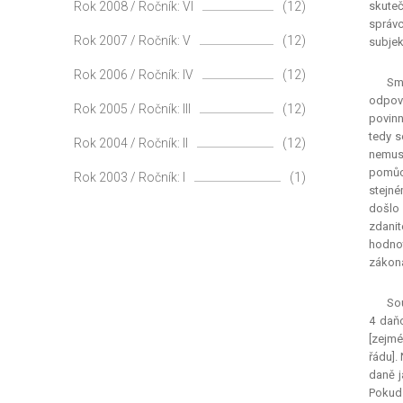
Rok 2008 / Ročník: VI
(12)
skuteč
správc
Rok 2007 / Ročník: V
(12)
subjek
Rok 2006 / Ročník: IV
(12)
Sm
odpoví
Rok 2005 / Ročník: III
(12)
povinn
tedy s
Rok 2004 / Ročník: II
(12)
nemusí
pomůce
Rok 2003 / Ročník: I
(1)
stejné
došlo 
zdanit
hodnot
zákona
Sou
4 daň
[zejmé
řádu].
daně j
Pokud 