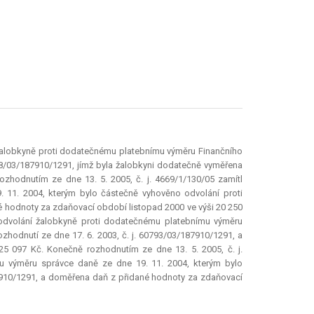
í žalobkyně proti dodatečnému platebnímu výměru Finančního
778/03/187910/1291, jímž byla žalobkyni dodatečně vyměřena
zhodnutím ze dne 13. 5. 2005, č. j. 4669/1/130/05 zamítl
 11. 2004, kterým bylo částečně vyhověno odvolání proti
né hodnoty za zdaňovací období listopad 2000 ve výši 20 250
ý odvolání žalobkyně proti dodatečnému platebnímu výměru
zhodnutí ze dne 17. 6. 2003, č. j. 60793/03/187910/1291, a
5 097 Kč. Konečně rozhodnutím ze dne 13. 5. 2005, č. j.
mu výměru správce daně ze dne 19. 11. 2004, kterým bylo
87910/1291, a doměřena daň z přidané hodnoty za zdaňovací