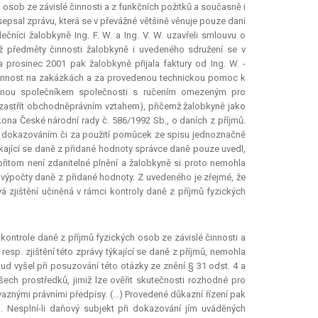
osob ze závislé činnosti a z funkčních požitků a současně i
epsal zprávu, která se v převážné většině věnuje pouze dani
lečníci žalobkyně Ing. F. W. a Ing. V. W. uzavřeli smlouvu o
mž předměty činnosti žalobkyně i uvedeného sdružení se v
 prosinec 2001 pak žalobkyně přijala faktury od Ing. W. -
 činnost na zakázkách a za provedenou technickou pomoc k
edenou společníkem společnosti s ručením omezeným pro
la zastřít obchodněprávním vztahem), přičemž žalobkyně jako
ona České národní rady č. 586/1992 Sb., o daních z příjmů.
c dokazováním či za použití pomůcek ze spisu jednoznačně
ýkající se daně z přidané hodnoty správce daně pouze uvedl,
řitom není zdanitelné plnění a žalobkyně si proto nemohla
 výpočty daně z přidané hodnoty. Z uvedeného je zřejmé, že
 zjištění učiněná v rámci kontroly daně z příjmů fyzických
kontrole daně z příjmů fyzických osob ze závislé činnosti a
esp. zjištění této zprávy týkající se daně z příjmů, nemohla
d vyšel při posuzování této otázky ze znění § 31 odst. 4 a
šech prostředků, jimiž lze ověřit skutečnosti rozhodné pro
aznými právními předpisy. (…) Provedené důkazní řízení pak
 Nesplní-li daňový subjekt při dokazování jím uváděných