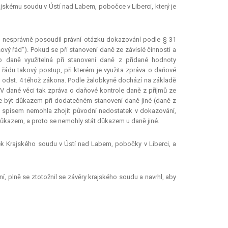
jskému soudu v Ústí nad Labem, pobočce v Liberci, který je
ud nesprávně posoudil právní otázku dokazování podle § 31
ový řád“). Pokud se při stanovení daně ze závislé činnosti a
to daně využitelná při stanovení daně z přidané hodnoty
řádu takový postup, při kterém je využita zpráva o daňové
31 odst. 4 téhož zákona. Podle žalobkyně dochází na základě
V dané věci tak zpráva o daňové kontrole daně z příjmů ze
že být důkazem při dodatečném stanovení daně jiné (daně z
 spisem nemohla zhojit původní nedostatek v dokazování,
 důkazem, a proto se nemohly stát důkazem u daně jiné.
ek Krajského soudu v Ústí nad Labem, pobočky v Liberci, a
í, plně se ztotožnil se závěry krajského soudu a navrhl, aby