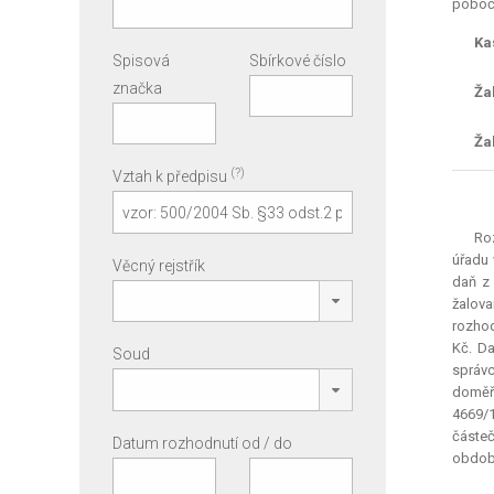
pobočky
Ka
Spisová
Sbírkové číslo
značka
Ža
Ža
(?)
Vztah k předpisu
Roz
úřadu 
Věcný rejstřík
daň z 
žalova
rozhod
Kč. Da
Soud
správc
doměře
4669/1
částeč
Datum rozhodnutí od / do
období