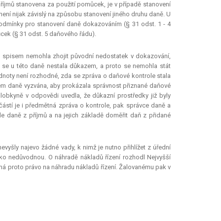
příjmů stanovena za použití pomůcek, je v případě stanovení
ní nijak závislý na způsobu stanovení jiného druhu daně. U
podmínky pro stanovení daně dokazováním (§ 31 odst. 1 - 4
cek (§ 31 odst. 5 daňového řádu).
 spisem nemohla zhojit původní nedostatek v dokazování,
le se u této daně nestala důkazem, a proto se nemohla stát
dnoty není rozhodné, zda se zpráva o daňové kontrole stala
cem daně vyzvána, aby prokázala správnost přiznané daňové
lobkyně v odpovědi uvedla, že důkazní prostředky již byly
částí je i předmětná zpráva o kontrole, pak správce daně a
le daně z příjmů a na jejich základě doměřit daň z přidané
evyšly najevo žádné vady, k nimž je nutno přihlížet z úřední
 jako nedůvodnou. O náhradě nákladů řízení rozhodl Nejvyšší
nemá proto právo na náhradu nákladů řízení. Žalovanému pak v