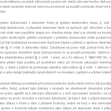
ností některou ze svých zákonných povinností, takže zde není možno daňovou
e daně oprávněn stanovit daňovou povinnost za použití pomůcek, které má k 
tem.
yslem dokazování v daňovém řízení je zjištění skutkového stavu, tj. zd
dají skutečnosti, a případně stanovení daně ve správné výši. Množství a k
osti však není paušálně stejná pro všechny druhy daní a je závislá na kons
ouhrn skutkových zjištění učiněných v průběhu dokazování může postačova
 již být dostatečný ke stanovení daně jiné (daně z příjmů) a správce daně tak 
k (§ 31 odst. 5 daňového řádu). Žalobkyně se proto mýlí, pokud tvrdí, že n
mu způsobu doměření daně (dokazováním či za použití pomůcek). Zatímco u
ke zdanitelnému plnění [§ 2 odst. 1 písm. a) a b) zákona č. 588/1992 Sb., o
elná plnění byla použita při podnikání nebo při činnosti vykazující všec
y), u daně z příjmů se prokazuje zejména výše příjmu (§ 3 odst. 1 zákona o
) a výše výdajů (nákladů) vynaložených na dosažení, zajištění a udržení zdanit
časně důkazy provedené při kontrole jednoho druhu daně mohou být použity i 
ového řádu), pokud byly získány v souladu se všeobecně závaznými práv
na právo vyjádřit se k takovým důkazům a z nich vyvozeným závěrům i ve vz
 Nelze se proto ztotožnit s názorem žalobkyně, že byla-li daň z příjmů stano
ako důkaz v řízení o dani z přidané hodnoty. Jedná se totiž o dva samost
zpráva o kontrole nebyla osvědčena jako důkaz při stanovení daně z příjmů