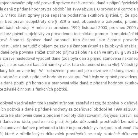
rojednávaném případě provedl správce daně kontrolu daně z příjmů fyzických 
lu daně z přidané hodnoty za období let 1999 až 2001. O provedené kontrole s
mů. V této části zprávy jsou sepsána podstatná skutková zjištění, tj. že spo
ní bez právní subjektivity dle § 829 a násl. občanského zákoníku, přiče
né části shodují. V měsících prosinec 1999, listopad 2000, prosinec 2000 a
ní bez právní subjektivity za provedenou technickou pomoc - kompletační
ktové činnosti. Správce daně posoudil tuto činnost jako činnost prov
nost. Jedná se tudíž o příjem ze závislé činnosti (který se žalobkyně snaži
 daně byla povinna srážet z tohoto příjmu zálohu na daň ve smyslu § 38h zák
e zprávě následoval výpočet daně (zda byla daň z příjmů stanovena nakone
ývá, na posouzení kasační námitky však tato skutečnost nemá vliv). V části t
lady fakturované Ing. W. - sdružením posoudil jako mzdové náklady; mzda p
it odpočet daně z přidané hodnoty na vstupu. Poté byly ve zprávě provedeny
e daně použil při kontrole a stanovení výše daně z přidané hodnoty skutková
e závislé činnosti a funkčních požitků.
obkyně v jediné námitce kasační stížnosti zastává názor, že zpráva o daňové 
ích požitků a daně z přidané hodnoty za zdaňovací období let 1999 až 2001, r
užita ke stanovení daně z přidané hodnoty dokazováním. Nejvyšší správní sou
5 daňového řádu, podle nichž platí, že jako důkazních prostředků lze užít v
é stanovení daňové povinnosti a které nejsou získány v rozporu s obecně záv
í, které z předložených důkazních prostředků se staly skutečně důkazem.