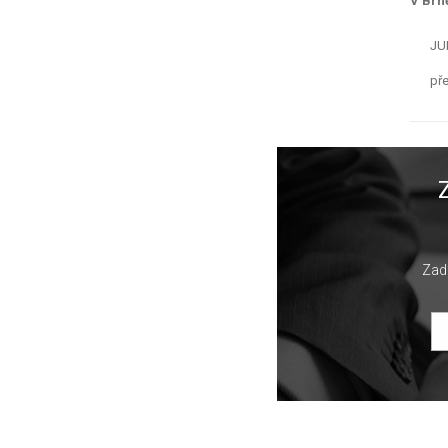
V Brn
JUD
př
Zade