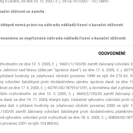
 v Liberci, ze dne 20. 12. 2007, č. j. 59 Ca 107/2007 - 107, takto:
sační stížnost se zamítá .
lobkyně nemá právo na náhradu nákladů řízení o kasační stížnosti.
lovanému se nepřiznává náhrada nákladů řízení o kasační stížnosti.
ODŮVODNĚNÍ:
hodnutím ze dne 13. 5. 2005, č. j. 16601/1/130/03 zamítl žalovaný odvolán
v Jablonci nad Nisou (dále jen "správce daně“) ze dne 17. 6. 2003, č. j. 60
přidané hodnoty za zdaňovací období prosinec 1999 ve výši 64 275 Kč. Ro
ný odvolání žalobkyně proti dodatečnému výměru správce daně ze dne 19.
nutí ze dne 17. 6. 2003, č. j. 60791/03/187910/1291, a doměřena daň z přida
lším rozhodnutím ze dne 13. 5. 2005, č. j. 4669/2/130/05 zamítl žalovan
e daně ze dne 19. 11. 2004, kterým bylo částečně vyhověno odvolání proti ro
na daň z přidané hodnoty za zdaňovací období prosinec 2000 ve výši 12
/130/05 zamítl žalovaný odvolání žalobkyně proti dodatečnému platební
ně vyhověno odvolání proti rozhodnutí ze dne 18. 6. 2003, č. j. 60859/03/1
 prosinec 2001 ve výši 124 800 Kč.