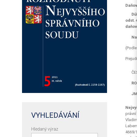
Daňov
Dů
odst. 
daňov
Na
(Podle
Prejud
ČE
RO
JM
Nejvy
VYHLEDÁVÁNÍ
právní
Vladim
Labem,
Hledaný výraz
4669/1