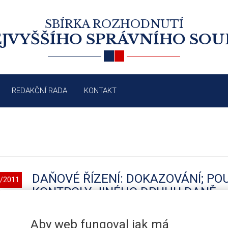
SBÍRKA ROZHODNUTÍ
JVYŠŠÍHO SPRÁVNÍHO SO
REDAKČNÍ RADA
KONTAKT
DAŇOVÉ ŘÍZENÍ: DOKAZOVÁNÍ; PO
/2011
KONTROLY JINÉHO DRUHU DANĚ
Aby web fungoval jak má