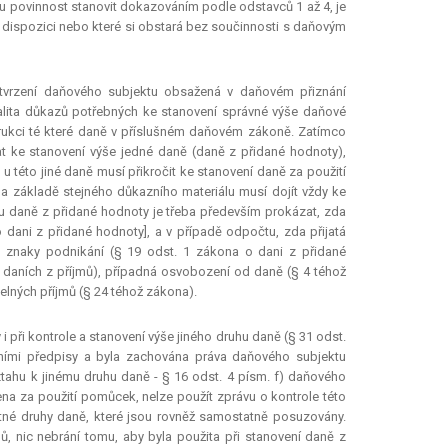
 povinnost stanovit dokazováním podle odstavců 1 až 4, je
dispozici nebo které si obstará bez součinnosti s daňovým
a tvrzení daňového subjektu obsažená v daňovém přiznání
valita důkazů potřebných ke stanovení správné výše daňové
trukci té které daně v příslušném daňovém zákoně. Zatímco
t ke stanovení výše jedné daně (daně z přidané hodnoty),
u této jiné daně musí přikročit ke stanovení daně za použití
a základě stejného důkazního materiálu musí dojít vždy ke
 daně z přidané hodnoty je třeba především prokázat, zda
 dani z přidané hodnoty], a v případě odpočtu, zda přijatá
hny znaky podnikání (§ 19 odst. 1 zákona o dani z přidané
 daních z příjmů), případná osvobození od daně (§ 4 téhož
elných příjmů (§ 24 téhož zákona).
při kontrole a stanovení výše jiného druhu daně (§ 31 odst.
ními předpisy a byla zachována práva daňového subjektu
tahu k jinému druhu daně - § 16 odst. 4 písm. f) daňového
vena za použití pomůcek, nelze použít zprávu o kontrole této
atné druhy daně, které jsou rovněž samostatně posuzovány.
, nic nebrání tomu, aby byla použita při stanovení daně z