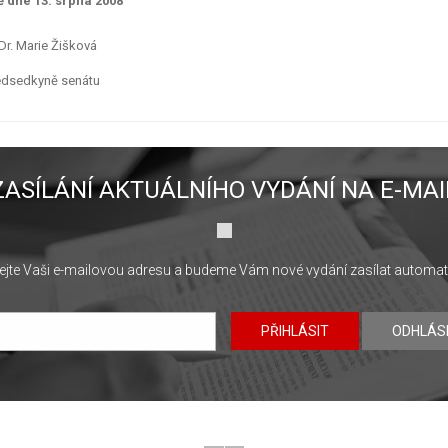
ě dne 13. srpna 2008
r. Marie Žišková
edsedkyně senátu
ZASÍLÁNÍ AKTUÁLNÍHO VYDÁNÍ NA E-MAI
jte Vaši e-mailovou adresu a budeme Vám nové vydání zasílat automat
PŘIHLÁSIT
ODHLÁS