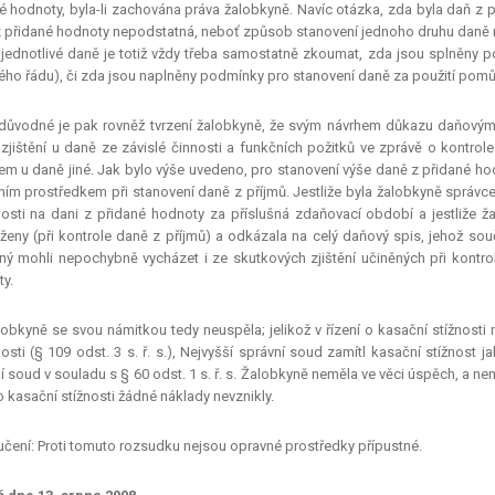
é hodnoty, byla-li zachována práva žalobkyně. Navíc otázka, zda byla daň z 
 přidané hodnoty nepodstatná, neboť způsob stanovení jednoho druhu daně ne
jednotlivé daně je totiž vždy třeba samostatně zkoumat, zda jsou splněny 
ho řádu), či zda jsou naplněny podmínky pro stanovení daně za použití pomů
důvodné je pak rovněž tvrzení žalobkyně, že svým návrhem důkazu daňovým
zjištění u daně ze závislé činnosti a funkčních požitků ve zprávě o kontro
m u daně jiné. Jak bylo výše uvedeno, pro stanovení výše daně z přidané ho
ím prostředkem při stanovení daně z příjmů. Jestliže byla žalobkyně správ
osti na dani z přidané hodnoty za příslušná zdaňovací období a jestliže ža
ženy (při kontrole daně z příjmů) a odkázala na celý daňový spis, jehož sou
ný mohli nepochybně vycházet i ze skutkových zjištění učiněných při kontro
y.
obkyně se svou námitkou tedy neuspěla; jelikož v řízení o kasační stížnosti n
osti (§ 109 odst. 3 s. ř. s.), Nejvyšší správní soud zamítl kasační stížnost
í soud v souladu s § 60 odst. 1 s. ř. s. Žalobkyně neměla ve věci úspěch, a 
 o kasační stížnosti žádné náklady nevznikly.
čení: Proti tomuto rozsudku nejsou opravné prostředky přípustné.