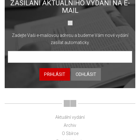
ZASÍLÁNÍ AKTUÁLNÍHO VYDÁNÍ NA E-
MAIL
Zadejte Vaši e-mailovou adresu a budeme Vám nové vydání
zasílat automaticky.
PŘIHLÁSIT
ODHLÁSIT
Aktuální vydání
Archiv
O Sbírce