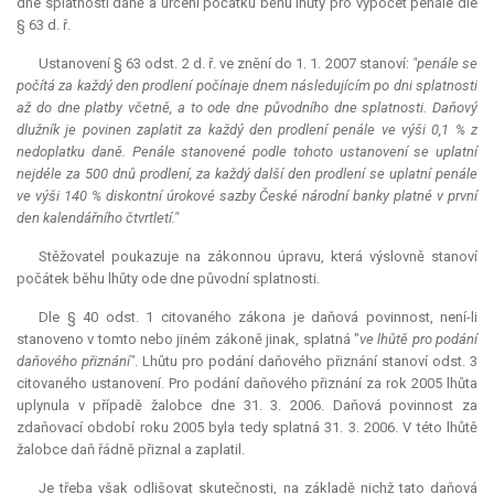
dne splatnosti daně a určení počátku běhu lhůty pro výpočet penále dle
§ 63 d. ř.
Ustanovení § 63 odst. 2 d. ř. ve znění do 1. 1. 2007 stanoví:
"penále se
počítá za každý den prodlení počínaje dnem následujícím po dni splatnosti
až do dne platby včetně, a to ode dne původního dne splatnosti. Daňový
dlužník je povinen zaplatit za každý den prodlení penále ve výši 0,1 % z
nedoplatku daně. Penále stanovené podle tohoto ustanovení se uplatní
nejdéle za 500 dnů prodlení, za každý další den prodlení se uplatní penále
ve výši 140 % diskontní úrokové sazby České národní banky platné v první
den kalendářního čtvrtletí."
Stěžovatel poukazuje na zákonnou úpravu, která výslovně stanoví
počátek běhu lhůty ode dne původní splatnosti.
Dle § 40 odst. 1 citovaného zákona je daňová povinnost, není-li
stanoveno v tomto nebo jiném zákoně jinak, splatná "
ve lhůtě pro podání
daňového přiznání"
. Lhůtu pro podání daňového přiznání stanoví odst. 3
citovaného ustanovení. Pro podání daňového přiznání za rok 2005 lhůta
uplynula v případě žalobce dne 31. 3. 2006. Daňová povinnost za
zdaňovací období roku 2005 byla tedy splatná 31. 3. 2006. V této lhůtě
žalobce daň řádně přiznal a zaplatil.
Je třeba však odlišovat skutečnosti, na základě nichž tato daňová