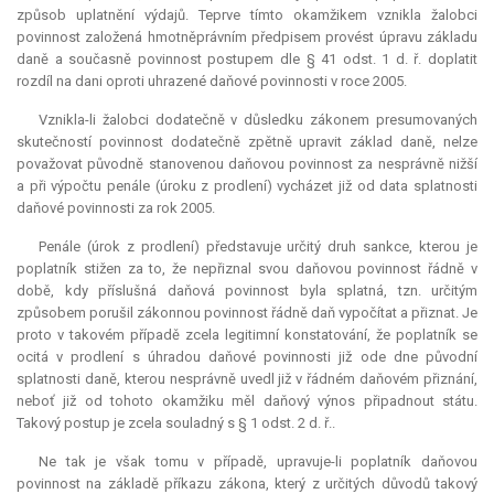
způsob uplatnění výdajů. Teprve tímto okamžikem vznikla žalobci
povinnost založená hmotněprávním předpisem provést úpravu základu
daně a současně povinnost postupem dle § 41 odst. 1 d. ř. doplatit
rozdíl na dani oproti uhrazené daňové povinnosti v roce 2005.
Vznikla-li žalobci dodatečně v důsledku zákonem presumovaných
skutečností povinnost dodatečně zpětně upravit základ daně, nelze
považovat původně stanovenou daňovou povinnost za nesprávně nižší
a při výpočtu penále (úroku z prodlení) vycházet již od data splatnosti
daňové povinnosti za rok 2005.
Penále (úrok z prodlení) představuje určitý druh sankce, kterou je
poplatník stižen za to, že nepřiznal svou daňovou povinnost řádně v
době, kdy příslušná daňová povinnost byla splatná, tzn. určitým
způsobem porušil zákonnou povinnost řádně daň vypočítat a přiznat. Je
proto v takovém případě zcela legitimní konstatování, že poplatník se
ocitá v prodlení s úhradou daňové povinnosti již ode dne původní
splatnosti daně, kterou nesprávně uvedl již v řádném daňovém přiznání,
neboť již od tohoto okamžiku měl daňový výnos připadnout státu.
Takový postup je zcela souladný s § 1 odst. 2 d. ř..
Ne tak je však tomu v případě, upravuje-li poplatník daňovou
povinnost na základě příkazu zákona, který z určitých důvodů takový