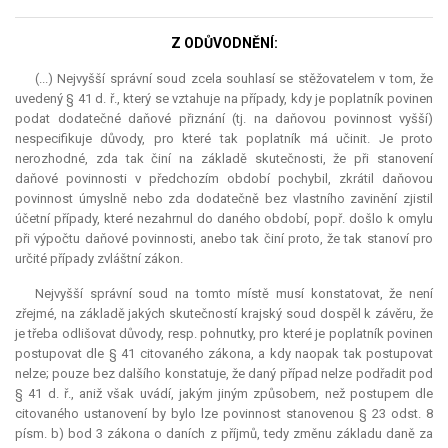
Z ODŮVODNĚNÍ:
(...) Nejvyšší správní soud zcela souhlasí se stěžovatelem v tom, že
uvedený § 41 d. ř., který se vztahuje na případy, kdy je poplatník povinen
podat dodatečné daňové přiznání (tj. na daňovou povinnost vyšší)
nespecifikuje důvody, pro které tak poplatník má učinit. Je proto
nerozhodné, zda tak činí na základě skutečnosti, že při stanovení
daňové povinnosti v předchozím období pochybil, zkrátil daňovou
povinnost úmyslně nebo zda dodatečně bez vlastního zavinění zjistil
účetní případy, které nezahrnul do daného období, popř. došlo k omylu
při výpočtu daňové povinnosti, anebo tak činí proto, že tak stanoví pro
určité případy zvláštní zákon.
Nejvyšší správní soud na tomto místě musí konstatovat, že není
zřejmé, na základě jakých skutečností krajský soud dospěl k závěru, že
je třeba odlišovat důvody, resp. pohnutky, pro které je poplatník povinen
postupovat dle § 41 citovaného zákona, a kdy naopak tak postupovat
nelze; pouze bez dalšího konstatuje, že daný případ nelze podřadit pod
§ 41 d. ř., aniž však uvádí, jakým jiným způsobem, než postupem dle
citovaného ustanovení by bylo lze povinnost stanovenou § 23 odst. 8
písm. b) bod 3 zákona o daních z příjmů, tedy změnu základu daně za