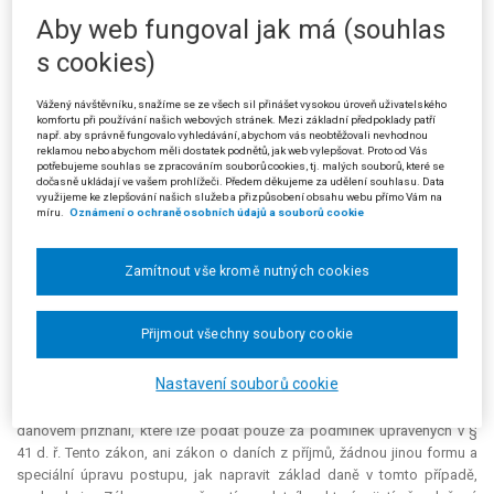
být vyšší, protože zde nedošlo k omylu při stanovení základu daně, ale k
Aby web fungoval jak má (souhlas
pozdější úpravě tohoto základu daně na základě zákonného přivolení.
s cookies)
Využil-li žalobce dané zákonné možnosti, pak nemůže být jeho postup
postaven naroveň "
omylu
" a posuzován podle § 41 d. ř. Krajský soud
dospěl k závěru, že správce daně i žalovaný pochybili, když tyto dva
Vážený návštěvníku, snažíme se ze všech sil přinášet vysokou úroveň uživatelského
komfortu při používání našich webových stránek. Mezi základní předpoklady patří
případy, zjevně odlišné, postavili "
na roveň
" a žalobce byl postižen
např. aby správně fungovalo vyhledávání, abychom vás neobtěžovali nevhodnou
daňovým penále již ode dne původní splatnosti daně. Současně dodal,
reklamou nebo abychom měli dostatek podnětů, jak web vylepšovat. Proto od Vás
potřebujeme souhlas se zpracováním souborů cookies, tj. malých souborů, které se
že žalobce měl povinnost doplatit daň již v okamžiku, kdy uzavřel své
dočasně ukládají ve vašem prohlížeči. Předem děkujeme za udělení souhlasu. Data
daňové podklady, ve smyslu § 23 odst. 8 písm. b) bod 3 zákona o
využijeme ke zlepšování našich služeb a přizpůsobení obsahu webu přímo Vám na
míru.
Oznámení o ochraně osobních údajů a souborů cookie
daních z příjmů, tj. (zřejmě) od konce roku 2006 či v prvních měsících
roku 2007; od tohoto okamžiku začalo také běžet daňové penále.
Zamítnout vše kromě nutných cookies
Proti rozsudku krajského soudu podal žalovaný (stěžovatel) kasační
stížnost, v níž předně nesouhlasil se závěrem, že nelze tento případ
podřadit pod § 41 d. ř., neboť zde nedošlo ke zjištění, že daňová
Přijmout všechny soubory cookie
povinnost měla být vyšší. Nedošlo zde k omylu při stanovení základu
daně, ale k pozdější úpravě tohoto základu daně na základě zákonného
Nastavení souborů cookie
přivolení. Jediným zákonem stanoveným způsobem, jak mohl poplatník
v roce 2007 upravit základ daně za rok 2005, je učinit tak v dodatečném
daňovém přiznání, které lze podat pouze za podmínek upravených v §
41 d. ř. Tento zákon, ani zákon o daních z příjmů, žádnou jinou formu a
speciální úpravu postupu, jak napravit základ daně v tomto případě,