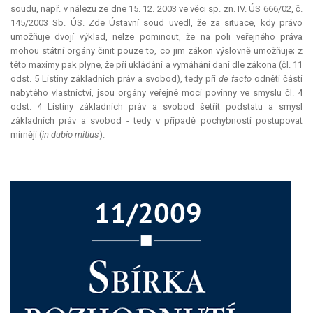
soudu, např. v nálezu ze dne 15. 12. 2003 ve věci sp. zn. IV. ÚS 666/02, č.
145/2003 Sb. ÚS. Zde Ústavní soud uvedl, že za situace, kdy právo
umožňuje dvojí výklad, nelze pominout, že na poli veřejného práva
mohou státní orgány činit pouze to, co jim zákon výslovně umožňuje; z
této maximy pak plyne, že při ukládání a vymáhání daní dle zákona (čl. 11
odst. 5 Listiny základních práv a svobod), tedy při
de facto
odnětí části
nabytého vlastnictví, jsou orgány veřejné moci povinny ve smyslu čl. 4
odst. 4 Listiny základních práv a svobod šetřit podstatu a smysl
základních práv a svobod - tedy v případě pochybností postupovat
mírněji (
in dubio mitius
).