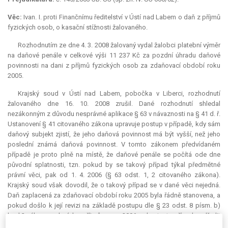
Věc:
Ivan. I. proti Finančnímu ředitelství v Ústí nad Labem o daň z příjmů
fyzických osob, o kasační stížnosti žalovaného.
Rozhodnutím ze dne 4. 3. 2008 žalovaný vydal žalobci platební výměr
na daňové penále v celkové výši 11 237 Kč za pozdní úhradu daňové
povinnosti na dani z příjmů fyzických osob za zdaňovací období roku
2005.
Krajský soud v Ústí nad Labem, pobočka v Liberci, rozhodnutí
žalovaného dne 16. 10. 2008 zrušil. Dané rozhodnutí shledal
nezákonným z důvodu nesprávné aplikace § 63 v návaznosti na § 41 d. ř.
Ustanovení § 41 citovaného zákona upravuje postup v případě, kdy sám
daňový subjekt zjistí, že jeho daňová povinnost má být vyšší, než jeho
poslední známá daňová povinnost. V tomto zákonem předvídaném
případě je proto plně na místě, že daňové penále se počítá ode dne
původní splatnosti, tzn. pokud by se takový případ týkal předmětné
právní věci, pak od 1. 4. 2006 (§ 63 odst. 1, 2 citovaného zákona).
Krajský soud však dovodil, že o takový případ se v dané věci nejedná.
Daň zaplacená za zdaňovací období roku 2005 byla řádně stanovena, a
pokud došlo k její revizi na základě postupu dle § 23 odst. 8 písm. b)
bod 3 zákona o daních z příjmů v roce 2006, nelze tento případ podřadit
pod § 41 d. ř., neboť zde nedošlo ke zjištění, že daňová povinnost měla