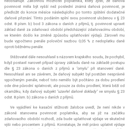
neobsahuje. Zákonnou možností poplatníka, který zjistí, že daňová
povinnost měla být vyšší než poslední známá daňová povinnost, je
předložit do konce měsíce následujícího po tomto zjištění dodatečné
daňové přiznání. Tímto podáním splní svou povinnost uloženou v § 23
odst. 8 písm. b) bod 3 zákona o daních z příjmů, tj. povinnost upravit
základ daně za zdaňovací období předcházející zdaňovacímu období,
ve kterém došlo ke změně způsobu uplatňování výdajů. Zároveň mu
bude vypočteno penále poloviční sazbou 0,05 % z nedoplatku daně
oproti běžnému penále.
Stěžovatel dále nesouhlasil s názorem krajského soudu, že pochybil,
když postavil naroveň případ úpravy základu daně na základě postupu
dle § 23 zákona o daních z příjmů a
"omylu"
při stanovení daně.
Nesouhlasil ani se závěrem, že daňový subjekt byl postižen nesprávně
vypočteným penále, neboť toto nemělo být počítáno za dobu prodlení
ode dne původní splatnosti, ale pouze za dobu prodlení, která běží od
okamžiku, kdy daňový subjekt
"uzavřel daňové doklady"
ve smyslu § 23
odst. 8 písm. b) zákona o daních z příjmů.
Ve vyjádření ke kasační stížnosti žalobce uvedl, že není nikde v
zákoně stanovena povinnost poplatníka, aby se již na začátku
zdaňovacího období rozhodl, zda bude uplatňovat výdaje ve skutečné
výši nebo procentem z příjmů. Konstatuje, že měl právo uplatnit výdaje