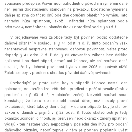
současně předepíše. Právní moc rozhodnutí o původním vyměření daně
není jejímu dodatečnému stanovení na překážku. Dodatečně vyměřená
daň je splatná do třiceti dnů ode dne doručení platebního výměru. Tato
náhradní lhůta splatnosti, jakož i náhradní lhůta splatnosti podle
odstavce 4, nemá vliv na uplatnění úroku z prodlení podle § 63 d. ř.
V projednávané věci žalobce tedy byl povinen podat dodatečné
daňové přiznání v souladu s § 41 odst. 1 d. ř., tímto podáním však
nenapravoval nesprávně stanovenou daňovou povinnost. Nelze proto
dopady § 41 odst. 7 d. ř. do § 63 citovaného zákona bez dalšího
aplikovat i na daný případ, neboť ani žalobce, ale ani správce daně
nezjistil, že by daňová povinnost byla v roce 2005 nesprávně nižší.
Žalobce nebyl v prodlení s úhradou původní daňové povinnosti.
Rozhodující je proto určit, kdy v případě žalobce nastal den
splatnosti, od kterého lze určit dobu prodlení a počítat penále (úrok z
prodlení dle § 63 d. ř., v platném znění). Nejvyšší správní soud
konstatuje, že tento den nemohl nastat dříve, než nastaly právní
skutečnosti, které takový den určují - v daném případě, kdy je stanoví
zákon o daních z příjmů v § 23 odst. 8. Touto skutečností je tedy
okamžik ukončení činnosti, její přerušení nebo okamžik změny uplatnění
výdajů - ten nastane vždy nejpozději v poslední den lhůty pro podání
daňového přiznání, neboť teprve v něm je povinen poplatník uvést