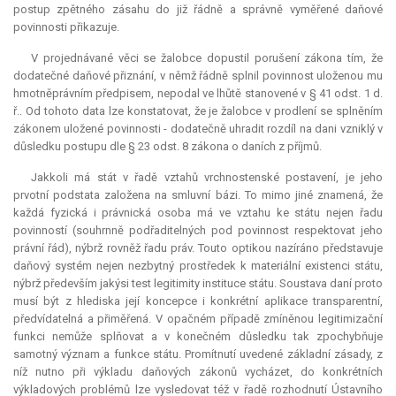
postup zpětného zásahu do již řádně a správně vyměřené daňové
povinnosti přikazuje.
V projednávané věci se žalobce dopustil porušení zákona tím, že
dodatečné daňové přiznání, v němž řádně splnil povinnost uloženou mu
hmotněprávním předpisem, nepodal ve lhůtě stanovené v § 41 odst. 1 d.
ř.. Od tohoto data lze konstatovat, že je žalobce v prodlení se splněním
zákonem uložené povinnosti - dodatečně uhradit rozdíl na dani vzniklý v
důsledku postupu dle § 23 odst. 8 zákona o daních z příjmů.
Jakkoli má stát v řadě vztahů vrchnostenské postavení, je jeho
prvotní podstata založena na smluvní bázi. To mimo jiné znamená, že
každá fyzická i právnická osoba má ve vztahu ke státu nejen řadu
povinností (souhrnně podřaditelných pod povinnost respektovat jeho
právní řád), nýbrž rovněž řadu práv. Touto optikou nazíráno představuje
daňový systém nejen nezbytný prostředek k materiální existenci státu,
nýbrž především jakýsi test legitimity instituce státu. Soustava daní proto
musí být z hlediska její koncepce i konkrétní aplikace transparentní,
předvídatelná a přiměřená. V opačném případě zmíněnou legitimizační
funkci nemůže splňovat a v konečném důsledku tak zpochybňuje
samotný význam a funkce státu. Promítnutí uvedené základní zásady, z
níž nutno při výkladu daňových zákonů vycházet, do konkrétních
výkladových problémů lze vysledovat též v řadě rozhodnutí Ústavního