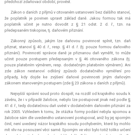
předchozí zdaňovací období, provést.
Zákon o daních z příjmů v citovaném ustanovení bez dalšího stanoví,
že poplatník je povinen upravit základ daně. Jakou formou tak má
poplatník učinit je nutno dovodit z § 21 odst. 2 d. ř., tzn. na
předepsaném tiskopise, tj. daňovém přiznání.
Zákonný způsob, jakým lze daňovou povinnost splnit, tzn. daň
přiznat, stanoví § 40 d. ř., resp. § 41 d. ř. (tj. pouze formou daňového
přiznání). Povinností správce daně je přiznanou daň vyměřit, to může
učinit pouze postupem předepsaným v § 46 citovaného zákona (tj.
pouze platebním výměrem, resp. dodatečným platebním výměrem). Ani
zde zákon nestanoví odlišný způsob dodatečného vyměření pro
případy, kdy dojde ke zvýšení daňové povinnosti jiným daňovým
zákonem stanoveným postupem (zde § 23 zákona o daních z příjmů).
Nejvyšší správní soud proto dospěl, na rozdíl od krajského soudu k
závěru, že i v případě žalobce, nebylo lze postupovat jinak než podle §
41 d. ř., tedy dodatečnou daň uvést v dodatečném daňovém přiznání za
rok 2005. Vzhledem k tomu, že otázka formy podání nebyla spornou a
žalobce sám dle uvedeného ustanovení postupoval, aniž by jej sporným
činil, není uvedený názor krajského soudu pochybením, které by mohlo
mít vliv na posouzení věci samé. Sporným ve věci bylo totiž toliko určení