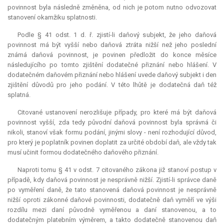
povinnost byla následně změněna, od nich je potom nutno odvozovat
stanovení okamžiku splatnosti.
Podle § 41 odst. 1 d. ř. zjistí-li daňový subjekt, že jeho daňová
povinnost má být vyšší nebo daňová ztráta nižší než jeho poslední
známá daňová povinnost, je povinen předložit do konce měsíce
následujícího po tomto zjištění dodatečné přiznání nebo hlášení. V
dodatečném daňovém přiznání nebo hlášení uvede daňový subjekt i den
zjištění důvodů pro jeho podání. V této lhůtě je dodatečná daň též
splatná.
Citované ustanovení nerozlišuje případy, pro které má být daňová
povinnost vyšší, zda tedy původní daňová povinnost byla správná či
nikoli, stanoví však formu podání, jinými slovy - není rozhodující důvod,
pro který je poplatník povinen doplatit za určité období daň, ale vždy tak
musí učinit formou dodatečného daňového přiznání.
Naproti tomu § 41 v odst. 7 citovaného zákona již stanoví postup v
případě, kdy daňová povinnost je nesprávně nižší. Zjistí-li správce daně
po vyměření daně, že tato stanovená daňová povinnost je nesprávně
nižší oproti zákonné daňové povinnosti, dodatečně daň vyměří ve výši
rozdílu mezi daní původně vyměřenou a daní stanovenou, a to
dodatečným platebním výměrem, a takto dodatečně stanovenou daň