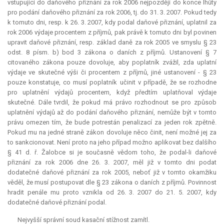
vstupující do daňového přiznání za rok 2006 nejpozději do konce lhůty
pro podání daňového přiznání za rok 2006, tj. do 31. 3. 2007. Pokud tedy
k tomuto dni, resp. k 26. 3. 2007, kdy podal daňové přiznání, uplatnil za
rok 2006 výdaje procentem z příjmů, pak právě k tomuto dni byl povinen
upravit daňové přiznání, resp. základ daně za rok 2005 ve smyslu § 23
odst. 8 písm. b) bod 3 zákona o daních z příjmů. Ustanovení § 7
citovaného zákona pouze dovoluje, aby poplatník zvážil, zda uplatní
výdaje ve skutečné výši či procentem z příjmů, jiné ustanovení - § 23
pouze konstatuje, co musí poplatník učinit v případě, že se rozhodne
pro uplatnění výdajů procentem, když předtím uplatňoval výdaje
skutečné. Dále tvrdil, že pokud má právo rozhodnout se pro způsob
uplatnění výdajů až do podání daňového přiznání, nemůže být v tomto
právu omezen tím, že bude potrestán penalizací za jeden rok zpětně.
Pokud mu na jedné straně zákon dovoluje něco činit, není možné jej za
to sankcionovat. Není proto na jeho případ možno aplikovat bez dalšího
§ 41 d. ř. Žalobce si je současně vědom toho, že podal-li daňové
přiznání za rok 2006 dne 26. 3. 2007, měl již v tomto dni podat
dodatečné daňové přiznání za rok 2005, neboť již v tomto okamžiku
věděl, že musí postupovat dle § 23 zákona o daních z příjmů. Povinnost
hradit penále mu proto vznikla od 26. 3. 2007 do 21. 5. 2007, kdy
dodatečné daňové přiznání podal.
Nejvyšší správní soud kasační stížnost zamítl.