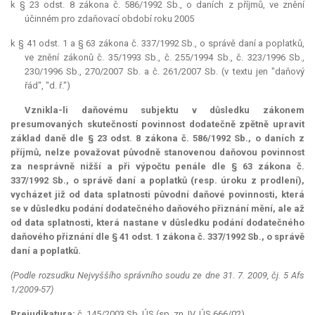
k § 23 odst. 8 zákona č. 586/1992 Sb., o daních z příjmů, ve znění
účinném pro zdaňovací období roku 2005
k § 41 odst. 1 a § 63 zákona č. 337/1992 Sb., o správě daní a poplatků,
ve znění zákonů č. 35/1993 Sb., č. 255/1994 Sb., č. 323/1996 Sb.,
230/1996 Sb., 270/2007 Sb. a č. 261/2007 Sb. (v textu jen "daňový
řád", "d. ř.")
Vznikla-li daňovému subjektu v důsledku zákonem
presumovaných skutečností povinnost dodatečně zpětně upravit
základ daně dle § 23 odst. 8 zákona č. 586/1992 Sb., o daních z
příjmů, nelze považovat původně stanovenou daňovou povinnost
za nesprávně nižší a při výpočtu penále dle § 63 zákona č.
337/1992 Sb., o správě daní a poplatků (resp. úroku z prodlení),
vycházet již od data splatnosti původní daňové povinnosti, která
se v důsledku podání dodatečného daňového přiznání mění, ale až
od data splatnosti, která nastane v důsledku podání dodatečného
daňového přiznání dle § 41 odst. 1 zákona č. 337/1992 Sb., o správě
daní a poplatků.
(Podle rozsudku Nejvyššího správního soudu ze dne 31. 7. 2009, čj. 5 Afs
1/2009-57)
Prejudikatura:
č. 145/2003 Sb. ÚS (sp. zn. IV. ÚS 666/02).