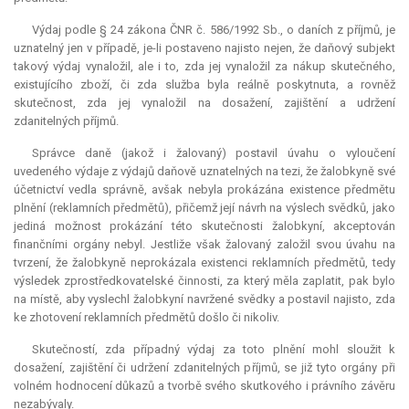
Výdaj podle § 24 zákona ČNR č. 586/1992 Sb., o daních z příjmů, je
uznatelný jen v případě, je-li postaveno najisto nejen, že daňový subjekt
takový výdaj vynaložil, ale i to, zda jej vynaložil za nákup skutečného,
existujícího zboží, či zda služba byla reálně poskytnuta, a rovněž
skutečnost, zda jej vynaložil na dosažení, zajištění a udržení
zdanitelných příjmů.
Správce daně (jakož i žalovaný) postavil úvahu o vyloučení
uvedeného výdaje z výdajů daňově uznatelných na tezi, že žalobkyně své
účetnictví vedla správně, avšak nebyla prokázána existence předmětu
plnění (reklamních předmětů), přičemž její návrh na výslech svědků, jako
jediná možnost prokázání této skutečnosti žalobkyní, akceptován
finančními orgány nebyl. Jestliže však žalovaný založil svou úvahu na
tvrzení, že žalobkyně neprokázala existenci reklamních předmětů, tedy
výsledek zprostředkovatelské činnosti, za který měla zaplatit, pak bylo
na místě, aby vyslechl žalobkyní navržené svědky a postavil najisto, zda
ke zhotovení reklamních předmětů došlo či nikoliv.
Skutečností, zda případný výdaj za toto plnění mohl sloužit k
dosažení, zajištění či udržení zdanitelných příjmů, se již tyto orgány při
volném hodnocení důkazů a tvorbě svého skutkového i právního závěru
nezabývaly.