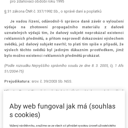
pro zdaňovací období roku 1995
§ 31 zákona ČNR č. 337/1992 Sb., o správě daní a poplatků
Je vadou řízení, odůvodnil-li správce daně závěr o vyloučení
výdaje na zhotovení propagačního materiálu z daňově
uznatelných výdajů tím, že daňový subjekt neprokázal existenci
reklamních předmětů, a přitom neprovedl dokazování výslechem
svědků, jež daňový subjekt navrhl; to platí tím spíše v případě, že
výslech těchto svědků byl jediným důkazním prostředkem, jímž
bylo možno existenci reklamních předmětů prokázat.
(Podle rozsudku Nejvyššího správního soudu ze dne 8. 3. 2005, čj. 1 Afs
51/2004-75)
Prejudikatura:
srov. č. 39/2003 Sb. NSS.
Věc:
Iva P. proti Finančnímu ředitelství v Ústí nad Labem o daň z příjmů
fyzických osob, o kasační stížnosti žalobkyně.
Aby web fungoval jak má (souhlas
Žalovaný dne 19. 1. 2001 zamítl odvolání žalobkyně proti
dodatečnému platebnímu výměru Finančního úřadu v Děčíně ze dne 11.
s cookies)
10. 1999, kterým jí byla dodatečně vyměřena daň z příjmů fyzických
osob za zdaňovací období roku 1995 ve výši 3 898 575 Kč.
Vážený návštěvníku, snažíme se ze všech sil přinášet vysokou úroveň uživatelského