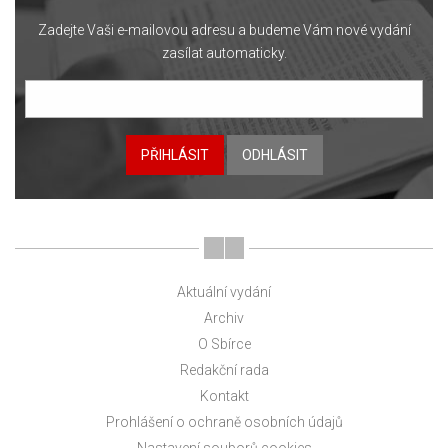
Zadejte Vaši e-mailovou adresu a budeme Vám nové vydání
zasílat automaticky.
PŘIHLÁSIT
ODHLÁSIT
Aktuální vydání
Archiv
O Sbírce
Redakční rada
Kontakt
Prohlášení o ochraně osobních údajů