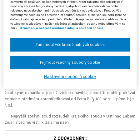
komfortu při používání našich webových stránek. Mezi základní předpoklady patří
Žalobkyně napadla rozhodnutí žalovaného žalobou, kterou Krajský
např. aby správně fungovalo vyhledávání, abychom vás neobtěžovali nevhodnou
reklamou nebo abychom měli dostatek podnětů, jak web vylepšovat. Proto od Vás
soud v Ústí nad Labem zamítl rozsudkem ze dne 28. 4. 2004. Krajský
potřebujeme souhlas se zpracováním souborů cookies, tj. malých souborů, které se
soud uzavřel, že žalobkyně neprokázala provedení platby ve prospěch
dočasně ukládají ve vašem prohlížeči. Předem děkujeme za udělení souhlasu. Data
využijeme ke zlepšování našich služeb a přizpůsobení obsahu webu přímo Vám na
Petra P., a to za zhotovení reklamního a propagačního materiálu. Na
míru.
Oznámení o ochraně osobních údajů a souborů cookie
výzvu k předložení důkazních prostředků sice uvedla, že může doložit
svědectví pracovníků společnosti K., avšak krajský soud dospěl k
závěru, že se nejedná o řádný návrh žalobkyně k provedení konkrétních
Zamítnout vše kromě nutných cookies
důkazních prostředků. Správce daně ani žalovaný pak dle krajského
soudu nepochybil, jestliže neprovedl svědecké výslechy paní V., paní W.
Přijmout všechny soubory cookie
a pana R., neboť jejich provedení žalobkyně nenavrhla ani před správcem
daně, ani v odvolacím řízení.
Nastavení souborů cookie
Proti rozsudku krajského soudu podala žalobkyně kasační stížnost;
tvrdila, že je vadou řízení, jestliže žalovaný neprovedl výslech osob, které
žalobkyně označila a jejichž výslech navrhla, neboť ti mohli prokázat
existenci předmětu zprostředkování od Petra P. [§ 103 odst. 1 písm. b) s.
ř. s.].
Nejvyšší správní soud rozsudek Krajského soudu v Ústí nad Labem
zrušil a věc mu vrátil k dalšímu řízení.
Z ODŮVODNĚNÍ: