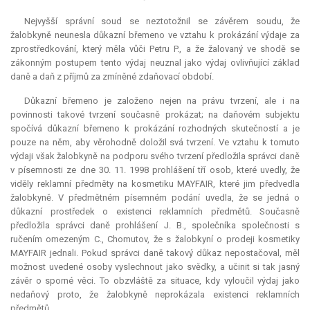
Nejvyšší správní soud se neztotožnil se závěrem soudu, že
žalobkyně neunesla důkazní břemeno ve vztahu k prokázání výdaje za
zprostředkování, který měla vůči Petru P., a že žalovaný ve shodě se
zákonným postupem tento výdaj neuznal jako výdaj ovlivňující základ
daně a daň z příjmů za zmíněné zdaňovací období.
Důkazní břemeno je založeno nejen na právu tvrzení, ale i na
povinnosti takové tvrzení současně prokázat; na daňovém subjektu
spočívá důkazní břemeno k prokázání rozhodných skutečností a je
pouze na něm, aby věrohodně doložil svá tvrzení. Ve vztahu k tomuto
výdaji však žalobkyně na podporu svého tvrzení předložila správci daně
v písemnosti ze dne 30. 11. 1998 prohlášení tří osob, které uvedly, že
viděly reklamní předměty na kosmetiku MAYFAIR, které jim předvedla
žalobkyně. V předmětném písemném podání uvedla, že se jedná o
důkazní prostředek o existenci reklamních předmětů. Současně
předložila správci daně prohlášení J. B., společníka společnosti s
ručením omezeným C., Chomutov, že s žalobkyní o prodeji kosmetiky
MAYFAIR jednali. Pokud správci daně takový důkaz nepostačoval, měl
možnost uvedené osoby vyslechnout jako svědky, a učinit si tak jasný
závěr o sporné věci. To obzvláště za situace, kdy vyloučil výdaj jako
nedaňový proto, že žalobkyně neprokázala existenci reklamních
předmětů.