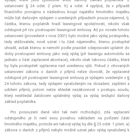
ustanovení § 24 odst. 2 písm. h) a odst. 4 vyplývá, že v případě
finančního pronájmu s následnou koupí najatého hmotného majetku
může být daňovým výdajem v uvedených případech pouze nájemné, tj.
částka, kterou poplatník hradí leasingové společnosti, nikoliv však
odstupné při tzv. postoupení leasingové smlouvy. Až po novele tohoto
ustanovení (provedené v roce 2001) bylo možné jako výdaj postupníka,
tedy stěžovatele, nově uznat i tu část nájemného, kterou postupitel
uhradil, avšak kterou si nemohl podle pravidel odepisování uplatnit do
doby postoupení smlouvy jako svůj výdaj (při leasingu automobilu se
jednalo o část zaplacené
akontace
), nikoliv však takovou částku, která
by byla postupiteli vyplacena nad uvedenou výši. Pokud z citovaných
ustanovení zákona o daních z příjmů nelze dovodit, že vyplacené
odstupné při postoupení leasingové smlouvy je výdajem uvedeným v §
24 tohoto zákona, tedy výdajem vynaloženým na dosažení, zajištění a
udržení příjmů, potom nelze shledat nezákonnost v postupu soudu,
který neshledal žalobcem uplatněný výdaj za výdaj snižující daňový
základ poplatníka.
Pro posouzení dané věci tak není rozhodující, zda vyplacení
odstupného je či není svou povahou nákladem na pořízení části
hmotného majetku, protože ani takový výdaj by dle § 25 odst. 1 písm. a)
zákona o daních z příjmů nebylo možné uznat jako výdaj vynaložený k