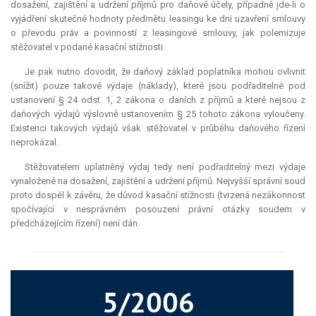
dosažení, zajištění a udržení příjmů pro daňové účely, případně jde-li o
vyjádření skutečné hodnoty předmětu leasingu ke dni uzavření smlouvy
o převodu práv a povinností z leasingové smlouvy, jak polemizuje
stěžovatel v podané kasační stížnosti.
Je pak nutno dovodit, že daňový základ poplatníka mohou ovlivnit
(snížit) pouze takové výdaje (náklady), které jsou podřaditelné pod
ustanovení § 24 odst. 1, 2 zákona o daních z příjmů a které nejsou z
daňových výdajů výslovně ustanovením § 25 tohoto zákona vyloučeny.
Existenci takových výdajů však stěžovatel v průběhu daňového řízení
neprokázal.
Stěžovatelem uplatněný výdaj tedy není podřaditelný mezi výdaje
vynaložené na dosažení, zajištění a udržení příjmů. Nejvyšší správní soud
proto dospěl k závěru, že důvod kasační stížnosti (tvrzená nezákonnost
spočívající v nesprávném posouzení právní otázky soudem v
předcházejícím řízení) není dán.