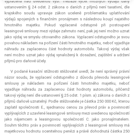
vyplacena nad uvedenou výši. Třebaže výčet možných výdajů daný
ustanovením § 24 odst. 2 zákona o daních z příjmů není
taxativní
, dle
krajského soudu upravuje zákon uceleně problematiku uplatňování
výdajů spojených s finančním pronájmem s následnou koupí najatého
hmotného majetku. Pokud vyplacené odstupné při postoupení
leasingové smlouvy mezi výdaje zahrnuto není, pak jej není možno uznat
jako výdaj ve smyslu citovaného zákona. Vyplacení odstupného je svou
povahou nákladem na pořízení části hmotného majetku, neboť vyjadřuje
náhradu za zaplacenou část hodnoty automobilu. Takový výdaj však
není možno uznat jako výdaj vynaložený k dosažení, zajištění a udržení
příjmů pro daňové účely.
V podané kasační stížnosti stěžovatel uvedl, že není správný právní
názor soudu, že vyplacení odstupného z důvodu převodu leasingové
smlouvy je nákladem na pořízení části hmotného majetku, neboť
vyjadřuje náhradu za zaplacenou část hodnoty automobilu, přičemž
takový výdaj není dle ustanovení § 25 odst. 1 písm. a) zákona o daních z
příjmů daňově uznatelný. Podle stěžovatele je částka 250 000 Kč, kterou
zaplatil společnosti E., sjednanou cenou za převod práv a povinností
vyplývajících z uzavřené leasingové smlouvy mezi uvedenou společností
jako nájemcem a leasingovou společností C. jako pronajímatelem.
Souhrn těchto práv a povinností vyplývajících z leasingové smlouvy má
majetkovou hodnotu ocenitelnou penězi a právě dohodnutá částka 250