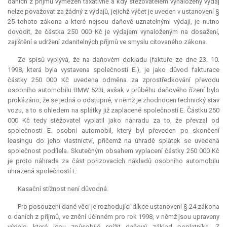
daních z příjmů vymezen taxativně a kdy stěžovatelem vynaložený výdaj
nelze považovat za žádný z výdajů, jejichž výčet je uveden v ustanovení §
25 tohoto zákona a které nejsou daňově uznatelnými výdaji, je nutno
dovodit, že částka 250 000 Kč je výdajem vynaloženým na dosažení,
zajištění a udržení zdanitelných příjmů ve smyslu citovaného zákona.
Ze spisů vyplývá, že na daňovém dokladu (faktuře ze dne 23. 10.
1998, která byla vystavena společností E.), je jako důvod fakturace
částky 250 000 Kč uvedena odměna za zprostředkování převodu
osobního automobilu BMW 523i, avšak v průběhu daňového řízení bylo
prokázáno, že se jedná o odstupné, v němž je zhodnocen technický stav
vozu, a to s ohledem na splátky již zaplacené společností E. Částku 250
000 Kč tedy stěžovatel vyplatil jako náhradu za to, že převzal od
společnosti E. osobní automobil, který byl převeden po skončení
leasingu do jeho vlastnictví, přičemž na úhradě splátek se uvedená
společnost podílela. Skutečným obsahem vyplacení částky 250 000 Kč
je proto náhrada za část pořizovacích nákladů osobního automobilu
uhrazená společností E.
Kasační stížnost není důvodná.
Pro posouzení dané věci je rozhodující dikce ustanovení § 24 zákona
o daních z příjmů, ve znění účinném pro rok 1998, v němž jsou upraveny
výdaje, které jsou způsobilé snížit daňový základ poplatníka. Z