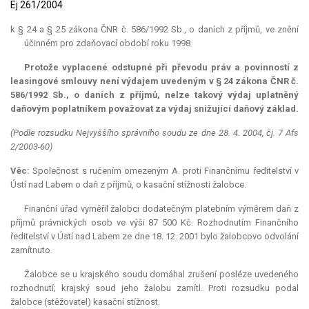
Ej 261/2004
k § 24 a § 25 zákona ČNR č. 586/1992 Sb., o daních z příjmů, ve znění
účinném pro zdaňovací období roku 1998
Protože vyplacené odstupné při převodu práv a povinností z
leasingové smlouvy není výdajem uvedeným v § 24 zákona ČNR č.
586/1992 Sb., o daních z příjmů, nelze takový výdaj uplatněný
daňovým poplatníkem považovat za výdaj snižující daňový základ.
(Podle rozsudku Nejvyššího správního soudu ze dne 28. 4. 2004, čj. 7 Afs
2/2003-60)
Věc:
Společnost s ručením omezeným A. proti Finančnímu ředitelství v
Ústí nad Labem o daň z příjmů, o kasační stížnosti žalobce.
Finanční úřad vyměřil žalobci dodatečným platebním výměrem daň z
příjmů právnických osob ve výši 87 500 Kč. Rozhodnutím Finančního
ředitelství v Ústí nad Labem ze dne 18. 12. 2001 bylo žalobcovo odvolání
zamítnuto.
Žalobce se u krajského soudu domáhal zrušení posléze uvedeného
rozhodnutí; krajský soud jeho žalobu zamítl. Proti rozsudku podal
žalobce (stěžovatel) kasační stížnost.