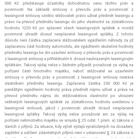
000 Kč představuje účastníky dohodnutou cenu těchto práv a
povinností. Na základě smlouvy o převodu práv a povinností z
leasingové smlouvy vzniklo stěžovateli právo užívat předmět leasingu a
právo na převod předmětu leasingu do jeho vlastnictví za zůstatkovou
hodnotu 1220 Kč po splacení všech leasingových splátek a rovněž
povinnost uhradit dosud nesplacené leasingové splátky. Z tohoto
důvodu není částka zaplacená stěžovatelem vyjádřením náhrady za již
zaplacenou část hodnoty automobilu, ale vyjádřením skutečné hodnoty
předmětu leasingu ke dni uzavření smlouvy o převodu práv a povinností
z leasingové smlouvy s přihlédnutím k dosud neuhrazeným leasingovým
splátkám. Takový výdaj nelze v žádném případě považovat za výdaj na
pořízení části hmotného majetku, neboť stěžovatel se uzavřením
smlouvy o převodu práv a povinností z leasingové smlouvy nestává
vlastníkem předmětu leasingu. Zaplacená částka 250 000 Kč je
peněžitým vyjádřením hodnoty práva předmět nájmu užívat a práva na
převod předmětu nájmu do stěžovatelova vlastnictví po uhrazení
veškerých leasingových splátek za zůstatkovou hodnotu uvedenou v
leasingové smlouvě, jakož i povinnosti uhradit dosud nesplacené
leasingové splátky. Takový výdaj nelze považovat ani za výdaj na
pořízení nehmotného majetku ve smyslu § 25 odst. 1 písm. a) zákona o
daních z příjmů. Za situace, kdy výčet výdajů vynaložených na dosažení,
zajištění a udržení zdanitelných příjmů není v ustanovení § 24 zákona o