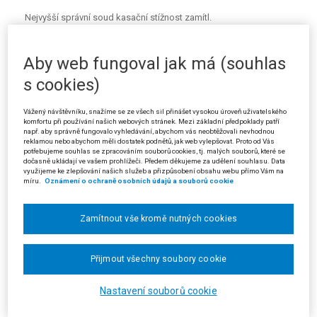
Nejvyšší správní soud kasační stížnost zamítl.
Z ODŮVODNĚNÍ:
Aby web fungoval jak má (souhlas
Krajský soud napadený rozsudek odůvodnil tím, že částka 250 000
s cookies)
Kč, kterou stěžovatel zaplatil společnosti s ručením omezeným E. jako
dohodnutou odměnu za převod předmětu leasingu (osobního
Vážený návštěvníku, snažíme se ze všech sil přinášet vysokou úroveň uživatelského
automobilu) z této společnosti na sebe, není daňově uznatelným
komfortu při používání našich webových stránek. Mezi základní předpoklady patří
např. aby správně fungovalo vyhledávání, abychom vás neobtěžovali nevhodnou
výdajem ve smyslu ustanovení § 24 zákona o daních z příjmů. Výdajem
reklamou nebo abychom měli dostatek podnětů, jak web vylepšovat. Proto od Vás
způsobilým snížit daňový základ poplatníka může být jen taková
potřebujeme souhlas se zpracováním souborů cookies, tj. malých souborů, které se
dočasně ukládají ve vašem prohlížeči. Předem děkujeme za udělení souhlasu. Data
položka, kterou je možno posoudit dle § 24 citovaného zákona.
využijeme ke zlepšování našich služeb a přizpůsobení obsahu webu přímo Vám na
Ustanovení § 24 odst. 2 písm. h) a odst. 4 citovaného zákona, ve znění
míru.
Oznámení o ochraně osobních údajů a souborů cookie
účinném pro zdaňovací období roku 1998, stanoví, že v případě
finančního pronájmu s následnou koupí najatého hmotného majetku
Zamítnout vše kromě nutných cookies
(leasing) může být daňovým výdajem v různých případech vždy pouze
nájemné, tj. částka, kterou poplatník hradí leasingové společnosti. Po
novele tohoto ustanovení v roce 2001 je možno jako výdaj postupníka, tj.
Přijmout všechny soubory cookie
stěžovatele, nově uznat i tu část nájemného, kterou postupitel uhradil,
avšak kterou si nemohl dle pravidel odepisování uplatnit do doby
Nastavení souborů cookie
postoupení smlouvy jako svůj výdaj (při leasingu automobilu tedy část
zaplacené
akontace
), nikoliv však částku, která by byla postupiteli