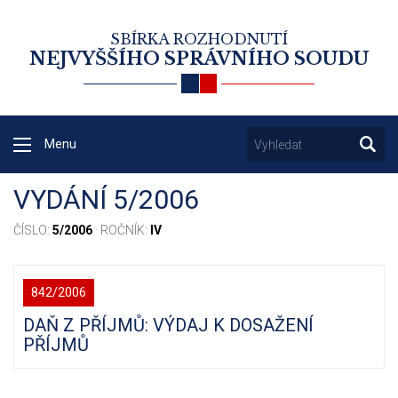
SBÍRKA ROZHODNUTÍ
NEJVYŠŠÍHO SPRÁVNÍHO SOUDU
Menu
VYDÁNÍ 5/2006
ČÍSLO:
5/2006
· ROČNÍK:
IV
842/2006
DAŇ Z PŘÍJMŮ: VÝDAJ K DOSAŽENÍ
PŘÍJMŮ