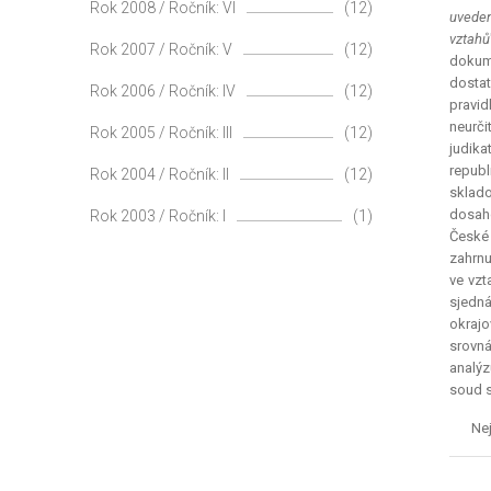
Rok 2008 / Ročník: VI
(12)
uveden
vztahů
Rok 2007 / Ročník: V
(12)
dokume
dostat
Rok 2006 / Ročník: IV
(12)
pravid
neurči
Rok 2005 / Ročník: III
(12)
judika
republ
Rok 2004 / Ročník: II
(12)
sklado
dosaho
Rok 2003 / Ročník: I
(1)
České 
zahrnu
ve vzt
sjedná
okrajo
srovná
analýz
soud s
Nej