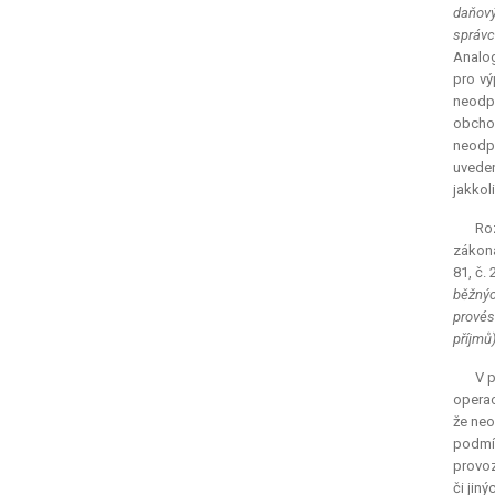
daňový
správc
Analog
pro vý
neodpo
obchod
neodp
uveden
jakkol
Roz
zákona
81, č.
běžnýc
provés
příjmů
V 
operac
že neo
podmí
provoz
či jin