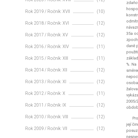
zdaňov
hospod
Rok 2019 / Ročník: XVII
(10)
konstr
odmítn
Rok 2018 / Ročník: XVI
(12)
návazn
35a od
Rok 2017 / Ročník: XV
(12)
zpochy
daně p
Rok 2016 / Ročník: XIV
(11)
použit
Rok 2015 / Ročník: XIII
(11)
základ
%. Na 
Rok 2014 / Ročník: XII
(12)
směrem
nepoc
Rok 2013 / Ročník: XI
(12)
osoba
žalova
Rok 2012 / Ročník: X
(11)
vykáza
2005/2
Rok 2011 / Ročník: IX
(12)
období
Rok 2010 / Ročník: VIII
(12)
Pro
její č
Rok 2009 / Ročník: VII
(12)
posuzo
nesnes