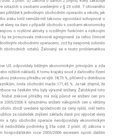
odst. 2 písm. d) zákona o daních z příjmů, který zakazuje
ve vztazích s osobami uvedenými v § 23 odst. 7 citovaného
 přihlížet k jednotlivým obchodním operacím a nikoliv, jak
ho zisku totiž nemůže mít takovou vypovídací schopnost o
očet slevy na dani v případě obchodu s osobami ekonomicky
zesporu o rozličné aktivity s rozdílným funkčním a rizikovým
ud by se posuzovala ziskovost agregovaně za celou činnost
notlivými obchodními operacemi, což by nesporně ovlivnilo
ých obchodních vztahů. Žalovaný se s touto problematikou
Arrow US odpovídaly běžným ekonomickým principům a zda
 nebo nižších nákladů. K tomu krajský soud z daňového řízení
rubou ziskovou přirážku ve výši 18,73 %, přičemž u distribuce
zníkům, činila obchodní marže 171,45 %. Je tak zřejmé, že
ibuce na českém trhu byly výrazně sníženy. Žalobkyně toto
í hrubé ziskové přirážky má svůj původ ve snížení cen pro
 2005/2006 k výraznému snížení nákupních cen u většiny
hoto zboží uvedené společnosti za ceny vyšší, měl tento
ublice za následek zvýšení základu daně pro výpočet slevy
nými a tyto obchodní operace neodpovídaly ekonomickým
yně nedodržela podmínky § 35a odst. 2 písm. d) zákona o
aném hospodářském roce 2005/2006 excesem oproti dalším