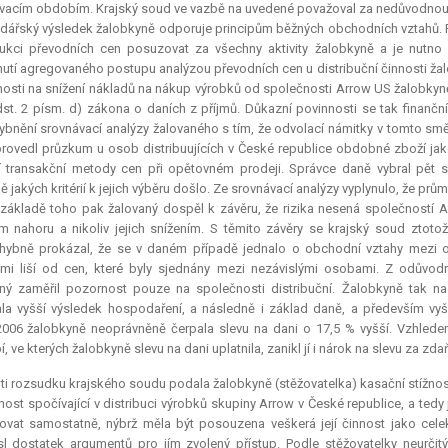
acím obdobím. Krajský soud ve vazbě na uvedené považoval za nedůvodnou i 
ářský výsledek žalobkyně odporuje principům běžných obchodních vztahů. P
ukci převodních cen posuzovat za všechny aktivity žalobkyně a je nutno p
utí agregovaného postupu analýzou převodních cen u distribuční činnosti žalo
osti na snížení nákladů na nákup výrobků od společnosti Arrow US žalobkyně
st. 2 písm. d) zákona o daních z příjmů. Důkazní povinnosti se tak finanční
bnění srovnávací analýzy žalovaného s tím, že odvolací námitky v tomto smě
rovedl průzkum u osob distribuujících v České republice obdobné zboží ja
í transakční metody cen při opětovném prodeji. Správce daně vybral pět 
ě jakých kritérií k jejich výběru došlo. Ze srovnávací analýzy vyplynulo, že prů
základě toho pak žalovaný dospěl k závěru, že rizika nesená společností 
 nahoru a nikoliv jejich snížením. S těmito závěry se krajský soud ztoto
hybně prokázal, že se v daném případě jednalo o obchodní vztahy mezi 
mi liší od cen, které byly sjednány mezi nezávislými osobami. Z odůvod
ný zaměřil pozornost pouze na společnosti distribuční. Žalobkyně tak 
la vyšší výsledek hospodaření, a následně i základ daně, a především vy
006 žalobkyně neoprávněně čerpala slevu na dani o 17,5 % vyšší. Vzhlede
, ve kterých žalobkyně slevu na dani uplatnila, zanikl jí i nárok na slevu za zd
ti rozsudku krajského soudu podala žalobkyně (stěžovatelka) kasační stížnost
innost spočívající v distribuci výrobků skupiny Arrow v České republice, a te
vat samostatně, nýbrž měla být posouzena veškerá její činnost jako cele
l dostatek argumentů pro jím zvolený přístup. Podle stěžovatelky neurčit