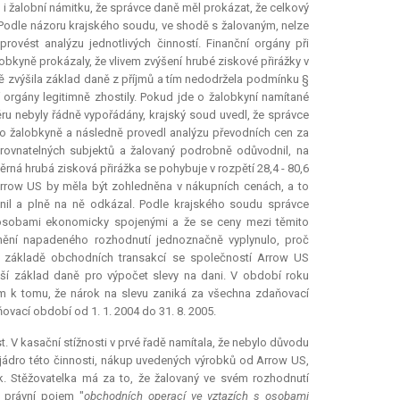
žalobní námitku, že správce daně měl prokázat, že celkový
odle názoru krajského soudu, ve shodě s žalovaným, nelze
rovést analýzu jednotlivých činností. Finanční orgány při
bkyně prokázaly, že vlivem zvýšení hrubé ziskové přirážky v
 zvýšila základ daně z příjmů a tím nedodržela podmínku §
 orgány legitimně zhostily. Pokud jde o žalobkyní namítané
ru nebyly řádně vypořádány, krajský soud uvedl, že správce
ko žalobkyně a následně provedl analýzu převodních cen za
srovnatelných subjektů a žalovaný podrobně odůvodnil, na
měrná hrubá zisková přirážka se pohybuje v rozpětí 28,4 - 80,6
Arrow US by měla být zohledněna v nákupních cenách, a to
žnil a plně na ně odkázal. Podle krajského soudu správce
osobami ekonomicky spojenými a že se ceny mezi těmito
nění napadeného rozhodnutí jednoznačně vyplynulo, proč
na základě obchodních transakcí se společností Arrow US
šší základ daně pro výpočet slevy na dani. V období roku
m k tomu, že nárok na slevu zaniká za všechna zdaňovací
aňovací období od 1. 1. 2004 do 31. 8. 2005.
. V kasační stížnosti v prvé řadě namítala, že nebylo důvodu
dy jádro této činnosti, nákup uvedených výrobků od Arrow US,
k. Stěžovatelka má za to, že žalovaný ve svém rozhodnutí
ý právní pojem "
obchodních operací ve vztazích s osobami