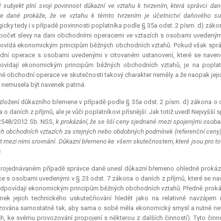
 subjekt plní svoji povinnost důkazní ve vztahu k tvrzením, která správci daně
e daně prokáže, že ve vztahu k těmto tvrzením je účetnictví daňového s
icky tedy i v případě povinnosti poplatníka podle § 35a odst. 2 písm. d) záko
počet slevy na dani obchodními operacemi ve vztazích s osobami uvedenými
vídá ekonomickým principům běžných obchodních vztahů. Pokud však správc
ní operace s osobami uvedenými v citovaném ustanovení, které se navenek 
ovídají ekonomickým principům běžných obchodních vztahů, je na poplat
é obchodní operace ve skutečnosti takový charakter neměly a že naopak je
i nemusela být navenek patrná.
ložení důkazního břemene v případě podle § 35a odst. 2 písm. d) zákona o da
 o daních z příjmů, ale je vůči poplatníkovi přísnější. Jak totiž uvedl Nejvyšší 
 2548/2012 Sb. NSS,
k prokázání, že se liší ceny sjednané mezi spojenými osoba
h obchodních vztazích za stejných nebo obdobných podmínek (referenční ceny),
t mezi nimi srovnání. Důkazní břemeno ke všem skutečnostem, které jsou pro to
)
.
projednávaném případě správce daně unesl důkazní břemeno ohledně prokázán
e s osobami uvedenými v § 23 odst. 7 zákona o daních z příjmů, které se nave
dpovídají ekonomickým principům běžných obchodních vztahů. Předně prokázal, 
nek jejich technického uskutečňování hledět jako na relativně navzájem
ována samostatně tak, aby sama o sobě měla ekonomický smysl a nutně nevy
ých, ke svému provozování propojení s některou z dalších činností). Tyto čin