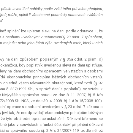
 příslib investiční pobídky podle zvláštního právního předpisu,
 příjmů, může, splnil-li všeobecné podmínky stanovené zvláštním
ni
".
ímž splnění lze uplatnit slevu na dani podle odstavce 1, že
ích s osobami uvedenými v ustanovení § 23 odst. 7 způsobem,
majetku nebo jeho části výše uvedených osob, který u nich
slevy na dani způsobem popsaným v § 35a odst. 2 písm. d)
 okamžiku, kdy poplatník uvedenou slevu na dani uplatňuje,
 slevy na dani obchodními operacemi ve vztazích s osobami
ídá ekonomickým principům běžných obchodních vztahů.
o ohledně všech relevantních skutečností, které tvrdí (§ 92
a č. 337/1992 Sb., o správě daní a poplatků), ve vztahu k
y Nejvyššího správního soudu ze dne 8. 11. 2007, čj. 5 Afs
72/2008 Sb. NSS, ze dne 30. 4. 2008, čj. 1 Afs 15/2008-100).
odní operace s osobami uvedenými v § 23 odst. 7 zákona o
ysy jeví tak, že neodpovídají ekonomickým principům běžných
u, že tyto obchodní operace uskutečnil. Důkazní břemeno se
ě jako v souvislosti s funkcí účetnictví při plnění důkazní
yššího správního soudu čj. 2 Afs 24/2007-119, podle něhož