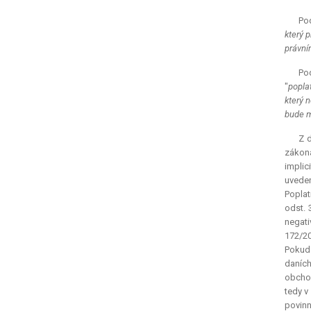
Pod
který 
právní
Pod
"
popla
který 
bude m
Z 
zákona
implic
uvede
Poplat
odst. 
negati
172/20
Pokud 
daních
obchod
tedy v
povinn