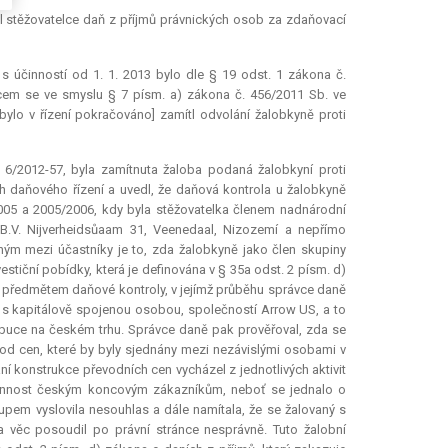
il stěžovatelce daň z příjmů právnických osob za zdaňovací
é s účinností od 1. 1. 2013 bylo dle § 19 odst. 1 zákona č.
pcem se ve smyslu § 7 písm. a) zákona č. 456/2011 Sb. ve
ž bylo v řízení pokračováno] zamítl odvolání žalobkyně proti
6/2012-57, byla zamítnuta žaloba podaná žalobkyní proti
h daňového řízení a uvedl, že daňová kontrola u žalobkyně
05 a 2005/2006, kdy byla stěžovatelka členem nadnárodní
.V. Nijverheidsůaam 31, Veenedaal, Nizozemí a nepřímo
rným mezi účastníky je to, zda žalobkyně jako člen skupiny
estiční pobídky, která je definována v § 35a odst. 2 písm. d)
 předmětem daňové kontroly, v jejímž průběhu správce daně
 s kapitálově spojenou osobou, společností Arrow US, a to
ribuce na českém trhu. Správce daně pak prověřoval, zda se
od cen, které by byly sjednány mezi nezávislými osobami v
í konstrukce převodních cen vycházel z jednotlivých aktivit
 činnost českým koncovým zákazníkům, neboť se jednalo o
tupem vyslovila nesouhlas a dále namítala, že se žalovaný s
 věc posoudil po právní stránce nesprávně. Tuto žalobní