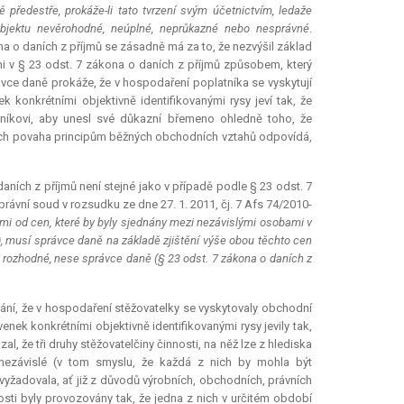
 předestře, prokáže-li tato tvrzení svým účetnictvím, ledaže
ubjektu nevěrohodné, neúplné, neprůkazné nebo nesprávné
.
na o daních z příjmů se zásadně má za to, že nezvýšil základ
 v § 23 odst. 7 zákona o daních z příjmů způsobem, který
e daně prokáže, že v hospodaření poplatníka se vyskytují
konkrétními objektivně identifikovanými rysy jeví tak, že
níkovi, aby unesl své důkazní břemeno ohledně toho, že
jich povaha principům běžných obchodních vztahů odpovídá,
ních z příjmů není stejné jako v případě podle § 23 odst. 7
správní soud v rozsudku ze dne 27. 1. 2011, čj. 7 Afs 74/2010-
mi od cen, které by byly sjednány mezi nezávislými osobami v
 musí správce daně na základě zjištění výše obou těchto cen
 rozhodné, nese správce daně (§ 23 odst. 7 zákona o daních z
í, že v hospodaření stěžovatelky se vyskytovaly obchodní
nek konkrétními objektivně identifikovanými rysy jevily tak,
že tři druhy stěžovatelčiny činnosti, na něž lze z hlediska
 nezávislé (v tom smyslu, že každá z nich by mohla být
žadovala, ať již z důvodů výrobních, obchodních, právních
nosti byly provozovány tak, že jedna z nich v určitém období