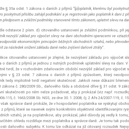
le § 35a odst. 1 zákona o daních z příjmů "[p]
oplatník, kterému byl poskytnut
pro poskytnutí příslibu zahájil podnikání a je registrován jako poplatník k dani z
m předpisem a zvláštní podmínky stanovené tímto zákonem, uplatnit slevu na da
le odstavce 2 písm. d) citovaného ustanovení je zvláštní podmínkou, při jej
tník nezvýší základ pro výpočet slevy na dani obchodními operacemi ve vztaz
neodpovídá ekonomickým principům běžných obchodních vztahů, nebo převodem 
ít za následek snížení základu daně nebo zvýšení daňové ztráty
".
dikce citovaného ustanovení je zřejmé, že nezvýšení základu pro výpočet 
 o daních z příjmů je jednou z nutných podmínek uplatnění slevy na dani. V
itně tvrdí, že v rozhodném zdaňovacím období nezvýšil základ pro výpočet
nými v § 23 odst. 7 zákona o daních z příjmů způsobem, který neodpov
ník tedy implicitně tvrdí negativní skutečnost. Jakkoli nese důkazní břemen
3 zákona č. 280/2009 Sb., daňového řádu a obdobně dříve § 31 odst. 9 zákon
vní skutečnosti po něm nelze požadovat, aby ji prokázal (viz např. rozsudk
06-115, č. 1663/2008 Sb. NSS, ze dne 30. 1. 2008, čj. 2 Afs 24/2007-119, č. 15
však správce daně prokáže, že v hospodaření poplatníka se vyskytují obch
 z příjmů, které se navenek svými konkrétními objektivně identifikovanými r
ních vztahů, je na poplatníkovi, aby prokázal, jaké důvody jej vedly k tom
 určitém ohledu rozděluje mezi poplatníka a správce daně. Je tomu tak podobn
osti daňového subjektu. K tomu lze odkázat na již citovaný rozsudek Nejv