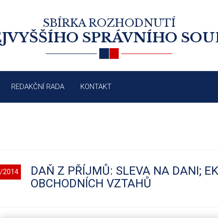
SBÍRKA ROZHODNUTÍ
JVYŠŠÍHO SPRÁVNÍHO SO
REDAKČNÍ RADA
KONTAKT
DAŇ Z PŘÍJMŮ: SLEVA NA DANI; 
/2014
OBCHODNÍCH VZTAHŮ