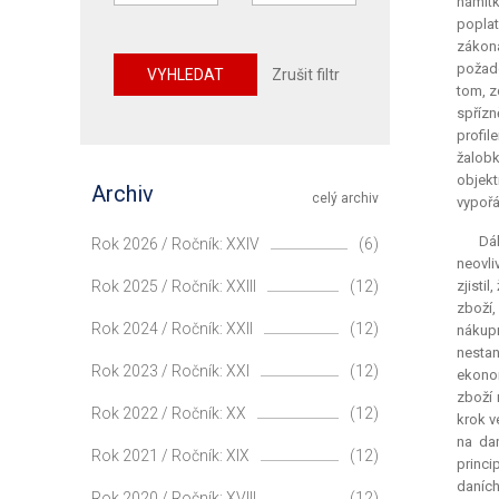
námitk
poplat
zákona
požado
VYHLEDAT
Zrušit filtr
tom, z
spřízn
profil
žalobk
objekt
Archiv
celý archiv
vypořá
Dá
Rok 2026 / Ročník: XXIV
(6)
neovli
Rok 2025 / Ročník: XXIII
(12)
zjisti
zboží,
Rok 2024 / Ročník: XXII
(12)
nákupn
nestan
Rok 2023 / Ročník: XXI
(12)
ekono
zboží 
Rok 2022 / Ročník: XX
(12)
krok v
na da
Rok 2021 / Ročník: XIX
(12)
princi
daníc
Rok 2020 / Ročník: XVIII
(12)