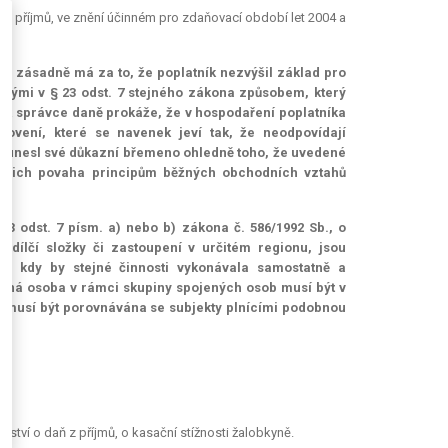
ch z příjmů, ve znění účinném pro zdaňovací období let 2004 a
, se zásadně má za to, že poplatník nezvýšil základ pro
nými v § 23 odst. 7 stejného zákona způsobem, který
 správce daně prokáže, že v hospodaření poplatníka
ovení, které se navenek jeví tak, že neodpovídají
y unesl své důkazní břemeno ohledně toho, že uvedené
jejich povaha principům běžných obchodních vztahů
23 odst. 7 písm. a) nebo b) zákona č. 586/1992 Sb., o
, dílčí složky či zastoupení v určitém regionu, jsou
ce, kdy by stejné činnosti vykonávala samostatně a
tná osoba v rámci skupiny spojených osob musí být v
a musí být porovnávána se subjekty plnícími podobnou
.
ství o daň z příjmů, o kasační stížnosti žalobkyně.