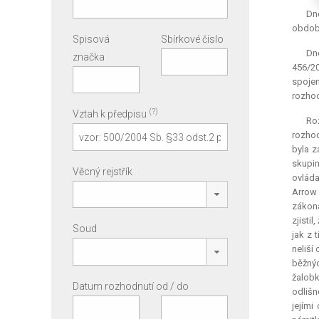
Dne
období
Spisová
Sbírkové číslo
Dne
značka
456/20
spojen
rozhod
(?)
Vztah k předpisu
Ro
rozhod
byla z
skupi
Věcný rejstřík
ovláda
Arrow 
zákona
zjisti
Soud
jak z 
neliší
běžnýc
žalobk
Datum rozhodnutí od / do
odlišn
jejími