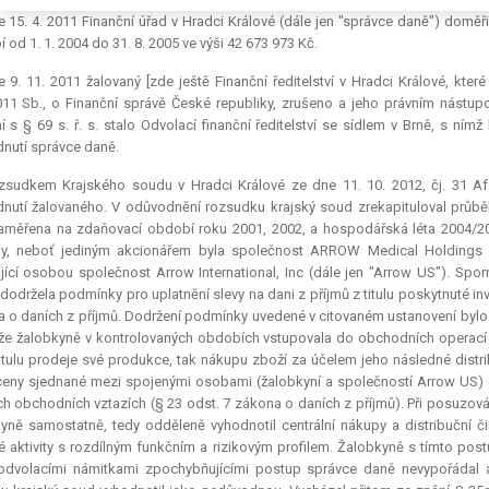
 15. 4. 2011 Finanční úřad v Hradci Králové (dále jen "správce daně") doměř
 od 1. 1. 2004 do 31. 8. 2005 ve výši 42 673 973 Kč.
 9. 11. 2011 žalovaný [zde ještě Finanční ředitelství v Hradci Králové, kter
11 Sb., o Finanční správě České republiky, zrušeno a jeho právním nástu
í s § 69 s. ř. s. stalo Odvolací finanční ředitelství se sídlem v Brně, s ním
nutí správce daně.
zsudkem Krajského soudu v Hradci Králové ze dne 11. 10. 2012, čj. 31 Af 
nutí žalovaného. V odůvodnění rozsudku krajský soud zrekapituloval průbě
aměřena na zdaňovací období roku 2001, 2002, a hospodářská léta 2004/20
ny, neboť jediným akcionářem byla společnost ARROW Medical Holdings B
jící osobou společnost Arrow International, Inc (dále jen "Arrow US"). Spo
dodržela podmínky pro uplatnění slevy na dani z příjmů z titulu poskytnuté inv
 o daních z příjmů. Dodržení podmínky uvedené v citovaném ustanovení bylo
l, že žalobkyně v kontrolovaných obdobích vstupovala do obchodních operací
titulu prodeje své produkce, tak nákupu zboží za účelem jeho následné dist
 ceny sjednané mezi spojenými osobami (žalobkyní a společností Arrow US) 
h obchodních vztazích (§ 23 odst. 7 zákona o daních z příjmů). Při posuzován
yně samostatně, tedy odděleně vyhodnotil centrální nákupy a distribuční
é aktivity s rozdílným funkčním a rizikovým profilem. Žalobkyně s tímto pos
 odvolacími námitkami zpochybňujícími postup správce daně nevypořádal a