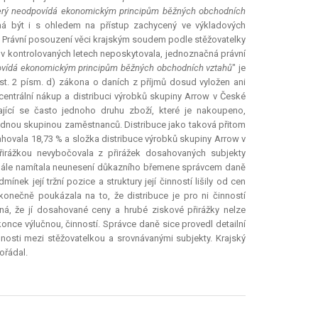
který neodpovídá ekonomickým principům běžných obchodních
má být i s ohledem na přístup zachycený ve výkladových
 Právní posouzení věci krajským soudem podle stěžovatelky
ni v kontrolovaných letech neposkytovala, jednoznačná právní
vídá ekonomickým principům běžných obchodních vztahů
" je
st. 2 písm. d) zákona o daních z příjmů dosud vyložen ani
 (centrální nákup a distribuci výrobků skupiny Arrow v České
ající se často jednoho druhu zboží, které je nakoupeno,
ednou skupinou zaměstnanců. Distribuce jako taková přitom
hovala 18,73 % a složka distribuce výrobků skupiny Arrow v
přirážkou nevybočovala z přirážek dosahovaných subjekty
a dále namítala neunesení důkazního břemene správcem daně
ek její tržní pozice a struktury její činností lišily od cen
nečně poukázala na to, že distribuce je pro ni činností
ná, že jí dosahované ceny a hrubé ziskové přirážky nelze
konce výlučnou, činností. Správce daně sice provedl detailní
šnosti mezi stěžovatelkou a srovnávanými subjekty. Krajský
ořádal.