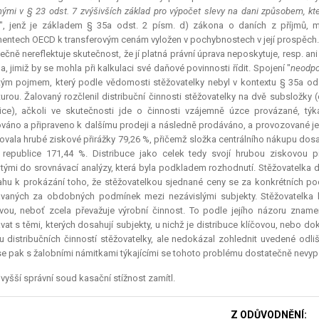
ými v § 23 odst. 7 zvýšivších základ pro výpočet slevy na dani způsobem, 
", jenž je základem § 35a odst. 2 písm. d) zákona o daních z příjmů, 
ntech OECD k transferovým cenám vyložen v pochybnostech v její prospěch.
ečně nereflektuje skutečnost, že jí platná právní úprava neposkytuje, resp. a
la, jimiž by se mohla při kalkulaci své daňové povinnosti řídit. Spojení "
neodpo
tým pojmem, který podle vědomosti stěžovatelky nebyl v kontextu § 35a od
turou. Žalovaný rozčlenil distribuční činnosti stěžovatelky na dvě subsložky
ice), ačkoli ve skutečnosti jde o činnosti vzájemně úzce provázané, týk
váno a připraveno k dalšímu prodeji a následně prodáváno, a provozované j
vala hrubé ziskové přirážky 79,26 %, přičemž složka centrálního nákupu dosa
republice 171,44 %. Distribuce jako celek tedy svojí hrubou ziskovou 
tými do srovnávací analýzy, která byla podkladem rozhodnutí. Stěžovatelk
ahu k prokázání toho, že stěžovatelkou sjednané ceny se za konkrétních podmín
vaných za obdobných podmínek mezi nezávislými subjekty. Stěžovatelka ko
vou, neboť zcela převažuje výrobní činnost. To podle jejího názoru zname
vat s těmi, kterých dosahují subjekty, u nichž je distribuce klíčovou, nebo do
u distribučních činností stěžovatelky, ale nedokázal zohlednit uvedené odli
e pak s žalobními námitkami týkajícími se tohoto problému dostatečně nevyp
vyšší správní soud kasační stížnost zamítl.
Z ODŮVODNĚNÍ: