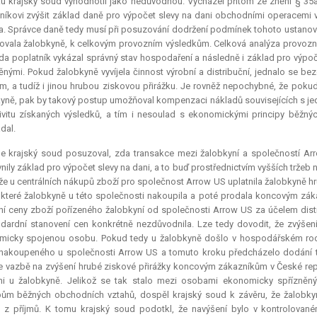
u krajský soud vyhodnotil jako nedůvodnou. Vycházel přitom ze znění § 35a 
níkovi zvýšit základ daně pro výpočet slevy na dani obchodními operacemi 
. Správce daně tedy musí při posuzování dodržení podmínek tohoto ustanovení
vala žalobkyně, k celkovým provozním výsledkům. Celková analýza provozní
da poplatník vykázal správný stav hospodaření a následně i základ pro výp
ěnými. Pokud žalobkyně vyvíjela činnost výrobní a distribuční, jednalo se be
em, a tudíž i jinou hrubou ziskovou přirážku. Je rovněž nepochybné, že pok
yně, pak by takový postup umožňoval kompenzaci nákladů souvisejících s jed
ivitu získaných výsledků, a tím i nesoulad s ekonomickými principy běžn
dal.
le krajský soud posuzoval, zda transakce mezi žalobkyní a společností 
vnily základ pro výpočet slevy na dani, a to buď prostřednictvím vyšších tržeb
l, že u centrálních nákupů zboží pro společnost Arrow US uplatnila žalobkyně h
 které žalobkyně u této společnosti nakoupila a poté prodala koncovým záka
í ceny zboží pořízeného žalobkyní od společnosti Arrow US za účelem distr
dardní stanovení cen konkrétně nezdůvodnila. Lze tedy dovodit, že zvýšen
micky spojenou osobu. Pokud tedy u žalobkyně došlo v hospodářském roce
nakoupeného u společnosti Arrow US a tomuto kroku předcházelo dodání to
e vazbě na zvýšení hrubé ziskové přirážky koncovým zákazníkům v České rep
ni u žalobkyně. Jelikož se tak stalo mezi osobami ekonomicky spřízně
pům běžných obchodních vztahů, dospěl krajský soud k závěru, že žalobk
h z příjmů. K tomu krajský soud podotkl, že navýšení bylo v kontrolov