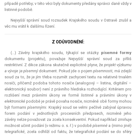
případě potřeby; v této věci byly dokumenty předány správci daně vždy v
listinné podobě.
Nejvyšší správní soud rozsudek Krajského soudu v Ostravě zrušil a
věc mu vrátil k dalšímu řízení.
Z ODŮVODNĚNÍ:
(...) Závěry krajského soudu, týkající se otázky
písemné formy
dokumentu (projektu), považuje Nejvyšší správní soud za příliš
restriktivní
. Z dikce zákona skutečně explicitně plyne, že
projekt výzkumu
a vývoje
je
písemný
dokument. Pokud jde o pojem
písemnosti
, má zdejší
soud za to, že je jím třeba rozumět zachycení textu na relativně trvalém
nosiči, přičemž podoba tohoto nosiče (analogový – listina, digitální –
elektronický soubor) není z právního hlediska rozhodující. Kritériem pro
rozlišení mezi právními úkony ve formě
listinné
a právními úkony v
elektronické
podobě je právě povaha nosiče, nicméně obě formy mohou
být formami
písemnými
. Krajský soud se velmi pečlivě zabýval úpravou
forem podání v jednotlivých procesních předpisech, nicméně jeho
závěry nelze považovat za zcela konsekventní. Pokud například zmiňuje
možnost učinit podání (v režimu o. s. ř.) v podobě
písemné
a (mimo jiné)
telegrafické
, zcela odhlíží od faktu, že telegrafické podání se do sféry