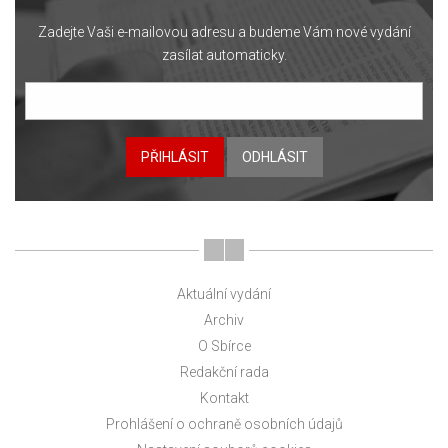
Zadejte Vaši e-mailovou adresu a budeme Vám nové vydání
zasílat automaticky.
PŘIHLÁSIT
ODHLÁSIT
Aktuální vydání
Archiv
O Sbírce
Redakční rada
Kontakt
Prohlášení o ochraně osobních údajů