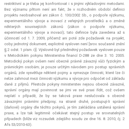
restriktivní
a je třeba jej konfrontovat i s jinými výkladovými metodami.
Bez významu přitom není ani fakt, že v rozhodném období definici
projektu neobsahoval ani zákon č. 130/2002 Sb., o podpoře výzkumu,
experimentálního vývoje a inovací z veřejných prostředků a o změně
některých souvisejících zákonů (zákon o podpoře výzkumu,
experimentálního vývoje a inovací); tato definice byla zavedena až s
účinností od 1. 7. 2009, přičemž ani poté zde požadavek na projekt,
coby jednotný dokument, explicitně vysloven není [srov. současné znění
§ 2 odst. 1 písm. i)]. Výslovně byl předmětný požadavek vysloven pouze
v Metodickém pokynu Ministerstva financí D-288 ze dne 3. 10. 2005.
Metodický pokyn ovšem není obecně právně závazný vůči fyzickým a
právnickým osobám; je pouze určitým návodem pro postup správních
orgánů; zde vysvětluje některé pojmy a vymezuje činnosti, které lze či
nelze zahrnout mezi činnosti výzkumu a vývoje pro odpočet od základu
daně z příjmů. Přestože pokyny ministerstev nejsou obecně závazné,
správní orgány mají povinnost se jimi ve své praxi řídit, což ovšem
neplatí v případě, že by se taková praxe neslučovala s obecně
závaznými právními předpisy; na straně druhé, postupují-li správní
(daňové) orgány dle těchto pokynů, je tím zakládána ustálená správní
praxe, a lze tak legitimně očekávat stejný postup ve srovnatelných
případech (blíže viz rozsudek zdejšího soudu ze dne 16. 8. 2010, čj. 2
Afs 53/2010-63).