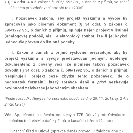
k § 34 odst. 4 a 5 zákona č. 586/1992 Sb., o daních z příjmů, ve znění
*)
účinném pro zdaňovací období roku 2006
I. Požadavek zákona, aby projekt výzkumu a vývoje byl
zpracován jako písemný dokument (§ 34 odst. 5 zákona č.
586/1992 Sb., o daních z příjmů), splňuje nejen projekt v listinné
(analogové) podobě, ale i elektronický soubor, lze-li jej kdykoli
jednoduše převést do listinné podoby.
II. Zákon o daních z příjmů výslovně nevyžaduje, aby byl
projekt výzkumu a vývoje představován jediným, uceleným
dokumentem; z povahy věci lze nicméně takový požadavek
dovodit (§ 34 odst. 5 zákona č. 586/1992 Sb., o daních z příjmů).
Nesplňuje-li projekt beze zbytku tento požadavek, jde o
nedostatek formální, který správce daně
a priori
nezbavuje
povinnosti zabývat se jeho věcným obsahem.
(Podle rozsudku Nejvyššího správního soudu ze dne 29. 11. 2013, čj. 2 Afs
24/2012-34)
Věc:
Společnost s ručením omezeným TZB Orlová proti Odvolacímu
finančnímu ředitelství o daň z příjmů, o kasační stížnosti žalobce.
Finanční úřad v Orlové (správce daně) provedl u žalobce dne 27. 3.