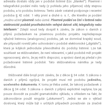
adresáta dostalo vždy jen v podobě
listinné
(tzv. „
blanket
“). Písemné i
telegrafické podání mělo tedy (z pohledu jeho příjemce) vždy stejnou
podobu, a to podobu
listinnou
. Tento závěr ostatně podporuje i
recentní
podoba § 42 odst. 1 věty první a druhé o. s. ř., dle kterého je podání
„
možno učinit
písemně
nebo ústně.
Písemné podání se činí v listinné nebo
elektronické podobě prostřednictvím veřejné datové sítě, telegraficky nebo
telefaxem
.
“ Zdejší soud tedy dospěl k závěru, že zákon o daních z
příjmů požadavkem na písemnou podobu projektu nepředepisuje
výlučně listinnou (analogovou) podobu, jak se domníval krajský soud,
ale připouští rovněž jeho uchovávání v podobě elektronické („
digitální
“),
která je kdykoli jednoduše převoditelná do podoby listinné. Lze tak
souhlasit se stěžovatelem, že není
relevantní
, v jaké podobě měl projekt
vypracovaný, ale to, že jej měl k dispozici, a správci daně jej předal v jím
požadované listinné podobě. Tato stěžovatelova námitka je tedy
důvodná.
Stěžovatel dále brojil proti závěru, že z dikce § 34 odst. 5 zákona o
daních z příjmů vyplývá, že projekt musí mít podobu
jediného,
uceleného dokumentu
. K tomu je třeba uvést, že takový požadavek z
dikce § 34 odst. 5 zákona o daních z příjmů explicitně neplyne; lze jej
pouze dovodit za použití gramatického výkladu, s ohledem na fakt, že
zákonodárce použil singulár („
dokument
“). Jedná se ale o výklad
doslovný, který může být v určitých případech považován za značně