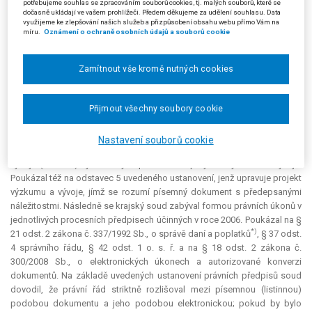
potřebujeme souhlas se zpracováním souborů cookies, tj. malých souborů, které se
nastoupil nově zřízený orgán, Odvolací finanční ředitelství, se kterým
dočasně ukládají ve vašem prohlížeči. Předem děkujeme za udělení souhlasu. Data
bylo dále v řízení jednáno.
využijeme ke zlepšování našich služeb a přizpůsobení obsahu webu přímo Vám na
míru.
Oznámení o ochraně osobních údajů a souborů cookie
Proti rozhodnutí žalovaného podal žalobce u Krajského soudu v
Ostravě žalobu. Dle jeho názoru projekt výzkumu a vývoje obsahoval
Zamítnout vše kromě nutných cookies
veškeré náležitosti podle § 34 odst. 5 zákona o daních z příjmů. Za
rozpor se zněním zákona ohledně povinné písemné formy dokumentu
žalobce nepovažoval, měl-li projekt uložen v elektronické podobě.
Přijmout všechny soubory cookie
Krajský soud rozsudkem ze dne 27. 2. 2012, čj. 22 Af 14/2010-36,
žalobu zamítl. Nejprve nastínil právní úpravu § 34 odst. 4 zákona o
Nastavení souborů cookie
daních z příjmů, tedy podmínek pro využití možnosti odečtení 100 %
výdajů (nákladů) vynaložených při realizaci projektů výzkumu a vývoje.
Poukázal též na odstavec 5 uvedeného ustanovení, jenž upravuje projekt
výzkumu a vývoje, jímž se rozumí písemný dokument s předepsanými
náležitostmi. Následně se krajský soud zabýval formou právních úkonů v
jednotlivých procesních předpisech účinných v roce 2006. Poukázal na §
*)
21 odst. 2 zákona č. 337/1992 Sb., o správě daní a poplatků
, § 37 odst.
4 správního řádu, § 42 odst. 1 o. s. ř. a na § 18 odst. 2 zákona č.
300/2008 Sb., o elektronických úkonech a autorizované konverzi
dokumentů. Na základě uvedených ustanovení právních předpisů soud
dovodil, že právní řád striktně rozlišoval mezi písemnou (listinnou)
podobou dokumentu a jeho podobou elektronickou; pokud by bylo