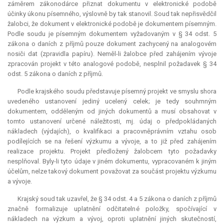
záměrem zákonodárce přiznat dokumentu v elektronické podobě
účinky úkonu písemného, výslovně by tak stanovil. Soud tak nepřisvědčil
žalobci, že dokument v elektronické podobě je dokumentem písemným.
Podle soudu je písemným dokumentem vyžadovaným v § 34 odst. 5
zákona o daních z příjmů pouze dokument zachycený na analogovém
nosiči dat (zpravidla papíru). Neměl-li žalobce před zahájením vývoje
zpracován projekt v této analogové podobě, nesplnil požadavek § 34
odst. 5 zákona o daních z příjmů.
Podle krajského soudu představuje písemný projekt ve smyslu shora
uvedeného ustanovení jediný ucelený celek; je tedy souhrnným
dokumentem, odděleným od jiných dokumentů a musí obsahovat v
tomto ustanovení určené náležitosti, mj. údaj o předpokládaných
nákladech (výdajích), o kvalifikaci a pracovněprávním vztahu osob
podílejících se na řešení výzkumu a vývoje, a to již před zahájením
realizace projektu. Projekt předložený žalobcem tyto požadavky
nesplňoval. Byly-li tyto údaje v jiném dokumentu, vypracovaném k jiným
účelům, nelze takový dokument považovat za součást projektu výzkumu
a vývoje.
Krajský soud tak uzavřel, že § 34 odst. 4 a 5 zákona o daních z příjmů
značně formalizuje uplatnění odčitatelné položky, spočívající v
nákladech na výzkum a vývoj, oproti uplatnění jiných skutečností,