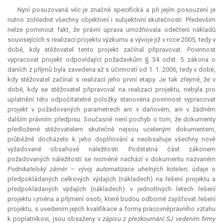
Nyní posuzovaná věc je značně specifická a při jejím posouzení je
nutno zohlednit všechny objektivní i subjektivní skutečnosti. Především
nelze pominout fakt, že právní úprava umožňovala odečtení nákladů
souvisejících s realizací projektu výzkumu a vývoje již v roce 2005, tedy v
době, kdy stěžovatel tento projekt začínal připravovat. Povinnost
vypracovat projekt odpovídající požadavkům § 34 odst. 5 zákona o
daních z příjmů byla zavedena až s účinností od 1. 1. 2006, tedy v době,
kdy stěžovatel začínal s realizací jeho první etapy. Je tak zřejmé, že v
době, kdy se stěžovatel připravoval na realizaci projektu, nebyla pro
uplatnění této odpočitatelné položky stanovena povinnost vypracovat
projekt v požadovaných parametrech ani v daňovém, ani v žádném
dalším právním předpisu. Současně není pochyb o tom, že dokumenty
předložené stěžovatelem skutečně nejsou uceleným dokumentem,
průběžně docházelo k jeho doplňování a neobsahuje všechny nově
vyžadované obsahové náležitosti. Podstatná část zákonem
požadovaných náležitostí se nicméně nachází v dokumentu nazvaném
Podnikatelský záměr – vývoj automatizace uhelných kotelen
; údaje o
předpokládaných celkových výdajích (nákladech) na řešení projektu a
předpokládaných výdajích (nákladech) v jednotlivých letech řešení
projektu i jména a příjmení osob, které budou odborně zajišťovat řešení
projektu, s uvedením jejich kvalifikace a formy pracovněprávního vztahu
k poplatníkovi, jsou obsaženy v
zápisu z přezkoumání SJ vedením firmy