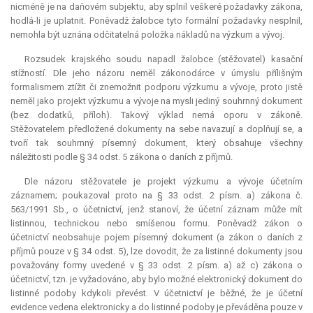
nicméně je na daňovém subjektu, aby splnil veškeré požadavky zákona,
hodlá-li je uplatnit. Poněvadž žalobce tyto formální požadavky nesplnil,
nemohla být uznána odčitatelná položka nákladů na výzkum a vývoj.
Rozsudek krajského soudu napadl žalobce (stěžovatel) kasační
stížností. Dle jeho názoru neměl zákonodárce v úmyslu přílišným
formalismem ztížit či znemožnit podporu výzkumu a vývoje, proto jistě
neměl jako projekt výzkumu a vývoje na mysli jediný souhrnný dokument
(bez dodatků, příloh). Takový výklad nemá oporu v zákoně.
Stěžovatelem předložené dokumenty na sebe navazují a doplňují se, a
tvoří tak souhrnný písemný dokument, který obsahuje všechny
náležitosti podle § 34 odst. 5 zákona o daních z příjmů.
Dle názoru stěžovatele je projekt výzkumu a vývoje účetním
záznamem; poukazoval proto na § 33 odst. 2 písm. a) zákona č.
563/1991 Sb., o účetnictví, jenž stanoví, že účetní záznam může mít
listinnou, technickou nebo smíšenou formu. Poněvadž zákon o
účetnictví neobsahuje pojem písemný dokument (a zákon o daních z
příjmů pouze v § 34 odst. 5), lze dovodit, že za listinné dokumenty jsou
považovány formy uvedené v § 33 odst. 2 písm. a) až c) zákona o
účetnictví, tzn. je vyžadováno, aby bylo možné elektronický dokument do
listinné podoby kdykoli převést. V účetnictví je běžné, že je účetní
evidence vedena elektronicky a do listinné podoby je převáděna pouze v