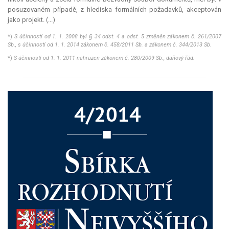
posuzovaném případě, z hlediska formálních požadavků, akceptován
jako projekt. (...)
*)
S účinností od 1. 1. 2008 byl § 34 odst. 4 a odst. 5 změněn zákonem č. 261/2007
Sb., s účinností od 1. 1. 2014 zákonem č. 458/2011 Sb. a zákonem č. 344/2013 Sb.
*)
S účinností od 1. 1. 2011 nahrazen zákonem č. 280/2009 Sb., daňový řád.