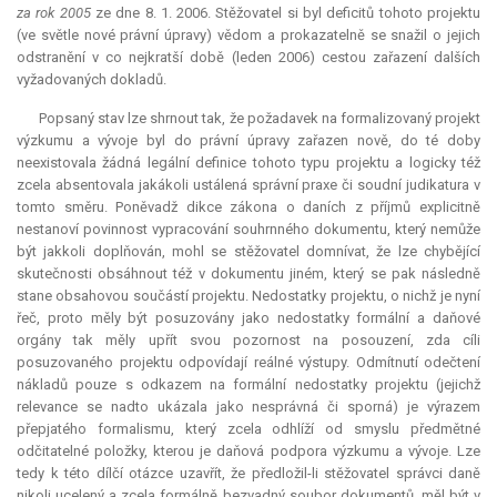
za rok 2005
ze dne 8. 1. 2006. Stěžovatel si byl deficitů tohoto projektu
(ve světle nové právní úpravy) vědom a prokazatelně se snažil o jejich
odstranění v co nejkratší době (leden 2006) cestou zařazení dalších
vyžadovaných dokladů.
Popsaný stav lze shrnout tak, že požadavek na formalizovaný projekt
výzkumu a vývoje byl do právní úpravy zařazen nově, do té doby
neexistovala žádná legální definice tohoto typu projektu a logicky též
zcela absentovala jakákoli ustálená správní praxe či soudní
judikatura
v
tomto směru. Poněvadž dikce zákona o daních z příjmů explicitně
nestanoví povinnost vypracování souhrnného dokumentu, který nemůže
být jakkoli doplňován, mohl se stěžovatel domnívat, že lze chybějící
skutečnosti obsáhnout též v dokumentu jiném, který se pak následně
stane obsahovou součástí projektu. Nedostatky projektu, o nichž je nyní
řeč, proto měly být posuzovány jako nedostatky formální a daňové
orgány tak měly upřít svou pozornost na posouzení, zda cíli
posuzovaného projektu odpovídají reálné výstupy. Odmítnutí odečtení
nákladů pouze s odkazem na formální nedostatky projektu (jejichž
relevance se nadto ukázala jako nesprávná či sporná) je výrazem
přepjatého formalismu, který zcela odhlíží od smyslu předmětné
odčitatelné položky, kterou je daňová podpora výzkumu a vývoje. Lze
tedy k této dílčí otázce uzavřít, že předložil-li stěžovatel správci daně
nikoli ucelený a zcela formálně bezvadný soubor dokumentů, měl být v