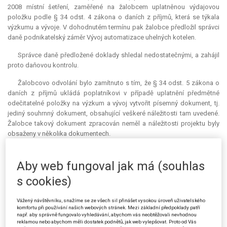
2008 místní šetření, zaměřené na žalobcem uplatněnou výdajovou
položku podle § 34 odst. 4 zákona o daních z příjmů, která se týkala
výzkumu a vývoje. V dohodnutém termínu pak žalobce předložil správci
daně podnikatelský záměr Vývoj automatizace uhelných kotelen.
Správce daně předložené doklady shledal nedostatečnými, a zahájil
proto daňovou kontrolu.
Žalobcovo odvolání bylo zamítnuto s tím, že § 34 odst. 5 zákona o
daních z příjmů ukládá poplatníkovi v případě uplatnění předmětné
odečitatelné položky na výzkum a vývoj vytvořit písemný dokument, tj.
jediný souhrnný dokument, obsahující veškeré náležitosti tam uvedené.
Žalobce takový dokument zpracován neměl a náležitosti projektu byly
obsaženy v několika dokumentech.
Následně správce daně rozhodnutím ze dne 1. 6. 2009 žalobci
dodatečně vyměřil daň z příjmů právnických osob za zdaňovací období
Aby web fungoval jak má (souhlas
roku 2006 ve výši 639 600 Kč.
s cookies)
Žalobce podal odvolání, které žalovaný rozhodnutím ze dne 18. 12.
2009 zamítl. V důsledku změny právní úpravy zákonem č. 459/2011 Sb.,
Vážený návštěvníku, snažíme se ze všech sil přinášet vysokou úroveň uživatelského
komfortu při používání našich webových stránek. Mezi základní předpoklady patří
o Finanční správě České republiky, došlo ke dni 31. 12. 2012 k zániku
např. aby správně fungovalo vyhledávání, abychom vás neobtěžovali nevhodnou
původního žalovaného, Finančního ředitelství v Ostravě, a na jeho místo
reklamou nebo abychom měli dostatek podnětů, jak web vylepšovat. Proto od Vás