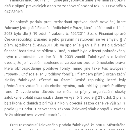
Finanční úřad pro Prahu 1 (dále jen „správce daně“) vyměřil žalobkyni
daň z příjmů právnických osob za zdaňovací období roku 2008 ve výši 5
947 830 Kč.
Žalobkyně podala proti rozhodnutí správce daně odvolání, které
žalovaný [zde ještě Finanční ředitelství v Praze, které s účinností od 1. 1.
2013 bylo dle § 19 odst. 1 zákona č. 456/2011 Sb., o Finanční správě
České republiky, zrušeno a jeho právním nástupcem se ve smyslu § 7
písm. a) zákona č. 456/2011 Sb. ve spojení s § 69 s. ř. s. stalo Odvolací
finanční ředitelství se sídlem v Brně, s nímž bylo v řízení pokračováno]
svým rozhodnutím ze dne 31. 8. 2009 zamítl. Žalobkyně v odvolání
uvedla, že je investiční společností založenou podle německého práva,
která obhospodařuje podílové fondy, mimo jiné také
Pan European
Property Fund
(dále jen „Podílový fond“). Příjemcem příjmů organizační
složky žalobkyně zřízené na území České republiky, které byly
předmětem vydaného platebního výměru, pak měl být právě Podílový
fond. Z uvedeného důvodu se měla na příjmy organizační složky
žalobkyně uplatit nižší sazba daně ve výši 5 % podle § 21 odst. 2 písm.
b) zákona o daních z příjmů a nikoliv obecná sazba daně ve výši 21 %
podle § 21 odst. 1 citovaného zákona. Žalovaný však dospěl k závěru,
že žalobkyně svá tvrzení neprokázala.
Proti rozhodnutí žalovaného podala žalobkyně žalobu u Městského