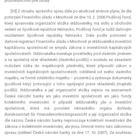
prostřednictvím jiné osoby
“.
[35] Z obsahu správního spisu dále po skutkové stránce plyne, že dle
potvrzení Finančního úřadu v Mnichově ze dne 10. 2. 2006 Podílový fond,
který spravovala organizační složka stěžovatelky, má sídlo a obchodní
vedení ve Spolkové republice Německo, Podílový fond je tudíž daňovým
rezidentem Spolkové republiky Německo. Dále podle potvrzení o
daňové registraci Finančního úřadu v Mnichově je stěžovatelka investiční
kapitálovou společností ve smyslu zákona o investičních kapitálových
společnostech. Stěžovatelka investuje prostředky pod vlastním jménem
a na společný účet vkladatelů (vlastníků podílů) v souladu se zásadami
rozložení rizika do majetkových předmětů, které připouští zákon o
investičních kapitálových společnostech, odděleně od svého vlastního
majetku, ve formě zvláštního majetku – pozemků a vystavuje dokumenty
(podílové listy) potvrzující z toho vyplývající práva vkladatelů (majitelů
podílů). Stěžovatelka a její organizační složky nejsou na seznamech
České národní banky ani jako investiční společnosti ani jako fondy
kolektivního investování. V případě stěžovatelky jde o investiční
společnost, která má povolení německého orgánu dohledu
Bundesanstalt für Finanzdienstleistungsausicht
a její organizační složka
dle názoru České národní banky neprovozuje kolektivní investování dle
zákona o kolektivním investování, ale jinou činnost mimo tuto zákonnou
úpravu (sdělení České národní banky ze dne 17. 10. 2007). Ze souhlasu