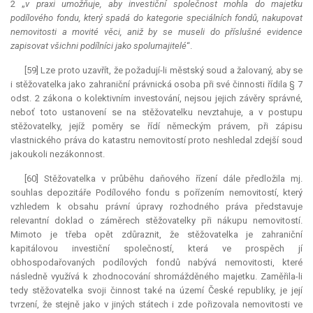
2 „
v praxi umožňuje, aby investiční společnost mohla do majetku
podílového fondu, který spadá do kategorie speciálních fondů, nakupovat
nemovitosti a movité věci, aniž by se museli do příslušné evidence
zapisovat všichni podílníci jako spolumajitelé
“.
[59] Lze proto uzavřít, že požadují-li městský soud a žalovaný, aby se
i stěžovatelka jako zahraniční právnická osoba při své činnosti řídila § 7
odst. 2 zákona o kolektivním investování, nejsou jejich závěry správné,
neboť toto ustanovení se na stěžovatelku nevztahuje, a v postupu
stěžovatelky, jejíž poměry se řídí německým právem, při zápisu
vlastnického práva do katastru nemovitostí proto neshledal zdejší soud
jakoukoli nezákonnost.
[60] Stěžovatelka v průběhu daňového řízení dále předložila mj.
souhlas depozitáře Podílového fondu s pořízením nemovitostí, který
vzhledem k obsahu právní úpravy rozhodného práva představuje
relevantní
doklad o záměrech stěžovatelky při nákupu nemovitostí.
Mimoto je třeba opět zdůraznit, že stěžovatelka je zahraniční
kapitálovou investiční společností, která ve prospěch jí
obhospodařovaných podílových fondů nabývá nemovitosti, které
následně využívá k zhodnocování shromážděného majetku. Zaměřila-li
tedy stěžovatelka svoji činnost také na území České republiky, je její
tvrzení, že stejně jako v jiných státech i zde pořizovala nemovitosti ve