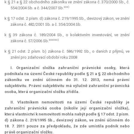
k § 21 a § 22 obchodního zákoníku ve znění zákona č. 370/2000 Sb., č.
xxx)
554/2004 Sb. a č. 344/2007 Sb.
k § 17 odst. 2 písm. d) zákona č. 219/1995 Sb., devizový zákon, ve znění
zákona č. 482/2001 Sb. a č. 354/2004 Sb.
k § 39 zákona č. 189/2004 Sb., o kolektivním investování, ve znění
xxxxxx)
zákona č. 57/2006 Sb.
k § 21 odst. 2 písm. b) zákona č. 586/1992 Sb., o daních z příjmů, ve
znění pro zdaňovací období roku 2008
I. Organizační složka zahraniční právnické osoby, která
podnikala na území České republiky podle § 21 a § 22 obchodního
zákoníku ve znění účinném do 31. 12. 2013, nemá právní
subjektivitu. Právní subjektivitu má výlučně zahraniční právnická
osoba, která organizační složku zřídila.
II. Vlastníkem nemovitosti na území České republiky je
zahraniční právnická osoba (nikoliv její organizační složka),
která vlastnictví k nemovitosti mohla nabýt podle § 17 odst. 2 písm.
d) zákona č. 219/1995 Sb., devizový zákon, ve znění účinném do
18. 7. 2011 pouze za předpokladu, že zde umístila podnik nebo
právě organizační složku.