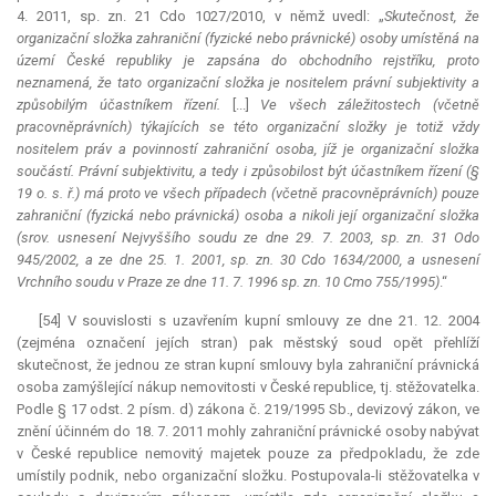
4. 2011, sp. zn. 21 Cdo 1027/2010, v němž uvedl: „
Skutečnost, že
organizační složka zahraniční (fyzické nebo právnické) osoby umístěná na
území České republiky je zapsána do obchodního rejstříku, proto
neznamená, že tato organizační složka je nositelem právní subjektivity a
způsobilým účastníkem řízení.
[...]
Ve všech záležitostech (včetně
pracovněprávních) týkajících se této organizační složky je totiž vždy
nositelem práv a povinností zahraniční osoba, jíž je organizační složka
součástí. Právní subjektivitu, a tedy i způsobilost být účastníkem řízení (§
19 o. s. ř.) má proto ve všech případech (včetně pracovněprávních) pouze
zahraniční (fyzická nebo právnická) osoba a nikoli její organizační složka
(srov. usnesení Nejvyššího soudu ze dne 29. 7. 2003, sp. zn. 31 Odo
945/2002, a ze dne 25. 1. 2001, sp. zn. 30 Cdo 1634/2000, a usnesení
Vrchního soudu v Praze ze dne 11. 7. 1996 sp. zn. 10 Cmo 755/1995)
.“
[54] V souvislosti s uzavřením kupní smlouvy ze dne 21. 12. 2004
(zejména označení jejích stran) pak městský soud opět přehlíží
skutečnost, že jednou ze stran kupní smlouvy byla zahraniční právnická
osoba zamýšlející nákup nemovitosti v České republice, tj. stěžovatelka.
Podle § 17 odst. 2 písm. d) zákona č. 219/1995 Sb., devizový zákon, ve
znění účinném do 18. 7. 2011 mohly zahraniční právnické osoby nabývat
v České republice nemovitý majetek pouze za předpokladu, že zde
umístily podnik, nebo organizační složku. Postupovala-li stěžovatelka v