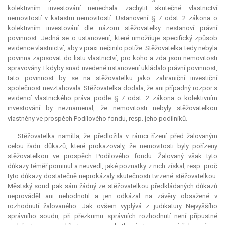
kolektivním investování nenechala zachytit skutečné vlastnictví
nemovitostí v katastru nemovitostí. Ustanovení § 7 odst. 2 zákona o
kolektivním investování dle názoru stěžovatelky nestanoví právní
povinnost. Jedná se o ustanovení, které umožňuje specifický způsob
evidence vlastnictví, aby v praxi nečinilo potíže. Stěžovatelka tedy nebyla
povinna zapisovat do listu vlastnictví, pro koho a zda jsou nemovitosti
spravovány. I kdyby snad uvedené ustanovení ukládalo právní povinnost,
tato povinnost by se na stěžovatelku jako zahraniční investiční
společnost nevztahovala. Stěžovatelka dodala, že ani případný rozpor s
evidencí vlastnického práva podle § 7 odst. 2 zákona o kolektivním
investování by neznamenal, že nemovitosti nebyly stěžovatelkou
vlastněny ve prospěch Podílového fondu, resp. jeho podílníků.
Stěžovatelka namítla, že předložila v rámci řízení před žalovaným
celou řadu důkazů, které prokazovaly, že nemovitosti byly pořízeny
stěžovatelkou ve prospěch Podílového fondu. Žalovaný však tyto
důkazy téměř pominul a neuvedl, jaké poznatky z nich získal, resp. proč
tyto důkazy dostatečně neprokázaly skutečnosti tvrzené stěžovatelkou.
Městský soud pak sám žádný ze stěžovatelkou předkládaných důkazů
neprováděl ani nehodnotil a jen odkázal na závěry obsažené v
rozhodnutí žalovaného. Jak ovšem vyplývá z judikatury Nejvyššího
správního soudu, při přezkumu správních rozhodnutí není přípustné