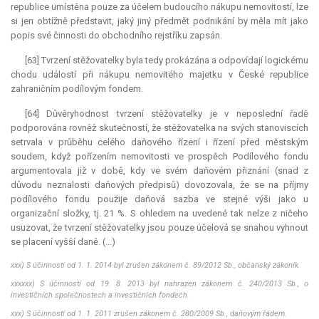
republice umístěna pouze za účelem budoucího nákupu nemovitostí, lze
si jen obtížně představit, jaký jiný předmět podnikání by měla mít jako
popis své činnosti do obchodního rejstříku zapsán.
[63] Tvrzení stěžovatelky byla tedy prokázána a odpovídají logickému
chodu událostí při nákupu nemovitého majetku v České republice
zahraničním podílovým fondem.
[64] Důvěryhodnost tvrzení stěžovatelky je v neposlední řadě
podporována rovněž skutečností, že stěžovatelka na svých stanoviscích
setrvala v průběhu celého daňového řízení i řízení před městským
soudem, když pořízením nemovitosti ve prospěch Podílového fondu
argumentovala již v době, kdy ve svém daňovém přiznání (snad z
důvodu neznalosti daňových předpisů) dovozovala, že se na příjmy
podílového fondu použije daňová sazba ve stejné výši jako u
organizační složky, tj. 21 %. S ohledem na uvedené tak nelze z ničeho
usuzovat, že tvrzení stěžovatelky jsou pouze účelová se snahou vyhnout
se placení vyšší daně. (...)
xxx) S účinností od 1. 1. 2014 byl zrušen zákonem č. 89/2012 Sb., občanský zákoník.
xxxxxx) S účinností od 19. 8. 2013 byl nahrazen zákonem č. 240/2013 Sb., o
investičních společnostech a investičních fondech.
xxx) S účinností od 1. 1. 2011 zrušen zákonem č. 280/2009 Sb., daňovým řádem.