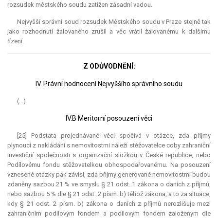
rozsudek městského soudu zatížen zásadní vadou.
Nejvyšší správní soud rozsudek Městského soudu v Praze stejně tak
jako rozhodnutí žalovaného zrušil a věc vrátil žalovanému k dalšímu
řízení.
Z ODŮVODNĚNÍ:
IV. Právní hodnocení Nejvyššího správního soudu
(...)
IV.B Meritorní posouzení věci
[25] Podstata projednávané věci spočívá v otázce, zda příjmy
plynoucí z nakládání s nemovitostmi náleží stěžovatelce coby zahraniční
investiční společnosti s organizační složkou v České republice, nebo
Podílovému fondu stěžovatelkou obhospodařovanému. Na posouzení
vznesené otázky pak závisí, zda příjmy generované nemovitostmi budou
zdaněny sazbou 21 % ve smyslu § 21 odst. 1 zákona o daních z příjmů,
nebo sazbou 5 % dle § 21 odst. 2 písm. b) téhož zákona, a to za situace,
kdy § 21 odst. 2 písm. b) zákona o daních z příjmů nerozlišuje mezi
zahraničním podílovým fondem a podílovým fondem založeným dle