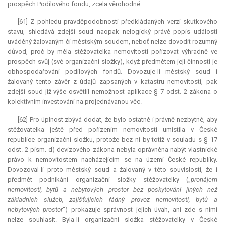
prospěch Podílového fondu, zcela věrohodné.
[61] Z pohledu pravděpodobností předkládaných verzí skutkového
stavu, shledává zdejší soud naopak nelogický právě popis událostí
uváděný žalovaným či městským soudem, neboť nelze dovodit rozumný
důvod, proč by měla stěžovatelka nemovitosti pořizovat výhradně ve
prospěch svůj (své organizační složky), když předmětem její činnosti je
obhospodařování podílových fondů. Dovozuje-li městský soud i
žalovaný tento závěr z údajů zapsaných v katastru nemovitostí, pak
zdejší soud již výše osvětlil nemožnost aplikace § 7 odst. 2 zákona o
kolektivním investování na projednávanou věc.
[62] Pro úplnost zbývá dodat, že bylo ostatně i právně nezbytné, aby
stěžovatelka ještě před pořízením nemovitostí umístila v České
republice organizační složku, protože bez ní by totiž v souladu s § 17
odst. 2 písm. d) devizového zákona nebyla oprávněna nabýt vlastnické
právo k nemovitostem nacházejícím se na území České republiky.
Dovozoval-li proto městský soud a žalovaný v této souvislosti, že i
předmět podnikání organizační složky stěžovatelky („
pronájem
nemovitostí, bytů a nebytových prostor bez poskytování jiných než
základních služeb, zajišťujících řádný provoz nemovitostí, bytů a
nebytových prostor
“) prokazuje správnost jejich úvah, ani zde s nimi
nelze souhlasit. Byla-li organizační složka stěžovatelky v České