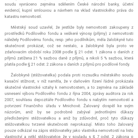
soudu vyvráceno zejména sdělením České národní banky, účetní
evidencí, kupní smlouvou a návrhem na vklad vlastnického práva do
katastru nemovitostí.
Městský soud uzavřel, že jestliže byly nemovitosti zakoupeny z
prostředků Podílového fondu a veškeré výnosy (příjmy) z nemovitosti
náležely Podílovému fondu, resp. jeho podílníkům, měla žalobkyně tuto
skutečnost prokázat, což se nestalo, a žalobkyně byla proto ve
zdaňovacím období roku 2008 podle § 21 odst. 1 zákona o daních z
příjmů zatížena 21 % sazbou daně z příjmů, a nikoli 5 % sazbou, která
platila podle § 21 odst. 2 zákona o daních z příjmů pro podílové fondy.
Žalobkyně (stěžovatelka) podala proti rozsudku městského soudu
kasační stížnost, v níž namítla, že v daňovém řízení řádně prokázala
skutečné vlastnické vztahy k nemovitostem, a to zejména na základě
usnesení výboru Podílového fondu z října 2004, zprávy auditora za rok
2007, souhlasu depozitáře Podílového fondu s nabytím nemovitostí a
potvrzení Finančního úřadu v Mnichově. Žalovaný dospěl ke svým
názorům, aniž by se podrobně zabýval jednotlivými důkazy
předloženými stěžovatelkou a aniž by zdůvodnil, proč tyto důkazy
stěžovatelkou tvrzené skutečnosti neprokazují. Místo toho žalovaný
pouze odkázal na zápis stěžovatelky jako vlastníka nemovitostí na listu
vlastnictví a vytkl stěžovatelce, že v souladu s § 7 odst. 2 zákona o