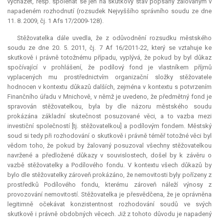
vycházet, resp. spoléhat se jen na skutkový stav popsaný žalovaným v
napadeném rozhodnutí (rozsudek Nejvyššího správního soudu ze dne
11. 8. 2009, čj. 1 Afs 17/2009-128).
Stěžovatelka dále uvedla, že z odůvodnění rozsudku městského
soudu ze dne 20. 5. 2011, čj. 7 Af 16/2011-22, který se vztahuje ke
skutkově i právně totožnému případu, vyplývá, že pokud by byl důkaz
spočívající v prohlášení, že podílový fond je vlastníkem příjmů
vyplacených mu prostřednictvím organizační složky stěžovatele
hodnocen v kontextu důkazů dalších, zejména v kontextu s potvrzením
Finančního úřadu v Mnichově, v němž je uvedeno, že předmětný fond je
spravován stěžovatelkou, byla by dle názoru městského soudu
prokázána základní skutečnost posuzované věci, a to vazba mezi
investiční společností [tj. stěžovatelkou] a podílovým fondem. Městský
soud si tedy při rozhodování o skutkově i právně téměř totožné věci byl
vědom toho, že pokud by žalovaný posuzoval všechny stěžovatelkou
navržené a předložené důkazy v souvislostech, došel by k závěru o
vazbě stěžovatelky a Podílového fondu. V kontextu všech důkazů by
bylo dle stěžovatelky zároveň prokázáno, že nemovitosti byly pořízeny z
prostředků Podílového fondu, kterému zároveň náleží výnosy z
provozování nemovitostí. Stěžovatelka je přesvědčena, že je oprávněna
legitimně očekávat konzistentnost rozhodování soudů ve svých
skutkově i právně obdobných věcech. Již z tohoto důvodu je napadený