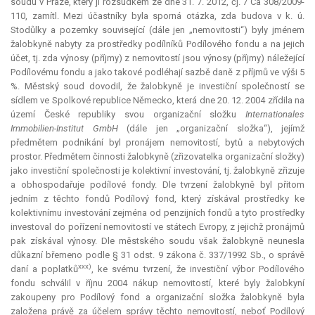
soudu v Praze, který ji rozsudkem ze dne 31. 7. 2012, čj. 7 Ca 308/2009-
110, zamítl. Mezi účastníky byla sporná otázka, zda budova v k. ú.
Stodůlky a pozemky související (dále jen „nemovitosti“) byly jménem
žalobkyně nabyty za prostředky podílníků Podílového fondu a na jejich
účet, tj. zda výnosy (příjmy) z nemovitostí jsou výnosy (příjmy) náležející
Podílovému fondu a jako takové podléhají sazbě daně z příjmů ve výši 5
%. Městský soud dovodil, že žalobkyně je investiční společností se
sídlem ve Spolkové republice Německo, která dne 20. 12. 2004 zřídila na
území České republiky svou organizační složku
Internationales
Immobilien-Institut GmbH
(dále jen „organizační složka“), jejímž
předmětem podnikání byl pronájem nemovitostí, bytů a nebytových
prostor. Předmětem činnosti žalobkyně (zřizovatelka organizační složky)
jako investiční společnosti je kolektivní investování, tj. žalobkyně zřizuje
a obhospodařuje podílové fondy. Dle tvrzení žalobkyně byl přitom
jedním z těchto fondů Podílový fond, který získával prostředky ke
kolektivnímu investování zejména od penzijních fondů a tyto prostředky
investoval do pořízení nemovitostí ve státech Evropy, z jejichž pronájmů
pak získával výnosy. Dle městského soudu však žalobkyně neunesla
důkazní břemeno podle § 31 odst. 9 zákona č. 337/1992 Sb., o správě
xxx)
daní a poplatků
, ke svému tvrzení, že investiční výbor Podílového
fondu schválil v říjnu 2004 nákup nemovitostí, které byly žalobkyní
zakoupeny pro Podílový fond a organizační složka žalobkyně byla
založena právě za účelem správy těchto nemovitostí, neboť Podílový