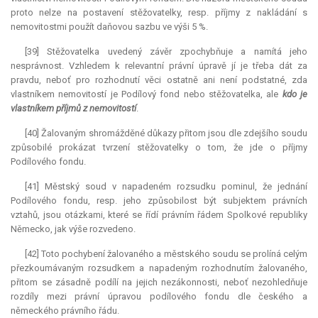
proto nelze na postavení stěžovatelky, resp. příjmy z nakládání s
nemovitostmi použít daňovou sazbu ve výši 5 %.
[39] Stěžovatelka uvedený závěr zpochybňuje a namítá jeho
nesprávnost. Vzhledem k
relevantní
právní úpravě jí je třeba dát za
pravdu, neboť pro rozhodnutí věci ostatně ani není podstatné, zda
vlastníkem nemovitostí je Podílový fond nebo stěžovatelka, ale
kdo je
vlastníkem příjmů z nemovitostí
.
[40] Žalovaným shromážděné důkazy přitom jsou dle zdejšího soudu
způsobilé prokázat tvrzení stěžovatelky o tom, že jde o příjmy
Podílového fondu.
[41] Městský soud v napadeném rozsudku pominul, že jednání
Podílového fondu, resp. jeho způsobilost být subjektem právních
vztahů, jsou otázkami, které se řídí právním řádem Spolkové republiky
Německo, jak výše rozvedeno.
[42] Toto pochybení žalovaného a městského soudu se prolíná celým
přezkoumávaným rozsudkem a napadeným rozhodnutím žalovaného,
přitom se zásadně podílí na jejich nezákonnosti, neboť nezohledňuje
rozdíly mezi právní úpravou podílového fondu dle českého a
německého právního řádu.