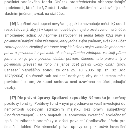
podílníci podílového fondu. Činí tak prostřednictvím obhospodařující
společnosti, která dle § 7 odst. 1 zákona o kolektivním investování jedná
vlastním jménem, avšak na cizí účet.
[46] Nepřímé zastoupení nevyžaduje, jak to naznačuje městský soud,
resp. žalovaný, aby již v kupní smlouvě bylo najisto postaveno, na čí účet
zmocněnec jedná: „
O nepřímé zastoupení se jedná tehdy, když práv a
povinností nabývá sám zástupce, který jedná svým jménem, avšak na účet
zastoupeného. Nepřímý zástupce tedy činí úkony svým vlastním jménem a
práva a povinnosti z právních úkonů nepřímého zástupce vznikají přímo
jemu a on je poté povinen dalším právním úkonem tato práva a tyto
povinnosti převést na toho, na jehož účet právní úkony činil.
“ (srov.
usnesení Nejvyššího soudu ze dne 25. 10. 2006, sp. zn. 32 Odo
1378/2004). Současně pak ani není nezbytné, aby druhá strana měla
povědomí o tom, že kupní smlouva není uzavírána na účet jednající
osoby.
[47] Dle
právní úpravy Spolkové republiky Německo
je otevřený
podílový fond (tj. Podílový fond v nyní projednávané věci) investující do
nemovitostí účelovým sdružením majetku bez právní subjektivity
(
Sondervermögen
). Jeho majetek je spravován investiční společností
splňující zákonné podmínky a držící povolení Spolkového úřadu pro
finanční dohled. Dle německé právní úpravy se pak právě investiční