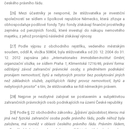
českého právního řádu.
[26] Mezi účastníky je nesporné, že stěžovatelka je investiční
společností se sídlem v Spolkové republice Německo, která zřizuje a
obhospodařuje podílové fondy. Tyto fondy získávají finanční prostředky
zejména od penzijních fondů, které investují do nákupu nemovitého
majetku, z jehož pronájmů následně získávají výnosy.
[27] Podle výpisu z obchodního rejstříku, vedeného městským
soudem, oddíl A, vložka 50804, byla stěžovatelka od 20. 12. 2004 do 31.
12. 2012 zapsána jako „
Internationales Immobilien-Institut GmbH,
organizační složka, se sídlem Praha 1, Klimentská 1216/46, právní forma:
odštěpný závod zahraniční právnické osoby, s předmětem podnikání:
pronájem nemovitostí, bytů a nebytových prostor bez poskytování jiných
než základních služeb, zajišťujících řádný provoz nemovitostí, bytů a
nebytových prostor
“ s tím, že stěžovatelka se řídí německým právem.
[28] Nejprve je nezbytné zabývat se postavením a subjektivitou
zahraničních právnických osob podnikajících na území České republiky.
[29] Podle § 22 obchodního zákoníku „[p]
rávní způsobilost, kterou má
jiná než fyzická zahraniční osoba podle právního řádu, podle něhož byla
založena, má rovněž v oblasti českého právního řádu. Právním řádem,