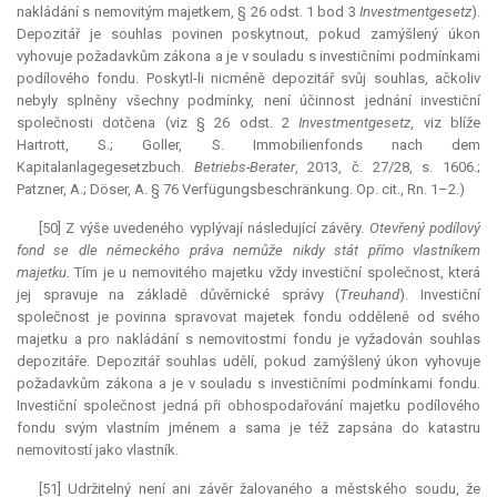
nakládání s nemovitým majetkem, § 26 odst. 1 bod 3
Investmentgesetz
).
Depozitář je souhlas povinen poskytnout, pokud zamýšlený úkon
vyhovuje požadavkům zákona a je v souladu s investičními podmínkami
podílového fondu. Poskytl-li nicméně depozitář svůj souhlas, ačkoliv
nebyly splněny všechny podmínky, není účinnost jednání investiční
společnosti dotčena (viz § 26 odst. 2
Investmentgesetz
, viz blíže
Hartrott, S.; Goller, S. Immobilienfonds nach dem
Kapitalanlagegesetzbuch.
Betriebs-Berater
, 2013, č. 27/28, s. 1606.;
Patzner, A.; Döser, A. § 76 Verfügungsbeschränkung. Op. cit., Rn. 1–2.)
[50] Z výše uvedeného vyplývají následující závěry.
Otevřený podílový
fond se dle německého práva nemůže nikdy stát přímo vlastníkem
majetku
. Tím je u nemovitého majetku vždy investiční společnost, která
jej spravuje na základě důvěrnické správy (
Treuhand
). Investiční
společnost je povinna spravovat majetek fondu odděleně od svého
majetku a pro nakládání s nemovitostmi fondu je vyžadován souhlas
depozitáře. Depozitář souhlas udělí, pokud zamýšlený úkon vyhovuje
požadavkům zákona a je v souladu s investičními podmínkami fondu.
Investiční společnost jedná při obhospodařování majetku podílového
fondu svým vlastním jménem a sama je též zapsána do katastru
nemovitostí jako vlastník.
[51] Udržitelný není ani závěr žalovaného a městského soudu, že