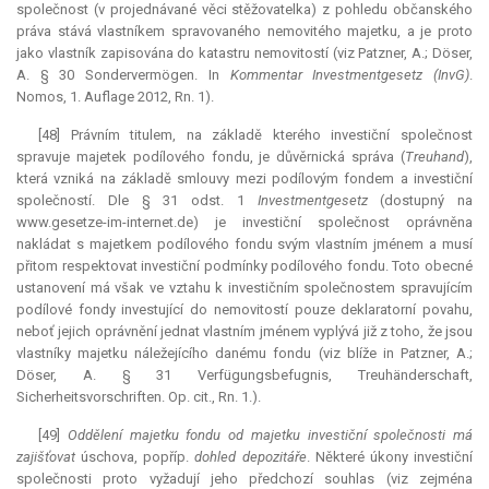
společnost (v projednávané věci stěžovatelka) z pohledu občanského
práva stává vlastníkem spravovaného nemovitého majetku, a je proto
jako vlastník zapisována do katastru nemovitostí (viz Patzner, A.; Döser,
A. § 30 Sondervermögen. In
Kommentar Investmentgesetz (InvG)
.
Nomos, 1. Auflage 2012, Rn. 1).
[48] Právním titulem, na základě kterého investiční společnost
spravuje majetek podílového fondu, je důvěrnická správa (
Treuhand
),
která vzniká na základě smlouvy mezi podílovým fondem a investiční
společností. Dle § 31 odst. 1
Investmentgesetz
(dostupný na
www.gesetze-im-internet.de) je investiční společnost oprávněna
nakládat s majetkem podílového fondu svým vlastním jménem a musí
přitom respektovat investiční podmínky podílového fondu. Toto obecné
ustanovení má však ve vztahu k investičním společnostem spravujícím
podílové fondy investující do nemovitostí pouze
deklaratorní
povahu,
neboť jejich oprávnění jednat vlastním jménem vyplývá již z toho, že jsou
vlastníky majetku náležejícího danému fondu (viz blíže in Patzner, A.;
Döser, A. § 31 Verfügungsbefugnis, Treuhänderschaft,
Sicherheitsvorschriften. Op. cit., Rn. 1.).
[49]
Oddělení majetku fondu od majetku investiční společnosti má
zajišťovat
úschova, popříp.
dohled depozitáře
. Některé úkony investiční
společnosti proto vyžadují jeho předchozí souhlas (viz zejména