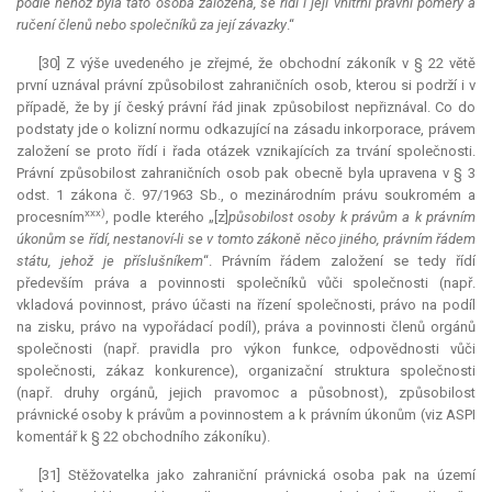
podle něhož byla tato osoba založena, se řídí i její vnitřní právní poměry a
ručení členů nebo společníků za její závazky
.“
[30] Z výše uvedeného je zřejmé, že obchodní zákoník v § 22 větě
první uznával právní způsobilost zahraničních osob, kterou si podrží i v
případě, že by jí český právní řád jinak způsobilost nepřiznával. Co do
podstaty jde o kolizní normu odkazující na zásadu inkorporace, právem
založení se proto řídí i řada otázek vznikajících za trvání společnosti.
Právní způsobilost zahraničních osob pak obecně byla upravena v § 3
odst. 1 zákona č. 97/1963 Sb., o mezinárodním právu soukromém a
xxx)
procesním
, podle kterého „[z]
působilost osoby k právům a k právním
úkonům se řídí, nestanoví-li se v tomto zákoně něco jiného, právním řádem
státu, jehož je příslušníkem
“. Právním řádem založení se tedy řídí
především práva a povinnosti společníků vůči společnosti (např.
vkladová povinnost, právo účasti na řízení společnosti, právo na podíl
na zisku, právo na vypořádací podíl), práva a povinnosti členů orgánů
společnosti (např. pravidla pro výkon funkce, odpovědnosti vůči
společnosti, zákaz konkurence), organizační struktura společnosti
(např. druhy orgánů, jejich pravomoc a působnost), způsobilost
právnické osoby k právům a povinnostem a k právním úkonům (viz ASPI
komentář k § 22 obchodního zákoníku).
[31] Stěžovatelka jako zahraniční právnická osoba pak na území