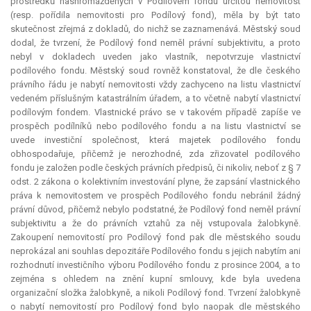
prostředků nashromážděných v Podílovém fondu určitou nemovitost
(resp. pořídila nemovitosti pro Podílový fond), měla by být tato
skutečnost zřejmá z dokladů, do nichž se zaznamenává. Městský soud
dodal, že tvrzení, že Podílový fond neměl právní subjektivitu, a proto
nebyl v dokladech uveden jako vlastník, nepotvrzuje vlastnictví
podílového fondu. Městský soud rovněž konstatoval, že dle českého
právního řádu je nabytí nemovitosti vždy zachyceno na listu vlastnictví
vedeném příslušným katastrálním úřadem, a to včetně nabytí vlastnictví
podílovým fondem. Vlastnické právo se v takovém případě zapíše ve
prospěch podílníků nebo podílového fondu a na listu vlastnictví se
uvede investiční společnost, která majetek podílového fondu
obhospodařuje, přičemž je nerozhodné, zda zřizovatel podílového
fondu je založen podle českých právních předpisů, či nikoliv, neboť z § 7
odst. 2 zákona o kolektivním investování plyne, že zapsání vlastnického
práva k nemovitostem ve prospěch Podílového fondu nebránil žádný
právní důvod, přičemž nebylo podstatné, že Podílový fond neměl právní
subjektivitu a že do právních vztahů za něj vstupovala žalobkyně.
Zakoupení nemovitostí pro Podílový fond pak dle městského soudu
neprokázal ani souhlas depozitáře Podílového fondu s jejich nabytím ani
rozhodnutí investičního výboru Podílového fondu z prosince 2004, a to
zejména s ohledem na znění kupní smlouvy, kde byla uvedena
organizační složka žalobkyně, a nikoli Podílový fond. Tvrzení žalobkyně
o nabytí nemovitostí pro Podílový fond bylo naopak dle městského