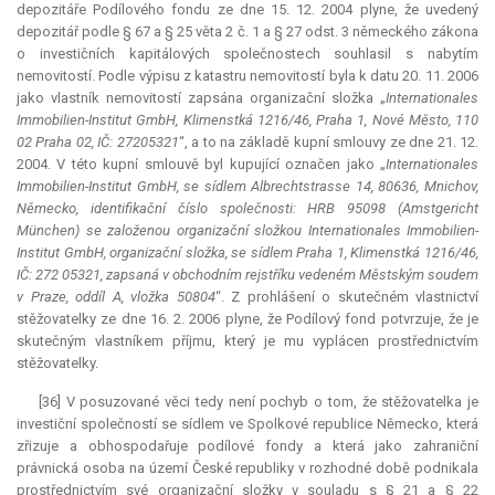
depozitáře Podílového fondu ze dne 15. 12. 2004 plyne, že uvedený
depozitář podle § 67 a § 25 věta 2 č. 1 a § 27 odst. 3 německého zákona
o investičních kapitálových společnostech souhlasil s nabytím
nemovitostí. Podle výpisu z katastru nemovitostí byla k datu 20. 11. 2006
jako vlastník nemovitostí zapsána organizační složka „
Internationales
Immobilien-Institut GmbH, Klimenstká 1216/46, Praha 1, Nové Město, 110
02 Praha 02, IČ: 27205321
“, a to na základě kupní smlouvy ze dne 21. 12.
2004. V této kupní smlouvě byl kupující označen jako „
Internationales
Immobilien-Institut GmbH, se sídlem Albrechtstrasse 14, 80636, Mnichov,
Německo, identifikační číslo společnosti: HRB 95098 (Amstgericht
München) se založenou organizační složkou Internationales Immobilien-
Institut GmbH, organizační složka, se sídlem Praha 1, Klimenstká 1216/46,
IČ: 272 05321, zapsaná v obchodním rejstříku vedeném Městským soudem
v Praze, oddíl A, vložka 50804
“. Z prohlášení o skutečném vlastnictví
stěžovatelky ze dne 16. 2. 2006 plyne, že Podílový fond potvrzuje, že je
skutečným vlastníkem příjmu, který je mu vyplácen prostřednictvím
stěžovatelky.
[36] V posuzované věci tedy není pochyb o tom, že stěžovatelka je
investiční společností se sídlem ve Spolkové republice Německo, která
zřizuje a obhospodařuje podílové fondy a která jako zahraniční
právnická osoba na území České republiky v rozhodné době podnikala
prostřednictvím své organizační složky v souladu s § 21 a § 22