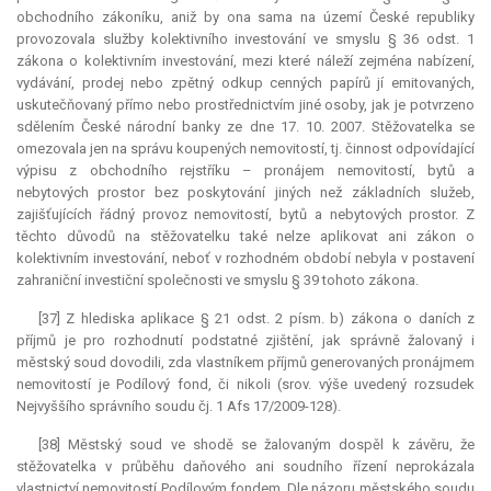
obchodního zákoníku, aniž by ona sama na území České republiky
provozovala služby kolektivního investování ve smyslu § 36 odst. 1
zákona o kolektivním investování, mezi které náleží zejména nabízení,
vydávání, prodej nebo zpětný odkup cenných papírů jí emitovaných,
uskutečňovaný přímo nebo prostřednictvím jiné osoby, jak je potvrzeno
sdělením České národní banky ze dne 17. 10. 2007. Stěžovatelka se
omezovala jen na správu koupených nemovitostí, tj. činnost odpovídající
výpisu z obchodního rejstříku – pronájem nemovitostí, bytů a
nebytových prostor bez poskytování jiných než základních služeb,
zajišťujících řádný provoz nemovitostí, bytů a nebytových prostor. Z
těchto důvodů na stěžovatelku také nelze aplikovat ani zákon o
kolektivním investování, neboť v rozhodném období nebyla v postavení
zahraniční investiční společnosti ve smyslu § 39 tohoto zákona.
[37] Z hlediska aplikace § 21 odst. 2 písm. b) zákona o daních z
příjmů je pro rozhodnutí podstatné zjištění, jak správně žalovaný i
městský soud dovodili, zda vlastníkem příjmů generovaných pronájmem
nemovitostí je Podílový fond, či nikoli (srov. výše uvedený rozsudek
Nejvyššího správního soudu čj. 1 Afs 17/2009-128).
[38] Městský soud ve shodě se žalovaným dospěl k závěru, že
stěžovatelka v průběhu daňového ani soudního řízení neprokázala
vlastnictví nemovitostí Podílovým fondem. Dle názoru městského soudu