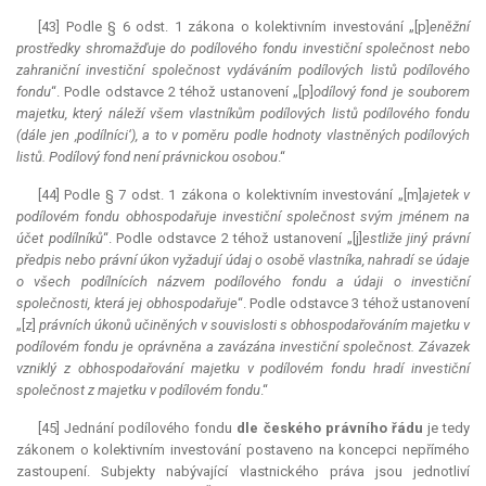
[43] Podle § 6 odst. 1 zákona o kolektivním investování „[p]
eněžní
prostředky shromažďuje do podílového fondu investiční společnost nebo
zahraniční investiční společnost vydáváním podílových listů podílového
fondu
“. Podle odstavce 2 téhož ustanovení „[p]
odílový fond je souborem
majetku, který náleží všem vlastníkům podílových listů podílového fondu
(dále jen ,podílníci‘), a to v poměru podle hodnoty vlastněných podílových
listů. Podílový fond není právnickou osobou
.“
[44] Podle § 7 odst. 1 zákona o kolektivním investování „[m]
ajetek v
podílovém fondu obhospodařuje investiční společnost svým jménem na
účet podílníků
“. Podle odstavce 2 téhož ustanovení „[j]
estliže jiný právní
předpis nebo právní úkon vyžadují údaj o osobě vlastníka, nahradí se údaje
o všech podílnících názvem podílového fondu a údaji o investiční
společnosti, která jej obhospodařuje
“. Podle odstavce 3 téhož ustanovení
„[z]
právních úkonů učiněných v souvislosti s obhospodařováním majetku v
podílovém fondu je oprávněna a zavázána investiční společnost. Závazek
vzniklý z obhospodařování majetku v podílovém fondu hradí investiční
společnost z majetku v podílovém fondu
.“
[45] Jednání podílového fondu
dle českého právního řádu
je tedy
zákonem o kolektivním investování postaveno na koncepci nepřímého
zastoupení. Subjekty nabývající vlastnického práva jsou jednotliví