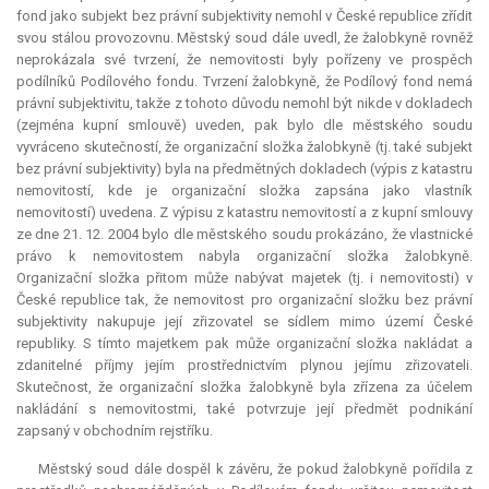
fond jako subjekt bez právní subjektivity nemohl v České republice zřídit
svou stálou provozovnu. Městský soud dále uvedl, že žalobkyně rovněž
neprokázala své tvrzení, že nemovitosti byly pořízeny ve prospěch
podílníků Podílového fondu. Tvrzení žalobkyně, že Podílový fond nemá
právní subjektivitu, takže z tohoto důvodu nemohl být nikde v dokladech
(zejména kupní smlouvě) uveden, pak bylo dle městského soudu
vyvráceno skutečností, že organizační složka žalobkyně (tj. také subjekt
bez právní subjektivity) byla na předmětných dokladech (výpis z katastru
nemovitostí, kde je organizační složka zapsána jako vlastník
nemovitostí) uvedena. Z výpisu z katastru nemovitostí a z kupní smlouvy
ze dne 21. 12. 2004 bylo dle městského soudu prokázáno, že vlastnické
právo k nemovitostem nabyla organizační složka žalobkyně.
Organizační složka přitom může nabývat majetek (tj. i nemovitosti) v
České republice tak, že nemovitost pro organizační složku bez právní
subjektivity nakupuje její zřizovatel se sídlem mimo území České
republiky. S tímto majetkem pak může organizační složka nakládat a
zdanitelné příjmy jejím prostřednictvím plynou jejímu zřizovateli.
Skutečnost, že organizační složka žalobkyně byla zřízena za účelem
nakládání s nemovitostmi, také potvrzuje její předmět podnikání
zapsaný v obchodním rejstříku.
Městský soud dále dospěl k závěru, že pokud žalobkyně pořídila z