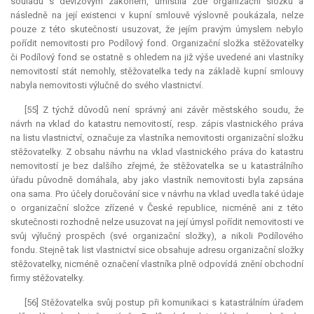
souladu s devizovým zákonem, umístila zde organizační složku a
následně na její existenci v kupní smlouvě výslovně poukázala, nelze
pouze z této skutečnosti usuzovat, že jejím pravým úmyslem nebylo
pořídit nemovitosti pro Podílový fond. Organizační složka stěžovatelky
či Podílový fond se ostatně s ohledem na již výše uvedené ani vlastníky
nemovitostí stát nemohly, stěžovatelka tedy na základě kupní smlouvy
nabyla nemovitosti výlučně do svého vlastnictví.
[55] Z týchž důvodů není správný ani závěr městského soudu, že
návrh na vklad do katastru nemovitostí, resp. zápis vlastnického práva
na listu vlastnictví, označuje za vlastníka nemovitosti organizační složku
stěžovatelky. Z obsahu návrhu na vklad vlastnického práva do katastru
nemovitostí je bez dalšího zřejmé, že stěžovatelka se u katastrálního
úřadu původně domáhala, aby jako vlastník nemovitosti byla zapsána
ona sama. Pro účely doručování sice v návrhu na vklad uvedla také údaje
o organizační složce zřízené v České republice, nicméně ani z této
skutečnosti rozhodně nelze usuzovat na její úmysl pořídit nemovitosti ve
svůj výlučný prospěch (své organizační složky), a nikoli Podílového
fondu. Stejně tak list vlastnictví sice obsahuje adresu organizační složky
stěžovatelky, nicméně označení vlastníka plně odpovídá znění obchodní
firmy stěžovatelky.
[56] Stěžovatelka svůj postup při komunikaci s katastrálním úřadem