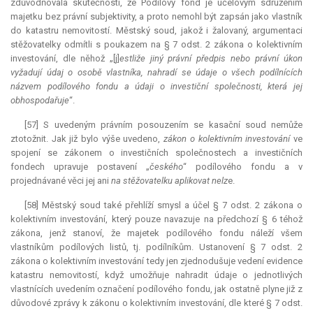
zdůvodňovala skutečností, že Podílový fond je účelovým sdružením
majetku bez právní subjektivity, a proto nemohl být zapsán jako vlastník
do katastru nemovitostí. Městský soud, jakož i žalovaný, argumentaci
stěžovatelky odmítli s poukazem na § 7 odst. 2 zákona o kolektivním
investování, dle něhož „[j]
estliže jiný právní předpis nebo právní úkon
vyžadují údaj o osobě vlastníka, nahradí se údaje o všech podílnících
názvem podílového fondu a údaji o investiční společnosti, která jej
obhospodařuje
“.
[57] S uvedeným právním posouzením se kasační soud nemůže
ztotožnit. Jak již bylo výše uvedeno,
zákon o kolektivním investování
ve
spojení se zákonem o investičních společnostech a investičních
fondech upravuje postavení „
českého
“ podílového fondu a v
projednávané věci jej ani
na stěžovatelku aplikovat nelz
e.
[58] Městský soud také přehlíží smysl a účel § 7 odst. 2 zákona o
kolektivním investování, který pouze navazuje na předchozí § 6 téhož
zákona, jenž stanoví, že majetek podílového fondu náleží všem
vlastníkům podílových listů, tj. podílníkům. Ustanovení § 7 odst. 2
zákona o kolektivním investování tedy jen zjednodušuje vedení evidence
katastru nemovitostí, když umožňuje nahradit údaje o jednotlivých
vlastnících uvedením označení podílového fondu, jak ostatně plyne již z
důvodové zprávy k zákonu o kolektivním investování, dle které § 7 odst.