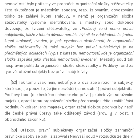
nemovitosti byly pořízeny ve prospěch organizační složky stěžovatelky.
Tato skutečnost je městským soudem, resp. žalovaným, dovozována
toliko ze záhlaví kupní smlouvy, v němž je organizační složka
stěžovatelky výslovně identifikována, a městský soud dokonce
dovozuje, že tvrzení stěžovatelky, že „
Podílový fond nemá právní
subjektivitu, takže z tohoto důvodu nemůže být nikde v dokladech (zejména
kupní smlouvě) uveden, je pak vyvráceno skutečností, že organizační
složka stěžovatelky (tj. také subjekt bez právní subjektivity) je na
předmětných dokladech (výpis z katastru nemovitostí, kde je organizační
složka zapsána jako vlastník nemovitostí) uvedena
“. Městský soud tak
nesprávně pokládá organizační složku stěžovatelky a Podílový fond za
typově totožné subjekty bez právní subjektivity.
[52] Tak tomu však není, neboť jde o dva zcela rozdílné subjekty,
které spojuje pouze to, že jim nesvědčí (samostatná) právní subjektivita.
Podílový fond (dle českého i německého práva) je účelovým sdružením
majetku, oproti tomu organizační složka představuje určitou vnitřní část
podniku (nikoli jen jeho majetek), organizační složkou podniku byl např.
dle české právní úpravy také odštěpný závod (srov. § 7 odst. 1
obchodního zákoníku).
[53] Otázkou právní subjektivity organizační složky zahraniční
právnické osoby se pak již zabýval i Nejvyšší soud v rozsudku ze dne 7.