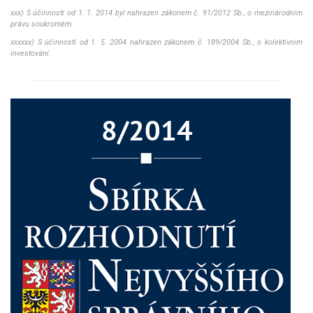
xxx) S účinností od 1. 1. 2014 byl nahrazen zákonem č. 91/2012 Sb., o mezinárodním
právu soukromém.
xxxxxx) S účinností od 1. 5. 2004 nahrazen zákonem č. 189/2004 Sb., o kolektivním
investování.