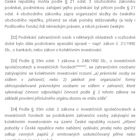
České republiky mohla podle § 21 odst. 3 obchodního zákoníku
podnikat, podmínkou zahájení jejího podnikání byl přitom podle § 21
odst. 4 obchodního zákoníku zápis organizační složky do českého
obchodního rejstříku, přičemž se však poměry stěžovatelky (a tedy i
Podílového fondu) řídí německým právem, a nikoli právem českým.
[32] Podnikání zahraničních osob v některých oblastech v rozhodné
době bylo dále podrobeno speciální úpravě – např. zákon č. 21/1992
Sb., o bankách, nebo zákon o kolektivním investování.
[33] Podle § 35m odst. 1 zákona č. 248/1992 Sb., o investičních
xxxxxx)
společnostech a investičních fondech
, se zahraničními osobami
zabývajícími se kolektivním investování rozumí „
a) právnické osoby se
sídlem v zahraničí, nebo 2) jakékoli jiné organizační formy
obhospodařované právnickými osobami se sídlem v zahraničí, které
vykonávají činnost odpovídající činnosti podle § 2 tohoto zákona na
základě povolení příslušného orgánu dozoru ve státu sídla
“.
[34] Podle § 35m odst. 2 zákona o investičních společnostech a
investičních fondech se podnikáním zahraniční osoby zabývající se
kolektivním investováním na území České republiky rozumí „
zřízení
pobočky v České republice nebo nabízení, vydávání, prodej nebo zpětný
odkup cenných papírů jí emitovaných uskutečňovaný přímo nebo