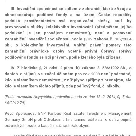
III. Investiční společnost se sídlem v zahraničí, která zřizuje a
obhospodařuje podílové fondy a na území České republiky
podniká prostřednictvím své organizační složky, aniž by
provozovala služby kolektivního investování (předmětem jejího
podnikání je jen pronájem nemovitostí), není v postavení
zahraniční investiční společnosti podle § 39 zákona č. 189/2004
Sb., o kolektivním investování. Vnitřní právní poměry této
zahraniční právnické osoby včetně právní úpravy správy
podílového fondu se řídí právem, podle kterého byla zřízena.
IV. Z hlediska § 21 odst. 2 písm. b) zákona č. 586/1992 Sb., o
daních z příjmů, ve znění účinném pro rok 2008 není podstatné,
kdo je vlastníkem nemovitosti, z níž plynou příjmy z pronájmu, ale
kdo je vlastníkem těchto příjmů, zda podílový fond, či nikoliv.
(Podle rozsudku Nejvyššího správního soudu ze dne 13. 2. 2014, čj. 5 Afs
64/2012-79)
Věc:
Společnost BNP Paribas Real Estate Investment Management
Germany GmbH proti Odvolacímu finančnímu ředitelství o daň z příjmů
právnických osob, o kasační stížnosti žalobkyně.