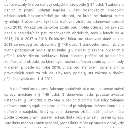
daňové ztráty, kterou daňový subjekt může podle § 34 odst. 1 zákona o
daních z příjmů uplatnit nejdéle v pěti zdaňovacích obdobích
následujících bezprostředně po období, za které se daňová ztráta
vyměřuje. Stěžovatelka vykázala daňovou ztrátu za zdaňovací období
roku 2013. Vykázanou daňovou ztrátu pak mohla odečíst od základu
daně v následujících pěti zdaňovacích obdobích, tedy v letech 2014,
2015, 2016, 2017 a 2018.
Prekluzivní lhůta
pro stanovení daně za rok
2013 se neodvíjí od obecného § 148 odst. 1 daňového řádu, nýbrž je
nutno postupovat podle speciálního § 38r odst. 2 zákona o daních z
příjmů, takže tříletou prekluzivní lhůtu je nutno počítat od posledního
zdaňovacího období, za které bylo možno daňovou ztrátu uplatnit, tedy
v daném případě od roku 2018. Lhůta pro stanovení daně z příjmů
právnických osob za rok 2013 by tedy podle § 38r zákona o daních
příjmů uplynula dne 1. 4. 2022.
V dané věci postupoval žalovaný souběžně také podle obecné právní
úpravy, uvedené v § 148 odst. 3 daňového řádu, protože zvláštní
ustanovení § 38r odst. 2 zákona o daních z příjmů důsledky zahájení
daňové kontroly nijak neupravuje. Pokud je zahájena daňová kontrola u
daňového subjektu, který uplatnil daňovou ztrátu, běží jednak lhůta
podle obecné právní úpravy, jednak lhůta podle zvláštní právní úpravy.
Tyto lhůty mohou končit rozdílně, jedna lhůta může uplynout v době, kdy