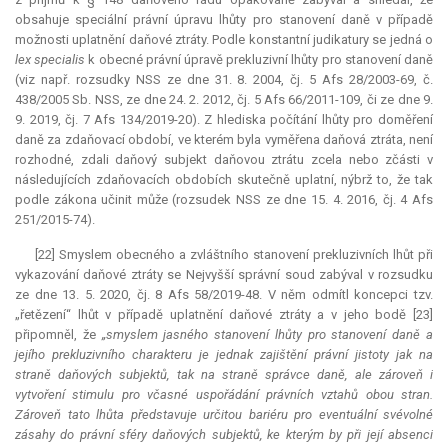
obsahuje speciální právní úpravu lhůty pro stanovení daně v případě
možnosti uplatnění daňové ztráty. Podle konstantní judikatury se jedná o
lex specialis
k obecné právní úpravě prekluzivní lhůty pro stanovení daně
(viz např. rozsudky NSS ze dne 31. 8. 2004, čj. 5 Afs 28/2003-69, č.
438/2005 Sb. NSS, ze dne 24. 2. 2012, čj. 5 Afs 66/2011-109, či ze dne 9.
9. 2019, čj. 7 Afs 134/2019-20). Z hlediska počítání lhůty pro doměření
daně za zdaňovací období, ve kterém byla vyměřena daňová ztráta, není
rozhodné, zdali daňový subjekt daňovou ztrátu zcela nebo zčásti v
následujících zdaňovacích obdobích skutečně uplatní, nýbrž to, že tak
podle zákona učinit může (rozsudek NSS ze dne 15. 4. 2016, čj. 4 Afs
251/2015-74).
[22] Smyslem obecného a zvláštního stanovení prekluzivních lhůt při
vykazování daňové ztráty se Nejvyšší správní soud zabýval v rozsudku
ze dne 13. 5. 2020, čj. 8 Afs 58/2019-48. V něm odmítl koncepci tzv.
„řetězení“ lhůt v případě uplatnění daňové ztráty a v jeho bodě [23]
připomněl, že
„smyslem jasného stanovení lhůty pro stanovení daně a
jejího prekluzivního charakteru je jednak zajištění právní jistoty jak na
straně daňových subjektů, tak na straně správce daně, ale zároveň i
vytvoření stimulu pro včasné uspořádání právních vztahů obou stran.
Zároveň tato lhůta představuje určitou bariéru pro eventuální svévolné
zásahy do právní sféry daňových subjektů, ke kterým by při její absenci