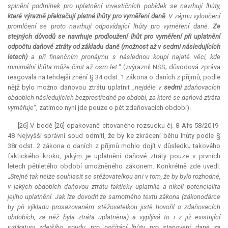
splnění podmínek pro uplatnění investičních pobídek se navrhují lhůty,
které výrazně překračují platné lhůty pro vyměření daně
. V zájmu vyloučení
promlčení se proto navrhují odpovídající lhůty pro vyměření daně.
Ze
stejných důvodů se navrhuje prodloužení lhůt pro vyměření při uplatnění
odpočtu daňové ztráty od základu daně (možnost až v sedmi následujících
letech)
a při finančním pronájmu s následnou koupí najaté věci, kde
minimální lhůta může činit až osm let.
“ (zvýraznil NSS; důvodová zpráva
reagovala na tehdejší znění § 34 odst. 1 zákona o daních z příjmů, podle
nějž bylo možno daňovou ztrátu uplatnit „
nejdéle v
sedmi
zdaňovacích
obdobích následujících bezprostředně po období, za které se daňová ztráta
vyměřuje
“, zatímco nyní jde pouze o pět zdaňovacích období).
[26] V bodě [26] opakovaně citovaného rozsudku čj. 8 Afs 58/2019-
48 Nejvyšší správní soud odmítl, že by ke zkrácení běhu lhůty podle §
38r odst. 2 zákona o daních z příjmů mohlo dojít v důsledku takového
faktického kroku, jakým je uplatnění daňové ztráty pouze v prvních
letech pětiletého období umožněného zákonem. Konkrétně zde uvedl:
„
Stejně tak nelze souhlasit se stěžovatelkou ani v tom, že by bylo rozhodné,
v jakých obdobích daňovou ztrátu fakticky uplatnila a nikoli potencialita
jejího uplatnění. Jak lze dovodit ze samotného textu zákona (zákonodárce
by při výkladu prosazovaném stěžovatelkou jistě hovořil o zdaňovacích
obdobích, za něž byla ztráta uplatněna) a vyplývá to i z již existující
judikatury zdejšího soudu, pro počítání lhůty pro stanovení daně za