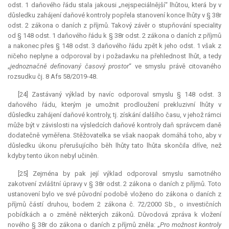
odst. 1 daňového řádu stala jakousi „nejspeciálnější“ lhůtou, která by v
důsledku zahájení daňové kontroly popřela stanovení konce lhůty v § 38r
odst. 2 zákona o daních z příjmů. Takový závěr o stupňování speciality
od § 148 odst. 1 daňového řádu k § 38r odst. 2 zákona o daních z příjmů
a nakonec přes § 148 odst. 3 daňového řádu zpět k jeho odst. 1 však z
ničeho neplyne a odporoval by i požadavku na přehlednost lhůt, a tedy
„
jednoznačně definovaný časový prostor
“ ve smyslu právě citovaného
rozsudku čj. 8 Afs 58/2019-48.
[24] Zastávaný výklad by navíc odporoval smyslu § 148 odst. 3
daňového řádu, kterým je umožnit prodloužení prekluzivní lhůty v
důsledku zahájení daňové kontroly, tj. získání dalšího času, v jehož rámci
může být v závislosti na výsledcích daňové kontroly daň správcem daně
dodatečně vyměřena. Stěžovatelka se však naopak domáhá toho, aby v
důsledku úkonu přerušujícího běh lhůty tato lhůta skončila dříve, než
kdyby tento úkon nebyl učiněn.
[25] Zejména by pak její výklad odporoval smyslu samotného
zakotvení zvláštní úpravy v § 38r odst. 2 zákona o daních z příjmů. Toto
ustanovení bylo ve své původní podobě vloženo do zákona o daních z
příjmů částí druhou, bodem 2 zákona č. 72/2000 Sb., o investičních
pobídkách a o změně některých zákonů. Důvodová zpráva k vložení
nového § 38r do zákona o daních z příjmů zněla: „
Pro možnost kontroly