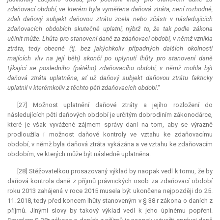
zdaňovací období, ve kterém byla vyměřena daňová ztráta, není rozhodné,
zdali daňový subjekt daňovou ztrátu zcela nebo zčásti v následujících
zdaňovacích obdobích skutečně uplatní, nýbrž to, že tak podle zákona
učinit může. Lhůta pro stanovení daně za zdaňovací období, v němž vznikla
ztráta, tedy obecně (tj. bez jakýchkoliv případných dalších okolností
majících vliv na její běh) skončí po uplynutí lhůty pro stanovení daně
týkající se posledního (pátého) zdaňovacího období, v němž mohla být
daňová ztráta uplatněna, ať už daňový subjekt daňovou ztrátu fakticky
uplatnil v kterémkoliv z těchto pěti zdaňovacích období
.“
[27] Možnost uplatnění daňové ztráty a jejího rozložení do
následujících pěti daňových období je určitým dobrodiním zákonodárce,
které je však vyvážené zájmem správy daní na tom, aby se výrazně
prodloužila i možnost daňové kontroly ve vztahu ke zdaňovacímu
období, v němž byla daňová ztráta vykázána a ve vztahu ke zdaňovacím
obdobím, ve kterých může být následně uplatněna.
[28] Stěžovatelkou prosazovaný výklad by naopak vedl k tomu, že by
daňová kontrola daně z příjmů právnických osob za zdaňovací období
roku 2013 zahájená v roce 2015 musela být ukončena nejpozději do 25.
11. 2018, tedy před koncem lhůty stanoveným v § 38 r zákona o daních z
příjmů. Jinými slovy by takový výklad vedl k jeho úplnému popření.