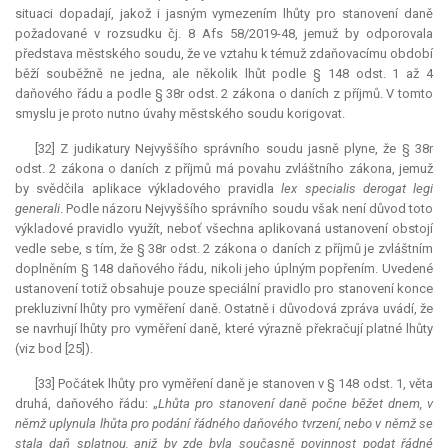
situaci dopadají, jakož i jasným vymezením lhůty pro stanovení daně
požadované v rozsudku čj. 8 Afs 58/2019-48, jemuž by odporovala
představa městského soudu, že ve vztahu k témuž zdaňovacímu období
běží souběžně ne jedna, ale několik lhůt podle § 148 odst. 1 až 4
daňového řádu a podle § 38r odst. 2 zákona o daních z příjmů. V tomto
smyslu je proto nutno úvahy městského soudu korigovat.
[32] Z judikatury Nejvyššího správního soudu jasně plyne, že § 38r
odst. 2 zákona o daních z příjmů má povahu zvláštního zákona, jemuž
by svědčila aplikace výkladového pravidla
lex specialis derogat legi
generali
. Podle názoru Nejvyššího správního soudu však není důvod toto
výkladové pravidlo využít, neboť všechna aplikovaná ustanovení obstojí
vedle sebe, s tím, že § 38r odst. 2 zákona o daních z příjmů je zvláštním
doplněním § 148 daňového řádu, nikoli jeho úplným popřením. Uvedené
ustanovení totiž obsahuje pouze speciální pravidlo pro stanovení konce
prekluzivní lhůty pro vyměření daně. Ostatně i důvodová zpráva uvádí, že
se navrhují lhůty pro vyměření daně, které výrazně překračují platné lhůty
(viz bod [25]).
[33] Počátek lhůty pro vyměření daně je stanoven v § 148 odst. 1, věta
druhá, daňového řádu: „
Lhůta pro stanovení daně počne běžet dnem, v
němž uplynula lhůta pro podání řádného daňového tvrzení, nebo v němž se
stala daň splatnou, aniž by zde byla současně povinnost podat řádné