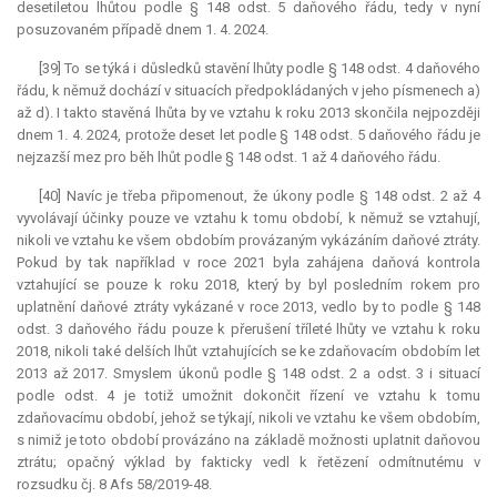
desetiletou lhůtou podle § 148 odst. 5 daňového řádu, tedy v nyní
posuzovaném případě dnem 1. 4. 2024.
[39] To se týká i důsledků stavění lhůty podle § 148 odst. 4 daňového
řádu, k němuž dochází v situacích předpokládaných v jeho písmenech a)
až d). I takto stavěná lhůta by ve vztahu k roku 2013 skončila nejpozději
dnem 1. 4. 2024, protože deset let podle § 148 odst. 5 daňového řádu je
nejzazší mez pro běh lhůt podle § 148 odst. 1 až 4 daňového řádu.
[40] Navíc je třeba připomenout, že úkony podle § 148 odst. 2 až 4
vyvolávají účinky pouze ve vztahu k tomu období, k němuž se vztahují,
nikoli ve vztahu ke všem obdobím provázaným vykázáním daňové ztráty.
Pokud by tak například v roce 2021 byla zahájena daňová kontrola
vztahující se pouze k roku 2018, který by byl posledním rokem pro
uplatnění daňové ztráty vykázané v roce 2013, vedlo by to podle § 148
odst. 3 daňového řádu pouze k přerušení tříleté lhůty ve vztahu k roku
2018, nikoli také delších lhůt vztahujících se ke zdaňovacím obdobím let
2013 až 2017. Smyslem úkonů podle § 148 odst. 2 a odst. 3 i situací
podle odst. 4 je totiž umožnit dokončit řízení ve vztahu k tomu
zdaňovacímu období, jehož se týkají, nikoli ve vztahu ke všem obdobím,
s nimiž je toto období provázáno na základě možnosti uplatnit daňovou
ztrátu; opačný výklad by fakticky vedl k řetězení odmítnutému v
rozsudku čj. 8 Afs 58/2019-48.