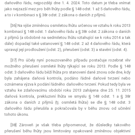
daňového řádu, nejpozději dne 1. 4. 2024. Toto datum je třeba vnímat
jako nejzazší mez pro běh lhůty podle § 148 odst. 1 až 5 daňového řádu,
a to i v kombinaci s § 38r odst. 2 zákona o daních z příjmů.
[36] Na výše zmíněnou osmiletou lhůtu určenou ve vztahu k roku 2013
kombinací § 148 odst. 1 daňového řádu a § 38r odst. 2 zákona o daních
z příjmů (a obdobně na sedmiletou lhůtu vztahující se k roku 2014 a tak
dále) dopadají také ustanovení § 148 odst. 2 až 4 daňového řádu, která
upravují její prodloužení (odst. 2), přerušení (odst. 3) a stavění (odst. 4).
[37] Pro účely nyní posuzovaného případu postačuje rozebrat vliv
možného přerušení osmileté lhůty týkající se roku 2013. Podle § 148
odst. 3 daňového řádu běží lhůta pro stanovení daně znovu ode dne, kdy
byla zahájena daňová kontrola, podáno řádné daňové tvrzení nebo
oznámena výzva k podání řádného daňového tvrzení. Pokud tedy byla ve
vztahu ke zdaňovacímu období roku 2013 zahájena dne 25. 11. 2015
daňová kontrola,
prekluzivní lhůta
ve smyslu § 148 odst. 1 a § 38r
zákona o daních z příjmů (tj. osmiletá lhůta) se dle § 148 odst. 3
daňového řádu přerušila a pokračovala by v běhu znovu od učinění
tohoto úkonu.
[38] Zároveň je však třeba připomenout, že důsledky takového
přerušení běhu lhůty jsou limitovány opakovaně zmíněnou objektivní