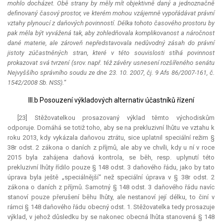
mohlo docházet. Obě strany by měly mít objektivně daný a jednoznačně
definovaný časový prostor, ve kterém mohou vzájemně vypořádávat právní
vztahy plynoucí z daňových povinností. Délka tohoto časového prostoru by
pak měla být vyvážená tak, aby zohledňovala komplikovanost a náročnost
dané materie, ale zároveň nepředstavovala nedůvodný zásah do právní
jistoty zúčastněných stran, které v této souvislosti stíhá povinnost
prokazovat svá tvrzení (srov. např. též závěry usnesení rozšířeného senátu
Nejvyššího správního soudu ze dne 23. 10. 2007, čj. 9 Afs 86/2007-161, č.
1542/2008 Sb. NSS).
“
III.b Posouzení výkladových alternativ účastníků řízení
[23] Stěžovatelkou prosazovaný výklad těmto východiskům
odporuje. Domáhá se totiž toho, aby se na prekluzivní lhůtu ve vztahu k
roku 2013, kdy vykázala daňovou ztrátu, sice uplatnil speciální režim §
38r odst. 2 zákona o daních z příjmů, ale aby ve chvíli, kdy u ní v roce
2015 byla zahájena daňová kontrola, se běh, resp. uplynutí této
prekluzivní lhůty řídilo pouze § 148 odst. 3 daňového řádu, jako by tato
úprava byla ještě „speciálnější“ než speciální úprava v § 38r odst. 2
zákona o daních z příjmů. Samotný § 148 odst. 3 daňového řádu navíc
stanoví pouze přerušení běhu lhůty, ale nestanoví její délku, to činí v
rámci § 148 daňového řádu obecný odst. 1. Stěžovatelka tedy prosazuje
výklad, v jehož důsledku by se nakonec obecná lhůta stanovená § 148