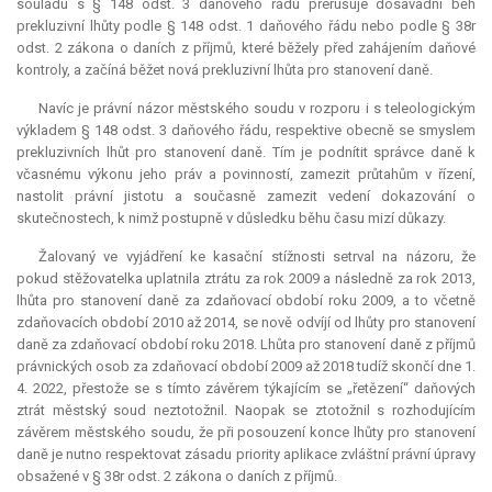
souladu s § 148 odst. 3 daňového řádu přerušuje dosavadní běh
prekluzivní lhůty podle § 148 odst. 1 daňového řádu nebo podle § 38r
odst. 2 zákona o daních z příjmů, které běžely před zahájením daňové
kontroly, a začíná běžet nová
prekluzivní lhůta
pro stanovení daně.
Navíc je právní názor městského soudu v rozporu i s teleologickým
výkladem § 148 odst. 3 daňového řádu, respektive obecně se smyslem
prekluzivních lhůt pro stanovení daně. Tím je podnítit správce daně k
včasnému výkonu jeho práv a povinností, zamezit průtahům v řízení,
nastolit právní jistotu a současně zamezit vedení dokazování o
skutečnostech, k nimž postupně v důsledku běhu času mizí důkazy.
Žalovaný ve vyjádření ke kasační stížnosti setrval na názoru, že
pokud stěžovatelka uplatnila ztrátu za rok 2009 a následně za rok 2013,
lhůta pro stanovení daně za zdaňovací období roku 2009, a to včetně
zdaňovacích období 2010 až 2014, se nově odvíjí od lhůty pro stanovení
daně za zdaňovací období roku 2018. Lhůta pro stanovení daně z příjmů
právnických osob za zdaňovací období 2009 až 2018 tudíž skončí dne 1.
4. 2022, přestože se s tímto závěrem týkajícím se „řetězení“ daňových
ztrát městský soud neztotožnil. Naopak se ztotožnil s rozhodujícím
závěrem městského soudu, že při posouzení konce lhůty pro stanovení
daně je nutno respektovat zásadu priority aplikace zvláštní právní úpravy
obsažené v § 38r odst. 2 zákona o daních z příjmů.