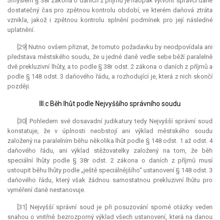
Smyslem § 38r zákona o daních z příjmů je naopak vytvořit správci daně
dostatečný čas pro zpětnou kontrolu období, ve kterém daňová ztráta
vznikla, jakož i zpětnou kontrolu splnění podmínek pro její následné
uplatnění.
[29] Nutno ovšem přiznat, že tomuto požadavku by neodpovídala ani
představa městského soudu, že u jedné daně vedle sebe běží paralelně
dvě prekluzivní lhůty, a to podle § 38r odst. 2 zákona o daních z příjmů a
podle § 148 odst. 3 daňového řádu, a rozhodující je, která z nich skončí
později.
III.c Běh lhůt podle Nejvyššího správního soudu
[30] Pohledem své dosavadní judikatury tedy Nejvyšší správní soud
konstatuje, že v úplnosti neobstojí ani výklad městského soudu
založený na paralelním běhu několika lhůt podle § 148 odst. 1 až odst. 4
daňového řádu, ani výklad stěžovatelky založený na tom, že běh
speciální lhůty podle § 38r odst. 2 zákona o daních z příjmů musí
ustoupit běhu lhůty podle „ještě speciálnějšího“ ustanovení § 148 odst. 3
daňového řádu, který však žádnou samostatnou prekluzivní lhůtu pro
vyměření daně nestanovuje.
[31] Nejvyšší správní soud je při posuzování sporné otázky veden
snahou o vnitřně bezrozporný výklad všech ustanovení, která na danou