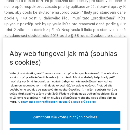
druhá lhůta dosud běží. Při posouzení konce lhůty pro stanovení daně je
nutno opět respektovat zásadu priority aplikace zvláštní právní úpravy. K
tomu, aby došlo ke skutečnému „prodloužení“ lhůty pro stanovení daně
podle § 148 odst. 3 daňového řádu, musí tato „prodloužená“ lhůta
uplynout později, než by uplynula lhůta pro stanovení daně podle § 38r
odst. 2 zákona o daních z příjmů. Neuplynula-li lhůta pro stanovení daně
za zdaňovací období roku 2013 podle § 38r odst. 2 zákona o daních z
příjmů, která uplyne 1. 4. 2022, pak je skutečnost, že při běhu této lhůty
uplynula lhůta podle obecné právní úpravy obsažené v § 148 odst. 3
Aby web fungoval jak má (souhlas
daňového řádu, irelevantní. Uplynutím lhůty podle § 148 odst. 3
daňového řádu se na běhu lhůt podle § 38r odst. 2 zákona o daních z
s cookies)
příjmů nic nezměnilo. Tyto lhůty platí bez ohledu na to, zda je či není u
daňového subjektu prováděna daňová kontrola.
Vážený návštěvníku, snažíme se ze všech sil přinášet vysokou úroveň uživatelského
komfortu při používání našich webových stránek. Mezi základní předpoklady patří
Městský soud nicméně odmítl názor žalovaného, že se lhůta pro
např. aby správně fungovalo vyhledávání, abychom vás neobtěžovali nevhodnou
reklamou nebo abychom měli dostatek podnětů, jak web vylepšovat. Proto od Vás
stanovení daně za období roku 2009, včetně zdaňovacích období 2010
potřebujeme souhlas se zpracováním souborů cookies, tj. malých souborů, které se
až 2014, nově odvíjí od lhůty pro stanovení daně za zdaňovací období
dočasně ukládají ve vašem prohlížeči. Předem děkujeme za udělení souhlasu. Data
roku 2018, proto lhůta pro stanovení daně z příjmů právnických osob za
využijeme ke zlepšování našich služeb a přizpůsobení obsahu webu přímo Vám na
míru.
Oznámení o ochraně osobních údajů a souborů cookie
zdaňovací období roku 2012 skončí také až dnem 1. 4. 2022. Řetězení
těchto lhůt, které prosazoval žalovaný, ve skutečnosti možné není, neboť
každá vzniklá daňová ztráta má svůj samostatný režim. Žalovaný tedy
Zamítnout vše kromě nutných cookies
nemůže daňovou kontrolu, týkající se roku 2013, zaměřit na zjištění toho,
zda žalobkyně správně odepisovala v roce 2013 ztrátu, která vznikla v