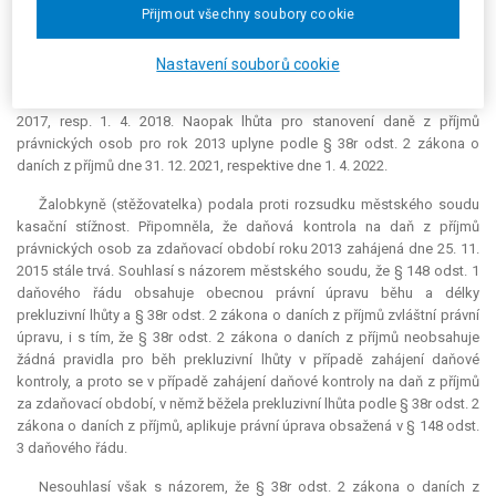
roce 2009, protože ve vztahu k roku 2009 i ve vztahu k rokům po tomto
Přijmout všechny soubory cookie
roce bezprostředně následujícím uplynula prekluzivní tříletá lhůta,
počínající běžet ode dne zahájení kontroly podle § 148 odst. 3
Nastavení souborů cookie
daňového řádu, dnem 25. 11. 2018, přičemž lhůta podle § 38r zákona o
daních příjmů uplynula ve vztahu k daňové ztrátě za rok 2009 již 31. 12.
2017, resp. 1. 4. 2018. Naopak lhůta pro stanovení daně z příjmů
právnických osob pro rok 2013 uplyne podle § 38r odst. 2 zákona o
daních z příjmů dne 31. 12. 2021, respektive dne 1. 4. 2022.
Žalobkyně (stěžovatelka) podala proti rozsudku městského soudu
kasační stížnost. Připomněla, že daňová kontrola na daň z příjmů
právnických osob za zdaňovací období roku 2013 zahájená dne 25. 11.
2015 stále trvá. Souhlasí s názorem městského soudu, že § 148 odst. 1
daňového řádu obsahuje obecnou právní úpravu běhu a délky
prekluzivní lhůty a § 38r odst. 2 zákona o daních z příjmů zvláštní právní
úpravu, i s tím, že § 38r odst. 2 zákona o daních z příjmů neobsahuje
žádná pravidla pro běh prekluzivní lhůty v případě zahájení daňové
kontroly, a proto se v případě zahájení daňové kontroly na daň z příjmů
za zdaňovací období, v němž běžela
prekluzivní lhůta
podle § 38r odst. 2
zákona o daních z příjmů, aplikuje právní úprava obsažená v § 148 odst.
3 daňového řádu.
Nesouhlasí však s názorem, že § 38r odst. 2 zákona o daních z