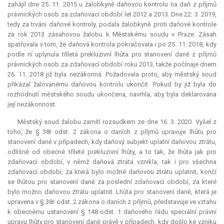
zahájil dne 25. 11. 2015 u žalobkyně daňovou kontrolu na daň z příjmů
právnických osob za zdaňovací období let 2012 a 2013. Dne 22. 3. 2019,
tedy za trvání daňové kontroly, podala žalobkyně proti daňové kontrole
za rok 2013 zásahovou žalobu k Městskému soudu v Praze. Zásah
spatřovala v tom, že daňová kontrola pokračovala i po 25. 11. 2018, kdy
podle ní uplynula tříletá
prekluzivní lhůta
pro stanovení daně z příjmů
právnických osob za zdaňovací období roku 2013, takže počínaje dnem
26. 11. 2018 již byla nezákonná. Požadovala proto, aby městský soud
přikázal žalovanému daňovou kontrolu ukončit. Pokud by již byla do
rozhodnutí městského soudu ukončena, navrhla, aby byla deklarována
její nezákonnost.
Městský soud žalobu zamítl rozsudkem ze dne 16. 3. 2020. Vyšel z
toho, že § 38r odst. 2 zákona o daních z příjmů upravuje lhůtu pro
stanovení daně v případech, kdy daňový subjekt uplatní daňovou ztrátu,
odlišně od obecné tříleté prekluzivní lhůty, a to tak, že lhůta jak pro
zdaňovací období, v němž daňová ztráta vznikla, tak i pro všechna
zdaňovací období, za která bylo možné daňovou ztrátu uplatnit, končí
se lhůtou pro stanovení daně za poslední zdaňovací období, za které
bylo možno daňovou ztrátu uplatnit. Lhůta pro stanovení daně, která je
upravena v § 38r odst. 2 zákona o daních z příjmů, představuje ve vztahu
k obecnému ustanovení § 148 odst. 1 daňového řádu speciální právní
úpravu lhůty pro stanovení daně právě v případech, kdy došlo ke vzniku