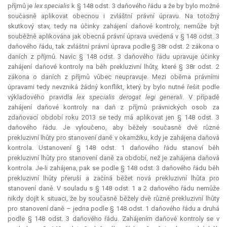
příjmů je
lex specialis
k § 148 odst. 3 daňového řádu a že by bylo možné
současně aplikovat obecnou i zvláštní právní úpravu. Na totožný
skutkový stav, tedy na účinky zahájení daňové kontroly, nemůže být
souběžně aplikována jak obecná právní úprava uvedená v § 148 odst. 3
daňového řádu, tak zvláštní právní úprava podle § 38r odst. 2 zákona o
daních z příjmů. Navíc § 148 odst. 3 daňového řádu upravuje účinky
zahájení daňové kontroly na běh prekluzivní lhůty, které § 38r odst. 2
zákona o daních z příjmů vůbec neupravuje. Mezi oběma právními
úpravami tedy nevzniká žádný konflikt, který by bylo nutné řešit podle
výkladového pravidla
lex specialis derogat legi generali
. V případě
zahájení daňové kontroly na daň z příjmů právnických osob za
zdaňovací období roku 2013 se tedy má aplikovat jen § 148 odst. 3
daňového řádu. Je vyloučeno, aby běžely současně dvě různé
prekluzivní lhůty pro stanovení daně v okamžiku, kdy je zahájena daňová
kontrola. Ustanovení § 148 odst. 1 daňového řádu stanoví běh
prekluzivní lhůty pro stanovení daně za období, než je zahájena daňová
kontrola. Je-li zahájena, pak se podle § 148 odst. 3 daňového řádu běh
prekluzivní lhůty přeruší a začíná běžet nová
prekluzivní lhůta
pro
stanovení daně. V souladu s § 148 odst. 1 a 2 daňového řádu nemůže
nikdy dojít k situaci, že by současně běžely dvě různé prekluzivní lhůty
pro stanovení daně – jedna podle § 148 odst. 1 daňového řádu a druhá
podle § 148 odst. 3 daňového řádu. Zahájením daňové kontroly se v