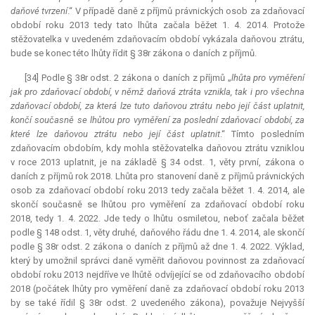
daňové tvrzení
.“ V případě daně z příjmů právnických osob za zdaňovací
období roku 2013 tedy tato lhůta začala běžet 1. 4. 2014. Protože
stěžovatelka v uvedeném zdaňovacím období vykázala daňovou ztrátu,
bude se konec této lhůty řídit § 38r zákona o daních z příjmů.
[34] Podle § 38r odst. 2 zákona o daních z příjmů „
lhůta pro vyměření
jak pro zdaňovací období, v němž daňová ztráta vznikla, tak i pro všechna
zdaňovací období, za která lze tuto daňovou ztrátu nebo její část uplatnit,
končí současně se lhůtou pro vyměření za poslední zdaňovací období, za
které lze daňovou ztrátu nebo její část uplatnit
.“ Tímto posledním
zdaňovacím obdobím, kdy mohla stěžovatelka daňovou ztrátu vzniklou
v roce 2013 uplatnit, je na základě § 34 odst. 1, věty první, zákona o
daních z příjmů rok 2018. Lhůta pro stanovení daně z příjmů právnických
osob za zdaňovací období roku 2013 tedy začala běžet 1. 4. 2014, ale
skončí současně se lhůtou pro vyměření za zdaňovací období roku
2018, tedy 1. 4. 2022. Jde tedy o lhůtu osmiletou, neboť začala běžet
podle § 148 odst. 1, věty druhé, daňového řádu dne 1. 4. 2014, ale skončí
podle § 38r odst. 2 zákona o daních z příjmů až dne 1. 4. 2022. Výklad,
který by umožnil správci daně vyměřit daňovou povinnost za zdaňovací
období roku 2013 nejdříve ve lhůtě odvíjející se od zdaňovacího období
2018 (počátek lhůty pro vyměření daně za zdaňovací období roku 2013
by se také řídil § 38r odst. 2 uvedeného zákona), považuje Nejvyšší