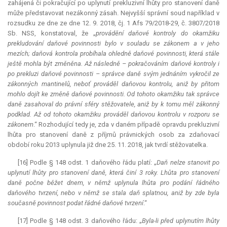
zahájená či pokračující po uplynutí prekluzivní lhůty pro stanovení daně
může představovat nezákonný zásah. Nejvyšší správní soud například v
rozsudku ze dne ze dne 12. 9. 2018, čj. 1 Afs 79/2018-29, č. 3807/2018
Sb. NSS, konstatoval, že „
provádění daňové kontroly do okamžiku
prekludování daňové povinnosti bylo v souladu se zákonem a v jeho
mezích; daňová kontrola probíhala ohledně daňové povinnosti, která stále
ještě mohla být změněna. Až následně – pokračováním daňové kontroly i
po prekluzi daňové povinnosti – správce daně svým jednáním vykročil ze
zákonných mantinelů, neboť prováděl daňovou kontrolu, aniž by přitom
mohlo dojít ke změně daňové povinnosti. Od tohoto okamžiku tak správce
daně zasahoval do právní sféry stěžovatele, aniž by k tomu měl zákonný
podklad. Až od tohoto okamžiku prováděl daňovou kontrolu v rozporu se
zákonem
.“ Rozhodující tedy je, zda v daném případě opravdu
prekluzivní
lhůta
pro stanovení daně z příjmů právnických osob za zdaňovací
období roku 2013 uplynula již dne 25. 11. 2018, jak tvrdí stěžovatelka.
[16] Podle § 148 odst. 1 daňového řádu platí: „
Daň nelze stanovit po
uplynutí lhůty pro stanovení daně, která činí 3 roky. Lhůta pro stanovení
daně počne běžet dnem, v němž uplynula lhůta pro podání řádného
daňového tvrzení, nebo v němž se stala daň splatnou, aniž by zde byla
současně povinnost podat řádné daňové tvrzení
.“
[17] Podle § 148 odst. 3 daňového řádu: „
Byla-li před uplynutím lhůty