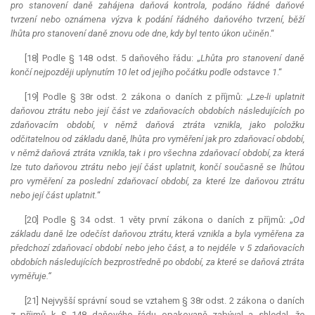
pro stanovení daně zahájena daňová kontrola, podáno řádné daňové
tvrzení nebo oznámena výzva k podání řádného daňového tvrzení, běží
lhůta pro stanovení daně znovu ode dne, kdy byl tento úkon učiněn
.“
[18] Podle § 148 odst. 5 daňového řádu: „
Lhůta pro stanovení daně
končí nejpozději uplynutím 10 let od jejího počátku podle odstavce 1
.“
[19] Podle § 38r odst. 2 zákona o daních z příjmů: „
Lze-li uplatnit
daňovou ztrátu nebo její část ve zdaňovacích obdobích následujících po
zdaňovacím období, v němž daňová ztráta vznikla, jako položku
odčitatelnou od základu daně, lhůta pro vyměření jak pro zdaňovací období,
v němž daňová ztráta vznikla, tak i pro všechna zdaňovací období, za která
lze tuto daňovou ztrátu nebo její část uplatnit, končí současně se lhůtou
pro vyměření za poslední zdaňovací období, za které lze daňovou ztrátu
nebo její část uplatnit.
“
[20] Podle § 34 odst. 1 věty první zákona o daních z příjmů: „
Od
základu daně lze odečíst daňovou ztrátu, která vznikla a byla vyměřena za
předchozí zdaňovací období nebo jeho část, a to nejdéle v 5 zdaňovacích
obdobích následujících bezprostředně po období, za které se daňová ztráta
vyměřuje.“
[21] Nejvyšší správní soud se vztahem § 38r odst. 2 zákona o daních
z příjmů k § 148 daňového řádu opakovaně zabýval a shledal, že