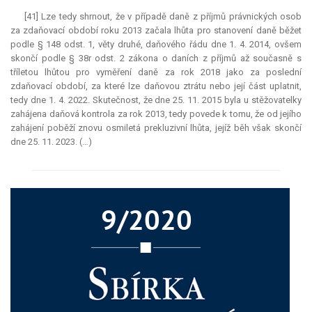
[41] Lze tedy shrnout, že v případě daně z příjmů právnických osob
za zdaňovací období roku 2013 začala lhůta pro stanovení daně běžet
podle § 148 odst. 1, věty druhé, daňového řádu dne 1. 4. 2014, ovšem
skončí podle § 38r odst. 2 zákona o daních z příjmů až současně s
tříletou lhůtou pro vyměření daně za rok 2018 jako za poslední
zdaňovací období, za které lze daňovou ztrátu nebo její část uplatnit,
tedy dne 1. 4. 2022. Skutečnost, že dne 25. 11. 2015 byla u stěžovatelky
zahájena daňová kontrola za rok 2013, tedy povede k tomu, že od jejího
zahájení poběží znovu osmiletá
prekluzivní lhůta
, jejíž běh však skončí
dne 25. 11. 2023. (…)