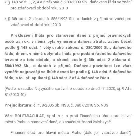
k § 148 odst. 1, 2, 4 a 5 zákona č. 280/2009 Sb., daňového řádu ve znění
pro zdaňovací období roku 2013
k § 38r odst. 2 zákona č. 586/1992 Sb., o daních z příjmů ve znění pro
zdaňovací období roku 2013
Prekluzivní lhůta
pro stanovení daně z příjmů právnických
osob za rok, v němž byla vyměřena daňová ztráta, začne běžet
podle § 148 odst. 1 věty druhé zákona č. 280/2009 Sb., daňového
řádu, dnem, v němž uplynula lhůta pro podání řádného daňového
tvrzení za toto období, a skončí podle § 38r odst. 2 zákona č.
586/1992 Sb., o daních z příjmů. Daňovou povinnost lze však
vyměřit nejpozději ve lhůtě deseti let podle § 148 odst. 5 daňového
řádu, a to i při aplikaci § 148 odst. 2 až 4 daňového řádu.
(Podle rozsudku Nejvyššího správního soudu ze dne 2. 7. 2020, čj. 9 Afs
81/2020-40)
Prejudikatura:
č. 438/2005 Sb. NSS, č. 3807/2018 Sb. NSS.
Věc:
BOHEMIACHLAD, spol. s r. o proti Finančnímu úřadu pro hlavní
město Prahu o stanovení daně, o kasační stížnosti žalobkyně.
Finanční úřad pro hlavní město Prahu (dále jen „správce daně“)