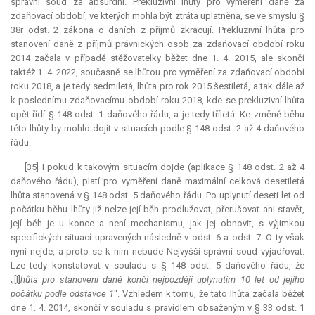
správní soud za
absurdní
. Prekluzivní lhůty pro vyměření daně za
zdaňovací období, ve kterých mohla být ztráta uplatněna, se ve smyslu §
38r odst. 2 zákona o daních z příjmů zkracují.
Prekluzivní lhůta
pro
stanovení daně z příjmů právnických osob za zdaňovací období roku
2014 začala v případě stěžovatelky běžet dne 1. 4. 2015, ale skončí
taktéž 1. 4. 2022, současně se lhůtou pro vyměření za zdaňovací období
roku 2018, a je tedy sedmiletá, lhůta pro rok 2015 šestiletá, a tak dále až
k poslednímu zdaňovacímu období roku 2018, kde se
prekluzivní lhůta
opět řídí § 148 odst. 1 daňového řádu, a je tedy tříletá. Ke změně běhu
této lhůty by mohlo dojít v situacích podle § 148 odst. 2 až 4 daňového
řádu.
[35] I pokud k takovým situacím dojde (aplikace § 148 odst. 2 až 4
daňového řádu), platí pro vyměření daně maximální celková desetiletá
lhůta stanovená v § 148 odst. 5 daňového řádu. Po uplynutí deseti let od
počátku běhu lhůty již nelze její běh prodlužovat, přerušovat ani stavět,
její běh je u konce a není mechanismu, jak jej obnovit, s výjimkou
specifických situací upravených následně v odst. 6 a odst. 7. O ty však
nyní nejde, a proto se k nim nebude Nejvyšší správní soud vyjadřovat.
Lze tedy konstatovat v souladu s § 148 odst. 5 daňového řádu, že
„[l]
hůta pro stanovení daně končí nejpozději uplynutím 10 let od jejího
počátku podle odstavce 1
“. Vzhledem k tomu, že tato lhůta začala běžet
dne 1. 4. 2014, skončí v souladu s pravidlem obsaženým v § 33 odst. 1