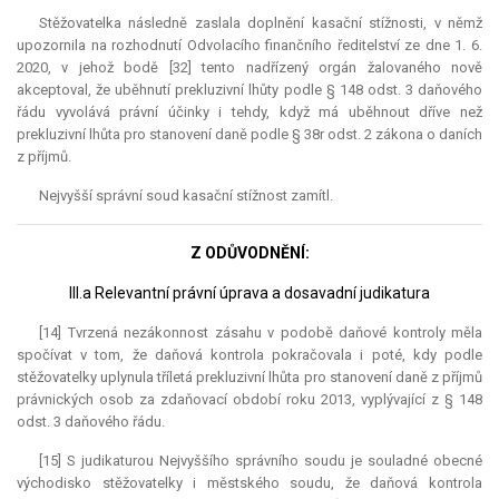
Stěžovatelka následně zaslala doplnění kasační stížnosti, v němž
upozornila na rozhodnutí Odvolacího finančního ředitelství ze dne 1. 6.
2020, v jehož bodě [32] tento nadřízený orgán žalovaného nově
akceptoval, že uběhnutí prekluzivní lhůty podle § 148 odst. 3 daňového
řádu vyvolává právní účinky i tehdy, když má uběhnout dříve než
prekluzivní lhůta
pro stanovení daně podle § 38r odst. 2 zákona o daních
z příjmů.
Nejvyšší správní soud kasační stížnost zamítl.
Z ODŮVODNĚNÍ:
III.a Relevantní právní úprava a dosavadní judikatura
[14] Tvrzená nezákonnost zásahu v podobě daňové kontroly měla
spočívat v tom, že daňová kontrola pokračovala i poté, kdy podle
stěžovatelky uplynula tříletá
prekluzivní lhůta
pro stanovení daně z příjmů
právnických osob za zdaňovací období roku 2013, vyplývající z § 148
odst. 3 daňového řádu.
[15] S judikaturou Nejvyššího správního soudu je souladné obecné
východisko stěžovatelky i městského soudu, že daňová kontrola