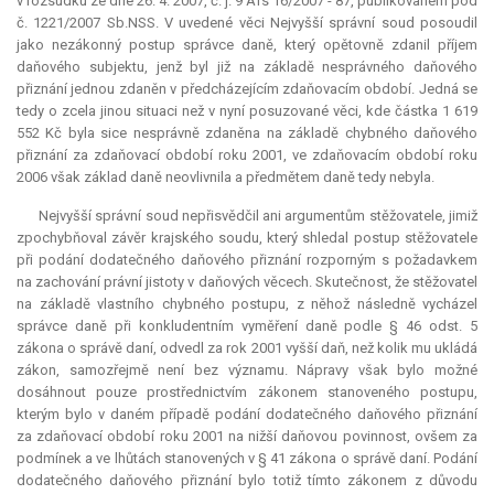
v rozsudku ze dne 26. 4. 2007, č. j. 9 Afs 16/2007 - 87, publikovaném pod
č. 1221/2007 Sb.NSS. V uvedené věci Nejvyšší správní soud posoudil
jako nezákonný postup správce daně, který opětovně zdanil příjem
daňového subjektu, jenž byl již na základě nesprávného daňového
přiznání jednou zdaněn v předcházejícím zdaňovacím období. Jedná se
tedy o zcela jinou situaci než v nyní posuzované věci, kde částka 1 619
552 Kč byla sice nesprávně zdaněna na základě chybného daňového
přiznání za zdaňovací období roku 2001, ve zdaňovacím období roku
2006 však základ daně neovlivnila a předmětem daně tedy nebyla.
Nejvyšší správní soud nepřisvědčil ani argumentům stěžovatele, jimiž
zpochybňoval závěr krajského soudu, který shledal postup stěžovatele
při podání dodatečného daňového přiznání rozporným s požadavkem
na zachování právní jistoty v daňových věcech. Skutečnost, že stěžovatel
na základě vlastního chybného postupu, z něhož následně vycházel
správce daně při konkludentním vyměření daně podle § 46 odst. 5
zákona o správě daní, odvedl za rok 2001 vyšší daň, než kolik mu ukládá
zákon, samozřejmě není bez významu. Nápravy však bylo možné
dosáhnout pouze prostřednictvím zákonem stanoveného postupu,
kterým bylo v daném případě podání dodatečného daňového přiznání
za zdaňovací období roku 2001 na nižší daňovou povinnost, ovšem za
podmínek a ve lhůtách stanovených v § 41 zákona o správě daní. Podání
dodatečného daňového přiznání bylo totiž tímto zákonem z důvodu