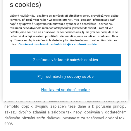
právnických osob za zdaňovací období roku 2006 ve výši 0 Kč, tedy
s cookies)
potvrdil původní daňovou povinnost ve výši 745 440 Kč. Odvolání
žalobce proti tomuto rozhodnutí správce daně žalovaný rozhodnutím ze
Vážený návštěvníku, snažíme se ze všech sil přinášet vysokou úroveň uživatelského
dne 18. 2. 2009, č. j. 10533/08-1202-802360, zamítl. Žalobce podal proti
komfortu při používání našich webových stránek. Mezi základní předpoklady patří
např. aby správně fungovalo vyhledávání, abychom vás neobtěžovali nevhodnou
rozhodnutí žalovaného žalobu, kterou Krajský soud v Ostravě shora
reklamou nebo abychom měli dostatek podnětů, jak web vylepšovat. Proto od Vás
uvedeným rozsudkem ze dne 27. 8. 2009, č. j. 22 Ca 139/2009 - 25,
potřebujeme souhlas se zpracováním souborů cookies, tj. malých souborů, které se
dočasně ukládají ve vašem prohlížeči. Předem děkujeme za udělení souhlasu. Data
zamítl.
využijeme ke zlepšování našich služeb a přizpůsobení obsahu webu přímo Vám na
míru.
Oznámení o ochraně osobních údajů a souborů cookie
Krajský soud v odůvodnění rozsudku uvedl, že účetní pochybení bylo
možné napravit z hlediska daňového pouze podáním dodatečného
daňového přiznání za zdaňovací období roku 2001, a nikoliv podáním
Zamítnout vše kromě nutných cookies
dodatečného daňového přiznání za zdaňovací období roku 2006.
Předmětné účetní pochybení se zcela nesporně týkalo výhradně
Přijmout všechny soubory cookie
zdaňovacího období roku 2001 a nebylo zde tedy věcné ani časové
souvislosti se zdaňovacím obdobím roku 2006. Předmětná částka byla
žalobcem v důsledku účetní chyby nesprávně zdaněna již v roce 2001, ve
Nastavení souborů cookie
zdaňovacím období roku 2006 však nebyla částka odpovídající výši
předmětné pohledávky zdaňována. Podle krajského soudu proto
nemohlo dojít k dvojímu zaplacení téže daně a k porušení principu
zákazu dvojího zdanění a žalobce tak nebyl oprávněn v dodatečném
daňovém přiznání snížit daňovou povinnost za zdaňovací období roku
2006.