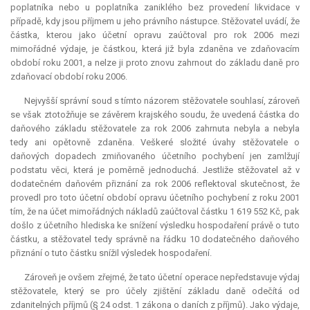
poplatníka nebo u poplatníka zaniklého bez provedení likvidace v
případě, kdy jsou příjmem u jeho právního nástupce. Stěžovatel uvádí, že
částka, kterou jako účetní opravu zaúčtoval pro rok 2006 mezi
mimořádné výdaje, je částkou, která již byla zdaněna ve zdaňovacím
období roku 2001, a nelze ji proto znovu zahrnout do základu daně pro
zdaňovací období roku 2006.
Nejvyšší správní soud s tímto názorem stěžovatele souhlasí, zároveň
se však ztotožňuje se závěrem krajského soudu, že uvedená částka do
daňového základu stěžovatele za rok 2006 zahrnuta nebyla a nebyla
tedy ani opětovně zdaněna. Veškeré složité úvahy stěžovatele o
daňových dopadech zmiňovaného účetního pochybení jen zamlžují
podstatu věci, která je poměrně jednoduchá. Jestliže stěžovatel až v
dodatečném daňovém přiznání za rok 2006 reflektoval skutečnost, že
provedl pro toto účetní období opravu účetního pochybení z roku 2001
tím, že na účet mimořádných nákladů zaúčtoval částku 1 619 552 Kč, pak
došlo z účetního hlediska ke snížení výsledku hospodaření právě o tuto
částku, a stěžovatel tedy správně na řádku 10 dodatečného daňového
přiznání o tuto částku snížil výsledek hospodaření.
Zároveň je ovšem zřejmé, že tato účetní operace nepředstavuje výdaj
stěžovatele, který se pro účely zjištění základu daně odečítá od
zdanitelných příjmů (§ 24 odst. 1 zákona o daních z příjmů). Jako výdaje,