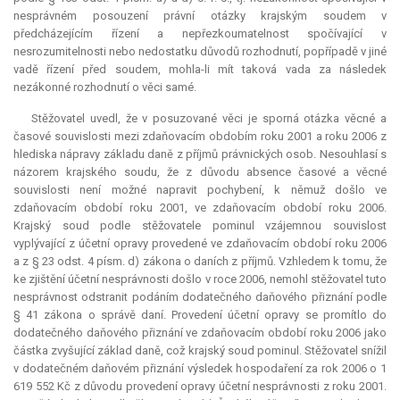
nesprávném posouzení právní otázky krajským soudem v
předcházejícím řízení a nepřezkoumatelnost spočívající v
nesrozumitelnosti nebo nedostatku důvodů rozhodnutí, popřípadě v jiné
vadě řízení před soudem, mohla-li mít taková vada za následek
nezákonné rozhodnutí o věci samé.
Stěžovatel uvedl, že v posuzované věci je sporná otázka věcné a
časové souvislosti mezi zdaňovacím obdobím roku 2001 a roku 2006 z
hlediska nápravy základu daně z příjmů právnických osob. Nesouhlasí s
názorem krajského soudu, že z důvodu absence časové a věcné
souvislosti není možné napravit pochybení, k němuž došlo ve
zdaňovacím období roku 2001, ve zdaňovacím období roku 2006.
Krajský soud podle stěžovatele pominul vzájemnou souvislost
vyplývající z účetní opravy provedené ve zdaňovacím období roku 2006
a z § 23 odst. 4 písm. d) zákona o daních z příjmů. Vzhledem k tomu, že
ke zjištění účetní nesprávnosti došlo v roce 2006, nemohl stěžovatel tuto
nesprávnost odstranit podáním dodatečného daňového přiznání podle
§ 41 zákona o správě daní. Provedení účetní opravy se promítlo do
dodatečného daňového přiznání ve zdaňovacím období roku 2006 jako
částka zvyšující základ daně, což krajský soud pominul. Stěžovatel snížil
v dodatečném daňovém přiznání výsledek hospodaření za rok 2006 o 1
619 552 Kč z důvodu provedení opravy účetní nesprávnosti z roku 2001.