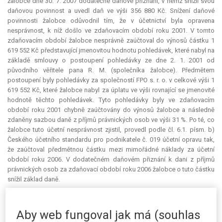
žalobce dne 30. 7. 2007 dodatečné daňové přiznání, v němž snížil svou
daňovou povinnost a uvedl daň ve výši 356 880 Kč. Snížení daňové
povinnosti žalobce odůvodnil tím, že v účetnictví byla opravena
nesprávnost, k níž došlo ve zdaňovacím období roku 2001. V tomto
zdaňovacím období žalobce nesprávně zaúčtoval do výnosů částku 1
619 552 Kč představující jmenovitou hodnotu pohledávek, které nabyl na
základě smlouvy o postoupení pohledávky ze dne 2. 1. 2001 od
původního věřitele pana R. M. (společníka žalobce). Předmětem
postoupení byly pohledávky za společností FPO s. r. o. v celkové výši 1
619 552 Kč, které žalobce nabyl za úplatu ve výši rovnající se jmenovité
hodnotě těchto pohledávek. Tyto pohledávky byly ve zdaňovacím
období roku 2001 chybně zaúčtovány do výnosů žalobce a následně
zdaněny sazbou daně z příjmů právnických osob ve výši 31 %. Po té, co
žalobce tuto účetní nesprávnost zjistil, provedl podle čl. 6.1. písm. b)
Českého účetního standardu pro podnikatele č. 019 účetní opravu tak,
že zaúčtoval předmětnou částku mezi mimořádné náklady za účetní
období roku 2006. V dodatečném daňovém přiznání k dani z příjmů
právnických osob za zdaňovací období roku 2006 žalobce o tuto částku
snížil základ daně.
Správce daně tento postup žalobce neakceptoval a po provedeném
vytýkacím řízení dodatečným platebním výměrem ze dne 6. 8. 2008, č. j.
Aby web fungoval jak má (souhlas
168147/08/388913/6453, žalobci dodatečně vyměřil daň z příjmů