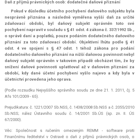
Daň z příjmů právnických osob: dodatečné daňové přiznání
Pokud v důsledku účetního pochybení daňového subjektu byla
nesprávně přiznána a následně vyměřena vyšší daň za určité
zdaňovací období, byl daňový subjekt oprávněn toto své
pochybení napravit v souladu s § 41 odst. 4 zákona č. 337/1992 Sb.,
o správě daní a poplatků, pouze podáním dodatečného daňového
přiznání za toto zdaňovací období. Objektivní lhůtu podle § 41
odst. 4 ve spojení s § 47 odst. 1 téhož zákona pro podání
dodatečného daňového přiznání na nižší daňovou povinnost nebyl
daňový subjekt oprávněn v takovém případě obcházet tím, že by
snížení daňové povinnosti uplatňoval až v daňovém přiznání za
období, kdy dané účetní pochybení vyšlo najevo a kdy byla v
účetnictví provedena jeho oprava.
(Podle rozsudku Nejvyššího správního soudu ze dne 21. 1. 2011, čj. 5
Afs 101/2009 - 65).
Prejudikatura: č. 1221/2007 Sb.NSS, č. 1438/2008 Sb.NSS a č. 2055/2010
Sb.NSS; nález Ústavního soudu č. 14/2001 Sb.ÚS (sp. zn. II. ÚS
67/2000).
Věc: Společnost s ručením omezeným REMM - software proti
Finančnímu ředitelství v Ostravě o daň z příjmů právnických osob, o