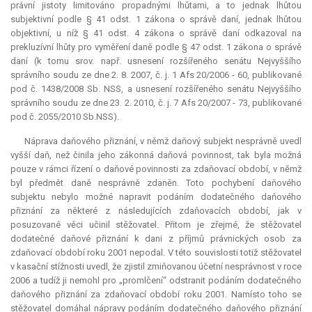
právní jistoty limitováno propadnými lhůtami, a to jednak lhůtou
subjektivní podle § 41 odst. 1 zákona o správě daní, jednak lhůtou
objektivní, u níž § 41 odst. 4 zákona o správě daní odkazoval na
prekluzívní lhůty pro vyměření daně podle § 47 odst. 1 zákona o správě
daní (k tomu srov. např. usnesení rozšířeného senátu Nejvyššího
správního soudu ze dne 2. 8. 2007, č. j. 1 Afs 20/2006 - 60, publikované
pod č. 1438/2008 Sb. NSS, a usnesení rozšířeného senátu Nejvyššího
správního soudu ze dne 23. 2. 2010, č. j. 7 Afs 20/2007 - 73, publikované
pod č. 2055/2010 Sb.NSS).
Náprava daňového přiznání, v němž daňový subjekt nesprávně uvedl
vyšší daň, než činila jeho zákonná daňová povinnost, tak byla možná
pouze v rámci řízení o daňové povinnosti za zdaňovací období, v němž
byl předmět daně nesprávně zdaněn. Toto pochybení daňového
subjektu nebylo možné napravit podáním dodatečného daňového
přiznání za některé z následujících zdaňovacích období, jak v
posuzované věci učinil stěžovatel. Přitom je zřejmé, že stěžovatel
dodatečné daňové přiznání k dani z příjmů právnických osob za
zdaňovací období roku 2001 nepodal. V této souvislosti totiž stěžovatel
v kasační stížnosti uvedl, že zjistil zmiňovanou účetní nesprávnost v roce
2006 a tudíž ji nemohl pro „promlčení“ odstranit podáním dodatečného
daňového přiznání za zdaňovací období roku 2001. Namísto toho se
stěžovatel domáhal nápravy podáním dodatečného daňového přiznání