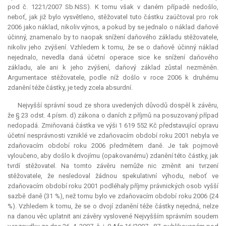
pod č. 1221/2007 Sb.NSS). K tomu však v daném případě nedošlo,
neboť, jak již bylo vysvětleno, stěžovatel tuto částku zaúčtoval pro rok
2006 jako náklad, nikoliv výnos, a pokud by se jednalo o náklad daňové
účinný, znamenalo by to naopak snížení daňového základu stěžovatele,
nikoliv jeho zvýšení. Vzhledem k tomu, že se o daňově účinný náklad
nejednalo, nevedla daná účetní operace sice ke snížení daňového
základu, ale ani k jeho zvýšení, daňový základ zůstal nezměněn.
Argumentace stěžovatele, podle níž došlo v roce 2006 k druhému
zdanění téže částky, je tedy zcela
absurdní
.
Nejvyšší správní soud ze shora uvedených důvodů dospěl k závěru,
že § 23 odst. 4 písm. d) zákona o daních z příjmů na posuzovaný případ
nedopadá. Zmiňovaná částka ve výši 1 619 552 Kč představující opravu
účetní nesprávnosti vzniklé ve zdaňovacím období roku 2001 nebyla ve
zdaňovacím období roku 2006 předmětem daně. Je tak pojmově
vyloučeno, aby došlo k dvojímu (opakovanému) zdanění této částky, jak
tvrdí stěžovatel. Na tomto závěru nemůže nic změnit ani tvrzení
stěžovatele, že nesledoval žádnou spekulativní výhodu, neboť ve
zdaňovacím období roku 2001 podléhaly příjmy právnických osob vyšší
sazbě daně (31 %), než tomu bylo ve zdaňovacím období roku 2006 (24
%). Vzhledem k tomu, že se o dvojí zdanění téže částky nejedná, nelze
na danou věc uplatnit ani závěry vyslovené Nejvyšším správním soudem