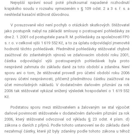
Nejvyšší správní soud poté přezkoumal napadené rozhodnutí
krajského soudu v rozsahu vymezeném v § 109 odst. 2 a 3 s. ř. s. a
neshledal kasační stížnost důvodnou.
V posuzované věci není pochyb o otázkách skutkových. Stěžovatel
jako postupník nabyl na základě smlouvy o postoupení pohledávky ze
dne 2. 1. 2001 od postupitele pana R. M. pohledávky za společností FPO
s. r. o. v celkové výši 1 619 552 Kč, a to za úplatu odpovídající jmenovité
hodnotě těchto pohledávek. Předmětné pohledávky stěžovatel chybně
zaúčtoval do zdanitelných výnosů ve zdaňovacím období roku 2001,
částka odpovídající výši postoupených pohledávek byla proto
nesprávně zahrnuta do základu daně za toto období a zdaněna. Není
sporu ani o tom, že stěžovatel provedl pro účetní období roku 2006
opravu účetní nesprávnosti, přičemž předmětnou částku zaúčtoval na
účet mimořádných nákladů. V dodatečném daňovém přiznání za rok
2006 tak stěžovatel vykázal snížený výsledek hospodaření o 1 619 552
Kč.
Podstatou sporu mezi stěžovatelem a žalovaným se stal výpočet
daňové povinnosti stěžovatele v dodatečném daňovém přiznání za rok
2006, který stěžovatel odvozoval od výkladu § 23 odst. 4 písm. d)
zákona o daních z příjmů. Podle tohoto ustanovení se do základu daně
nezahrnují částky, které již byly zdaněny podle tohoto zákona u téhož