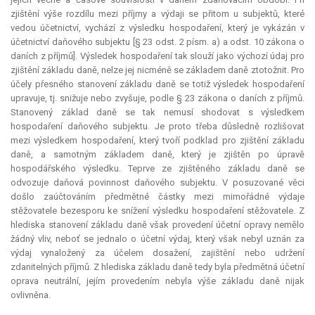
zjištění výše rozdílu mezi příjmy a výdaji se přitom u subjektů, které
vedou účetnictví, vychází z výsledku hospodaření, který je vykázán v
účetnictví daňového subjektu [§ 23 odst. 2 písm. a) a odst. 10 zákona o
daních z příjmů]. Výsledek hospodaření tak slouží jako výchozí údaj pro
zjištění základu daně, nelze jej nicméně se základem daně ztotožnit. Pro
účely přesného stanovení základu daně se totiž výsledek hospodaření
upravuje, tj. snižuje nebo zvyšuje, podle § 23 zákona o daních z příjmů.
Stanovený základ daně se tak nemusí shodovat s výsledkem
hospodaření daňového subjektu. Je proto třeba důsledně rozlišovat
mezi výsledkem hospodaření, který tvoří podklad pro zjištění základu
daně, a samotným základem daně, který je zjištěn po úpravě
hospodářského výsledku. Teprve ze zjištěného základu daně se
odvozuje daňová povinnost daňového subjektu. V posuzované věci
došlo zaúčtováním předmětné částky mezi mimořádné výdaje
stěžovatele bezesporu ke snížení výsledku hospodaření stěžovatele. Z
hlediska stanovení základu daně však provedení účetní opravy nemělo
žádný vliv, neboť se jednalo o účetní výdaj, který však nebyl uznán za
výdaj vynaložený za účelem dosažení, zajištění nebo udržení
zdanitelných příjmů. Z hlediska základu daně tedy byla předmětná účetní
oprava neutrální, jejím provedením nebyla výše základu daně nijak
ovlivněna.