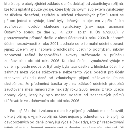
které se pro účely zjištění základu daně odečítají od zdanitelných příjmů,
lze totiž uplatnit pouze výdaje, které byly daňovým subjektem vynaloženy
za účelem dosažení, zajištění a udržení zdanitelných příjmů. Musí se
přitom jednat o výdaje, které byly daňovým subjektem v příslušném
zdaňovacím období skutečně vynaloženy (srov. např. usnesení
Ústavního soudu ze dne 23. 4. 2001, sp.zn. II. ÚS 67/2000). V
posuzovaném případě došlo v rámci účetnictví k roku 2006 k nápravě
účetní nesprávnosti z roku 2001. Jednalo se o formální účetní operaci,
jejímž účelem byla náprava předchozího účetního pochybení, nikoliv
zobrazení reálné hospodářské aktivity stěžovatele v průběhu
zdaňovacího období roku 2006. Ke skutečnému vynaložení výdaje v
daném případě nedošlo. Byť tedy byla tato částka z hlediska účetního
zahrnuta mezi výdaje stěžovatele, nelze tento výdaj odečíst pro účely
stanovení základu daně od zdanitelných příjmů stěžovatele. Pouhá
skutečnost, že předmětná částka byla na základě účetních předpisů
zaúčtována mezi mimořádné náklady roku 2006, nečiní z této účetní
opravy výdaj, který by bylo možno odečíst od zdanitelných příjmů
stěžovatele ve zdaňovacím období roku 2006.
Podle § 23 odst. 1 zákona o daních z příjmů je základem daně rozdíl,
o který příjmy, s výjimkou příjmů, které nejsou předmětem daně, a příjmů
osvobozených od daně, převyšují výdaje (náklady), a to při respektování
jejich věcné a časové souvislosti v daném zdaňovacím období. Při