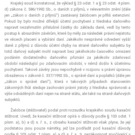
Krajský soud konstatoval, že výklad § 23 odst. 1 a § 23 odst. 4 písm.
d) zákona č. 586/1992 Sb., o daních z příjmů, v relevantním znění (dále
jen „zákon o daních z příjmů“) zastávaný žalobcem je příliš extenzivní.
Pokud by bylo možné dřívější účetní pochybení z hlediska daňového
napravit nezahrnutím příslušné částky do základu daně, vedl by tento
postup k absurdním závěrům, které by měly za následek právní nejistotu
ve věcech placení a vybírání daní. Jakékoliv nesprávné odvedení vyšší
daně z příjmů z důvodu účetní chyby na straně daňového subjektu by
totiž daňový subjekt mohl napravit bez jakéhokoliv časového omezení
podáním dodatečného daňového přiznání za jakékoliv zdaňovací
období následující po zdaňovacím období, v němž došlo k účetnímu
pochybení. Takové závěry jsou nepochybně v rozporu s právní úpravou
obsaženou v zákoně č. 337/1992 Sb., o správě daní a poplatků (dále jen
„zákon o správě daní“), která v takových případech stanovením
zákonných lhůt sleduje zachování právní jistoty z hlediska správnosti a
výše odváděných daní nejen na straně státu, ale také na straně daňových
subjektů.
Žalobce (stěžovatel) podal proti rozsudku krajského soudu kasační
stížnost. Uvedl, že kasační stížnost opírá o důvody podle § 103 odst. 1
písm. a), b) a d) s. ř. s., z obsahu kasační stížnosti však plyne, že její
podstatou jsou pouze námitky, jež lze podřadit pod kasační důvody
podle § 103 odst. 1 písm. a) a d) s. ř. s., tj. nezákonnost spočívající v