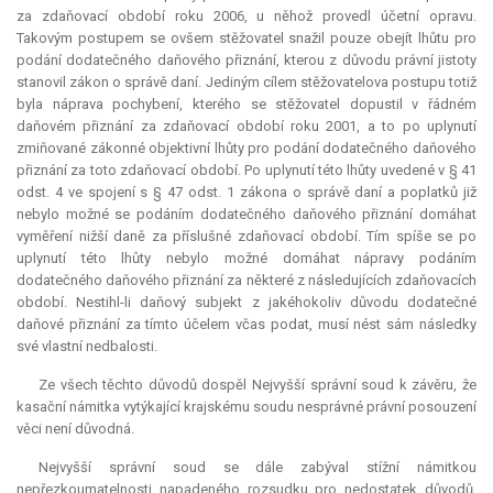
za zdaňovací období roku 2006, u něhož provedl účetní opravu.
Takovým postupem se ovšem stěžovatel snažil pouze obejít lhůtu pro
podání dodatečného daňového přiznání, kterou z důvodu právní jistoty
stanovil zákon o správě daní. Jediným cílem stěžovatelova postupu totiž
byla náprava pochybení, kterého se stěžovatel dopustil v řádném
daňovém přiznání za zdaňovací období roku 2001, a to po uplynutí
zmiňované zákonné objektivní lhůty pro podání dodatečného daňového
přiznání za toto zdaňovací období. Po uplynutí této lhůty uvedené v § 41
odst. 4 ve spojení s § 47 odst. 1 zákona o správě daní a poplatků již
nebylo možné se podáním dodatečného daňového přiznání domáhat
vyměření nižší daně za příslušné zdaňovací období. Tím spíše se po
uplynutí této lhůty nebylo možné domáhat nápravy podáním
dodatečného daňového přiznání za některé z následujících zdaňovacích
období. Nestihl-li daňový subjekt z jakéhokoliv důvodu dodatečné
daňové přiznání za tímto účelem včas podat, musí nést sám následky
své vlastní nedbalosti.
Ze všech těchto důvodů dospěl Nejvyšší správní soud k závěru, že
kasační námitka vytýkající krajskému soudu nesprávné právní posouzení
věci není důvodná.
Nejvyšší správní soud se dále zabýval stížní námitkou
nepřezkoumatelnosti napadeného rozsudku pro nedostatek důvodů.