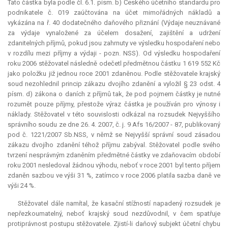
Tato částka byla podle čl. 6.1. písm. b) Českého účetního standardu pro
podnikatele č. 019 zaúčtována na účet mimořádných nákladů a
vykázána na ř. 40 dodatečného daňového přiznání (Výdaje neuznávané
za výdaje vynaložené za účelem dosažení, zajištění a udržení
zdanitelných příjmů, pokud jsou zahrnuty ve výsledku hospodaření nebo
v rozdílu mezi příjmy a výdaji - pozn. NSS). Od výsledku hospodaření
roku 2006 stěžovatel následně odečetl předmětnou částku 1 619 552 Kč
jako položku již jednou roce 2001 zdaněnou. Podle stěžovatele krajský
soud nezohlednil princip zákazu dvojího zdanění a vyložil § 23 odst. 4
písm. d) zákona o daních z příjmů tak, že pod pojmem částky je nutné
rozumět pouze příjmy, přestože výraz částka je používán pro výnosy i
náklady. Stěžovatel v této souvislosti odkázal na rozsudek Nejvyššího
správního soudu ze dne 26. 4. 2007, č. j. 9 Afs 16/2007 - 87, publikovaný
pod č. 1221/2007 Sb.NSS, v němž se Nejvyšší správní soud zásadou
zákazu dvojího zdanění téhož příjmu zabýval. Stěžovatel podle svého
tvrzení nesprávným zdaněním předmětné částky ve zdaňovacím období
roku 2001 nesledoval žádnou výhodu, neboť v roce 2001 byl tento příjem
zdaněn sazbou ve výši 31 %, zatímco v roce 2006 platila sazba daně ve
výši 24 %.
Stěžovatel dále namítal, že kasační stížností napadený rozsudek je
nepřezkoumatelný, neboť krajský soud nezdůvodnil, v čem spatřuje
protiprávnost postupu stěžovatele. Zjistí-li daňový subjekt účetní chybu