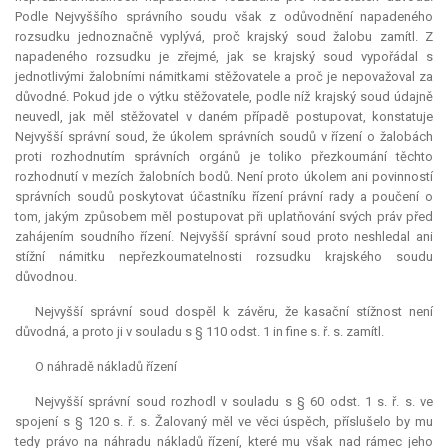
Podle Nejvyššího správního soudu však z odůvodnění napadeného
rozsudku jednoznačně vyplývá, proč krajský soud žalobu zamítl. Z
napadeného rozsudku je zřejmé, jak se krajský soud vypořádal s
jednotlivými žalobními námitkami stěžovatele a proč je nepovažoval za
důvodné. Pokud jde o výtku stěžovatele, podle níž krajský soud údajně
neuvedl, jak měl stěžovatel v daném případě postupovat, konstatuje
Nejvyšší správní soud, že úkolem správních soudů v řízení o žalobách
proti rozhodnutím správních orgánů je toliko přezkoumání těchto
rozhodnutí v mezích žalobních bodů. Není proto úkolem ani povinností
správních soudů poskytovat účastníku řízení právní rady a poučení o
tom, jakým způsobem měl postupovat při uplatňování svých práv před
zahájením soudního řízení. Nejvyšší správní soud proto neshledal ani
stížní námitku nepřezkoumatelnosti rozsudku krajského soudu
důvodnou.
Nejvyšší správní soud dospěl k závěru, že kasační stížnost není
důvodná, a proto ji v souladu s § 110 odst. 1
in fine
s. ř. s. zamítl.
O náhradě nákladů řízení
Nejvyšší správní soud rozhodl v souladu s § 60 odst. 1 s. ř. s. ve
spojení s § 120 s. ř. s. Žalovaný měl ve věci úspěch, příslušelo by mu
tedy právo na náhradu nákladů řízení, které mu však nad rámec jeho