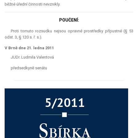
běžné úřední činnosti nevznikly.
POUČENÍ:
Proti tomuto rozsudku nejsou opravné prostředky přípustné (§ 53
odst. 3, § 120 s. ř. s.).
V Brně dne 21. ledna 2011
JUDr. Ludmila Valentová
předsedkyně senátu