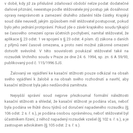
v době, kdy již za příslušné zdaňovací období nelze podat dodatečné
daňové přiznání, neexistuje podle stěžovatele jiný postup jak dosáhnout
opravy nesprávnosti a zamezení druhého zdanění téže částky. Krajský
soud dále neuvedl, jakým způsobem měl stěžovatel postupovat, pokud
bylo jeho jednání protiprávní. Pokud jde o závěr krajského soudu týkající
se časového omezení oprav účetních pochybení, namítal stěžovatel, že
aplikace § 23 odst. 1 ve spojení s § 23 odst. 4 písm. d) zákona o daních
z příjmů není časově omezena, a proto není možné zákonné omezení
dotvořit svévolně. V této souvislosti poukázal stěžovatel také na
rozsudek Vrchního soudu v Praze ze dne 24. 6. 1994, sp. zn. 6 A 59/93,
publikovaný pod č. 115/1996 SJS.
Žalovaný ve vyjádření ke kasační stížnosti pouze odkázal na obsah
svého vyjádření k žalobě a na obsah svého rozhodnutí a navrhl, aby
kasační stížnost byla jako nedůvodná zamítnuta.
Nejvyšší správní soud nejprve přezkoumal formální náležitosti
kasační stížnosti a shledal, že kasační stížnost je podána včas, neboť
byla podána ve lhůtě dvou týdnů od doručení napadeného rozsudku (§
106 odst. 2 s. ř. s.), je podána osobou oprávněnou, neboť stěžovatel byl
účastníkem řízení, z něhož napadený rozsudek vzešel (§ 102 s. ř. s.), a je
zastoupen advokátem (§ 105 odst. 2 s. ř. s.).