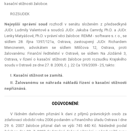
kasační stížnosti žalobce.
ROZSUDEK
Nejvyšší správní soud
rozhodl v senátu složeném z předsedkyně
JUDr. Ludmily Valentové a soudců JUDr. Jakuba Camrdy, Ph.D. a JUDr.
Lenky Matyášové, Ph.D. v právní věci žalobce: REMM - software s. r. o., se
sídlem 28. října 1397/121a, Ostrava, zastoupený JUDr. Richardem
Mencnerem, advokátem se sídlem Milíčova 12, Ostrava, proti
žalovanému: Finanční ředitelství v Ostravě, se sídlem Na Jízdárně 3,
Ostrava, v řízení o kasační stížnosti žalobce proti rozsudku Krajského
soudu v Ostravě ze dne 27. 8. 2009, č. j. 22 Ca 139/2009 - 25, takto:
I. Kasační stížnost se zamítá.
II. Žalovanému se náhrada nákladů řízení o kasační stížnosti
nepřiznává.
ODŮVODNĚNÍ:
V řádném daňovém přiznání k dani z příjmů právnických osob za
zdaňovací období roku 2006 podaném u Finančního úřadu Ostrava I dne
29. 6. 2007 žalobce přiznal daň ve výši 745 440 Kč. Následně podal