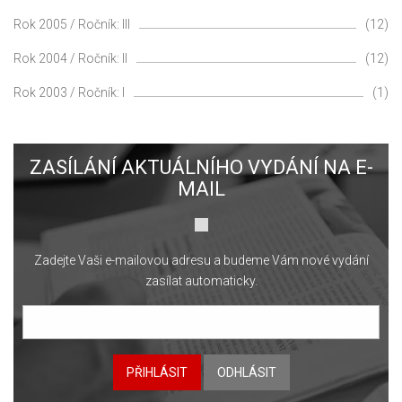
Rok 2005 / Ročník: III
(12)
Rok 2004 / Ročník: II
(12)
Rok 2003 / Ročník: I
(1)
ZASÍLÁNÍ AKTUÁLNÍHO VYDÁNÍ NA E-
MAIL
Zadejte Vaši e-mailovou adresu a budeme Vám nové vydání
zasílat automaticky.
PŘIHLÁSIT
ODHLÁSIT