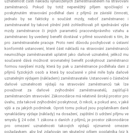
uznatelnost části nákladů vynaložených zaměstnavatelem na stravování
zaměstnanců. Pokud by totiž nepeněžitý příjem spočívající v
poskytnutém stravování podléhal dani z příjmů ze závislé činnosti,
jednalo by se fakticky o součást mzdy, neboť zaměstnanec i
zaměstnavatel by takové plnění jistě zohledňovali při sjednávání výše
mzdy zaměstnance či jiných parametrů pracovněprávního vztahu a
zaměstnanec by uvedený benefit dostával v přímé souvislosti s tím, že
pro zaměstnavatele pracuje. Proto není důvodu pochybovat o ústavní
konformitě ustanovení, které část nákladů na stravování zaměstnanců
neumožňuje zaměstnavateli uplatnit jako daňově uznatelné, jelikož mu
současně dává možnost srovnatelný benefit poskytnout zaměstnanci
formou navýšení mzdy, která by pak u zaměstnance podléhala dani z
příjmů fyzických osob a která by současně v plné míře byla daňově
uznatelným výdajem (nákladem) zaměstnavatele. Ustanovení o částečné
daňové uznatelnosti výdajů na stravování zaměstnanců tak lze
považovat za daňové zvýhodnění zaměstnavatelů, zajišťují-li
zaměstnancům stravování. Zákonodárce má relativně široký prostor pro
úvahu, zda takové zvýhodnění poskytnout, či nikoli, a pokud ano, v jaké
výši a za jakých podmínek. Oproti tomu pokud jsou poplatníkem daně
vynakládány výdaje (náklady) na dosažení, zajištění či udržení příjmu ve
smyslu § 24 odst. 1 zákona o daních z příjmů, je prostor zákonodárce
pro omezení uznatelnosti takových výdajů významně omezen
požadavkem, aby byl zdaňován jen skutečný příjem poplatníka (viz k