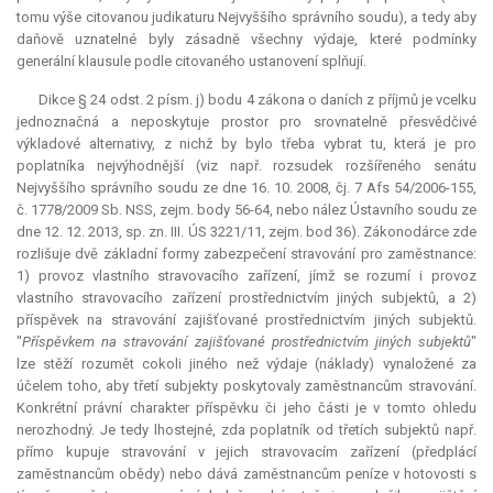
tomu výše citovanou judikaturu Nejvyššího správního soudu), a tedy aby
daňově uznatelné byly zásadně všechny výdaje, které podmínky
generální klausule podle citovaného ustanovení splňují.
Dikce § 24 odst. 2 písm. j) bodu 4 zákona o daních z příjmů je vcelku
jednoznačná a neposkytuje prostor pro srovnatelně přesvědčivé
výkladové alternativy, z nichž by bylo třeba vybrat tu, která je pro
poplatníka nejvýhodnější (viz např. rozsudek rozšířeného senátu
Nejvyššího správního soudu ze dne 16. 10. 2008, čj. 7 Afs 54/2006-155,
č. 1778/2009 Sb. NSS, zejm. body 56-64, nebo nález Ústavního soudu ze
dne 12. 12. 2013, sp. zn. III. ÚS 3221/11, zejm. bod 36). Zákonodárce zde
rozlišuje dvě základní formy zabezpečení stravování pro zaměstnance:
1) provoz vlastního stravovacího zařízení, jímž se rozumí i provoz
vlastního stravovacího zařízení prostřednictvím jiných subjektů, a 2)
příspěvek na stravování zajišťované prostřednictvím jiných subjektů.
"
Příspěvkem na stravování zajišťované prostřednictvím jiných subjektů
"
lze stěží rozumět cokoli jiného než výdaje (náklady) vynaložené za
účelem toho, aby třetí subjekty poskytovaly zaměstnancům stravování.
Konkrétní právní charakter příspěvku či jeho části je v tomto ohledu
nerozhodný. Je tedy lhostejné, zda poplatník od třetích subjektů např.
přímo kupuje stravování v jejich stravovacím zařízení (předplácí
zaměstnancům obědy) nebo dává zaměstnancům peníze v hotovosti s