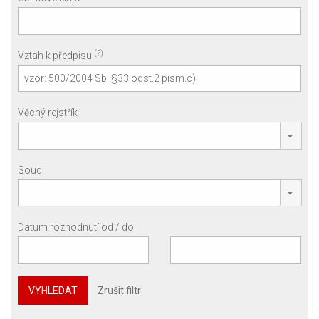
(?)
Vztah k předpisu
Věcný rejstřík
Soud
Datum rozhodnutí od / do
VYHLEDAT
Zrušit filtr