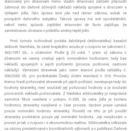
stanovený pro stravování mimo vlastní stravovací zařízení připouští
zahrnout do daňově účinných nákladů náklady spojené s dovozem a
výdejem jídla. Tato úprava sice jde nad rámec zákona, avšak ve
prospěch daňového subjektu. Taková úprava má své opodstatnění,
neboť tento způsob zajištění stravování
de facto
zajišťuje, že
zaměstnanec dostane v průběhu směny teplé jídlo.
Proti tomuto rozhodnutí podala žalobkyně (stěžovatelka) kasační
stížnost. Namítala, že závěr krajského soudu je v rozporu se zákonem č.
563/1991 Sb., o účetnictví. Podle § 25 odst. 1 písm. e) zákona o
účetnictví se ceniny oceňují jejich nominálními hodnotami, tedy bez
nákladů spojených s jejich pořízením (provize, poštovné, cestovní
náklady). Vymezení stravenek jako cenin stanoví podle vyhlášky č.
500/2002 Sb. pro podnikatele Český účetní standard č. 016. Provize,
kterou hradí pořizovatel stravenek při jejich pořízení, nevstupuje tedy do
hodnoty stravenky, není součástí její pořizovací hodnoty a je součástí
provozních nákladů pořizovatele. Z hlediska stěžovatelky je nesprávná
samotná
fikce
uvedená v pokynu D-300, že cena jídla je tvořena
hodnotou stravenky navýšené o část provize. Správní praxe uznává
pouze nominální hodnotu stravenky. Rovněž na trhu je při použití
stravenky podstatná pouze její nominální hodnota. Její navyšování o
provizi je tak v rozporu i s ekonomickou realitou. Stěžovatelka odkázala
na názory prezentované v koordinačních výborech a v publikaci Daňové