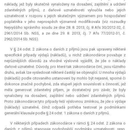
náklady, jež byly skutečně vynaloženy na dosažení, zajištění a udržení
zdanitelných příjmů, z daňové uznatelnosti vyloučila nebo jejich
uznatelnost v rozporu s jejich skutečným významem pro hospodaření
poplatníka v jeho neprospěch významně modifikovala (viz rozsudky
Nejvyššího správního soudu ze dne 28. 8. 2013, čj. 8 Afs 30/2012-32, č.
2961/2014 Sb. NSS, a ze dne 29. 8. 2013, čj. 7 Afs 77/2012-31, č.
2962/2014 Sb. NSS).
V § 24 odst. 2 zákona o daních z příjmů jsou pak upraveny některé
specifické případy výdajů (nákladů), u nichž zákonodárce považuje z
nejrůznějších důvodů za vhodné výslovně vyjádřit, že jde o náklady
daňově uznatelné. Důvody, pro které tak zákonodárce činí, jsou různého
druhu, avšak lze vysledovat některé častěji se objevující. U mnoha výdajů
(nákladů) podle citovaného ustanovení by mohlo být nejasné, sporné či
dokonce značně pochybné, zda stupeň jejich souvislosti s činností, jež
měla
generovat
zdanitelný příjem, je dostatečný pro závěr, že byly
vynaloženy na dosažení, zajištění nebo udržení zdanitelných příjmů.
Proto zákonodárce tyto případy řeší výslovnou zmínkou, že jde o výdaje
(náklady) uznatelné, čímž odpadá potřeba testovat je podmínkami
generální klausule podle § 24 odst. 1 zákona o daních z příjmů.
V některých případech zákonodárce v rámci § 24 odst. 2 zákona o
daních z příjmů stanovuje podrobnější podmínky uznatelnosti, resp.