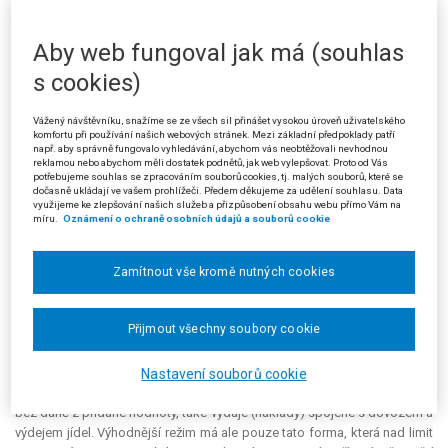
provoz vlastního stravovacího zařízení není nijak omezen pouze u
klasického závodního stravování (vyloučena je pouze hodnota potravin).
Aby web fungoval jak má (souhlas
U všech ostatních forem závodního stravování zákon stanovuje
nákladový limit, který se uplatní i při zajišťování závodního stravování
s cookies)
prostřednictvím stravenek, neboť je to považováno za závodní
stravování zajišťované prostřednictvím jiných subjektů. Co se rozumí
Vážený návštěvníku, snažíme se ze všech sil přinášet vysokou úroveň uživatelského
cenou jídla při zajišťování stravování prostřednictvím stravenek, citovaný
komfortu při používání našich webových stránek. Mezi základní předpoklady patří
např. aby správně fungovalo vyhledávání, abychom vás neobtěžovali nevhodnou
zákon neříká. Podle vnitřního pokynu D-300 ministerstva financí k
reklamou nebo abychom měli dostatek podnětů, jak web vylepšovat. Proto od Vás
jednotnému postupu při uplatňování některých ustanovení zákona o
potřebujeme souhlas se zpracováním souborů cookies, tj. malých souborů, které se
dočasně ukládají ve vašem prohlížeči. Předem děkujeme za udělení souhlasu. Data
daních z příjmů (dále jen "pokyn D-300") je jí hodnota stravenky včetně
využijeme ke zlepšování našich služeb a přizpůsobení obsahu webu přímo Vám na
poplatku za zprostředkování jejího prodeje. Tento pokyn není právním
míru.
Oznámení o ochraně osobních údajů a souborů cookie
předpisem. Jeho snahou je sjednocení správní praxe. Při rozporu musí
správce daně jednat výhradně v souladu se zákony a jinými obecně
Zamítnout vše kromě nutných cookies
závaznými právními předpisy. Text pokynu D-300 však není v rozporu se
zákonem, pouze upřesňuje, co se rozumí cenou jídla při zajišťování
stravování prostřednictvím stravenek, a vyjadřuje stanovisko, že provize
Přijmout všechny soubory cookie
představuje součást pořizovací ceny stravenky. Výhodnější režim
poskytuje pokyn D-300 v případě dovážení jídel z cizích stravovacích
zařízení do vlastních výdejen, kdy jsou daňovým výdajem kromě
Nastavení souborů cookie
příspěvku, který se u plátců daně z přidané hodnoty stanoví z ceny jídla
bez daně z přidané hodnoty, také výdaje (náklady) spojené s dovozem a
výdejem jídel. Výhodnější režim má ale pouze tato forma, která nad limit