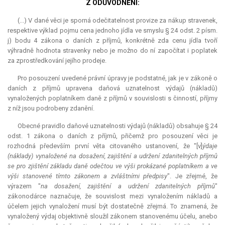
Z ODŮVODNĚNÍ:
(...) V dané věci je sporná odečitatelnost provize za nákup stravenek,
respektive výklad pojmu cena jednoho jídla ve smyslu § 24 odst. 2 písm.
j) bodu 4 zákona o daních z příjmů, konkrétně zda cenu jídla tvoří
výhradně hodnota stravenky nebo je možno do ní započítat i poplatek
za zprostředkování jejího prodeje.
Pro posouzení uvedené právní úpravy je podstatné, jak je v zákoně o
daních z příjmů upravena daňová uznatelnost výdajů (nákladů)
vynaložených poplatníkem daně z příjmů v souvislosti s činností, příjmy
z níž jsou podrobeny zdanění.
Obecné pravidlo daňové uznatelnosti výdajů (nákladů) obsahuje § 24
odst. 1 zákona o daních z příjmů, přičemž pro posouzení věci je
rozhodná především první věta citovaného ustanovení, že "[v]
ýdaje
(náklady) vynaložené na dosažení, zajištění a udržení zdanitelných příjmů
se pro zjištění základu daně odečtou ve výši prokázané poplatníkem a ve
výši stanovené tímto zákonem a zvláštními předpisy
". Je zřejmé, že
výrazem "
na dosažení, zajištění a udržení zdanitelných příjmů
"
zákonodárce naznačuje, že souvislost mezi vynaložením nákladů a
účelem jejich vynaložení musí být dostatečně zřejmá. To znamená, že
vynaložený výdaj objektivně sloužil zákonem stanovenému účelu, anebo