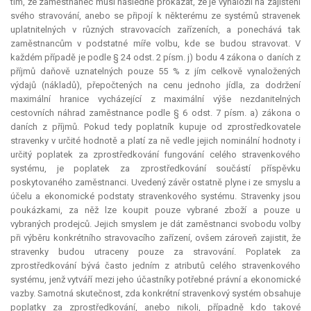
tím, že zaměstnanec musí následně prokázat, že je vynaložil na zajištění
svého stravování, anebo se připojí k některému ze systémů stravenek
uplatnitelných v různých stravovacích zařízeních, a ponechává tak
zaměstnancům v podstatné míře volbu, kde se budou stravovat. V
každém případě je podle § 24 odst. 2 písm. j) bodu 4 zákona o daních z
příjmů daňově uznatelných pouze 55 % z jím celkově vynaložených
výdajů (nákladů), přepočtených na cenu jednoho jídla, za dodržení
maximální hranice vycházející z maximální výše nezdanitelných
cestovních náhrad zaměstnance podle § 6 odst. 7 písm. a) zákona o
daních z příjmů. Pokud tedy poplatník kupuje od zprostředkovatele
stravenky v určité hodnotě a platí za ně vedle jejich nominální hodnoty i
určitý poplatek za zprostředkování fungování celého stravenkového
systému, je poplatek za zprostředkování součástí příspěvku
poskytovaného zaměstnanci. Uvedený závěr ostatně plyne i ze smyslu a
účelu a ekonomické podstaty stravenkového systému. Stravenky jsou
poukázkami, za něž lze koupit pouze vybrané zboží a pouze u
vybraných prodejců. Jejich smyslem je dát zaměstnanci svobodu volby
při výběru konkrétního stravovacího zařízení, ovšem zároveň zajistit, že
stravenky budou utraceny pouze za stravování. Poplatek za
zprostředkování bývá často jedním z atributů celého stravenkového
systému, jenž vytváří mezi jeho účastníky potřebné právní a ekonomické
vazby. Samotná skutečnost, zda konkrétní stravenkový systém obsahuje
poplatky za zprostředkování, anebo nikoli, případně kdo takové