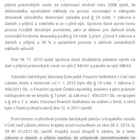
příjmů právnických osob za zdaňovací období roku 2008 zjistil, že
stěžovatelka vynaložené náklady na provizi související s nákupem
stravenek závodního stravování zařadila pod § 24 odst. 1 zákona o
daních z příjmů a odečetla si je v plné výši. Správce daně oproti tomu
provizi rozdělil shodným poměrem, jako je dělena pro daňové účely
nominální hodnota stravenky podle § 24 odst. 2 písm. j) bod 4 zákona o
daních z příjmů a 45 % z uplatněné provize z daňově uznatelných
nákladů vyloučil.
Dne 18. 11. 2010 vydal správce daně dodatečný platební výměr na
daň z příjmů právnických osob ve výši 2 940 Kč a penále ve výši 588 Kč.
Odvolání žalobkyně žalovaný [zde ještě Finanční ředitelství v Ústí nad
Labem, které s účinností od 1. 1. 2013 bylo dle § 19 odst. 1 zákona č.
456/2011 Sb., o Finanční správě České republiky, zrušeno a jeho právním
nástupcem se ve smyslu § 7 písm. a) zákona č. 456/2011 Sb. ve spojení
s § 69 s. ř. s. stalo Odvolací finanční ředitelství se sídlem v Brně, s nímž
bylo v řízení pokračováno] dne 12. 4. 2011 zamítl.
Proti tomuto rozhodnutí podala žalobkyně žalobu u Krajského soudu
v Ústí nad Labem, kterou krajský soud rozsudkem ze dne 28. 2. 2013, čj.
59 Af 31/2011-52, zamítl. Krajský soud dospěl k závěru, že z textu
zákona o daních z příjmů vyplývá, že příspěvek zaměstnavatele na