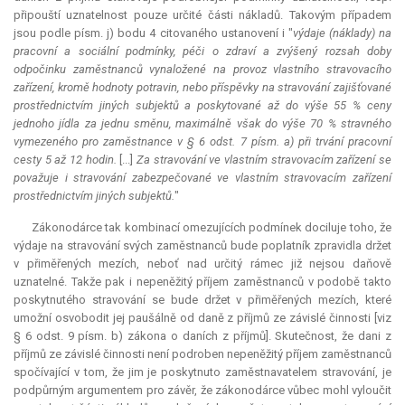
připouští uznatelnost pouze určité části nákladů. Takovým případem
jsou podle písm. j) bodu 4 citovaného ustanovení i "
výdaje (náklady) na
pracovní a sociální podmínky, péči o zdraví a zvýšený rozsah doby
odpočinku zaměstnanců vynaložené na provoz vlastního stravovacího
zařízení, kromě hodnoty potravin, nebo příspěvky na stravování zajišťované
prostřednictvím jiných subjektů a poskytované až do výše 55 % ceny
jednoho jídla za jednu směnu, maximálně však do výše 70 % stravného
vymezeného pro zaměstnance v § 6 odst. 7 písm. a) při trvání pracovní
cesty 5 až 12 hodin.
[...]
Za stravování ve vlastním stravovacím zařízení se
považuje i stravování zabezpečované ve vlastním stravovacím zařízení
prostřednictvím jiných subjektů.
"
Zákonodárce tak kombinací omezujících podmínek dociluje toho, že
výdaje na stravování svých zaměstnanců bude poplatník zpravidla držet
v přiměřených mezích, neboť nad určitý rámec již nejsou daňově
uznatelné. Takže pak i nepeněžitý příjem zaměstnanců v podobě takto
poskytnutého stravování se bude držet v přiměřených mezích, které
umožní osvobodit jej paušálně od daně z příjmů ze závislé činnosti [viz
§ 6 odst. 9 písm. b) zákona o daních z příjmů]. Skutečnost, že dani z
příjmů ze závislé činnosti není podroben nepeněžitý příjem zaměstnanců
spočívající v tom, že jim je poskytnuto zaměstnavatelem stravování, je
podpůrným argumentem pro závěr, že zákonodárce vůbec mohl vyloučit