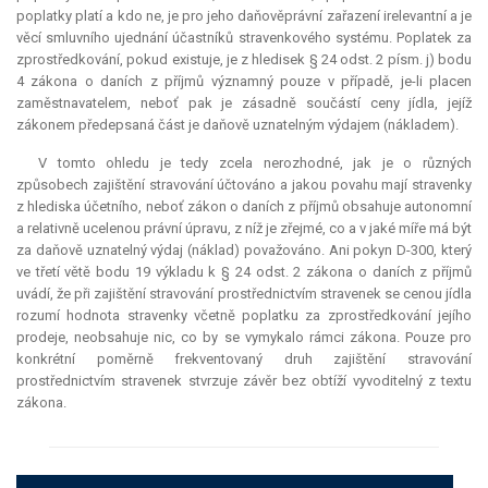
poplatky platí a kdo ne, je pro jeho daňověprávní zařazení irelevantní a je
věcí smluvního ujednání účastníků stravenkového systému. Poplatek za
zprostředkování, pokud existuje, je z hledisek § 24 odst. 2 písm. j) bodu
4 zákona o daních z příjmů významný pouze v případě, je-li placen
zaměstnavatelem, neboť pak je zásadně součástí ceny jídla, jejíž
zákonem předepsaná část je daňově uznatelným výdajem (nákladem).
V tomto ohledu je tedy zcela nerozhodné, jak je o různých
způsobech zajištění stravování účtováno a jakou povahu mají stravenky
z hlediska účetního, neboť zákon o daních z příjmů obsahuje autonomní
a relativně ucelenou právní úpravu, z níž je zřejmé, co a v jaké míře má být
za daňově uznatelný výdaj (náklad) považováno. Ani pokyn D-300, který
ve třetí větě bodu 19 výkladu k § 24 odst. 2 zákona o daních z příjmů
uvádí, že při zajištění stravování prostřednictvím stravenek se cenou jídla
rozumí hodnota stravenky včetně poplatku za zprostředkování jejího
prodeje, neobsahuje nic, co by se vymykalo rámci zákona. Pouze pro
konkrétní poměrně frekventovaný druh zajištění stravování
prostřednictvím stravenek stvrzuje závěr bez obtíží vyvoditelný z textu
zákona.