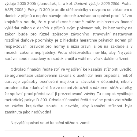
výdaje 2005-2006 (Janoušek, L. a kol.
Daňové výdaje 2005-2006
. Praha:
ASPI, 2005.). Pokyn D 300 je podle stěžovatelky v rozporu se zákonem o
daních z příjmů a nepředstavuje obecně uznávanou správní praxi. Názor
krajského soudu, že v podzákonné normě může ministerstvo financí
vykládat zákon o daních z příjmů svým pokynem tak, že bez vazby na
zákon bude pro různé způsoby závodního stravování nastavovat
rozdílné daňové podmínky, je z hlediska hierarchie právních norem při
respektování pravidel pro normy s nižší právní silou na základě a v
mezích zákona nepřijatelný. Proto stěžovatelka navrhla, aby Nejvyšší
správní soud napadený rozsudek zrušil a vrátil mu věc k dalšímu řízení.
Odvolací finanční ředitelství ve vyjádření ke kasační stížnosti uvedlo,
že argumentace ustanovením zákona o účetnictví není případná, neboť
upravuje způsoby oceňování majetku a závazků v účetnictví, nikoliv
problematiku zdaňování. Nelze se ani ztotožnit s názorem stěžovatelky,
že správní praxi představují jí prezentované závěry. Tu naopak vystihuje
metodický pokyn D-300. Odvolací finanční ředitelství se proto ztotožnilo
se závěry krajského soudu a navrhlo, aby kasační stížnost byla
zamítnuta jako nedůvodná.
Nejvyšší správní soud kasační stížnost zamítl.