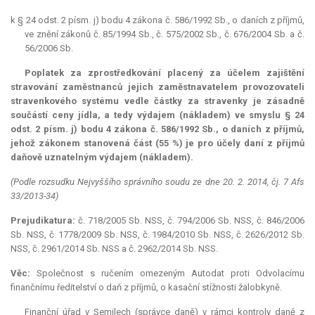
k § 24 odst. 2 písm. j) bodu 4 zákona č. 586/1992 Sb., o daních z příjmů,
ve znění zákonů č. 85/1994 Sb., č. 575/2002 Sb., č. 676/2004 Sb. a č.
56/2006 Sb.
Poplatek za zprostředkování placený za účelem zajištění
stravování zaměstnanců jejich zaměstnavatelem provozovateli
stravenkového systému vedle částky za stravenky je zásadně
součástí ceny jídla, a tedy výdajem (nákladem) ve smyslu § 24
odst. 2 písm. j) bodu 4 zákona č. 586/1992 Sb., o daních z příjmů,
jehož zákonem stanovená část (55 %) je pro účely daní z příjmů
daňově uznatelným výdajem (nákladem).
(Podle rozsudku Nejvyššího správního soudu ze dne 20. 2. 2014, čj. 7 Afs
33/2013-34)
Prejudikatura:
č. 718/2005 Sb. NSS, č. 794/2006 Sb. NSS, č. 846/2006
Sb. NSS, č. 1778/2009 Sb. NSS, č. 1984/2010 Sb. NSS, č. 2626/2012 Sb.
NSS, č. 2961/2014 Sb. NSS a č. 2962/2014 Sb. NSS.
Věc:
Společnost s ručením omezeným Autodat proti Odvolacímu
finančnímu ředitelství o daň z příjmů, o kasační stížnosti žalobkyně.
Finanční úřad v Semilech (správce daně) v rámci kontroly daně z