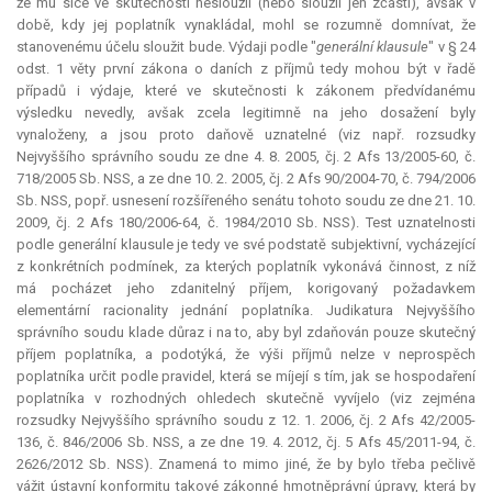
že mu sice ve skutečnosti nesloužil (nebo sloužil jen zčásti), avšak v
době, kdy jej poplatník vynakládal, mohl se rozumně domnívat, že
stanovenému účelu sloužit bude. Výdaji podle "
generální klausule
" v § 24
odst. 1 věty první zákona o daních z příjmů tedy mohou být v řadě
případů i výdaje, které ve skutečnosti k zákonem předvídanému
výsledku nevedly, avšak zcela legitimně na jeho dosažení byly
vynaloženy, a jsou proto daňově uznatelné (viz např. rozsudky
Nejvyššího správního soudu ze dne 4. 8. 2005, čj. 2 Afs 13/2005-60, č.
718/2005 Sb. NSS, a ze dne 10. 2. 2005, čj. 2 Afs 90/2004-70, č. 794/2006
Sb. NSS, popř. usnesení rozšířeného senátu tohoto soudu ze dne 21. 10.
2009, čj. 2 Afs 180/2006-64, č. 1984/2010 Sb. NSS). Test uznatelnosti
podle generální klausule je tedy ve své podstatě subjektivní, vycházející
z konkrétních podmínek, za kterých poplatník vykonává činnost, z níž
má pocházet jeho zdanitelný příjem, korigovaný požadavkem
elementární racionality jednání poplatníka.
Judikatura
Nejvyššího
správního soudu klade důraz i na to, aby byl zdaňován pouze skutečný
příjem poplatníka, a podotýká, že výši příjmů nelze v neprospěch
poplatníka určit podle pravidel, která se míjejí s tím, jak se hospodaření
poplatníka v rozhodných ohledech skutečně vyvíjelo (viz zejména
rozsudky Nejvyššího správního soudu z 12. 1. 2006, čj. 2 Afs 42/2005-
136, č. 846/2006 Sb. NSS, a ze dne 19. 4. 2012, čj. 5 Afs 45/2011-94, č.
2626/2012 Sb. NSS). Znamená to mimo jiné, že by bylo třeba pečlivě
vážit ústavní konformitu takové zákonné hmotněprávní úpravy, která by