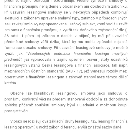
předmět nájmu odkoupit nepodmiňuje. Přesné vymezení smlouvy o
finančním pronájmu nenajdeme v občanském ani obchodním zákoníku.
Při uzavírání leasingové smlouvy se v některých případech kombinují
existující a zákonem upravené smluvní typy, zatímco v případech jiných
se uzavírají smlouvy nepojmenované. Daňový subjekt, který hodlá uzavřít
smlouvu o finančním pronájmu, a využít tak daňového zvýhodnění dle §
36 odst. 1 písm. c) zákona o daních z příjmů, by měl při uzavírání
předmětné smlouvy vážit rizika, která by mu mohla způsobit nejasná
formulace obsahu smlouvy. Při uzavírání leasingové smlouvy je možné
využít jak
"Všeobecných podmínek finančního leasingu movitých
předmětů"
, jež vypracovala v zájmu upevnění právní jistoty účastníků
leasingových vztahů Česká leasingová a finanční asociace, tak např.
mezinárodních účetních standardů (IAS - 17), jež vymezují rozdíly mezi
operativním a finančním leasingem a zároveň stanoví mezi těmito dělicí
kritéria.
Obecně lze klasifikovat leasingovou smlouvu jako smlouvu o
pronájmu konkrétní věci na předem stanovené období a za dohodnuté
splátky, přičemž součástí smlouvy bývá i ujednání o možnosti koupi
pronajaté věci.
V praxi se rozlišují dva základní druhy leasingu, tzv. leasing finanční a
leasing operativní, u nichž zákon diferencuje výši zvláštní sazby daně.