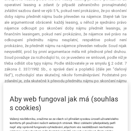
operativní leasing a zdanit (v případě zahraničního pronajímatele)
zvláštní sazbou daně ve výši 5 %‚ pokud není prokázáno, že po skončení
doby nájmu předmět nájmu bude převeden na nájemce. Stejně tak lze
ale argumentovat obráceně: každý leasing, u něhož je sjednáno právo
nájemce odkoupit po skončení doby nájmu předmět leasingu, je
finančním leasingem, pokud není prokázáno, že nájemce své právo na
odkoupení předmětu nájmu neuplatní, respektive pokud není
prokázáno, že předmět nájmu na nájemce převeden nebude. Soud nijak
nevysvětlil, proč by první argumentace měla mít přednost před druhou.
Soud považuje za rozhodující to, co je uvedeno ve smlouvě, podle níž je
třeba odlišit oba typy nájmu. Podle stěžovatele je ve smyslu § 2 odst. 7
zákona č. 337/1992 Sb., o správě daní a poplatků (dále jen "daňový
řád"), rozhodující stav skutečný, nikoliv formálněprávní. Podstatné pro
zdanění je, zda skutečně k převodu předmětu nájmu po skončení nájmu
dojde, či nikoliv. A to nelze dokazovat předem. Dokazovat lze pouze to,
co se stalo v minulosti, případně současný stav, ale nelze žádným
Aby web fungoval jak má (souhlas
způsobem dokazovat budoucnost. Je třeba vzít v úvahu, že ani sjednání
povinnosti nájemce předmět nájmu odkoupit, a dokonce ani přímé
s cookies)
sjednání koupě po skončení doby nájmu v leasingové smlouvě
nezaručuje, že k takové koupi skutečně dojde. Během doby nájmu totiž
Vážený návštěvníku, snažíme se ze všech sil přinášet vysokou úroveň uživatelského
může předmět nájmu zaniknout nebo být odcizen, případně může
komfortu při používání našich webových stránek. Mezi základní předpoklady patří
např. aby správně fungovalo vyhledávání, abychom vás neobtěžovali nevhodnou
pronajímatel zkrachovat a předmět nájmu může připadnout do