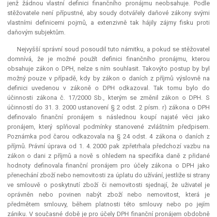
jenž žádnou vlastní definici finančního pronájmu neobsahuje. Podle
stěžovatele není přípustné, aby soudy dotvářely daňové zákony svými
vlastními definicemi pojmů, a extenzivně tak hájily zájmy fisku proti
daňovým subjektům.
Nejvyšší správní soud posoudil tuto námitku, a pokud se stěžovatel
domnívá, že je možné použít definici finančního pronájmu, kterou
obsahuje zákon o DPH, nelze s ním souhlasit. Takovýto postup by byl
možný pouze v případě, kdy by zákon o daních z příjmů výslovně na
definici uvedenou v zákoně o DPH odkazoval. Tak tomu bylo do
účinnosti zákona č. 17/2000 Sb., kterým se změnil zákon o DPH. S
účinností do 31. 3. 2000 ustanovení § 2 odst. 2 písm. r) zákona o DPH
definovalo finanční pronájem s následnou koupí najaté věci jako
pronájem, který splňoval podmínky stanovené zvláštním předpisem.
Poznámka pod čarou odkazovala na § 24 odst. 4 zákona o daních z
příjmů. Právní úprava od 1. 4. 2000 pak zpřetrhala předchozí vazbu na
zákon o dani z příjmů a nově s ohledem na specifika daně z přidané
hodnoty definovala finanční pronájem pro účely zákona o DPH jako
přenechání zboží nebo nemovitosti za úplatu do užívání, jestliže si strany
ve smlouvě o poskytnutí zboží či nemovitosti sjednají, že uživatel je
oprávněn nebo povinen nabýt zboží nebo nemovitost, která je
předmětem smlouvy, během platnosti této smlouvy nebo po jejím
zániku. V současné době je pro účely DPH finanční pronájem obdobně