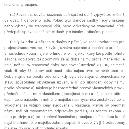
finančním pronájmu.
(...) Povinnost odvést sraženou daň správci daně vyplývá ze znění §
69 odst. 1 daňového řádu. Pokud tyto daňové částky nebyly sraženy
nebo vybrány ve stanovené výši, nebo odvedeny ve stanovené lhůtě,
předepíše správce daně plátci daně tyto částky k přímému placení.
Dle § 24 odst. 4 zákona o daních z příjmů, ve znění rozhodném pro
projednávanou věc, se jako výdaj uznává nájemné u finančního pronájmu
s následnou koupí najatého hmotného majetku, který lze podle tohoto
zákona odpisovat, za podmínky, že a) doba nájmu pronajímané věci je
delší než 20 % stanovené doby odpisování uvedené v § 30, nejméně
však tři roky. U nemovitostí musí doba nájmu trvat nejméně osm let.
Doba nájmu se počítá ode dne, kdy byla věc nájemci přenechána ve
stavu způsobilém obvyklému užívání, a b) po ukončení doby nájmu
podle písmene a) následuje bezprostředně převod vlastnických práv k
předmětu nájmu mezi vlastníkem (pronajímatelem) a nájemcem; přitom
kupní cena najatého hmotného majetku není vyšší než zůstatková cena
vypočtená ze vstupní ceny evidované u vlastníka, kterou by předmět
nájmu měl při rovnoměrném odpisování podle § 31 tohoto zákona k
datu prodeje, a c) po ukončení finančního pronájmu s následnou koupí
najatého hmotného majetku zahrne poplatník uvedený v § 2 odkoupený
majetek do svého obchodního majetku.