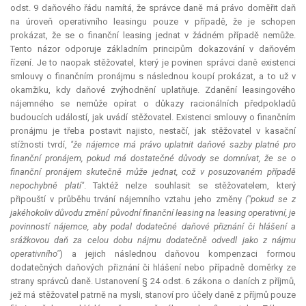
odst. 9 daňového řádu namítá, že správce daně má právo doměřit daň
na úroveň operativního leasingu pouze v případě, že je schopen
prokázat, že se o finanční leasing jednat v žádném případě nemůže.
Tento názor odporuje základním principům dokazování v daňovém
řízení. Je to naopak stěžovatel, který je povinen správci daně existenci
smlouvy o finančním pronájmu s následnou koupí prokázat, a to už v
okamžiku, kdy daňové zvýhodnění uplatňuje. Zdanění leasingového
nájemného se nemůže opírat o důkazy racionálních předpokladů
budoucích událostí, jak uvádí stěžovatel. Existenci smlouvy o finančním
pronájmu je třeba postavit najisto, nestačí, jak stěžovatel v kasační
stížnosti tvrdí,
"že nájemce má právo uplatnit daňové sazby platné pro
finanční pronájem, pokud má dostatečné důvody se domnívat, že se o
finanční pronájem skutečně může jednat, což v posuzovaném případě
nepochybně platí"
. Taktéž nelze souhlasit se stěžovatelem, který
připouští v průběhu trvání nájemního vztahu jeho změny
("pokud se z
jakéhokoliv důvodu změní původní finanční leasing na leasing operativní, je
povinností nájemce, aby podal dodatečné daňové přiznání či hlášení a
srážkovou daň za celou dobu nájmu dodatečně odvedl jako z nájmu
operativního"
) a jejich následnou daňovou kompenzaci formou
dodatečných daňových přiznání či hlášení nebo případně doměrky ze
strany správců daně. Ustanovení § 24 odst. 6 zákona o daních z příjmů,
jež má stěžovatel patrně na mysli, stanoví pro účely daně z příjmů pouze