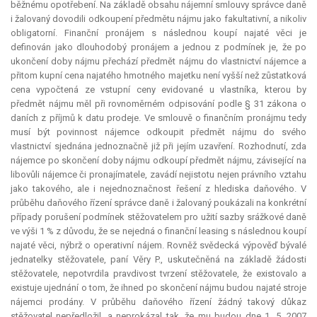
běžnému opotřebení. Na základě obsahu nájemní smlouvy správce daně
i žalovaný dovodili odkoupení předmětu nájmu jako
fakultativní
, a nikoliv
obligatorní
. Finanční pronájem s následnou koupí najaté věci je
definován jako dlouhodobý pronájem a jednou z podmínek je, že po
ukončení doby nájmu přechází předmět nájmu do vlastnictví nájemce a
přitom kupní cena najatého hmotného majetku není vyšší než zůstatková
cena vypočtená ze vstupní ceny evidované u vlastníka, kterou by
předmět nájmu měl při rovnoměrném odpisování podle § 31 zákona o
daních z příjmů k datu prodeje. Ve smlouvě o finančním pronájmu tedy
musí být povinnost nájemce odkoupit předmět nájmu do svého
vlastnictví sjednána jednoznačně již při jejím uzavření. Rozhodnutí, zda
nájemce po skončení doby nájmu odkoupí předmět nájmu, závisející na
libovůli nájemce či pronajímatele, zavádí nejistotu nejen právního vztahu
jako takového, ale i nejednoznačnost řešení z hlediska daňového. V
průběhu daňového řízení správce daně i žalovaný poukázali na konkrétní
případy porušení podmínek stěžovatelem pro užití sazby srážkové daně
ve výši 1 % z důvodu, že se nejedná o finanční leasing s následnou koupí
najaté věci, nýbrž o operativní nájem. Rovněž svědecká výpověď bývalé
jednatelky stěžovatele, paní Věry P., uskutečněná na základě žádosti
stěžovatele, nepotvrdila pravdivost tvrzení stěžovatele, že existovalo a
existuje ujednání o tom, že ihned po skončení nájmu budou najaté stroje
nájemci prodány. V průběhu daňového řízení žádný takový důkaz
stěžovatel nepředložil, a neprokázal tak, že mu budou dne 1. 5. 2007