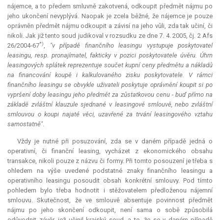
nájemce, a to předem smluvně zakotvená, odkoupit předmět nájmu po
jeho ukončení nevyplývá. Naopak je zcela běžné, že nájemce je pouze
oprávněn předmět nájmu odkoupit a závisí na jeho vůli, zda tak učiní, či
nikoli. Jak již tento soud judikoval v rozsudku ze dne 7. 4. 2005, čj. 2 Afs
*)
26/2004-67
,
"v případě finančního leasingu vystupuje poskytovatel
leasingu, resp. pronajímatel, fakticky v pozici poskytovatele úvěru. Úhrn
leasingových splátek reprezentuje součet kupní ceny předmětu a nákladů
na financování koupě i kalkulovaného zisku poskytovatele. V rámci
finančního leasingu se obvykle uživateli poskytuje oprávnění koupit si po
vypršení doby leasingu jeho předmět za zůstatkovou cenu - buď přímo na
základě zvláštní
klauzule
sjednané v leasingové smlouvě, nebo zvláštní
smlouvou o koupi najaté věci, uzavřené za trvání leasingového vztahu
samostatně"
.
Vždy je nutné při posuzování, zda se v daném případě jedná o
operativní, či finanční leasing, vycházet z ekonomického obsahu
transakce, nikoli pouze z názvu či formy. Při tomto posouzení je třeba s
ohledem na výše uvedené podstatné znaky finančního leasingu a
operativního leasingu posoudit obsah konkrétní smlouvy. Pod tímto
pohledem bylo třeba hodnotit i stěžovatelem předloženou nájemní
smlouvu. Skutečnost, že ve smlouvě absentuje povinnost předmět
nájmu po jeho skončení odkoupit, není sama o sobě způsobilá
odůvodnit závěr, jež učinil krajský soud, a to, že se v daném případě