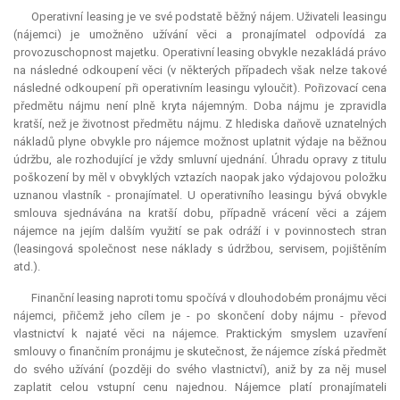
Operativní leasing je ve své podstatě běžný nájem. Uživateli leasingu
(nájemci) je umožněno užívání věci a pronajímatel odpovídá za
provozuschopnost majetku. Operativní leasing obvykle nezakládá právo
na následné odkoupení věci (v některých případech však nelze takové
následné odkoupení při operativním leasingu vyloučit). Pořizovací cena
předmětu nájmu není plně kryta nájemným. Doba nájmu je zpravidla
kratší, než je životnost předmětu nájmu. Z hlediska daňově uznatelných
nákladů plyne obvykle pro nájemce možnost uplatnit výdaje na běžnou
údržbu, ale rozhodující je vždy smluvní ujednání. Úhradu opravy z titulu
poškození by měl v obvyklých vztazích naopak jako výdajovou položku
uznanou vlastník - pronajímatel. U operativního leasingu bývá obvykle
smlouva sjednávána na kratší dobu, případně vrácení věci a zájem
nájemce na jejím dalším využití se pak odráží i v povinnostech stran
(leasingová společnost nese náklady s údržbou, servisem, pojištěním
atd.).
Finanční leasing naproti tomu spočívá v dlouhodobém pronájmu věci
nájemci, přičemž jeho cílem je - po skončení doby nájmu - převod
vlastnictví k najaté věci na nájemce. Praktickým smyslem uzavření
smlouvy o finančním pronájmu je skutečnost, že nájemce získá předmět
do svého užívání (později do svého vlastnictví), aniž by za něj musel
zaplatit celou vstupní cenu najednou. Nájemce platí pronajímateli