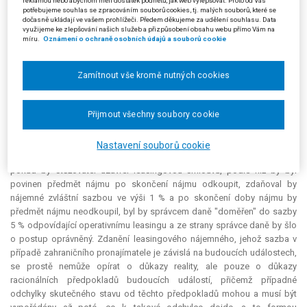
reklamou nebo abychom měli dostatek podnětů, jak web vylepšovat. Proto od Vás
konkursní podstaty, přičemž její správce má podle konkursního zákona
potřebujeme souhlas se zpracováním souborů cookies, tj. malých souborů, které se
právo od každé dosud i částečně nesplněné smlouvy odstoupit. Je
dočasně ukládají ve vašem prohlížeči. Předem děkujeme za udělení souhlasu. Data
využijeme ke zlepšování našich služeb a přizpůsobení obsahu webu přímo Vám na
zcela běžné a soudu nepochybně známé z jeho činnosti, že leasingové
míru.
Oznámení o ochraně osobních údajů a souborů cookie
smlouvy uzavírané leasingovými společnostmi obsahují zcela běžně
ujednání o tom, že po skončení nájmu má nájemce právo (nikoliv
povinnost) předmět nájmu za nějakou symbolickou cenu odkoupit, a že
Zamítnout vše kromě nutných cookies
po skončení doby nájmu v drtivé většině případů (spíše až na velmi
vzácné výjimky) dochází k převodu předmětu nájmu na (bývalého)
Přijmout všechny soubory cookie
nájemce. Nikoho by jistě ani nenapadlo tvrdit, že se v případě těchto
smluv nejedná o finanční leasing. Takový přístup by vedl zcela mimo
prostor oprávněných očekávání adresátů právních norem, který je podle
Nastavení souborů cookie
judikatury Ústavního soudu pod soudní ochranou. Není pochyb, že
pokud by stěžovatel uzavřel leasingovou smlouvu, podle níž by byl
povinen předmět nájmu po skončení nájmu odkoupit, zdaňoval by
nájemné zvláštní sazbou ve výši 1 % a po skončení doby nájmu by
předmět nájmu neodkoupil, byl by správcem daně "doměřen" do sazby
5 % odpovídající operativnímu leasingu a ze strany správce daně by šlo
o postup oprávněný. Zdanění leasingového nájemného, jehož sazba v
případě zahraničního pronajímatele je závislá na budoucích událostech,
se prostě nemůže opírat o důkazy reality, ale pouze o důkazy
racionálních předpokladů budoucích událostí, přičemž případné
odchylky skutečného stavu od těchto předpokladů mohou a musí být