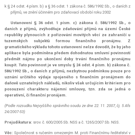
k § 24 odst. 4 písm. b) a § 36 odst. 1 zákona č. 586/1992 Sb., o daních z
příjmů, ve znění účinném pro zdaňovací období roku 2002
Ustanovení § 36 odst. 1 písm. c) zákona č. 586/1992 Sb., o
daních z příjmů, zvýhodňuje zdaňování příjmů na území České
republiky plynoucích z pořizování movitých věcí ze zahraničí u
tuzemských subjektů formou finančního pronájmu. Z
gramatického výkladu tohoto ustanovení nelze dovodit, že by jeho
aplikace byla podmíněna předem dohodnutou smluvní povinností
předmět nájmu po ukončení doby trvání finančního pronájmu
koupit. Tato povinnost je ve smyslu § 24 odst. 4 písm. b) zákona č.
586/1992 Sb., o daních z příjmů, nezbytnou podmínkou pouze pro
uznání určitého výdaje spojeného s finančním pronájmem do
daňově uznatelných nákladů, nikoliv však určujícím kritériem pro
posouzení charakteru nájemní smlouvy, tzn. zda se jedná o
operativní, či finanční pronájem.
(Podle rozsudku Nejvyššího správního soudu ze dne 22. 11. 2007, čj. 5 Afs
24/2007-53)
Prejudikatura:
srov. č. 600/2005 Sb. NSS a č. 1265/2007 Sb. NSS.
Věc:
Společnost s ručením omezeným M. proti Finančnímu ředitelství v