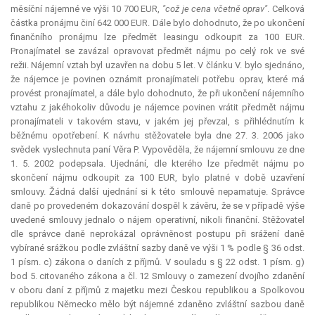
měsíční nájemné ve výši 10 700 EUR,
"což je cena včetně oprav"
. Celková
částka pronájmu činí 642 000 EUR. Dále bylo dohodnuto, že po ukončení
finančního pronájmu lze předmět leasingu odkoupit za 100 EUR.
Pronajímatel se zavázal opravovat předmět nájmu po celý rok ve své
režii. Nájemní vztah byl uzavřen na dobu 5 let. V článku V. bylo sjednáno,
že nájemce je povinen oznámit pronajímateli potřebu oprav, které má
provést pronajímatel, a dále bylo dohodnuto, že při ukončení nájemního
vztahu z jakéhokoliv důvodu je nájemce povinen vrátit předmět nájmu
pronajímateli v takovém stavu, v jakém jej převzal, s přihlédnutím k
běžnému opotřebení. K návrhu stěžovatele byla dne 27. 3. 2006 jako
svědek vyslechnuta paní Věra P. Vypověděla, že nájemní smlouvu ze dne
1. 5. 2002 podepsala. Ujednání, dle kterého lze předmět nájmu po
skončení nájmu odkoupit za 100 EUR, bylo platné v době uzavření
smlouvy. Žádná další ujednání si k této smlouvě nepamatuje. Správce
daně po provedeném dokazování dospěl k závěru, že se v případě výše
uvedené smlouvy jednalo o nájem operativní, nikoli finanční. Stěžovatel
dle správce daně neprokázal oprávněnost postupu při srážení daně
vybírané srážkou podle zvláštní sazby daně ve výši 1 % podle § 36 odst.
1 písm. c) zákona o daních z příjmů. V souladu s § 22 odst. 1 písm. g)
bod 5. citovaného zákona a čl. 12 Smlouvy o zamezení dvojího zdanění
v oboru daní z příjmů z majetku mezi Českou republikou a Spolkovou
republikou Německo mělo být nájemné zdaněno zvláštní sazbou daně