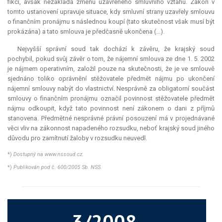
fikci, avšak nezakládá změnu uzavřeného smluvního vztahu. Zákon v
tomto ustanovení upravuje situace, kdy smluvní strany uzavřely smlouvu
o finančním pronájmu s následnou koupí (tato skutečnost však musí být
prokázána) a tato smlouva je předčasně ukončena (...).
Nejvyšší správní soud tak dochází k závěru, že krajský soud
pochybil, pokud svůj závěr o tom, že nájemní smlouva ze dne 1. 5. 2002
je nájmem operativním, založil pouze na skutečnosti, že je ve smlouvě
sjednáno toliko oprávnění stěžovatele předmět nájmu po ukončení
nájemní smlouvy nabýt do vlastnictví. Nesprávně za
obligatorní
součást
smlouvy o finančním pronájmu označil povinnost stěžovatele předmět
nájmu odkoupit, když tato povinnost není zákonem o dani z příjmů
stanovena. Předmětné nesprávné právní posouzení má v projednávané
věci vliv na zákonnost napadeného rozsudku, neboť krajský soud jiného
důvodu pro zamítnutí žaloby v rozsudku neuvedl.
*)
Dostupný na www.nssoud.cz.
*)
Publikován pod č. 600/2005 Sb. NSS.