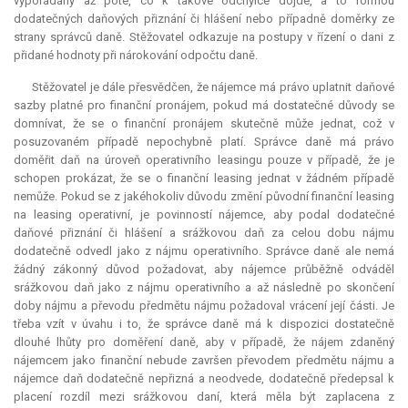
vypořádány až poté, co k takové odchylce dojde, a to formou
dodatečných daňových přiznání či hlášení nebo případně doměrky ze
strany správců daně. Stěžovatel odkazuje na postupy v řízení o dani z
přidané hodnoty při nárokování odpočtu daně.
Stěžovatel je dále přesvědčen, že nájemce má právo uplatnit daňové
sazby platné pro finanční pronájem, pokud má dostatečné důvody se
domnívat, že se o finanční pronájem skutečně může jednat, což v
posuzovaném případě nepochybně platí. Správce daně má právo
doměřit daň na úroveň operativního leasingu pouze v případě, že je
schopen prokázat, že se o finanční leasing jednat v žádném případě
nemůže. Pokud se z jakéhokoliv důvodu změní původní finanční leasing
na leasing operativní, je povinností nájemce, aby podal dodatečné
daňové přiznání či hlášení a srážkovou daň za celou dobu nájmu
dodatečně odvedl jako z nájmu operativního. Správce daně ale nemá
žádný zákonný důvod požadovat, aby nájemce průběžně odváděl
srážkovou daň jako z nájmu operativního a až následně po skončení
doby nájmu a převodu předmětu nájmu požadoval vrácení její části. Je
třeba vzít v úvahu i to, že správce daně má k dispozici dostatečně
dlouhé lhůty pro doměření daně, aby v případě, že nájem zdaněný
nájemcem jako finanční nebude završen převodem předmětu nájmu a
nájemce daň dodatečně nepřizná a neodvede, dodatečně předepsal k
placení rozdíl mezi srážkovou daní, která měla být zaplacena z