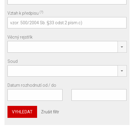
(?)
Vztah k předpisu
Věcný rejstřík
Soud
Datum rozhodnutí od / do
VYHLEDAT
Zrušit filtr