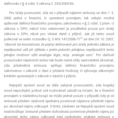
definován v § 4 odst. 3 zákona č. 235/2004 Sb.
Pro účely posouzení, zda se v případě nájemní smlouvy ze dne 1. 5.
2002 jedná o finanční, či operativní pronájem, tak nebylo možné
aplikovat definici finančního pronájmu zakotvenou v § 2 odst. 2 písm. r)
zákona o DPH, neboť toto ustanovení je použitelné pouze pro účely
zákona o DPH, nikoli pro oblast daně z příjmů. Jak již tento soud
*)
judikoval ve svém rozsudku čj. 5 Afs 147/2006-77
ze dne 24. 10. 2007,
"obecně lze konstatovat, že pojmy definované pro účely jednoho zákona je
nepřípustné užít při výkladu v jiném právním předpise, nepřipouští-li tento
předpis možnost užití analogie legis, resp. analogie iuris".
Pro daňové
posuzování nájemních smluv tak bude nutné vždy samostatně zkoumat,
zda předmětná smlouva splňuje definici finančního pronájmu
zakotvenou v zákoně o dani z přidané hodnoty, či vyhovuje zákonným
kritériím upravených v zákoně o daních z příjmů.
Nejvyšší správní soud se dále zabýval posouzením, zda krajský
soud nepochybil, pokud své rozhodnutí založil na tvrzení, že o finanční
pronájem s následnou koupí se může jednat pouze v případě, kdy je ve
smlouvě předem výslovně sjednána povinnost nájemce předmět nájmu
po skončení nájmu odkoupit. S tímto závěrem se Nejvyšší správní soud
neztotožňuje. Smluvně předem dohodnutá povinnost předmět nájmu po
ukončení doby nájmu odkoupit není nezbytným znakem smlouvy o