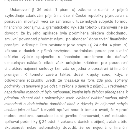
Ustanovení § 36 odst. 1 písm. c) zákona o daních z příjmů
zvýhodňuje zdaňování příjmů na území České republiky plynoucích z
pořizování movitých věcí ze zahraničí u tuzemských subjektů formou
finančního pronájmu. Z gramatického výkladu tohoto ustanovení nelze
dovodit, že by jeho aplikace byla podmíněna předem dohodnutou
smluvní povinností předmět nájmu po ukončení doby trvání finančního
pronájmu odkoupit. Tato povinnost je ve smyslu § 24 odst. 4 písm. b)
zákona o daních z příjmů nezbytnou podmínkou pouze pro uznání
určitého výdaje spojeného s finančním pronájmem do daňově
uznatelných nákladů, nikoli však určujícím kritériem pro posouzení
charakteru nájemní smlouvy, tzn. zda se jedná o operativní či finanční
pronájem. K tomuto závěru taktéž došel krajský soud, když v
odůvodnění rozsudku uvedl, že
"nezáleží na tom, zda jsou splněny
podmínky ustanovení § 24 odst. 4 zákona o daních z příjmů ... Předmětem
napadeného rozhodnutí bylo rozhodnutí, kterým byla žalobci předepsána k
přímému placení daň z právnických osob vybíraná zvláštní sazbou, nikoli
rozhodnutí o dodatečném doměření daně z důvodu, že nájemné nebylo
uznáno jako náklad"
. Nejvyšší správní soud k tomuto uvádí, že v praxi
mohou existovat transakce leasingového financování, které nebudou
splňovat podmínky § 24 odst. 4 zákona o daních z příjmů, avšak z této
skutečnosti nelze automaticky dovodit, že se nejedná o finanční