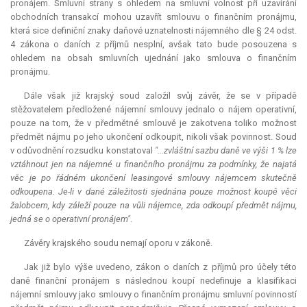
pronájem. Smluvní strany s ohledem na smluvní volnost při uzavírání
obchodních transakcí mohou uzavřít smlouvu o finančním pronájmu,
která sice definiční znaky daňové uznatelnosti nájemného dle § 24 odst.
4 zákona o daních z příjmů nesplní, avšak tato bude posouzena s
ohledem na obsah smluvních ujednání jako smlouva o finančním
pronájmu.
Dále však již krajský soud založil svůj závěr, že se v případě
stěžovatelem předložené nájemní smlouvy jednalo o nájem operativní,
pouze na tom, že v předmětné smlouvě je zakotvena toliko možnost
předmět nájmu po jeho ukončení odkoupit, nikoli však povinnost. Soud
v odůvodnění rozsudku konstatoval
"...zvláštní sazbu daně ve výši 1 % lze
vztáhnout jen na nájemné u finančního pronájmu za podmínky, že najatá
věc je po řádném ukončení leasingové smlouvy nájemcem skutečně
odkoupena. Je-li v dané záležitosti sjednána pouze možnost koupě věci
žalobcem, kdy záleží pouze na vůli nájemce, zda odkoupí předmět nájmu,
jedná se o operativní pronájem"
.
Závěry krajského soudu nemají oporu v zákoně.
Jak již bylo výše uvedeno, zákon o daních z příjmů pro účely této
daně finanční pronájem s následnou koupí nedefinuje a klasifikaci
nájemní smlouvy jako smlouvy o finančním pronájmu smluvní povinností