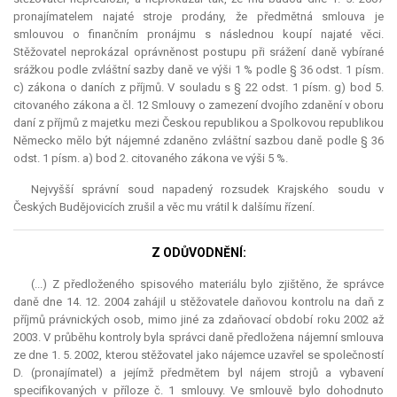
pronajímatelem najaté stroje prodány, že předmětná smlouva je
smlouvou o finančním pronájmu s následnou koupí najaté věci.
Stěžovatel neprokázal oprávněnost postupu při srážení daně vybírané
srážkou podle zvláštní sazby daně ve výši 1 % podle § 36 odst. 1 písm.
c) zákona o daních z příjmů. V souladu s § 22 odst. 1 písm. g) bod 5.
citovaného zákona a čl. 12 Smlouvy o zamezení dvojího zdanění v oboru
daní z příjmů z majetku mezi Českou republikou a Spolkovou republikou
Německo mělo být nájemné zdaněno zvláštní sazbou daně podle § 36
odst. 1 písm. a) bod 2. citovaného zákona ve výši 5 %.
Nejvyšší správní soud napadený rozsudek Krajského soudu v
Českých Budějovicích zrušil a věc mu vrátil k dalšímu řízení.
Z ODŮVODNĚNÍ:
(...) Z předloženého spisového materiálu bylo zjištěno, že správce
daně dne 14. 12. 2004 zahájil u stěžovatele daňovou kontrolu na daň z
příjmů právnických osob, mimo jiné za zdaňovací období roku 2002 až
2003. V průběhu kontroly byla správci daně předložena nájemní smlouva
ze dne 1. 5. 2002, kterou stěžovatel jako nájemce uzavřel se společností
D. (pronajímatel) a jejímž předmětem byl nájem strojů a vybavení
specifikovaných v příloze č. 1 smlouvy. Ve smlouvě bylo dohodnuto