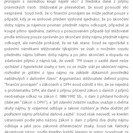
pronájem s následnou koupí najaté věci"
z hlediska daně z příjmu
právnických osob. Stěžovatel je přesvědčen, že soud posoudil věc
nesprávně. Soud tvrdí, že o finanční pronájem se může jednat pouze v
případě, kdy je ve smlouvě předem výslovně sjednáno, že po skončení
doby nájmu je nájemce povinen předmět nájmu odkoupit, případně je
koupě přímo sjednána, zatímco v posuzovaném případě byl stěžovatel
podle smlouvy pouze oprávněn po skončení doby nájmu předmět nájmu
odkoupit, ale nemůže prokázat, že se tak stane. Soud se vypořádal s
právními námitkami stěžovatele týkajícími se úvah o možném osudu
předmětu nájmu během doby nájmu a po jeho skončení a dopadu na
zdaňování příjmů z nájmů tak, že uvedl:
"Při úvaze o sazbě daně nelze
vycházet z hypotetické úvahy o tom, co se může stát po ukončení nájmu,
rozhodné je zjištění o typu nájmu na základě důkazních prostředků
nabídnutých v daňovém řízení."
Argumentaci stěžovatele definicí pojmu
"finanční pronájem" v zákonech o DPH soud odmítl s tím, že se nejedná
o problematiku DPH, ale daně z příjmu, přičemž zákon o daních z příjmů
neobsahuje odkaz na zákon č. 588/1992 Sb., o dani z přidané hodnoty
(dále jen "zákon o DPH"), a
"při zdanění zvláštní sazbou uvažuje s dvěma
druhy nájmu, ty vzájemně odlišuje a takové rozlišení je třeba dodržet při
podřazení nájmu příslušné daňové sazbě".
Soud však neuvedl, ve kterém
ustanovení podle jeho názoru zákon o dani z příjmů dva druhy nájmu
odlišuje a jaké jsou zákonné diferenciační znaky. Soud tak fakticky
akceptoval názor, podle kterého každý leasing je nutno považovat za