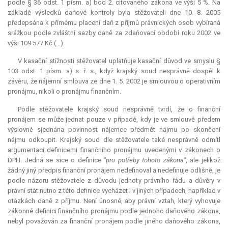
podle § 36 odst. 1 písm. a) bod 2. citovaného zákona ve výši 5 %. Na
základě výsledků daňové kontroly byla stěžovateli dne 10. 8. 2005
předepsána k přímému placení daň z příjmů právnických osob vybíraná
srážkou podle zvláštní sazby daně za zdaňovací období roku 2002 ve
výši 109 577 Kč (...).
V kasační stížnosti stěžovatel uplatňuje kasační důvod ve smyslu §
103 odst. 1 písm. a) s. ř. s., když krajský soud nesprávně dospěl k
závěru, že nájemní smlouva ze dne 1. 5. 2002 je smlouvou o operativním
pronájmu, nikoli o pronájmu finančním.
Podle stěžovatele krajský soud nesprávně tvrdí, že o finanční
pronájem se může jednat pouze v případě, kdy je ve smlouvě předem
výslovně sjednána povinnost nájemce předmět nájmu po skončení
nájmu odkoupit. Krajský soud dle stěžovatele také nesprávně odmítl
argumentaci definicemi finančního pronájmu uvedenými v zákonech o
DPH. Jedná se sice o definice
"pro potřeby tohoto zákona"
, ale jelikož
žádný jiný předpis finanční pronájem nedefinoval a nedefinuje odlišně, je
podle názoru stěžovatele z důvodu jednoty právního řádu a důvěry v
právní stát nutno z této definice vycházet i v jiných případech, například v
otázkách daně z příjmu. Není únosné, aby právní vztah, který vyhovuje
zákonné definici finančního pronájmu podle jednoho daňového zákona,
nebyl považován za finanční pronájem podle jiného daňového zákona,