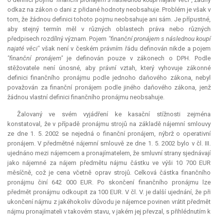
odkaz na zákon o dani z přidané hodnoty neobsahuje. Problém je však v
tom, že žádnou definici tohoto pojmu neobsahuje ani sám. Je přípustné,
aby stejný termín měl v různých oblastech práva nebo různých
předpisech rozdílný význam. Pojem
"finanční pronájem s následnou koupí
najaté věci"
však není v českém právním řádu definován nikde a pojem
"finanční pronájem"
je definován pouze v zákonech o DPH. Podle
stěžovatele není únosné, aby právní vztah, který vyhovuje zákonné
definici finančního pronájmu podle jednoho daňového zákona, nebyl
považován za finanční pronájem podle jiného daňového zákona, jenž
žádnou vlastní definici finančního pronájmu neobsahuje.
Žalovaný ve svém vyjádření ke kasační stížnosti zejména
konstatoval, že v případě pronájmu strojů na základě nájemní smlouvy
ze dne 1. 5. 2002 se nejedná o finanční pronájem, nýbrž o operativní
pronájem. V předmětné nájemní smlouvě ze dne 1. 5. 2002 bylo v čl. III.
ujednáno mezi nájemcem a pronajímatelem, že smluvní strany sjednávají
jako nájemné za nájem předmětu nájmu částku ve výši 10 700 EUR
měsíčně, což je cena včetně oprav strojů. Celková částka finančního
pronájmu činí 642 000 EUR. Po skončení finančního pronájmu lze
předmět pronájmu odkoupit za 100 EUR. V čl. V. je další ujednání, že při
ukončení nájmu z jakéhokoliv důvodu je nájemce povinen vrátit předmět
nájmu pronajímateli v takovém stavu, v jakém jej převzal, s přihlédnutím k