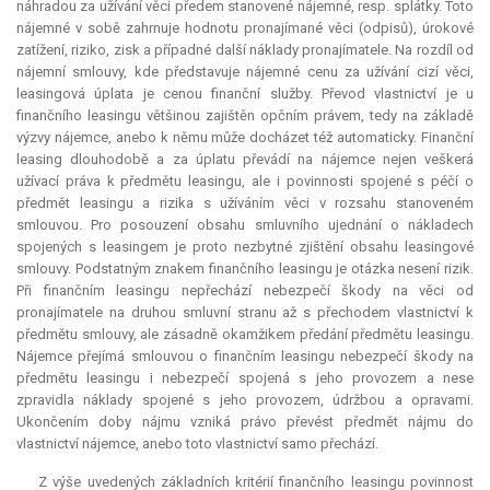
náhradou za užívání věci předem stanovené nájemné, resp. splátky. Toto
nájemné v sobě zahrnuje hodnotu pronajímané věci (odpisů), úrokové
zatížení, riziko, zisk a případné další náklady pronajímatele. Na rozdíl od
nájemní smlouvy, kde představuje nájemné cenu za užívání cizí věci,
leasingová úplata je cenou finanční služby. Převod vlastnictví je u
finančního leasingu většinou zajištěn opčním právem, tedy na základě
výzvy nájemce, anebo k němu může docházet též automaticky. Finanční
leasing dlouhodobě a za úplatu převádí na nájemce nejen veškerá
užívací práva k předmětu leasingu, ale i povinnosti spojené s péčí o
předmět leasingu a rizika s užíváním věci v rozsahu stanoveném
smlouvou. Pro posouzení obsahu smluvního ujednání o nákladech
spojených s leasingem je proto nezbytné zjištění obsahu leasingové
smlouvy. Podstatným znakem finančního leasingu je otázka nesení rizik.
Při finančním leasingu nepřechází nebezpečí škody na věci od
pronajímatele na druhou smluvní stranu až s přechodem vlastnictví k
předmětu smlouvy, ale zásadně okamžikem předání předmětu leasingu.
Nájemce přejímá smlouvou o finančním leasingu nebezpečí škody na
předmětu leasingu i nebezpečí spojená s jeho provozem a nese
zpravidla náklady spojené s jeho provozem, údržbou a opravami.
Ukončením doby nájmu vzniká právo převést předmět nájmu do
vlastnictví nájemce, anebo toto vlastnictví samo přechází.
Z výše uvedených základních kritérií finančního leasingu povinnost