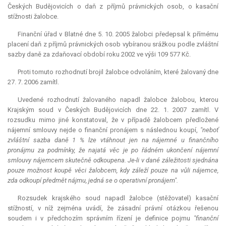
Českých Budějovicích o daň z příjmů právnických osob, o kasační
stížnosti žalobce.
Finanční úřad v Blatné dne 5. 10. 2005 žalobci předepsal k přímému
placení daň z příjmů právnických osob vybíranou srážkou podle zvláštní
sazby daně za zdaňovací období roku 2002 ve výši 109 577 Kč.
Proti tomuto rozhodnutí brojil žalobce odvoláním, které žalovaný dne
27. 7. 2006 zamítl.
Uvedené rozhodnutí žalovaného napadl žalobce žalobou, kterou
Krajským soud v Českých Budějovicích dne 22. 1. 2007 zamítl. V
rozsudku mimo jiné konstatoval, že v případě žalobcem předložené
nájemní smlouvy nejde o finanční pronájem s následnou koupí,
"neboť
zvláštní sazba daně 1 % lze vtáhnout jen na nájemné u finančního
pronájmu za podmínky, že najatá věc je po řádném ukončení nájemní
smlouvy nájemcem skutečně odkoupena. Je-li v dané záležitosti sjednána
pouze možnost koupě věci žalobcem, kdy záleží pouze na vůli nájemce,
zda odkoupí předmět nájmu, jedná se o operativní pronájem".
Rozsudek krajského soud napadl žalobce (stěžovatel) kasační
stížností, v níž zejména uvádí, že zásadní právní otázkou řešenou
soudem i v předchozím správním řízení je definice pojmu
"finanční