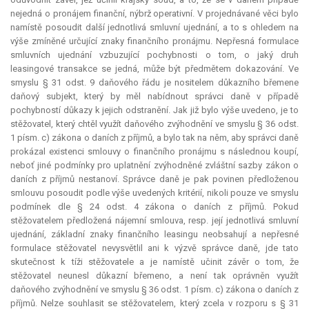
nejedná o pronájem finanční, nýbrž operativní. V projednávané věci bylo
namístě posoudit další jednotlivá smluvní ujednání, a to s ohledem na
výše zmíněné určující znaky finančního pronájmu. Nepřesná formulace
smluvních ujednání vzbuzující pochybnosti o tom, o jaký druh
leasingové transakce se jedná, může být předmětem dokazování. Ve
smyslu § 31 odst. 9 daňového řádu je nositelem důkazního břemene
daňový subjekt, který by měl nabídnout správci daně v případě
pochybností důkazy k jejich odstranění. Jak již bylo výše uvedeno, je to
stěžovatel, který chtěl využít daňového zvýhodnění ve smyslu § 36 odst.
1 písm. c) zákona o daních z příjmů, a bylo tak na něm, aby správci daně
prokázal existenci smlouvy o finančního pronájmu s následnou koupí,
neboť jiné podmínky pro uplatnění zvýhodněné zvláštní sazby zákon o
daních z příjmů nestanoví. Správce daně je pak povinen předloženou
smlouvu posoudit podle výše uvedených kritérií, nikoli pouze ve smyslu
podmínek dle § 24 odst. 4 zákona o daních z příjmů. Pokud
stěžovatelem předložená nájemní smlouva, resp. její jednotlivá smluvní
ujednání, základní znaky finančního leasingu neobsahují a nepřesné
formulace stěžovatel nevysvětlil ani k výzvě správce daně, jde tato
skutečnost k tíži stěžovatele a je namístě učinit závěr o tom, že
stěžovatel neunesl důkazní břemeno, a není tak oprávněn využít
daňového zvýhodnění ve smyslu § 36 odst. 1 písm. c) zákona o daních z
příjmů. Nelze souhlasit se stěžovatelem, který zcela v rozporu s § 31