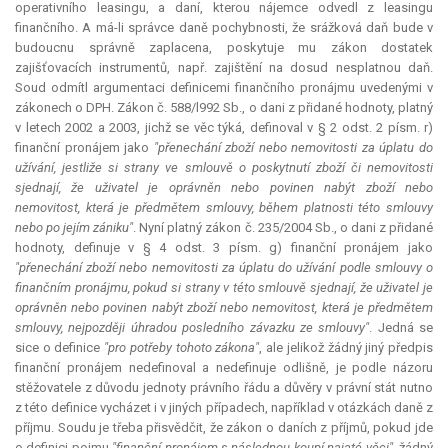
operativního leasingu, a daní, kterou nájemce odvedl z leasingu
finančního. A má-li správce daně pochybnosti, že srážková daň bude v
budoucnu správně zaplacena, poskytuje mu zákon dostatek
zajišťovacích instrumentů, např. zajištění na dosud nesplatnou daň.
Soud odmítl argumentaci definicemi finančního pronájmu uvedenými v
zákonech o DPH. Zákon č. 588/l992 Sb., o dani z přidané hodnoty, platný
v letech 2002 a 2003, jichž se věc týká, definoval v § 2 odst. 2 písm. r)
finanční pronájem jako
"přenechání zboží nebo nemovitosti za úplatu do
užívání, jestliže si strany ve smlouvě o poskytnutí zboží či nemovitosti
sjednají, že uživatel je oprávněn nebo povinen nabýt zboží nebo
nemovitost, která je předmětem smlouvy, během platnosti této smlouvy
nebo po jejím zániku"
. Nyní platný zákon č. 235/2004 Sb., o dani z přidané
hodnoty, definuje v § 4 odst. 3 písm. g) finanční pronájem jako
"přenechání zboží nebo nemovitosti za úplatu do užívání podle smlouvy o
finančním pronájmu, pokud si strany v této smlouvě sjednají, že uživatel je
oprávněn nebo povinen nabýt zboží nebo nemovitost, která je předmětem
smlouvy, nejpozději úhradou posledního závazku ze smlouvy"
. Jedná se
sice o definice
"pro potřeby tohoto zákona"
, ale jelikož žádný jiný předpis
finanční pronájem nedefinoval a nedefinuje odlišně, je podle názoru
stěžovatele z důvodu jednoty právního řádu a důvěry v právní stát nutno
z této definice vycházet i v jiných případech, například v otázkách daně z
příjmu. Soudu je třeba přisvědčit, že zákon o daních z příjmů, pokud jde
o definici pojmu
"finanční pronájem s následnou koupí najaté věci"
, žádný