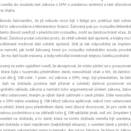
 uvedla do souladu text zákona o DPH s uvedenou směrnicí a text důvodové z
na chyba.
důvodu žalovaného, že již nebude moci být v Belgii pro prekluzi daň odved
il to zákonodárce a Ministerstvo financí. Žalovaný pak po rozsudku Městskéh
tento důvod uvedl již v předchozím rozsudku, mohl se žalobce bránit včas, ž
nutí. Žalobce podal odvolání proto, že chtěl odvést daň správně, a kdyby mu 
 odběratel možnost daň odvést správně. Stát je tak odpovědný za implement
e nemohl, jak tvrdil žalovaný, hned po rozsudku městského soudu provés
u, že mu daň bude vrácena, a tedy nehodlal investovat stejnou částku podruhé.
ovaný ve svém vyjádření uvedl, že akceptoval, že místo plnění se u posuzov
, která byla v tuzemsku předmětem daně; nesouhlasil však s tím, že žalobci
ost dle § 108 odst. 1 písm. m) zákona o DPH, resp. byl přesvědčen, že žal
a daň na dokladu povinna daň přiznat a odvést) daňová povinnost vzni
ogického výkladu zákona a namísto toho argumentoval účelem zákona, žalov
ého ustanovení, kterým je výběr daně zahrnuté v ceně plnění. Dále nesouhla
 o DPH nelze uvedený § 108 téhož zákona aplikovat, neboť toto ustanovení u
ce plnění, která jsou předmětem daně, není důvod dovozovat, že pro vznik d
nutnou podmínkou a na základě toho § 108 vykládat jinak, než zní. Smyslem §
 uvedení na dokladu, a to daně, která na tomto dokladu neměla být uvedena, 
ení dokladu s daní neplátcem (nejběžnější situace), o uvedení daně u plnění
 s místem uskutečnění mimo tuzemsko. Ani názor žalobce, že hlava IV zákon