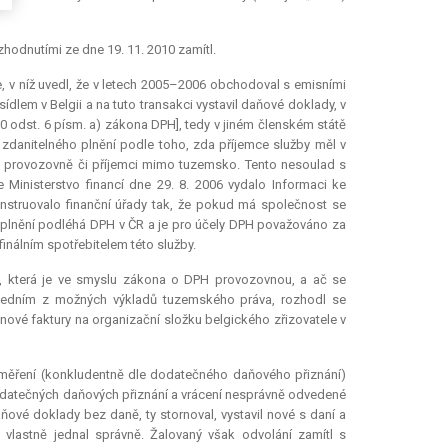
hodnutími ze dne 19. 11. 2010 zamítl.
 v níž uvedl, že v letech 2005–2006 obchodoval s emisními
dlem v Belgii a na tuto transakci vystavil daňové doklady, v
§ 10 odst. 6 písm. a) zákona DPH], tedy v jiném členském státě
zdanitelného plnění podle toho, zda příjemce služby měl v
to provozovně či příjemci mimo tuzemsko. Tento nesoulad s
inisterstvo financí dne 29. 8. 2006 vydalo Informaci ke
instruovalo finanční úřady tak, že pokud má společnost se
a plnění podléhá DPH v ČR a je pro účely DPH považováno za
nálním spotřebitelem této služby.
žku, která je ve smyslu zákona o DPH provozovnou, a ač se
 jedním z možných výkladů tuzemského práva, rozhodl se
 nové faktury na organizační složku belgického zřizovatele v
yměření (konkludentně dle dodatečného daňového přiznání)
odatečných daňových přiznání a vrácení nesprávně odvedené
ňové doklady bez daně, ty stornoval, vystavil nové s daní a
vlastně jednal správně. Žalovaný však odvolání zamítl s