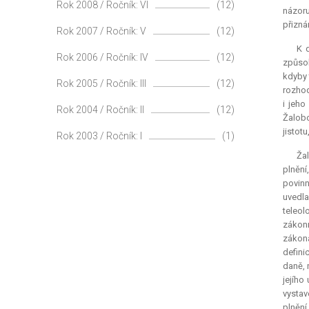
Rok 2008 / Ročník: VI
(12)
názoru
přizná
Rok 2007 / Ročník: V
(12)
K 
Rok 2006 / Ročník: IV
(12)
způsob
kdyby 
Rok 2005 / Ročník: III
(12)
rozhod
i jeho
Rok 2004 / Ročník: II
(12)
Žalobc
jistot
Rok 2003 / Ročník: I
(1)
Žal
plnění
povinn
uvedl
teleol
zákonn
zákona
defini
daně, 
jejího
vystav
plnění