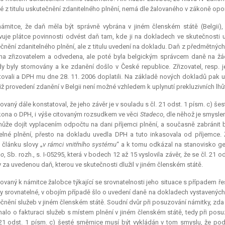
é z titulu uskutečnění zdanitelného plnění, nemá dle žalovaného v zákoně opo
ámitce, že daň měla být správně vybrána v jiném členském státě (Belgii), 
uje plátce povinnosti odvést daň tam, kde ji na dokladech ve skutečnosti uv
čnění zdanitelného plnění, ale z titulu uvedení na dokladu. Daň z předmětných
na zřizovatelem a odvedena, ale poté byla belgickým správcem daně na žádo
y byly stornovány a ke zdanění došlo v České republice. Zřizovatel, resp.
ovali a DPH mu dne 28. 11. 2006 doplatili. Na základě nových dokladů pak up
iž provedení zdanění v Belgii není možné vzhledem k uplynutí prekluzivních lhůt
ovaný dále konstatoval, že jeho závěr je v souladu s čl. 21 odst. 1 písm. c) še
ona o DPH, i výše citovaným rozsudkem ve věci
Stadeco
, dle něhož je smysle
ůže dojít vyplacením odpočtu na dani příjemci plnění, a současně zabránit
elné plnění, přesto na dokladu uvedla DPH a tuto inkasovala od příjemce.
 článku slovy „
v rámci vnitřního systému
“ a k tomu odkázal na stanovisko gen
co
, Sb. rozh., s. I-05295, která v bodech 12 až 15 vyslovila závěr, že se čl. 21
y za uvedenou daň, kterou ve skutečnosti dlužil v jiném členském státě.
ovaný k námitce žalobce týkající se srovnatelnosti jeho situace s případe
y srovnatelné, v obojím případě šlo o uvedení daně na dokladech vystavených z
čnění služeb v jiném členském státě. Soudní dvůr při posuzování námitky, zd
nalo o fakturaci služeb s místem plnění v jiném členském státě, tedy při posu
 21 odst. 1 písm. c) šesté směrnice musí být vykládán v tom smyslu, že po