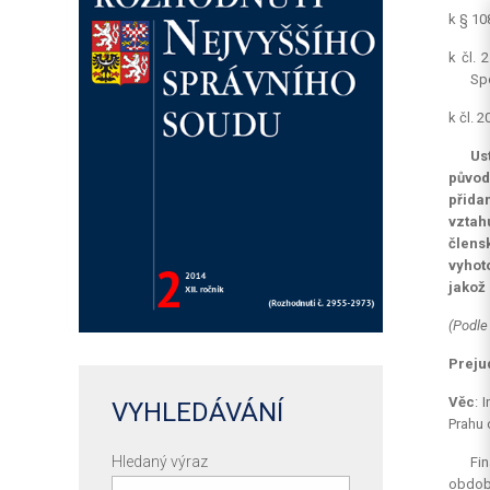
k § 10
k čl. 
Spo
k čl. 
Us
původ
přida
vztah
člens
vyhot
jakož 
(Podle
Preju
Věc
: 
VYHLEDÁVÁNÍ
Prahu 
Hledaný výraz
Fin
období