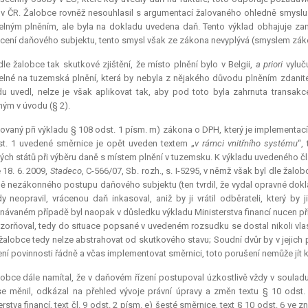
 v ČR. Žalobce rovněž nesouhlasil s argumentací žalovaného ohledně smyslu u
elným plněním, ale byla na dokladu uvedena daň. Tento výklad obhajuje z
ení daňového subjektu, tento smysl však ze zákona nevyplývá (smyslem záko
le žalobce tak skutkové zjištění, že místo plnění bylo v Belgii,
a priori
vyluču
elné na tuzemská plnění, která by nebyla z nějakého důvodu plněním zdani
u uvedl, nelze je však aplikovat tak, aby pod toto byla zahrnuta transak
ým v úvodu (§ 2).
ovaný při výkladu § 108 odst. 1 písm. m) zákona o DPH, který je implementací č
t. 1 uvedené směrnice je opět uveden textem „
v rámci vnitřního systému
“,
ých států při výběru daně s místem plnění v tuzemsku. K výkladu uvedeného č
 18. 6. 2009,
Stadeco
, C-566/07, Sb. rozh., s. I-5295, v němž však byl dle žalo
ě nezákonného postupu daňového subjektu (ten tvrdil, že vydal opravné dokl
y neopravil, vrácenou daň inkasoval, aniž by ji vrátil odběrateli, který by
návaném případě byl naopak v důsledku výkladu Ministerstva financí nucen p
zorňoval, tedy do situace popsané v uvedeném rozsudku se dostal nikoli vl
žalobce tedy nelze
abstrahovat
od skutkového stavu; Soudní dvůr by v jejich 
ní povinnosti řádně a včas implementovat směrnici, toto porušení nemůže jít k 
obce dále namítal, že v daňovém řízení postupoval úzkostlivě vždy v soula
se měnil, odkázal na přehled vývoje právní úpravy a změn textu § 10 odst.
erstva financí, text čl. 9 odst. 2 písm. e) šesté směrnice, text § 10 odst. 6 ve z