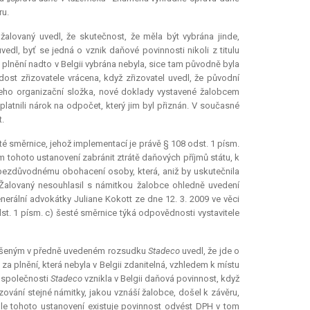
ru.
žalovaný uvedl, že skutečnost, že měla být vybrána jinde,
edl, byť se jedná o vznik daňové povinnosti nikoli z titulu
 plnění nadto v Belgii vybrána nebyla, sice tam původně byla
st zřizovatele vrácena, když zřizovatel uvedl, že původní
 jeho organizační složka, nové doklady vystavené žalobcem
latnili nárok na odpočet, který jim byl přiznán. V současné
.
sté směrnice, jehož implementací je právě § 108 odst. 1 písm.
m tohoto ustanovení zabránit ztrátě daňových příjmů státu, k
 bezdůvodnému obohacení osoby, která, aniž by uskutečnila
 Žalovaný nesouhlasil s námitkou žalobce ohledně uvedení
erální advokátky Juliane Kokott ze dne 12. 3. 2009 ve věci
 odst. 1 písm. c) šesté směrnice týká odpovědnosti vystavitele
m řešeným v předně uvedeném rozsudku
Stadeco
uvedl, že jde o
a plnění, která nebyla v Belgii zdanitelná, vzhledem k místu
a společnosti
Stadeco
vznikla v Belgii daňová povinnost, když
zování stejné námitky, jakou vznáší žalobce, došel k závěru,
dle tohoto ustanovení existuje povinnost odvést DPH v tom