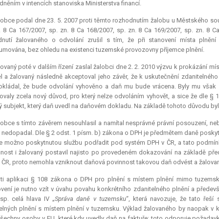
něním v intencích stanoviska Ministerstva financí.
obce podal dne 23. 5. 2007 proti těmto rozhodnutím žalobu u Městského soud
. 8 Ca 167/2007, sp. zn. 8 Ca 168/2007, sp. zn. 8 Ca 169/2007, sp. zn. 8 C
nutí žalovaného o odvolání zrušil s tím, že při stanovení místa plněn
mována, bez ohledu na existenci tuzemské provozovny příjemce plnění.
ovaný poté v dalším řízení zaslal žalobci dne 2. 2. 2010 výzvu k prokázání mí
l a žalovaný následně akceptoval jeho závěr, že k uskutečnění zdanitelné
kládal, že bude odvolání vyhověno a daň mu bude vrácena. Byly mu však za
valy zcela nový důvod, pro který nelze odvoláním vyhovět, a sice že dle §
 subjekt, který daň uvedl na daňovém dokladu. Na základě tohoto důvodu byl
obce s tímto závěrem nesouhlasil a namítal nesprávné právní posouzení, ne
 nedopadal. Dle § 2 odst. 1 písm. b) zákona o DPH je předmětem daně poskyt
je možno poskytnutou službu podřadit pod systém DPH v ČR, a tato podmín
nost i žalovaný postavil najisto po provedeném dokazování na základě pře
 ČR, proto nemohla vzniknout daňová povinnost takovou daň odvést a žalovan
oti aplikaci § 108 zákona o DPH pro plnění s místem plnění mimo tuzemsko
vení je nutno vzít v úvahu povahu konkrétního zdanitelného plnění a předev
sp. celá hlava IV „
Správa daně v tuzemsku
“, která navozuje, že tato řeš
elných plnění s místem plnění v tuzemsku. Výklad žalovaného by naopak v 
šechny osoby v EU, které kdy uvedly daň na faktuře; toto odporuje požadavk