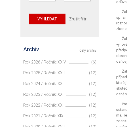
odůvod
Žal
sp. zn
VYHLEDAT
Zrušit filtr
rozhod
zkonzu
Žal
vyhově
Archiv
předpo
celý archiv
obsaho
daňový
Rok 2026 / Ročník: XXIV
(6)
Žal
Rok 2025 / Ročník: XXIII
(12)
případ
které 
Rok 2024 / Ročník: XXII
(12)
skuteč
daně v
Rok 2023 / Ročník: XXI
(12)
Pr
Rok 2022 / Ročník: XX
(12)
ustano
má, re
Rok 2021 / Ročník: XIX
(12)
zdanit
Rok 2020 / Ročník: XVIII
(12)
daně v