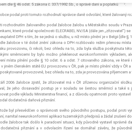
****)
em dle § 46 odst. 5 zákona č. 337/1992 Sb., o správě daní a poplatků
.
obce podal proti tomuto rozhodnutí správce daně odvolání, které žalovaný roz
ti rozhodnutím žalovaného podal žalobce žalobu u Městského soudu v Praze,
nkami, které prodal společnosti ELECRABEL NV/SA (dále jen „zřizovatel“) se sí
neuplatnil DPH s tím, že se jedná o službu, u níž místo plnění je v Belgii [dle 
dle žalobce v té době znění zákona o DPH rozlišovalo režim přenosu místa 
ku provozovnu, či nikoli, bez ohledu na to, zda byla služba poskytnuta té
kými směrnicemi by bylo možno překlenout eurokonformním výkladem, ale M
ení místa plnění podle § 10 odst. 6 a odst. 7 citovaného zákona, ve které 
 v jiném členském státě EU provozovnu v ČR, pak je místo plnění vždy v ČR 
 poskytované provozovně, bez ohledu na to, zda je provozována příjemcem a fi
áří 2006 žalobce zjistil, že zřizovatel má v ČR zřízenou organizační slo
val, že jeho dosavadní postup je v souladu se šestou směrnicí a také s
ovat podle výkladu Ministerstva financí, a z důvodu opatrnosti proto vystavil
odal dodatečná daňová přiznání.
otože byl přesvědčen o správnosti svého původního postupu, podal proti v
ní, namítal neeurokonformní aplikaci tuzemských předpisů a žádal zrušení d
odle žalobce tak došlo k paradoxní situaci, kdy původně vystavil správně da
dodatečná přiznání a v odvolacím řízení se domáhal závěru, že původně 