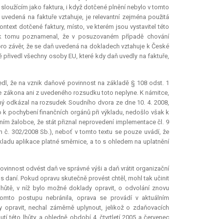
loužícím jako faktura, i když dotčené plnění nebylo v tomto
uvedená na faktuře vztahuje, je
relevantní
zejména použitá
ntext dotčené faktury, místo, ve kterém jsou vystavitel této
aný k tomu poznamenal, že v posuzovaném případě chování
í pro závěr, že se daň uvedená na dokladech vztahuje k České
 přivedl všechny osoby EU, které kdy daň uvedly na faktuře,
dl, že na vznik daňové povinnost na základě § 108 odst. 1
Ze zákona ani z uvedeného rozsudku toto neplyne. K námitce,
vaný odkázal na rozsudek Soudního dvora ze dne 10. 4. 2008,
ošlo k pochybení finančních orgánů při výkladu, nedošlo však k
ním žalobce, že stát přiznal neprovedení implementace čl. 9
 č. 302/2008 Sb.), neboť v tomto textu se pouze uvádí, že
ladu aplikace platné směrnice, a to s ohledem na uplatnění
ovinnost odvést daň ve správné výši a daň vrátit organizační
 s daní. Pokud opravu skutečně provést chtěl, mohl tak učinit
lhůtě, v níž bylo možné doklady opravit, o odvolání znovu
 tomto postupu nebránila, oprava se provádí v aktuálním
 opravit, nechal záměrně uplynout, jelikož o zdaňovacích
 této lhůty, a ohledně období 4. čtvrtletí 2005 a červenec