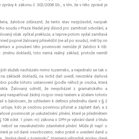
právy k zákonu č. 302/2008 Sb., s tím, že v této zprávě je
ena, žalobce zdůraznil, že tento stav nezpůsobil, naopak
o soudu v Praze hledal jiný důvod pro zamítnutí odvolání, a
alovaný však vyčkal
prekluze
, a teprve potom vydal zamítavá
hned poprvé žalovaný přisvědčil (ne až po soudu), měl by on
aci a porušení této povinnosti nemůže jít žalobci k tíži.
t změnu dokladů, toto nemá reálný základ, protože neměl
aných služeb nacházelo mimo tuzemsko, a nejednalo se tak o
 na základě dokladů, na nichž daň uvedl, nevznikla daňová
obci podle tohoto ustanovení (podle něhož je osoba, která
kla. Žalovaný odmítl, že nevycházel z gramatického a
aný nespatřoval žádný rozpor mezi textem a účelem tohoto
sil s žalobcem, že vzhledem k definici předmětu daně v § 2
rčuje, kdo je osobou povinnou přiznat a zaplatit daň, a z
aňové povinnosti je uskutečnění plnění, které je předmětem
 108 odst. 1 písm. m) zákona o DPH je vybrání daně z titulu
neboť se neuskutečnilo zdanitelné plnění. Může jít např. o
, které je od daně osvobozeno, nebo právě o uvedení daně u
a „
Správa daně v tuzemsku
“ znamená výhradně správu daně