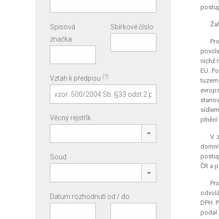
postup
Žal
Spisová
Sbírkové číslo
značka
Pro
povole
nichž 
EU. Po
(?)
Vztah k předpisu
tuzems
evrops
stanov
sídlem
Věcný rejstřík
plnění
V z
domní
postup
Soud
ČR a p
Pr
odvolá
Datum rozhodnutí od / do
DPH. P
podal 