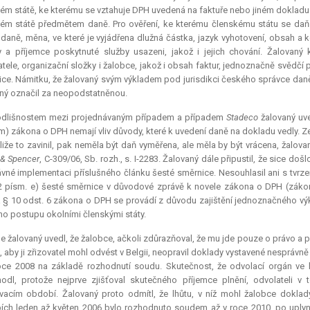
ém státě, ke kterému se vztahuje DPH uvedená na faktuře nebo jiném dokladu s
ém státě předmětem daně. Pro ověření, ke kterému členskému státu se daň 
daně, měna, ve které je vyjádřena dlužná částka, jazyk vyhotovení, obsah a ko
y a příjemce poskytnuté služby usazeni, jakož i jejich chování. Žalov
atele, organizační složky i žalobce, jakož i obsah faktur, jednoznačně svědč
ice. Námitku, že žalovaný svým výkladem pod jurisdikci českého správce daně
ný označil za neopodstatněnou.
odlišnostem mezi projednávaným případem a případem
Stadeco
žalovaný uve
m) zákona o DPH nemají vliv důvody, které k uvedení daně na dokladu vedly. 
liže to zavinil, pak neměla být daň vyměřena, ale měla by být vrácena, žalo
& Spencer
, C-309/06, Sb. rozh., s. I-2283. Žalovaný dále připustil, že sice d
vné implementaci příslušného článku šesté směrnice. Nesouhlasil ani s tvrze
2 písm. e) šesté směrnice v důvodové zprávě k novele zákona o DPH (zákon
 § 10 odst. 6 zákona o DPH se provádí z důvodu zajištění jednoznačného výk
ho postupu okolními členskými státy.
e žalovaný uvedl, že žalobce, ačkoli zdůrazňoval, že mu jde pouze o právo a p
, aby ji zřizovatel mohl odvést v Belgii, neopravil doklady vystavené nesprávně
roce 2008 na základě rozhodnutí soudu. Skutečnost, že odvolací orgán ve 
odl, protože nejprve zjišťoval skutečného příjemce plnění, odvolateli v
acím období. Žalovaný proto odmítl, že lhůtu, v níž mohl žalobce doklady
ch leden až květen 2006 bylo rozhodnuto soudem až v roce 2010, po uplynutí