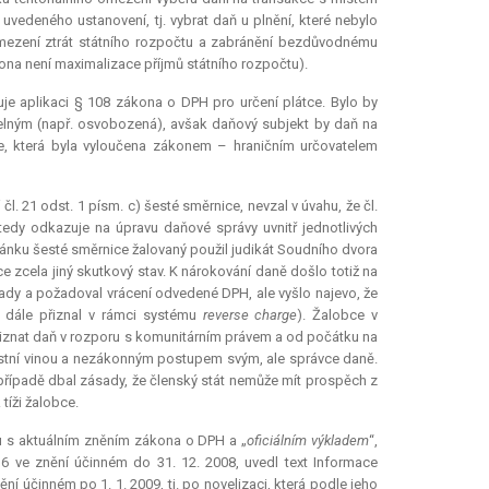
vedeného ustanovení, tj. vybrat daň u plnění, které nebylo
amezení ztrát státního rozpočtu a zabránění bezdůvodnému
na není maximalizace příjmů státního rozpočtu).
je aplikaci § 108 zákona o DPH pro určení plátce. Bylo by
telným (např. osvobozená), avšak daňový subjekt by daň na
ce, která byla vyloučena zákonem – hraničním určovatelem
l. 21 odst. 1 písm. c) šesté směrnice, nevzal v úvahu, že čl.
 tedy odkazuje na úpravu daňové správy uvnitř jednotlivých
lánku šesté směrnice žalovaný použil
judikát
Soudního dvora
bce zcela jiný skutkový stav. K nárokování daně došlo totiž na
ady a požadoval vrácení odvedené DPH, ale vyšlo najevo, že
 ji dále přiznal v rámci systému
reverse charge
). Žalobce v
řiznat daň v rozporu s komunitárním právem a od počátku na
astní vinou a nezákonným postupem svým, ale správce daně.
případě dbal zásady, že členský stát nemůže mít prospěch z
tíži žalobce.
du s aktuálním zněním zákona o DPH a „
oficiálním výkladem
“,
 6 ve znění účinném do 31. 12. 2008, uvedl text Informace
nění účinném po 1. 1. 2009, tj. po novelizaci, která podle jeho