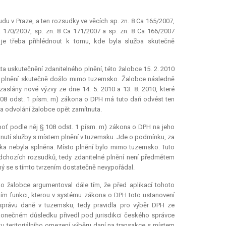
u v Praze, a ten rozsudky ve věcích sp. zn. 8 Ca 165/2007,
a 170/2007, sp. zn. 8 Ca 171/2007 a sp. zn. 8 Ca 166/2007
í je třeba přihlédnout k tomu, kde byla služba skutečně
sta uskutečnění zdanitelného plnění, této žalobce 15. 2. 2010
ho plnění skutečně došlo mimo tuzemsko. Žalobce následně
slány nové výzvy ze dne 14. 5. 2010 a 13. 8. 2010, které
 108 odst. 1 písm. m) zákona o DPH má tuto daň odvést ten
a odvolání žalobce opět zamítnuta.
boť podle něj § 108 odst. 1 písm. m) zákona o DPH na jeho
nutí služby s místem plnění v tuzemsku. Jde o podmínku, za
ka nebyla splněna. Místo plnění bylo mimo tuzemsko. Tuto
dchozích rozsudků, tedy zdanitelné plnění není předmětem
ý se s tímto tvrzením dostatečně nevypořádal.
 žalobce argumentoval dále tím, že před aplikací tohoto
ším funkci, kterou v systému zákona o DPH toto ustanovení
í správu daně v tuzemsku, tedy pravidla pro výběr DPH ze
konečném důsledku přivedl pod jurisdikci českého správce
u teritoriálního omezení výběru daní na transakce s místem