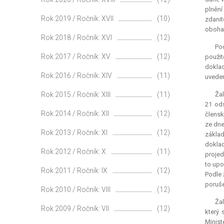
plnění
Rok 2019 / Ročník: XVII
(10)
zdanit
obohac
Rok 2018 / Ročník: XVI
(12)
Pod
Rok 2017 / Ročník: XV
(12)
použit
doklad
Rok 2016 / Ročník: XIV
(11)
uveden
Rok 2015 / Ročník: XIII
(11)
Žal
21 ods
Rok 2014 / Ročník: XII
(12)
člensk
ze dne
Rok 2013 / Ročník: XI
(12)
základ
doklad
Rok 2012 / Ročník: X
(11)
projed
to upo
Rok 2011 / Ročník: IX
(12)
Podle 
poruše
Rok 2010 / Ročník: VIII
(12)
Žal
Rok 2009 / Ročník: VII
(12)
který 
Minist