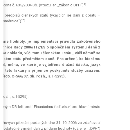
1)
zákona č. 635/2004 Sb. (v textu jen „zákon o DPH“)
h předpisů členských států týkajících se daní z obratu –
**)
tá směrnice“)
řidané hodnoty, je implementací pravidla zakotveného
 směrnice Rady 2006/112/ES o společném systému daně z
 na dokladu, vůči tomu členskému státu, vůči němuž se
lenském státu předmětem daně. Pro určení, ke kterému
, měna, ve které je vyjádřena dlužná částka, jazyk
tel této faktury a příjemce poskytnuté služby usazeni,
adeco
, C-566/07, Sb. rozh., s. I-5295).
ozh., s. I-5295).
eným DB left proti Finančnímu ředitelství pro hlavní město
 daňových přiznání podaných dne 31. 10. 2006 za zdaňovací
ci dodatečně vyměřil daň z přidané hodnoty (dále jen „DPH“)