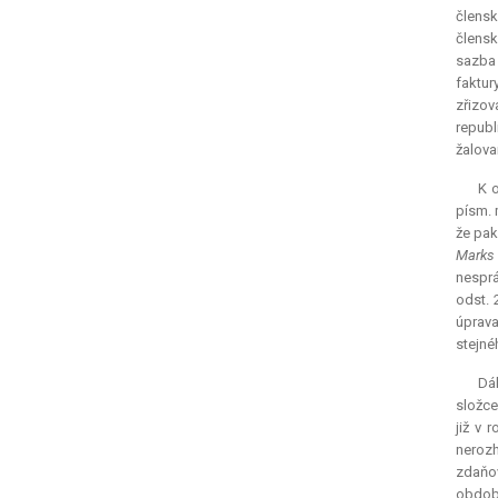
člensk
člensk
sazba 
faktur
zřizov
republ
žalova
K 
písm. 
že pak
Marks 
nesprá
odst. 
úprava
stejné
Dál
složce
již v 
nerozh
zdaňov
období