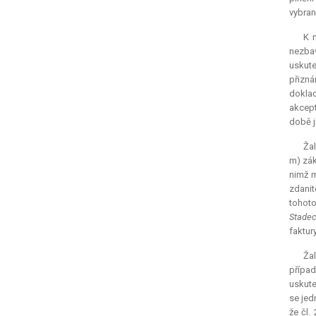
vybran
K n
nezbav
uskute
přizná
doklad
akcept
době j
Žal
m) zák
nimž m
zdanit
tohoto
Stade
faktur
Žal
případ
uskute
se jed
že čl.