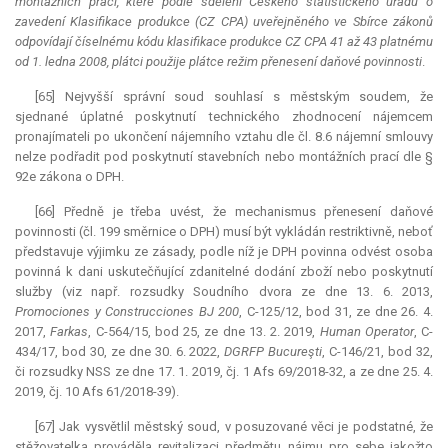
montážních prací, které podle sdělení Českého statistického úřadu o
zavedení Klasifikace produkce (CZ CPA) uveřejněného ve Sbírce zákonů
odpovídají číselnému kódu klasifikace produkce CZ CPA 41 až 43 platnému
od 1. ledna 2008, plátci použije plátce režim přenesení daňové povinnosti
.
[65] Nejvyšší správní soud souhlasí s městským soudem, že
sjednané úplatné poskytnutí technického zhodnocení nájemcem
pronajímateli po ukončení nájemního vztahu dle čl. 8.6 nájemní smlouvy
nelze podřadit pod poskytnutí stavebních nebo montážních prací dle §
92e zákona o DPH.
[66] Předně je třeba uvést, že mechanismus přenesení daňové
povinnosti (čl. 199 směrnice o DPH) musí být vykládán restriktivně, neboť
představuje výjimku ze zásady, podle níž je DPH povinna odvést osoba
povinná k dani uskutečňující zdanitelné dodání zboží nebo poskytnutí
služby (viz např. rozsudky Soudního dvora ze dne 13. 6. 2013,
Promociones y Construcciones BJ 200
, C-125/12, bod 31, ze dne 26. 4.
2017,
Farkas
, C-564/15, bod 25, ze dne 13. 2. 2019,
Human Operator
, C-
434/17, bod 30, ze dne 30. 6. 2022,
DGRFP Bucureşti
, C-146/21, bod 32,
či rozsudky NSS ze dne 17. 1. 2019, čj. 1 Afs 69/2018-32, a ze dne 25. 4.
2019, čj. 10 Afs 61/2018-39).
[67] Jak vysvětlil městský soud, v posuzované věci je podstatné, že
stěžovatelka prováděla revitalizaci předmětu nájmu pro sebe jakožto