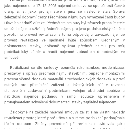
jako nájemce dne 17. 12. 2003 nájemní smlouvu se společností České
dráhy, a. s., jako pronajímatelem, jímž se následně stala Správa
železniční dopravní cesty. Předmětem nájmu byly vymezené části budov
Hlavního nádraží v Praze. Předmětem smlouvy byl závazek pronajímatele
umožnit nájemci užívání předmětu nájmu pro jeho podnikatelský záměr a
povolit mu provést revitalizaci a tomu odpovídající závazek nájemce
provést revitalizaci ve sjednané lhůtě způsobem ujednaným v
dokumentaci stavby, dočasně využívat předmět nájmu pro svůj
podnikatelský záměr a hradit nájemné způsobem dohodnutým ve
smlouvě.
Revitalizací se dle smlouvy rozuměla rekonstrukce, modernizace,
přestavby a opravy předmětu nájmu stavebními, případně montážními
pracemi včetně dodávek materiálů a technologických dodávek a prací
nutných pro přemístění zařízení a inženýrských sítí v rozsahu
stanoveném zadávacími podmínkami veřejné obchodní soutěže a
nabídkou nájemce podanou v rámci soutěže, upřesněném v
pronajímatelem schválené dokumentaci stavby zajištěné nájemcem.
Žalobkyně na základě nájemní smlouvy zajistila na vlastní náklady
revitalizaci prostor, které poté užívala a v rámci podnikání podnajímala
třetím osobám. Změny provedené při revitalizaci evidovala jako