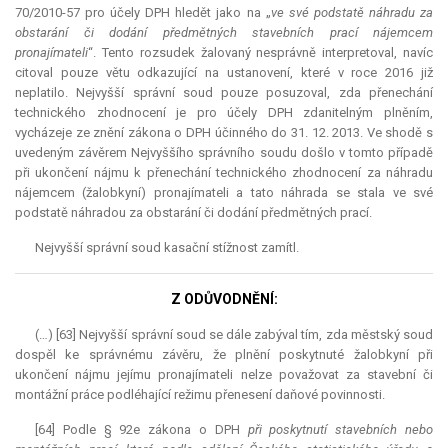
70/2010-57 pro účely DPH hledět jako na „
ve své podstatě náhradu za
obstarání či dodání předmětných stavebních prací nájemcem
pronajímateli
“. Tento rozsudek žalovaný nesprávně interpretoval, navíc
citoval pouze větu odkazující na ustanovení, které v roce 2016 již
neplatilo. Nejvyšší správní soud pouze posuzoval, zda přenechání
technického zhodnocení je pro účely DPH zdanitelným plněním,
vycházeje ze znění zákona o DPH účinného do 31. 12. 2013. Ve shodě s
uvedeným závěrem Nejvyššího správního soudu došlo v tomto případě
při ukončení nájmu k přenechání technického zhodnocení za náhradu
nájemcem (žalobkyní) pronajímateli a tato náhrada se stala ve své
podstatě náhradou za obstarání či dodání předmětných prací.
Nejvyšší správní soud kasační stížnost zamítl.
Z ODŮVODNĚNÍ:
(…) [63] Nejvyšší správní soud se dále zabýval tím, zda městský soud
dospěl ke správnému závěru, že plnění poskytnuté žalobkyní při
ukončení nájmu jejímu pronajímateli nelze považovat za stavební či
montážní práce podléhající režimu přenesení daňové povinnosti.
[64] Podle § 92e zákona o DPH
při poskytnutí stavebních nebo