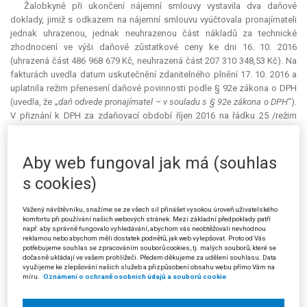
Žalobkyně při ukončení nájemní smlouvy vystavila dva daňové
doklady, jimiž s odkazem na nájemní smlouvu vyúčtovala pronajímateli
jednak uhrazenou, jednak neuhrazenou část nákladů za technické
zhodnocení ve výši daňové zůstatkové ceny ke dni 16. 10. 2016
(uhrazená část 486 968 679 Kč, neuhrazená část 207 310 348,53 Kč). Na
fakturách uvedla datum uskutečnění zdanitelného plnění 17. 10. 2016 a
uplatnila režim přenesení daňové povinnosti podle § 92e zákona o DPH
(uvedla, že „
daň odvede pronajímatel – v souladu s § 92e zákona o DPH
“).
V přiznání k DPH za zdaňovací období říjen 2016 na řádku 25 /režim
přenesení daňové povinnosti (§ 92a) – dodavatel zboží nebo
poskytovatel služeb/ uvedla částku 697 787 426 Kč.
Aby web fungoval jak má (souhlas
Generální finanční ředitelství na základě návrhu žalobkyně vydalo dne
s cookies)
22. 2. 2017 rozhodnutí o závazném posouzení pro použití režimu
přenesení daňové povinnosti, v němž dovodilo, že na přenechání
technického zhodnocení (změn provedených daňovým subjektem jako
Vážený návštěvníku, snažíme se ze všech sil přinášet vysokou úroveň uživatelského
komfortu při používání našich webových stránek. Mezi základní předpoklady patří
nájemcem při revitalizaci) za náhradu ve prospěch pronajímatele při
např. aby správně fungovalo vyhledávání, abychom vás neobtěžovali nevhodnou
ukončení nájmu se nepoužije režim přenesení daňové povinnosti dle §
reklamou nebo abychom měli dostatek podnětů, jak web vylepšovat. Proto od Vás
potřebujeme souhlas se zpracováním souborů cookies, tj. malých souborů, které se
92e zákona o DPH. Stěžovatelka poté k daňovým dokladům vystavila
dočasně ukládají ve vašem prohlížeči. Předem děkujeme za udělení souhlasu. Data
opravné daňové doklady s připočítanou DPH.
využijeme ke zlepšování našich služeb a přizpůsobení obsahu webu přímo Vám na
míru.
Oznámení o ochraně osobních údajů a souborů cookie
Finanční úřad pro hlavní město Prahu (správce daně) následně dne
15. 8. 2017 vydal rozhodnutí, jímž byla stěžovatelce vyměřena DPH za