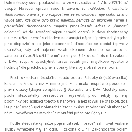
Dále městský soud poukázal na to, že v rozsudku čj. 1 Afs 70/2010-57
dospěl Nejvyšší správní soud k závěru, že „
vzhledem k elasticitě
vlastnického práva a jeho rozprostření se po ukončení nájemního vztahu
všude tam, kde dříve bylo právo nájemní, nemůže při ukončení nájmu a
přenechání zhodnoceného majetku pronajímateli jednat o ‚činnost´
nájemce
“. Až do ukončení nájmu nemohl vlastník budovy zhodnocený
majetek užívat, neboť s ohledem na existující nájemní právo nebyl v jeho
plné dispozici a do jeho neomezené dispozice se dostal teprve v
okamžiku, kdy byl nájemní vztah ukončen. Jednalo se proto o
„přenechání zboží k užití jinému“ ve smyslu § 14 odst. 1 písm. b) zákona
o DPH, resp. o „poskytnutí práva využití jiné majetkové využitelné
hodnoty“ dle předchozí právní úpravy, která byla obsahově shodná.
Proti rozsudku městského soudu podala žalobkyně (stěžovatelka)
kasační stížnost, v níž – mimo jiné – namítala nesprávné posouzení
právní otázky týkající se aplikace § 92e zákona o DPH. Městský soud
podle stěžovatelky přesvědčivě nevysvětlil, proč nebyly splněny
podmínky pro aplikaci tohoto ustanovení, a nezabýval se otázkou, zda
lze plnění spočívající v přenechání technického zhodnocení při ukončení
nájmu považovat za stavební a montážní práce pro účely DPH.
Podle stěžovatelky může pojem „stavební práce“ zahrnovat veškeré
služby vymezené v § 14 odst. 1 zákona o DPH. Zákonodárce pojem