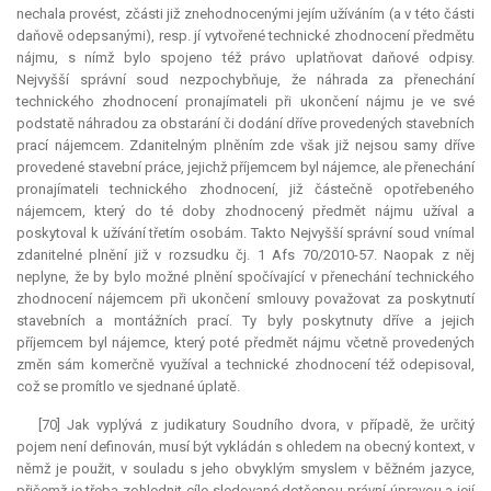
nechala provést, zčásti již znehodnocenými jejím užíváním (a v této části
daňově odepsanými), resp. jí vytvořené technické zhodnocení předmětu
nájmu, s nímž bylo spojeno též právo uplatňovat daňové odpisy.
Nejvyšší správní soud nezpochybňuje, že náhrada za přenechání
technického zhodnocení pronajímateli při ukončení nájmu je ve své
podstatě náhradou za obstarání či dodání dříve provedených stavebních
prací nájemcem. Zdanitelným plněním zde však již nejsou samy dříve
provedené stavební práce, jejichž příjemcem byl nájemce, ale přenechání
pronajímateli technického zhodnocení, již částečně opotřebeného
nájemcem, který do té doby zhodnocený předmět nájmu užíval a
poskytoval k užívání třetím osobám. Takto Nejvyšší správní soud vnímal
zdanitelné plnění již v rozsudku čj. 1 Afs 70/2010-57. Naopak z něj
neplyne, že by bylo možné plnění spočívající v přenechání technického
zhodnocení nájemcem při ukončení smlouvy považovat za poskytnutí
stavebních a montážních prací. Ty byly poskytnuty dříve a jejich
příjemcem byl nájemce, který poté předmět nájmu včetně provedených
změn sám komerčně využíval a technické zhodnocení též odepisoval,
což se promítlo ve sjednané úplatě.
[70] Jak vyplývá z judikatury Soudního dvora, v případě, že určitý
pojem není definován, musí být vykládán s ohledem na obecný kontext, v
němž je použit, v souladu s jeho obvyklým smyslem v běžném jazyce,
přičemž je třeba zohlednit cíle sledované dotčenou právní úpravou a její