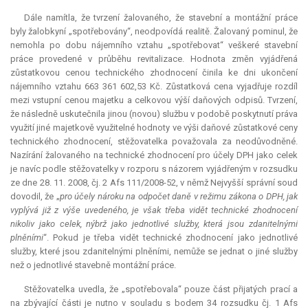
Dále namítla, že tvrzení žalovaného, že stavební a montážní práce
byly žalobkyní „spotřebovány“, neodpovídá realitě. Žalovaný pominul, že
nemohla po dobu nájemního vztahu „spotřebovat“ veškeré stavební
práce provedené v průběhu revitalizace. Hodnota změn vyjádřená
zůstatkovou cenou technického zhodnocení činila ke dni ukončení
nájemního vztahu 663 361 602,53 Kč. Zůstatková cena vyjadřuje rozdíl
mezi vstupní cenou majetku a celkovou výší daňových odpisů. Tvrzení,
že následně uskutečnila jinou (novou) službu v podobě poskytnutí práva
využití jiné majetkově využitelné hodnoty ve výši daňové zůstatkové ceny
technického zhodnocení, stěžovatelka považovala za neodůvodněné.
Nazírání žalovaného na technické zhodnocení pro účely DPH jako celek
je navíc podle stěžovatelky v rozporu s názorem vyjádřeným v rozsudku
ze dne 28. 11. 2008, čj. 2 Afs 111/2008-52, v němž Nejvyšší správní soud
dovodil, že „
pro účely nároku na odpočet daně v režimu zákona o DPH, jak
vyplývá již z výše uvedeného, je však třeba vidět technické zhodnocení
nikoliv jako celek, nýbrž jako jednotlivé služby, která jsou zdanitelnými
plněními
“. Pokud je třeba vidět technické zhodnocení jako jednotlivé
služby, které jsou zdanitelnými plněními, nemůže se jednat o jiné služby
než o jednotlivé stavebně montážní práce.
Stěžovatelka uvedla, že „spotřebovala“ pouze část přijatých prací a
na zbývající části je nutno v souladu s bodem 34 rozsudku čj. 1 Afs