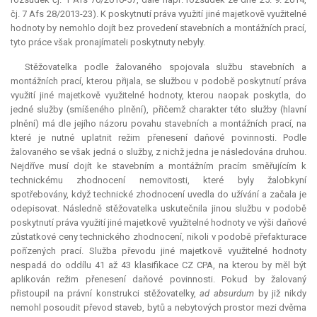
čj. 7 Afs 28/2013-23). K poskytnutí práva využití jiné majetkově využitelné
hodnoty by nemohlo dojít bez provedení stavebních a montážních prací,
tyto práce však pronajímateli poskytnuty nebyly.
Stěžovatelka podle žalovaného spojovala službu stavebních a
montážních prací, kterou přijala, se službou v podobě poskytnutí práva
využití jiné majetkově využitelné hodnoty, kterou naopak poskytla, do
jedné služby (smíšeného plnění), přičemž charakter této služby (hlavní
plnění) má dle jejího názoru povahu stavebních a montážních prací, na
které je nutné uplatnit režim přenesení daňové povinnosti. Podle
žalovaného se však jedná o služby, z nichž jedna je následována druhou.
Nejdříve musí dojít ke stavebním a montážním pracím směřujícím k
technickému zhodnocení nemovitosti, které byly žalobkyní
spotřebovány, když technické zhodnocení uvedla do užívání a začala je
odepisovat. Následně stěžovatelka uskutečnila jinou službu v podobě
poskytnutí práva využití jiné majetkově využitelné hodnoty ve výši daňové
zůstatkové ceny technického zhodnocení, nikoli v podobě přefakturace
pořízených prací. Služba převodu jiné majetkově využitelné hodnoty
nespadá do oddílu 41 až 43 klasifikace CZ CPA, na kterou by měl být
aplikován režim přenesení daňové povinnosti. Pokud by žalovaný
přistoupil na právní konstrukci stěžovatelky,
ad absurdum
by již nikdy
nemohl posoudit převod staveb, bytů a nebytových prostor mezi dvěma