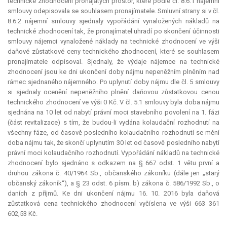
technické zhodnocení pronajatých prostor, které podle čl. 8.6.1 nájemní
smlouvy odepisovala se souhlasem pronajímatele. Smluvní strany si v čl.
8.6.2 nájemní smlouvy sjednaly vypořádání vynaložených nákladů na
technické zhodnocení tak, že pronajímatel uhradí po skončení účinnosti
smlouvy nájemci vynaložené náklady na technické zhodnocení ve výši
daňové zůstatkové ceny technického zhodnocení, které se souhlasem
pronajímatele odpisoval. Sjednaly, že výdaje nájemce na technické
zhodnocení jsou ke dni ukončení doby nájmu nepeněžním plněním nad
rámec sjednaného nájemného. Po uplynutí doby nájmu dle čl. 5 smlouvy
si sjednaly ocenění nepeněžního plnění daňovou zůstatkovou cenou
technického zhodnocení ve výši 0 Kč. V čl. 5.1 smlouvy byla doba nájmu
sjednána na 10 let od nabytí právní moci stavebního povolení na 1. fázi
(část revitalizace) s tím, že budou-li vydána kolaudační rozhodnutí na
všechny fáze, od časově posledního kolaudačního rozhodnutí se mění
doba nájmu tak, že skončí uplynutím 30 let od časově posledního nabytí
právní moci kolaudačního rozhodnutí. Vypořádání nákladů na technické
zhodnocení bylo sjednáno s odkazem na § 667 odst. 1 větu první a
druhou zákona č. 40/1964 Sb., občanského zákoníku (dále jen „starý
občanský zákoník“), a § 23 odst. 6 písm. b) zákona č. 586/1992 Sb., o
daních z příjmů. Ke dni ukončení nájmu 16. 10. 2016 byla daňová
zůstatková cena technického zhodnocení vyčíslena ve výši 663 361
602,53 Kč.