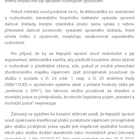
svému smyslu měl být vykládán rozšiřujícím způsobem.
Pokud městský soud poukázal na to, že stěžovatelka po seznámení
s rozhodnutím Generálního finančního ředitelství vystavila opravné
daňové doklady, kterými zdanitelná plnění sama vyňala z režimu
přenesené daňové povinnosti, vystavení opravného dokladu, které
učinila toliko z opatrnosti, nevylučuje nezákonnost napadeného
rozhodnutí.
Pro případ, že by se Nejvyšší správní soud neztotožnil s její
argumentací, stěžovatelka navrhla, aby předložil Soudnímu dvoru žádost
o rozhodnutí o předběžné otázce, zda, pokud je možné přenechání
zhodnoceného majetku nájemcem zpět pronajímateli považovat za
službu v souladu s čl. 24 odst. 1, resp. s čl. 25 směrnice Rady
2006/112/ES o společném systému daně z přidané hodnoty (dále jen
„směrnice o DPH“), lze takovou službu považovat za stavební a
montážní práce za předpokladu, že národní
legislativa
pojem „stavební a
montážní práce“ nevymezuje.
Žalovaný ve vyjádření ke kasační stížnosti uvedl, že Nejvyšší správní
soud opakovaně klasifikoval plnění poskytnuté nájemcem pronajímateli
jako službu poskytnutí práva využití jiné majetkově využitelné hodnoty,
nikoli jako službu dodání stavebních nebo montážních prací (citovaný
rozsudek čj. 1 Afs 70/2010-57, dále např. rozsudek ze dne 25. 9. 2014,