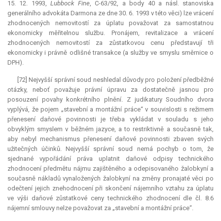
15. 12. 1993,
Lubbock Fine
, C-63/92, a body 40 a násl. stanoviska
generálního advokáta Darmona ze dne 30. 6. 1993 v této věci) lze vrácení
zhodnocených nemovitostí za úplatu považovat za samostatnou
ekonomicky měřitelnou službu. Pronájem, revitalizace a vrácení
zhodnocených nemovitostí za zůstatkovou cenu představují tři
ekonomicky i právně odlišné transakce (a služby ve smyslu směrnice o
DPH).
[72] Nejvyšší správní soud neshledal důvody pro položení předběžné
otázky, neboť považuje právní úpravu za dostatečně jasnou pro
posouzení povahy konkrétního plnění. Z judikatury Soudního dvora
vyplývá, že pojem „stavební a montážní práce“ v souvislosti s režimem
přenesení daňové povinnosti je třeba vykládat v souladu s jeho
obvyklým smyslem v běžném jazyce, a to restriktivně a současně tak,
aby nebyl mechanismus přenesení daňové povinnosti zbaven svých
užitečných účinků. Nejvyšší správní soud nemá pochyb o tom, že
sjednané vypořádání práva uplatnit daňové odpisy technického
zhodnocení předmětu nájmu zajištěného a odepisovaného žalobkyní a
současně nákladů vynaložených žalobkyní na změny pronajaté věci po
odečtení jejich znehodnocení při skončení nájemního vztahu za úplatu
ve výši daňové zůstatkové ceny technického zhodnocení dle čl. 8.6
nájemní smlouvy nelze považovat za „stavební a montážní práce“.