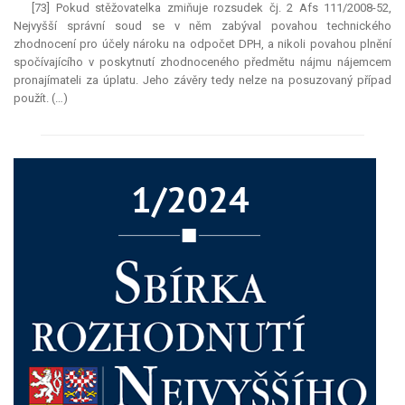
[73] Pokud stěžovatelka zmiňuje rozsudek čj. 2 Afs 111/2008-52,
Nejvyšší správní soud se v něm zabýval povahou technického
zhodnocení pro účely nároku na odpočet DPH, a nikoli povahou plnění
spočívajícího v poskytnutí zhodnoceného předmětu nájmu nájemcem
pronajímateli za úplatu. Jeho závěry tedy nelze na posuzovaný případ
použít. (…)