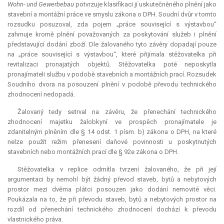
Wohn- und Gewerbebau
potvrzuje klasifikaci jí uskutečněného plnění jako
stavební a montážní práce ve smyslu zákona o DPH. Soudní dvůr v tomto
rozsudku posuzoval, zda pojem „práce související s výstavbou“
zahrnuje kromě plnění považovaných za poskytování služeb i plnění
představující dodání zboží. Dle žalovaného tyto závěry dopadají pouze
na „práce související s výstavbou“, které přijímala stěžovatelka při
revitalizaci pronajatých objektů. Stěžovatelka poté neposkytla
pronajímateli službu v podobě stavebních a montážních prací. Rozsudek
Soudního dvora na posouzení plnění v podobě převodu technického
zhodnocení nedopadá.
Žalovaný tedy setrval na závěru, že přenechání technického
zhodnocení majetku žalobkyní ve prospěch pronajímatele je
zdanitelným plněním dle § 14 odst. 1 písm. b) zákona o DPH, na které
nelze použít režim přenesení daňové povinnosti u poskytnutých
stavebních nebo montážních prací dle § 92e zákona o DPH.
Stěžovatelka v replice odmítla tvrzení žalovaného, že při její
argumentaci by nemohl být žádný převod staveb, bytů a nebytových
prostor mezi dvěma plátci posouzen jako dodání nemovité věci.
Poukázala na to, že při převodu staveb, bytů a nebytových prostor na
rozdíl od přenechání technického zhodnocení dochází k převodu
vlastnického práva.