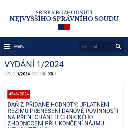
SBÍRKA ROZHODNUTÍ
NEJVYŠŠÍHO SPRÁVNÍHO SOUDU
Menu
VYDÁNÍ 1/2024
ČÍSLO:
1/2024
· ROČNÍK:
XXII
4546/2024
DAŇ Z PŘIDANÉ HODNOTY: UPLATNĚNÍ
REŽIMU PŘENESENÍ DAŇOVÉ POVINNOSTI
NA PŘENECHÁNÍ TECHNICKÉHO
ZHODNOCENÍ PŘI UKONČENÍ NÁJMU