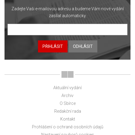
Zadejte Vaši e-mailovou adresu a budeme Vám nové vydání
zasílat automaticky.
PŘIHLÁSIT
ODHLÁSIT
Aktuální vydání
Archiv
O Sbírce
Redakční rada
Kontakt
Prohlášení o ochraně osobních údajů
Nastavení souborů cookies