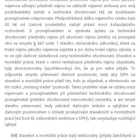
nájemce užívající předmět nájmu na základě nájemní smlouvy pro svůj
podnikatelský záměr a technické zhodnocení též se souhlasem
pronajímatele odepisovala. Předpokládaná délka nájemního vztahu byla
30 let od časově posledního nabytí právní moci kolaudačního
rozhodnutí. S pronajímatelem si sjednala úplatu za technické
zhodnocení předmětu nájmu při ukončení nájmu (změny na pronajaté
věci ve smyslu § 667 odst. 1 starého občanského zákoníku), které za
trvání nájmu jakožto nájemce zajistila a po dobu trvání nájmu užívala, a
to ve výši daňové zůstatkové ceny technického zhodnocení. Stavební a
montážní práce, které v rámci revitalizace předmětu nájmu objednala,
byly zkonzumovány (spotřebovány) tím, že je pro sebe přijala. To
odpovídá smyslu přenesení daňové povinnosti, tedy aby DPH na
stavební a montážní práce platil ten, kdo je objednal, a eliminovalo se
tím riziko „missing trader“ podvodů. Tento problém však ve vztahu mezi
nájemcem a pronajímatelem při přenechání technického zhodnocení
pronajímateli (předání zhodnocené nemovitosti) nevzniká, a ani smysl
daného ustanovení, tedy zabránit daňovým únikům a vyhýbání se
daňovým povinnostem v oblasti poskytování stavebních a montážních
prací (viz bod 42 odůvodnění směrnice o DPH), tak nevyžaduje rozšiřující
výklad.
[68] Stavební a montážní práce byly realizovány (přijaty žalobkyní) a