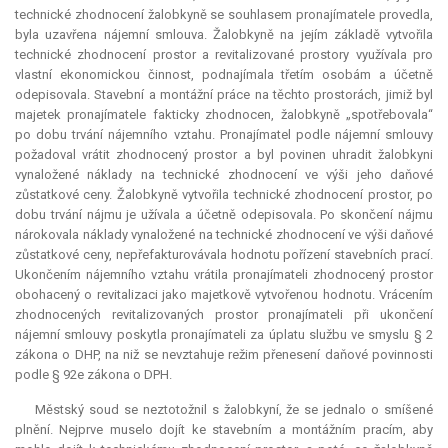
technické zhodnocení žalobkyně se souhlasem pronajímatele provedla,
byla uzavřena nájemní smlouva. Žalobkyně na jejím základě vytvořila
technické zhodnocení prostor a revitalizované prostory využívala pro
vlastní ekonomickou činnost, podnajímala třetím osobám a účetně
odepisovala. Stavební a montážní práce na těchto prostorách, jimiž byl
majetek pronajímatele fakticky zhodnocen, žalobkyně „spotřebovala“
po dobu trvání nájemního vztahu. Pronajímatel podle nájemní smlouvy
požadoval vrátit zhodnocený prostor a byl povinen uhradit žalobkyni
vynaložené náklady na technické zhodnocení ve výši jeho daňové
zůstatkové ceny. Žalobkyně vytvořila technické zhodnocení prostor, po
dobu trvání nájmu je užívala a účetně odepisovala. Po skončení nájmu
nárokovala náklady vynaložené na technické zhodnocení ve výši daňové
zůstatkové ceny, nepřefakturovávala hodnotu pořízení stavebních prací.
Ukončením nájemního vztahu vrátila pronajímateli zhodnocený prostor
obohacený o revitalizaci jako majetkově vytvořenou hodnotu. Vrácením
zhodnocených revitalizovaných prostor pronajímateli při ukončení
nájemní smlouvy poskytla pronajímateli za úplatu službu ve smyslu § 2
zákona o DHP, na niž se nevztahuje režim přenesení daňové povinnosti
podle § 92e zákona o DPH.
Městský soud se neztotožnil s žalobkyní, že se jednalo o smíšené
plnění. Nejprve muselo dojít ke stavebním a montážním pracím, aby