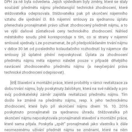
DPH za ně byla odvedena. Jejich výsledkem byly změny, které se staly
součástí předmětu nájmu představující technické zhodnocení, které
stěžovatelka odepisovala. Stěžovatelka pak při ukončení nájemního
vztahu dle ujednání čl. 8.6 nájemní smlouvy za sjednanou úplatu
přenechala pronajímateli právo užívat zhodnocený předmět nájmu, a to
ve výši daňové zůstatkové ceny technického zhodnocení. Náhled
městského soudu plně koresponduje s tím, co si strany v nájemní
smlouvě ujednaly. Lze poznamenat, že při předpokládaném trvání nájmu
v délce 30 let od posledního kolaudačního rozhodnutí by nájemce dle
smlouvy již úplatné plnění neposkytoval. Úplata za zhodnocení
předmětu nájmu měla nájemci náležet pouze v případě dřívějšího
navrácení zhodnoceného předmětu nájmu (a nevyčerpání práva
technické zhodnocení odepisovat).
[69] Stavební a montážní práce, které proběhly v rámci revitalizace za
dobu trvání nájmu, byly poskytnuty žalobkyni, která na své náklady a pro
svůj podnikatelský záměr zajistila revitalizaci předmětu nájmu. Tím
došlo ke změně na předmětu nájmu, resp. k jeho technickému
zhodnocení, které bylo při skončení nájmu dnem 16. 10. 2016
poskytnuto pronajímateli za sjednanou úhradu. Stěžovatelka při
skončení nájmu neposkytovala pronajímateli stavební a montážní práce,
které sama přijala. Poskytla „zpět“ pronajímateli jako vlastníku k dále
neomezenému užívání předmět nájmu se změnami, které na něm