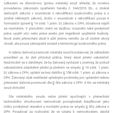
odkazem na důvodovou zprávu městský soud shledal, že novelou
provedenou zákonným opatřením Senátu č. 344/2013 Sb., o změně
daňových zákonů v souvislosti s rekodifikací soukromého práva a o
změně některých zákonů, došlo v souvislosti s rekodifikací pouze k
formulační úpravě § 14 odst. 1 písm. b) zákona o DPH, obsahová náplň
se nezměnila. V původním znění se službou rozumělo také
poskytnutí
práva využití věci nebo práva anebo jiné majetkově využitelné hodnoty
.
Nové znění
přenechání zboží k užití jinému
nemělo za cíl změnit věcný
obsah, ale pouze zabezpečit soulad s terminologií soukromého práva.
K režimu daňové povinnosti městský soud konstatoval, že základním
pravidlem je, že daň přiznává plátce, který dané plnění uskutečnil.
Neztotožnil se s žalobkyní, že by žalovaný vycházel z premisy, že pokud
uskutečněné zdanitelné plnění je plněním ve smyslu § 14 odst. 1 písm.
b) zákona o DPH, uplatní se bez dalšího § 108 odst. 1 písm. a) zákona o
DPH. Žalovaný však neshledal splněnými podmínky pro uplatnění režimu
přenesení daňové povinnosti dle § 92e zákona o DPH. S tím se městský
soud ztotožnil.
Dle městského soudu nelze plnění spočívající v přenechání
technického zhodnocení nemovitosti pronajímateli klasifikovat jako
toliko poskytnutí stavební a montážní práce ve smyslu § 92e zákona o
DPH. Považoval za rozhodné, že ve vztahu k nemovitostem, jejichž