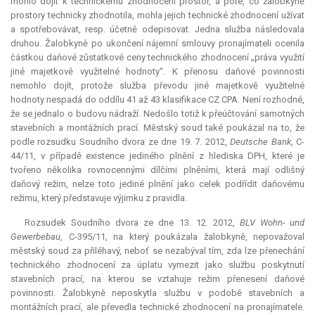
mohlo dojít k technickému zhodnocení prostor, a poté, co žalobkyně
prostory technicky zhodnotila, mohla jejich technické zhodnocení užívat
a spotřebovávat, resp. účetně odepisovat. Jedna služba následovala
druhou. Žalobkyně po ukončení nájemní smlouvy pronajímateli ocenila
částkou daňové zůstatkové ceny technického zhodnocení „práva využití
jiné majetkově využitelné hodnoty“. K přenosu daňové povinnosti
nemohlo dojít, protože služba převodu jiné majetkově využitelné
hodnoty nespadá do oddílu 41 až 43 klasifikace CZ CPA. Není rozhodné,
že se jednalo o budovu nádraží. Nedošlo totiž k přeúčtování samotných
stavebních a montážních prací. Městský soud také poukázal na to, že
podle rozsudku Soudního dvora ze dne 19. 7. 2012,
Deutsche Bank
, C-
44/11, v případě existence jediného plnění z hlediska DPH, které je
tvořeno několika rovnocennými dílčími plněními, která mají odlišný
daňový režim, nelze toto jediné plnění jako celek podřídit daňovému
režimu, který představuje výjimku z pravidla.
Rozsudek Soudního dvora ze dne 13. 12. 2012,
BLV Wohn- und
Gewerbebau
, C-395/11, na který poukázala žalobkyně, nepovažoval
městský soud za přiléhavý, neboť se nezabýval tím, zda lze přenechání
technického zhodnocení za úplatu vymezit jako službu poskytnutí
stavebních prací, na kterou se vztahuje režim přenesení daňové
povinnosti. Žalobkyně neposkytla službu v podobě stavebních a
montážních prací, ale převedla technické zhodnocení na pronajímatele.