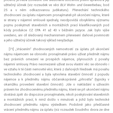
užitečný účinek (viz rozsudek ve věci
BLV Wohn- und Gewerbebau
, bod
25 a v něm odkazovanou judikaturu). Přenechání technického
zhodnocení za úplatu nájemcem pronajímateli při ukončení nájmu, které
si strany v nájemní smlouvě sjednaly, neodpovídá obvyklému významu
pojmu poskytnutí stavebních a montážních prací klasifikovaných pod
kódy produkce CZ CPA 41 až 43 v běžném jazyce. Jak bylo výše
uvedeno, ani cíl sledovaný mechanismem přenesení daňové povinnosti
a jeho užitečný účinek takový výklad nevyžaduje.
[71] „Vrácením“ zhodnocených nemovitostí za úplatu při ukončení
nájmu nájemcem se obnovilo pronajímateli právo užívat předmět nájmu
bez právních omezení ve prospěch nájemce, plynoucích z povahy
nájemní smlouvy. Právo neomezeně užívat svou vlastní věc se obnovilo i
ve vztahu k té části nemovité věci, která z daňových hledisek má povahu
technického zhodnocení a byla vytvořena stavební činností z popudu
nájemce a k předmětu nájmu občanskoprávně „přirostla“ (typicky v
okamžiku provedení stavební činnosti). Jde o nakládání s užívacím
právem ke zhodnocenému předmětu nájmu, které se při ukončení nájmu
dostává zpět do dispozice pronajímatele, nikoli poskytování stavebních
a montážních prací, k nimž došlo v minulosti a jichž bylo technické
zhodnocení předmětu nájmu výsledkem. Podobně jako předčasné
vrácení předmětu nájmu za úplatu (viz rozsudek Soudního dvora ze dne