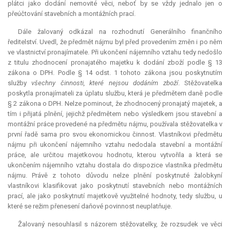
plátci jako dodání nemovité věci, neboť by se vždy jednalo jen o
přeúčtování stavebních a montážních prací.
Dále žalovaný odkázal na rozhodnutí Generálního finančního
ředitelství. Uvedl, že předmět nájmu byl před provedením změn i po něm
ve vlastnictví pronajímatele. Při ukončení nájemního vztahu tedy nedošlo
z titulu zhodnocení pronajatého majetku k dodání zboží podle § 13
zákona o DPH. Podle § 14 odst. 1 tohoto zákona jsou poskytnutím
služby
všechny činnosti, které nejsou dodáním zboží
. Stěžovatelka
poskytla pronajímateli za úplatu službu, která je předmětem daně podle
§ 2 zákona o DPH. Nelze pominout, že zhodnocený pronajatý majetek, a
tím i přijatá plnění, jejichž předmětem nebo výsledkem jsou stavební a
montážní práce provedené na předmětu nájmu, používala stěžovatelka v
první řadě sama pro svou ekonomickou činnost. Vlastníkovi předmětu
nájmu při ukončení nájemního vztahu nedodala stavební a montážní
práce, ale určitou majetkovou hodnotu, kterou vytvořila a která se
ukončením nájemního vztahu dostala do dispozice vlastníka předmětu
nájmu. Právě z tohoto důvodu nelze plnění poskytnuté žalobkyní
vlastníkovi klasifikovat jako poskytnutí stavebních nebo montážních
prací, ale jako poskytnutí majetkově využitelné hodnoty, tedy službu, u
které se režim přenesení daňové povinnost neuplatňuje.
Žalovaný nesouhlasil s názorem stěžovatelky, že rozsudek ve věci