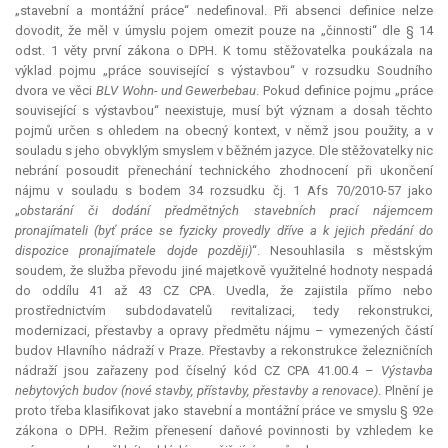
„stavební a montážní práce“ nedefinoval. Při absenci definice nelze
dovodit, že měl v úmyslu pojem omezit pouze na „činnosti“ dle § 14
odst. 1 věty první zákona o DPH. K tomu stěžovatelka poukázala na
výklad pojmu „práce související s výstavbou“ v rozsudku Soudního
dvora ve věci
BLV Wohn- und Gewerbebau
. Pokud definice pojmu „práce
související s výstavbou“ neexistuje, musí být význam a dosah těchto
pojmů určen s ohledem na obecný kontext, v němž jsou použity, a v
souladu s jeho obvyklým smyslem v běžném jazyce. Dle stěžovatelky nic
nebrání posoudit přenechání technického zhodnocení při ukončení
nájmu v souladu s bodem 34 rozsudku čj. 1 Afs 70/2010-57 jako
„
obstarání či dodání předmětných stavebních prací nájemcem
pronajímateli (byť práce se fyzicky provedly dříve a k jejich předání do
dispozice pronajímatele dojde později)
“. Nesouhlasila s městským
soudem, že služba převodu jiné majetkově využitelné hodnoty nespadá
do oddílu 41 až 43 CZ CPA. Uvedla, že zajistila přímo nebo
prostřednictvím subdodavatelů revitalizaci, tedy rekonstrukci,
modernizaci, přestavby a opravy předmětu nájmu – vymezených částí
budov Hlavního nádraží v Praze. Přestavby a rekonstrukce železničních
nádraží jsou zařazeny pod číselný kód CZ CPA 41.00.4 –
Výstavba
nebytových budov (nové stavby, přístavby, přestavby a renovace)
. Plnění je
proto třeba klasifikovat jako stavební a montážní práce ve smyslu § 92e
zákona o DPH. Režim přenesení daňové povinnosti by vzhledem ke