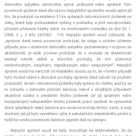
daňového subjektu věrohodné, úplné, průkazné nebo správné. Tuto
povinnost správce daně dle názoru Nejvyššího správního soudu splnil již
tím, že poukázal na existenci 31 ks vydaných celosezónních jízdenek na
vleky, které byly prokazatelně vydány z pokladny a jimž neodpovídalo
přiznání příslušné částky daně. Ve zmiňovaném rozsudku ze dne 30. 1.
2008, č. j. 2 Afs 24/2007 - 119, Nejvyšší správní soud zdůraznil, že
„správce daně nemá povinnost prokázat, že údaje o určitém účetním
případu jsou v účetnictví daňového subjektu zaznamenány v rozporu se
skutečností, je však povinen prokázat, že o souladu se skutečností
existují natolik vážné a důvodné pochyby, že činí účetnictví
nevěrohodným, neúplným, neprůkazným nebo nesprávným“. Nejvyšší
správní soud má narozdíl od krajského soudu za to, že v tomto případě
bylo možné vážné a důvodné pochyby správce daně založit na pouhém
prokázání, že tyto celosezónní jízdenky byly vydány do oběhu, aniž by se
to odrazilo v daňovém přiznání žalobce, neboť v obvyklých případech
skutečně vzniká s předáním těchto jízdenek (ať již úplatným nebo
bezúplatným) nabyvatelům těchto jízdenek právo využívat ve vymezené
době lyžařských vleků žalobce pro soukromé účely těchto osob, a tedy
dochází, jak již bylo vysvětleno výše, k uskutečnění zdanitelného plnění a
tudíž ke vzniku povinnosti žalobce zaplatit daň na výstupu.
Nejvyšší správní soud se tedy ztotožňuje se stěžovatelem, že za