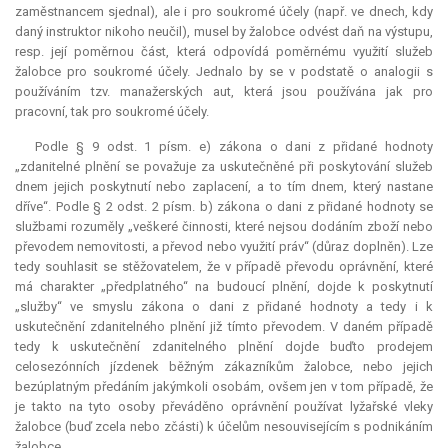
zaměstnancem sjednal), ale i pro soukromé účely (např. ve dnech, kdy
daný instruktor nikoho neučil), musel by žalobce odvést daň na výstupu,
resp. její poměrnou část, která odpovídá poměrnému využití služeb
žalobce pro soukromé účely. Jednalo by se v podstatě o analogii s
používáním tzv. manažerských aut, která jsou používána jak pro
pracovní, tak pro soukromé účely.
Podle § 9 odst. 1 písm. e) zákona o dani z přidané hodnoty
„zdanitelné plnění se považuje za uskutečněné při poskytování služeb
dnem jejich poskytnutí nebo zaplacení, a to tím dnem, který nastane
dříve“. Podle § 2 odst. 2 písm. b) zákona o dani z přidané hodnoty se
službami rozuměly „veškeré činnosti, které nejsou dodáním zboží nebo
převodem nemovitosti, a převod nebo využití práv“ (důraz doplněn). Lze
tedy souhlasit se stěžovatelem, že v případě převodu oprávnění, které
má charakter „předplatného“ na budoucí plnění, dojde k poskytnutí
„služby“ ve smyslu zákona o dani z přidané hodnoty a tedy i k
uskutečnění zdanitelného plnění již tímto převodem. V daném případě
tedy k uskutečnění zdanitelného plnění dojde buďto prodejem
celosezónních jízdenek běžným zákazníkům žalobce, nebo jejich
bezúplatným předáním jakýmkoli osobám, ovšem jen v tom případě, že
je takto na tyto osoby převáděno oprávnění používat lyžařské vleky
žalobce (buď zcela nebo zčásti) k účelům nesouvisejícím s podnikáním
žalobce.