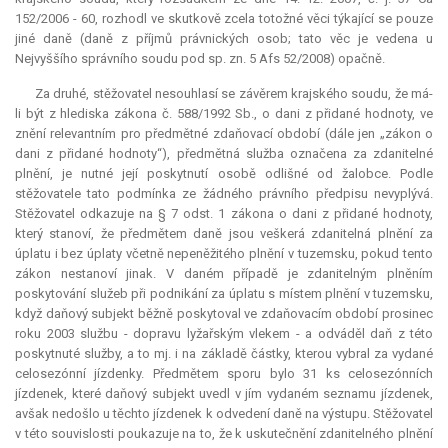
152/2006 - 60, rozhodl ve skutkově zcela totožné věci týkající se pouze
jiné daně (daně z příjmů právnických osob; tato věc je vedena u
Nejvyššího správního soudu pod sp. zn. 5 Afs 52/2008) opačně.
Za druhé, stěžovatel nesouhlasí se závěrem krajského soudu, že má-
li být z hlediska zákona č. 588/1992 Sb., o dani z přidané hodnoty, ve
znění relevantním pro předmětné zdaňovací období (dále jen „zákon o
dani z přidané hodnoty“), předmětná služba označena za zdanitelné
plnění, je nutné její poskytnutí osobě odlišné od žalobce. Podle
stěžovatele tato podmínka ze žádného právního předpisu nevyplývá.
Stěžovatel odkazuje na § 7 odst. 1 zákona o dani z přidané hodnoty,
který stanoví, že předmětem daně jsou veškerá zdanitelná plnění za
úplatu i bez úplaty včetně nepeněžitého plnění v tuzemsku, pokud tento
zákon nestanoví jinak. V daném případě je zdanitelným plněním
poskytování služeb při podnikání za úplatu s místem plnění v tuzemsku,
když daňový subjekt běžně poskytoval ve zdaňovacím období prosinec
roku 2003 službu - dopravu lyžařským vlekem - a odváděl daň z této
poskytnuté služby, a to mj. i na základě částky, kterou vybral za vydané
celosezónní jízdenky. Předmětem sporu bylo 31 ks celosezónních
jízdenek, které daňový subjekt uvedl v jím vydaném seznamu jízdenek,
avšak nedošlo u těchto jízdenek k odvedení daně na výstupu. Stěžovatel
v této souvislosti poukazuje na to, že k uskutečnění zdanitelného plnění