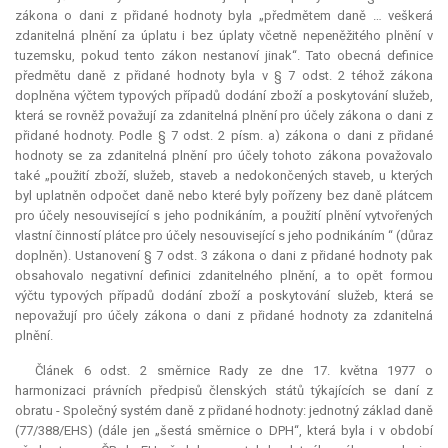
zákona o dani z přidané hodnoty byla „předmětem daně … veškerá
zdanitelná plnění za úplatu i bez úplaty včetně nepeněžitého plnění v
tuzemsku, pokud tento zákon nestanoví jinak“. Tato obecná definice
předmětu daně z přidané hodnoty byla v § 7 odst. 2 téhož zákona
doplněna výčtem typových případů dodání zboží a poskytování služeb,
která se rovněž považují za zdanitelná plnění pro účely zákona o dani z
přidané hodnoty. Podle § 7 odst. 2 písm. a) zákona o dani z přidané
hodnoty se za zdanitelná plnění pro účely tohoto zákona považovalo
také „použití zboží, služeb, staveb a nedokončených staveb, u kterých
byl uplatněn odpočet daně nebo které byly pořízeny bez daně plátcem
pro účely nesouvisející s jeho podnikáním, a použití plnění vytvořených
vlastní činností plátce pro účely nesouvisející s jeho podnikáním “ (důraz
doplněn). Ustanovení § 7 odst. 3 zákona o dani z přidané hodnoty pak
obsahovalo negativní definici zdanitelného plnění, a to opět formou
výčtu typových případů dodání zboží a poskytování služeb, která se
nepovažují pro účely zákona o dani z přidané hodnoty za zdanitelná
plnění.
Článek 6 odst. 2 směrnice Rady ze dne 17. května 1977 o
harmonizaci právních předpisů členských států týkajících se daní z
obratu - Společný systém daně z přidané hodnoty: jednotný základ daně
(77/388/EHS) (dále jen „šestá směrnice o DPH“, která byla i v období