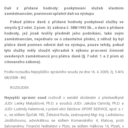
Daň z přidané hodnoty: poskytování služeb vlastním
zaměstnancům; povinnost uplatnit daň na výstupu
Pokud plátce daně z přidané hodnoty poskytoval služby ve
smyslu § 2 odst. 2 písm. b) zákona č. 588/1992 Sb., o dani z přidané
hodnoty, jež jinak tvořily předmět jeho podnikání, také svým
zaměstnancům, nejednalo se o zdanitelné plnění, z něhož by byl
plátce daně povinen odvést daň na výstupu, pouze tehdy, pokud
tyto služby měly sloužit výhradně k výkonu pracovní činnosti
uvedených zaměstnanců pro plátce daně (§ 7 odst. 1 a 2 písm a)
citovaného zákona).
Podle rozsudku Nejvyššího správního soudu ze dne 16. 4. 2009, čj. 5 Afs
68/2008 - 84)
ROZSUDEK
Nejvyšší správní soud
rozhodl v senátě složeném z předsedkyně
JUDr. Lenky Matyášové, Ph.D. a soudců JUDr. Jakuba Camrdy, Ph.D. a
JUDr. Ludmily Valentové, v právní věci žalobce: SPORT SERVICE, spol. s. r.
o., se sídlem Špičák 182, Železná Ruda, zastoupený Mgr. Ing. Ladislavou
Jindřichovou, advokátkou se sídlem Komenského 4, Klatovy, proti
žalovanému: Finanční ředitelství v Plzni, se sídlem Hálkova 14, Plzeň, v