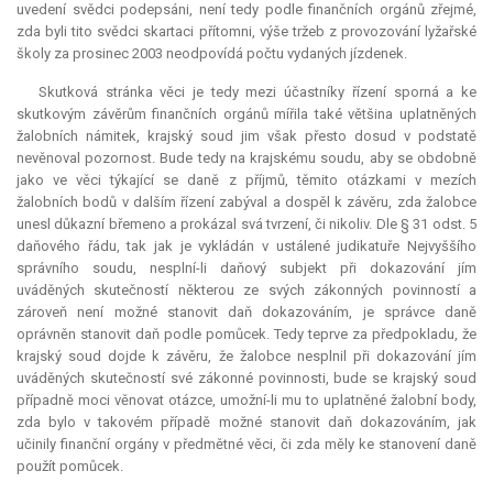
uvedení svědci podepsáni, není tedy podle finančních orgánů zřejmé,
zda byli tito svědci skartaci přítomni, výše tržeb z provozování lyžařské
školy za prosinec 2003 neodpovídá počtu vydaných jízdenek.
Skutková stránka věci je tedy mezi účastníky řízení sporná a ke
skutkovým závěrům finančních orgánů mířila také většina uplatněných
žalobních námitek, krajský soud jim však přesto dosud v podstatě
nevěnoval pozornost. Bude tedy na krajskému soudu, aby se obdobně
jako ve věci týkající se daně z příjmů, těmito otázkami v mezích
žalobních bodů v dalším řízení zabýval a dospěl k závěru, zda žalobce
unesl důkazní břemeno a prokázal svá tvrzení, či nikoliv. Dle § 31 odst. 5
daňového řádu, tak jak je vykládán v ustálené judikatuře Nejvyššího
správního soudu, nesplní-li daňový subjekt při dokazování jím
uváděných skutečností některou ze svých zákonných povinností a
zároveň není možné stanovit daň dokazováním, je správce daně
oprávněn stanovit daň podle pomůcek. Tedy teprve za předpokladu, že
krajský soud dojde k závěru, že žalobce nesplnil při dokazování jím
uváděných skutečností své zákonné povinnosti, bude se krajský soud
případně moci věnovat otázce, umožní-li mu to uplatněné žalobní body,
zda bylo v takovém případě možné stanovit daň dokazováním, jak
učinily finanční orgány v předmětné věci, či zda měly ke stanovení daně
použít pomůcek.