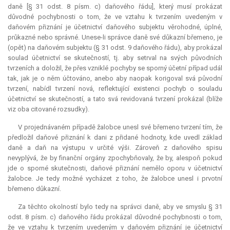
daně [§ 31 odst. 8 písm. c) daňového řádu], který musí prokázat
důvodné pochybnosti o tom, že ve vztahu k tvrzením uvedeným v
daňovém přiznání je účetnictví daňového subjektu věrohodné, úplné,
průkazné nebo správné. Unese-li správce daně své důkazní břemeno, je
(opět) na daňovém subjektu (§ 31 odst. 9 daňového řádu), aby prokázal
soulad účetnictví se skutečností, tj. aby setrval na svých původních
tvrzeních a doložil, že přes vzniklé pochyby se sporný účetní případ udál
tak, jak je o něm účtováno, anebo aby naopak korigoval svá původní
tvrzení, nabídl tvrzení nová, reflektující existenci pochyb o souladu
účetnictví se skutečností, a tato svá revidovaná tvrzení prokázal (blíže
viz oba citované rozsudky).
V projednávaném případě žalobce unesl své břemeno tvrzení tím, že
předložil daňové přiznání k dani z přidané hodnoty, kde uvedl základ
daně a daň na výstupu v určité výši. Zároveň z daňového spisu
nevyplývá, že by finanční orgány zpochybňovaly, že by, alespoň pokud
jde o sporné skutečnosti, daňové přiznání nemělo oporu v účetnictví
žalobce. Je tedy možné vycházet z toho, že žalobce unesl i prvotní
břemeno důkazní.
Za těchto okolností bylo tedy na správci daně, aby ve smyslu § 31
odst. 8 písm. c) daňového řádu prokázal důvodné pochybnosti o tom,
že ve vztahu k tvrzením uvedeným v daňovém přiznání je účetnictví