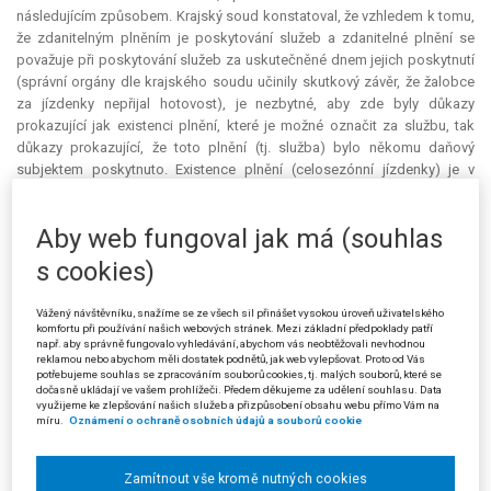
následujícím způsobem. Krajský soud konstatoval, že vzhledem k tomu,
že zdanitelným plněním je poskytování služeb a zdanitelné plnění se
považuje při poskytování služeb za uskutečněné dnem jejich poskytnutí
(správní orgány dle krajského soudu učinily skutkový závěr, že žalobce
za jízdenky nepřijal hotovost), je nezbytné, aby zde byly důkazy
prokazující jak existenci plnění, které je možné označit za službu, tak
důkazy prokazující, že toto plnění (tj. služba) bylo někomu daňový
subjektem poskytnuto. Existence plnění (celosezónní jízdenky) je v
projednávané věci nesporná. Sporné je pouze, zda došlo k poskytnutí
plnění osobě odlišné od žalobce. Krajský soud následně dospěl k
Aby web fungoval jak má (souhlas
závěru, že v projednávané věci důkaz o tom, že došlo k poskytnutí
služby žalobcem třetí osobě, chybí.
s cookies)
I v případě, že by byl správný závěr žalovaného o tom, že žalobce
Vážený návštěvníku, snažíme se ze všech sil přinášet vysokou úroveň uživatelského
neprokázal svoji skutkovou verzi, neměla by tato skutečnost žádný vliv
komfortu při používání našich webových stránek. Mezi základní předpoklady patří
na posouzení otázky, zda došlo či nedošlo k poskytnutí služby osobě
např. aby správně fungovalo vyhledávání, abychom vás neobtěžovali nevhodnou
reklamou nebo abychom měli dostatek podnětů, jak web vylepšovat. Proto od Vás
odlišné od žalobce. Žalovaný pouze presumuje, že jízdenky mohly být
potřebujeme souhlas se zpracováním souborů cookies, tj. malých souborů, které se
dále používány třetími osobami, aniž by však zde byl jakýkoli důkaz, že k
dočasně ukládají ve vašem prohlížeči. Předem děkujeme za udělení souhlasu. Data
poskytnutí služby došlo. Jediným důkazem, který se dotýká osudu
využijeme ke zlepšování našich služeb a přizpůsobení obsahu webu přímo Vám na
míru.
Oznámení o ochraně osobních údajů a souborů cookie
předmětných jízdenek, je výpověď svědka pana Vaniše, zaměstnance
žalobce (vedoucího lyžařské školy, kterou provozoval žalobce), jenž
vypověděl, že jízdenky byly používány instruktory lyžařské školy, kteří byli
Zamítnout vše kromě nutných cookies