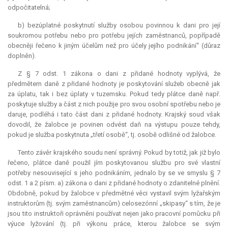
odpočitatelná;
b) bezúplatné poskytnutí služby osobou povinnou k dani pro její
soukromou potřebu nebo pro potřebu jejích zaměstnanců, popřípadě
obecněji řečeno k jiným účelům než pro účely jejího podnikání“ (důraz
doplněn).
Z § 7 odst. 1 zákona o dani z přidané hodnoty vyplývá, že
předmětem daně z přidané hodnoty je poskytování služeb obecně jak
za úplatu, tak i bez úplaty v tuzemsku. Pokud tedy plátce daně např.
poskytuje služby a část z nich použije pro svou osobní spotřebu nebo je
daruje, podléhá i tato část dani z přidané hodnoty. Krajský soud však
dovodil, že žalobce je povinen odvést daň na výstupu pouze tehdy,
pokud je služba poskytnuta „třetí osobě“, tj. osobě odlišné od žalobce.
Tento závěr krajského soudu není správný. Pokud by totiž, jak již bylo
řečeno, plátce daně použil jím poskytovanou službu pro své vlastní
potřeby nesouvisející s jeho podnikáním, jednalo by se ve smyslu § 7
odst. 1 a 2 písm. a) zákona o dani z přidané hodnoty o zdanitelné plnění.
Obdobně, pokud by žalobce v předmětné věci vystavil svým lyžařským
instruktorům (tj. svým zaměstnancům) celosezónní „skipasy“ s tím, že je
jsou tito instruktoři oprávněni používat nejen jako pracovní pomůcku při
výuce lyžování (tj. při výkonu práce, kterou žalobce se svým