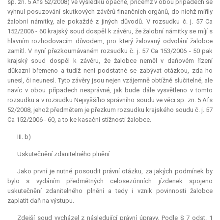
sp. zn. 5 Afs 52/2008) ve výsledku opačně, přičemž v obou případech se
vyhnul posuzování skutkových závěrů finančních orgánů, do nichž mířily
žalobní námitky, ale pokaždé z jiných důvodů. V rozsudku č. j. 57 Ca
152/2006 - 60 krajský soud dospěl k závěru, že žalobní námitky se míjí s
hlavním rozhodovacím důvodem, pro který žalovaný odvolání žalobce
zamítl. V nyní přezkoumávaném rozsudku č. j. 57 Ca 153/2006 - 50 pak
krajský soud dospěl k závěru, že žalobce neměl v daňovém řízení
důkazní břemeno a tudíž není podstatné se zabývat otázkou, zda ho
unesl, či neunesl. Tyto závěry jsou nejen vzájemně obtížně slučitelné, ale
navíc v obou případech nesprávné, jak bude dále vysvětleno v tomto
rozsudku a v rozsudku Nejvyššího správního soudu ve věci sp. zn. 5 Afs
52/2008, jehož předmětem je přezkum rozsudku krajského soudu č. j. 57
Ca 152/2006 - 60, a to ke kasační stížnosti žalobce.
III. b)
Uskutečnění zdanitelného plnění
Jako první je nutné posoudit právní otázku, za jakých podmínek by
bylo s vydáním předmětných celosezónních jízdenek spojeno
uskutečnění zdanitelného plnění a tedy i vznik povinnosti žalobce
zaplatit daň na výstupu.
Zdejší soud vycházel z následující právní úpravy. Podle § 7 odst. 1