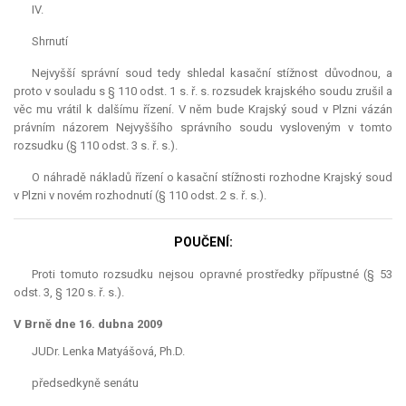
IV.
Shrnutí
Nejvyšší správní soud tedy shledal kasační stížnost důvodnou, a
proto v souladu s § 110 odst. 1 s. ř. s. rozsudek krajského soudu zrušil a
věc mu vrátil k dalšímu řízení. V něm bude Krajský soud v Plzni vázán
právním názorem Nejvyššího správního soudu vysloveným v tomto
rozsudku (§ 110 odst. 3 s. ř. s.).
O náhradě nákladů řízení o kasační stížnosti rozhodne Krajský soud
v Plzni v novém rozhodnutí (§ 110 odst. 2 s. ř. s.).
POUČENÍ:
Proti tomuto rozsudku nejsou opravné prostředky přípustné (§ 53
odst. 3, § 120 s. ř. s.).
V Brně dne 16. dubna 2009
JUDr. Lenka Matyášová, Ph.D.
předsedkyně senátu