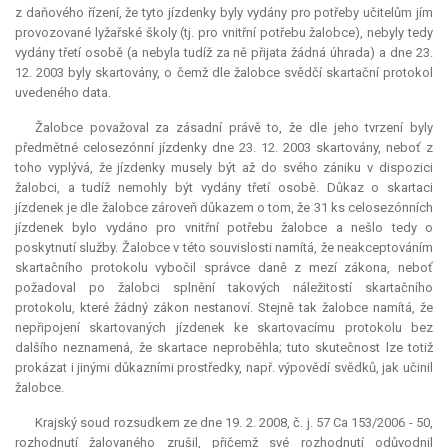
z daňového řízení, že tyto jízdenky byly vydány pro potřeby učitelům jím
provozované lyžařské školy (tj. pro vnitřní potřebu žalobce), nebyly tedy
vydány třetí osobě (a nebyla tudíž za ně přijata žádná úhrada) a dne 23.
12. 2003 byly skartovány, o čemž dle žalobce svědčí skartační protokol
uvedeného data.
Žalobce považoval za zásadní právě to, že dle jeho tvrzení byly
předmětné celosezónní jízdenky dne 23. 12. 2003 skartovány, neboť z
toho vyplývá, že jízdenky musely být až do svého zániku v dispozici
žalobci, a tudíž nemohly být vydány třetí osobě. Důkaz o skartaci
jízdenek je dle žalobce zároveň důkazem o tom, že 31 ks celosezónních
jízdenek bylo vydáno pro vnitřní potřebu žalobce a nešlo tedy o
poskytnutí služby. Žalobce v této souvislosti namítá, že neakceptováním
skartačního protokolu vybočil správce daně z mezí zákona, neboť
požadoval po žalobci splnění takových náležitostí skartačního
protokolu, které žádný zákon nestanoví. Stejně tak žalobce namítá, že
nepřipojení skartovaných jízdenek ke skartovacímu protokolu bez
dalšího neznamená, že skartace neproběhla; tuto skutečnost lze totiž
prokázat i jinými důkazními prostředky, např. výpovědí svědků, jak učinil
žalobce.
Krajský soud rozsudkem ze dne 19. 2. 2008, č. j. 57 Ca 153/2006 - 50,
rozhodnutí žalovaného zrušil, přičemž své rozhodnutí odůvodnil