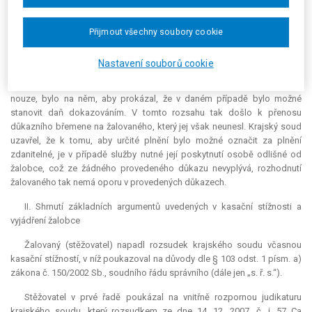
v pracovněprávním vztahu k žalobci. Tato výpověď však poskytnutí
jízdenek osobám odlišným od žalobce nijak nepotvrzuje, ba naopak
vyvrací. Případné neunesení důkazního břemene žalobce vyplývajícího z
Přijmout všechny soubory cookie
§ 31 odst. 9 zákona č. 337/1992 Sb., o správě daní a poplatků, ve znění
pozdějších předpisů (dále jen „daňový řád“) nemá v daném případě za
Nastavení souborů cookie
následek prokázání uskutečnění zdanitelného plnění. Pokud žalovaný
chtěl stanovit daňovou povinnost dokazováním, a to za situace důkazní
nouze, bylo na něm, aby prokázal, že v daném případě bylo možné
stanovit daň dokazováním. V tomto rozsahu tak došlo k přenosu
důkazního břemene na žalovaného, který jej však neunesl. Krajský soud
uzavřel, že k tomu, aby určité plnění bylo možné označit za plnění
zdanitelné, je v případě služby nutné její poskytnutí osobě odlišné od
žalobce, což ze žádného provedeného důkazu nevyplývá, rozhodnutí
žalovaného tak nemá oporu v provedených důkazech.
II. Shrnutí základních argumentů uvedených v kasační stížnosti a
vyjádření žalobce
Žalovaný (stěžovatel) napadl rozsudek krajského soudu včasnou
kasační stížností, v níž poukazoval na důvody dle § 103 odst. 1 písm. a)
zákona č. 150/2002 Sb., soudního řádu správního (dále jen „s. ř. s.“).
Stěžovatel v prvé řadě poukázal na vnitřně rozpornou judikaturu
krajského soudu, který rozsudkem ze dne 14. 12. 2007, č. j. 57 Ca