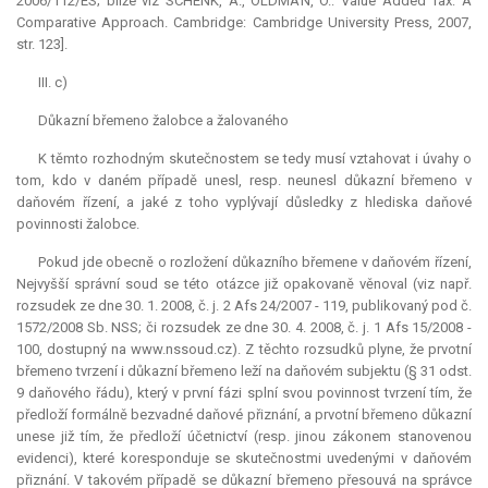
2006/112/ES; blíže viz SCHENK, A., OLDMAN, O.: Value Added Tax: A
Comparative Approach. Cambridge: Cambridge University Press, 2007,
str. 123].
III. c)
Důkazní břemeno žalobce a žalovaného
K těmto rozhodným skutečnostem se tedy musí vztahovat i úvahy o
tom, kdo v daném případě unesl, resp. neunesl důkazní břemeno v
daňovém řízení, a jaké z toho vyplývají důsledky z hlediska daňové
povinnosti žalobce.
Pokud jde obecně o rozložení důkazního břemene v daňovém řízení,
Nejvyšší správní soud se této otázce již opakovaně věnoval (viz např.
rozsudek ze dne 30. 1. 2008, č. j. 2 Afs 24/2007 - 119, publikovaný pod č.
1572/2008 Sb. NSS; či rozsudek ze dne 30. 4. 2008, č. j. 1 Afs 15/2008 -
100, dostupný na www.nssoud.cz). Z těchto rozsudků plyne, že prvotní
břemeno tvrzení i důkazní břemeno leží na daňovém subjektu (§ 31 odst.
9 daňového řádu), který v první fázi splní svou povinnost tvrzení tím, že
předloží formálně bezvadné daňové přiznání, a prvotní břemeno důkazní
unese již tím, že předloží účetnictví (resp. jinou zákonem stanovenou
evidenci), které koresponduje se skutečnostmi uvedenými v daňovém
přiznání. V takovém případě se důkazní břemeno přesouvá na správce