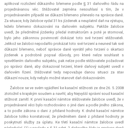
aplikoval rozložení důkazního břemene podle § 31 daňového řádu na
projednávanou věc. Stěžovatel zejména nesouhlasí s tím, že v
projednávaném případě se důkazní břemeno přeneslo na správce daně.
Za situace, kdy žalobce vydal 31 ks jízdenek a neuplatnil daň na výstupu,
leželo břemeno dokazování na daňovém subjektu. Pakliže žalobce
uvedl, že předmětné jízdenky předal instruktorům a poté je stornoval,
bylo jeho zákonnou povinností dokázat toto své tvrzení stěžovateli.
Jelikož se žalobci nepodařilo prokázat toto své tvrzení a neunesl tak své
důkazní břemeno, neboť správce daně vyvrátil jeho tvrzení o skartaci
jízdenek a podrobně popsal důvody, pro které nelze souhlasit s
vysvětlením daňového subjektu, pak nelze podle stěžovatele požadovat
po správci daně, aby dokazoval tvrzení, které daňový subjekt uvedl v
daňovém řízení. Stěžovatel tedy nepovažuje danou situaci za stav
důkazní nouze, kdy nebylo možné stanovit daň dokazováním.
Žalobce se ve svém vyjádření ke kasační stížnosti ze dne 26. 5. 2008
ztotožnil s krajským soudem a navrhl, aby Nejvyšší správní soud kasační
stížnost zamítl. K první kasační námitce stěžovatele žalobce uvedl, že v
projednávané věci bylo rozhodováno o jiné dani a podle jiného zákona,
a to podle zákona o dani z přidané hodnoty. K druhé kasační námitce
žalobce toliko konstatoval, že předmětem daně z přidané hodnoty je
poskytnutí služby za úplatu. Ke třetí kasační námitce žalobce uvedl
následující: (1) v souladu s § 31 odst. 2 daňového řádu je správce daně