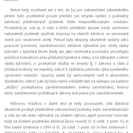
Nelze tedy souhlasit ani s tím, že by pro uskutečnění zdanitelného
plnění bylo podstatné pouze předání (ve smyslu vydání z pokladny
žalobce) předmětných jízdenek blíže nespecifikovaným osobám.
Podstatné je, zda je, či není s tímto předáním spojen vznik oprávnění
nabyvatelů jízdenek využívat dopravy na vlecích žalobce ve vymezené
době pro soukromé účely. Pokud byly skipasy skutečně vydány jako
pracovní pomůcky zaměstnancům žalobce výhradně pro účely výuky
lyžování v lyžařské škole (tedy jen jako technická pomůcka umožňující
průchod instruktorů přes příslušný turniket k vleku, a to výhradně v rámci
výuky lyžování), o poskytnutí služby ve smyslu § 7 zákona o dani z
přidané hodnoty se nejedná, neboť k žádnému převodu výše uvedeného
oprávnění nedošlo. Opačný závěr by samozřejmě vedl k absurdním
důsledkům, neboť pak by bylo nutné odvádět daň na výstupu za každou
„službu“ poskytnutou zaměstnavatelem svému zaměstnanci, kterou
tento zaměstnanec potřebuje k výkonu své práce pro zaměstnavatele.
Klíčovou otázkou v dané věci je tedy posouzení, zda žalobce
skutečně poskytl předmětné celosezónní jízdenky svým zaměstnancům
a zda se tak stalo výhradně za účelem výkonu jejich pracovní činnosti,
tedy za účelem podnikání žalobce [srov. rovněž čl. 6 odst. 2 písm. b)
in
fine
šesté směrnice o DPH či čl. 26 odst. 1 písm. b)
in fine
směrnice č.