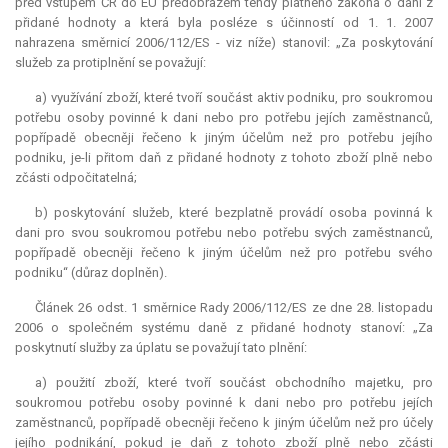
před vstupem ČR do EU předobrazem tehdy platného zákona o dani z
přidané hodnoty a která byla posléze s účinností od 1. 1. 2007
nahrazena směrnicí 2006/112/ES - viz níže) stanovil: „Za poskytování
služeb za protiplnění se považují:
a) využívání zboží, které tvoří součást aktiv podniku, pro soukromou
potřebu osoby povinné k dani nebo pro potřebu jejích zaměstnanců,
popřípadě obecněji řečeno k jiným účelům než pro potřebu jejího
podniku, je-li přitom daň z přidané hodnoty z tohoto zboží plně nebo
zčásti odpočitatelná;
b) poskytování služeb, které bezplatně provádí osoba povinná k
dani pro svou soukromou potřebu nebo potřebu svých zaměstnanců,
popřípadě obecněji řečeno k jiným účelům než pro potřebu svého
podniku“ (důraz doplněn).
Článek 26 odst. 1 směrnice Rady 2006/112/ES ze dne 28. listopadu
2006 o společném systému daně z přidané hodnoty stanoví: „Za
poskytnutí služby za úplatu se považují tato plnění:
a) použití zboží, které tvoří součást obchodního majetku, pro
soukromou potřebu osoby povinné k dani nebo pro potřebu jejích
zaměstnanců, popřípadě obecněji řečeno k jiným účelům než pro účely
jejího podnikání, pokud je daň z tohoto zboží plně nebo zčásti