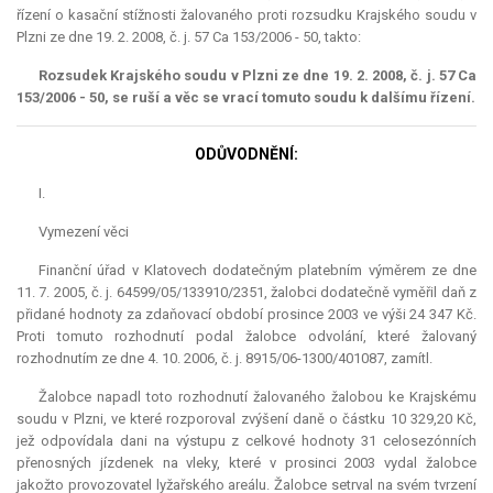
řízení o kasační stížnosti žalovaného proti rozsudku Krajského soudu v
Plzni ze dne 19. 2. 2008, č. j. 57 Ca 153/2006 - 50, takto:
Rozsudek Krajského soudu v Plzni ze dne 19. 2. 2008, č. j. 57 Ca
153/2006 - 50, se ruší a věc se vrací tomuto soudu k dalšímu řízení.
ODŮVODNĚNÍ:
I.
Vymezení věci
Finanční úřad v Klatovech dodatečným platebním výměrem ze dne
11. 7. 2005, č. j. 64599/05/133910/2351, žalobci dodatečně vyměřil daň z
přidané hodnoty za zdaňovací období prosince 2003 ve výši 24 347 Kč.
Proti tomuto rozhodnutí podal žalobce odvolání, které žalovaný
rozhodnutím ze dne 4. 10. 2006, č. j. 8915/06-1300/401087, zamítl.
Žalobce napadl toto rozhodnutí žalovaného žalobou ke Krajskému
soudu v Plzni, ve které rozporoval zvýšení daně o částku 10 329,20 Kč,
jež odpovídala dani na výstupu z celkové hodnoty 31 celosezónních
přenosných jízdenek na vleky, které v prosinci 2003 vydal žalobce
jakožto provozovatel lyžařského areálu. Žalobce setrval na svém tvrzení