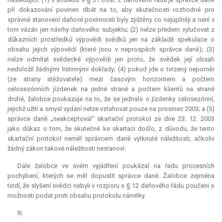
při dokazování povinen dbát na to, aby skutečnosti rozhodné pro
správné stanovení daňové povinnosti byly zjištěny co nejúplněji a není v
tom vázán jen návrhy daňového subjektu; (2) nelze předem vylučovat z
důkazních prostředků výpovědi svědků jen na základě spekulace o
obsahu jejich výpovědí (které jsou v neprospěch správce daně); (3)
nelze odmítat svědecké výpovědi jen proto, že svědek její obsah
nedoložil žádnými listinnými doklady; (4) pokud jde o tvrzený nepoměr
(ze strany stěžovatele) mezi časovým horizontem a počtem
celosezónních jízdenek na jedné straně a počtem klientů na straně
druhé, žalobce poukazuje na to, že se jednalo o jízdenky celosezónní,
jejichž užití a smysl vydání nelze vztahovat pouze na prosinec 2003; a (5)
správce daně „neakceptoval“ skartační protokol ze dne 23. 12. 2003
jako důkaz o tom, že skutečně ke skartaci došlo, z důvodu, že tento
skartační protokol neměl správcem daně vytknuté náležitosti, ačkoliv
žádný zákon takové náležitosti nestanoví.
Dále žalobce ve svém vyjádření poukázal na řadu procesních
pochybení, kterých se měl dopustit správce daně. Žalobce zejména
tvrdí, že slyšení svědci nebyli v rozporu s § 12 daňového řádu poučeni o
možnosti podat proti obsahu protokolu námitky.
III.