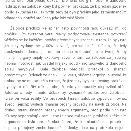
těchto okolností přešlo důkazní břemeno dle § 31 odst. 9 daňového
řádu zpět na žalobce, který byl povinen prokázat, že k předání jízdenek
došlo skutečně tak, jak tvrdil, tedy že byly předány jeho zaměstnancům
výhradně k použití pro účely jeho lyžařské školy.
Žalobce předložil ke splnění této povinnosti řadu důkazů, mj. od
počátku jím tvrzenou verzi reality podporovala existence potvrzení
vážících se ke každému vydání předmětných jízdenek o tom, že byly tyto
jízdenky vydány se „100% slevou“, srozumitelněji řečeno, že byly
poskytnuty zdarma (na druhou stranu rozhodně nelze tvrdit, že by
finanční orgány přijaly skutkový závěr o tom, že žalobce za jízdenky
nepřijal hotovost, jak uváděl krajský soud - nic takového z daňového
spisu nevyplývá). Dále žalobce předložil protokol o skartaci
předmětných jízdenek ze dne 23. 12. 2003, přičemž logicky usuzoval, že
pokud by se mu podařilo tvrzení, že jízdenky byly skartovány, prokázat,
byl by to důležitý důkaz toho, že nikdy neopustily dispoziční sféru
žalobce a tedy i tento důkaz by významně podporoval žalobcem
tvrzenou verzi reality. Ve prospěch tvrzení žalobce vypovídali rovněž
svědci, jejichž výslech finanční orgány provedly na návrh žalobce. Na
druhou stranu finanční orgány uvedly argumenty, proč podle nich tyto
důkazy nepostačují k tomu, aby žalobce svá tvrzení prokázal. Stěžejním
argumentem byla pro ně skutečnost, že ke skartačnímu protokolu
nejsou připojeny znehodnocené jízdenky, dále na protokolu nejsou