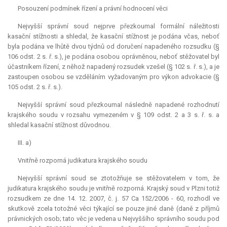
Posouzení podmínek řízení a právní hodnocení věci
Nejvyšší správní soud nejprve přezkoumal formální náležitosti
kasační stížnosti a shledal, že kasační stížnost je podána včas, neboť
byla podána ve lhůtě dvou týdnů od doručení napadeného rozsudku (§
106 odst. 2 s. ř. s.), je podána osobou oprávněnou, neboť stěžovatel byl
účastníkem řízení, z něhož napadený rozsudek vzešel (§ 102 s. ř. s.), a je
zastoupen osobou se vzděláním vyžadovaným pro výkon advokacie (§
105 odst. 2 s. ř. s.).
Nejvyšší správní soud přezkoumal následně napadené rozhodnutí
krajského soudu v rozsahu vymezeném v § 109 odst. 2 a 3 s. ř. s. a
shledal kasační stížnost důvodnou.
III. a)
Vnitřně rozporná
judikatura
krajského soudu
Nejvyšší správní soud se ztotožňuje se stěžovatelem v tom, že
judikatura
krajského soudu je vnitřně rozporná. Krajský soud v Plzni totiž
rozsudkem ze dne 14. 12. 2007, č. j. 57 Ca 152/2006 - 60, rozhodl ve
skutkově zcela totožné věci týkající se pouze jiné daně (daně z příjmů
právnických osob; tato věc je vedena u Nejvyššího správního soudu pod