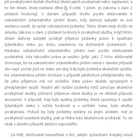
při poskytování služeb dochází dnem jejich poskytnutí nebo zaplacení, a
to tím dnem, který nastane dříve [§ 9 odst. 1 písm. e) zákona o dani z
přidané hodnoty]. V daném případě došlo podle stěžovatele k
uskutečnění zdanitelného plnění dnem, kdy daňový subjekt ve své
evidenci uvedl, že vydal celosezónní jízdenky. Tímto dnem tedy došlo ve
smyslu zákona o dani z přidané hodnoty k poskytnutí služby, když tímto
dnem daňový subjekt poskytl příjemci jízdenky právo k využívání
lyžařského vleku po dobu uvedenou na dotčených jízdenkách. Z
hlediska uskutečnění zdanitelného plnění není podle stěžovatele
podstatné, zda takového práva je využito (příp. jak). Z toho stěžovatel
dovozuje, že na uskutečnění zdanitelného plnění nemá v daném případě
vliv např. počet jízd na vleku ani dny, kdy byla jízdenka skutečně využita.
Ke zdanitelnému plnění dochází v případě jakéhokoli předplatného tím,
že jeho příjemce má od určitého data právo služeb spojených s
předplatným využít. Vlastní akt vydání jízdenky totiž zaručuje skutečné
poskytnutí služby, přičemž příjemce dané služby je ve většině případů
anonymní. V případě, kdy byly vydány jízdenky, které opravňují k využití
lyžařských vleků v určité hodnotě a v určitém čase, byla služba
poskytnuta. Pokud by byly jízdenky vydány za jiným účelem, než je
poskytnutí uvedené služby, pak je třeba tuto skutečnost prokázat. To se
však v daném případě žalobci nepodařilo.
Za třetí, stěžovatel nesouhlasí s tím, jakým způsobem krajský soud