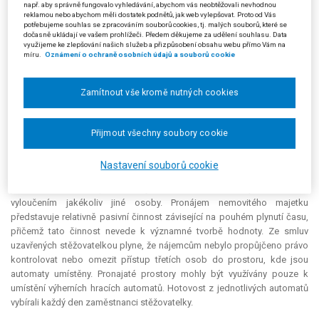
např. aby správně fungovalo vyhledávání, abychom vás neobtěžovali nevhodnou
právu užívat prostory, ti měli od provozovny klíče. Civilní právo umožňuje
reklamou nebo abychom měli dostatek podnětů, jak web vylepšovat. Proto od Vás
tzv. společný nájem více osob, resp. podnájem za současného nájmu
potřebujeme souhlas se zpracováním souborů cookies, tj. malých souborů, které se
jinou osobou, tedy nelze trvat na požadavku výlučnosti užívání
dočasně ukládají ve vašem prohlížeči. Předem děkujeme za udělení souhlasu. Data
využijeme ke zlepšování našich služeb a přizpůsobení obsahu webu přímo Vám na
nebytových prostor ze strany nájemce.
míru.
Oznámení o ochraně osobních údajů a souborů cookie
Žalovaný ve svém vyjádření ke kasační stížnosti zdůraznil, že zákon o
DPH neobsahuje žádnou definici pojmu nájem. V porovnání s šestou
Zamítnout vše kromě nutných cookies
směrnicí Rady o harmonizaci právních předpisů členských států
týkajících se daní z obratu – Společný systém daně z přidané hodnoty:
jednotný základ daně (77/388/EHS) (dále jen „šestá směrnice o DPH“)
Přijmout všechny soubory cookie
neobsahuje český zákon žádnou výjimku, takže je třeba při výkladu
tohoto pojmu vycházet z výkladových stanovisek Soudního dvora EU.
Nastavení souborů cookie
Dle nich se nájmem rozumí případ, kdy vlastník nemovitosti převádí na
jinou osobu užívací právo na sjednanou dobu a za nájemné, a to s
vyloučením jakékoliv jiné osoby. Pronájem nemovitého majetku
představuje relativně pasivní činnost závisející na pouhém plynutí času,
přičemž tato činnost nevede k významné tvorbě hodnoty. Ze smluv
uzavřených stěžovatelkou plyne, že nájemcům nebylo propůjčeno právo
kontrolovat nebo omezit přístup třetích osob do prostoru, kde jsou
automaty umístěny. Pronajaté prostory mohly být využívány pouze k
umístění výherních hracích automatů. Hotovost z jednotlivých automatů
vybírali každý den zaměstnanci stěžovatelky.