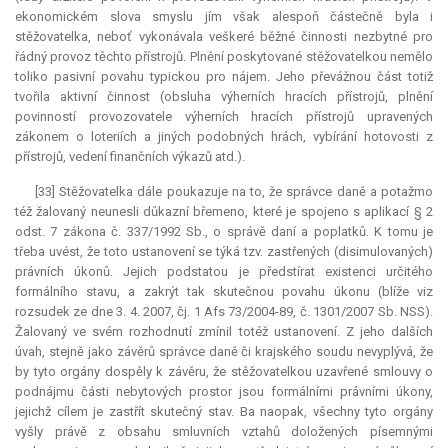
ekonomickém slova smyslu jím však alespoň částečně byla i
stěžovatelka, neboť vykonávala veškeré běžné činnosti nezbytné pro
řádný provoz těchto přístrojů. Plnění poskytované stěžovatelkou nemělo
toliko pasivní povahu typickou pro nájem. Jeho převážnou část totiž
tvořila aktivní činnost (obsluha výherních hracích přístrojů, plnění
povinností provozovatele výherních hracích přístrojů upravených
zákonem o loteriích a jiných podobných hrách, vybírání hotovosti z
přístrojů, vedení finančních výkazů atd.).
[33] Stěžovatelka dále poukazuje na to, že správce daně a potažmo
též žalovaný neunesli důkazní břemeno, které je spojeno s aplikací § 2
odst. 7 zákona č. 337/1992 Sb., o správě daní a poplatků. K tomu je
třeba uvést, že toto ustanovení se týká tzv. zastřených (disimulovaných)
právních úkonů. Jejich podstatou je předstírat existenci určitého
formálního stavu, a zakrýt tak skutečnou povahu úkonu (blíže viz
rozsudek ze dne 3. 4. 2007, čj. 1 Afs 73/2004-89, č. 1301/2007 Sb. NSS).
Žalovaný ve svém rozhodnutí zmínil totéž ustanovení. Z jeho dalších
úvah, stejně jako závěrů správce daně či krajského soudu nevyplývá, že
by tyto orgány dospěly k závěru, že stěžovatelkou uzavřené smlouvy o
podnájmu části nebytových prostor jsou formálními právními úkony,
jejichž cílem je zastřít skutečný stav. Ba naopak, všechny tyto orgány
vyšly právě z obsahu smluvních vztahů doložených písemnými