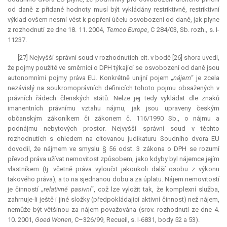
od daně z přidané hodnoty musí být vykládány restriktivně,
restriktivní
výklad ovšem nesmí vést k popření účelu osvobození od daně, jak plyne
z rozhodnutí ze dne 18. 11. 2004,
Temco Europe
, C 284/03, Sb. rozh., s. I-
11237.
[27] Nejvyšší správní soud v rozhodnutích cit. v bodě [26] shora uvedl,
že pojmy použité ve směrnici o DPH týkající se osvobození od daně jsou
autonomními pojmy práva EU. Konkrétně unijní pojem „
nájem
“ je zcela
nezávislý na soukromoprávních definicích tohoto pojmu obsažených v
právních řádech členských států. Nelze jej tedy vykládat dle znaků
imanentních právnímu vztahu nájmu, jak jsou upraveny českým
občanským zákoníkem či zákonem č. 116/1990 Sb., o nájmu a
podnájmu nebytových prostor. Nejvyšší správní soud v těchto
rozhodnutích s ohledem na citovanou judikaturu Soudního dvora EU
dovodil, že nájmem ve smyslu § 56 odst. 3 zákona o DPH se rozumí
převod práva užívat nemovitost způsobem, jako kdyby byl nájemce jejím
vlastníkem (tj. včetně práva vyloučit jakoukoli další osobu z výkonu
takového práva), a to na sjednanou dobu a za úplatu. Nájem nemovitostí
je činností „
relativně pasivní
“, což lze vyložit tak, že komplexní služba,
zahrnuje-li ještě i jiné složky (předpokládající aktivní činnost) než nájem,
nemůže být většinou za nájem považována (srov. rozhodnutí ze dne 4.
10. 2001,
Goed Wonen
, C–326/99, Recueil, s. I-6831, body 52 a 53).