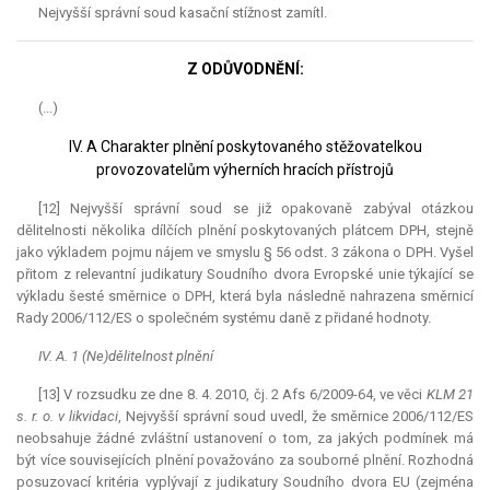
Nejvyšší správní soud kasační stížnost zamítl.
Z ODŮVODNĚNÍ:
(...)
IV. A Charakter plnění poskytovaného stěžovatelkou
provozovatelům výherních hracích přístrojů
[12] Nejvyšší správní soud se již opakovaně zabýval otázkou
dělitelnosti několika dílčích plnění poskytovaných plátcem DPH, stejně
jako výkladem pojmu nájem ve smyslu § 56 odst. 3 zákona o DPH. Vyšel
přitom z
relevantní
judikatury Soudního dvora Evropské unie týkající se
výkladu šesté směrnice o DPH, která byla následně nahrazena směrnicí
Rady 2006/112/ES o společném systému daně z přidané hodnoty.
IV. A. 1 (Ne)dělitelnost plnění
[13] V rozsudku ze dne 8. 4. 2010, čj. 2 Afs 6/2009-64, ve věci
KLM 21
s. r. o. v likvidaci
, Nejvyšší správní soud uvedl, že směrnice 2006/112/ES
neobsahuje žádné zvláštní ustanovení o tom, za jakých podmínek má
být více souvisejících plnění považováno za souborné plnění. Rozhodná
posuzovací kritéria vyplývají z judikatury Soudního dvora EU (zejména