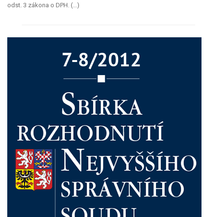
odst. 3 zákona o DPH. (...)