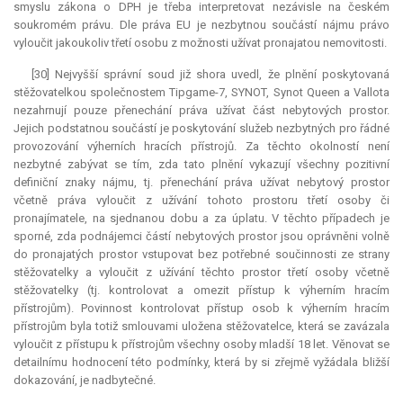
smyslu zákona o DPH je třeba interpretovat nezávisle na českém
soukromém právu. Dle práva EU je nezbytnou součástí nájmu právo
vyloučit jakoukoliv třetí osobu z možnosti užívat pronajatou nemovitosti.
[30] Nejvyšší správní soud již shora uvedl, že plnění poskytovaná
stěžovatelkou společnostem Tipgame-7, SYNOT, Synot Queen a Vallota
nezahrnují pouze přenechání práva užívat část nebytových prostor.
Jejich podstatnou součástí je poskytování služeb nezbytných pro řádné
provozování výherních hracích přístrojů. Za těchto okolností není
nezbytné zabývat se tím, zda tato plnění vykazují všechny pozitivní
definiční znaky nájmu, tj. přenechání práva užívat nebytový prostor
včetně práva vyloučit z užívání tohoto prostoru třetí osoby či
pronajímatele, na sjednanou dobu a za úplatu. V těchto případech je
sporné, zda podnájemci částí nebytových prostor jsou oprávněni volně
do pronajatých prostor vstupovat bez potřebné součinnosti ze strany
stěžovatelky a vyloučit z užívání těchto prostor třetí osoby včetně
stěžovatelky (tj. kontrolovat a omezit přístup k výherním hracím
přístrojům). Povinnost kontrolovat přístup osob k výherním hracím
přístrojům byla totiž smlouvami uložena stěžovatelce, která se zavázala
vyloučit z přístupu k přístrojům všechny osoby mladší 18 let. Věnovat se
detailnímu hodnocení této podmínky, která by si zřejmě vyžádala bližší
dokazování, je nadbytečné.