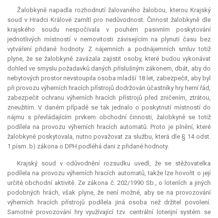
Žalobkyně napadla rozhodnutí žalovaného žalobou, kterou Krajský
soud v Hradci Králové zamítl pro nedůvodnost. Činnost žalobkyně dle
krajského soudu nespočívala v pouhém pasivním poskytování
jednotlivých místností v nemovitosti závisejícím na plynutí času bez
vytváření přidané hodnoty. Z nájemních a podnájemních smluv totiž
plyne, že se žalobkyně zavázala zajistit osoby, které budou vykonávat
dohled ve smyslu požadavků daných příslušným zákonem, dbát, aby do
nebytových prostor nevstoupila osoba mladší 18 let, zabezpečit, aby byl
při provozu výherních hracích přístrojů dodržován účastníky hry herní řád,
zabezpečit ochranu výherních hracích přístrojů před zničením, ztrátou,
zneužitím. V daném případě se tak jednalo o poskytnutí místností do
nájmu s převládajícím prvkem obchodní činnosti, žalobkyně se totiž
podílela na provozu výherních hracích automatů. Proto je plnění, které
žalobkyně poskytovala, nutno považovat za službu, která dle § 14 odst.
1 písm. b) zákona o DPH podléhá dani z přidané hodnoty.
Krajský soud v odůvodnění rozsudku uvedl, že se stěžovatelka
podílela na provozu výherních hracích automatů, takže lze hovořit o její
určité obchodní aktivitě. Ze zákona č. 202/1990 Sb., o loteriích a jiných
podobných hrách, však plyne, že není možné, aby se na provozování
výherních hracích přístrojů podílela jiná osoba než držitel povolení.
Samotné provozování hry využívající tzv. centrální loterijní systém se