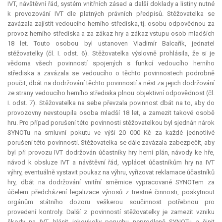
IVT, návštěvní řád, systém vnitřních zásad a další doklady a listiny nutné
k provozování IVT dle platných právních předpisů. Stěžovatelka se
zavázala zajistit vedoucího herního střediska, tj. osobu odpovědnou za
provoz herního střediska a za zákaz hry a zákaz vstupu osob mladších
18 let. Touto osobou byl ustanoven Vladimír Balcařík, jednatel
stěžovatelky (čl. I. odst. 6). Stěžovatelka výslovně prohlásila, že si je
vědoma všech povinností spojených s funkcí vedoucího herního
střediska a zavázala se vedoucího o těchto povinnostech podrobně
poučit, dbát na dodržování těchto povinností a nést za jejich dodržování
ze strany vedoucího herního střediska plnou objektivní odpovědnost (čl.
I. odst. 7). Stěžovatelka na sebe převzala povinnost dbát na to, aby do
provozovny nevstoupila osoba mladší 18 let, a zamezit takové osobě
hru. Pro případ porušení této povinnosti stěžovatelkou byl sjednán nárok
SYNOTu na smluvní pokutu ve výši 20 000 Kč za každé jednotlivé
porušení této povinnosti. Stěžovatelka se dále zavázala zabezpečit, aby
byl při provozu IVT dodržován účastníky hry herní plán, návody ke hře,
návod k obsluze IVT a návštěvní řád, vyplácet účastníkům hry na IVT
výhry, eventuálně vystavit poukaz na výhru, vyřizovat reklamace účastníků
hry, dbát na dodržování vnitřní směrnice vypracované SYNOTem za
účelem předcházení legalizace výnosů z trestné činnosti, poskytnout
orgánům státního dozoru veškerou součinnost potřebnou pro
provedení kontroly. Další z povinností stěžovatelky je zamezit vzniku
škody na IVT, hlásit jakoukoliv poruchu neprodleně SYNOTu a činit