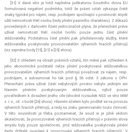
[31] V dané věci je totiž naplněna judikaturou Soudního dvora EU
formulovaná negativní podmínka, totiž že právní vztah vykazuje čistě
znaky typické pro nájem, resp. podnájem spočívající v povinnosti strpět
užití nemovitosti třetí osobu (tedy plnění pasivního charakteru). Z důkazů
provedených v daňovém řízení jednoznačně plyne, že přenechání práva
užívat nemovitosti třetí osobě tvořilo pouze jednu část plnění
stěžovatelky. Podstatnou část plnění pak představovaly služby, které
stěžovatelka poskytovala provozovatelům výherních hracích přístrojů
(viz zejména body [15], [21] a [25] shora).
[32] S ohledem na obsah právních vztahů, tím méně pak vzhledem k
jeho ekonomické podstatě nelze plnění poskytované stěžovatelkou
provozovatelům výherních hracích přístrojů považovat za nájem, resp.
podnájem, a subsumovat ho tak pod § 56 odst. 3 zákona o DPH.
Přenechání práva užívat části nebytových prostor nebylo jediným ani
hlavním plněním poskytovaným stěžovatelkou, nýbrž pouze
prostředkem k dosažení jiného cíle (shodně rozsudek NSS ve věci
MiM
s. r. o.
, cit. v bodě [26] shora). Hlavním účelem bylo podílet se na provozu
výherních hracích přístrojů, a tedy na zisku generovaném touto činností.
V této souvislosti je třeba poznamenat, že soud si je plně vědom
skutečnosti, že provozovateli výherních hracích přístrojů v právním slova
smyslu byly pouze společnosti, jimž stěžovatelka poskytovala plnění
(tedy držitelé povolení k provozování výherních hracích přístrojů). V