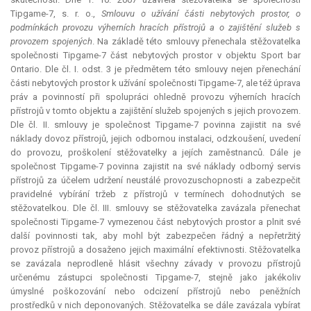
Tipgame-7, s. r. o.,
Smlouvu o užívání části nebytových prostor, o
podmínkách provozu výherních hracích přístrojů a o zajištění služeb s
provozem spojených
. Na základě této smlouvy přenechala stěžovatelka
společnosti Tipgame-7 část nebytových prostor v objektu Sport bar
Ontario. Dle čl. I. odst. 3 je předmětem této smlouvy nejen přenechání
části nebytových prostor k užívání společnosti Tipgame-7, ale též úprava
práv a povinností při spolupráci ohledně provozu výherních hracích
přístrojů v tomto objektu a zajištění služeb spojených s jejich provozem.
Dle čl. II. smlouvy je společnost Tipgame-7 povinna zajistit na své
náklady dovoz přístrojů, jejich odbornou instalaci, odzkoušení, uvedení
do provozu, proškolení stěžovatelky a jejích zaměstnanců. Dále je
společnost Tipgame-7 povinna zajistit na své náklady odborný servis
přístrojů za účelem udržení neustálé provozuschopnosti a zabezpečit
pravidelné vybírání tržeb z přístrojů v termínech dohodnutých se
stěžovatelkou. Dle čl. III. smlouvy se stěžovatelka zavázala přenechat
společnosti Tipgame-7 vymezenou část nebytových prostor a plnit své
další povinnosti tak, aby mohl být zabezpečen řádný a nepřetržitý
provoz přístrojů a dosaženo jejich maximální efektivnosti. Stěžovatelka
se zavázala neprodleně hlásit všechny závady v provozu přístrojů
určenému zástupci společnosti Tipgame-7, stejně jako jakékoliv
úmyslné poškozování nebo odcizení přístrojů nebo peněžních
prostředků v nich deponovaných. Stěžovatelka se dále zavázala vybírat