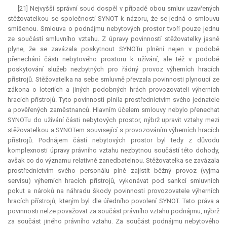
[21] Nejvyšší správní soud dospěl v případě obou smluv uzavřených
stěžovatelkou se společností SYNOT k názoru, že se jedná o smlouvu
smíšenou. Smlouva o podnájmu nebytových prostor tvoří pouze jednu
ze součástí smluvního vztahu. Z úpravy povinností stěžovatelky jasně
plyne, že se zavázala poskytnout SYNOTu plnění nejen v podobě
přenechání části nebytového prostoru k užívání, ale též v podobě
poskytování služeb nezbytných pro řádný provoz výherních hracích
přístrojů. Stěžovatelka na sebe smluvně převzala povinnosti plynoucí ze
zákona o loteriích a jiných podobných hrách provozovateli výherních
hracích přístrojů. Tyto povinnosti plnila prostřednictvím svého jednatele
a pověřených zaměstnanců. Hlavním účelem smlouvy nebylo přenechat
SYNOTu do užívání části nebytových prostor, nýbrž upravit vztahy mezi
stěžovatelkou a SYNOTem související s provozováním výherních hracích
přístrojů. Podnájem částí nebytových prostor byl tedy z důvodu
komplexnosti úpravy právního vztahu nezbytnou součástí této dohody,
avšak co do významu relativně zanedbatelnou. Stěžovatelka se zavázala
prostřednictvím svého personálu plně zajistit běžný provoz (vyjma
servisu) výherních hracích přístrojů, vykonávat pod sankcí smluvních
pokut a nároků na náhradu škody povinnosti provozovatele výherních
hracích přístrojů, kterým byl dle úředního povolení SYNOT. Tato práva a
povinnosti nelze považovat za součást právního vztahu podnájmu, nýbrž
za součást jiného právního vztahu. Za součást podnájmu nebytového