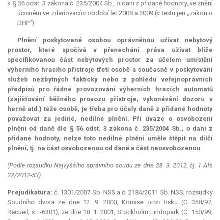
k § 56 odst. 3 zákona č. 235/2004 Sb., o dani z přidané hodnoty, ve znění
účinném ve zdaňovacím období let 2008 a 2009 (v textu jen „zákon o
DHP“)
Plnění poskytované osobou oprávněnou užívat nebytový
prostor, které spočívá v přenechání práva užívat blíže
specifikovanou část nebytových prostor za účelem umístění
výherního hracího přístroje třetí osobě a současně v poskytování
služeb nezbytných fakticky nebo z pohledu veřejnoprávních
předpisů pro řádné provozování výherních hracích automatů
(zajišťování běžného provozu přístroje, vykonávání dozoru v
herně atd.) téže osobě, je třeba pro účely daně z přidané hodnoty
považovat za jediné, nedílné plnění. Při úvaze o osvobození
plnění od daně dle § 56 odst. 3 zákona č. 235/2004 Sb., o dani z
přidané hodnoty, nelze toto nedílné plnění uměle štěpit na dílčí
plnění, tj. na část osvobozenou od daně a část neosvobozenou.
(Podle rozsudku Nejvyššího správního soudu ze dne 28. 3. 2012, čj. 1 Afs
22/2012-53)
Prejudikatura:
č. 1301/2007 Sb. NSS a č. 2184/2011 Sb. NSS; rozsudky
Soudního dvora ze dne 12. 9. 2000, Komise proti Irsku (C–358/97,
Recueil, s. I-6301), ze dne 18. 1. 2001, Stockholm Lindöpark (C–150/99,