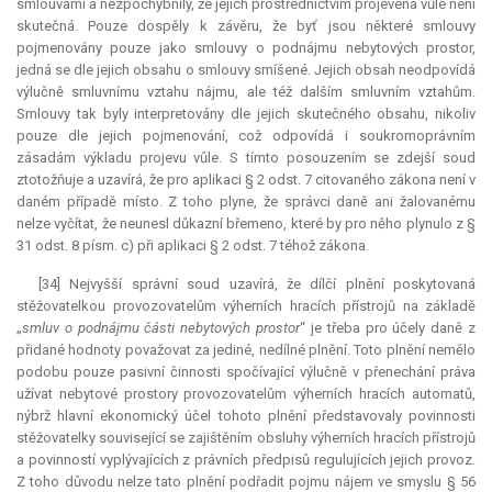
smlouvami a nezpochybnily, že jejich prostřednictvím projevená vůle není
skutečná. Pouze dospěly k závěru, že byť jsou některé smlouvy
pojmenovány pouze jako smlouvy o podnájmu nebytových prostor,
jedná se dle jejich obsahu o smlouvy smíšené. Jejich obsah neodpovídá
výlučně smluvnímu vztahu nájmu, ale též dalším smluvním vztahům.
Smlouvy tak byly interpretovány dle jejich skutečného obsahu, nikoliv
pouze dle jejich pojmenování, což odpovídá i soukromoprávním
zásadám výkladu projevu vůle. S tímto posouzením se zdejší soud
ztotožňuje a uzavírá, že pro aplikaci § 2 odst. 7 citovaného zákona není v
daném případě místo. Z toho plyne, že správci daně ani žalovanému
nelze vyčítat, že neunesl důkazní břemeno, které by pro něho plynulo z §
31 odst. 8 písm. c) při aplikaci § 2 odst. 7 téhož zákona.
[34] Nejvyšší správní soud uzavírá, že dílčí plnění poskytovaná
stěžovatelkou provozovatelům výherních hracích přístrojů na základě
„
smluv o podnájmu části nebytových prostor
“ je třeba pro účely daně z
přidané hodnoty považovat za jediné, nedílné plnění. Toto plnění nemělo
podobu pouze pasivní činnosti spočívající výlučně v přenechání práva
užívat nebytové prostory provozovatelům výherních hracích automatů,
nýbrž hlavní ekonomický účel tohoto plnění představovaly povinnosti
stěžovatelky související se zajištěním obsluhy výherních hracích přístrojů
a povinností vyplývajících z právních předpisů regulujících jejich provoz.
Z toho důvodu nelze tato plnění podřadit pojmu nájem ve smyslu § 56