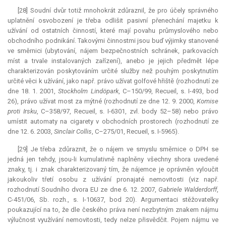
[28] Soudní dvůr totiž mnohokrát zdůraznil, že pro účely správného
uplatnění osvobození je třeba odlišit pasivní přenechání majetku k
užívání od ostatních činností, které mají povahu průmyslového nebo
obchodního podnikání. Takovými činnostmi jsou buď výjimky stanovené
ve směrnici (ubytování, nájem bezpečnostních schránek, parkovacích
míst a trvale instalovaných zařízení), anebo je jejich předmět lépe
charakterizován poskytováním určité služby než pouhým poskytnutím
určité věci k užívání, jako např. právo užívat golfové hřiště (rozhodnutí ze
dne 18. 1. 2001,
Stockholm Lindöpark
, C–150/99, Recueil, s. I-493, bod
26), právo užívat most za mýtné (rozhodnutí ze dne 12. 9. 2000,
Komise
proti Irsku
, C–358/97, Recueil, s. I-6301, zvl. body 52–58) nebo právo
umístit automaty na cigarety v obchodních prostorech (rozhodnutí ze
dne 12. 6. 2003,
Sinclair Collis
, C–275/01, Recueil, s. I-5965).
[29] Je třeba zdůraznit, že o nájem ve smyslu směrnice o DPH se
jedná jen tehdy, jsou-li kumulativně naplněny všechny shora uvedené
znaky, tj. i znak charakterizovaný tím, že nájemce je oprávněn vyloučit
jakoukoliv třetí osobu z užívání pronajaté nemovitosti (viz např.
rozhodnutí Soudního dvora EU ze dne 6. 12. 2007,
Gabriele Walderdorff
,
C-451/06, Sb. rozh., s. I-10637, bod 20). Argumentaci stěžovatelky
poukazující na to, že dle českého práva není nezbytným znakem nájmu
výlučnost využívání nemovitosti, tedy nelze přisvědčit. Pojem nájmu ve