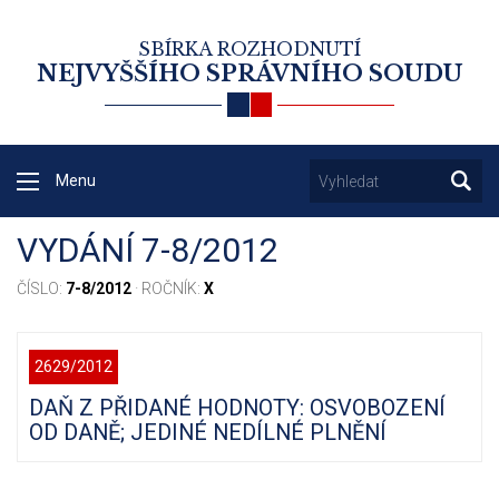
SBÍRKA ROZHODNUTÍ
NEJVYŠŠÍHO SPRÁVNÍHO SOUDU
Menu
VYDÁNÍ 7-8/2012
ČÍSLO:
7-8/2012
· ROČNÍK:
X
2629/2012
DAŇ Z PŘIDANÉ HODNOTY: OSVOBOZENÍ
OD DANĚ; JEDINÉ NEDÍLNÉ PLNĚNÍ