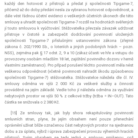
každý den hotovost z přístrojů a předat ji společnosti Tipgame-7,
přičemž až do doby předání nesla za vybranou hotovost odpovědnost, a
dále vést řádnou účetní evidenci o veškerých účetních úkonech dle této
smlouvy a uhradit společnosti Tipgame-7 rozdíl na hodnotách svěřených
jí touto smlouvou k vyúčtování. Stěžovatelka převzala závazek udržovat
přístroje v čistotě a zabezpečit dodržování povinností uložených
společnosti Tipgame-7 příslušnými ustanoveními zákona (zřejmě
zákona č. 202/1990 Sb., o loteriích a jiných podobných hrách – pozn.
NSS), zejména pak § 17 odst. 2, 9 a 10 (zákaz účasti ve hře a vstupu do
provozovny osobám mladším 18 let, zajištění povinného dozoru v herně
vlastními zaměstnanci). Pro případ porušení těchto povinností měla nést
veškerou odpovědnost (včetně povinnosti nahradit škodu způsobenou
společnosti Tipgame-7) stěžovatelka. Stěžovatelce náležela dle čl. IV.
smlouvy odměna ve výši 2 000 Kč za veškeré služby a činnosti
prováděné na jejím základě. Vedle toho jí náležela odměna za využívání
nebytových prostor ve výši 50 % z celkové tržby (tržba = IN–OUT). Tato
částka se snižovala o 2 380 Kč.
[15] Ze smlouvy tak, jak byly shora rekapitulovány povinnosti
smluvních stran, plyne, že jejím obsahem není pouze přenechání
oprávnění užívat blíže označenou část nebytových prostor na sjednanou
dobu a za úplatu, nýbrž i úprava zabezpečení provozu výherních hracích
přístrojů. Svým obsahem se tedy jedná o smlouvu smíšenou, což