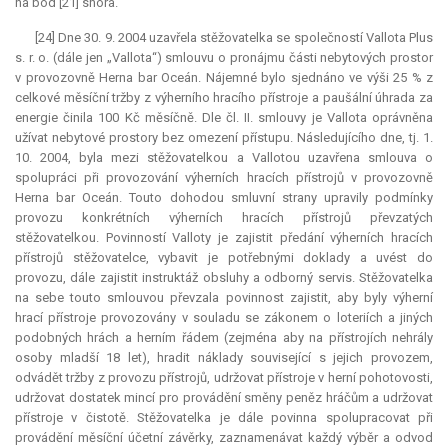
na bod [21] shora.
[24] Dne 30. 9. 2004 uzavřela stěžovatelka se společností Vallota Plus
s. r. o. (dále jen „Vallota“) smlouvu o pronájmu části nebytových prostor
v provozovně Herna bar Oceán. Nájemné bylo sjednáno ve výši 25 % z
celkové měsíční tržby z výherního hracího přístroje a paušální úhrada za
energie činila 100 Kč měsíčně. Dle čl. II. smlouvy je Vallota oprávněna
užívat nebytové prostory bez omezení přístupu. Následujícího dne, tj. 1.
10. 2004, byla mezi stěžovatelkou a Vallotou uzavřena smlouva o
spolupráci při provozování výherních hracích přístrojů v provozovně
Herna bar Oceán. Touto dohodou smluvní strany upravily podmínky
provozu konkrétních výherních hracích přístrojů převzatých
stěžovatelkou. Povinností Valloty je zajistit předání výherních hracích
přístrojů stěžovatelce, vybavit je potřebnými doklady a uvést do
provozu, dále zajistit instruktáž obsluhy a odborný servis. Stěžovatelka
na sebe touto smlouvou převzala povinnost zajistit, aby byly výherní
hrací přístroje provozovány v souladu se zákonem o loteriích a jiných
podobných hrách a herním řádem (zejména aby na přístrojích nehrály
osoby mladší 18 let), hradit náklady související s jejich provozem,
odvádět tržby z provozu přístrojů, udržovat přístroje v herní pohotovosti,
udržovat dostatek mincí pro provádění směny peněz hráčům a udržovat
přístroje v čistotě. Stěžovatelka je dále povinna spolupracovat při
provádění měsíční účetní závěrky, zaznamenávat každý výběr a odvod