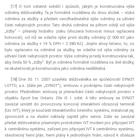
[17] O tom ostatně svědčí i způsob, jakým je konstruována výše
odměny stěžovatelky. Ta je formálně rozdělena do dvou složek – nízká
odměna za služby a předem neodhadnutelná výše odměny za užívání
části nebytových prostor. Tato druhá odměna se přitom odvíjí od výše
„
tržby
“ – přesněji hrubého zisku (vhozená hotovost minus vyplacená
hotovost), od níž se odečte výše první složky odměny (2 000 Kč jako
odměna za služby + 19 % DPH = 2 380 Kč). Jinými slovy řečeno, to, co
bylo vyplaceno na odměně za služby, se odečte od výše odměny za
užívání části nebytových prostor. Výše odměny je tedy konstruována tak,
aby činila 50 % „
tržby
“. Byť je odměna formálně rozdělena na dvě složky,
ve skutečnosti je konstruována jako odměna nedělitelná.
[18] Dne 30. 11. 2007 uzavřela stěžovatelka se společností SYNOT
LOTTO, a.s. (dále jen „SYNOT“), smlouvu o podnájmu části nebytových
prostor. Předmětem smlouvy je přenechání části nebytových prostor v
objektu Sport bar Ontario. Dle čl. I. odst. 4 této smlouvy se SYNOT
zavázal umístit do provozovny koncový interaktivní obrazový terminál
(tzv. IVT), který je součástí interaktivního loterního systému, instalovat jej,
zprovoznit a na vlastní náklady zajistit jeho servis. Dále se zavázal
předat stěžovatelce písemným protokolem IVT modem pro připojení IVT
k centrálnímu systému, zařízení pro připojení IVT k centrálnímu systému,
všeobecný herní plán, herní plány k jednotlivým hrám, návod k obsluze