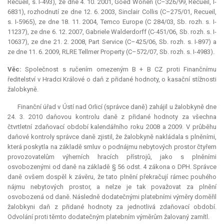
Recueil, s. I-493), ze dne 4. 10. 2001, Goed Wonen (C–326/99, Recueil, I-
6831), rozhodnutí ze dne 12. 6. 2003, Sinclair Collis (C–275/01, Recueil,
s. I-5965), ze dne 18. 11. 2004, Temco Europe (C 284/03, Sb. rozh. s. I-
11237), ze dne 6. 12. 2007, Gabriele Walderdorff (C-451/06, Sb. rozh. s. I-
10637), ze dne 21. 2. 2008, Part Service (C–425/06, Sb. rozh. s. I-897) a
ze dne 11. 6. 2009, RLRE Tellmer Property (C–572/07, Sb. rozh. s. I-4983).
Věc:
Společnost s ručením omezeným B + B CZ proti Finančnímu
ředitelství v Hradci Králové o daň z přidané hodnoty, o kasační stížnosti
žalobkyně.
Finanční úřad v Ústí nad Orlicí (správce daně) zahájil u žalobkyně dne
24. 3. 2010 daňovou kontrolu daně z přidané hodnoty za všechna
čtvrtletní zdaňovací období kalendářního roku 2008 a 2009. V průběhu
daňové kontroly správce daně zjistil, že žalobkyně nakládala s plněními,
která poskytla na základě smluv o podnájmu nebytových prostor čtyřem
provozovatelům výherních hracích přístrojů, jako s plněními
osvobozenými od daně na základě § 56 odst. 4 zákona o DPH. Správce
daně ovšem dospěl k závěru, že tato plnění překračují rámec pouhého
nájmu nebytových prostor, a nelze je tak považovat za plnění
osvobozená od daně. Následně dodatečnými platebními výměry doměřil
žalobkyni daň z přidané hodnoty za jednotlivá zdaňovací období.
Odvolání proti těmto dodatečným platebním výměrům žalovaný zamítl.