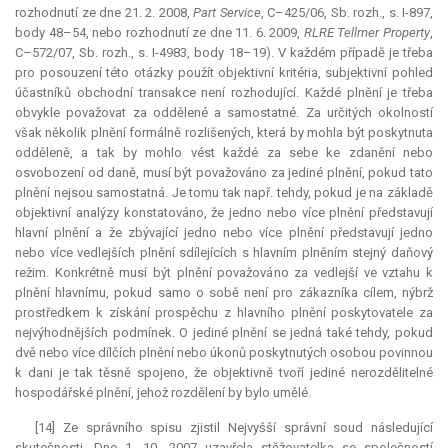
rozhodnutí ze dne 21. 2. 2008,
Part Service
, C–425/06, Sb. rozh., s. I-897,
body 48–54, nebo rozhodnutí ze dne 11. 6. 2009,
RLRE Tellmer Property
,
C–572/07, Sb. rozh., s. I-4983, body 18–19). V každém případě je třeba
pro posouzení této otázky použít objektivní kritéria, subjektivní pohled
účastníků obchodní transakce není rozhodující. Každé plnění je třeba
obvykle považovat za oddělené a samostatné. Za určitých okolností
však několik plnění formálně rozlišených, která by mohla být poskytnuta
odděleně, a tak by mohlo vést každé za sebe ke zdanění nebo
osvobození od daně, musí být považováno za jediné plnění, pokud tato
plnění nejsou samostatná. Je tomu tak např. tehdy, pokud je na základě
objektivní analýzy konstatováno, že jedno nebo více plnění představují
hlavní plnění a že zbývající jedno nebo více plnění představují jedno
nebo více vedlejších plnění sdílejících s hlavním plněním stejný daňový
režim. Konkrétně musí být plnění považováno za vedlejší ve vztahu k
plnění hlavnímu, pokud samo o sobě není pro zákazníka cílem, nýbrž
prostředkem k získání prospěchu z hlavního plnění poskytovatele za
nejvýhodnějších podmínek. O jediné plnění se jedná také tehdy, pokud
dvě nebo více dílčích plnění nebo úkonů poskytnutých osobou povinnou
k dani je tak těsně spojeno, že objektivně tvoří jediné nerozdělitelné
hospodářské plnění, jehož rozdělení by bylo umělé.
[14] Ze správního spisu zjistil Nejvyšší správní soud následující
skutečnosti. Dne 1. 10. 2007 uzavřela stěžovatelka se společností