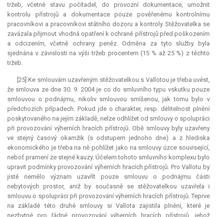
tržeb, včetně stavu počítadel, do provozní dokumentace, umožnit
kontrolu přístrojů a dokumentace pouze pověřenému kontrolnímu
pracovníkovi a pracovníkovi státního dozoru a kontroly. Stěžovatelka se
zavázala přijmout vhodná opatření k ochraně přístrojů před poškozením
a odcizením, včetně ochrany peněz. Odměna za tyto služby byla
sjednána v závislosti na výši tržeb procentem (15 % až 25 %) z těchto
tržeb.
[25] Ke smlouvám uzavřeným stěžovatelkou s Vallotou je třeba uvést,
že smlouva ze dne 30. 9. 2004 je co do smluvního typu vskutku pouze
smlouvou o podnájmu, nikoliv smlouvou smíšenou, jak tomu bylo v
předchozích případech. Pokud jde o charakter, resp. dělitelnost plnění
poskytovaného na jejím základě, nelze odhlížet od smlouvy o spolupráci
při provozování výherních hracích přístrojů. Obě smlouvy byly uzavřeny
ve stejný časový okamžik (s odstupem jednoho dne) a z hlediska
ekonomického je třeba na ně pohlížet jako na smlouvy úzce související,
neboť pramení ze stejné kauzy. Účelem tohoto smluvního komplexu bylo
upravit podmínky provozování výherních hracích přístrojů. Pro Vallotu by
jistě nemělo význam uzavřít pouze smlouvu o podnájmu části
nebytových prostor, aniž by současně se stěžovatelkou uzavřela i
smlouvu o spolupráci při provozování výherních hracích přístrojů. Teprve
na základě této druhé smlouvy si Vallota zajistila plnění, které je
nezbytné pro řádné provozování výherních hracích přístrojů, jehož