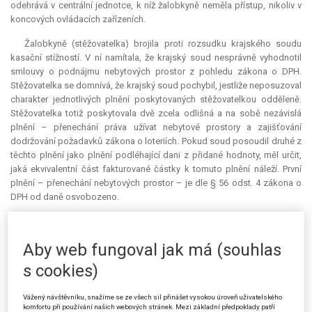
odehrává v centrální jednotce, k níž žalobkyně neměla přístup, nikoliv v
koncových ovládacích zařízeních.
Žalobkyně (stěžovatelka) brojila proti rozsudku krajského soudu
kasační stížností. V ní namítala, že krajský soud nesprávně vyhodnotil
smlouvy o podnájmu nebytových prostor z pohledu zákona o DPH.
Stěžovatelka se domnívá, že krajský soud pochybil, jestliže neposuzoval
charakter jednotlivých plnění poskytovaných stěžovatelkou odděleně.
Stěžovatelka totiž poskytovala dvě zcela odlišná a na sobě nezávislá
plnění – přenechání práva užívat nebytové prostory a zajišťování
dodržování požadavků zákona o loteriích. Pokud soud posoudil druhé z
těchto plnění jako plnění podléhající dani z přidané hodnoty, měl určit,
jaká ekvivalentní část fakturované částky k tomuto plnění náleží. První
plnění – přenechání nebytových prostor – je dle § 56 odst. 4 zákona o
DPH od daně osvobozeno.
Stěžovatelka také namítala, že soud nebral v úvahu skutečnou vůli
stran, nezjišťoval, jaký byl ekonomický význam uzavření těchto smluv, k
Aby web fungoval jak má (souhlas
této otázce nevedl žádné dokazování (např. výslechy svědků). Soud
zcela popřel smysl uzavřené smlouvy, neboť bez jakékoliv opory v
s cookies)
provedeném dokazování tvrdil, že hlavním smyslem smlouvy bylo
provozování výherních hracích automatů ze strany stěžovatelky.
Vážený návštěvníku, snažíme se ze všech sil přinášet vysokou úroveň uživatelského
Stěžovatelka žádným způsobem neomezovala své smluvní partnery v
komfortu při používání našich webových stránek. Mezi základní předpoklady patří