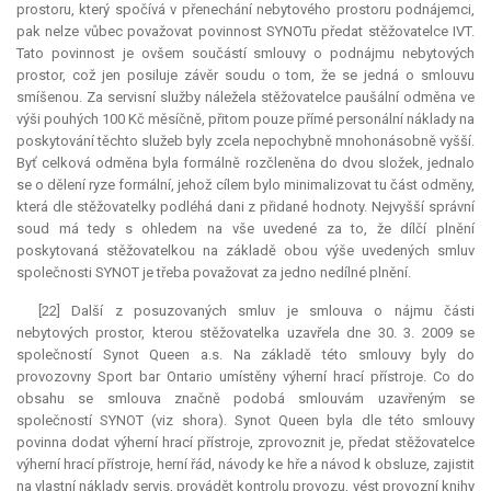
prostoru, který spočívá v přenechání nebytového prostoru podnájemci,
pak nelze vůbec považovat povinnost SYNOTu předat stěžovatelce IVT.
Tato povinnost je ovšem součástí smlouvy o podnájmu nebytových
prostor, což jen posiluje závěr soudu o tom, že se jedná o smlouvu
smíšenou. Za servisní služby náležela stěžovatelce paušální odměna ve
výši pouhých 100 Kč měsíčně, přitom pouze přímé personální náklady na
poskytování těchto služeb byly zcela nepochybně mnohonásobně vyšší.
Byť celková odměna byla formálně rozčleněna do dvou složek, jednalo
se o dělení ryze formální, jehož cílem bylo minimalizovat tu část odměny,
která dle stěžovatelky podléhá dani z přidané hodnoty. Nejvyšší správní
soud má tedy s ohledem na vše uvedené za to, že dílčí plnění
poskytovaná stěžovatelkou na základě obou výše uvedených smluv
společnosti SYNOT je třeba považovat za jedno nedílné plnění.
[22] Další z posuzovaných smluv je smlouva o nájmu části
nebytových prostor, kterou stěžovatelka uzavřela dne 30. 3. 2009 se
společností Synot Queen a.s. Na základě této smlouvy byly do
provozovny Sport bar Ontario umístěny výherní hrací přístroje. Co do
obsahu se smlouva značně podobá smlouvám uzavřeným se
společností SYNOT (viz shora). Synot Queen byla dle této smlouvy
povinna dodat výherní hrací přístroje, zprovoznit je, předat stěžovatelce
výherní hrací přístroje, herní řád, návody ke hře a návod k obsluze, zajistit
na vlastní náklady servis, provádět kontrolu provozu, vést provozní knihy