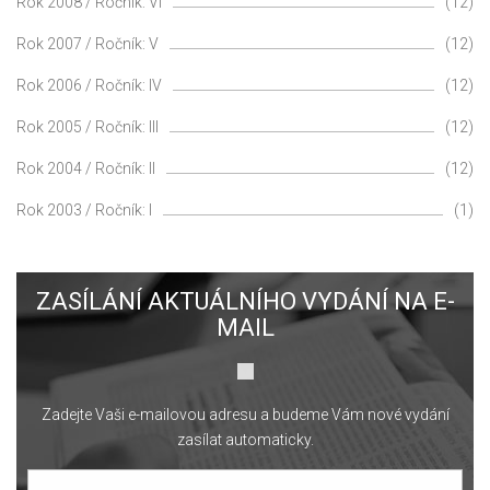
Rok 2008 / Ročník: VI
(12)
Rok 2007 / Ročník: V
(12)
Rok 2006 / Ročník: IV
(12)
Rok 2005 / Ročník: III
(12)
Rok 2004 / Ročník: II
(12)
Rok 2003 / Ročník: I
(1)
ZASÍLÁNÍ AKTUÁLNÍHO VYDÁNÍ NA E-
MAIL
Zadejte Vaši e-mailovou adresu a budeme Vám nové vydání
zasílat automaticky.