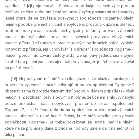
vyjadřuje již její pojmenování. Smlouva o podnájmu nebytových prostor
tvoří pouze část z této smíšené smlouvy. Z výčtu povinností stěžovatelky
jasně plyne, že se zavázala poskytnout společnosti Tipgame-7 plnění
nejen v podobě přenechání části nebytového prostoru k užívání, ale též v
podobě poskytování služeb nezbytných pro řádný provoz výherních
hracích přístrojů (plnění povinností uložených provozovateli výherních
hracích přístrojů zákonem o loteriích a jiných podobných hrách, vybírání
hotovosti z přístrojů, její uchovávání a odvádění společnosti Tipgame-7,
hlášení poruch, udržování čistoty atd.). Ze smlouvy jednoznačně plyne,
že obě tato plnění jsou navzájem tak provázána, že je třeba je považovat
za plnění jediné.
[16] Nepochybně má stěžovatelka pravdu, že služby související s
provozem výherních hracích přístrojů si mohla společnost Tipgame-7
obstarat sama či prostřednictvím třetí osoby. V daném případě tak však
neučinila. Z rozložení práv a povinností plyne, že účelem smlouvy nebylo
pouze přenechání části nebytových prostor do užívání společnosti
Tipgame-7, ale
de facto
dohoda na společném provozování výherních
hracích přístrojů v dané herně. Plnění, které stěžovatelka poskytovala
společnosti Tipgame-7, je třeba považovat za jediné, nedílné plnění,
které nelze pro účely daně z přidané hodnoty uměle dělit na jednotlivá
dílčí plnění.