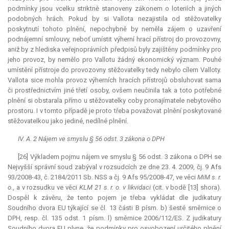
podmínky jsou vcelku striktně stanoveny zákonem o loteriích a jiných
podobných hrách. Pokud by si Vallota nezajistila od stěžovatelky
poskytnutí tohoto plnění, nepochybně by neměla zájem o uzavření
podnájemní smlouvy, neboť umístit výherní hrací přístroj do provozovny,
aniž by z hlediska veřejnoprávních předpisů byly zajištěny podmínky pro
jeho provoz, by nemělo pro Vallotu žádný ekonomický význam. Pouhé
umístění přístroje do provozovny stěžovatelky tedy nebylo cílem Valloty.
Vallota sice mohla provoz výherních hracích přístrojů obsluhovat sama
či prostřednictvím jiné třetí osoby, ovšem neučinila tak a toto potřebné
plnění si obstarala přímo u stěžovatelky coby pronajímatele nebytového
prostoru. I v tomto případě je proto třeba považovat plnění poskytované
stěžovatelkou jako jediné, nedílné plnění.
IV. A. 2 Nájem ve smyslu § 56 odst. 3 zákona o DPH
[26] Výkladem pojmu nájem ve smyslu § 56 odst. 3 zákona o DPH se
Nejvyšší správní soud zabýval v rozsudcích ze dne 23. 4. 2009, čj. 9 Afs
93/2008-43, č. 2184/2011 Sb. NSS a čj. 9 Afs 95/2008-47, ve věci
MiM s. r.
o.
, a v rozsudku ve věci
KLM 21 s. r. o. v likvidaci
(cit. v bodě [13] shora).
Dospěl k závěru, že tento pojem je třeba vykládat dle judikatury
Soudního dvora EU týkající se čl. 13 části B písm. b) šesté směrnice o
DPH, resp. čl. 135 odst. 1 písm. l) směrnice 2006/112/ES. Z judikatury
Soudního dvora EU plyne, že podmínky pro osvobození určitého plnění