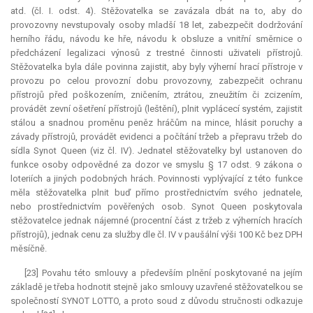
atd. (čl. I. odst. 4). Stěžovatelka se zavázala dbát na to, aby do
provozovny nevstupovaly osoby mladší 18 let, zabezpečit dodržování
herního řádu, návodu ke hře, návodu k obsluze a vnitřní směrnice o
předcházení legalizaci výnosů z trestné činnosti uživateli přístrojů.
Stěžovatelka byla dále povinna zajistit, aby byly výherní hrací přístroje v
provozu po celou provozní dobu provozovny, zabezpečit ochranu
přístrojů před poškozením, zničením, ztrátou, zneužitím či zcizením,
provádět zevní ošetření přístrojů (leštění), plnit vyplácecí systém, zajistit
stálou a snadnou proměnu peněz hráčům na mince, hlásit poruchy a
závady přístrojů, provádět evidenci a počítání tržeb a přepravu tržeb do
sídla Synot Queen (viz čl. IV). Jednatel stěžovatelky byl ustanoven do
funkce osoby odpovědné za dozor ve smyslu § 17 odst. 9 zákona o
loteriích a jiných podobných hrách. Povinnosti vyplývající z této funkce
měla stěžovatelka plnit buď přímo prostřednictvím svého jednatele,
nebo prostřednictvím pověřených osob. Synot Queen poskytovala
stěžovatelce jednak nájemné (procentní část z tržeb z výherních hracích
přístrojů), jednak cenu za služby dle čl. IV v paušální výši 100 Kč bez DPH
měsíčně.
[23] Povahu této smlouvy a především plnění poskytované na jejím
základě je třeba hodnotit stejně jako smlouvy uzavřené stěžovatelkou se
společností SYNOT LOTTO, a proto soud z důvodu stručnosti odkazuje