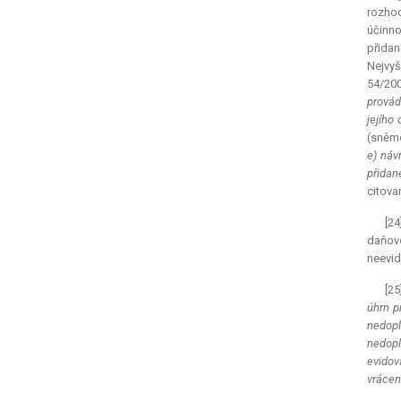
rozhod
účinno
přidan
Nejvyš
54/200
provád
jejího
(sněmo
e) náv
přidan
citova
[24
daňové
neevid
[25
úhrn p
nedopl
nedopl
evidov
vrácen