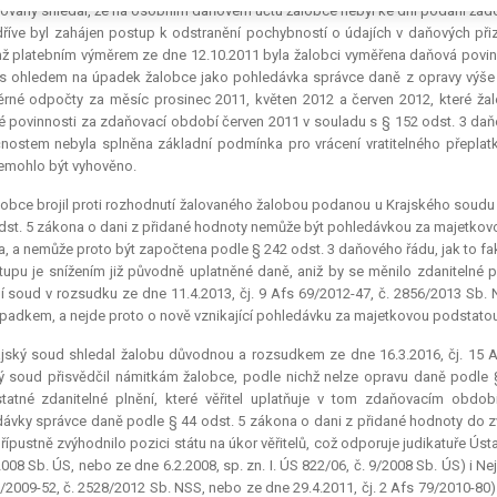
ovaný shledal, že na osobním daňovém účtu žalobce nebyl ke dni podání žádost
 dříve byl zahájen postup k odstranění pochybností o údajích v daňových př
ž platebním výměrem ze dne 12.10.2011 byla žalobci vyměřena daňová povinn
 s ohledem na úpadek žalobce jako pohledávka správce daně z opravy výše 
né odpočty za měsíc prosinec 2011, květen 2012 a červen 2012, které žal
 povinnosti za zdaňovací období červen 2011 v souladu s § 152 odst. 3 da
nostem nebyla splněna základní podmínka pro vrácení vratitelného přeplatk
emohlo být vyhověno.
obce brojil proti rozhodnutí žalovaného žalobou podanou u Krajského soudu 
dst. 5 zákona o dani z přidané hodnoty nemůže být pohledávkou za majetkovo
, a nemůže proto být započtena podle § 242 odst. 3 daňového řádu, jak to fa
tupu je snížením již původně uplatněné daně, aniž by se měnilo zdanitelné p
í soud v rozsudku ze dne 11.4.2013, čj. 9 Afs 69/2012-47, č. 2856/2013 Sb.
padkem, a nejde proto o nově vznikající pohledávku za majetkovou podstatou
jský soud shledal žalobu důvodnou a rozsudkem ze dne 16.3.2016, čj. 15 Af
ý soud přisvědčil námitkám žalobce, podle nichž nelze opravu daně podle
atné zdanitelné plnění, které věřitel uplatňuje v tom zdaňovacím obdo
ávky správce daně podle § 44 odst. 5 zákona o dani z přidané hodnoty do
řípustně zvýhodnilo pozici státu na úkor věřitelů, což odporuje judikatuře Úst
2008 Sb. ÚS, nebo ze dne 6.2.2008, sp. zn. I. ÚS 822/06, č. 9/2008 Sb. ÚS) i N
/2009-52, č. 2528/2012 Sb. NSS, nebo ze dne 29.4.2011, čj. 2 Afs 79/2010-80