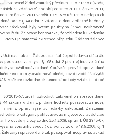
i evidovaný žádný vratitelný přeplatek, a to z toho důvodu,
iznáních za zdaňovací období prosinec 2011 a červen 2011,
ost za červen 2011 ve výši 1 750 578 Kč. Tento nedoplatek
daně podle § 44 odst. 5 zákona o dani z přidané hodnoty.
obce nárokoval, byly potom použity na úhradu neuhrazené
ňového řádu. Žalovaný konstatoval, že vzhledem k uvedeným
u, kterou je samotná existence přeplatku. Žádosti žalobce
v Ústí nad Labem. Žalobce namítal, že pohledávka státu dle
u podstatou ve smyslu § 168 odst. 2 písm. e) insolvenčního
kticky umožnil správce daně. Oprávnění provést opravu daně
lnění nebo poskytovalo nové plnění, což dovodil i Nejvyšší
 NSS. Veškeré rozhodné skutečnosti se tedy vztahují k době
.
 80/2013-57, zrušil rozhodnutí žalovaného i správce daně.
 § 44 zákona o dani z přidané hodnoty považovat za nové,
bí, v němž opravu výše pohledávky uskutečnil. Zařazením
 zvýhodněné kategorie pohledávek za majetkovou podstatou
avního soudu (nálezy ze dne 25.1.2008, sp. zn. I. ÚS 2345/07,
ejvyššího správního soudu (rozhodnutí ze dne 13.5.2009, čj. 1
). Žalovaný i správce daně tak postupovali nesprávně, pokud