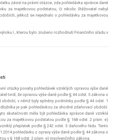
platku závisí na právní otázce, zda pohledávka správce daně
ku za majetkovou podstatou, či nikoliv. Stěžovatel nebyl
bdobích, jelikož se nejednalo o pohledávku za majetkovou
výroku I., kterou bylo zrušeno rozhodnutí Finančního úřadu v
sti
 právní otázky povahy pohledávek vzniklých opravou výše daně
atel tvrdí, že opravou výše daně podle § 44 odst. 5 zákona o
í období, v němž byly splněny podmínky podle § 44 odst. 1
i dlužníka je pak pohledávkou za shodné zdaňovací období.
yto skutečnosti měla být pohledávka správce daně vzniklá
kou za majetkovou podstatou podle § 168 odst. 2 písm. e)
vzniklý přeplatek podle § 242 odst. 3 daňového řádu. Tento
1.1.2014 pohledávku z opravy výše daně podle § 44 zákona o
ou v § 168 odst. 2 písm. e) insolvenčního zákona.