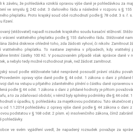
i k závěru, že pohledávka vzniklá opravou výše daně je pohledávkou za ma
ení ve smyslu § 242 odst. 3 daňového řádu a následně v rozporu s § 155 
elného přeplatku. Proto krajský soud obě rozhodnutí podle § 78 odst. 3 s. ř. 
u řízení.
ovaný (stěžovatel) napadl rozsudek krajského soudu kasační stížností. Stě
 o vrácení vratitelného přeplatku podle § 155 daňového řádu. Stěžovatel namíta
ána žádná diskrece ohledně toho, zda žádosti vyhoví, či nikoliv. Zamítnout 
í vratitelného přeplatku. To nastane zejména v případech, kdy vratitelný p
hne limitní částky 100 Kč. V posuzovaném případě však správce daně v ro
tek, a nebylo tedy možné rozhodnout jinak, než žádost zamítnout.
ajský soud podle stěžovatele také nesprávně posoudil právní otázku povah
. Provedením opravy výše daně podle § 44 odst. 1 zákona o dani z přidané 
 svoji daň na vstupu u přijatého zdanitelného plnění o částku daně opravenou
ená podle § 44 odst. 1 zákona o dani z přidané hodnoty je přitom považová
afu, a to za zdaňovací období, v němž byly splněny podmínky dle § 44 odst. 
hodnutí o úpadku, tj. pohledávku za majetkovou podstatou. Tuto skutečnost p
u od 1.1.2014 pohledávku z opravy výše daně podle § 44 zákona o dani z 
ovou podstatou v § 168 odst. 2 písm. e) insolvenčního zákona, čímž zabráni
 pohledávky.
lobce ve svém vyjádření uvedl, že napadený rozsudek považuje za správný.