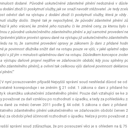
minulosti dodané. Původně uskutečněné zdanitelné plnění nedoznává v důsl
 dodání zboží či poskytnutí služby, jak se snaží navodit stěžovatel. Je tedy z
ost odvést daň na výstupu z dodání zboží či poskytnutí služby, která je vžd
nutí služby došlo. Stejně tak je nepochybné, že původní zdanitelné plnění 
ází k jeho vrácení, ke změně jeho rozsahu či ke změně ceny, za kterou byl
ěnou z původně uskutečněného zdanitelného plnění a její samotné provedení n
Oprávnění plátce provést opravu daně na výstupu již uskutečněného zdanitelného 
ledu na to, že samotné provedení opravy je zákonem [o dani z přidané hodn
ě je povinnost dlužníka snížit daň na vstupu pouze ve výši, v jaké uplatnil odpo
ející s již jím v minulosti uplatněnou daní na vstupu. Důsledkem koncepce zvole
a výstupu daňově projeví nejdříve ve zdaňovacím období, kdy jsou splněny pod
ího zdanitelného plnění), a ovlivní tak celkovou výši daňové povinnosti deklaro
í plnění
."
] V nyní posuzovaném případě Nejvyšší správní soud neshledal důvod se od
ostatně koresponduje i se zněním § 21 odst. 1 zákona o dani z přidané hod
y k okamžiku uskutečnění zdanitelného plnění. Pouze daň vztahující se ke
dy považovat za daň vzniklou po rozhodnutí o úpadku, a tedy za pohledávku 
u daně za měsíc červen 2011 podle § 44 odst. 5 zákona o dani z přidané 
atného zdanitelného plnění uskutečněného ve zdaňovacím období červen 201
íka) za období před účinností rozhodnutí o úpadku. Nelze ji proto považovat
vyšší správní soud zdůrazňuje, že pro posouzení věci je s ohledem na § 75 o