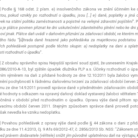
] Podle § 168 odst. 2 písm. e) insolvenčního zákona ve znění účinném ke d
tou, pokud vznikly po rozhodnutí o úpadku, jsou [...] e) daně, poplatky a jiná
vek na státní politiku zaměstnanosti a pojistné na veřejné zdravotní pojištění
". 
u je plátce povinen přiznat ke dni uskutečnění zdanitelného plnění nebo ke dni př
oví jinak. Plátce daň uvádí v daňovém přiznání za zdaňovací období, ve kterém m
ho řádu "[ú]
hrada daně hrazené jako pohledávka za majetkovou podstatou
ch pohledávek postupně podle těchto skupin: a) nedoplatky na dani a splatn
sti rozhodnutí o úpadku
".
] Z obsahu správního spisu Nejvyšší správní soud zjistil, že usnesením Kraj
086/2010-A-13, byl zjištěn úpadek dlužníka PLP a.s. Účinky rozhodnutí o úpad
ním výměrem na daň z přidané hodnoty ze dne 12.10.2011 byla žalobci vy
nění pochybností k řádnému daňovému tvrzení za zdaňovací období červen 2
u ze dne 14.9.2011 provedl správce daně v předmětném zdaňovacím období 
é hodnoty s odkazem na opravný daňový doklad vystavený žalobci věřitelem T
ečněná v období před rozhodnutím o úpadku. Opravu výše daně přitom spr
vacímu období červen 2011. Stejným způsobem správce daně provedl poto
však nevedla ke vzniku nedoplatku.
1] Povahou pohledávek z opravy výše daně podle § 44 zákona o dani z přid
ku ze dne 11.4.2013, čj. 9 Afs 69/2012-47, č. 2856/2013 Sb. NSS: "
Zákonem sta
než právem dodavatele (věřitele) snížit jím původně uplatněnou daň na výstupu, k