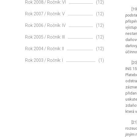
Rok 2008 / Ročník: VI
(12)
[19
Rok 2007 / Ročník: V
(12)
podsta
příspě
Rok 2006 / Ročník: IV
(12)
výstup
nestan
Rok 2005 / Ročník: III
(12)
daňové
daňový
Rok 2004 / Ročník: II
(12)
účinno
Rok 2003 / Ročník: I
(1)
[20
INS 15
Plateb
odstra
záznam
přidan
uskut
zdaňo
která 
[2
rozsud
jiným 