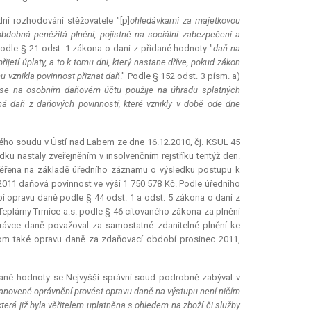
ni rozhodování stěžovatele "[p]
ohledávkami za majetkovou
 obdobná peněžitá plnění, pojistné na sociální zabezpečení a
Podle § 21 odst. 1 zákona o dani z přidané hodnoty "
daň na
ijetí úplaty, a to k tomu dni, který nastane dříve, pokud zákon
u vznikla povinnost přiznat daň
." Podle § 152 odst. 3 písm. a)
 se na osobním daňovém účtu použije na úhradu splatných
á daň z daňových povinností, které vznikly v době ode dne
ského soudu v Ústí nad Labem ze dne 16.12.2010, čj. KSUL 45
ku nastaly zveřejněním v insolvenčním rejstříku tentýž den.
měřena na základě úředního záznamu o výsledku postupu k
011 daňová povinnost ve výši 1 750 578 Kč. Podle úředního
opravu daně podle § 44 odst. 1 a odst. 5 zákona o dani z
eplárny Trmice a.s. podle § 46 citovaného zákona za plnění
ávce daně považoval za samostatné zdanitelné plnění ke
m také opravu daně za zdaňovací období prosinec 2011,
ané hodnoty se Nejvyšší správní soud podrobně zabýval v
novené oprávnění provést opravu daně na výstupu není ničím
terá již byla věřitelem uplatněna s ohledem na zboží či služby