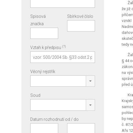
Žal
že již
přičem
Spisová
Sbírkové číslo
vznikl
značka
Nadměr
daňové
skuteč
tedy n
(?)
Vztah k předpisu
Žal
§ 44 o
zákona
Věcný rejstřík
na výs
správn
před ú
Kra
Soud
Krajsk
samost
pohled
by nep
Datum rozhodnutí od / do
č. 87/
Afs 12