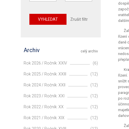
dospěl
započt
vratit
VYHLEDAT
Zrušit filtr
dalším
Žal
řízení
daně d
vrácen
Archiv
celý archiv
nedosá
přepla
Rok 2026 / Ročník: XXIV
(6)
Kr
Rok 2025 / Ročník: XXIII
(12)
řízení
snížit
Rok 2024 / Ročník: XXII
(12)
proved
paragr
Rok 2023 / Ročník: XXI
(12)
po roz
účinno
Rok 2022 / Ročník: XX
(12)
majetk
daňové
Rok 2021 / Ročník: XIX
(12)
Ža
Rok 2020 / Ročník: XVIII
(12)