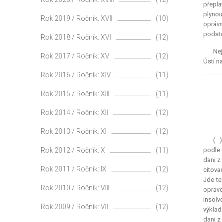
přepla
plynou
Rok 2019 / Ročník: XVII
(10)
oprávn
podsta
Rok 2018 / Ročník: XVI
(12)
Nej
Rok 2017 / Ročník: XV
(12)
Ústí n
Rok 2016 / Ročník: XIV
(11)
Rok 2015 / Ročník: XIII
(11)
Rok 2014 / Ročník: XII
(12)
Rok 2013 / Ročník: XI
(12)
(..
Rok 2012 / Ročník: X
(11)
podle 
dani z
Rok 2011 / Ročník: IX
(12)
citova
Jde te
Rok 2010 / Ročník: VIII
(12)
opravo
insolv
Rok 2009 / Ročník: VII
(12)
výklad
dani z