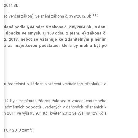
47/2011 Sb.
100)
(insolvenční zákon), ve znění zákona č. 399/2012 Sb.
dené podle § 44 odst. 5 zákona č. 235/2004 Sb., o dani
 o úpadku ve smyslu § 168 odst. 2 písm. e) zákona č.
 12. 2013, neboť se vztahuje ke zdanitelným plněním
vku za majetkovou podstatou, která by mohla být po
mu ředitelství o žádost o vrácení vratitelného přeplatku, o
012 byla zamítnuta žádost žalobce o vrácení vratitelného
o z nadměrných odpočtů uvedených v daňových přiznáních k
en 2011 ve výši 95 931 Kč, květen 2012 ve výši 49 129 Kč a
ne 8.4.2013 zamítl.