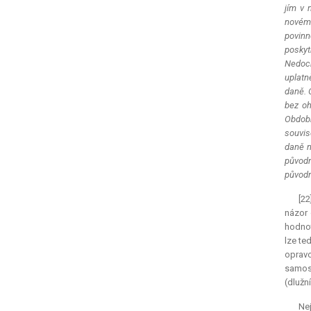
jím v 
novému
povinn
poskyt
Nedoch
uplatn
daně. 
bez oh
Obdobn
souvis
daně n
původn
původn
[22
názor 
hodnot
lze te
opravo
samost
(dlužn
Nej