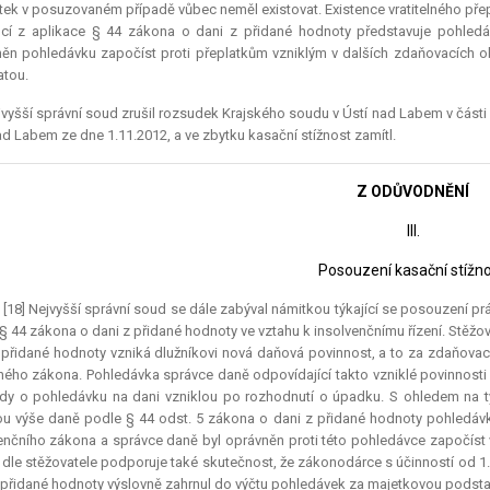
tek v posuzovaném případě vůbec neměl existovat. Existence vratitelného pře
cí z aplikace § 44 zákona o dani z přidané hodnoty představuje pohledáv
ěn pohledávku započíst proti přeplatkům vzniklým v dalších zdaňovacích o
tou.
vyšší správní soud zrušil rozsudek Krajského soudu v Ústí nad Labem v části 
ad Labem ze dne 1.11.2012, a ve zbytku kasační stížnost zamítl.
Z ODŮVODNĚNÍ
III.
Posouzení kasační stížno
.) [18] Nejvyšší správní soud se dále zabýval námitkou týkající se posouzení
§ 44 zákona o dani z přidané hodnoty ve vztahu k insolvenčnímu řízení. Stěžov
 přidané hodnoty vzniká dlužníkovi nová daňová povinnost, a to za zdaňovac
ného zákona. Pohledávka správce daně odpovídající takto vzniklé povinnost
dy o pohledávku na dani vzniklou po rozhodnutí o úpadku. S ohledem na t
u výše daně podle § 44 odst. 5 zákona o dani z přidané hodnoty pohledáv
enčního zákona a správce daně byl oprávněn proti této pohledávce započíst 
 dle stěžovatele podporuje také skutečnost, že zákonodárce s účinností od 
 přidané hodnoty výslovně zahrnul do výčtu pohledávek za majetkovou podstat