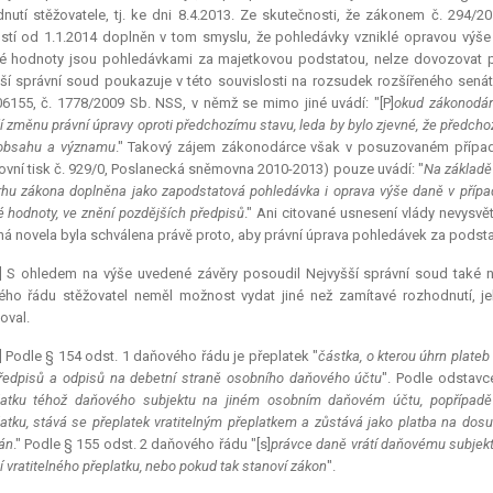
nutí stěžovatele, tj. ke dni 8.4.2013. Ze skutečnosti, že zákonem č. 294/2
stí od 1.1.2014 doplněn v tom smyslu, že pohledávky vzniklé opravou výš
é hodnoty jsou pohledávkami za majetkovou podstatou, nelze dovozovat pla
ší správní soud poukazuje v této souvislosti na rozsudek rozšířeného senát
6155, č. 1778/2009 Sb. NSS, v němž se mimo jiné uvádí: "[P]
okud zákonodárc
í změnu právní úpravy oproti předchozímu stavu, leda by bylo zjevné, že předc
 obsahu a významu
." Takový zájem zákonodárce však v posuzovaném případ
vní tisk č. 929/0, Poslanecká sněmovna 2010-2013) pouze uvádí: "
Na základě 
rhu zákona doplněna jako zapodstatová pohledávka i oprava výše daně v přípa
é hodnoty, ve znění pozdějších předpisů
." Ani citované usnesení vlády nevysvě
ná novela byla schválena právě proto, aby právní úprava pohledávek za pods
] S ohledem na výše uvedené závěry posoudil Nejvyšší správní soud také ná
ho řádu stěžovatel neměl možnost vydat jiné než zamítavé rozhodnutí, je
oval.
] Podle § 154 odst. 1 daňového řádu je přeplatek "
částka, o kterou úhrn plateb
ředpisů a odpisů na
debetní
straně osobního daňového účtu
". Podle odstavce
atku téhož daňového subjektu na jiném osobním daňovém účtu, popřípadě 
atku, stává se přeplatek vratitelným přeplatkem a zůstává jako platba na d
án
." Podle § 155 odst. 2 daňového řádu "[s]
právce daně vrátí daňovému subjektu
í vratitelného přeplatku, nebo pokud tak stanoví zákon
".