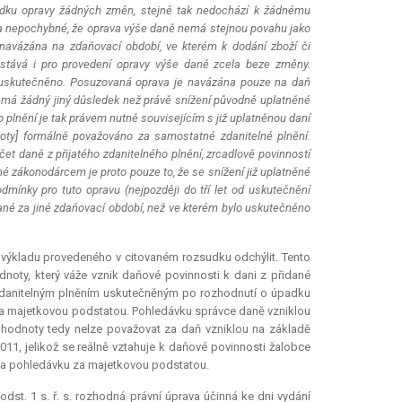
edku opravy žádných změn, stejně tak nedochází k žádnému
cela nepochybné, že oprava výše daně nemá stejnou povahu jako
y navázána na zdaňovací období, ve kterém k dodání zboží či
zůstává i pro provedení opravy výše daně zcela beze změny.
o uskutečněno. Posuzovaná oprava je navázána pouze na daň
emá žádný jiný důsledek než právě snížení původně uplatněné
plnění je tak právem nutně souvisejícím s již uplatněnou daní
oty] formálně považováno za samostatné zdanitelné plnění.
čet daně z přijatého zdanitelného plnění, zrcadlově povinností
né zákonodárcem je proto pouze to, že se snížení již uplatněné
mínky pro tuto opravu (nejpozději do tří let od uskutečnění
vané za jiné zdaňovací období, než ve kterém bylo uskutečněno
 výkladu provedeného v citovaném rozsudku odchýlit. Tento
noty, který váže vznik daňové povinnosti k dani z přidané
 zdanitelným plněním uskutečněným po rozhodnutí o úpadku
za majetkovou podstatou. Pohledávku správce daně vzniklou
hodnoty tedy nelze považovat za daň vzniklou na základě
1, jelikož se reálně vztahuje k daňové povinnosti žalobce
 za pohledávku za majetkovou podstatou.
dst. 1 s. ř. s. rozhodná právní úprava účinná ke dni vydání