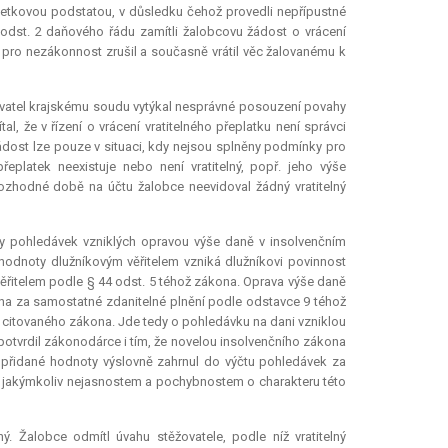
jetkovou podstatou, v důsledku čehož provedli nepřípustné
odst. 2 daňového řádu zamítli žalobcovu žádost o vrácení
s. pro nezákonnost zrušil a současně vrátil věc žalovanému k
žovatel krajskému soudu vytýkal nesprávné posouzení povahy
l, že v řízení o vrácení vratitelného přeplatku není správci
žádost lze pouze v situaci, kdy nejsou splněny podmínky pro
řeplatek neexistuje nebo není vratitelný, popř. jeho výše
zhodné době na účtu žalobce neevidoval žádný vratitelný
y pohledávek vzniklých opravou výše daně v insolvenčním
hodnoty dlužníkovým věřitelem vzniká dlužníkovi povinnost
 věřitelem podle § 44 odst. 5 téhož zákona. Oprava výše daně
na za samostatné zdanitelné plnění podle odstavce 9 téhož
1 citovaného zákona. Jde tedy o pohledávku na dani vzniklou
otvrdil zákonodárce i tím, že novelou insolvenčního zákona
přidané hodnoty výslovně zahrnul do výčtu pohledávek za
l jakýmkoliv nejasnostem a pochybnostem o charakteru této
 Žalobce odmítl úvahu stěžovatele, podle níž vratitelný