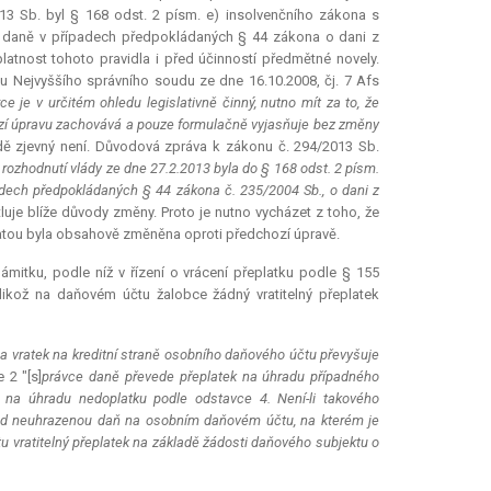
013 Sb. byl § 168 odst. 2 písm. e) insolvenčního zákona s
e daně v případech předpokládaných § 44 zákona o dani z
tnost tohoto pravidla i před účinností předmětné novely.
u Nejvyššího správního soudu ze dne 16.10.2008, čj. 7 Afs
e je v určitém ohledu legislativně činný, nutno mít za to, že
hozí úpravu zachovává a pouze formulačně vyjasňuje bez změny
ě zjevný není. Důvodová zpráva k zákonu č. 294/2013 Sb.
rozhodnutí vlády ze dne 27.2.2013 byla do § 168 odst. 2 písm.
dech předpokládaných § 44 zákona č. 235/2004 Sb., o dani z
tluje blíže důvody změny. Proto je nutno vycházet z toho, že
tatou byla obsahově změněna oproti předchozí úpravě.
mitku, podle níž v řízení o vrácení přeplatku podle § 155
likož na daňovém účtu žalobce žádný vratitelný přeplatek
 a vratek na kreditní straně osobního daňového účtu převyšuje
 2 "[s]
právce daně převede přeplatek na úhradu případného
na úhradu nedoplatku podle odstavce 4. Není-li takového
osud neuhrazenou daň na osobním daňovém účtu, na kterém je
 vratitelný přeplatek na základě žádosti daňového subjektu o