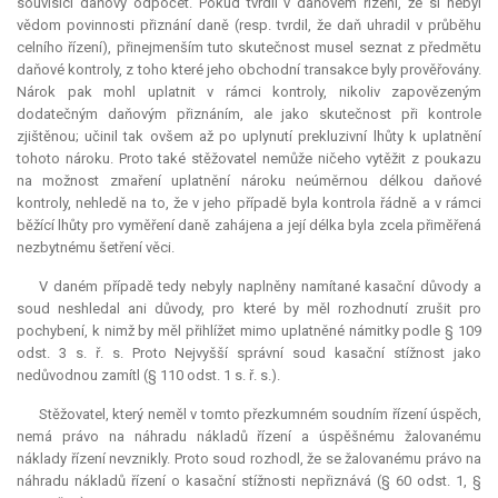
souvisící daňový odpočet. Pokud tvrdil v daňovém řízení, že si nebyl
vědom povinnosti přiznání daně (resp. tvrdil, že daň uhradil v průběhu
celního řízení), přinejmenším tuto skutečnost musel seznat z předmětu
daňové kontroly, z toho které jeho obchodní transakce byly prověřovány.
Nárok pak mohl uplatnit v rámci kontroly, nikoliv zapovězeným
dodatečným daňovým přiznáním, ale jako skutečnost při kontrole
zjištěnou; učinil tak ovšem až po uplynutí prekluzivní lhůty k uplatnění
tohoto nároku. Proto také stěžovatel nemůže ničeho vytěžit z poukazu
na možnost zmaření uplatnění nároku neúměrnou délkou daňové
kontroly, nehledě na to, že v jeho případě byla kontrola řádně a v rámci
běžící lhůty pro vyměření daně zahájena a její délka byla zcela přiměřená
nezbytnému šetření věci.
V daném případě tedy nebyly naplněny namítané kasační důvody a
soud neshledal ani důvody, pro které by měl rozhodnutí zrušit pro
pochybení, k nimž by měl přihlížet mimo uplatněné námitky podle § 109
odst. 3 s. ř. s. Proto Nejvyšší správní soud kasační stížnost jako
nedůvodnou zamítl (§ 110 odst. 1 s. ř. s.).
Stěžovatel, který neměl v tomto přezkumném soudním řízení úspěch,
nemá právo na náhradu nákladů řízení a úspěšnému žalovanému
náklady řízení nevznikly. Proto soud rozhodl, že se žalovanému právo na
náhradu nákladů řízení o kasační stížnosti nepřiznává (§ 60 odst. 1, §