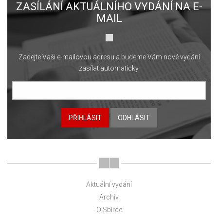
ZASÍLÁNÍ AKTUÁLNÍHO VYDÁNÍ NA E-
MAIL
Zadejte Vaši e-mailovou adresu a budeme Vám nové vydání
zasílat automaticky.
PŘIHLÁSIT
ODHLÁSIT
Aktuální vydání
Archiv
O Sbírce