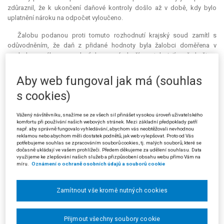
zdůraznil, že k ukončení daňové kontroly došlo až v době, kdy bylo
uplatnění nároku na odpočet vyloučeno.
Žalobu podanou proti tomuto rozhodnutí krajský soud zamítl s
odůvodněním, že daň z přidané hodnoty byla žalobci doměřena v
souladu se zákonem, neboť dovezené zboží se stalo jejím předmětem
podle § 2 odst. 1 písm. c) zákona č. 235/2004 Sb., o dani z přidané
hodnoty, ve znění pozdějších předpisů (dále jen "zákon o DPH") a podle
Aby web fungoval jak má (souhlas
§ 25 odst. 1 a § 108 odst. 1 písm. f) téhož zákona žalobci vznikla
s cookies)
povinnost daň přiznat a zaplatit. Při posouzení lhůty pro uplatnění
nároku na odpočet vycházel krajský soud z ust. § 73 odst. 11 zákona o
DPH, jako ze speciální úpravy ve vztahu ke lhůtě uvedené v § 47 odst. 1,
Vážený návštěvníku, snažíme se ze všech sil přinášet vysokou úroveň uživatelského
komfortu při používání našich webových stránek. Mezi základní předpoklady patří
2 zákona č. 337/1992 Sb., o správě daní a poplatků, ve znění pozdějších
např. aby správně fungovalo vyhledávání, abychom vás neobtěžovali nevhodnou
předpisů (dále jen "daňový řád"). Stejně tak je speciálním ustanovením §
reklamou nebo abychom měli dostatek podnětů, jak web vylepšovat. Proto od Vás
potřebujeme souhlas se zpracováním souborů cookies, tj. malých souborů, které se
103 odst. 2 zákona o DPH upravující podání dodatečného daňového
dočasně ukládají ve vašem prohlížeči. Předem děkujeme za udělení souhlasu. Data
přiznání ve vztahu k ust. § 41 odst. 2 daňového řádu. Žalobní námitku
využijeme ke zlepšování našich služeb a přizpůsobení obsahu webu přímo Vám na
míru.
Oznámení o ochraně osobních údajů a souborů cookie
porušení § 16 odst. 8 daňového řádu označil krajský soud za
nekonkrétní.
Zamítnout vše kromě nutných cookies
Stěžovatel proti tomu v kasační stížnosti namítá nesprávné
posouzení právní otázky soudem v předcházejícím řízení ve smyslu §
103 odst. 1 písm. a) s. ř. s. Podle jeho názoru ust. § 103 odst. 2 zákona o
Přijmout všechny soubory cookie
DPH opravňuje k podání dodatečného daňového přiznání ve lhůtě