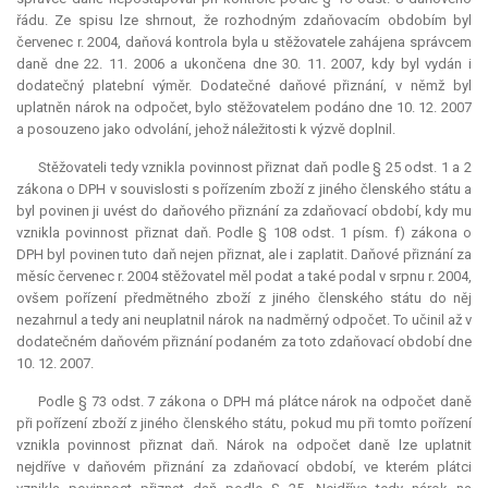
řádu. Ze spisu lze shrnout, že rozhodným zdaňovacím obdobím byl
červenec r. 2004, daňová kontrola byla u stěžovatele zahájena správcem
daně dne 22. 11. 2006 a ukončena dne 30. 11. 2007, kdy byl vydán i
dodatečný platební výměr. Dodatečné daňové přiznání, v němž byl
uplatněn nárok na odpočet, bylo stěžovatelem podáno dne 10. 12. 2007
a posouzeno jako odvolání, jehož náležitosti k výzvě doplnil.
Stěžovateli tedy vznikla povinnost přiznat daň podle § 25 odst. 1 a 2
zákona o DPH v souvislosti s pořízením zboží z jiného členského státu a
byl povinen ji uvést do daňového přiznání za zdaňovací období, kdy mu
vznikla povinnost přiznat daň. Podle § 108 odst. 1 písm. f) zákona o
DPH byl povinen tuto daň nejen přiznat, ale i zaplatit. Daňové přiznání za
měsíc červenec r. 2004 stěžovatel měl podat a také podal v srpnu r. 2004,
ovšem pořízení předmětného zboží z jiného členského státu do něj
nezahrnul a tedy ani neuplatnil nárok na nadměrný odpočet. To učinil až v
dodatečném daňovém přiznání podaném za toto zdaňovací období dne
10. 12. 2007.
Podle § 73 odst. 7 zákona o DPH má plátce nárok na odpočet daně
při pořízení zboží z jiného členského státu, pokud mu při tomto pořízení
vznikla povinnost přiznat daň. Nárok na odpočet daně lze uplatnit
nejdříve v daňovém přiznání za zdaňovací období, ve kterém plátci