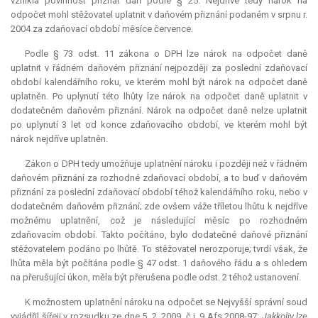
vznikla povinnost přiznat daň podle § 25. Nejdříve tedy nárok na
odpočet mohl stěžovatel uplatnit v daňovém přiznání podaném v srpnu r.
2004 za zdaňovací období měsíce července.
Podle § 73 odst. 11 zákona o DPH lze nárok na odpočet daně
uplatnit v řádném daňovém přiznání nejpozději za poslední zdaňovací
období kalendářního roku, ve kterém mohl být nárok na odpočet daně
uplatněn. Po uplynutí této lhůty lze nárok na odpočet daně uplatnit v
dodatečném daňovém přiznání. Nárok na odpočet daně nelze uplatnit
po uplynutí 3 let od konce zdaňovacího období, ve kterém mohl být
nárok nejdříve uplatněn.
Zákon o DPH tedy umožňuje uplatnění nároku i později než v řádném
daňovém přiznání za rozhodné zdaňovací období, a to buď v daňovém
přiznání za poslední zdaňovací období téhož kalendářního roku, nebo v
dodatečném daňovém přiznání; zde ovšem váže tříletou lhůtu k nejdříve
možnému uplatnění, což je následující měsíc po rozhodném
zdaňovacím období. Takto počítáno, bylo dodatečné daňové přiznání
stěžovatelem podáno po lhůtě. To stěžovatel nerozporuje; tvrdí však, že
lhůta měla být počítána podle § 47 odst. 1 daňového řádu a s ohledem
na přerušující úkon, měla být přerušena podle odst. 2 téhož ustanovení.
K možnostem uplatnění nároku na odpočet se Nejvyšší správní soud
vyjádřil šířeji v rozsudku ze dne 5. 2. 2009, č.j. 9 Afs 2008-97:
Jakkoliv lze