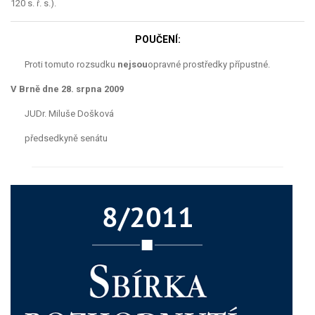
120 s. ř. s.).
POUČENÍ:
Proti tomuto rozsudku
nejsou
opravné prostředky přípustné.
V Brně dne 28. srpna 2009
JUDr. Miluše Došková
předsedkyně senátu