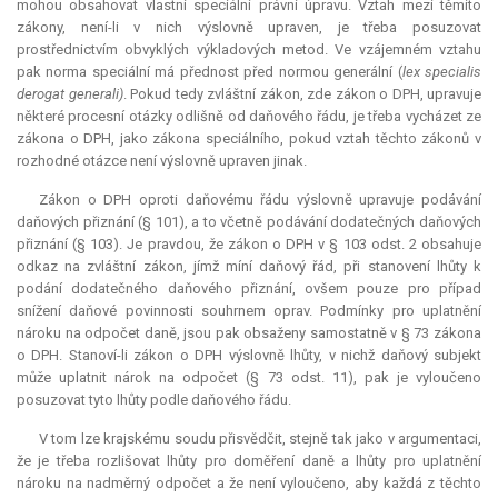
mohou obsahovat vlastní speciální právní úpravu. Vztah mezi těmito
zákony, není-li v nich výslovně upraven, je třeba posuzovat
prostřednictvím obvyklých výkladových metod. Ve vzájemném vztahu
pak norma speciální má přednost před normou generální (
lex specialis
derogat generali)
. Pokud tedy zvláštní zákon, zde zákon o DPH, upravuje
některé procesní otázky odlišně od daňového řádu, je třeba vycházet ze
zákona o DPH, jako zákona speciálního, pokud vztah těchto zákonů v
rozhodné otázce není výslovně upraven jinak.
Zákon o DPH oproti daňovému řádu výslovně upravuje podávání
daňových přiznání (§ 101), a to včetně podávání dodatečných daňových
přiznání (§ 103). Je pravdou, že zákon o DPH v § 103 odst. 2 obsahuje
odkaz na zvláštní zákon, jímž míní daňový řád, při stanovení lhůty k
podání dodatečného daňového přiznání, ovšem pouze pro případ
snížení daňové povinnosti souhrnem oprav. Podmínky pro uplatnění
nároku na odpočet daně, jsou pak obsaženy samostatně v § 73 zákona
o DPH. Stanoví-li zákon o DPH výslovně lhůty, v nichž daňový subjekt
může uplatnit nárok na odpočet (§ 73 odst. 11), pak je vyloučeno
posuzovat tyto lhůty podle daňového řádu.
V tom lze krajskému soudu přisvědčit, stejně tak jako v argumentaci,
že je třeba rozlišovat lhůty pro doměření daně a lhůty pro uplatnění
nároku na nadměrný odpočet a že není vyloučeno, aby každá z těchto