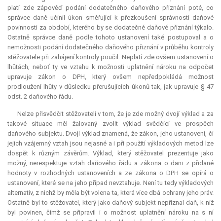
platí zde zápověď podání dodatečného daňového přiznání poté, co
správce daně učinil úkon směřující k přezkoušení správnosti daňové
povinnosti za období, kterého by se dodatečné daňové přiznání týkalo.
Ostatně správce daně podle tohoto ustanovení také postupoval a o
nemožnosti podání dodatečného daňového přiznání v průběhu kontroly
stěžovatele při zahájení kontroly poučil. Neplatí zde ovšem ustanovení o
lhůtách, neboť ty ve vztahu k možnosti uplatnění nároku na odpočet
upravuje zákon o DPH, který ovšem nepředpokládá možnost
prodloužení lhůty v důsledku přerušujících úkonů tak, jak upravuje § 47
odst. 2 daňového řádu.
Nelze přisvědčit stěžovateli v tom, že je zde možný dvojí výklad a za
takové situace měl žalovaný zvolit výklad svědčící ve prospěch
daňového subjektu. Dvojí výklad znamená, že zákon, jeho ustanovení, či
jejich vzájemný vztah jsou nejasné a i při použití výkladových metod lze
dospět k různým závěrům. Výklad, který stěžovatel prezentuje jako
možný, nerespektuje vztah daňového řádu a zákona o dani z přidané
hodnoty v rozhodných ustanoveních a ze zákona o DPH se opírá o
ustanovení, které se na jeho případ nevztahuje. Není tu tedy výkladových
alternativ, z nichž by měla být volena ta, která více dbá ochrany jeho práv.
Ostatně byl to stěžovatel, který jako daňový subjekt nepřiznal daň, k níž
byl povinen, čímž se připravil i o možnost uplatnění nároku na s ní