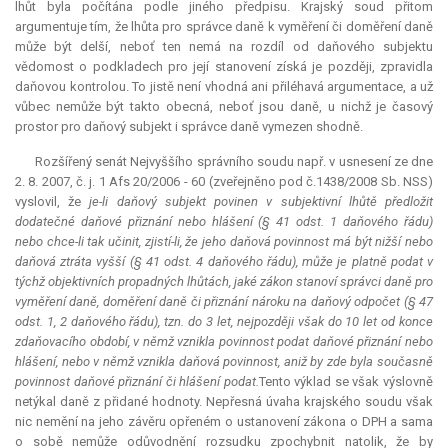
lhůt byla počítána podle jiného předpisu. Krajský soud přitom
argumentuje tím, že lhůta pro správce daně k vyměření či doměření daně
může být delší, neboť ten nemá na rozdíl od daňového subjektu
vědomost o podkladech pro její stanovení získá je později, zpravidla
daňovou kontrolou. To jistě není vhodná ani přiléhavá argumentace, a už
vůbec nemůže být takto obecná, neboť jsou daně, u nichž je časový
prostor pro daňový subjekt i správce daně vymezen shodně.
Rozšířený senát Nejvyššího správního soudu např. v usnesení ze dne
2. 8. 2007, č. j. 1 Afs 20/2006 - 60 (zveřejněno pod č.1438/2008 Sb. NSS)
vyslovil, že
je-li daňový subjekt povinen v subjektivní lhůtě předložit
dodatečné daňové přiznání nebo hlášení (§ 41 odst. 1 daňového řádu)
nebo chce-li tak učinit, zjistí-li, že jeho daňová povinnost má být nižší nebo
daňová ztráta vyšší (§ 41 odst. 4 daňového řádu), může je platně podat v
týchž objektivních propadných lhůtách, jaké zákon stanoví správci daně pro
vyměření daně, doměření daně či přiznání nároku na daňový odpočet (§ 47
odst. 1, 2 daňového řádu), tzn. do 3 let, nejpozději však do 10 let od konce
zdaňovacího období, v němž vznikla povinnost podat daňové přiznání nebo
hlášení, nebo v němž vznikla daňová povinnost, aniž by zde byla současně
povinnost daňové přiznání či hlášení podat.
Tento výklad se však výslovně
netýkal daně z přidané hodnoty. Nepřesná úvaha krajského soudu však
nic nemění na jeho závěru opřeném o ustanovení zákona o DPH a sama
o sobě nemůže odůvodnění rozsudku zpochybnit natolik, že by