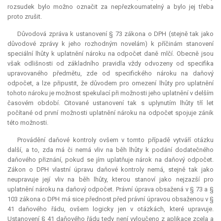
rozsudek bylo možno označit za nepřezkoumatelný a bylo jej třeba
proto zrušit.
Důvodová zpráva k ustanovení § 73 zákona o DPH (stejně tak jako
důvodové zprávy k jeho rozhodným novelám) k příčinám stanovení
speciální lhůty k uplatnění nároku na odpočet daně mlčí. Obecně jsou
však odlišnosti od základního pravidla vždy odvozeny od specifika
upravovaného předmětu, zde od specifického nároku na daňový
odpočet, a lze připustit, že důvodem pro omezení lhůty pro uplatnění
tohoto nároku je možnost spekulací při možnosti jeho uplatnění v delším
časovém období. Citované ustanovení tak s uplynutím lhůty tří let
počítané od první možnosti uplatnění nároku na odpočet spojuje zánik
této možnosti.
Provádění daňové kontroly ovšem v tomto případě vytváří otázku
další, a to, zda má či nemá vliv na běh lhůty k podání dodatečného
daňového přiznání, pokud se jím uplatňuje nárok na daňový odpočet.
Zákon o DPH vlastní úpravu daňové kontroly nemá, stejně tak jako
neupravuje její vliv na běh lhůty, kterou stanoví jako nejzazší pro
uplatnění nároku na daňový odpočet. Právní úprava obsažená v § 73 a §
103 zákona o DPH má sice přednost před právní úpravou obsaženou v §
41 daňového řádu, ovšem logicky jen v otázkách, které upravuje.
Ustanovení § 41 daňového řádu tedy není vyloučeno z aplikace zcela a