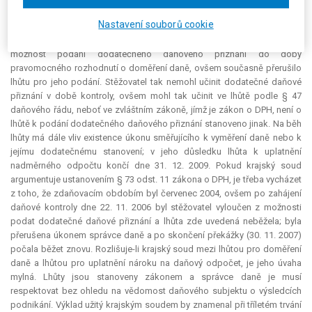
počítané podle zvláštního předpisu, jímž je daňový řád, stanovící lhůty
Nastavení souborů cookie
pro přiznání nadměrného odpočtu v § 47 odst. 1 a 2. Na běh této lhůty
pak má vliv zahájení daňové kontroly dne 22. 11. 2006, které vyloučilo
možnost podání dodatečného daňového přiznání do doby
pravomocného rozhodnutí o doměření daně, ovšem současně přerušilo
lhůtu pro jeho podání. Stěžovatel tak nemohl učinit dodatečné daňové
přiznání v době kontroly, ovšem mohl tak učinit ve lhůtě podle § 47
daňového řádu, neboť ve zvláštním zákoně, jímž je zákon o DPH, není o
lhůtě k podání dodatečného daňového přiznání stanoveno jinak.
Na běh
lhůty má dále vliv existence úkonu směřujícího k vyměření daně nebo k
jejímu dodatečnému stanovení; v jeho důsledku lhůta k uplatnění
nadměrného odpočtu končí dne 31. 12. 2009. Pokud krajský soud
argumentuje ustanovením § 73 odst. 11 zákona o DPH, je třeba vycházet
z toho, že zdaňovacím obdobím byl červenec 2004, ovšem po zahájení
daňové kontroly dne 22. 11. 2006 byl stěžovatel vyloučen z možnosti
podat dodatečné daňové přiznání a lhůta zde uvedená neběžela; byla
přerušena úkonem správce daně a po skončení překážky (30. 11. 2007)
počala běžet znovu. Rozlišuje-li krajský soud mezi lhůtou pro doměření
daně a lhůtou pro uplatnění nároku na daňový odpočet, je jeho úvaha
mylná. Lhůty jsou stanoveny zákonem a správce daně je musí
respektovat bez ohledu na vědomost daňového subjektu o výsledcích
podnikání. Výklad užitý krajským soudem by znamenal při tříletém trvání