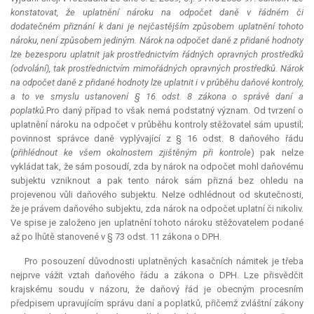
konstatovat, že uplatnění nároku na odpočet daně v řádném či
dodatečném přiznání k dani je nejčastějším způsobem uplatnění tohoto
nároku, není způsobem jediným. Nárok na odpočet daně z přidané hodnoty
lze bezesporu uplatnit jak prostřednictvím řádných opravných prostředků
(odvolání), tak prostřednictvím mimořádných opravných prostředků. Nárok
na odpočet daně z přidané hodnoty lze uplatnit i v průběhu daňové kontroly,
a to ve smyslu ustanovení § 16 odst. 8 zákona o správě daní a
poplatků.
Pro daný případ to však nemá podstatný význam. Od tvrzení o
uplatnění nároku na odpočet v průběhu kontroly stěžovatel sám upustil;
povinnost správce daně vyplývající z § 16 odst. 8 daňového řádu
(
přihlédnout ke všem okolnostem zjištěným při kontrole
) pak nelze
vykládat tak, že sám posoudí, zda by nárok na odpočet mohl daňovému
subjektu vzniknout a pak tento nárok sám přizná bez ohledu na
projevenou vůli daňového subjektu. Nelze odhlédnout od skutečnosti,
že je právem daňového subjektu, zda nárok na odpočet uplatní či nikoliv.
Ve spise je založeno jen uplatnění tohoto nároku stěžovatelem podané
až po lhůtě stanovené v § 73 odst. 11 zákona o DPH.
Pro posouzení důvodnosti uplatněných kasačních námitek je třeba
nejprve vážit vztah daňového řádu a zákona o DPH. Lze přisvědčit
krajskému soudu v názoru, že daňový řád je obecným procesním
předpisem upravujícím správu daní a poplatků, přičemž zvláštní zákony