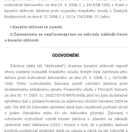
rozhodnutí žalovaného ze dne 25. 6. 2008, č. j. 3415/08-1300, v řízení o
kasační stížnosti žalobce proti rozsudku Krajského soudu v Českých
Budějovicích ze dne 8. 12. 2008, č. j. 10 Ca 174/2008 - 21, takto:
I.
Kasační stížnost
se zamítá.
II.
Žalovanému
se nepřiznává
právo na náhradu nákladů řízení
o kasační stížnosti.
ODŮVODNĚNÍ:
Žalobce (dále též "stěžovatel") včasnou kasační stížností napadl
shora uvedený rozsudek krajského soudu, kterým byla zamítnuta jeho
žaloba proti rozhodnutí žalovaného ze dne 25. 6. 2008, č. j. 3415/08-
1300. Tímto rozhodnutím žalovaný zamítl odvolání žalobce proti
dodatečnému platebnímu výměru Finančního úřadu v Trhových Svinech
ze dne 30. 11. 2007, č.j. 26527/07/078970/3456, jímž mu byla dodatečně
vyměřena daň z přidané hodnoty za zdaňovací období červenec 2004 ve
výši 154 403 Kč.Důvodem vyměření daně bylo nezahrnutí pořízení zboží
z jiného členského státu EU do daňového přiznání. Žalovaný v
odvolacím rozhodnutí odmítl tvrzení žalobce o zdanění na základě
Jednotné celní deklarace (JCD) i tvrzení o tom, že v průběhu daňové
kontroly požadoval uplatnění daně na vstupu a nárok na její odpočet a