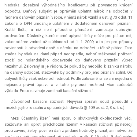
hlediska dosažení výhodnějšího koeficientu při povinnosti krácení
odpočtu. Daňový subjekt je oprávněn uplatnit nárok na odpočet v
řádném daňovém přiznání v roce, v němž nárok vznikl a ust. § 73 odst. 11
zákona o DPH umožňuje uplatnění v dodatečném daňovém přiznání.
Kratší lhůta, u níž není přípustné přerušení, zamezuje daňovým
podvodům. Důsledky, které marné uplynutí lhůty může pro plátce mít,
zákonodárce zmírnil až s účinností od 1. 1. 2009, a to jen pro případy
povinnosti k odvedení daně a nároku na odpočet u téhož plátce. Tato
změna by však na daný případ nedopadla, neboť stěžovatel pořízení
zboží od holandského dodavatele do daňového přiznání vůbec
nezahrnul. Žalovaný si je vědom, že pokud by nedošlo k zániku nároku
na daňový odpočet, stěžovatel by podmínky pro jeho přiznání splnil. Od
uplynutí lhůty však nelze odhlédnout. Podle žalovaného se ani nejedná o
nejasnou právní úpravu a z toho plynoucí možnost více způsobů
výkladu. Proto navrhuje zamítnutí kasační stížnosti.
Důvodnost kasační stížnosti Nejvyšší správní soud posoudil v
mezích jejího rozsahu a uplatněných důvodů (§ 109 odst. 2, 3 s. ř. s.).
Mezi účastníky řízení není sporu o skutkových okolnostech věci,
stěžovatel ani oproti předchozím řízením v kasační stížnosti již nebrojí
proti závěru, že byl povinen daň z přidané hodnoty přiznat, ani netvrdí že
správce daně nepostupoval při kontrole podle § 16 odst. 8 daňového