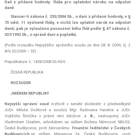
Daň z přidané hodnoty: lhůta pro uplatnění nároku na odpočet
daně
Stanoví-li zákona č. 235/2004 Sb., o dani z přidané hodnoty, v §
73 odst. 11 výslovně lhůty, v nichž lze uplatnit nárok na odpočet
daně, pak je vyloučeno posouzení běhu lhůt podle § 47 zákona č.
337/1992 Sb., o správě daní a poplatků.
(Podle rozsudku Nejvyššího správního soudu ze dne 28. 8. 2009, čj. 2
Afs 32/2009 – 53)
Prejudikatura: č. 1438/2008 Sb.NSS.
ČESKÁ REPUBLIKA
ROZSUDEK
JMÉNEM REPUBLIKY
Nejvyšší správní soud
rozhodl v senátě složeném z předsedkyně
JUDr. Miluše Doškové a soudců Mgr. Radovana Havelce a JUDr.
Vojtěcha Šimíčka v právní věci žalobce:
J. B.,
zastoupený JUDr.
Vladimírem Císařem, advokátem se sídlem Boženy Němcové 583/33,
České Budějovice, proti žalovanému:
Finanční ředitelství v Českých
Budějovicích,
se sídlem Mánesova 3a, České Budějovice, proti