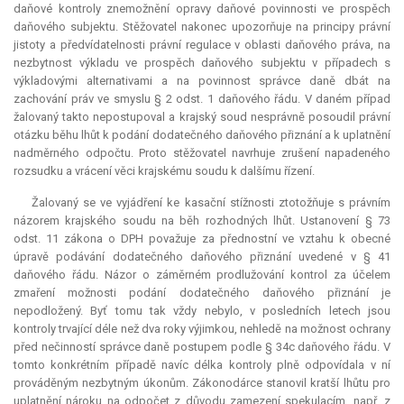
daňové kontroly znemožnění opravy daňové povinnosti ve prospěch
daňového subjektu. Stěžovatel nakonec upozorňuje na principy právní
jistoty a předvídatelnosti právní regulace v oblasti daňového práva, na
nezbytnost výkladu ve prospěch daňového subjektu v případech s
výkladovými alternativami a na povinnost správce daně dbát na
zachování práv ve smyslu § 2 odst. 1 daňového řádu. V daném případ
žalovaný takto nepostupoval a krajský soud nesprávně posoudil právní
otázku běhu lhůt k podání dodatečného daňového přiznání a k uplatnění
nadměrného odpočtu. Proto stěžovatel navrhuje zrušení napadeného
rozsudku a vrácení věci krajskému soudu k dalšímu řízení.
Žalovaný se ve vyjádření ke kasační stížnosti ztotožňuje s právním
názorem krajského soudu na běh rozhodných lhůt. Ustanovení § 73
odst. 11 zákona o DPH považuje za přednostní ve vztahu k obecné
úpravě podávání dodatečného daňového přiznání uvedené v § 41
daňového řádu. Názor o záměrném prodlužování kontrol za účelem
zmaření možnosti podání dodatečného daňového přiznání je
nepodložený. Byť tomu tak vždy nebylo, v posledních letech jsou
kontroly trvající déle než dva roky výjimkou, nehledě na možnost ochrany
před nečinností správce daně postupem podle § 34c daňového řádu. V
tomto konkrétním případě navíc délka kontroly plně odpovídala v ní
prováděným nezbytným úkonům. Zákonodárce stanovil kratší lhůtu pro
uplatnění nároku na odpočet z důvodu zamezení spekulacím, např. z