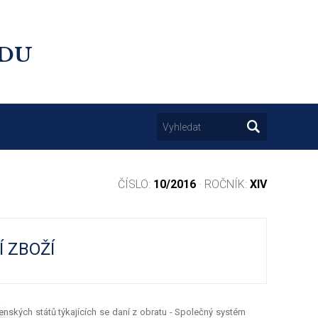
UDU
ČÍSLO:
10/2016
· ROČNÍK:
XIV
 ZBOŽÍ
enských států týkajících se daní z obratu - Společný systém