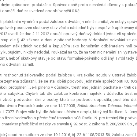
dným způsobem prokázána. Správce daně proto neshledal důvody k pokračov
i doměřil daň za uvedená období ve výši 0 Kč.
ti platebním výměrům podal žalobce odvolání, v němž namítal, že nebyly sprá
správně posouzen skutkový stav věci a následně byly nesprávně aplikovány d
2012 uvedl, že dne 2.11.2012 doručil opravný daňový doklad jednateli spol
stup dle § 42 zákona o dani z přidané hodnoty. V doplnění odvolání ze dne 
telem nákladních vozidel a kupujícím jako konečným odběratelem hrál po
ky kupujícímu nikdy nedodal. Poukázal na to, že na tom nic nemění ani vyst
cím), neboť skutkový stav je od stavu formálně-právního odlišný. Tvrdil tedy,
eho odvolání zamítl.
ti rozhodnutí žalovaného podal žalobce u Krajského soudu v Ostravě žalobu
e zejména zdůraznil, že se stal obětí podvodu jednatele společnosti KORO
ékoli protiplnění. Je-li plněno v důsledku trestného jednání pachatele - třetí 
ho subjektu. Chybí-li tak dle žalobce konkrétní majetek v důsledku trestné
í zboží podvodem činí z osoby, která se podvodu dopustila, pouhého dete
ho dvora Evropské unie ze dne 14.7.2005,
British American Tobacco Intern
 s. I-7077. Projev vůle byl dle žalobce učiněn v omylu, který byl Radkem N. úm
ího řízení vedeného o předmětné transakci vůči Radku N. pro trestný čin podvo
 charakter předběžné otázky ve smyslu § 92 odst. 2 zákona č. 280/2009 Sb., 
jský soud rozsudkem ze dne 19.1.2016, čj. 22 Af 108/2013-56, žalobu zamítl.