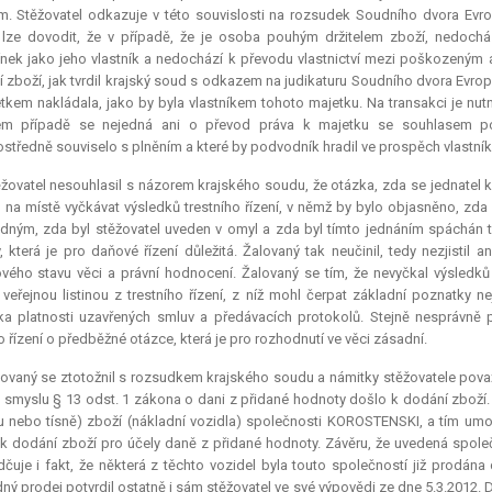
m. Stěžovatel odkazuje v této souvislosti na rozsudek Soudního dvora Evr
lze dovodit, že v případě, že je osoba pouhým držitelem zboží, nedochá
ek jako jeho vlastník a nedochází k převodu vlastnictví mezi poškozeným a 
 zboží, jak tvrdil krajský soud s odkazem na judikaturu Soudního dvora Evrop
tkem nakládala, jako by byla vlastníkem tohoto majetku. Na transakci je nut
ém případě se nejedná ani o převod práva k majetku se souhlasem podv
středně souviselo s plněním a které by podvodník hradil ve prospěch vlastník
žovatel nesouhlasil s názorem krajského soudu, že otázka, zda se jednatel k
 na místě vyčkávat výsledků trestního řízení, v němž by bylo objasněno, z
ným, zda byl stěžovatel uveden v omyl a zda byl tímto jednáním spáchán 
, která je pro daňové řízení důležitá. Žalovaný tak neučinil, tedy nezjistil 
vého stavu věci a právní hodnocení. Žalovaný se tím, že nevyčkal výsledků 
veřejnou listinou z trestního řízení, z níž mohl čerpat základní poznatky ne
ka platnosti uzavřených smluv a předávacích protokolů. Stejně nesprávně pos
 řízení o předběžné otázce, která je pro rozhodnutí ve věci zásadní.
ovaný se ztotožnil s rozsudkem krajského soudu a námitky stěžovatele pova
 smyslu § 13 odst. 1 zákona o dani z přidané hodnoty došlo k dodání zboží.
u nebo tísně) zboží (nákladní vozidla) společnosti KOROSTENSKI, a tím umož
k dodání zboží pro účely daně z přidané hodnoty. Závěru, že uvedená společ
dčuje i fakt, že některá z těchto vozidel byla touto společností již prodán
ný prodej potvrdil ostatně i sám stěžovatel ve své výpovědi ze dne 5.3.2012.