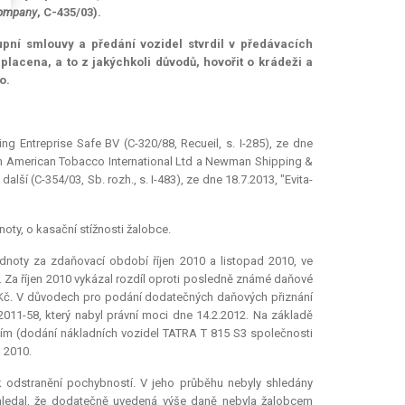
Company
, C-435/03).
upní smlouvy a předání vozidel stvrdil v předávacích
lacena, a to z jakýchkoli důvodů, hovořit o krádeži a
o.
 Entreprise Safe BV (C-320/88, Recueil, s. I-285), ze dne
ritish American Tobacco International Ltd a Newman Shipping &
lší (C-354/03, Sb. rozh., s. I-483), ze dne 18.7.2013, "Evita-
oty, o kasační stížnosti žalobce.
noty za zdaňovací období říjen 2010 a listopad 2010, ve
. Za říjen 2010 vykázal rozdíl oproti posledně známé daňové
000 Kč. V důvodech pro podání dodatečných daňových přiznání
011-58, který nabyl právní moci dne 14.2.2012. Na základě
ím (dodání nákladních vozidel TATRA T 815 S3 společnosti
d 2010.
 k odstranění pochybností. V jeho průběhu nebyly shledány
ledal, že dodatečně uvedená výše daně nebyla žalobcem