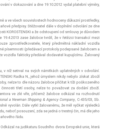
ání v dokazování a dne 19.10.2012 vydal platební výměry,
vně a ve všech souvislostech hodnoceny důkazní prostředky,
aňové předpisy. Stěžovatel dále v doplnění odvolání ze dne
ečnosti KOROSTENSKI a že odstoupení od smlouvy je důvodem
19.4.2013 zase žalobce tvrdil, že v řetězci transakcí mezi
uze zprostředkovatele, který předmětná nákladní vozidla
avené písemnosti (předávací protokoly podepsané žalobcem a
 že vozidla fakticky předával dodavatel kupujícímu. Žalovaný
, v níž setrval na svých námitkách uplatněných v odvolání.
STENSKI Radka N., jehož úmyslem nikdy nebylo získat zboží
osoby, nelze to dle názoru žalobce přičítat k tíži poškozeného
 činnosti třetí osoby, nelze to považovat za dodání zboží.
ntora ve zlé víře, přičemž žalobce odkázal na rozhodnutí
ational a Newman Shipping & Agency Company
, C-435/03, Sb.
yslně vyvolán. Dále vytkl žalovanému, že měl vyčkat výsledků
du, neboť posouzení, zda se jedná o trestný čin, má dle jeho
daňového řádu.
 Odkázal na judikaturu Soudního dvora Evropské unie, která