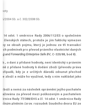
odnoty
635/2004 Sb. a č. 302/2008 Sb.
 čl. 14 odst. 1 směrnice Rady 2006/112/ES o společném
h členských státech, protože je jím fakticky vymezen
 by se obsah pojmu, který je jednou ze tří transakcí
ůzných podmínek pro převod právního vlastnictví daných
ing and Forwarding Enterprise Safe BV
, C-320/88, bod 8).
4 Sb., o dani z přidané hodnoty, není identický s právním
daně z přidané hodnoty k dodání zboží (převodu práva
v případě, kdy je z určitých důvodů odsunut přechod
zme zboží a může ho využívat, tedy s ním nakládat jako
hoto zboží a nemá za následek oprávnění jejího pachatele
 považována za převod mezi poškozeným a pachatelem
é směrnice Rady 77/388/EHS a čl. 14 odst. 1 směrnice Rady
itelným plněním (srov. rozsudek Soudního dvora EU ze