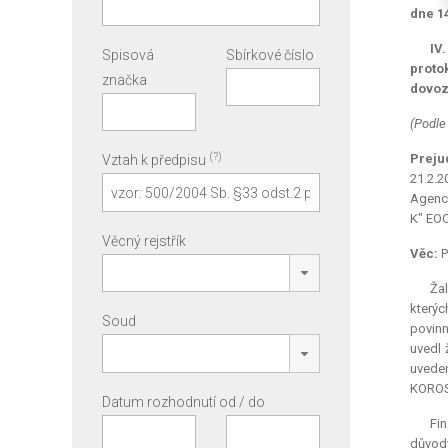
dne 1
IV
Spisová
Sbírkové číslo
proto
značka
dovoz
(Podle
(?)
Preju
Vztah k předpisu
21.2.2
Agency
K" EOO
Věcný rejstřík
Věc:
P
Ža
kterýc
Soud
povinn
uvedl 
uveden
KOROST
Datum rozhodnutí od / do
Fin
důvod