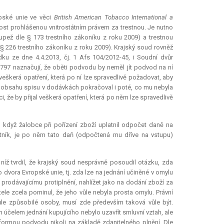
pské unie ve věci
British American Tobacco International a
ost prohlášenou vnitrostátním právem za trestnou. Je nutno
oupež dle § 173 trestního zákoníku z roku 2009) a trestnou
e § 226 trestního zákoníku z roku 2009). Krajský soud rovněž
dku ze dne 4.4.2013, čj. 1 Afs 104/2012-45, i Soudní dvůr
I-7797 naznačují, že oběti podvodu by neměl jít podvod na ní
 veškerá opatření, která po ní lze spravedlivě požadovat, aby
e obsahu spisu v dodávkách pokračoval i poté, co mu nebyla
 že by přijal veškerá opatření, která po něm lze spravedlivě
, když žalobce při pořízení zboží uplatnil odpočet daně na
stník, je po něm tato daň (odpočtená mu dříve na vstupu)
níž tvrdil, že krajský soud nesprávně posoudil otázku, zda
 dvora Evropské unie, tj. zda lze na jednání učiněné v omylu
rodávajícímu protiplnění, nahlížet jako na dodání zboží za
ele zcela pominul, že jeho vůle nebyla prosta omylu. Právní
vůle způsobilé osoby, musí zde především taková vůle být.
 účelem jednání kupujícího nebylo uzavřít smluvní vztah, ale
 formou podvodu nikoli na základě zdanitelného plnění. Dle