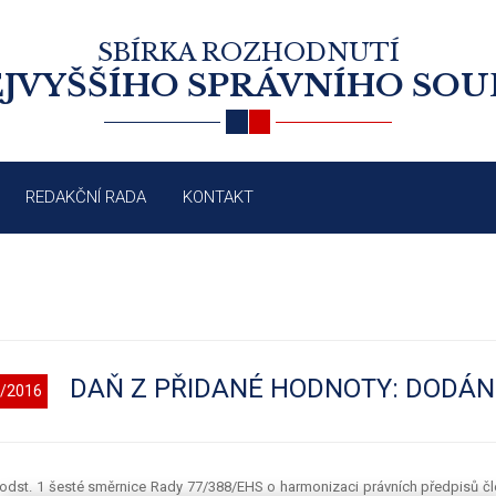
SBÍRKA ROZHODNUTÍ
JVYŠŠÍHO SPRÁVNÍHO SO
REDAKČNÍ RADA
KONTAKT
DAŇ Z PŘIDANÉ HODNOTY: DODÁNÍ
/2016
5 odst. 1 šesté směrnice Rady 77/388/EHS o harmonizaci právních předpisů čl