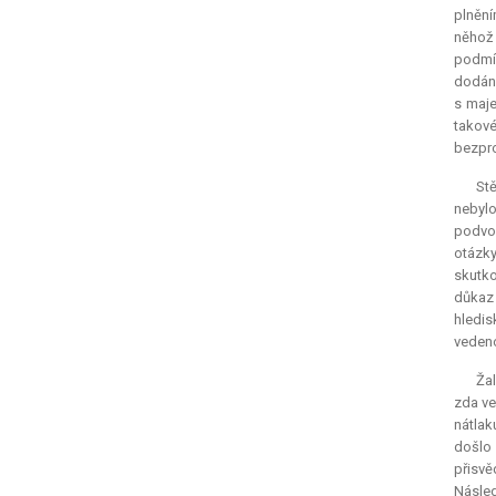
plnění
něhož 
podmín
dodání
s maje
takov
bezpro
Stě
nebylo
podvod
otázky
skutko
důkaz 
hledis
vedeno
Žal
zda ve
nátlak
došlo 
přisvě
Násled