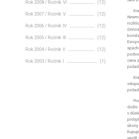
Rok 2008 / Ročník: VI
(12)
Kr
Rok 2007 / Ročník: V
(12)
Newma
rozliš
Rok 2006 / Ročník: IV
(12)
činnos
konsta
Rok 2005 / Ročník: III
(12)
Evrops
spácha
Rok 2004 / Ročník: II
(12)
podvod
cena z
Rok 2003 / Ročník: I
(1)
požado
Kra
vstupu
požado
Pro
došlo 
v důsl
protip
úkony 
Kupují
využít