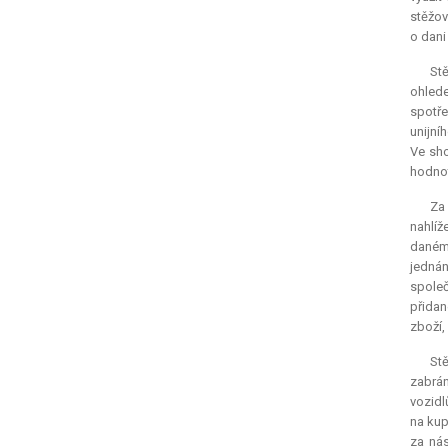
stěžov
o dani
St
ohlede
spotře
unijní
Ve sho
hodnot
Za 
nahlíž
daném
jednán
společ
přidan
zboží,
Stě
zabrán
vozidl
na kup
za nás