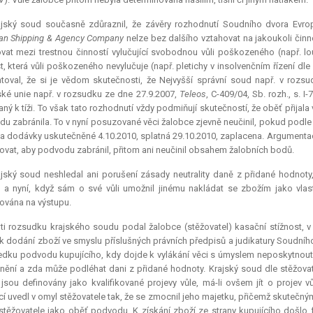
ajský soud současně zdůraznil, že závěry rozhodnutí Soudního dvora Evro
n Shipping & Agency Company
nelze bez dalšího vztahovat na jakoukoli činn
ovat mezi trestnou činností vylučující svobodnou vůli poškozeného (např. l
t, která vůli poškozeného nevylučuje (např. pletichy v insolvenčním řízení dl
toval, že si je vědom skutečnosti, že Nejvyšší správní soud např. v rozsu
ké unie např. v rozsudku ze dne 27.9.2007,
Teleos
, C-409/04, Sb. rozh., s. 
ný k tíži. To však tato rozhodnutí vždy podmiňují skutečností, že oběť přijala
u zabránila. To v nyní posuzované věci žalobce zjevně neučinil, pokud podl
a dodávky uskutečněné 4.10.2010, splatná 29.10.2010, zaplacena. Argumentaci,
vat, aby podvodu zabránil, přitom ani neučinil obsahem žalobních bodů.
jský soud neshledal ani porušení zásady neutrality daně z přidané hodnoty
 a nyní, když sám o své vůli umožnil jinému nakládat se zbožím jako vla
vána na výstupu.
ti rozsudku krajského soudu podal žalobce (stěžovatel) kasační stížnost, v 
k dodání zboží ve smyslu příslušných právních předpisů a judikatury Soudního
edku podvodu kupujícího, kdy dojde k vylákání věci s úmyslem neposkytnout p
lnění a zda může podléhat dani z přidané hodnoty. Krajský soud dle stěžovat
jsou definovány jako kvalifikované projevy vůle, má-li ovšem jít o projev 
cí uvedl v omyl stěžovatele tak, že se zmocnil jeho majetku, přičemž skutečným
 stěžovatele jako oběť podvodu. K získání zboží ze strany kupujícího došlo