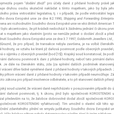
vymezila pojem "
dodání zboží
" pro účely daně z přidané hodnoty právě j
uje druhou osobu skutečně nakládat s tímto majetkem, jako by byla jeho
ického práva vnitrostátní
legislativa
, tj. i v případě, že podle vnitrostátní l
ího dvora Evropské unie ze dne 8.2.1990,
Shipping and Forwarding Enterpri
ena ani rozhodnutím Soudního dvora Evropské unie ve věci
British American
 bylo akcentováno, že při krádeži nedochází k žádnému jednání či úkonu první
at s majetkem jako vlastním (proto se nemůže jednat o dodání zboží a pře
nutí Soudního dvora Evropské unie ze dne 3.7.1997,
Goldsmith Jewellers Ltd.
,
důraznil, že pro případ, že transakce nebyla završena, je na volbě člensk
é hodnoty, ve vztahu ke které již daňová povinnost podle obecných pravidel
ná o výjimku z obecných pravidel (bod [15]). Krajský soud konstatoval, že podl
mární daňovou povinnost k dani z přidané hodnoty, neboť tato primární daňov
ík. Je dále na členském státu, zda (za splnění dalších podmínek stanoven
 vrácení dříve řádně vyměřené daně z přidané hodnoty v takových případech. 
iky přitom vrácení daně z přidané hodnoty v takovém případě neumožňuje. Zá
oto zákona pro případ insolvence odběratele, a to při stanovení dalších přís
jský soud uzavřel, že vrácení daně nepřicházelo v posuzovaném případě do úv
ární daňové povinnosti, tj. k úkonu, jímž bylo společnosti KOROSTENSKI 
al především na to, že žalobce dobrovolně dodal zboží společnosti KOROS
polečnosti KOROSTENSKI vyfakturoval). Tím umožnil o vlastní vůli této sp
čnění zdanitelného plnění ve smyslu judikatury Soudního dvora Evropské un
V
). Vůle žalobce přitom nebyla determinována násilím, tísní či jiným nátlakem.