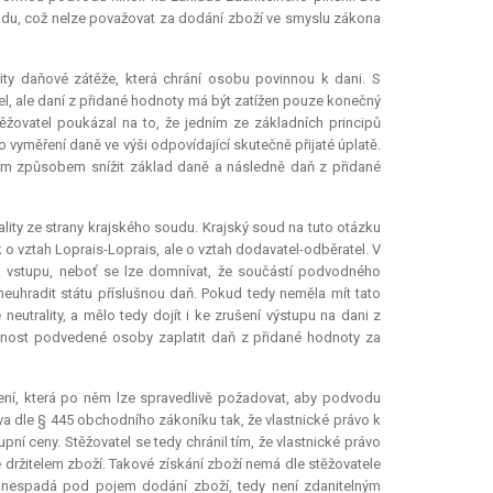
vodu, což nelze považovat za dodání zboží ve smyslu zákona
ity daňové zátěže, která chrání osobu povinnou k dani. S
el, ale daní z přidané hodnoty má být zatížen pouze konečný
těžovatel poukázal na to, že jedním ze základních principů
 vyměření daně ve výši odpovídající skutečně přijaté úplatě.
ím způsobem snížit základ daně a následně daň z přidané
ity ze strany krajského soudu. Krajský soud na tuto otázku
 o vztah Loprais-Loprais, ale o vztah dodavatel-odběratel. V
vstupu, neboť se lze domnívat, že součástí podvodného
euhradit státu příslušnou daň. Pokud tedy neměla mít tato
utrality, a mělo tedy dojít i ke zrušení výstupu na dani z
nnost podvedené osoby zaplatit daň z přidané hodnoty za
ření, která po něm lze spravedlivě požadovat, aby podvodu
áva dle § 445 obchodního zákoníku tak, že vlastnické právo k
ní ceny. Stěžovatel se tedy chránil tím, že vlastnické právo
e držitelem zboží. Takové získání zboží nemá dle stěžovatele
i nespadá pod pojem dodání zboží, tedy není zdanitelným