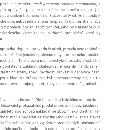
opské unie ve věci
British American Tobacco International
, z
zí k oprávnění pachatele nakládat se zbožím za stejných
pachatelem trestného činu. Stěžovatel tvrdil, že nedošlo k
ské unie, neboť jedna strana neoprávnila druhou stranu, aby
no z pohledu dodání zboží pohlížet, jako by k ní nedošlo. V
edeného vlastníka, ani o žádné protiplnění, které by
a.
upujícího dopustil podvodu či nikoli, je zcela nerozhodná a
da uskutečněné jednání společnosti bylo od samého počátku
trestný čin. Tato otázka má nepochybně povahu předběžné
ani dostatečně základní skutečnosti mající vliv na objasnění
trestního řízení, zbavil možnosti provést v daňovém řízení
jen z hlediska otázky, zda byl spáchán trestný čin, ale i z
tupoval i krajský soud, který řízení nepřerušil, ačkoli je
žoval za nedůvodné. Dle žalovaného bylo klíčovou otázkou,
 Stěžovatel prokazatelně předal dobrovolně (bez jakéhokoli
nil této společnosti nakládat se zbožím jako vlastník. Tím
nost mohla nakládat se zbožím jako vlastník, zcela zjevně
a dalším subjektům, což vyplývá z předložených písemností.
 Dle žalovaného nedošlo ani k namítanému porušení neutrality