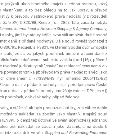
ako jakýkoli úkon hmotného majetku jednou osobou, který
 vlastníkem, a to bez ohledu na to, jak upravuje převod
egislativy k převodu vlastnického práva nedošlo (viz rozsudek
se Safe BV
, C-320/88, Recueil, s. I-285). Tato zásada nebyla
 Tobacco International a Newman Shipping & Agency Company
,
 osoby, jímž by tato vyjádřila svou vůli umožnit druhé osobě
dmět daně z přidané hodnoty). Dále soud rovněž vycházel z
 C-330/95, Recueil, s. I-3801, ve kterém Soudní dvůr Evropské
ého státu, zda a za jakých podmínek umožní vrácení daně z
 příslušnému daňovému subjektu vznikla (bod [16]), přičemž
e uvedené judikatury tak "
pouhé
" nezaplacení ceny nemá vliv
á povinnost vzniká již převodem práva nakládat s věcí jako
ých dříve směrnicí 77/388/EHS, nyní směrnicí 2006/112/ES)
Zákon o dani z přidané hodnoty ani jiný předpis práva České
kon o dani z přidané hodnoty umožňuje vrácení DPH jen v §
ných podmínek, což však nebyl případ žalobce.
ahy, a stěžejní tak bylo posouzení otázky, zda vůbec došlo
umožněno nakládat se zbožím jako vlastník. Krajský soud
TENSKI, o čemž též účtoval ve svém účetnictví (sjednanou
olečnosti nakládat se zbožím jako vlastník, čímž došlo k
ie (viz rozsudek ve věci
Shipping and Forwarding Enterprise