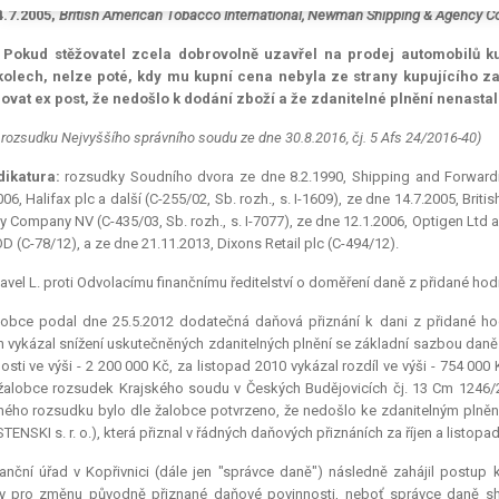
4.7.2005,
British American Tobacco International, Newman Shipping & Agency 
. Pokud stěžovatel zcela dobrovolně uzavřel na prodej automobilů k
kolech, nelze poté, kdy mu kupní cena nebyla ze strany kupujícího zap
ovat
ex post
, že nedošlo k dodání zboží a že zdanitelné plnění nenastal
 rozsudku Nejvyššího správního soudu ze dne 30.8.2016, čj. 5 Afs 24/2016-40)
dikatura:
rozsudky Soudního dvora ze dne 8.2.1990, Shipping and Forwarding
006, Halifax plc a další (C-255/02, Sb. rozh., s. I-1609), ze dne 14.7.2005, B
 Company NV (C-435/03, Sb. rozh., s. I-7077), ze dne 12.1.2006, Optigen Ltd a da
D (C-78/12), a ze dne 21.11.2013, Dixons Retail plc (C-494/12).
avel L. proti Odvolacímu finančnímu ředitelství o doměření daně z přidané hodn
lobce podal dne 25.5.2012 dodatečná daňová přiznání k dani z přidané hod
h vykázal snížení uskutečněných zdanitelných plnění se základní sazbou daně
osti ve výši - 2 200 000 Kč, za listopad 2010 vykázal rozdíl ve výši - 754 
žalobce rozsudek Krajského soudu v Českých Budějovicích čj. 13 Cm 1246/2
ého rozsudku bylo dle žalobce potvrzeno, že nedošlo ke zdanitelným plněn
ENSKI s. r. o.), která přiznal v řádných daňových přiznáních za říjen a listopa
anční úřad v Kopřivnici (dále jen "správce daně") následně zahájil postup
y pro změnu původně přiznané daňové povinnosti, neboť správce daně sh