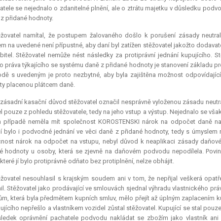
atele se nejednalo o zdanitelné plnění, ale o ztrátu majetku v důsledku pod
 z přidané hodnoty.
ěžovatel namítal, že postupem žalovaného došlo k porušení zásady neutral
m na uvedené není přípustné, aby daní byl zatížen stěžovatel jakožto dodavat
bitel. Stěžovatel nemůže nést následky za protiprávní jednání kupujícího. S
ho práva týkajícího se systému daně z přidané hodnoty je stanovení základu pro
dě s uvedeným je proto nezbytné, aby byla zajištěna možnost odpovídajíc
y placenou plátcem daně.
zásadní kasační důvod stěžovatel označil nesprávně vyloženou zásadu neutral
el pouze z pohledu stěžovatele, tedy na jeho vstup a výstup. Nejednalo se však
 případě neměla mít společnost KOROSTENSKI nárok na odpočet daně na 
í bylo i podvodné jednání ve věci daně z přidané hodnoty, tedy s úmyslem n
nost nárok na odpočet na vstupu, nebyl důvod k neaplikaci zásady daňové ne
é hodnoty u osoby, která se zjevně na daňovém podvodu nepodílela. Povi
 které jí bylo protiprávně odňato bez protiplnění, nelze obhájit.
žovatel nesouhlasil s krajským soudem ani v tom, že nepřijal veškerá opat
il. Stěžovatel jako prodávající ve smlouvách sjednal výhradu vlastnického pr
ům, která byla předmětem kupních smluv, mělo přejít až úplným zaplacením kup
ujícího nepřešlo a vlastníkem vozidel zůstal stěžovatel. Kupující se stal pouz
ledek oprávnění pachatele podvodu nakládat se zbožím jako vlastník an