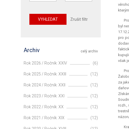
věroho
kterým
VYHLEDAT
Zrušit filtr
Pro
byl ne
17.12.
pro po
dodava
Archiv
faktic
celý archiv
kupují
však j
Rok 2026 / Ročník: XXIV
(6)
Pro
Rok 2025 / Ročník: XXIII
(12)
Žalobc
za jak
Rok 2024 / Ročník: XXII
(12)
daňové
Získán
Rok 2023 / Ročník: XXI
(12)
Soudní
rozh.,
Rok 2022 / Ročník: XX
(12)
trestn
názoru
Rok 2021 / Ročník: XIX
(12)
Kra
Rok 2020 / Ročník: XVIII
(12)