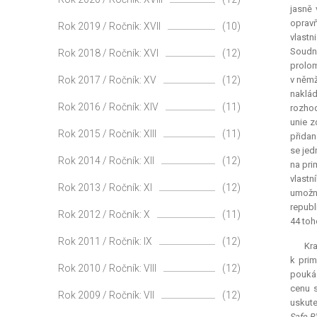
jasně 
opravň
Rok 2019 / Ročník: XVII
(10)
vlastn
Soudn
Rok 2018 / Ročník: XVI
(12)
prolom
Rok 2017 / Ročník: XV
(12)
v němž
naklád
Rok 2016 / Ročník: XIV
(11)
rozhod
unie z
Rok 2015 / Ročník: XIII
(11)
přidan
se jed
Rok 2014 / Ročník: XII
(12)
na pri
vlastn
Rok 2013 / Ročník: XI
(12)
umožní
republ
Rok 2012 / Ročník: X
(11)
44 toh
Rok 2011 / Ročník: IX
(12)
Kra
k prim
Rok 2010 / Ročník: VIII
(12)
poukáz
cenu s
Rok 2009 / Ročník: VII
(12)
uskute
Safe B