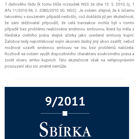
7 daňového řádu (k tomu blíže rozsudek NSS ze dne 13. 5. 2010, čj. 1
Afs 11/2010-94, č. 2085/2010 Sb. NSS). Je ovšem zřejmé, že k ničemu
takovému v souzeném případě nedošlo, což dokládá již jen skutečnost,
že sám stěžovatel připouští, že celá transakce mohla být v tomto
případě bez problému realizována směnnou smlouvou, která by měla z
hlediska civilního práva stejné účinky jako uvedené smlouvy kupní.
Žalobce tedy nepotřeboval svým úkonem žádný jiný úkon zastřít, neboť
možnost uzavřít směnnou smlouvu se mu bez problémů nabízela.
Rozhodl se ovšem využít dispozitivního charakteru soukromého práva a
zvolit vícero smluv kupních. Tato skutečnost však na veřejnoprávním
posouzení věci nic změnit nemůže.