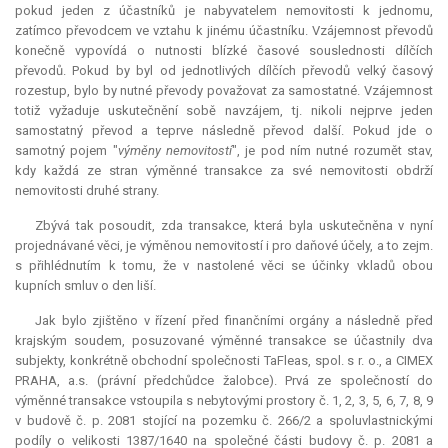
pokud jeden z účastníků je nabyvatelem nemovitosti k jednomu,
zatímco převodcem ve vztahu k jinému účastníku. Vzájemnost převodů
konečně vypovídá o nutnosti blízké časové souslednosti dílčích
převodů. Pokud by byl od jednotlivých dílčích převodů velký časový
rozestup, bylo by nutné převody považovat za samostatné. Vzájemnost
totiž vyžaduje uskutečnění sobě navzájem, tj. nikoli nejprve jeden
samostatný převod a teprve následně převod další. Pokud jde o
samotný pojem "
výměny nemovitostí
", je pod ním nutné rozumět stav,
kdy každá ze stran výměnné transakce za své nemovitosti obdrží
nemovitosti druhé strany.
Zbývá tak posoudit, zda transakce, která byla uskutečněna v nyní
projednávané věci, je výměnou nemovitostí i pro daňové účely, a to zejm.
s přihlédnutím k tomu, že v nastolené věci se účinky vkladů obou
kupních smluv o den liší.
Jak bylo zjištěno v řízení před finančními orgány a následně před
krajským soudem, posuzované výměnné transakce se účastnily dva
subjekty, konkrétně obchodní společnosti TaFleas, spol. s r. o., a CIMEX
PRAHA, a.s. (právní předchůdce žalobce). Prvá ze společností do
výměnné transakce vstoupila s nebytovými prostory č. 1, 2, 3, 5, 6, 7, 8, 9
v budově č. p. 2081 stojící na pozemku č. 266/2 a spoluvlastnickými
podíly o velikosti 1387/1640 na společné části budovy č. p. 2081 a