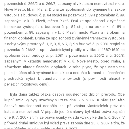
pozemcích č. 266/2 a č. 266/3, zapsanými v katastru nemovitostí v k. ú.
Nové Město, hl. m. Praha. Druhá ze společností do výměnné transakce
vstoupila s budovou č. p. 84 stojící na pozemku č. 89 a pozemkem č. 89,
zapsanými v k. ú. Plzeň, město Plzeň. Prvá ze společností z výměnné
transakce vystoupila s budovou č. p. 84 stojící na pozemku č. 89 a
pozemkem č. 89, zapsanými v k. ú. Plzeň, město Plzeň, a nárokem na
finanční doplatek. Druhá ze společností z výměnné transakce vystoupila
s nebytovými prostory č. 1, 2, 3, 5, 6, 7, 8, 9 v budově č. p. 2081 stojící na
pozemku č. 266/2 a spoluvlastnickými podíly o velikosti 1387/1640 na
společné části budovy č. p. 2081 a pozemcích č. 266/2 a č. 266/3,
zapsanými v katastru nemovitostí v k. ú. Nové Město, obec Praha, a
závazkem uhradit finanční doplatek. Z toho plyne, že byla nastolena
pluralita účastníků výměnné transakce a nedošlo k transferu finančních
prostředků, nýbrž k transferu nemovitostí (s povinností uhradit v
penězích rozdílovou cenu).
Byla dána taktéž blízká časová souslednost dílčích převodů. Obě
kupní smlouvy byly uzavřeny v Praze dne 5. 6. 2007. K přerušení této
časové souslednosti nedošlo ani při zápisu vlastnických práv do
katastru nemovitostí. V případě jedné smlouvy byl vklad práva zapsán
dne 9. 7. 2007 s tím, že právní účinky vkladu vznikly ke dni 5. 6. 2007. V
případě druhé smlouvy byl vklad práva zapsán dne 25. 6. 2007 s tím, že
právní účinky vkladu vznikly ke dni 6. 6. 2007.