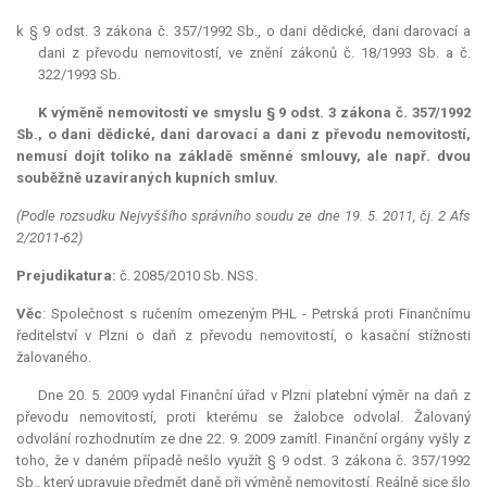
k § 9 odst. 3 zákona č. 357/1992 Sb., o dani dědické, dani darovací a
dani z převodu nemovitostí, ve znění zákonů č. 18/1993 Sb. a č.
322/1993 Sb.
K výměně nemovitostí ve smyslu § 9 odst. 3 zákona č. 357/1992
Sb., o dani dědické, dani darovací a dani z převodu nemovitostí,
nemusí dojít toliko na základě směnné smlouvy, ale např. dvou
souběžně uzavíraných kupních smluv.
(Podle rozsudku Nejvyššího správního soudu ze dne 19. 5. 2011, čj. 2 Afs
2/2011-62)
Prejudikatura:
č. 2085/2010 Sb. NSS.
Věc
: Společnost s ručením omezeným PHL - Petrská proti Finančnímu
ředitelství v Plzni o daň z převodu nemovitostí, o kasační stížnosti
žalovaného.
Dne 20. 5. 2009 vydal Finanční úřad v Plzni platební výměr na daň z
převodu nemovitostí, proti kterému se žalobce odvolal. Žalovaný
odvolání rozhodnutím ze dne 22. 9. 2009 zamítl. Finanční orgány vyšly z
toho, že v daném případě nešlo využít § 9 odst. 3 zákona č. 357/1992
Sb., který upravuje předmět daně při výměně nemovitostí. Reálně sice šlo