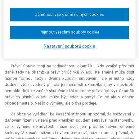
případě této daně nemá zdaňovací období, ale vzniká k určenému datu
(v daném případě ke dni právních účinků vkladu - § 133 odst. 2
Zamítnout vše kromě nutných cookies
občanského zákoníku a § 2 zákona č. 265/1992 Sb., o zápisech
vlastnických a jiných věcných práv k nemovitostem). Ke skutečnostem
nastalým po tomto datu nelze přihlížet. Vzhledem k rozdílným účinkům
Přijmout všechny soubory cookie
vkladů vlastnického práva v dané věci tak jde o dva nesouvisející
převody. Také výše daňové povinnosti (resp. výše základu daně) vychází
Nastavení souborů cookie
z § 10 zákona č. 357/1992 Sb., přičemž i pro stanovení výše základu
daně je rozhodný ten den, který zakládá vznik daňové povinnosti.
Právní úprava stojí na jedinečnosti okamžiku, kdy vzniká předmět
daně, tedy na okamžiku právních účinků vkladu. Ke směně může dojít
různou formou, tedy i dvěma kupními smlouvami, ale je nutno vždy
dodržet výše uvedený princip jedinečnosti okamžiku (aby v mezidobí
nemohlo dojít ke změně skutečností či dokonce právní úpravy). Okamžik
právních účinků vkladu může být jeden a tentýž. To se ale v daném
případě nestalo. Nešlo o výměnu, ale o dva prodeje.
Žalobce ve vyjádření ke kasační stížnosti upozornil, že stěžovatel v
daňovém řízení i v řízení před krajským soudem setrvával na stanovisku,
že k výměně nemovitostí může dojít jen prostřednictvím směnné
smlouvy. V kasační stížnosti ovšem tento svůj názor opustil; přiznal, že
může být transakce zaštítěna i dvěma kupními smlouvami, ale setrval na