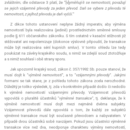
zvláštním; dle odstavce 3 platí, že "[v]
yměňují-li se nemovitosti, považují
se jejich vzájemné převody za jeden převod. Daň se vybere z převodu té
nemovitosti, z jejíhož převodu je daň vyšší.
"
Z dikce tohoto ustanovení neplyne žádný imperativ, aby výměna
nemovitostí byla realizována (jedině) prostřednictvím směnné smlouvy
podle § 611 občanského zákoníku. S tím ostatně v kasační stížnosti již
stěžovatel ani nepolemizuje (dokonce výslovně připouští, že transakce
může být realizována sérií kupních smluv). V tomto ohledu lze tedy
poukázat na závěry krajského soudu, s nimiž se zdejší soud ztotožňuje
a s nimiž souhlasí i obě strany sporu.
Jak upozornil krajský soud, zákon č. 357/1992 Sb. pouze stanoví, že
musí dojít k "
výměně nemovitostí
", a to "
vzájemnými převody
". Jakými
formami se tak stane, je z pohledu tohoto zákona zcela nerozhodné.
Důležitý je toliko výsledek, tj. zda v konkrétním případě došlo či nedošlo
k výměně nemovitostí vzájemnými převody. Vzájemnost převodů
vypovídá o pluralitě účastníků "
výměnné transakce
", tj. deklaruje, že k
výměně nemovitostí musí dojít mezi nejméně dvěma subjekty.
Vzájemnost převodů dále vypovídá o tom, že každý ze subjektů
výměnné transakce musí být současně převodcem a nabyvatelem. V
případě dvou účastníků sobě navzájem. Pokud jsou účastníci výměnné
transakce více než dva, neodporuje charakteru výměny nemovitostí,