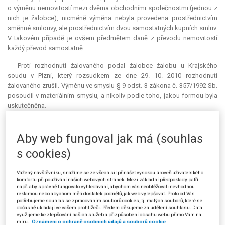
o výměnu nemovitostí mezi dvěma obchodními společnostmi (jednou z
nich je žalobce), nicméně výměna nebyla provedena prostřednictvím
směnné smlouvy, ale prostřednictvím dvou samostatných kupních smluv.
V takovém případě je ovšem předmětem daně z převodu nemovitostí
každý převod samostatně.
Proti rozhodnutí žalovaného podal žalobce žalobu u Krajského
soudu v Plzni, který rozsudkem ze dne 29. 10. 2010 rozhodnutí
žalovaného zrušil. Výměnu ve smyslu § 9 odst. 3 zákona č. 357/1992 Sb.
posoudil v materiálním smyslu, a nikoliv podle toho, jakou formou byla
uskutečněna.
Rozsudek krajského soudu napadl žalovaný (stěžovatel) kasační
stížností, v níž poukázal na § 57 odst. 2 v rozhodné době účinného
Aby web fungoval jak má (souhlas
zákona č. 337/1992 Sb., o správě daní a poplatků (dále jen "daňový
s cookies)
řád"), dle něhož platí, že "[d]
aňová povinnost vzniká okamžikem, kdy
nastaly skutečnosti zakládající daňovou povinnost podle tohoto zákona
Vážený návštěvníku, snažíme se ze všech sil přinášet vysokou úroveň uživatelského
nebo zvláštních předpisů
". Jestliže je předmětem daně úplatný převod
komfortu při používání našich webových stránek. Mezi základní předpoklady patří
vlastnictví k nemovitostem, je nutno den převodu považovat za
např. aby správně fungovalo vyhledávání, abychom vás neobtěžovali nevhodnou
skutečnost zakládající daňovou povinnost. Ze žádného ustanovení
reklamou nebo abychom měli dostatek podnětů, jak web vylepšovat. Proto od Vás
potřebujeme souhlas se zpracováním souborů cookies, tj. malých souborů, které se
zákona č. 357/1992 Sb. nevyplývá, že by za rozhodující den vzniku
dočasně ukládají ve vašem prohlížeči. Předem děkujeme za udělení souhlasu. Data
daňové povinnosti měl být považován jiný den, než ten, který je
využijeme ke zlepšování našich služeb a přizpůsobení obsahu webu přímo Vám na
míru.
Oznámení o ochraně osobních údajů a souborů cookie
rozhodujícím z pohledu § 57 odst. 2 daňového řádu. Daňová povinnost v