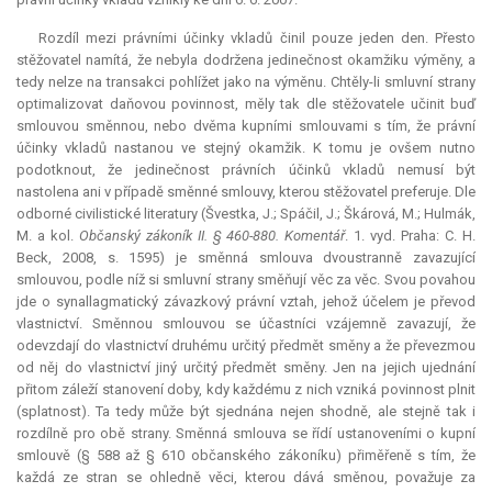
Rozdíl mezi právními účinky vkladů činil pouze jeden den. Přesto
stěžovatel namítá, že nebyla dodržena jedinečnost okamžiku výměny, a
tedy nelze na transakci pohlížet jako na výměnu. Chtěly-li smluvní strany
optimalizovat daňovou povinnost, měly tak dle stěžovatele učinit buď
smlouvou směnnou, nebo dvěma kupními smlouvami s tím, že právní
účinky vkladů nastanou ve stejný okamžik. K tomu je ovšem nutno
podotknout, že jedinečnost právních účinků vkladů nemusí být
nastolena ani v případě směnné smlouvy, kterou stěžovatel preferuje. Dle
odborné civilistické literatury (Švestka, J.; Spáčil, J.; Škárová, M.; Hulmák,
M. a kol.
Občanský zákoník II. § 460-880. Komentář
. 1. vyd. Praha: C. H.
Beck, 2008, s. 1595) je směnná smlouva dvoustranně zavazující
smlouvou, podle níž si smluvní strany směňují věc za věc. Svou povahou
jde o synallagmatický závazkový právní vztah, jehož účelem je převod
vlastnictví. Směnnou smlouvou se účastníci vzájemně zavazují, že
odevzdají do vlastnictví druhému určitý předmět směny a že převezmou
od něj do vlastnictví jiný určitý předmět směny. Jen na jejich ujednání
přitom záleží stanovení doby, kdy každému z nich vzniká povinnost plnit
(splatnost). Ta tedy může být sjednána nejen shodně, ale stejně tak i
rozdílně pro obě strany. Směnná smlouva se řídí ustanoveními o kupní
smlouvě (§ 588 až § 610 občanského zákoníku) přiměřeně s tím, že
každá ze stran se ohledně věci, kterou dává směnou, považuje za