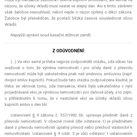
názoru, že účinky vkladů musí nastat ve stejný den. Ani s tímto závěrem
však žalobce nesouhlasil, neboť nejde o názor opřený o dikci zákona.
Žalobce byl přesvědčen, že postačí blízká časová souslednost obou
vkladů.
Nejvyšší správní soud kasační stížnost zamítl.
Z ODŮVODNĚNÍ:
(...) Ve věci samé je třeba nejprve zodpovědět otázku, zda vůbec lze
uvažovat o tom, že výměna nemovitostí i pro účely daně z převodu
nemovitostí může být uskutečněna jinak než směnnou smlouvou (např.
dvojicí smluv kupních). Pokud bude tato otázka zodpovězena kladně, je
třeba se věnovat tomu, zda transakce, která byla uskutečněna v nyní
projednávané věci, je výměnou nemovitostí i pro daňové účely, a to zejm.
s přihlédnutím k tomu, že v nastolené věci se účinky vkladů obou
kupních smluv o den liší.
Ustanovení § 9 zákona č. 357/1992 Sb. upravuje předmět daně z
převodu nemovitostí. V obecné rovině (dle odstavce 1) je předmětem
daně z převodu nemovitostí úplatný převod nebo přechod vlastnictví k
nemovitostem. Ustanovení § 9 odst. 3 je vůči odstavci 1 ustanovením